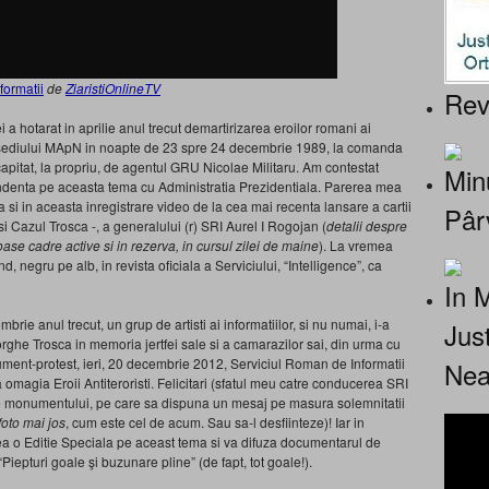
formatii
de
ZiaristiOnlineTV
Rev
a hotarat in aprilie anul trecut demartirizarea eroilor romani ai
ata sediului MApN in noapte de 23 spre 24 decembrie 1989, la comanda
pitat, la propriu, de agentul GRU Nicolae Militaru. Am contestat
Minu
ndenta pe aceasta tema cu Administratia Prezidentiala. Parerea mea
si in aceasta inregistrare video de la cea mai recenta lansare a cartii
Pâr
si Cazul Trosca -, a generalului (r) SRI Aurel I Rogojan (
detalii despre
se cadre active si in rezerva, in cursul zilei de maine
). La vremea
, negru pe alb, in revista oficiala a Serviciului, “Intelligence”, ca
In 
rie anul trecut, un grup de artisti ai informatiilor, si nu numai, i-a
Jus
orghe Trosca in memoria jertfei sale si a camarazilor sai, din urma cu
ument-protest, ieri, 20 decembrie 2012, Serviciul Roman de Informatii
Nea
magia Eroii Antiteroristi. Felicitari (sfatul meu catre conducerea SRI
ele monumentului, pe care sa dispuna un mesaj pe masura solemnitatii
foto mai jos
, cum este cel de acum. Sau sa-l desfiinteze)! Iar in
ea o Editie Speciala pe aceast tema si va difuza documentarul de
Piepturi goale şi buzunare pline” (de fapt, tot goale!).