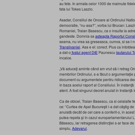
au fete. In armata celor 1000 de maimute fidele c
fata lui Tokes Laszlo.
Asadar, Consiliul de Onoare al Ordinului Nation
democratie, “nu-asa?”, vorba lui Brucan: Laszl
Romaniei, Traian Basescu, ca o insulta la adr
gandeste. Domnia sa
asteapta Raportul Consil
seama, nu vrea sa greseasca, cumva, si sa-l 
Transilvaniei
. Asa e el: corect. Plus ca intotd
a dat-o
fostul agent DIE
Paunescu
lautarului 
incalce.
„Vă aduceţi aminte când am vrut să-i retrag O
membrilor Ordinului, s-a făcut o argumentaţie 
document cu argumentele pentru ridicarea deco
în baza acelui raport al Consiliului. În instanţă
atent. A fost singurul decret anulat în Instanţă
Ca de obicei, Traian Basescu, ca si celalalte f
ce: “Curtea de Apel Bucureşti i-a dat câştig de
anulată decât de cel care a conferit-o, în aces
putea repeta şi în cazul europarlamentarului L
Băsescu, iar retragerea distincţiei s-ar face de
simplu,
Adevarul
.