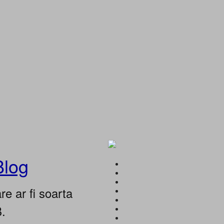
Blog
e ar fi soarta
B.