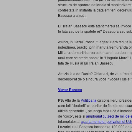
structura de aparare nationala si monitorizare 
contestata in Instanta la data emiterii decretulu
Basescu a amutit.
Dl Traian Basescu este atent mereu sa invoce
In fata sau pe la spatele ei? Deasupra sau su
Atunci, in Cazul Trosca, “Legea” ii era facut
indeplinea, practic, prin manuta tremuranda 
Militaru: demartirizarea celor care l-au deconsp
unul care se crede nascut in “Ungaria Mare”, Un
fata de Rusia al lui Traian Basescu.
Am zis fata de Rusia? Chiar azi, de ziua “maici
deconspirat de o singura voce: “Vocea Rusiei”
Victor Roncea
PS:
Aflu de la
Politica ta
ca consilierul prezide
care toti “dealerii” cluburilor de fite din oras
ultima generatie -, pe langa faptul ca a incasat
de “coco”, este si
amploaiat cu zeci de mii de 
intamplator, ai
apartamentelor polivalentei Ud
Lazariciul lui Basescu incaseaza 120.000 de lei
tara, pe langa cel nedetronat, de cel mai “hig