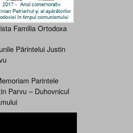
ista Familia Ortodoxa
nile Părintelui Justin
vu
Memoriam Parintele
tin Parvu – Duhovnicul
mului