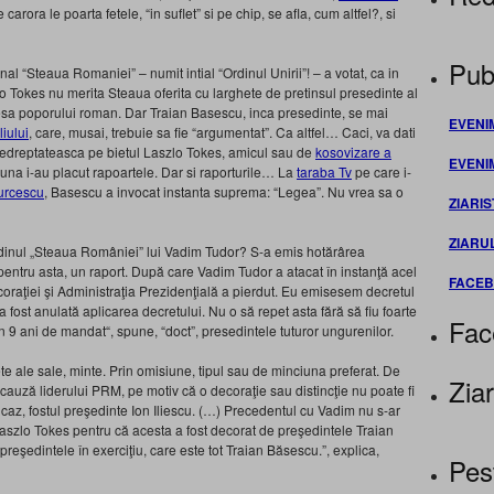
arora le poarta fetele, “in suflet” si pe chip, se afla, cum altfel?, si
Publ
al “Steaua Romaniei” – numit intial “Ordinul Unirii”! – a votat, ca in
o Tokes nu merita Steaua oferita cu larghete de pretinsul presedinte al
esa poporului roman. Dar Traian Basescu, inca presedinte, se mai
EVENI
iului
, care, musai, trebuie sa fie “argumentat”. Ca altfel… Caci, va dati
nedreptateasca pe bietul Laszlo Tokes, amicul sau de
k
osovizare a
EVENI
eauna i-au placut rapoartele. Dar si raporturile… La
taraba Tv
pe care i-
Turcescu
, Basescu a invocat instanta suprema: “Legea”. Nu vrea sa o
ZIARIS
ZIARU
rdinul „Steaua României” lui Vadim Tudor? S-a emis hotărârea
pentru asta, un raport. După care Vadim Tudor a atacat în instanţă acel
FACE
raţiei şi Administraţia Prezidenţială a pierdut. Eu emisesem decretul
 a fost anulată aplicarea decretului. Nu o să repet asta fără să fiu foarte
Fac
 în 9 ani de mandat“, spune, “doct”, presedintele tuturor ungurenilor.
ete ale sale, minte. Prin omisiune, tipul sau de minciuna preferat. De
Ziar
 cauză liderului PRM, pe motiv că o decoraţie sau distincţie nu poate fi
t caz, fostul preşedinte Ion Iliescu. (…) Precedentul cu Vadim nu s-ar
aszlo Tokes pentru că acesta a fost decorat de preşedintele Traian
 preşedintele în exerciţiu, care este tot Traian Băsescu.”, explica,
Pes