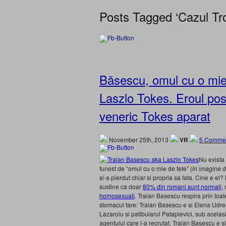
Posts Tagged ‘Cazul Tr
Băsescu, omul cu o mie d
Laszlo Tokes. Eroul po
veneric Tokes aparat
November 25th, 2013
VR
5 Commen
Nu exista
funest de “omul cu o mie de fete” (
in imagine d
si-a pierdut chiar si propria sa fata. Cine e el?
sustine ca doar
80% din romani sunt normali
,
homosexuali
. Traian Basescu respira prin toat
stomacul tare: Traian Basescu e si Elena Udrea
Lazaroiu si patibularul Patapievici, sub acelasi
agentului care l-a recrutat, Traian Basescu e s