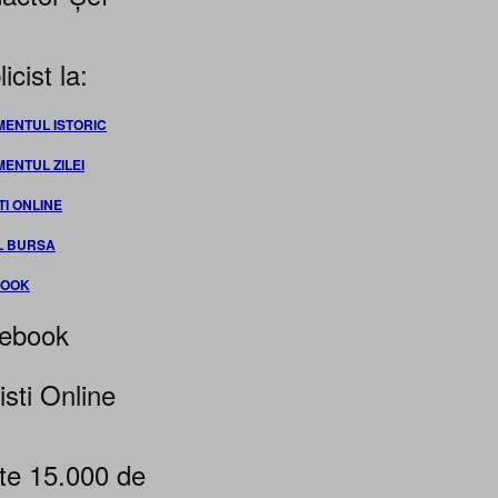
icist la:
MENTUL ISTORIC
MENTUL ZILEI
TI ONLINE
L BURSA
BOOK
ebook
isti Online
te 15.000 de