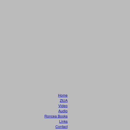
Home
ZIUA
Video
Audio
Roncea Books
Links
Contact