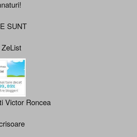
naturi!
NE SUNT
 ZeList
ti Victor Roncea
crisoare