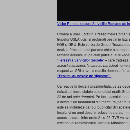
Victor Roncea despre Serviciile Romane de In
Urmare a unei lucraturi, Presedintele Romaniei 
trupelor USLA ucisi si profanati bestial in f
KGB si GRU. Este vorba de Grupul Trosca, deca
decizia Presedintelui purtand chiar o corespo
ramane aceeasi, dupa cum puteti auzi si vedea 
“
Fereastra Serviciilor Secrete
” – care trateaza 
aceast eveniment, la care au participat numeroa
respectiva, SRI a avut o reactie demna, afirmand
“Eroii nu au nevoie de ‘diplome'”.
Ca reactie la decizia prezidentiala, pe 22 decemb
ridicat ad-hoc o statuie colonelului martir Ghe
22 de ani
(foto dreapta)
. Pe locul acestui mon
a dezvelit un monument din marmura, pentru a o
este sa inchirieze panoul publicitar din spat
locului si nu unul despre reduceri de preturi –
aceasta seara, intre orele 21 si 23, TVR va av
exceptie al realizatorului Corneliu Mihalache, “