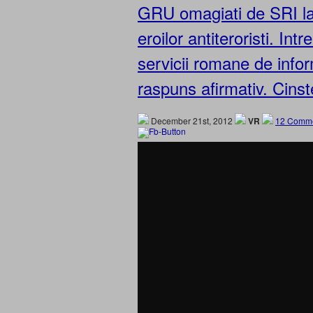
GRU omagiati de SRI la
eroilor antiteroristi. I
servicii romane de info
raspuns afirmativ. Cins
December 21st, 2012
VR
12 Comme