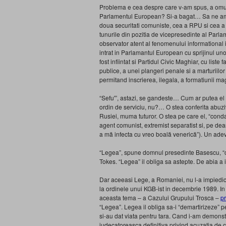
Problema e cea despre care v-am spus, a omulu
Parlamentul European? Si-a bagat… Sa ne am
doua securitati comuniste, cea a RPU si cea 
tunurile din pozitia de vicepresedinte al Parl
observator atent al fenomenului informational i
intrat in Parlamantul European cu sprijinul uno
fost infiintat si Partidul Civic Maghiar, cu list
publice, a unei plangeri penale si a marturiilor
permitand inscrierea, ilegala, a formatiunii m
“Sefu'”, astazi, se gandeste… Cum ar putea el 
ordin de serviciu, nu?… O stea conferita abuziv
Rusiei, muma tuturor. O stea pe care el, “cond
agent comunist, extremist separatist si, pe deas
a mă infecta cu vreo boală venerică”). Un ad
“Legea”, spune domnul presedinte Basescu, “ce
Tokes. “Legea” il obliga sa astepte. De abia a 
Dar aceeasi Lege, a Romaniei, nu l-a impiedic
la ordinele unui KGB-ist in decembrie 1989. I
aceasta tema – a Cazului Grupului Trosca –
p
“Legea”. Legea il obliga sa-i “demartirizeze” pe
si-au dat viata pentru tara. Cand i-am demonstr
judecatoreasca definitiva privind acuzatia de c