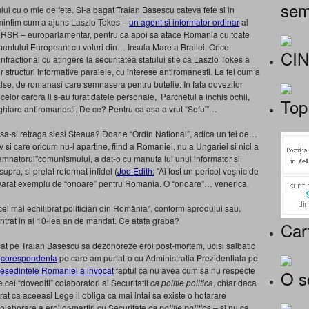
sem
i cu o mie de fete. Si-a bagat Traian Basescu cateva fete si in
intim cum a ajuns Laszlo Tokes –
un agent si informator ordinar
al
a RSR – europarlamentar, pentru ca apoi sa atace Romania cu toate
amentului European: cu voturi din… Insula Mare a Brailei. Orice
CI
nfractional cu atingere la securitatea statului stie ca Laszlo Tokes a
r structuri informative paralele, cu interese antiromanesti. La fel cum a
e false, de romanasi care semnasera pentru butelie. In fata dovezilor
 celor carora li s-au furat datele personale, Parchetul a inchis ochii,
Top
aghiare antiromanesti. De ce? Pentru ca asa a vrut “Sefu'”…
sa-si retraga siesi Steaua? Doar e “Ordin National”, adica un fel de…
 si care oricum nu-i apartine, fiind a Romaniei, nu a Ungariei si nici a
amnatorul”comunismului, a dat-o cu manuta lui unui informator si
upra, si prelat reformat infidel (
Joo Edith:
”Ai fost un pericol veşnic de
evarat exemplu de “onoare” pentru Romania. O “onoare”… venerica.
l mai echilibrat politician din România”, conform aprodului sau,
intrat in al 10-lea an de mandat. Ce atata graba?
Car
at pe Traian Basescu sa dezonoreze eroi post-mortem, ucisi salbatic
n
corespondenta
pe care am purtat-o cu Administratia Prezidentiala pe
resedintele Romaniei a invocat
faptul ca nu avea cum sa nu respecte
O s
 cei “dovediti” colaboratori ai Securitatii
ca politie politica
, chiar daca
at ca aceeasi Lege il obliga ca mai intai sa existe o hotarare
olaborare a eroilor-martiri cu Securitate
ca politie politica –
si nu ca