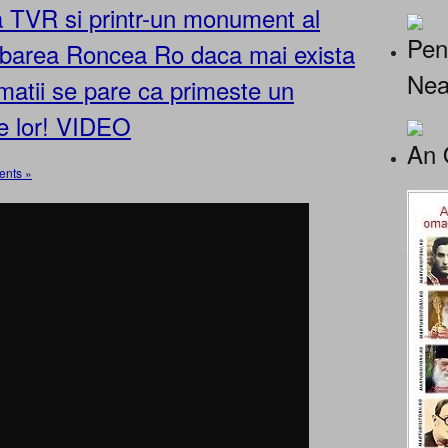
 TVR si printr-un monument al
Pen
ntrebarea Roncea Ro daca mai exista
Nea
rmatii se pare ca primeste un
te lor! VIDEO
An 
nts »