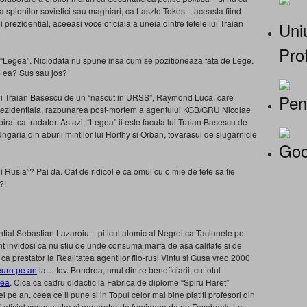
a spionilor sovietici sau maghiari, ca Laszlo Tokes -, aceasta fiind
i prezidential, aceeasi voce oficiala a uneia dintre fetele lui Traian
Uniu
Prof
 “Legea”. Niciodata nu spune insa cum se pozitioneaza fata de Lege.
b ea? Sus sau jos?
Pen
a lui Traian Basescu de un “nascut in URSS”, Raymond Luca, care
prezidentiala, razbunarea post-mortem a agentului KGB/GRU Nicolae
irat ca tradator. Astazi, “Legea” ii este facuta lui Traian Basescu de
garia din aburii mintilor lui Horthy si Orban, tovarasul de slugarnicie
Goo
i Rusia”? Pai da. Cat de ridicol e ca omul cu o mie de fete sa fie
?!
ntial Sebastian Lazaroiu – piticul atomic al Negrei ca Taciunele pe
 sunt invidosi ca nu stiu de unde consuma marfa de asa calitate si de
 ca prestator la Realitatea agentilor filo-rusi Vintu si Gusa vreo 2000
euro pe an
la… tov. Bondrea, unul dintre beneficiarii, cu totul
rea
. Cica ca cadru didactic la Fabrica de diplome “Spiru Haret”
 pe an, ceea ce il pune si in Topul celor mai bine platiti profesori din
h” oficial consumator si generator de fumigene de pe Facebook. La