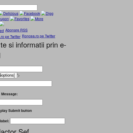
Abonare RSS
Roncea.ro pe Twitter
te si informatii prin e-
l
'>
 Message:
play Submit button
label:
actor Șef