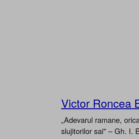
Victor Roncea 
„Adevarul ramane, oricar
slujitorilor sai" – Gh. I. 