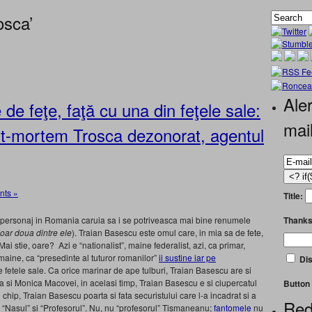
osca’
Aler
e feţe, faţă cu una din feţele sale:
mai
st-mortem Trosca dezonorat, agentul
ts »
Title:
Thanks
 personaj in Romania caruia sa i se potriveasca mai bine renumele
oar doua dintre ele
). Traian Basescu este omul care, in mia sa de fete,
 Mai stie, oare? Azi e “nationalist”, maine federalist, azi, ca primar,
 maine, ca “presedinte al tuturor romanilor”
ii sustine iar pe
Dis
e fetele sale. Ca orice marinar de ape tulburi, Traian Basescu are si
 si Monica Macovei, in acelasi timp, Traian Basescu e si ciupercatul
Button 
 chip, Traian Basescu poarta si fata securistului care l-a incadrat si a
Red
i “Nasul” si “Profesorul”. Nu, nu “profesorul” Tismaneanu;
fantomele
nu