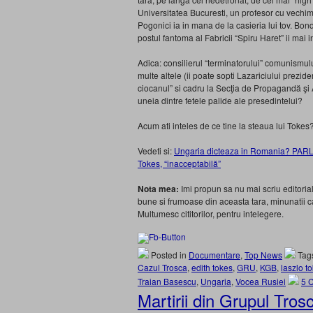
Universitatea Bucuresti, un profesor cu vechim
Pogonici ia in mana de la casieria lui tov. Bon
postul fantoma al Fabricii “Spiru Haret” ii mai 
Adica: consilierul “terminatorului” comunismului 
multe altele (ii poate sopti Lazariciului prezide
ciocanul” si cadru la Secţia de Propagandă şi 
uneia dintre fetele palide ale presedintelui?
Acum ati inteles de ce tine la steaua lui Tokes
Vedeti si:
Ungaria dicteaza in Romania? PARL
Tokes, “inacceptabilă”
Nota mea:
Imi propun sa nu mai scriu editorial
bune si frumoase din aceasta tara, minunatii car
Multumesc cititorilor, pentru intelegere.
Posted in
Documentare
,
Top News
Tag
Cazul Trosca
,
edith tokes
,
GRU
,
KGB
,
laszlo t
Traian Basescu
,
Ungaria
,
Vocea Rusiei
5 
Martirii din Grupul Tros