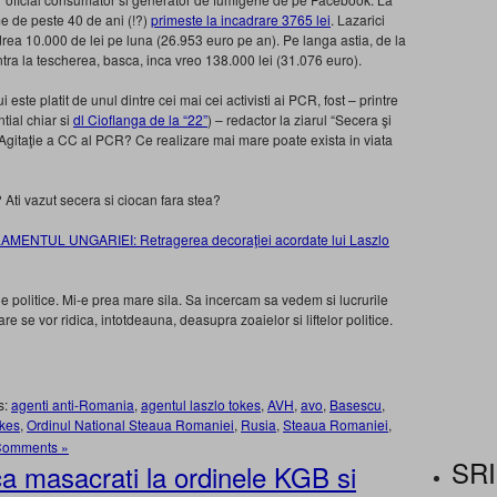
e de peste 40 de ani (!?)
primeste la incadrare 3765 lei
. Lazarici
drea 10.000 de lei pe luna (26.953 euro pe an). Pe langa astia, de la
intra la tescherea, basca, inca vreo 138.000 lei (31.076 euro).
este platit de unul dintre cei mai cei activisti ai PCR, fost – printre
ntial chiar si
dl Cioflanga de la “22”
) – redactor la ziarul “Secera şi
Agitaţie a CC al PCR? Ce realizare mai mare poate exista in viata
? Ati vazut secera si ciocan fara stea?
AMENTUL UNGARIEI: Retragerea decoraţiei acordate lui Laszlo
e politice. Mi-e prea mare sila. Sa incercam sa vedem si lucrurile
e se vor ridica, intotdeauna, deasupra zoaielor si liftelor politice.
s:
agenti anti-Romania
,
agentul laszlo tokes
,
AVH
,
avo
,
Basescu
,
okes
,
Ordinul National Steaua Romaniei
,
Rusia
,
Steaua Romaniei
,
Comments »
SRI
ca masacrati la ordinele KGB si