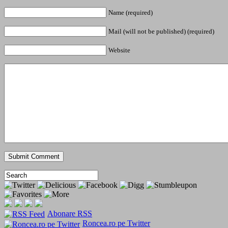
Name (required)
Mail (will not be published) (required)
Website
Abonare RSS
Roncea.ro pe Twitter