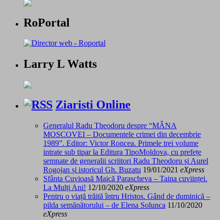
RoPortal
Larry L Watts
Ziaristi Online
Generalul Radu Theodoru despre “MÂNA
MOSCOVEI – Documentele crimei din decembrie
1989”. Editor: Victor Roncea. Primele trei volume
intrate sub tipar la Editura TipoMoldova, cu prefețe
semnate de generalii scriitori Radu Theodoru și Aurel
Rogojan și istoricul Gh. Buzatu
19/01/2021
eXpress
Sfânta Cuvioasă Maică Parascheva – Taina cuviinței.
La Mulți Ani!
12/10/2020
eXpress
Pentru o viață trăită întru Hristos. Gând de duminică –
pilda semănătorului – de Elena Solunca
11/10/2020
eXpress