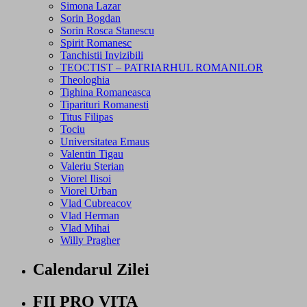
Simona Lazar
Sorin Bogdan
Sorin Rosca Stanescu
Spirit Romanesc
Tanchistii Invizibili
TEOCTIST – PATRIARHUL ROMANILOR
Theologhia
Tighina Romaneasca
Tiparituri Romanesti
Titus Filipas
Tociu
Universitatea Emaus
Valentin Tigau
Valeriu Sterian
Viorel Ilisoi
Viorel Urban
Vlad Cubreacov
Vlad Herman
Vlad Mihai
Willy Pragher
Calendarul Zilei
FII PRO VITA