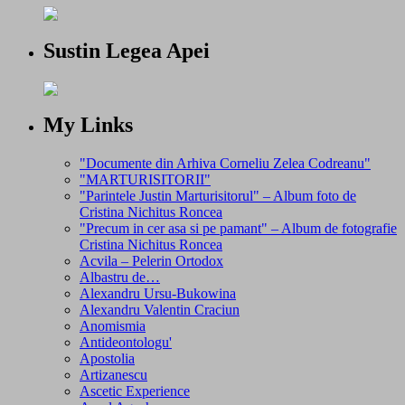
Sustin Legea Apei
My Links
"Documente din Arhiva Corneliu Zelea Codreanu"
"MARTURISITORII"
"Parintele Justin Marturisitorul" – Album foto de
Cristina Nichitus Roncea
"Precum in cer asa si pe pamant" – Album de fotografie
Cristina Nichitus Roncea
Acvila – Pelerin Ortodox
Albastru de…
Alexandru Ursu-Bukowina
Alexandru Valentin Craciun
Anomismia
Antideontologu'
Apostolia
Artizanescu
Ascetic Experience