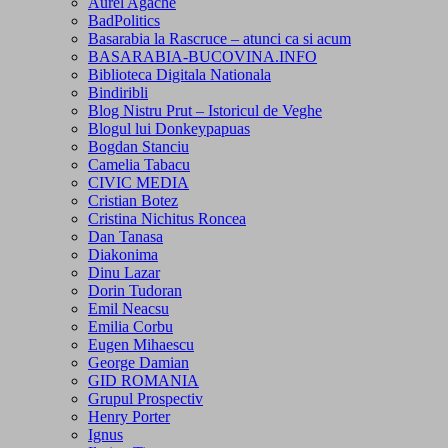
Aurel Agache
BadPolitics
Basarabia la Rascruce – atunci ca si acum
BASARABIA-BUCOVINA.INFO
Biblioteca Digitala Nationala
Bindiribli
Blog Nistru Prut – Istoricul de Veghe
Blogul lui Donkeypapuas
Bogdan Stanciu
Camelia Tabacu
CIVIC MEDIA
Cristian Botez
Cristina Nichitus Roncea
Dan Tanasa
Diakonima
Dinu Lazar
Dorin Tudoran
Emil Neacsu
Emilia Corbu
Eugen Mihaescu
George Damian
GID ROMANIA
Grupul Prospectiv
Henry Porter
Ignus