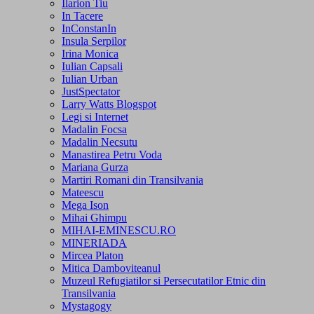
Ilarion Tiu
In Tacere
InConstanIn
Insula Serpilor
Irina Monica
Iulian Capsali
Iulian Urban
JustSpectator
Larry Watts Blogspot
Legi si Internet
Madalin Focsa
Madalin Necsutu
Manastirea Petru Voda
Mariana Gurza
Martiri Romani din Transilvania
Mateescu
Mega Ison
Mihai Ghimpu
MIHAI-EMINESCU.RO
MINERIADA
Mircea Platon
Mitica Damboviteanul
Muzeul Refugiatilor si Persecutatilor Etnic din
Transilvania
Mystagogy