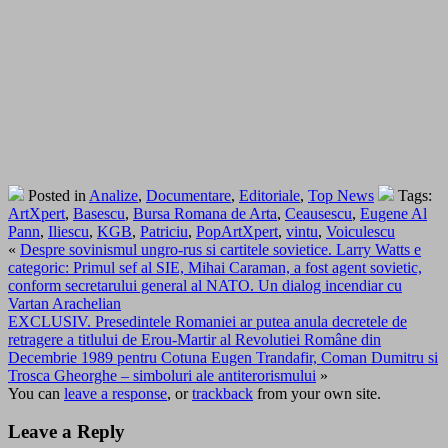
Posted in
Analize
,
Documentare
,
Editoriale
,
Top News
Tags:
ArtXpert
,
Basescu
,
Bursa Romana de Arta
,
Ceausescu
,
Eugene Al
Pann
,
Iliescu
,
KGB
,
Patriciu
,
PopArtXpert
,
vintu
,
Voiculescu
«
Despre sovinismul ungro-rus si cartitele sovietice. Larry Watts e
categoric: Primul sef al SIE, Mihai Caraman, a fost agent sovietic,
conform secretarului general al NATO. Un dialog incendiar cu
Vartan Arachelian
EXCLUSIV. Presedintele Romaniei ar putea anula decretele de
retragere a titlului de Erou-Martir al Revolutiei Române din
Decembrie 1989 pentru Cotuna Eugen Trandafir, Coman Dumitru si
Trosca Gheorghe – simboluri ale antiterorismului
»
You can
leave a response
, or
trackback
from your own site.
Leave a Reply