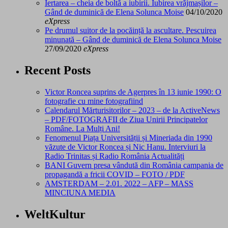
Iertarea – cheia de boltă a iubirii. Iubirea vrăjmașilor –
Gând de duminică de Elena Solunca Moise
04/10/2020
eXpress
Pe drumul suitor de la pocăință la ascultare. Pescuirea
minunată – Gând de duminică de Elena Solunca Moise
27/09/2020
eXpress
Recent Posts
Victor Roncea suprins de Agerpres în 13 iunie 1990: O
fotografie cu mine fotografiind
Calendarul Mărturisitorilor – 2023 – de la ActiveNews
– PDF/FOTOGRAFII de Ziua Unirii Principatelor
Române. La Mulți Ani!
Fenomenul Piața Universității și Mineriada din 1990
văzute de Victor Roncea și Nic Hanu. Interviuri la
Radio Trinitas și Radio România Actualități
BANI Guvern presa vândută din România campania de
propagandă a fricii COVID – FOTO / PDF
AMSTERDAM – 2.01. 2022 – AFP – MASS
MINCIUNA MEDIA
WeltKultur