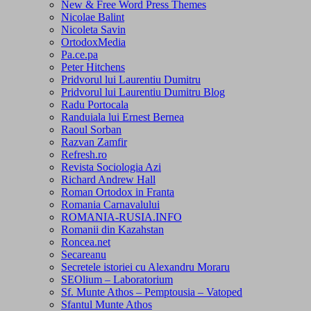
New & Free Word Press Themes
Nicolae Balint
Nicoleta Savin
OrtodoxMedia
Pa.ce.pa
Peter Hitchens
Pridvorul lui Laurentiu Dumitru
Pridvorul lui Laurentiu Dumitru Blog
Radu Portocala
Randuiala lui Ernest Bernea
Raoul Sorban
Razvan Zamfir
Refresh.ro
Revista Sociologia Azi
Richard Andrew Hall
Roman Ortodox in Franta
Romania Carnavalului
ROMANIA-RUSIA.INFO
Romanii din Kazahstan
Roncea.net
Secareanu
Secretele istoriei cu Alexandru Moraru
SEOlium – Laboratorium
Sf. Munte Athos – Pemptousia – Vatoped
Sfantul Munte Athos