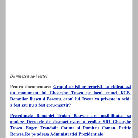
Dumnezeu sa-i ierte!
Pentru documentare:
Grupul artistilor teroristi i-a ridicat azi
un monument lui Gheorghe Trosca pe locul crimei KGB.
Domnilor Iliescu si Basescu, capul lui Trosca va priveste in ochi:
a fost sau nu a fost erou-martir?
Presedintele Romaniei Traian Basescu are posibilitatea sa
anuleze Decretele de de-martirizare a eroilor SRI Gheorghe
Trosca, Eugen Trandafir Cotuna si Dumitru Coman. Petitie
Roncea.Ro pe adresa Administratiei Prezidentiale