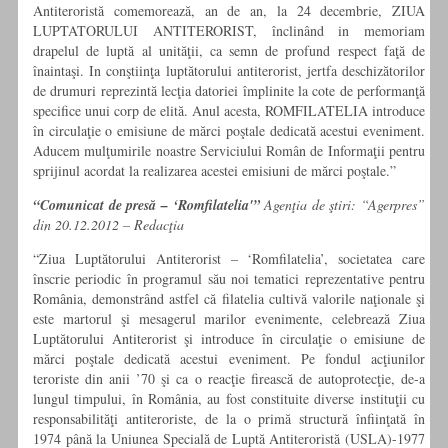
Antiteroristă comemorează, an de an, la 24 decembrie, ZIUA
LUPTATORULUI ANTITERORIST, înclinând in memoriam
drapelul de luptă al unităţii, ca semn de profund respect faţă de
înaintaşi. In conştiinţa luptătorului antiterorist, jertfa deschizătorilor
de drumuri reprezintă lecţia datoriei împlinite la cote de performanţă
specifice unui corp de elită. Anul acesta, ROMFILATELIA introduce
în circulaţie o emisiune de mărci poştale dedicată acestui eveniment.
Aducem mulţumirile noastre Serviciului Român de Informaţii pentru
sprijinul acordat la realizarea acestei emisiuni de mărci poştale.”
“Comunicat de presă – ‘Romfilatelia'”
Agenţia de ştiri: “Agerpres”
din 20.12.2012 – Redacţia
“Ziua Luptătorului Antiterorist – ‘Romfilatelia’, societatea care
înscrie periodic în programul său noi tematici reprezentative pentru
România, demonstrând astfel că filatelia cultivă valorile naţionale şi
este martorul şi mesagerul marilor evenimente, celebrează Ziua
Luptătorului Antiterorist şi introduce în circulaţie o emisiune de
mărci poştale dedicată acestui eveniment. Pe fondul acţiunilor
teroriste din anii ’70 şi ca o reacţie firească de autoprotecţie, de-a
lungul timpului, în România, au fost constituite diverse instituţii cu
responsabilităţi antiteroriste, de la o primă structură înfiinţată în
1974 până la Uniunea Specială de Luptă Antiteroristă (USLA)-1977