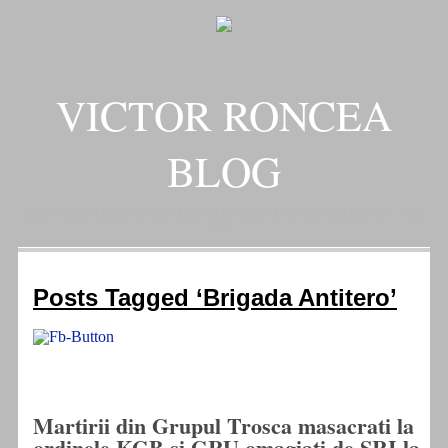
VICTOR RONCEA
BLOG
„ADEVARUL RAMANE, ORICARE AR FI SOARTA SLUJITORILOR SAI" – GH.
I. B.
Posts Tagged ‘Brigada Antitero’
Martirii din Grupul Trosca masacrati la
ordinele KGB si GRU omagiati de SRI la