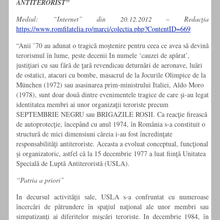
ANTITERORIST”
Mediul: “Internet” din 20.12.2012 – Redacţia
https://www.romfilatelia.ro/marci/colectia.php?ContentID=669
“Anii ’70 au adunat o tragică moştenire pentru ceea ce avea să devină
terorismul în lume, peste decenii In numele ‘cauzei de apărat’,
justiţiari cu sau fără de ţară revendicau deturnări de aeronave, luări
de ostatici, atacuri cu bombe, masacrul de la Jocurile Olimpice de la
München (1972) sau asasinarea prim-ministrului Italiei, Aldo Moro
(1978), sunt doar două dintre evenimentele tragice de care şi-au legat
identitatea membri ai unor organizaţii teroriste precum
SEPTEMBRIE NEGRU sau BRIGAZILE ROSII. Ca reacţie firească
de autoprotecţie, începând cu anul 1974, în România s-a constituit o
structură de mici dimensiuni căreia i-au fost încredinţate
responsabilităţi antiteroriste. Aceasta a evoluat conceptual, funcţional
şi organizatoric, astfel că la 15 decembrie 1977 a luat fiinţă Unitatea
Specială de Luptă Antiteroristă (USLA).
“Patria a priori”
In decursul activităţii sale, USLA s-a confruntat cu numeroase
încercări de pătrundere în spaţiul naţional ale unor membri sau
simpatizanţi ai diferitelor mişcări teroriste. In decembrie 1984, în