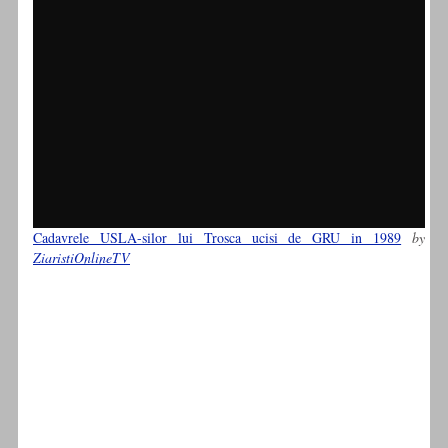
Cadavrele USLA-silor lui Trosca ucisi de GRU in 1989
by
ZiaristiOnlineTV