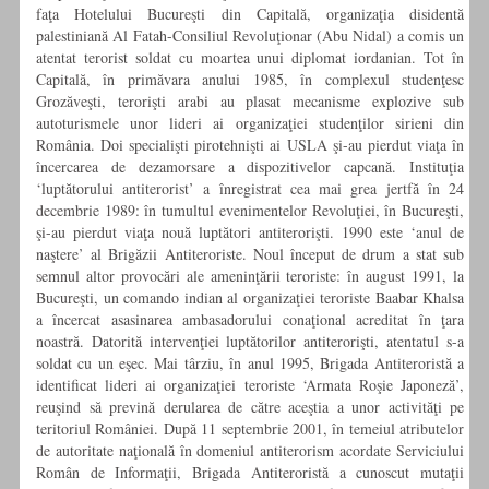
faţa Hotelului Bucureşti din Capitală, organizaţia disidentă
palestiniană Al Fatah-Consiliul Revoluţionar (Abu Nidal) a comis un
atentat terorist soldat cu moartea unui diplomat iordanian. Tot în
Capitală, în primăvara anului 1985, în complexul studenţesc
Grozăveşti, terorişti arabi au plasat mecanisme explozive sub
autoturismele unor lideri ai organizaţiei studenţilor sirieni din
România. Doi specialişti pirotehnişti ai USLA şi-au pierdut viaţa în
încercarea de dezamorsare a dispozitivelor capcană. Instituţia
‘luptătorului antiterorist’ a înregistrat cea mai grea jertfă în 24
decembrie 1989: în tumultul evenimentelor Revoluţiei, în Bucureşti,
şi-au pierdut viaţa nouă luptători antiterorişti. 1990 este ‘anul de
naştere’ al Brigăzii Antiteroriste. Noul început de drum a stat sub
semnul altor provocări ale ameninţării teroriste: în august 1991, la
Bucureşti, un comando indian al organizaţiei teroriste Baabar Khalsa
a încercat asasinarea ambasadorului conaţional acreditat în ţara
noastră. Datorită intervenţiei luptătorilor antiterorişti, atentatul s-a
soldat cu un eşec. Mai târziu, în anul 1995, Brigada Antiteroristă a
identificat lideri ai organizaţiei teroriste ‘Armata Roşie Japoneză’,
reuşind să prevină derularea de către aceştia a unor activităţi pe
teritoriul României. După 11 septembrie 2001, în temeiul atributelor
de autoritate naţională în domeniul antiterorism acordate Serviciului
Român de Informaţii, Brigada Antiteroristă a cunoscut mutaţii