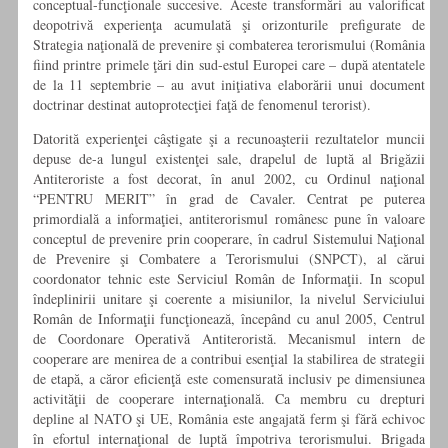
conceptual-funcţionale succesive. Aceste transformări au valorificat
deopotrivă experienţa acumulată şi orizonturile prefigurate de
Strategia naţională de prevenire şi combaterea terorismului (România
fiind printre primele ţări din sud-estul Europei care – după atentatele
de la 11 septembrie – au avut iniţiativa elaborării unui document
doctrinar destinat autoprotecţiei faţă de fenomenul terorist).
Datorită experienţei câştigate şi a recunoaşterii rezultatelor muncii
depuse de-a lungul existenţei sale, drapelul de luptă al Brigăzii
Antiteroriste a fost decorat, în anul 2002, cu Ordinul naţional
“PENTRU MERIT” în grad de Cavaler. Centrat pe puterea
primordială a informaţiei, antiterorismul românesc pune în valoare
conceptul de prevenire prin cooperare, în cadrul Sistemului Naţional
de Prevenire şi Combatere a Terorismului (SNPCT), al cărui
coordonator tehnic este Serviciul Român de Informaţii. In scopul
îndeplinirii unitare şi coerente a misiunilor, la nivelul Serviciului
Român de Informaţii funcţionează, începând cu anul 2005, Centrul
de Coordonare Operativă Antiteroristă. Mecanismul intern de
cooperare are menirea de a contribui esenţial la stabilirea de strategii
de etapă, a căror eficienţă este comensurată inclusiv pe dimensiunea
activităţii de cooperare internaţională. Ca membru cu drepturi
depline al NATO şi UE, România este angajată ferm şi fără echivoc
în efortul internaţional de luptă împotriva terorismului. Brigada