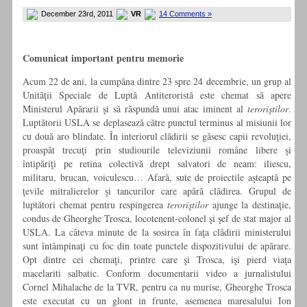
December 23rd, 2011
VR
14 Comments »
Comunicat important pentru memorie
Acum 22 de ani, la cumpăna dintre 23 spre 24 decembrie, un grup al
Unităţii Speciale de Luptă Antiteroristă este chemat să apere
Ministerul Apărarii şi să răspundă unui atac iminent al
teroriştilor
.
Luptătorii USLA se deplasează către punctul terminus al misiunii lor
cu două aro blindate. În interiorul clădirii se găsesc capii revoluţiei,
proaspăt trecuţi prin studiourile televiziunii române libere şi
întipăriţi pe retina colectivă drept salvatori de neam: iliescu,
militaru, brucan, voiculescu… Afară, sute de proiectile aşteaptă pe
ţevile mitralierelor şi tancurilor care apără clădirea. Grupul de
luptători chemat pentru respingerea
teroriştilor
ajunge la destinaţie,
condus de Gheorghe Trosca, locotenent-colonel şi şef de stat major al
USLA. La câteva minute de la sosirea în faţa clădirii ministerului
sunt întâmpinaţi cu foc din toate punctele dispozitivului de apărare.
Opt dintre cei chemaţi, printre care şi Trosca, işi pierd viaţa
macelariti salbatic. Conform documentarii video a jurnalistului
Cornel Mihalache de la TVR, pentru ca nu murise, Gheorghe Trosca
este executat cu un glont in frunte, asemenea maresalului Ion