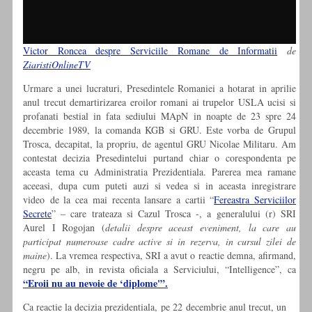
Victor Roncea despre Serviciile Romane de Informatii
de
ZiaristiOnlineTV
Urmare a unei lucraturi, Presedintele Romaniei a hotarat in aprilie
anul trecut demartirizarea eroilor romani ai trupelor USLA ucisi si
profanati bestial in fata sediului MApN in noapte de 23 spre 24
decembrie 1989, la comanda KGB si GRU. Este vorba de Grupul
Trosca, decapitat, la propriu, de agentul GRU Nicolae Militaru. Am
contestat decizia Presedintelui purtand chiar o corespondenta pe
aceasta tema cu Administratia Prezidentiala. Parerea mea ramane
aceeasi, dupa cum puteti auzi si vedea si in aceasta inregistrare
video de la cea mai recenta lansare a cartii “
Fereastra Serviciilor
Secrete
” – care trateaza si Cazul Trosca -, a generalului (r) SRI
Aurel I Rogojan (
detalii despre aceast eveniment, la care au
participat numeroase cadre active si in rezerva, in cursul zilei de
maine
). La vremea respectiva, SRI a avut o reactie demna, afirmand,
negru pe alb, in revista oficiala a Serviciului, “Intelligence”, ca
“Eroii nu au nevoie de ‘diplome'”.
Ca reactie la decizia prezidentiala, pe 22 decembrie anul trecut, un