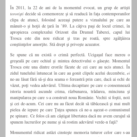
În 2011, la 22 de ani de la momentul evocat, un grup de artişti
terorişti
decide să comemoreze şi să readucă în faţa contemporanilor
clipa de atunci, folosind aceeaşi putere a vizualului pe care au
mânuit-o şi hoţii de ţară în ’89. La câţiva paşi de locul crimei, în
apropierea complexului Orizont din Drumul Taberei, capul lui
Trosca este din nou ridicat şi tras pe roată, spre zgâlţâirea
conştiinţelor amorţite. Stă drept şi priveşte acuzator.
Se spune că nu există o crimă perfectă. Ucigaşul face mereu o
greşeală pe care ochiul şi mintea detectivului o găseşte. Momentul
Trosca este una dintre erorile făcute de cei care au ucis atunci. În
zidul tunelului întunecat în care au gonit clipele acelui decembrie,
ei
ne-au lăsat fără să-şi dea seama o fereastră prin care, dacă ai ochi de
văzut, poţi vedea adevărul. Ultima decapitare pe care o consemnează
istoria noastră ascunde crima, răzbunarea, trădarea, minciuna şi
manipularea pe care s-a construit noua Românie. Vechii si foştii, noii
şi cei de-acum. Cei care nu au făcut decât să tăbăcească şi mai mult
pielea de iepure pe care Ţuţea spunea că ne-a aşezat-o comunismul
pe spinare. Ce folos că am câştigat libertatea dacă nu avem curajul să
spunem lucrurilor pe nume şi să rostim adevărul verde-n faţă?
Monumentul ridicat astăzi cinsteşte memoria tuturor celor care s-au