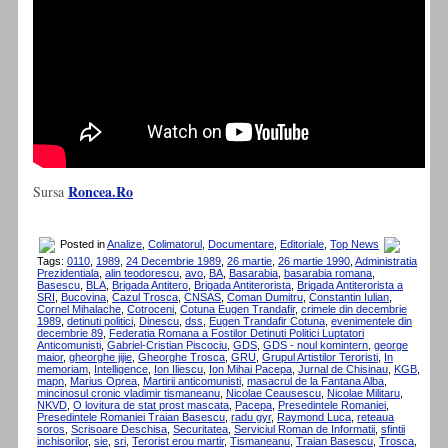
Roncea.Ro
Sursa
Posted in
Analize
,
Colimatorul
,
Documentare
,
Editoriale
,
Top News
Tags:
0110
,
1989
,
24 Decembrie 1989
,
26 martie
,
26 martie 1990
,
Administratia
Prezidentiala
,
alin teodorescu
,
avo
,
BA
,
Basarabia
,
basarabia romana
,
Basescu
,
BLA
,
Brigada Antitero
,
Brigada Antiterorista
,
Brigada Antiterorista a
SRI
,
Bucovina
,
Cazul Trosca
,
CNSAS
,
Coman Dumitru
,
Constantin Iulian
,
Cornel Mihalache
,
Cotroceni
,
Cotuna Eugen Trandafir
,
crimele din decembrie
1989
,
detinuti politici
,
Dinescu
,
dss
,
Eugen Trandafir Cotuna
,
evenimentele din
decembrie 89
,
Federatia Romana a Fostilor Detinuti Politici Luptatori
Anticomunisti
,
Gabriel-Cristian Piscociu
,
GDS
,
GDS - noul komintern
,
george
maior
,
gheorghe jijie
,
Gheorghe Trosca
,
GRU
,
Grupul Artistilor Teroristi
,
In
memoriam
,
Intelligence
,
Ion Iliescu
,
Ion Mihai Pacepa
,
Jurnal de Chisinau
,
KGB
,
mapn
,
Marius Oprea
,
Martirii anticomunisti
,
masacrul de la Fantana Alba
,
mincinosul cronic vladimir tismaneanu
,
Nicolae Ceausescu
,
Nicolae Militaru
,
NKVD
,
O lovitura de stat prost mascata
,
Pacepa
,
Presedintele Romaniei
,
Presedintele Romaniei Traian Basescu
,
radu gyr
,
Raymond Luca
,
reteaua
soros
,
Scrisoare Deschisa
,
Securitatea
,
Serviciul Roman de Informatii
,
sfintii
inchisorilor
,
sie
,
sri
,
Terorist erou martir
,
Tismaneanu
,
Traian Basescu
,
Trosca
,