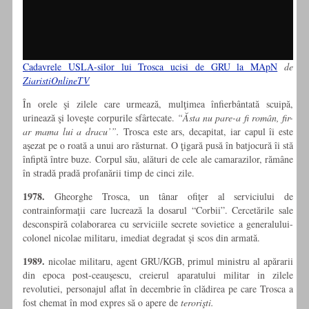
Cadavrele USLA-silor lui Trosca ucisi de GRU la MApN
de
ZiaristiOnlineTV
În orele şi zilele care urmează, mulţimea înfierbântată scuipă,
urinează şi loveşte corpurile sfârtecate.
“Ăsta nu pare-a fi român, fir-
ar mama lui a dracu’”.
Trosca este ars, decapitat, iar capul îi este
aşezat pe o roată a unui aro răsturnat. O ţigară pusă în batjocură îi stă
înfiptă între buze. Corpul său, alături de cele ale camarazilor, rămâne
în stradă pradă profanării timp de cinci zile.
1978.
Gheorghe Trosca, un tânar ofiţer al serviciului de
contrainformaţii care lucrează la dosarul “Corbii”. Cercetările sale
desconspiră colaborarea cu serviciile secrete sovietice a generalului-
colonel nicolae militaru, imediat degradat şi scos din armată.
1989.
nicolae militaru, agent GRU/KGB, primul ministru al apărarii
din epoca post-ceauşescu, creierul aparatului militar in zilele
revolutiei, personajul aflat în decembrie în clădirea pe care Trosca a
fost chemat în mod expres să o apere de
terorişti.