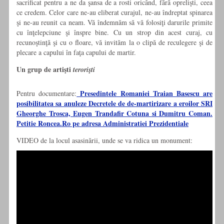
sacrificat pentru a ne da şansa de a rosti oricând, fără oprelişti, ceea
ce credem. Celor care ne-au eliberat curajul, ne-au îndreptat spinarea
şi ne-au reunit ca neam. Vă îndemnăm să vă folosiţi darurile primite
cu înţelepciune şi înspre bine. Cu un strop din acest curaj, cu
recunoştinţă şi cu o floare, vă invităm la o clipă de reculegere şi de
plecare a capului în faţa capului de martir.
Un grup de artişti
terorişti
Presedintele Romaniei Traian Basescu are
Pentru documentare:
posibilitatea sa anuleze Decretele de de-martirizare a eroilor SRI
Gheorghe Trosca, Eugen Trandafir Cotuna si Dumitru Coman.
Petitie Roncea.Ro pe adresa Administratiei Prezidentiale
VIDEO de la locul asasinării, unde se va ridica un monument: