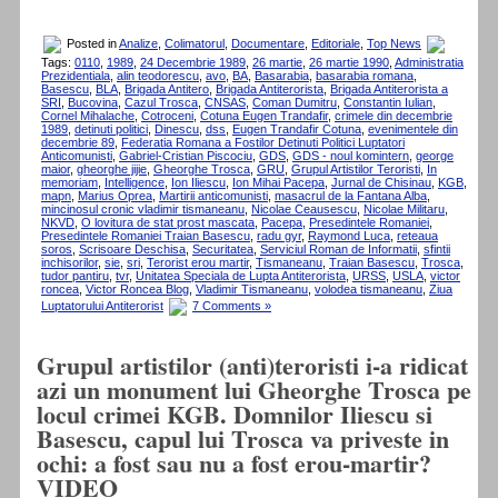
Posted in
Analize
,
Colimatorul
,
Documentare
,
Editoriale
,
Top News
Tags:
0110
,
1989
,
24 Decembrie 1989
,
26 martie
,
26 martie 1990
,
Administratia
Prezidentiala
,
alin teodorescu
,
avo
,
BA
,
Basarabia
,
basarabia romana
,
Basescu
,
BLA
,
Brigada Antitero
,
Brigada Antiterorista
,
Brigada Antiterorista a
SRI
,
Bucovina
,
Cazul Trosca
,
CNSAS
,
Coman Dumitru
,
Constantin Iulian
,
Cornel Mihalache
,
Cotroceni
,
Cotuna Eugen Trandafir
,
crimele din decembrie
1989
,
detinuti politici
,
Dinescu
,
dss
,
Eugen Trandafir Cotuna
,
evenimentele din
decembrie 89
,
Federatia Romana a Fostilor Detinuti Politici Luptatori
Anticomunisti
,
Gabriel-Cristian Piscociu
,
GDS
,
GDS - noul komintern
,
george
maior
,
gheorghe jijie
,
Gheorghe Trosca
,
GRU
,
Grupul Artistilor Teroristi
,
In
memoriam
,
Intelligence
,
Ion Iliescu
,
Ion Mihai Pacepa
,
Jurnal de Chisinau
,
KGB
,
mapn
,
Marius Oprea
,
Martirii anticomunisti
,
masacrul de la Fantana Alba
,
mincinosul cronic vladimir tismaneanu
,
Nicolae Ceausescu
,
Nicolae Militaru
,
NKVD
,
O lovitura de stat prost mascata
,
Pacepa
,
Presedintele Romaniei
,
Presedintele Romaniei Traian Basescu
,
radu gyr
,
Raymond Luca
,
reteaua
soros
,
Scrisoare Deschisa
,
Securitatea
,
Serviciul Roman de Informatii
,
sfintii
inchisorilor
,
sie
,
sri
,
Terorist erou martir
,
Tismaneanu
,
Traian Basescu
,
Trosca
,
tudor pantiru
,
tvr
,
Unitatea Speciala de Lupta Antiterorista
,
URSS
,
USLA
,
victor
roncea
,
Victor Roncea Blog
,
Vladimir Tismaneanu
,
volodea tismaneanu
,
Ziua
Luptatorului Antiterorist
7 Comments »
Grupul artistilor (anti)teroristi i-a ridicat
azi un monument lui Gheorghe Trosca pe
locul crimei KGB. Domnilor Iliescu si
Basescu, capul lui Trosca va priveste in
ochi: a fost sau nu a fost erou-martir?
VIDEO