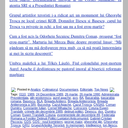
atentia SRI si a Presedintiei Romaniei
Grupul artistilor teroristi i-a ridicat azi un monument lui Gheorghe
Trosca pe locul crimei KGB. Domnilor Iliescu si Basescu, capul lui
Trosca va priveste in ochi: a fost sau nu a fost erou-martir?
Cum a fost ucis la Odorheiu Secuiesc Dumitru Coman, proaspat “fost
erou-martir”. Marturia lui Mircea Buie despre propriul linsaj: “Mă
gândeam să nu mă desfigureze prea mult, ca să mă poată înmormânta
ai mei în sicriu descoperit”
Umbra malefică a lui Tőkés László. Fiul colonelului post-mortem
Aurel Agache il desfiinteaza pe pastorul imoral al bisericii reformate
maghiare
Posted in
Analize
,
Colimatorul
,
Documentare
,
Editoriale
,
Top News
Tags:
0110
,
1989
,
24 Decembrie 1989
,
26 martie
,
26 martie 1990
,
Administratia
Prezidentiala
,
alin teodorescu
,
aurel agache
,
avo
,
BA
,
Basarabia
,
basarabia
romana
,
Basescu
,
BLA
,
Brigada Antitero
,
Brigada Antiterorista
,
Brigada
Antiterorista a SRI
,
Bucovina
,
Cazul Agache
,
Cazul Trosca
,
CNSAS
,
Coman
Dumitru
,
Constantin Iulian
,
Cornel Mihalache
,
Cotroceni
,
Cotuna Eugen
Trandafir
,
crimele din decembrie 1989
,
detinuti politici
,
Dinescu
,
dss
,
Dumitru
Coman
,
Eugen Trandafir Cotuna
,
evenimentele din decembrie 89
,
Federatia
Romana a Fostilor Detinuti Politici Luptatori Anticomunisti
,
Gabriel-Cristian
Piscociu
,
GDS
,
GDS - noul komintern
,
george maior
,
gheorghe jijie
,
Gheorghe
Trosca
,
GRU
,
Grupul Artistilor Teroristi
,
In memoriam
,
Intelligence
,
Ion Iliescu
,