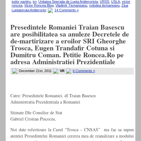
tudor pantiru
,
tvr
,
Unitatea Speciala de Lupta Antiterorista
,
URSS
,
USLA
,
victor
roncea
,
Victor Roncea Blog
,
Vladimir Tismaneanu
,
volodea tismaneanu
,
Ziua
Luptatorului Antiterorist
14 Comments »
Presedintele Romaniei Traian Basescu
are posibilitatea sa anuleze Decretele de
de-martirizare a eroilor SRI Gheorghe
Trosca, Eugen Trandafir Cotuna si
Dumitru Coman. Petitie Roncea.Ro pe
adresa Administratiei Prezidentiale
December 21st, 2011
VR
6 Comments »
Catre: Presedintele Romaniei, dl Traian Basescu
Administratia Prezidentiala a Romaniei
Stimate Dle Consilier de Stat
Gabriel Cristian Piscociu,
Noi date referitoare la Cazul “Trosca – CNSAS” ma fac sa supun
atentiei Presedintelui Romaniei cererea mea de reanalizare a modului