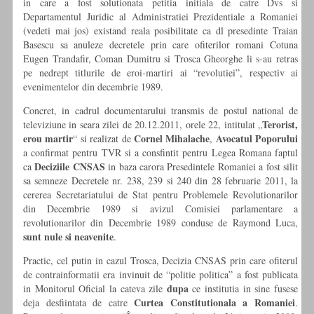
in care a fost solutionata petitia initiala de catre Dvs si
Departamentul Juridic al Administratiei Prezidentiale a Romaniei
(vedeti mai jos) existand reala posibilitate ca dl presedinte Traian
Basescu sa anuleze decretele prin care ofiterilor romani Cotuna
Eugen Trandafir, Coman Dumitru si Trosca Gheorghe li s-au retras
pe nedrept titlurile de eroi-martiri ai “revolutiei”, respectiv ai
evenimentelor din decembrie 1989.
Concret, in cadrul documentarului transmis de postul national de
Terorist,
televiziune in seara zilei de 20.12.2011, orele 22, intitulat „
erou martir
Cornel Mihalache
Avocatul Poporului
“ si realizat de
,
a confirmat pentru TVR si a consfintit pentru Legea Romana faptul
Deciziile CNSAS
ca
in baza carora Presedintele Romaniei a fost silit
sa semneze Decretele nr. 238, 239 si 240 din 28 februarie 2011, la
cererea Secretariatului de Stat pentru Problemele Revolutionarilor
din Decembrie 1989 si avizul Comisiei parlamentare a
revolutionarilor din Decembrie 1989 conduse de Raymond Luca,
sunt nule si neavenite
.
Practic, cel putin in cazul Trosca, Decizia CNSAS prin care ofiterul
de contrainformatii era invinuit de “politie politica” a fost publicata
dupa
in Monitorul Oficial
la cateva zile
ce institutia in sine fusese
Curtea Constitutionala a Romaniei
deja desfiintata de catre
.