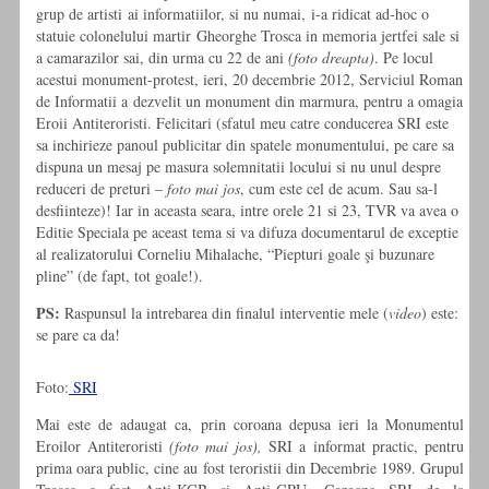
grup de artisti ai informatiilor, si nu numai, i-a ridicat ad-hoc o
statuie colonelului martir Gheorghe Trosca in memoria jertfei sale si
a camarazilor sai, din urma cu 22 de ani
(foto dreapta)
. Pe locul
acestui monument-protest, ieri, 20 decembrie 2012, Serviciul Roman
de Informatii a dezvelit un monument din marmura, pentru a omagia
Eroii Antiteroristi. Felicitari (sfatul meu catre conducerea SRI este
sa inchirieze panoul publicitar din spatele monumentului, pe care sa
dispuna un mesaj pe masura solemnitatii locului si nu unul despre
reduceri de preturi –
foto mai jos
, cum este cel de acum. Sau sa-l
desfiinteze)! Iar in aceasta seara, intre orele 21 si 23, TVR va avea o
Editie Speciala pe aceast tema si va difuza documentarul de exceptie
al realizatorului Corneliu Mihalache, “Piepturi goale şi buzunare
pline” (de fapt, tot goale!).
PS:
Raspunsul la intrebarea din finalul interventie mele (
video
) este:
se pare ca da!
Foto:
SRI
Mai este de adaugat ca, prin coroana depusa ieri la Monumentul
Eroilor Antiteroristi
(foto mai jos),
SRI a informat practic, pentru
prima oara public, cine au fost teroristii din Decembrie 1989. Grupul