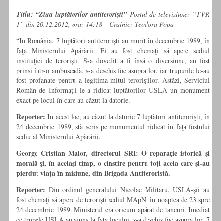
Titlu: “Ziua luptătorilor antiterorişti”
Postul de televiziune: “TVR
1” din 20.12.2012, ora: 14:18 – Crainic: Teodora Popa
“In România, 7 luptători antiterorişti au murit în decembrie 1989, în
faţa Ministerului Apărării. Ei au fost chemaţi să apere sediul
instituţiei de terorişti. S-a dovedit a fi însă o diversiune, au fost
prinşi într-o ambuscadă, s-a deschis foc asupra lor, iar trupurile le-au
fost profanate pentru a legitima mitul teroriştilor. Astăzi, Serviciul
Român de Informaţii le-a ridicat luptătorilor USLA un monument
exact pe locul în care au căzut la datorie.
Reporter:
In acest loc, au căzut la datorie 7 luptători antiterorişti, în
24 decembrie 1989, stă scris pe monumentul ridicat în faţa fostului
sediu al Ministerului Apărării.
George Cristian Maior, directorul SRI:
O reparaţie istorică şi
morală şi, în acelaşi timp, o cinstire pentru toţi aceia care şi-au
pierdut viaţa în misiune, din Brigada Antiteroristă.
Reporter:
Din ordinul generalului Nicolae Militaru, USLA-şii au
fost chemaţi să apere de terorişti sediul MApN, în noaptea de 23 spre
24 decembrie 1989. Ministerul era oricum apărat de tancuri. Imediat
ce trupele USLA au ajuns la faţa locului, s-a deschis foc asupra lor. 7