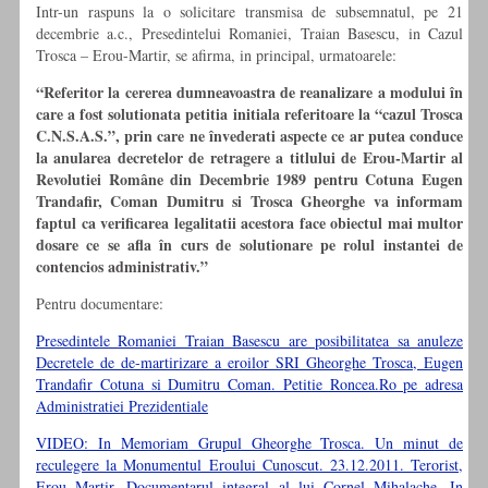
Intr-un raspuns la o solicitare transmisa de subsemnatul, pe 21
decembrie a.c., Presedintelui Romaniei, Traian Basescu, in Cazul
Trosca – Erou-Martir, se afirma, in principal, urmatoarele:
“Referitor la cererea dumneavoastra de reanalizare a modului în
care a fost solutionata petitia initiala referitoare la “cazul Trosca
C.N.S.A.S.”, prin care ne învederati aspecte ce ar putea conduce
la anularea decretelor de retragere a titlului de Erou-Martir al
Revolutiei Române din Decembrie 1989 pentru Cotuna Eugen
Trandafir, Coman Dumitru si Trosca Gheorghe va informam
faptul ca verificarea legalitatii acestora face obiectul mai multor
dosare ce se afla în curs de solutionare pe rolul instantei de
contencios administrativ.”
Pentru documentare:
Presedintele Romaniei Traian Basescu are posibilitatea sa anuleze
Decretele de de-martirizare a eroilor SRI Gheorghe Trosca, Eugen
Trandafir Cotuna si Dumitru Coman. Petitie Roncea.Ro pe adresa
Administratiei Prezidentiale
VIDEO: In Memoriam Grupul Gheorghe Trosca. Un minut de
reculegere la Monumentul Eroului Cunoscut. 23.12.2011. Terorist,
Erou Martir. Documentarul integral al lui Cornel Mihalache. In