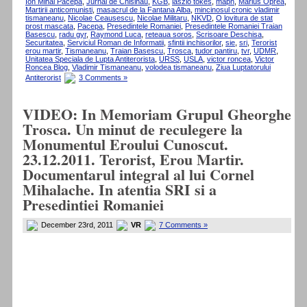
Ion Mihai Pacepa
,
Jurnal de Chisinau
,
KGB
,
laszlo tokes
,
mapn
,
Marius Oprea
,
Martirii anticomunisti
,
masacrul de la Fantana Alba
,
mincinosul cronic vladimir
tismaneanu
,
Nicolae Ceausescu
,
Nicolae Militaru
,
NKVD
,
O lovitura de stat
prost mascata
,
Pacepa
,
Presedintele Romaniei
,
Presedintele Romaniei Traian
Basescu
,
radu gyr
,
Raymond Luca
,
reteaua soros
,
Scrisoare Deschisa
,
Securitatea
,
Serviciul Roman de Informatii
,
sfintii inchisorilor
,
sie
,
sri
,
Terorist
erou martir
,
Tismaneanu
,
Traian Basescu
,
Trosca
,
tudor pantiru
,
tvr
,
UDMR
,
Unitatea Speciala de Lupta Antiterorista
,
URSS
,
USLA
,
victor roncea
,
Victor
Roncea Blog
,
Vladimir Tismaneanu
,
volodea tismaneanu
,
Ziua Luptatorului
Antiterorist
3 Comments »
VIDEO: In Memoriam Grupul Gheorghe
Trosca. Un minut de reculegere la
Monumentul Eroului Cunoscut.
23.12.2011. Terorist, Erou Martir.
Documentarul integral al lui Cornel
Mihalache. In atentia SRI si a
Presedintiei Romaniei
December 23rd, 2011
VR
7 Comments »