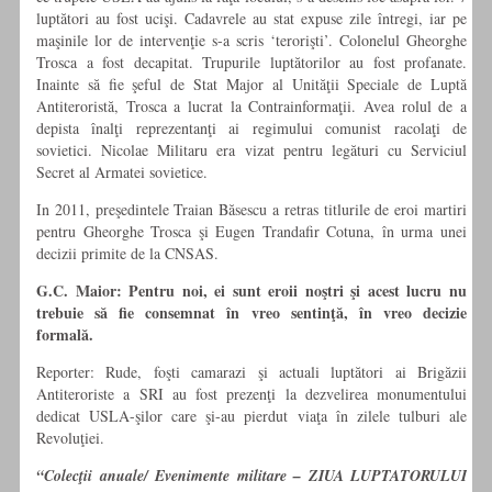
luptători au fost ucişi. Cadavrele au stat expuse zile întregi, iar pe
maşinile lor de intervenţie s-a scris ‘terorişti’. Colonelul Gheorghe
Trosca a fost decapitat. Trupurile luptătorilor au fost profanate.
Inainte să fie şeful de Stat Major al Unităţii Speciale de Luptă
Antiteroristă, Trosca a lucrat la Contrainformaţii. Avea rolul de a
depista înalţi reprezentanţi ai regimului comunist racolaţi de
sovietici. Nicolae Militaru era vizat pentru legături cu Serviciul
Secret al Armatei sovietice.
In 2011, preşedintele Traian Băsescu a retras titlurile de eroi martiri
pentru Gheorghe Trosca şi Eugen Trandafir Cotuna, în urma unei
decizii primite de la CNSAS.
G.C. Maior:
Pentru noi, ei sunt eroii noştri şi acest lucru nu
trebuie să fie consemnat în vreo sentinţă, în vreo decizie
formală.
Reporter: Rude, foşti camarazi şi actuali luptători ai Brigăzii
Antiteroriste a SRI au fost prezenţi la dezvelirea monumentului
dedicat USLA-şilor care şi-au pierdut viaţa în zilele tulburi ale
Revoluţiei.
“Colecţii anuale/ Evenimente militare – ZIUA LUPTATORULUI