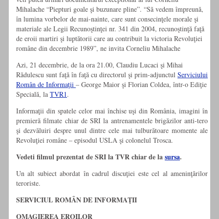
Mihalache “Piepturi goale şi buzunare pline”. “Să vedem împreună,
în lumina vorbelor de mai-nainte, care sunt consecinţele morale şi
materiale ale Legii Recunoştinţei nr. 341 din 2004, recunoştinţă faţă
de eroii martiri şi luptătorii care au contribuit la victoria Revoluţiei
române din decembrie 1989”, ne invita Corneliu Mihalache
Azi, 21 decembrie, de la ora 21.00, Claudiu Lucaci şi Mihai
Rădulescu sunt faţă în faţă cu directorul şi prim-adjunctul
Serviciului
Român de Informaţii
– George Maior şi Florian Coldea, într-o Ediţie
Specială, la
TVR1
.
Informaţii din spatele celor mai închise uşi din România, imagini în
premieră filmate chiar de SRI la antrenamentele brigăzilor anti-tero
şi dezvăluiri despre unul dintre cele mai tulburătoare momente ale
Revoluţiei române – episodul USLA şi colonelul Trosca.
Vedeti filmul prezentat de SRI la TVR chiar de la
sursa
.
Un alt subiect abordat în cadrul discuţiei este cel al ameninţărilor
teroriste.
SERVICIUL ROMÂN DE INFORMAŢII
OMAGIEREA EROILOR