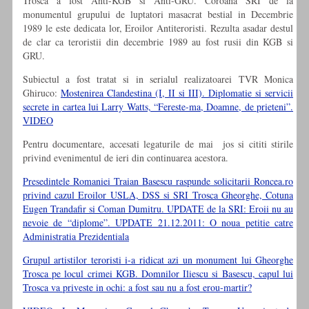
Trosca a fost Anti-KGB si Anti-GRU. Coroana SRI de la
monumentul grupului de luptatori masacrat bestial in Decembrie
1989 le este dedicata lor, Eroilor Antiteroristi. Rezulta asadar destul
de clar ca teroristii din decembrie 1989 au fost rusii din KGB si
GRU.
Subiectul a fost tratat si in serialul realizatoarei TVR Monica
Ghiruco:
Mostenirea Clandestina (I, II si III). Diplomatie si servicii
secrete in cartea lui Larry Watts, “Fereste-ma, Doamne, de prieteni”.
VIDEO
Pentru documentare, accesati legaturile de mai jos si cititi stirile
privind evenimentul de ieri din continuarea acestora.
Presedintele Romaniei Traian Basescu raspunde solicitarii Roncea.ro
privind cazul Eroilor USLA, DSS si SRI Trosca Gheorghe, Cotuna
Eugen Trandafir si Coman Dumitru. UPDATE de la SRI: Eroii nu au
nevoie de “diplome”. UPDATE 21.12.2011: O noua petitie catre
Administratia Prezidentiala
Grupul artistilor teroristi i-a ridicat azi un monument lui Gheorghe
Trosca pe locul crimei KGB. Domnilor Iliescu si Basescu, capul lui
Trosca va priveste in ochi: a fost sau nu a fost erou-martir?