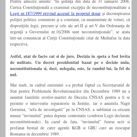
Pentru aducere aminte: “În şedinţa din data de 31 ianuarie 2008,
Curtea Constituţională a examinat excepţia de neconstituţionalitate a
Legii nr.187/1999 privind accesul la propriul dosar
şi deconspirarea
poliţiei politice comuniste şi a constatat, cu unanimitate de voturi, că
dispoziţiile legii, precum şi cele ale art.II şi art.V din Ordonanţa de
urgenţă a Guvernului nr.16/2006 sunt neconstituţionale”, se arata
într-un comunicat al Curţii Constituţionale citat de Mediafax la data
respectiva.
Astfel, atat de facto cat si de jure, Decizia in speta a fost lovita
de nulitate. Un decret prezidential bazat pe o decizie nula,
neconstitutionala si, deci, nelegala, este, la randul lui, la fel de
nul.
Mai mult, in cadrul emisiunii s-a probat faptul ca Secretariatul de
Stat pentru Problemele Revolutionarilor din Decembrie 1989 nu a
anuntat familiile eroilor-martiri de Decizia CNSAS pentru a li se
permite o interventie reparatorie in Justitie, iar o anumita Nagit
Germina, “sefa de investigatii” pe la CNSAS, a subliniat ca oricum
numai “invinuitul” putea depune contestatie (conform Legii declarate
neconstitutionale). In cazul de fata, “invinuitul” fusese ucis si
profanat bestial de catre agentii KGB si GRU care au reocupat
Romania in decembrie 1989.