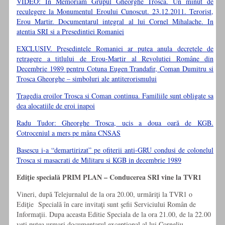
VIDEO: In Memoriam Grupul Gheorghe Trosca. Un minut de
reculegere la Monumentul Eroului Cunoscut. 23.12.2011. Terorist,
Erou Martir. Documentarul integral al lui Cornel Mihalache. In
atentia SRI si a Presedintiei Romaniei
EXCLUSIV. Presedintele Romaniei ar putea anula decretele de
retragere a titlului de Erou-Martir al Revolutiei Române din
Decembrie 1989 pentru Cotuna Eugen Trandafir, Coman Dumitru si
Trosca Gheorghe – simboluri ale antiterorismului
Tragedia eroilor Trosca si Coman continua. Familiile sunt obligate sa
dea alocatiile de eroi inapoi
Radu Tudor: Gheorghe Trosca, ucis a doua oară de KGB.
Cotroceniul a mers pe mâna CNSAS
Basescu i-a “demartirizat” pe ofiterii anti-GRU condusi de colonelul
Trosca si masacrati de Militaru si KGB in decembrie 1989
Ediţie specială PRIM PLAN – Conducerea SRI vine la TVR1
Vineri, după Telejurnalul de la ora 20.00, urmăriţi la TVR1 o
Ediţie Specială în care invitaţi sunt şefii Serviciului Român de
Informaţii. Dupa aceasta Editie Speciala de la ora 21.00, de la 22.00
veti putea urmari documentarul exceptional al lui Corneliu