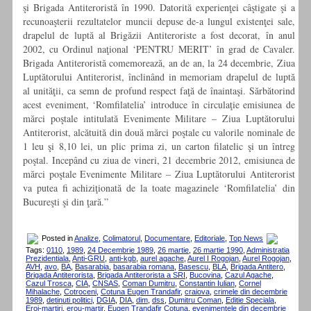
şi Brigada Antiteroristă în 1990. Datorită experienţei câştigate şi a
recunoaşterii rezultatelor muncii depuse de-a lungul existenţei sale,
drapelul de luptă al Brigăzii Antiteroriste a fost decorat, în anul
2002, cu Ordinul naţional ‘PENTRU MERIT’ în grad de Cavaler.
Brigada Antiteroristă comemorează, an de an, la 24 decembrie, Ziua
Luptătorului Antiterorist, înclinând in memoriam drapelul de luptă
al unităţii, ca semn de profund respect faţă de înaintaşi. Sărbătorind
acest eveniment, ‘Romfilatelia’ introduce în circulaţie emisiunea de
mărci poştale intitulată Evenimente Militare – Ziua Luptătorului
Antiterorist, alcătuită din două mărci poştale cu valorile nominale de
1 leu şi 8,10 lei, un plic prima zi, un carton filatelic şi un întreg
poştal. Incepând cu ziua de vineri, 21 decembrie 2012, emisiunea de
mărci poştale Evenimente Militare – Ziua Luptătorului Antiterorist
va putea fi achiziţionată de la toate magazinele ‘Romfilatelia’ din
Bucureşti şi din ţară.”
Posted in
Analize
,
Colimatorul
,
Documentare
,
Editoriale
,
Top News
Tags:
0110
,
1989
,
24 Decembrie 1989
,
26 martie
,
26 martie 1990
,
Administratia
Prezidentiala
,
Anti-GRU
,
anti-kgb
,
aurel agache
,
Aurel I Rogojan
,
Aurel Rogojan
,
AVH
,
avo
,
BA
,
Basarabia
,
basarabia romana
,
Basescu
,
BLA
,
Brigada Antitero
,
Brigada Antiterorista
,
Brigada Antiterorista a SRI
,
Bucovina
,
Cazul Agache
,
Cazul Trosca
,
CIA
,
CNSAS
,
Coman Dumitru
,
Constantin Iulian
,
Cornel
Mihalache
,
Cotroceni
,
Cotuna Eugen Trandafir
,
craiova
,
crimele din decembrie
1989
,
detinuti politici
,
DGIA
,
DIA
,
dim
,
dss
,
Dumitru Coman
,
Editie Speciala
,
Eroi-martiri
,
erou-martir
,
Eugen Trandafir Cotuna
,
evenimentele din decembrie