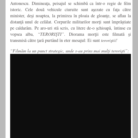
Antonescu. Dimineaţa, peisajul se schimbă ca într-o regie de film
istoric. Cele două vehicule ciuruite sunt aşezate cu faţa către
minister, deşi noaptea, la primirea în ploaia de gloanţe, se aflau la
distanţă unul de celălat. Corpurile militarilor morţi sunt împrăştiate
pe caldarâm. Pe aro-uri stă scris, cu litere de-o şchioapă, întinse cu
vopsea alba,
“TERORIŞTI”
. Diorama morţii este filmată şi
transmisă către ţară purtând în eter mesajul: Ei sunt
teroriştii!
“Filmăm la un punct strategic, unde s-au prins mai mulţi terorişti”: