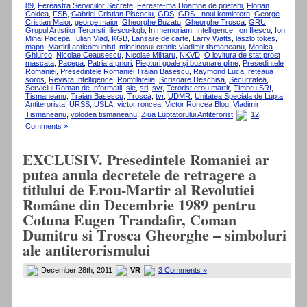
89
,
Fereastra Serviciilor Secrete
,
Fereste-ma Doamne de prieteni
,
Florian
Coldea
,
FSB
,
Gabriel-Cristian Piscociu
,
GDS
,
GDS - noul komintern
,
George
Cristian Maior
,
george maior
,
Gheorghe Buzatu
,
Gheorghe Trosca
,
GRU
,
Grupul Artistilor Teroristi
,
iliescu-kgb
,
In memoriam
,
Intelligence
,
Ion Iliescu
,
Ion
Mihai Pacepa
,
Iulian Vlad
,
KGB
,
Lansare de carte
,
Larry Watts
,
laszlo tokes
,
mapn
,
Martirii anticomunisti
,
mincinosul cronic vladimir tismaneanu
,
Monica
Ghiurco
,
Nicolae Ceausescu
,
Nicolae Militaru
,
NKVD
,
O lovitura de stat prost
mascata
,
Pacepa
,
Patria a priori
,
Piepturi goale şi buzunare pline
,
Presedintele
Romaniei
,
Presedintele Romaniei Traian Basescu
,
Raymond Luca
,
reteaua
soros
,
Revista Intelligence
,
Romfilatelia
,
Scrisoare Deschisa
,
Securitatea
,
Serviciul Roman de Informatii
,
sie
,
sri
,
svr
,
Terorist erou martir
,
Timbru SRI
,
Tismaneanu
,
Traian Basescu
,
Trosca
,
tvr
,
UDMR
,
Unitatea Speciala de Lupta
Antiterorista
,
URSS
,
USLA
,
victor roncea
,
Victor Roncea Blog
,
Vladimir
Tismaneanu
,
volodea tismaneanu
,
Ziua Luptatorului Antiterorist
12
Comments »
EXCLUSIV. Presedintele Romaniei ar
putea anula decretele de retragere a
titlului de Erou-Martir al Revolutiei
Române din Decembrie 1989 pentru
Cotuna Eugen Trandafir, Coman
Dumitru si Trosca Gheorghe – simboluri
ale antiterorismului
December 28th, 2011
VR
3 Comments »