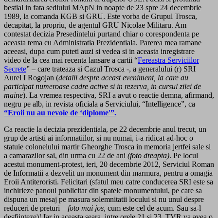
bestial in fata sediului MApN in noapte de 23 spre 24 decembrie
1989, la comanda KGB si GRU. Este vorba de Grupul Trosca,
decapitat, la propriu, de agentul GRU Nicolae Militaru. Am
contestat decizia Presedintelui purtand chiar o corespondenta pe
aceasta tema cu Administratia Prezidentiala. Parerea mea ramane
aceeasi, dupa cum puteti auzi si vedea si in aceasta inregistrare
video de la cea mai recenta lansare a cartii “
Fereastra Serviciilor
Secrete
” – care trateaza si Cazul Trosca -, a generalului (r) SRI
Aurel I Rogojan (
detalii despre aceast eveniment, la care au
participat numeroase cadre active si in rezerva, in cursul zilei de
maine
). La vremea respectiva, SRI a avut o reactie demna, afirmand,
negru pe alb, in revista oficiala a Serviciului, “Intelligence”, ca
“Eroii nu au nevoie de ‘diplome'”.
Ca reactie la decizia prezidentiala, pe 22 decembrie anul trecut, un
grup de artisti ai informatiilor, si nu numai, i-a ridicat ad-hoc o
statuie colonelului martir Gheorghe Trosca in memoria jertfei sale si
a camarazilor sai, din urma cu 22 de ani
(foto dreapta)
. Pe locul
acestui monument-protest, ieri, 20 decembrie 2012, Serviciul Roman
de Informatii a dezvelit un monument din marmura, pentru a omagia
Eroii Antiteroristi. Felicitari (sfatul meu catre conducerea SRI este sa
inchirieze panoul publicitar din spatele monumentului, pe care sa
dispuna un mesaj pe masura solemnitatii locului si nu unul despre
reduceri de preturi –
foto mai jos
, cum este cel de acum. Sau sa-l
desfiinteze)! Iar in aceasta seara, intre orele 21 si 23, TVR va avea o