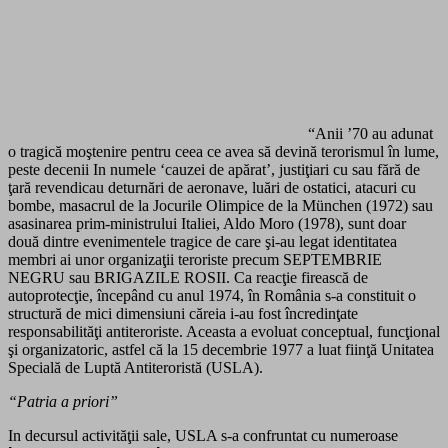
“Anii ’70 au adunat
o tragică moştenire pentru ceea ce avea să devină terorismul în lume,
peste decenii In numele ‘cauzei de apărat’, justiţiari cu sau fără de
ţară revendicau deturnări de aeronave, luări de ostatici, atacuri cu
bombe, masacrul de la Jocurile Olimpice de la München (1972) sau
asasinarea prim-ministrului Italiei, Aldo Moro (1978), sunt doar
două dintre evenimentele tragice de care şi-au legat identitatea
membri ai unor organizaţii teroriste precum SEPTEMBRIE
NEGRU sau BRIGAZILE ROSII. Ca reacţie firească de
autoprotecţie, începând cu anul 1974, în România s-a constituit o
structură de mici dimensiuni căreia i-au fost încredinţate
responsabilităţi antiteroriste. Aceasta a evoluat conceptual, funcţional
şi organizatoric, astfel că la 15 decembrie 1977 a luat fiinţă Unitatea
Specială de Luptă Antiteroristă (USLA).
“Patria a priori”
In decursul activităţii sale, USLA s-a confruntat cu numeroase