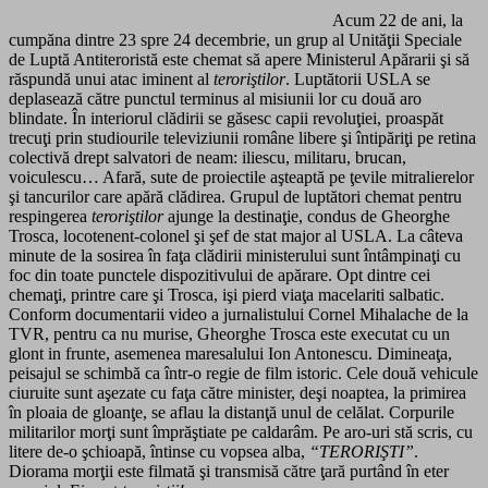
Acum 22 de ani, la
cumpăna dintre 23 spre 24 decembrie, un grup al Unităţii Speciale
de Luptă Antiteroristă este chemat să apere Ministerul Apărarii şi să
răspundă unui atac iminent al
teroriştilor
. Luptătorii USLA se
deplasează către punctul terminus al misiunii lor cu două aro
blindate. În interiorul clădirii se găsesc capii revoluţiei, proaspăt
trecuţi prin studiourile televiziunii române libere şi întipăriţi pe retina
colectivă drept salvatori de neam: iliescu, militaru, brucan,
voiculescu… Afară, sute de proiectile aşteaptă pe ţevile mitralierelor
şi tancurilor care apără clădirea. Grupul de luptători chemat pentru
respingerea
teroriştilor
ajunge la destinaţie, condus de Gheorghe
Trosca, locotenent-colonel şi şef de stat major al USLA. La câteva
minute de la sosirea în faţa clădirii ministerului sunt întâmpinaţi cu
foc din toate punctele dispozitivului de apărare. Opt dintre cei
chemaţi, printre care şi Trosca, işi pierd viaţa macelariti salbatic.
Conform documentarii video a jurnalistului Cornel Mihalache de la
TVR, pentru ca nu murise, Gheorghe Trosca este executat cu un
glont in frunte, asemenea maresalului Ion Antonescu. Dimineaţa,
peisajul se schimbă ca într-o regie de film istoric. Cele două vehicule
ciuruite sunt aşezate cu faţa către minister, deşi noaptea, la primirea
în ploaia de gloanţe, se aflau la distanţă unul de celălat. Corpurile
militarilor morţi sunt împrăştiate pe caldarâm. Pe aro-uri stă scris, cu
litere de-o şchioapă, întinse cu vopsea alba,
“TERORIŞTI”
.
Diorama morţii este filmată şi transmisă către ţară purtând în eter