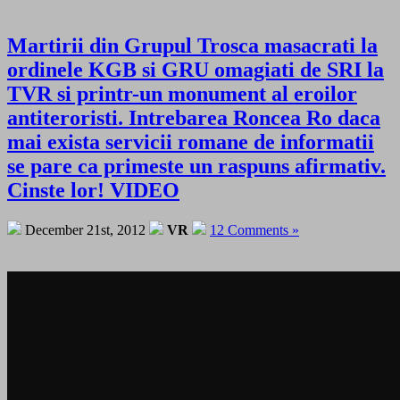
Martirii din Grupul Trosca masacrati la
ordinele KGB si GRU omagiati de SRI la
TVR si printr-un monument al eroilor
antiteroristi. Intrebarea Roncea Ro daca
mai exista servicii romane de informatii
se pare ca primeste un raspuns afirmativ.
Cinste lor! VIDEO
December 21st, 2012
VR
12 Comments »