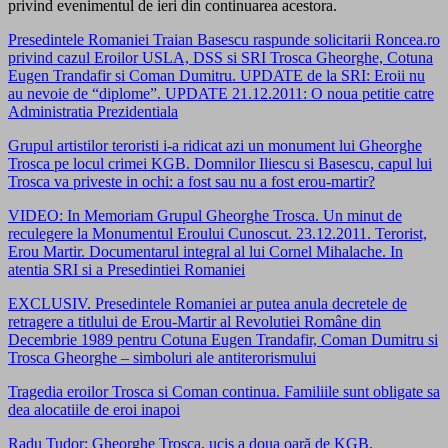
privind evenimentul de ieri din continuarea acestora.
Presedintele Romaniei Traian Basescu raspunde solicitarii Roncea.ro
privind cazul Eroilor USLA, DSS si SRI Trosca Gheorghe, Cotuna
Eugen Trandafir si Coman Dumitru. UPDATE de la SRI: Eroii nu
au nevoie de “diplome”. UPDATE 21.12.2011: O noua petitie catre
Administratia Prezidentiala
Grupul artistilor teroristi i-a ridicat azi un monument lui Gheorghe
Trosca pe locul crimei KGB. Domnilor Iliescu si Basescu, capul lui
Trosca va priveste in ochi: a fost sau nu a fost erou-martir?
VIDEO: In Memoriam Grupul Gheorghe Trosca. Un minut de
reculegere la Monumentul Eroului Cunoscut. 23.12.2011. Terorist,
Erou Martir. Documentarul integral al lui Cornel Mihalache. In
atentia SRI si a Presedintiei Romaniei
EXCLUSIV. Presedintele Romaniei ar putea anula decretele de
retragere a titlului de Erou-Martir al Revolutiei Române din
Decembrie 1989 pentru Cotuna Eugen Trandafir, Coman Dumitru si
Trosca Gheorghe – simboluri ale antiterorismului
Tragedia eroilor Trosca si Coman continua. Familiile sunt obligate sa
dea alocatiile de eroi inapoi
Radu Tudor: Gheorghe Trosca, ucis a doua oară de KGB.