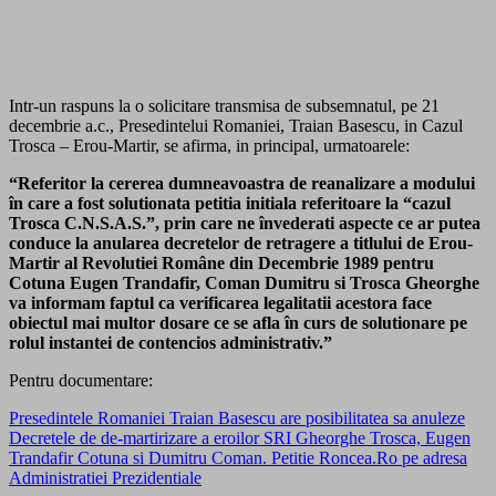
Intr-un raspuns la o solicitare transmisa de subsemnatul, pe 21
decembrie a.c., Presedintelui Romaniei, Traian Basescu, in Cazul
Trosca – Erou-Martir, se afirma, in principal, urmatoarele:
“Referitor la cererea dumneavoastra de reanalizare a modului
în care a fost solutionata petitia initiala referitoare la “cazul
Trosca C.N.S.A.S.”, prin care ne învederati aspecte ce ar putea
conduce la anularea decretelor de retragere a titlului de Erou-
Martir al Revolutiei Române din Decembrie 1989 pentru
Cotuna Eugen Trandafir, Coman Dumitru si Trosca Gheorghe
va informam faptul ca verificarea legalitatii acestora face
obiectul mai multor dosare ce se afla în curs de solutionare pe
rolul instantei de contencios administrativ.”
Pentru documentare:
Presedintele Romaniei Traian Basescu are posibilitatea sa anuleze
Decretele de de-martirizare a eroilor SRI Gheorghe Trosca, Eugen
Trandafir Cotuna si Dumitru Coman. Petitie Roncea.Ro pe adresa
Administratiei Prezidentiale