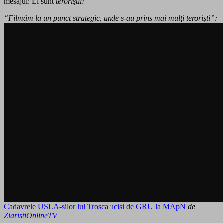
mesajul: Ei sunt
teroriştii!
“Filmăm la un punct strategic, unde s-au prins mai mulţi terorişti”:
Cadavrele USLA-silor lui Trosca ucisi de GRU la MApN
de
ZiaristiOnlineTV