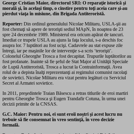
George Cristian Maior, directorul SRI:
O reparaţie istorică şi
morală şi, în acelaşi timp, o cinstire pentru toţi aceia care şi-au
pierdut viaţa în misiune, din Brigada Antiteroristă.
Reporter:
Din ordinul generalului Nicolae Militaru, USLA-şii au
fost chemaţi să apere de terorişti sediul MApN, în noaptea de 23
spre 24 decembrie 1989. Ministerul era oricum apărat de tancuri.
Imediat ce trupele USLA au ajuns la faţa locului, s-a deschis foc
asupra lor. 7 luptători au fost ucişi. Cadavrele au stat expuse zile
întregi, iar pe maşinile lor de intervenţie s-a scris ‘terorişti’.
Colonelul Gheorghe Trosca a fost decapitat. Trupurile luptătorilor au
fost profanate. Inainte să fie şeful de Stat Major al Unităţii Speciale
de Luptă Antiteroristă, Trosca a lucrat la Contrainformaţii. Avea
rolul de a depista înalţi reprezentanţi ai regimului comunist racolaţi
de sovietici. Nicolae Militaru era vizat pentru legături cu Serviciul
Secret al Armatei sovietice.
In 2011, preşedintele Traian Băsescu a retras titlurile de eroi martiri
pentru Gheorghe Trosca şi Eugen Trandafir Cotuna, în urma unei
decizii primite de la CNSAS.
G.C. Maior:
Pentru noi, ei sunt eroii noştri şi acest lucru nu
trebuie să fie consemnat în vreo sentinţă, în vreo decizie
formală.