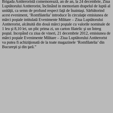
Brigada Antiteroristă comemorează, an de an, la 24 decembrie, Ziua
Luptătorului Antiterorist, înclinând in memoriam drapelul de luptă al
unităţii, ca semn de profund respect faţă de înaintaşi. Sărbătorind
acest eveniment, ‘Romfilatelia’ introduce în circulaţie emisiunea de
mărci poştale intitulată Evenimente Militare – Ziua Luptătorului
Antiterorist, alcătuită din două mărci poştale cu valorile nominale de
1 leu şi 8,10 lei, un plic prima zi, un carton filatelic şi un întreg
poştal. Incepând cu ziua de vineri, 21 decembrie 2012, emisiunea de
mărci poştale Evenimente Militare – Ziua Luptătorului Antiterorist
va putea fi achiziţionată de la toate magazinele ‘Romfilatelia’ din
Bucureşti şi din ţară.”