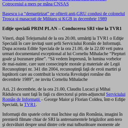
Cotroceniul a mers pe mâna CNSAS
Basescu i-a “demartirizat” pe ofiterii anti-GRU condusi de colonelul
Trosca si masacrati de Militaru si KGB in decembrie 1989
Ediţie specială PRIM PLAN – Conducerea SRI vine la TVR1
Vineri, după Telejurnalul de la ora 20.00, urmăriţi la TVR1 o Ediţie
Specială în care invitaţi sunt şefii Serviciului Român de Informaţii.
Dupa aceasta Editie Speciala de la ora 21.00, de la 22.00 veti putea
urmari documentarul exceptional al lui Corneliu Mihalache “Piepturi
goale şi buzunare pline”. “Să vedem împreună, în lumina vorbelor
de mai-nainte, care sunt consecinţele morale şi materiale ale Legii
Recunoştinţei nr. 341 din 2004, recunoştinţă faţă de eroii martiri şi
luptătorii care au contribuit la victoria Revoluţiei române din
decembrie 1989”, ne invita Corneliu Mihalache
Azi, 21 decembrie, de la ora 21.00, Claudiu Lucaci şi Mihai
Rădulescu sunt faţă în faţă cu directorul şi prim-adjunctul
Serviciului
Român de Informaţii
– George Maior şi Florian Coldea, într-o Ediţie
Specială, la
TVR1
.
Informaţii din spatele celor mai închise uşi din România, imagini în
premieră filmate chiar de SRI la antrenamentele brigăzilor anti-tero
şi dezvăluiri despre unul dintre cele mai tulburătoare momente ale