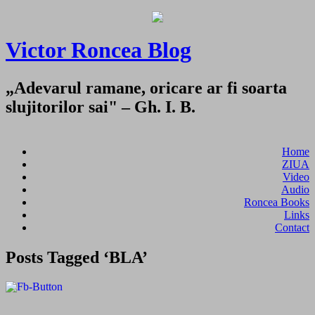
Victor Roncea Blog
„Adevarul ramane, oricare ar fi soarta
slujitorilor sai" – Gh. I. B.
Home
ZIUA
Video
Audio
Roncea Books
Links
Contact
Posts Tagged ‘BLA’