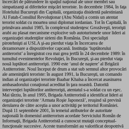
încercări de pătrundere în spaţiul naţional ale unor membri sau
simpatizanţi ai diferitelor mişcări teroriste. In decembrie 1984, în faţa
Hotelului Bucureşti din Capitală, organizaţia disidentă palestiniană
Al Fatah-Consiliul Revoluţionar (Abu Nidal) a comis un atentat
terorist soldat cu moartea unui diplomat iordanian. Tot în Capitală, în
primăvara anului 1985, în complexul studenţesc Grozăveşti, terorişti
arabi au plasat mecanisme explozive sub autoturismele unor lideri ai
organizaţiei studenţilor sirieni din România. Doi specialişti
pirotehnişti ai USLA şi-au pierdut viaţa în încercarea de
dezamorsare a dispozitivelor capcană. Instituţia ‘luptătorului
antiterorist’ a înregistrat cea mai grea jertfă în 24 decembrie 1989: în
tumultul evenimentelor Revoluţiei, în Bucureşti, şi-au pierdut viaţa
nouă luptători antiterorişti. 1990 este ‘anul de naştere’ al Brigăzii
Antiteroriste. Noul început de drum a stat sub semnul altor provocări
ale ameninţării teroriste: în august 1991, la Bucureşti, un comando
indian al organizaţiei teroriste Baabar Khalsa a încercat asasinarea
ambasadorului conaţional acreditat în ţara noastră. Datorită
intervenţiei luptătorilor antiterorişti, atentatul s-a soldat cu un eşec.
Mai târziu, în anul 1995, Brigada Antiteroristă a identificat lideri ai
organizaţiei teroriste ‘Armata Roşie Japoneză’, reuşind să prevină
derularea de către aceştia a unor activităţi pe teritoriul României.
După 11 septembrie 2001, în temeiul atributelor de autoritate
naţională în domeniul antiterorism acordate Serviciului Român de
Informaţii, Brigada Antiteroristă a cunoscut mutaţii conceptual-
funcţionale succesive. Aceste transformări au valorificat deopotrivă