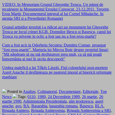
VIDEO: In Memoriam Grupul Gheorghe Trosca. Un minut de
reculegere la Monumentul Eroului Cunoscut. 23.12.2011. Terorist,
Erou Martir. Documentarul integral al lui Cornel Mihalache. In
atentia SRI si a Presedintiei Romaniei
Grupul artistilor teroristi i-a ridicat azi un monument lui Gheorghe
Trosca pe locul crimei KGB. Domnilor Iliescu si Basescu, capul lui
Trosca va priveste in ochi: a fost sau nu a fost erou-martir?
Cum a fost ucis la Odorheiu Secuiesc Dumitru Coman, proaspat
“fost erou-martir”. Marturia lui Mircea Buie despre propriul linsaj:
“Mă gândeam să nu mă desfigureze prea mult, ca să mă poată
înmormânta ai mei în sicriu descoperit”
Umbra malefică a lui Tőkés László. Fiul colonelului post-mortem
Aurel Agache il desfiinteaza pe pastorul imoral al bisericii reformate
maghiare
Posted in
Analize
,
Colimatorul
,
Documentare
,
Editoriale
,
Top
News
Tags:
0110
,
1989
,
24 Decembrie 1989
,
26 martie
,
26
martie 1990
,
Administratia Prezidentiala
,
alin teodorescu
,
aurel
agache
,
avo
,
BA
,
Basarabia
,
basarabia romana
,
Basescu
,
BLA
,
Brigada Antitero
,
Brigada Antiterorista
,
Brigada Antiterorista a SRI
,