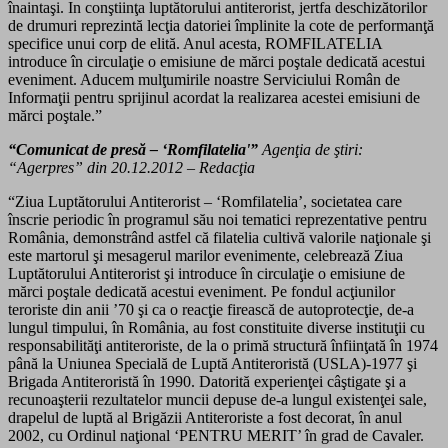
înaintaşi. In conştiinţa luptătorului antiterorist, jertfa deschizătorilor
de drumuri reprezintă lecţia datoriei împlinite la cote de performanţă
specifice unui corp de elită. Anul acesta, ROMFILATELIA
introduce în circulaţie o emisiune de mărci poştale dedicată acestui
eveniment. Aducem mulţumirile noastre Serviciului Român de
Informaţii pentru sprijinul acordat la realizarea acestei emisiuni de
mărci poştale.”
“Comunicat de presă – ‘Romfilatelia'”
Agenţia de ştiri:
“Agerpres” din 20.12.2012 – Redacţia
“Ziua Luptătorului Antiterorist – ‘Romfilatelia’, societatea care
înscrie periodic în programul său noi tematici reprezentative pentru
România, demonstrând astfel că filatelia cultivă valorile naţionale şi
este martorul şi mesagerul marilor evenimente, celebrează Ziua
Luptătorului Antiterorist şi introduce în circulaţie o emisiune de
mărci poştale dedicată acestui eveniment. Pe fondul acţiunilor
teroriste din anii ’70 şi ca o reacţie firească de autoprotecţie, de-a
lungul timpului, în România, au fost constituite diverse instituţii cu
responsabilităţi antiteroriste, de la o primă structură înfiinţată în 1974
până la Uniunea Specială de Luptă Antiteroristă (USLA)-1977 şi
Brigada Antiteroristă în 1990. Datorită experienţei câştigate şi a
recunoaşterii rezultatelor muncii depuse de-a lungul existenţei sale,
drapelul de luptă al Brigăzii Antiteroriste a fost decorat, în anul
2002, cu Ordinul naţional ‘PENTRU MERIT’ în grad de Cavaler.