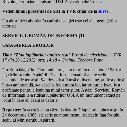
Revoluţiei române – episodul USLA şi colonelul Trosca.
Vedeti filmul prezentat de SRI la TVR chiar de la
sursa
.
Un alt subiect abordat în cadrul discuţiei este cel al ameninţărilor
teroriste.
SERVICIUL ROMÂN DE INFORMAŢII
OMAGIEREA EROILOR
Titlu: “Ziua luptătorilor antiterorişti”
Postul de televiziune: “TVR
1” din 20.12.2012, ora: 14:18 – Crainic: Teodora Popa
“In România, 7 luptători antiterorişti au murit în decembrie 1989, în
faţa Ministerului Apărării. Ei au fost chemaţi să apere sediul
instituţiei de terorişti. S-a dovedit a fi însă o diversiune, au fost prinşi
într-o ambuscadă, s-a deschis foc asupra lor, iar trupurile le-au fost
profanate pentru a legitima mitul teroriştilor. Astăzi, Serviciul Român
de Informaţii le-a ridicat luptătorilor USLA un monument exact pe
locul în care au căzut la datorie.
Reporter:
In acest loc, au căzut la datorie 7 luptători antiterorişti, în
24 decembrie 1989, stă scris pe monumentul ridicat în faţa fostului
sediu al Ministerului Apărării.