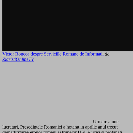
Victor Roncea despre Serviciile Romane de Informatii
de
ZiaristiOnlineTV
Urmare a unei
lucraturi, Presedintele Romaniei a hotarat in aprilie anul trecut
demartirizarea eroilor romani ai trupelor USLA ucisi si profanati