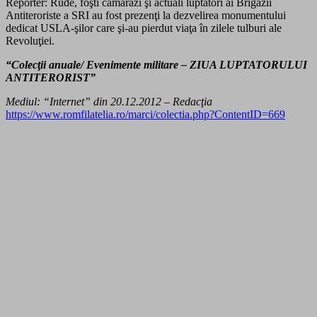
Reporter: Rude, foşti camarazi şi actuali luptători ai Brigăzii
Antiteroriste a SRI au fost prezenţi la dezvelirea monumentului
dedicat USLA-şilor care şi-au pierdut viaţa în zilele tulburi ale
Revoluţiei.
“Colecţii anuale/ Evenimente militare – ZIUA LUPTATORULUI
ANTITERORIST”
Mediul: “Internet” din 20.12.2012 – Redacţia
https://www.romfilatelia.ro/marci/colectia.php?ContentID=669