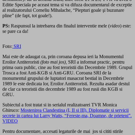
Editie Speciala pe aceast tema si va difuza documentarul de exceptie
al realizatorului Corneliu Mihalache, “Piepturi goale şi buzunare
pline” (de fapt, tot goale!).
PS:
Raspunsul la intrebarea din finalul interventie mele (
video
) este:
se pare ca da!
Foto:
SRI
Mai este de adaugat ca, prin coroana depusa ieri la Monumentul
Eroilor Antiteroristi
(foto mai jos),
SRI a informat practic, pentru
prima oara public, cine au fost teroristii din Decembrie 1989. Grupul
Trosca a fost Anti-KGB si Anti-GRU. Coroana SRI de la
monumentul grupului de luptatori masacrat bestial in Decembrie
1989 le este dedicata lor, Eroilor Antiteroristi. Rezulta asadar destul
de clar ca teroristii din decembrie 1989 au fost rusii din KGB si
GRU.
Subiectul a fost tratat si in serialul realizatoarei TVR Monica
Ghiruco:
Mostenirea Clandestina (I, II si III). Diplomatie si servicii
secrete in cartea lui Larry Watts, “Fereste-ma, Doamne, de prieteni”.
VIDEO
Pentru documentare, accesati legaturile de mai jos si cititi stirile