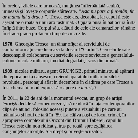
În orele şi zilele care urmează, mulţimea înfierbântată scuipă,
urinează şi loveşte corpurile sfârtecate.
“Ăsta nu pare-a fi român, fir-
ar mama lui a dracu’”.
Trosca este ars, decapitat, iar capul îi este
aşezat pe o roată a unui aro răsturnat. O ţigară pusă în batjocură îi stă
înfiptă între buze. Corpul său, alături de cele ale camarazilor, rămâne
în stradă pradă profanării timp de cinci zile.
1978.
Gheorghe Trosca, un tânar ofiţer al serviciului de
contrainformaţii care lucrează la dosarul “Corbii”. Cercetările sale
desconspiră colaborarea cu serviciile secrete sovietice a generalului-
colonel nicolae militaru, imediat degradat şi scos din armată.
1989.
nicolae militaru, agent GRU/KGB, primul ministru al apărarii
din epoca post-ceauşescu, creierul aparatului militar in zilele
revolutiei, personajul aflat în decembrie în clădirea pe care Trosca a
fost chemat în mod expres să o apere de
terorişti.
În 2011, la 22 de ani de la momentul evocat, un grup de artişti
terorişti
decide să comemoreze şi să readucă în faţa contemporanilor
clipa de atunci, folosind aceeaşi putere a vizualului pe care au
mânuit-o şi hoţii de ţară în ’89. La câţiva paşi de locul crimei, în
apropierea complexului Orizont din Drumul Taberei, capul lui
Trosca este din nou ridicat şi tras pe roată, spre zgâlţâirea
conştiinţelor amorţite. Stă drept şi priveşte acuzator.