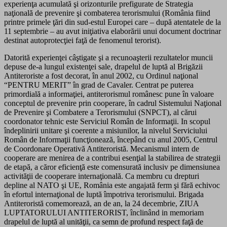
experienţa acumulată şi orizonturile prefigurate de Strategia
naţională de prevenire şi combaterea terorismului (România fiind
printre primele ţări din sud-estul Europei care – după atentatele de la
11 septembrie – au avut iniţiativa elaborării unui document doctrinar
destinat autoprotecţiei faţă de fenomenul terorist).
Datorită experienţei câştigate şi a recunoaşterii rezultatelor muncii
depuse de-a lungul existenţei sale, drapelul de luptă al Brigăzii
Antiteroriste a fost decorat, în anul 2002, cu Ordinul naţional
“PENTRU MERIT” în grad de Cavaler. Centrat pe puterea
primordială a informaţiei, antiterorismul românesc pune în valoare
conceptul de prevenire prin cooperare, în cadrul Sistemului Naţional
de Prevenire şi Combatere a Terorismului (SNPCT), al cărui
coordonator tehnic este Serviciul Român de Informaţii. In scopul
îndeplinirii unitare şi coerente a misiunilor, la nivelul Serviciului
Român de Informaţii funcţionează, începând cu anul 2005, Centrul
de Coordonare Operativă Antiteroristă. Mecanismul intern de
cooperare are menirea de a contribui esenţial la stabilirea de strategii
de etapă, a căror eficienţă este comensurată inclusiv pe dimensiunea
activităţii de cooperare internaţională. Ca membru cu drepturi
depline al NATO şi UE, România este angajată ferm şi fără echivoc
în efortul internaţional de luptă împotriva terorismului. Brigada
Antiteroristă comemorează, an de an, la 24 decembrie, ZIUA
LUPTATORULUI ANTITERORIST, înclinând in memoriam
drapelul de luptă al unităţii, ca semn de profund respect faţă de