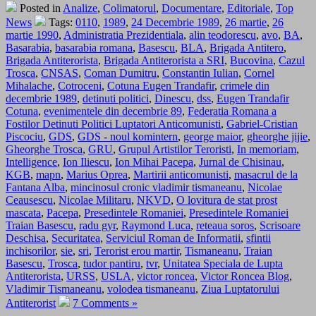
Posted in
Analize
,
Colimatorul
,
Documentare
,
Editoriale
,
Top
News
Tags:
0110
,
1989
,
24 Decembrie 1989
,
26 martie
,
26
martie 1990
,
Administratia Prezidentiala
,
alin teodorescu
,
avo
,
BA
,
Basarabia
,
basarabia romana
,
Basescu
,
BLA
,
Brigada Antitero
,
Brigada Antiterorista
,
Brigada Antiterorista a SRI
,
Bucovina
,
Cazul
Trosca
,
CNSAS
,
Coman Dumitru
,
Constantin Iulian
,
Cornel
Mihalache
,
Cotroceni
,
Cotuna Eugen Trandafir
,
crimele din
decembrie 1989
,
detinuti politici
,
Dinescu
,
dss
,
Eugen Trandafir
Cotuna
,
evenimentele din decembrie 89
,
Federatia Romana a
Fostilor Detinuti Politici Luptatori Anticomunisti
,
Gabriel-Cristian
Piscociu
,
GDS
,
GDS - noul komintern
,
george maior
,
gheorghe jijie
,
Gheorghe Trosca
,
GRU
,
Grupul Artistilor Teroristi
,
In memoriam
,
Intelligence
,
Ion Iliescu
,
Ion Mihai Pacepa
,
Jurnal de Chisinau
,
KGB
,
mapn
,
Marius Oprea
,
Martirii anticomunisti
,
masacrul de la
Fantana Alba
,
mincinosul cronic vladimir tismaneanu
,
Nicolae
Ceausescu
,
Nicolae Militaru
,
NKVD
,
O lovitura de stat prost
mascata
,
Pacepa
,
Presedintele Romaniei
,
Presedintele Romaniei
Traian Basescu
,
radu gyr
,
Raymond Luca
,
reteaua soros
,
Scrisoare
Deschisa
,
Securitatea
,
Serviciul Roman de Informatii
,
sfintii
inchisorilor
,
sie
,
sri
,
Terorist erou martir
,
Tismaneanu
,
Traian
Basescu
,
Trosca
,
tudor pantiru
,
tvr
,
Unitatea Speciala de Lupta
Antiterorista
,
URSS
,
USLA
,
victor roncea
,
Victor Roncea Blog
,
Vladimir Tismaneanu
,
volodea tismaneanu
,
Ziua Luptatorului
Antiterorist
7 Comments »