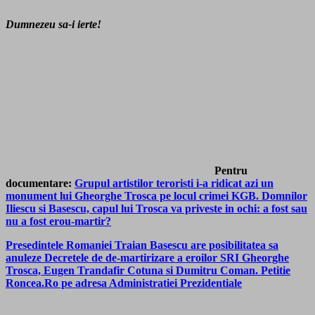
Dumnezeu sa-i ierte!
Pentru
documentare:
Grupul artistilor teroristi i-a ridicat azi un
monument lui Gheorghe Trosca pe locul crimei KGB. Domnilor
Iliescu si Basescu, capul lui Trosca va priveste in ochi: a fost sau
nu a fost erou-martir?
Presedintele Romaniei Traian Basescu are posibilitatea sa
anuleze Decretele de de-martirizare a eroilor SRI Gheorghe
Trosca, Eugen Trandafir Cotuna si Dumitru Coman. Petitie
Roncea.Ro pe adresa Administratiei Prezidentiale