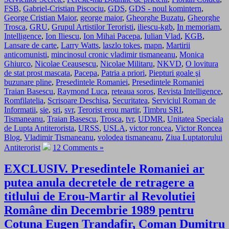
FSB
,
Gabriel-Cristian Piscociu
,
GDS
,
GDS - noul komintern
,
George Cristian Maior
,
george maior
,
Gheorghe Buzatu
,
Gheorghe
Trosca
,
GRU
,
Grupul Artistilor Teroristi
,
iliescu-kgb
,
In memoriam
,
Intelligence
,
Ion Iliescu
,
Ion Mihai Pacepa
,
Iulian Vlad
,
KGB
,
Lansare de carte
,
Larry Watts
,
laszlo tokes
,
mapn
,
Martirii
anticomunisti
,
mincinosul cronic vladimir tismaneanu
,
Monica
Ghiurco
,
Nicolae Ceausescu
,
Nicolae Militaru
,
NKVD
,
O lovitura
de stat prost mascata
,
Pacepa
,
Patria a priori
,
Piepturi goale şi
buzunare pline
,
Presedintele Romaniei
,
Presedintele Romaniei
Traian Basescu
,
Raymond Luca
,
reteaua soros
,
Revista Intelligence
,
Romfilatelia
,
Scrisoare Deschisa
,
Securitatea
,
Serviciul Roman de
Informatii
,
sie
,
sri
,
svr
,
Terorist erou martir
,
Timbru SRI
,
Tismaneanu
,
Traian Basescu
,
Trosca
,
tvr
,
UDMR
,
Unitatea Speciala
de Lupta Antiterorista
,
URSS
,
USLA
,
victor roncea
,
Victor Roncea
Blog
,
Vladimir Tismaneanu
,
volodea tismaneanu
,
Ziua Luptatorului
Antiterorist
12 Comments »
EXCLUSIV. Presedintele Romaniei ar
putea anula decretele de retragere a
titlului de Erou-Martir al Revolutiei
Române din Decembrie 1989 pentru
Cotuna Eugen Trandafir, Coman Dumitru