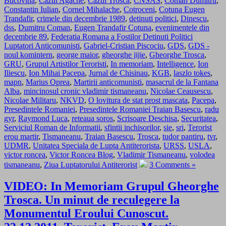
Bucovina
,
Cazul Agache
,
Cazul Trosca
,
CNSAS
,
Coman Dumitru
,
Constantin Iulian
,
Cornel Mihalache
,
Cotroceni
,
Cotuna Eugen
Trandafir
,
crimele din decembrie 1989
,
detinuti politici
,
Dinescu
,
dss
,
Dumitru Coman
,
Eugen Trandafir Cotuna
,
evenimentele din
decembrie 89
,
Federatia Romana a Fostilor Detinuti Politici
Luptatori Anticomunisti
,
Gabriel-Cristian Piscociu
,
GDS
,
GDS -
noul komintern
,
george maior
,
gheorghe jijie
,
Gheorghe Trosca
,
GRU
,
Grupul Artistilor Teroristi
,
In memoriam
,
Intelligence
,
Ion
Iliescu
,
Ion Mihai Pacepa
,
Jurnal de Chisinau
,
KGB
,
laszlo tokes
,
mapn
,
Marius Oprea
,
Martirii anticomunisti
,
masacrul de la Fantana
Alba
,
mincinosul cronic vladimir tismaneanu
,
Nicolae Ceausescu
,
Nicolae Militaru
,
NKVD
,
O lovitura de stat prost mascata
,
Pacepa
,
Presedintele Romaniei
,
Presedintele Romaniei Traian Basescu
,
radu
gyr
,
Raymond Luca
,
reteaua soros
,
Scrisoare Deschisa
,
Securitatea
,
Serviciul Roman de Informatii
,
sfintii inchisorilor
,
sie
,
sri
,
Terorist
erou martir
,
Tismaneanu
,
Traian Basescu
,
Trosca
,
tudor pantiru
,
tvr
,
UDMR
,
Unitatea Speciala de Lupta Antiterorista
,
URSS
,
USLA
,
victor roncea
,
Victor Roncea Blog
,
Vladimir Tismaneanu
,
volodea
tismaneanu
,
Ziua Luptatorului Antiterorist
3 Comments »
VIDEO: In Memoriam Grupul Gheorghe
Trosca. Un minut de reculegere la
Monumentul Eroului Cunoscut.