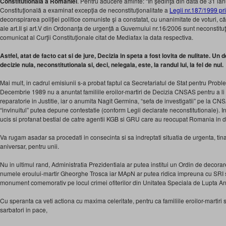
Constitutionala a Romaniei
. Pentru aducere aminte: “În şedinţa din data de 31 ia
Constituţională a examinat excepţia de neconstituţionalitate a
Legii nr.187/1999 pri
deconspirarea poliţiei politice comuniste şi a constatat, cu unanimitate de voturi, că 
ale art.II şi art.V din Ordonanţa de urgenţă a Guvernului nr.16/2006 sunt neconstituţi
comunicat al Curţii Constituţionale citat de Mediafax la data respectiva.
Astfel, atat de facto cat si de jure, Decizia in speta a fost lovita de nulitate. Un 
decizie nula, neconstitutionala si, deci, nelegala, este, la randul lui, la fel de nul.
Mai mult, in cadrul emisiunii s-a probat faptul ca Secretariatul de Stat pentru Probl
Decembrie 1989 nu a anuntat familiile eroilor-martiri de Decizia CNSAS pentru a li 
reparatorie in Justitie, iar o anumita Nagit Germina, “sefa de investigatii” pe la C
“invinuitul” putea depune contestatie (conform Legii declarate neconstitutionale). In 
ucis si profanat bestial de catre agentii KGB si GRU care au reocupat Romania in
Va rugam asadar sa procedati in consecinta si sa indreptati situatia de urgenta, t
aniversar, pentru unii.
Nu in ultimul rand, Administratia Prezidentiala ar putea institui un Ordin de decorare
numele eroului-martir Gheorghe Trosca iar MApN ar putea ridica impreuna cu SRI 
monument comemorativ pe locul crimei ofiterilor din Unitatea Speciala de Lupta Ant
Cu speranta ca veti actiona cu maxima celeritate, pentru ca familiile eroilor-martiri 
sarbatori in pace,