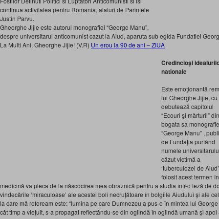
Fostilor Detinuti Politici si Luptatori Anticomunisti si isi
continua activitatea pentru Romania, alaturi de Parintele
Justin Parvu.
Gheorghe Jijie este autorul monografiei “George Manu”,
despre universitarul anticomunist cazut la Aiud, aparuta sub egida Fundatiei Geo
La Multi Ani, Gheorghe Jijie! (V.R)
Un erou la 90 de ani – ZIUA
Credincioşi idealuril
nationale
Este emoţionantă re
lui Gheorghe Jijie, cu
debutează capitolul
“Ecouri şi mărturii” di
bogata sa monografi
“George Manu” , publ
de Fundaţia purtând
numele universitarulu
căzut victimă a
‘tuberculozei de Aiud
folosit acest termen î
medicină va pleca de la născocirea mea obraznică pentru a studia într-o teză de doc
vindecările ‘miraculoase’ ale acestei boli necruţătoare în bolgiile Aiudului şi ale c
la care mă refeream este: “lumina pe care Dumnezeu a pus-o în mintea lui George Ma
cât timp a vieţuit, s-a propagat reflectându-se din oglindă în oglindă umană şi apoi