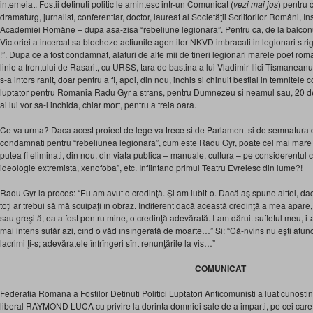
intemeiat. Fostii detinuti politic le amintesc intr-un Comunicat (
vezi mai jos
) pentru 
dramaturg, jurnalist, conferentiar, doctor, laureat al Societăţii Scriitorilor Români, Inst
Academiei Române – dupa asa-zisa “rebeliune legionara”. Pentru ca, de la balconu
Victoriei a incercat sa blocheze actiunile agentilor NKVD imbracati in legionari striga
!”. Dupa ce a fost condamnat, alaturi de alte mii de tineri legionari marele poet rom
linie a frontului de Rasarit, cu URSS, tara de bastina a lui Vladimir Ilici Tismane
s-a intors ranit, doar pentru a fi, apoi, din nou, inchis si chinuit bestial in temnitele
luptator pentru Romania Radu Gyr a strans, pentru Dumnezeu si neamul sau, 20 d
ai lui vor sa-l inchida, chiar mort, pentru a treia oara.
Ce va urma? Daca acest proiect de lege va trece si de Parlament si de semnatura de
condamnati pentru “rebeliunea legionara”, cum este Radu Gyr, poate cel mai mare p
putea fi eliminati, din nou, din viata publica – manuale, cultura – pe considerentul c
ideologie extremista, xenofoba”, etc. Infiintand primul Teatru Evreiesc din lume?!
Radu Gyr la proces: “Eu am avut o credinţă. Şi am iubit-o. Dacă aş spune altfel, 
toţi ar trebui să mă scuipaţi în obraz. Indiferent dacă această credinţă a mea apare
sau greşită, ea a fost pentru mine, o credinţă adevărată. I-am dăruit sufletul meu, i
mai intens sufăr azi, cînd o văd însîngerată de moarte…” Si: “Că-nvins nu eşti atunci
lacrimi ţi-s; adevăratele înfrîngeri sînt renunţările la vis…”
COMUNICAT
Federatia Romana a Fostilor Detinuti Politici Luptatori Anticomunisti a luat cunostin
liberal RAYMOND LUCA cu privire la dorinta domniei sale de a imparti, pe cei care au