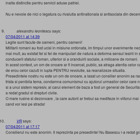
inalta distinctie pentru servicii aduse patriei.
Nu e nevoie de nici o legatura cu rivalutia antinationala si antisociala din dece
alexandru leontescu
says:
07/04/2011 at 14:39
Legile sunt facute de oameni, pentru oameni!
Militarii romani au fost ucisi in misiune ordonata, im timpul unor evenimente nec
mai mult, au existat fel si fel de manipulari de natura a deforma sensul iesirii in
conducerii statului roman, ulterior si a oranduirii sociale, a milioane de romani.
In acest context, un om de onoare ar fi incercat, public, sa atraga atentia celor ca
de erou celor cazuti in lupta PENTRU revolutie, sa reanalizeze situatia.
Presedintele nostru nu este un om de onoare, a lasat un consilier anonim sa ra
trista si penibila tema, condamna comunismul cu ajutorul urmasilor celor care ni
si a unui sistem represiv, al carui element de baza a fost un general de Securita
a redat gradul si drepturi civile.
O mare rusine si dezonoare , la care autorii ar trebui sa mediteze in viitorul mai
cand vor iesi pe strada!
VR
says:
07/04/2011 at 17:17
Consilierul nu este anonim. Il reprezinta pe presedinte! Nu Basescu i-a redat gra