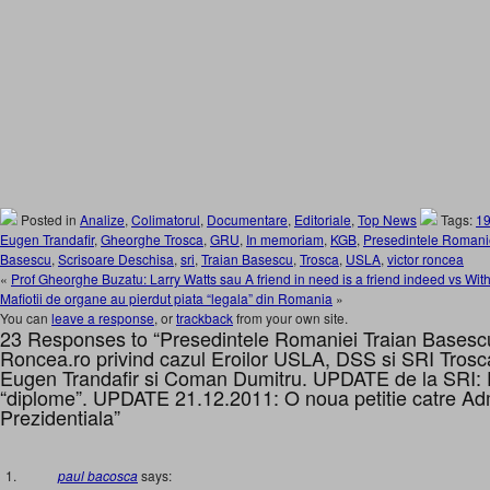
Posted in
Analize
,
Colimatorul
,
Documentare
,
Editoriale
,
Top News
Tags:
1
Eugen Trandafir
,
Gheorghe Trosca
,
GRU
,
In memoriam
,
KGB
,
Presedintele Romani
Basescu
,
Scrisoare Deschisa
,
sri
,
Traian Basescu
,
Trosca
,
USLA
,
victor roncea
«
Prof Gheorghe Buzatu: Larry Watts sau A friend in need is a friend indeed vs With 
Mafiotii de organe au pierdut piata “legala” din Romania
»
You can
leave a response
, or
trackback
from your own site.
23 Responses to “Presedintele Romaniei Traian Basescu 
Roncea.ro privind cazul Eroilor USLA, DSS si SRI Tros
Eugen Trandafir si Coman Dumitru. UPDATE de la SRI: E
“diplome”. UPDATE 21.12.2011: O noua petitie catre Adm
Prezidentiala”
paul bacosca
says: