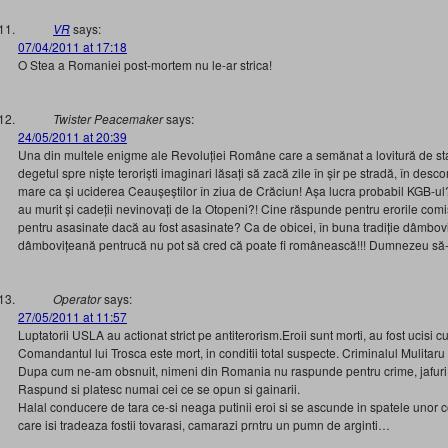
VR
says:
07/04/2011 at 17:18
O Stea a Romaniei post-mortem nu le-ar strica!
Twister Peacemaker
says:
24/05/2011 at 20:39
Una din multele enigme ale Revoluției Române care a semănat a lovitură de stat
degetul spre niște teroriști imaginari lăsați să zacă zile în șir pe stradă, în desc
mare ca și uciderea Ceaușeștilor în ziua de Crăciun! Așa lucra probabil KGB-ul
au murit și cadeții nevinovați de la Otopeni?! Cine răspunde pentru erorile comis
pentru asasinate dacă au fost asasinate? Ca de obicei, în buna tradiție dâmbo
dâmbovițeană pentrucă nu pot să cred că poate fi românească!!! Dumnezeu să-i ie
Operator
says:
27/05/2011 at 11:57
Luptatorii USLA au actionat strict pe antiterorism.Eroii sunt morti, au fost ucisi cu 
Comandantul lui Trosca este mort, in conditii total suspecte. Criminalul Mulitaru
Dupa cum ne-am obsnuit, nimeni din Romania nu raspunde pentru crime, jafuri, 
Raspund si platesc numai cei ce se opun si gainarii.
Halal conducere de tara ce-si neaga putinii eroi si se ascunde in spatele unor con
care isi tradeaza fostii tovarasi, camarazi prntru un pumn de arginti…