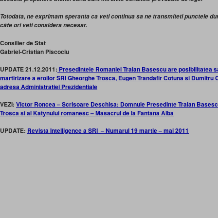
Totodata, ne exprimam speranta ca veti continua sa ne transmiteti punctele d
cāte ori veti considera necesar.
Consilier de Stat
Gabriel-Cristian Piscociu
UPDATE 21.12.2011:
Presedintele Romaniei Traian Basescu are posibilitatea s
martirizare a eroilor SRI Gheorghe Trosca, Eugen Trandafir Cotuna si Dumitru
adresa Administratiei Prezidentiale
VEZI:
Victor Roncea – Scrisoare Deschisa: Domnule Presedinte Traian Basescu,
Trosca si al Katynului romanesc – Masacrul de la Fantana Alba
UPDATE:
Revista Intelligence a SRI – Numarul 19 martie – mai 2011