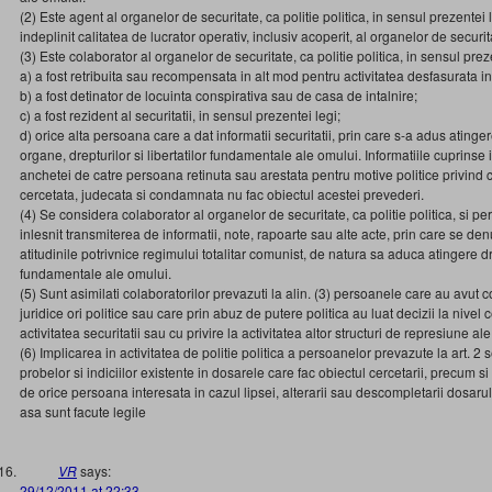
(2) Este agent al organelor de securitate, ca politie politica, in sensul prezentei
indeplinit calitatea de lucrator operativ, inclusiv acoperit, al organelor de secu
(3) Este colaborator al organelor de securitate, ca politie politica, in sensul pre
a) a fost retribuita sau recompensata in alt mod pentru activitatea desfasurata in
b) a fost detinator de locuinta conspirativa sau de casa de intalnire;
c) a fost rezident al securitatii, in sensul prezentei legi;
d) orice alta persoana care a dat informatii securitatii, prin care s-a adus atinger
organe, drepturilor si libertatilor fundamentale ale omului. Informatiile cuprinse i
anchetei de catre persoana retinuta sau arestata pentru motive politice privind 
cercetata, judecata si condamnata nu fac obiectul acestei prevederi.
(4) Se considera colaborator al organelor de securitate, ca politie politica, si 
inlesnit transmiterea de informatii, note, rapoarte sau alte acte, prin care se de
atitudinile potrivnice regimului totalitar comunist, de natura sa aduca atingere drep
fundamentale ale omului.
(5) Sunt asimilati colaboratorilor prevazuti la alin. (3) persoanele care au avut
juridice ori politice sau care prin abuz de putere politica au luat decizii la nivel c
activitatea securitatii sau cu privire la activitatea altor structuri de represiune al
(6) Implicarea in activitatea de politie politica a persoanelor prevazute la art. 2 
probelor si indiciilor existente in dosarele care fac obiectul cercetarii, precum si
de orice persoana interesata in cazul lipsei, alterarii sau descompletarii dosarul
asa sunt facute legile
VR
says:
29/12/2011 at 22:33