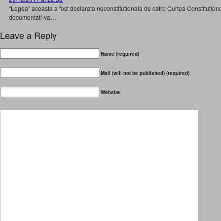
“Legea” aceasta a fost declarata neconstitutionala de catre Curtea Constitutio
documentati-va…
Leave a Reply
Name (required)
Mail (will not be published) (required)
Website