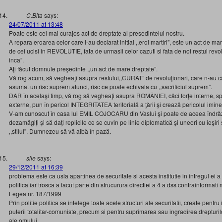
C.Bita
says:
24/07/2011 at 13:48
Poate este cel mai curajos act de dreptate al presedintelui nostru.
A repara eroarea celor care i-au declarat initial ,,eroi martiri”, este un act de ma
de cei ucisi in REVOLUTIE, fata de urmasii celor cazuti si fata de noi restul revol
inca”.
Aţi făcut domnule preşedinte ,,un act de mare dreptate”.
Vă rog acum, să vegheaţi asupra restului,,CURAT” de revoluţionari, care n-au 
asumat un risc suprem atunci, risc ce poate echivala cu ,,sacrificiul suprem”.
DAR în acelaşi timp, vă rog să vegheaţi asupra ROMÂNIEI, căci forţe interne, spri
externe, pun în pericol INTEGRITATEA teritorială a ţării şi crează pericolul iminen
V-am cunoscut în casa lui EMIL COJOCARU din Vaslui şi poate de aceea îndrăz
dezamăgiţi şi să daţi replicile ce se cuvin pe linie diplomatică şi uneori cu ieşiri
,,stilul”. Dumnezeu să vă aibă în pază.
sile
says:
29/12/2011 at 16:39
problema este ca usla apartinea de securitate si acesta institutie in intregul ei 
politica iar trosca a facut parte din strucurura directiei a 4 a dss contrainformati m
Legea nr. 187/1999
Prin politie politica se intelege toate acele structuri ale securitatii, create pent
puterii totalitar-comuniste, precum si pentru suprimarea sau ingradirea drepturilo
ale omului.