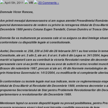
April 5th, 2011
VR
23 Comments »
Domnule Victor Roncea,
Am primit mesajul dumneavoastra si am supus atentiei Presedintelui Romānie
punctul dumneavoastra de vedere cu privire la retragerea titlului de Erou-Marti
Decembrie 1989 pentru Cotuna Eugen Trandafir, Coman Dumitru si Trosca Ghe
Domnia Sa va multumeste pe aceasta cale si va asigura ca desi īntelege situati
conformitate cu dispozitiile legale si constitutionale.
Astfel, Decretele nr. 238, 239 si 240 din 28 februarie 2011 au fost emise īn teme
Constitutie, ale art. 3 alin 2, ale art. 8 si art. 9 alin 6 din Legea nr. 341/2004, leg
martiri si luptatorii care au contribuit la victoria Revolutiei romāne din decemb
persoanele care si-au jertfit viata sau au avut de suferit īn urma revoltei munci
Brasov din noiembrie 1987, precum si ale art. 49 din Normele metodologice de a
prin Hotarārea Guvernului nr. 1412/2004, cu modificarile si completarile ulterio
Īn conformitate cu textele legale mai sus indicate, texte ce reglementeaza etap
titlului de Erou-Martir al Revolutiei din Decembrie 1989, emiterea decretelor s-
propunerea Secretariatului de Stat pentru Problemele Revolutionarilor din Dec
parlamentare a revolutionarilor din Decembrie 1989.
Mentionam faptul ca aceste dispozitii legale nu prevad posibilitatea, pentru Pr
aceasta propunere atunci cānd sunt īntrunite conditiile prevazute de lege.