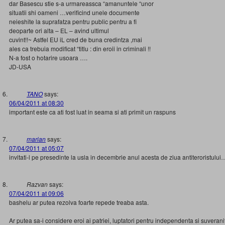
dar Basescu stie s-a urmareassca “amanuntele “unor
situatii shi oameni …verificind unele documente
neieshite la suprafatza pentru public pentru a fi
deoparte ori alta – EL – avind ultimul
cuvint!!~ Astfel EU iL cred de buna credintza ,mai
ales ca trebuia modificat “titlu : din eroii in criminali !!
N-a fost o hotarire usoara ….
JD-USA
TANO
says:
06/04/2011 at 08:30
important este ca ati fost luat in seama si ati primit un raspuns
marian
says:
07/04/2011 at 05:07
invitati-l pe presedinte la usla in decembrie anul acesta de ziua antiteroristului
Razvan
says:
07/04/2011 at 09:06
bashelu ar putea rezolva foarte repede treaba asta.
Ar putea sa-i considere eroi ai patriei, luptatori pentru independenta si suveran