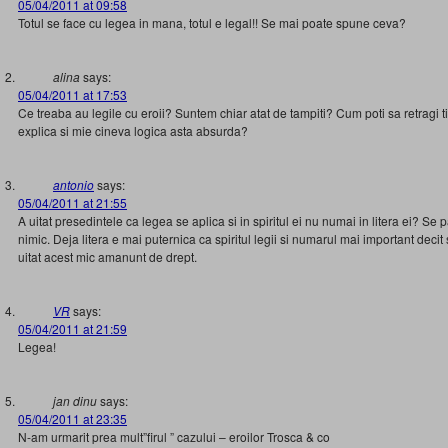
05/04/2011 at 09:58
Totul se face cu legea in mana, totul e legal!! Se mai poate spune ceva?
alina
says:
05/04/2011 at 17:53
Ce treaba au legile cu eroii? Suntem chiar atat de tampiti? Cum poti sa retragi t
explica si mie cineva logica asta absurda?
antonio
says:
05/04/2011 at 21:55
A uitat presedintele ca legea se aplica si in spiritul ei nu numai in litera ei? Se
nimic. Deja litera e mai puternica ca spiritul legii si numarul mai important decit
uitat acest mic amanunt de drept.
VR
says:
05/04/2011 at 21:59
Legea!
jan dinu
says:
05/04/2011 at 23:35
N-am urmarit prea mult”firul ” cazului – eroilor Trosca & co