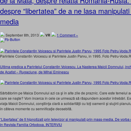
de la Maia, despre relatia Romania-Rusia.
despre “libertatea” de a ne lasa manipulati
media
September 8th, 2013
VR
1 Comment »
Parintele Constantin Voicescu si Parintele Justin Parvu, in 1995. Foto Petru-Voda.
Ultima predica a Parintelui Constantin Voicescu. La Nasterea Maicii Domnului, inch
de Acatist – Rugaciune, de Mihai Eminescu
Sărbătorim pe Maica Domnului azi ca şi în alte zile de praznic. Care este temeiul a
care se naşte? Vom încerca în cele ce urmează să răspundem acestor întrebări. Exi
viaţa Maicii Domnului, conştiinţa clară a solidarităţii cu toţi oamenii şi slujirii pla
în câteva momente cu semnificaţie deosebită.
“Libertatea” de fi hipnotizati prin televizor si manipulati prin mass-media. De vorba
in Revista Familia Ortodoxa. INTERVIU