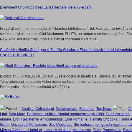
Eveniment Grid Modorcea: Lansarea celei de-a 77-a carti!
În cadrul evenimentului naţional “Noaptea bibliotecilor”, Ed. Axis Libri vă invită la l
scriitorului şi cineastului Grid Modorcea: PLUTA, un roman care face punţi între Bădăl
New York, actualul oraş unde s-a stabilit împreună cu familia.
Conferinta Virgiliu Gheorghe si Familia Ortodoxa: Efectele televiziunii si internetul
CARTE PDF / VIDEO
Biofizicianul VIRGILIU GHEORGHE, este doctor în bioetică al Universităţii Aristotel din
Televiziunea şi mijloacele video-audio ca factori în formarea etosului omului conte
Pornografia – Maladia secolului XXI (2011).
Posted in
Analize
,
Colimatorul
,
Documentare
,
Editoriale
,
Top News
Tags:
Am
Libri
,
Baia Mare
,
Dictionarul critic al filmului românesc după 1989
,
Dunărea sacră
,
umane
,
Eroii Rezistentei Anticomuniste
,
Eroii Romaniei
,
Familia Ortodoxa
,
Filmul 
Galati
,
Gazeta de Maramures
,
Grid Modorcea
,
ilie badescu
,
ion gavrila ogoranu
,
Ja
Mircea Ciobanu şi furtul ei
,
Lansare de carte
,
Maramures
,
Pluta
,
Pornografia
,
Rezis