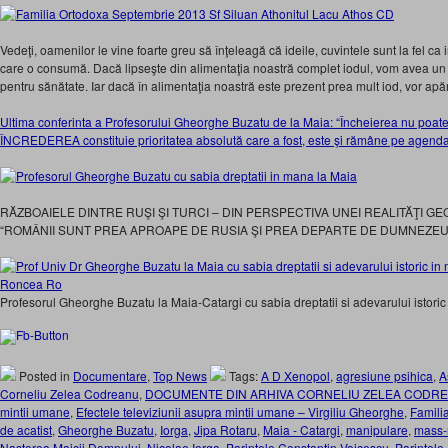
Vedeţi, oamenilor le vine foarte greu să înţeleagă că ideile, cuvintele sunt la fel c
care o consumă. Dacă lipseşte din alimentaţia noastră complet iodul, vom avea un d
pentru sănătate. Iar dacă în alimentaţia noastră este prezent prea mult iod, vor apăr
Ultima conferinta a Profesorului Gheorghe Buzatu de la Maia: “Încheierea nu poate 
ÎNCREDEREA constituie prioritatea absolută care a fost, este şi rămâne pe agenda
RĂZBOAIELE DINTRE RUŞI ŞI TURCI – DIN PERSPECTIVA UNEI REALITĂŢI GE
“ROMÂNII SUNT PREA APROAPE DE RUSIA ŞI PREA DEPARTE DE DUMNEZEU”
Profesorul Gheorghe Buzatu la Maia-Catargi cu sabia dreptatii si adevarului istoric
Posted in
Documentare
,
Top News
Tags:
A D Xenopol
,
agresiune psihica
,
A
Corneliu Zelea Codreanu
,
DOCUMENTE DIN ARHIVA CORNELIU ZELEA CODR
mintii umane
,
Efectele televiziunii asupra mintii umane – Virgiliu Gheorghe
,
Famili
de acatist
,
Gheorghe Buzatu
,
Iorga
,
Jipa Rotaru
,
Maia - Catargi
,
manipulare
,
mass-
Nasterea Maicii Domnului
,
Nicolae Iorga
,
Parintele Constantin Voicescu
,
Parintele