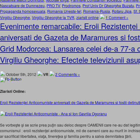
Nascatoare de Dumnezeu
,
PRO TV
,
Prodromos
,
Prof Univ Dr Gheorghe Buzatu
,
Pr
Propaganda homosexuala
,
Romania Uneste-te!
,
Romania-Rusia
,
Rotaru Jipa
,
Sf. 
Virgiliu Gheorghe
,
Virgiliu Gheorghe la TVR
,
ziaristi online
1 Comment »
Evenimente remarcabile: Eroii Rezistenţei
aniversati de Gazeta de Maramures si fostii 
Grid Modorcea: Lansarea celei de-a 77-a ca
Virgiliu Gheorghe: Efectele televiziunii as
October 5th, 2012
VR
2 Comments »
Ziaristi Online:
Eroii Rezistenţei Anticomuniste aniversati de Gazeta de Maramures si fostii detinuti 
Se vorbeşte şi se scrie prea puţin sau deloc despre OAMENII care ne-au dat legit
comunismul : eroii rezistenţei anticomuniste, mii de oameni care au murit în închiso
ar sacrificat libertatea, viaţa, tinereţea şi familia pentru a salva demnitatea ţării.