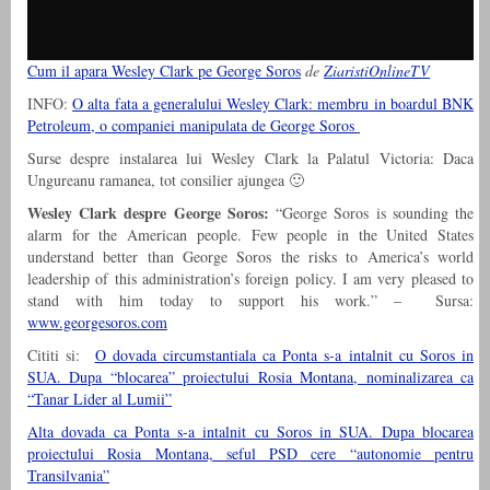
Cum il apara Wesley Clark pe George Soros
de
ZiaristiOnlineTV
INFO:
O alta fata a generalului Wesley Clark: membru in boardul BNK
Petroleum, o companiei manipulata de George Soros
Surse despre instalarea lui Wesley Clark la Palatul Victoria: Daca
Ungureanu ramanea, tot consilier ajungea 🙂
Wesley Clark despre George Soros:
“George Soros is sounding the
alarm for the American people. Few people in the United States
understand better than George Soros the risks to America’s world
leadership of this administration’s foreign policy. I am very pleased to
stand with him today to support his work.” – Sursa:
www.georgesoros.com
Cititi si:
O dovada circumstantiala ca Ponta s-a intalnit cu Soros in
SUA. Dupa “blocarea” proiectului Rosia Montana, nominalizarea ca
“Tanar Lider al Lumii”
Alta dovada ca Ponta s-a intalnit cu Soros in SUA. Dupa blocarea
proiectului Rosia Montana, seful PSD cere “autonomie pentru
Transilvania”