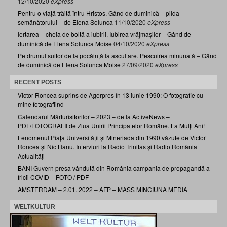
12/10/2020
eXpress
Pentru o viață trăită întru Hristos. Gând de duminică – pilda
semănătorului – de Elena Solunca
11/10/2020
eXpress
Iertarea – cheia de boltă a iubirii. Iubirea vrăjmașilor – Gând de
duminică de Elena Solunca Moise
04/10/2020
eXpress
Pe drumul suitor de la pocăință la ascultare. Pescuirea minunată – Gând
de duminică de Elena Solunca Moise
27/09/2020
eXpress
RECENT POSTS
Victor Roncea suprins de Agerpres în 13 iunie 1990: O fotografie cu
mine fotografiind
Calendarul Mărturisitorilor – 2023 – de la ActiveNews –
PDF/FOTOGRAFII de Ziua Unirii Principatelor Române. La Mulți Ani!
Fenomenul Piața Universității și Mineriada din 1990 văzute de Victor
Roncea și Nic Hanu. Interviuri la Radio Trinitas și Radio România
Actualități
BANI Guvern presa vândută din România campania de propagandă a
fricii COVID – FOTO / PDF
AMSTERDAM – 2.01. 2022 – AFP – MASS MINCIUNA MEDIA
WELTKULTUR