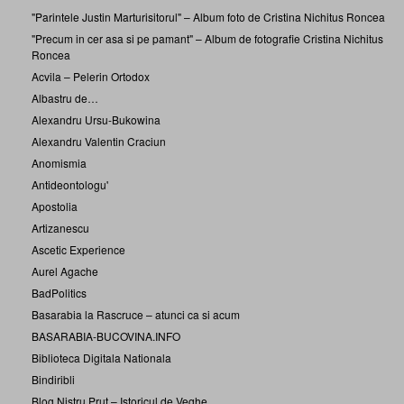
"Parintele Justin Marturisitorul" – Album foto de Cristina Nichitus Roncea
"Precum in cer asa si pe pamant" – Album de fotografie Cristina Nichitus
Roncea
Acvila – Pelerin Ortodox
Albastru de…
Alexandru Ursu-Bukowina
Alexandru Valentin Craciun
Anomismia
Antideontologu'
Apostolia
Artizanescu
Ascetic Experience
Aurel Agache
BadPolitics
Basarabia la Rascruce – atunci ca si acum
BASARABIA-BUCOVINA.INFO
Biblioteca Digitala Nationala
Bindiribli
Blog Nistru Prut – Istoricul de Veghe