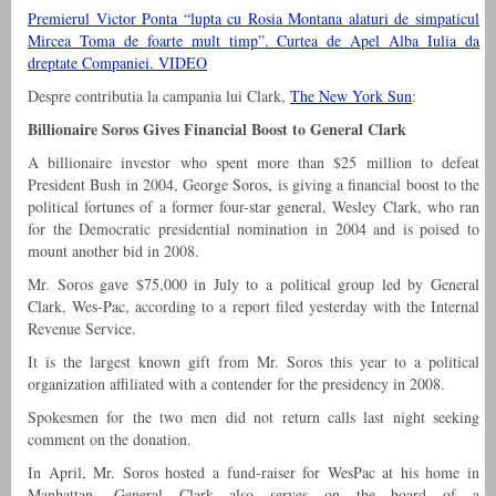
Premierul Victor Ponta “lupta cu Rosia Montana alaturi de simpaticul
Mircea Toma de foarte mult timp”. Curtea de Apel Alba Iulia da
dreptate Companiei. VIDEO
Despre contributia la campania lui Clark,
The New York Sun
:
Billionaire Soros Gives Financial Boost to General Clark
A billionaire investor who spent more than $25 million to defeat
President Bush in 2004, George Soros, is giving a financial boost to the
political fortunes of a former four-star general, Wesley Clark, who ran
for the Democratic presidential nomination in 2004 and is poised to
mount another bid in 2008.
Mr. Soros gave $75,000 in July to a political group led by General
Clark, Wes-Pac, according to a report filed yesterday with the Internal
Revenue Service.
It is the largest known gift from Mr. Soros this year to a political
organization affiliated with a contender for the presidency in 2008.
Spokesmen for the two men did not return calls last night seeking
comment on the donation.
In April, Mr. Soros hosted a fund-raiser for WesPac at his home in
Manhattan. General Clark also serves on the board of a