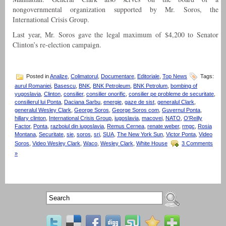
nongovernmental organization supported by Mr. Soros, the
International Crisis Group.
Last year, Mr. Soros gave the legal maximum of $4,200 to Senator
Clinton’s re-election campaign.
Posted in
Analize
,
Colimatorul
,
Documentare
,
Editoriale
,
Top News
Tags:
aurul Romaniei
,
Basescu
,
BNK
,
BNK Petroleum
,
BNK Petrolum
,
bombing of
yugoslavia
,
Clinton
,
consilier
,
consilier onorific
,
consilier pe probleme de securitate
,
consilierul lui Ponta
,
Daciana Sarbu
,
energie
,
gaze de sist
,
generalul Clark
,
generalul Wesley Clark
,
George Soros
,
George Soros com
,
Guvernul Ponta
,
hillary clinton
,
International Crisis Group
,
iugoslavia
,
macovei
,
NATO
,
O'Reilly
Factor
,
Ponta
,
razboiul din iugoslavia
,
Remus Cernea
,
renate weber
,
rmgc
,
Rosia
Montana
,
Securitate
,
sie
,
soros
,
sri
,
SUA
,
The New York Sun
,
Victor Ponta
,
Video
Soros
,
Video Wesley Clark
,
Waco
,
Wesley Clark
,
White House
3 Comments
»