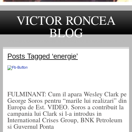
VICTOR RONCEA
BLOG
„ADEVARUL RAMANE, ORICARE AR FI SOARTA SLUJITORILOR SAI" – GH. I. B.
Posts Tagged ‘energie’
FULMINANT: Cum il apara Wesley Clark pe
George Soros pentru “marile lui realizari” din
Europa de Est. VIDEO. Soros a contribuit la
campania lui Clark si l-a introdus in
International Crises Group, BNK Petroleum
si Guvernul Ponta