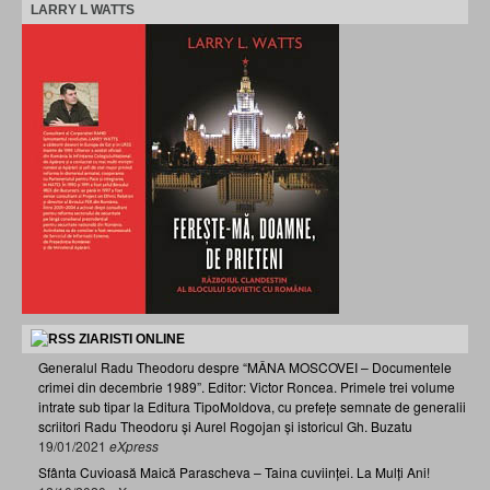
LARRY L WATTS
ZIARISTI ONLINE
Generalul Radu Theodoru despre “MÂNA MOSCOVEI – Documentele
crimei din decembrie 1989”. Editor: Victor Roncea. Primele trei volume
intrate sub tipar la Editura TipoMoldova, cu prefețe semnate de generalii
scriitori Radu Theodoru și Aurel Rogojan și istoricul Gh. Buzatu
19/01/2021
eXpress
Sfânta Cuvioasă Maică Parascheva – Taina cuviinței. La Mulți Ani!