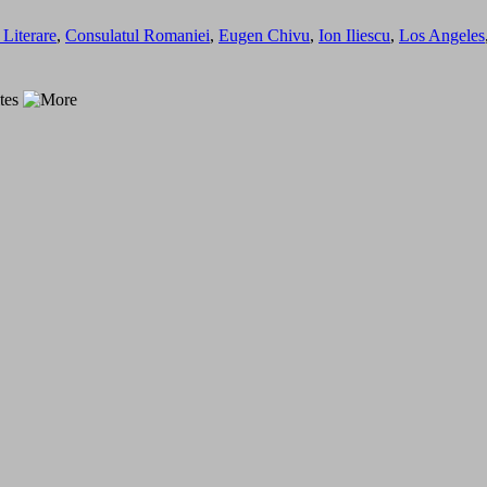
 Literare
,
Consulatul Romaniei
,
Eugen Chivu
,
Ion Iliescu
,
Los Angeles