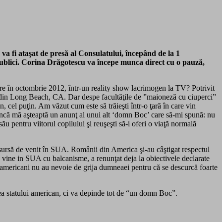
a fi ataşat de presă al Consulatului, începând de la 1
i publici. Corina Drăgotescu va începe munca direct cu o pauză,
rare în octombrie 2012, într-un reality show lacrimogen la TV? Potrivit
ide din Long Beach, CA. Dar despe facultăţile de ”maioneză cu ciuperci”
cel puţin. Am văzut cum este să trăieşti într-o ţară în care vin
muncă mă aşteaptă un anunţ al unui alt ‘domn Boc’ care să-mi spună: nu
 pentru viitorul copilului şi reuşeşti să-i oferi o viaţă normală
sursă de venit în SUA. Românii din America şi-au câştigat respectul
scu vine in SUA cu balcanisme, a renunţat deja la obiectivele declarate
-americani nu au nevoie de grija dumneaei pentru că se descurcă foarte
ea statului american, ci va depinde tot de “un domn Boc”.