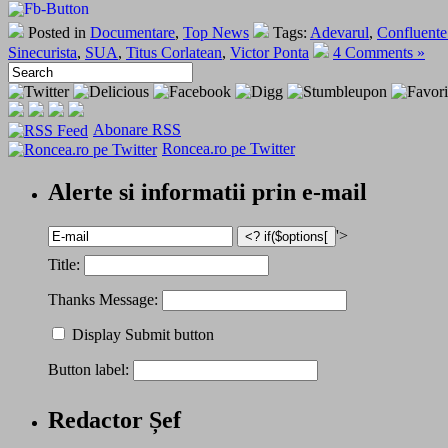
Posted in
Documentare
,
Top News
Tags:
Adevarul
,
Confluente
Sinecurista
,
SUA
,
Titus Corlatean
,
Victor Ponta
4 Comments »
Abonare RSS
Roncea.ro pe Twitter
Alerte si informatii prin e-mail
'>
Title:
Thanks Message:
Display Submit button
Button label:
Redactor Șef