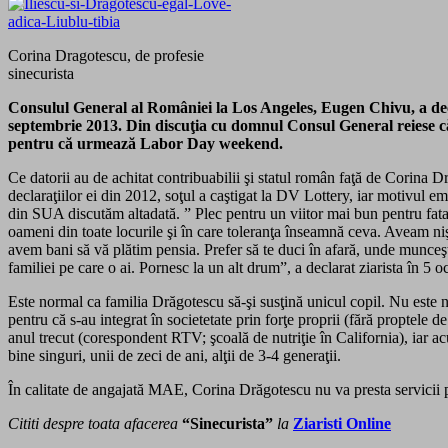
Corina Dragotescu, de profesie
sinecurista
Consulul General al României la Los Angeles, Eugen Chivu, a decl
septembrie 2013. Din discuţia cu domnul Consul General reiese că p
pentru că urmează Labor Day weekend.
Ce datorii au de achitat contribuabilii şi statul român faţă de Corina 
declaraţiilor ei din 2012, soţul a caştigat la DV Lottery, iar motivul
din SUA discutăm altadată. ” Plec pentru un viitor mai bun pentru fata
oameni din toate locurile şi în care toleranţa înseamnă ceva. Aveam ni
avem bani să vă plătim pensia. Prefer să te duci în afară, unde munceşt
familiei pe care o ai. Pornesc la un alt drum”, a declarat ziarista în 5
Este normal ca familia Drăgotescu să-şi susţină unicul copil. Nu este
pentru că s-au integrat în societetate prin forţe proprii (fără proptele 
anul trecut (corespondent RTV; şcoală de nutriţie în California), iar
bine singuri, unii de zeci de ani, alţii de 3-4 generaţii.
În calitate de angajată MAE, Corina Drăgotescu nu va presta servicii 
Cititi despre toata afacerea
“Sinecurista”
la
Ziaristi Online