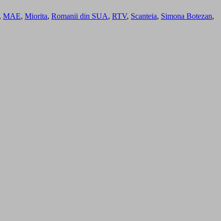
,
MAE
,
Miorita
,
Romanii din SUA
,
RTV
,
Scanteia
,
Simona Botezan
,