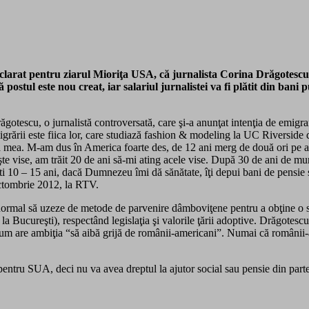
arat pentru ziarul Mioriţa USA, că jurnalista Corina Drăgotescu v
ostul este nou creat, iar salariul jurnalistei va fi plătit din ban
Drăgotescu, o jurnalistă controversată, care şi-a anunţat intenţia de emig
 emigrării este fiica lor, care studiază fashion & modeling la UC Rivers
 mea. M-am dus în America foarte des, de 12 ani merg de două ori pe an, 
şte vise, am trăit 20 de ani să-mi ating acele vise. După 30 de ani de 
i 10 – 15 ani, dacă Dumnezeu îmi dă sănătate, îţi depui bani de pensie său
 octombrie 2012, la RTV.
 normal să uzeze de metode de parvenire dâmboviţene pentru a obţine o 
de la Bucureşti), respectând legislaţia şi valorile ţării adoptive. Drăgote
 acum are ambiţia “să aibă grijă de românii-americani”. Numai că românii
pentru SUA, deci nu va avea dreptul la ajutor social sau pensie din part