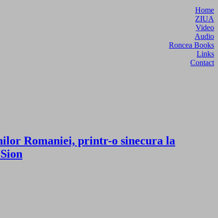
Home
ZIUA
Video
Audio
Roncea Books
Links
Contact
lor Romaniei, printr-o sinecura la
 Sion