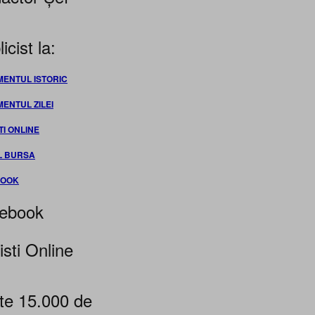
icist la:
MENTUL ISTORIC
MENTUL ZILEI
TI ONLINE
L BURSA
BOOK
ebook
isti Online
te 15.000 de