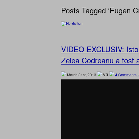
Posts Tagged ‘Eugen Cr
VIDEO EXCLUSIV: Istori
Zelea Codreanu a fost 
March 31st, 2013
VR
4 Comments 