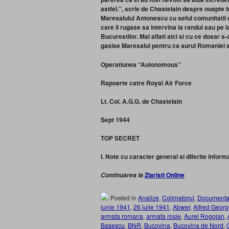
astfel.”, scrie de Chastelain despre noapte 
Maresalului Antonescu cu seful comunitatii e
care il rugase sa intervina la randul sau pe 
Bucurestilor.
Mai aflati aici si cu ce dosar s
gasise Maresalul pentru ca aurul Romaniei sa 
Operatiunea “Autonomous”
Rapoarte catre Royal Air Force
Lt. Col. A.G.G. de Chastelain
Sept 1944
TOP SECRET
I. Note cu caracter general si diferite informa
Ziaristi Online
Continuarea la
Posted in
Analize
,
Colimatorul
,
Documenta
iunie 1941
,
26 iulie 1941
,
Abwer
,
Alfred Geor
armata romana
,
armata rosie
,
Aurel Rogojan
,
Basescu
,
BNR
,
Bucovina
,
Bucovina de Nord
,