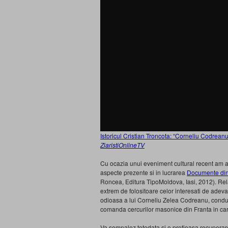
Istoricul Cristian Troncota: “Corneliu Codrean
ZiaristiOnlineTV
Cu ocazia unui eveniment cultural recent am av
aspecte prezente si in lucrarea
Documente din
Roncea, Editura TipoMoldova, Iasi, 2012). Relat
extrem de folositoare celor interesati de adevaru
odioasa a lui Corneliu Zelea Codreanu, conducat
comanda cercurilor masonice din Franta in car
Va semnalez totodata si o pretioasa recuperare