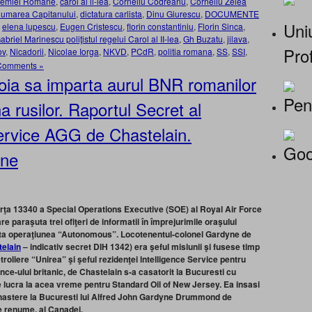
ademiei Române
,
carol al ii-lea
,
Corneliu Codreanu
,
Corneliu Zelea
umarea Capitanului
,
dictatura carlista
,
Dinu Giurescu
,
DOCUMENTE
Uniu
,
elena lupescu
,
Eugen Cristescu
,
florin constantiniu
,
Florin Sinca
,
briel Marinescu poliţistul regelui Carol al II-lea
,
Gh Buzatu
,
jilava
,
Prof
ov
,
Nicadorii
,
Nicolae Iorga
,
NKVD
,
PCdR
,
politia romana
,
SS
,
SSI
,
Comments »
oia sa imparta aurul BNR romanilor
Pen
 rusilor. Raportul Secret al
Service AGG de Chastelain.
Goo
ine
rţa 13340 a Special Operations Executive (SOE) al Royal Air Force
e paraşuta trei ofiţeri de informatii în împrejurimile oraşului
buta operaţiunea “Autonomous”. Locotenentul-colonel Gardyne de
elain
–
indicativ secret DIH 1342) era şeful misiunii şi fusese timp
troliere “Unirea” şi şeful rezidenţei lntelligence Service pentru
ce-ului britanic, de Chastelain s-a casatorit la Bucuresti cu
e lucra la acea vreme pentru Standard Oil of New Jersey. Ea insasi
at nastere la Bucuresti lui Alfred John Gardyne Drummond de
de renume, al Canadei
.