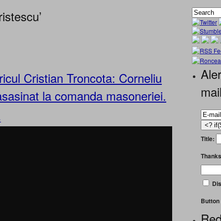
istescu’
Aler
cul Cristian Troncota: Corneliu
mai
asasinat la comanda masoneriei.
»
Title:
Thanks
Dis
Button 
Red