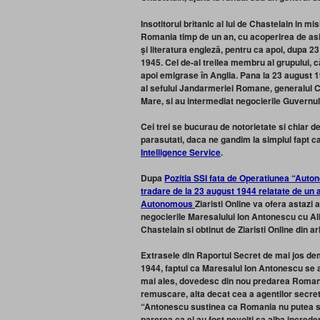
Insotitorul britanic al lui de Chastelain in mi
Romania timp de un an, cu acoperirea de asis
şi literatura engleză, pentru ca apoi, dupa 2
1945. Cel de-al treilea membru al grupului, c
apoi emigrase în
Anglia
.
Pana la 23 august 19
al sefului Jandarmeriei Romane, generalul Cons
Mare, si au intermediat negocierile Guvernulu
Cei trei se bucurau de notorietate si chiar d
parasutati, daca ne gandim la simplul fapt c
Intelligence Service
.
Dupa
Pozitia SSI fata de Operatiunea “Aut
tradare de la 23 august 1944 relatate de un a
Autonomous
Ziaristi Online va ofera astazi
negocierile Maresalului Ion Antonescu cu Ali
Chastelain si obtinut de Ziaristi Online din ar
Extrasele din Raportul Secret de mai jos de
1944, faptul ca Maresalul Ion Antonescu se afl
mai ales, dovedesc din nou predarea Romanie
remuscare, alta decat cea a agentilor secreti
“
Antonescu sustinea ca Romania nu putea sa
parerea ca ei au fost nevoiti sa aiba increde