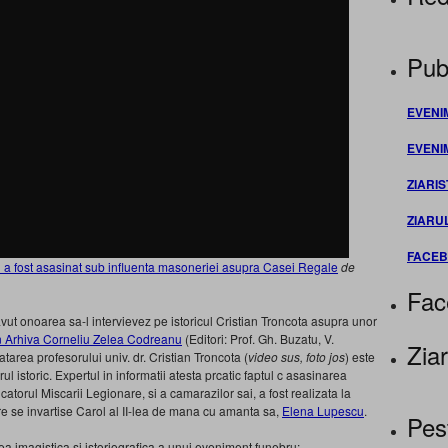
Publ
EVENI
EVENI
ZIARIS
ZIARU
FACE
u a fost asasinat sub influenta masoneriei asupra Casei Regale
de
Fac
ut onoarea sa-l intervievez pe istoricul Cristian Troncota asupra unor
 Arhiva Corneliu Zelea Codreanu
(Editori: Prof. Gh. Buzatu, V.
Ziar
area profesorului univ. dr. Cristian Troncota (
video sus, foto jos
) este
l istoric. Expertul in informatii atesta prcatic faptul c asasinarea
orul Miscarii Legionare, si a camarazilor sai, a fost realizata la
e se invartise Carol al II-lea de mana cu amanta sa,
Elena Lupescu
.
Pes
a imagistica si istoriografica a unui eveniment funebru: