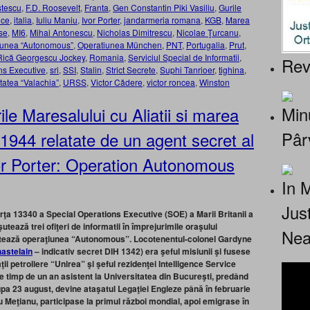
stescu
,
F.D. Roosevelt
,
Franta
,
Gen Constantin Piki Vasiliu
,
Gurile
ice
,
italia
,
Iuliu Maniu
,
Ivor Porter
,
jandarmeria romana
,
KGB
,
Marea
se
,
MI6
,
Mihai Antonescu
,
Nicholas Dimitrescu
,
Nicolae Ţurcanu
,
iunea “Autonomous”
,
Operatiunea München
,
PNT
,
Portugalia
,
Prut
,
Rică Georgescu Jockey
,
Romania
,
Serviciul Special de Informatii
,
Rev
ns Executive
,
sri
,
SSI
,
Stalin
,
Strict Secrete
,
Suphi Tanrioer
,
tighina
,
tatea “Valachia”
,
URSS
,
Victor Cădere
,
victor roncea
,
Winston
Minu
ile Maresalului cu Aliatii si marea
Pâr
 1944 relatate de un agent secret al
vor Porter: Operation Autonomous
In 
Jus
ţa 13340 a Special Operations Executive (SOE) a Marii Britanii a
tează trei ofiţeri de informatii în împrejurimile oraşului
Nea
butează operaţiunea “Autonomous”. Locotenentul-colonel Gardyne
astelain
–
indicativ secret DIH 1342) era şeful misiunii şi fusese
ii petroliere “Unirea” şi şeful rezidenţei lntelligence Service
 timp de un an asistent la Universitatea din Bucureşti, predând
dupa 23 august, devine ataşatul Legaţiei Engleze până în februarie
iu Meţianu, participase la primul război mondial, apoi emigrase în