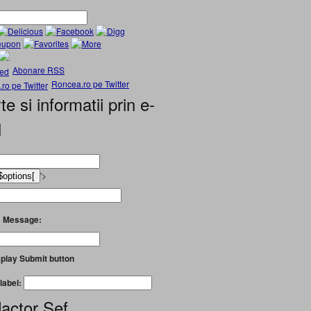
Abonare RSS
Roncea.ro pe Twitter
te si informatii prin e-
l
'>
 Message:
play Submit button
label:
actor Șef