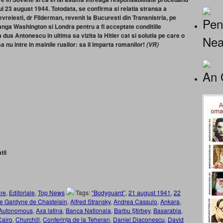
lui 23 august 1944.
Totodata, se confirma si relatia stransa a
vreiesti, dr
Filderman, revenit la Bucuresti din Transnistria, pe
Pen
langa Washington si Londra pentru a fi acceptate conditiile
-a
dus Antonescu in ultima sa vizita la Hitler
cat si solutia pe care o
Nea
nu intre in mainile rusilor: sa il imparta romanilor!
(VR)
An 
tii
re
,
Editoriale
,
Top News
Tags:
“Bodyguard”
,
21 august 1941
,
22
ge Gardyne de Chastelain
,
Alfred Stransky
,
Andrea Cassulo
,
Ankara
,
Autonomous
,
Axa latina
,
Banca Nationala
,
Barbu Ştirbey
,
Basarabia
,
Cairo
,
Churchill
,
Conferinţa de la Teheran
,
Daniel Diaconescu
,
David