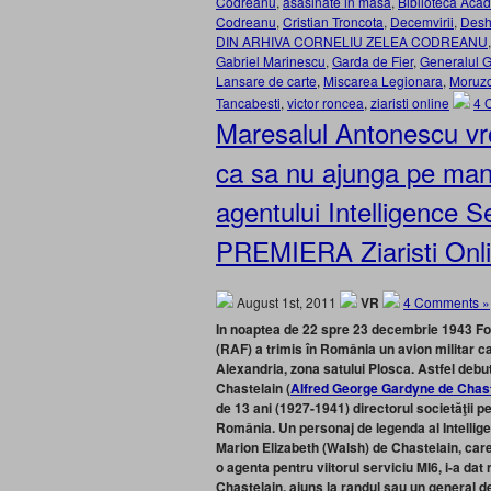
Codreanu
,
asasinate in masa
,
Biblioteca Ac
Codreanu
,
Cristian Troncota
,
Decemvirii
,
Desh
DIN ARHIVA CORNELIU ZELEA CODREANU
Gabriel Marinescu
,
Garda de Fier
,
Generalul Ga
Lansare de carte
,
Miscarea Legionara
,
Moruz
Tancabesti
,
victor roncea
,
ziaristi online
4 
Maresalul Antonescu vr
ca sa nu ajunga pe mana
agentului Intelligence 
PREMIERA Ziaristi Onl
August 1st, 2011
VR
4 Comments »
In noaptea de 22 spre 23 decembrie 1943 Fo
(RAF) a trimis în România un avion militar car
Alexandria, zona satului Plosca. Astfel de
Chastelain (
Alfred George Gardyne de Chast
de 13 ani (1927-1941) directorul societăţii pe
România. Un personaj de legenda al Intelligen
Marion Elizabeth (Walsh) de Chastelain, car
o agenta pentru viitorul serviciu MI6, i-a d
Chastelain, ajuns la randul sau un general 