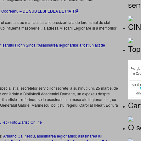
sem
elea Codreanu – DE SUB LESPEDEA DE PIATRĂ
ul caruia s-au mai facut si alte precizari fata de terorismul de stat
CI
sub influenta masoneriei, la adresa Miscarii Legionare si a membrilor
omisarului Florin Şinca: “Asasinarea legionarilor a fost un act de
Top
ecialist al secretelor serviciilor secrete, a sustinut luni, 25 martie, de
de conferinte a Bibliotecii Academiei Romane, un expozeu despre
urii carliste – referindu-se la asasinatele in masa ale legionarilor -, cu
Car
,Generalul Gabriel Marinescu, poliţistul regelui Carol al II-lea’’, Editura
O s
s:
Armand Calinescu
,
asasinarea legionarilor
,
asasinarea lui