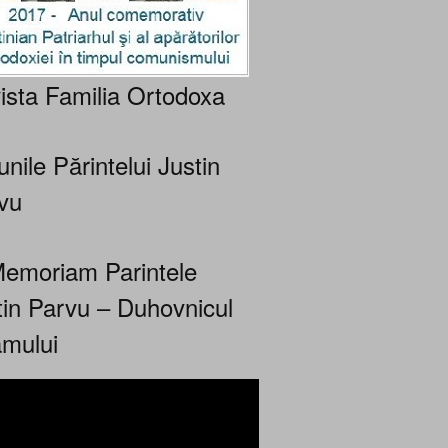
ista Familia Ortodoxa
nile Părintelui Justin
vu
Memoriam Parintele
tin Parvu – Duhovnicul
mului