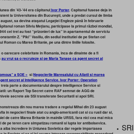
siunea din ’43-’44 era căpitanul
Ivor Porter
. Capitanul fusese deja in
tent la Universitatea din Bucureşti, unde a predat cursul de limba
3 august, sa devina ataşatul Legaţiei Engleze până în februarie
ăpitanul roman Silviu Meţianu, participase la primul război mondial,
44 cei trei au fost “prizonieri de lux” in apartamentul de serviciu
tantin Z. “Piki” Vasiliu, din sediul institutiei de pe Stefan cel
i Roman cu Marea Britanie, pe una dintre liniile folosite.
e o oarecare celebritate in Romania, inca de dinainte de a fi
a
au vrut sa o recruteze si pe Maria Tanase ca agent secret al
onomous” a SOE »
si
Negocierile Maresalului cu Aliatii si marea
gent secret al Intelligence Service. Ivor Porter: Operation
 a treia parte a documentarului despre Intelligence Service si
atii:
un
Raport Top Secret catre RAF semnat de AGG de
hivele secrete ale SSI transferate Securitatii si apoi SRI.
monstreaza din nou marea tradare a regelui Mihai din 23 august
a in negocieri finale atat cu anglo-americanii cat si cu rusii dar si,
i de catre Marea Britanie in mainile URSS, fara nici cea mai mica
 de pe teren care simpatizau romanii si lupta lor antibolsevica.
SRI
 aiba incredere in Uniunea Sovietica dar regele impartasea
re in Soviete si ca el isi asuma intreaga responsabilitate procedand