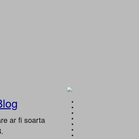
Blog
e ar fi soarta
B.