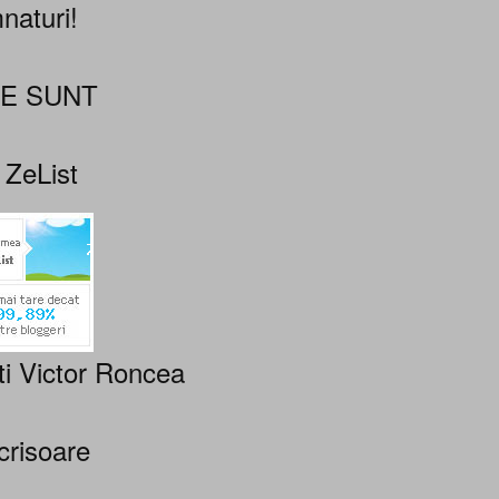
naturi!
NE SUNT
 ZeList
ti Victor Roncea
crisoare