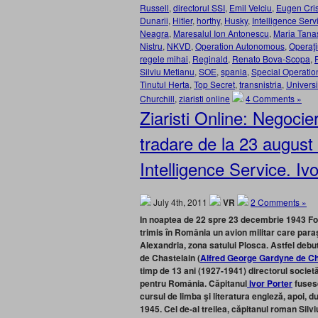
Russell
,
directorul SSI
,
Emil Velciu
,
Eugen Cri
Dunarii
,
Hitler
,
horthy
,
Husky
,
Intelligence Serv
Neagra
,
Maresalul Ion Antonescu
,
Maria Tana
Nistru
,
NKVD
,
Operation Autonomous
,
Operaţ
regele mihai
,
Reginald
,
Renato Bova-Scopa
,
Silviu Metianu
,
SOE
,
spania
,
Special Operatio
Tinutul Herta
,
Top Secret
,
transnistria
,
Universi
Churchill
,
ziaristi online
4 Comments »
Ziaristi Online: Negocier
tradare de la 23 august
Intelligence Service. I
July 4th, 2011
VR
2 Comments »
In noaptea de 22 spre 23 decembrie 1943 For
trimis în România un avion militar care paraşu
Alexandria, zona satului Plosca. Astfel de
de Chastelain (
Alfred George Gardyne de Ch
timp de 13 ani (1927-1941) directorul societăţ
pentru România. Căpitanul
Ivor Porter
fusese
cursul de limba şi literatura engleză, apoi, 
1945. Cel de-al treilea, căpitanul roman Silv