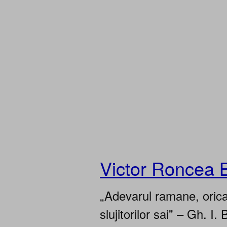
Victor Roncea 
„Adevarul ramane, oricar
slujitorilor sai" – Gh. I. 