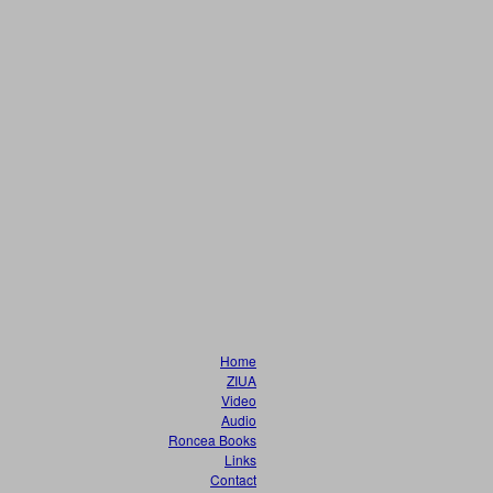
Home
ZIUA
Video
Audio
Roncea Books
Links
Contact