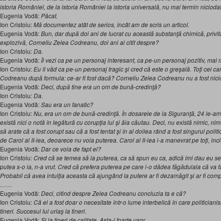
istoria României, de la istoria României la istoria universală, nu mai termin nicio
Eugenia Vodă:
Păcat.
Ion Cristoiu:
Mă documentez atât de serios, încât am de scris un articol.
Eugenia Vodă:
Bun, dar după doi ani de lucrat cu această substanţă chimică, privi
explozivă, Corneliu Zelea Codreanu, doi ani ai citit despre?
Ion Cristoiu:
Da.
Eugenia Vodă:
Îl vezi ca pe un personaj interesant, ca pe-un personaj pozitiv, mai 
Ion Cristoiu:
Eu îl văd ca pe-un personaj tragic şi cred că este o greşală. Toţi cei c
Codreanu după formula: ce-ar fi fost dacă? Corneliu Zelea Codreanu nu a fost nici
Eugenia Vodă:
Deci, după tine era un om de bună-credinţă?
Ion Cristoiu:
Da.
Eugenia Vodă:
Sau era un fanatic?
Ion Cristoiu:
Nu, era un om de bună-credinţă. În dosarele de la Siguranţă, 24 le-am ci
există nici o notă în legătură cu corupţia lui şi ăia căutau. Deci, nu există nimic, ni
să arate că a fost corupt sau că a fost tentat şi în al doilea rând a fost singurul pol
de Carol al II-lea, deoarece nu voia puterea. Carol al II-lea i-a manevrat pe toţi, inclus
Eugenia Vodă:
Dar ce voia de fapt el?
Ion Cristoiu:
Cred că se temea să ia puterea, ca să spun eu ca, adică îmi dau eu se
putea s-o ia, n-a vrut. Cred că prefera puterea pe care i-o dădea făgăduiala că va f
Probabil că avea intuiţia aceasta că ajungând la putere ar fi dezamăgit şi ar fi comp
……
Eugenia Vodă:
Deci, citind despre Zelea Codreanu concluzia ta e că?
Ion Cristoiu:
Că el a fost doar o necesitate într-o lume interbelică în care politicia
tineri. Succesul lui uriaş la tineri.
Eugenia Vodă:
Şi la tineri de calitate. Asta-i foarte uşor.