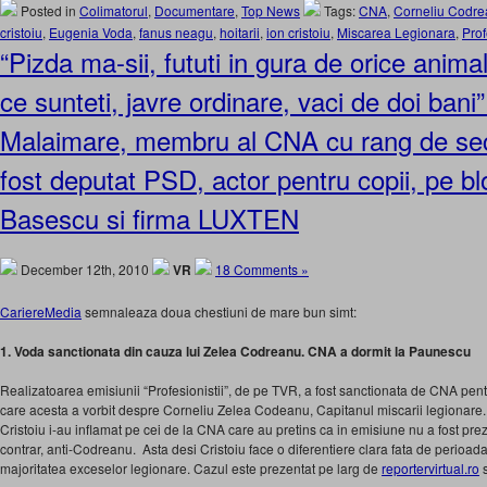
Posted in
Colimatorul
,
Documentare
,
Top News
Tags:
CNA
,
Corneliu Codr
cristoiu
,
Eugenia Voda
,
fanus neagu
,
hoitarii
,
ion cristoiu
,
Miscarea Legionara
,
Prof
“Pizda ma-sii, fututi in gura de orice anima
ce sunteti, javre ordinare, vaci de doi bani”
Malaimare, membru al CNA cu rang de secr
fost deputat PSD, actor pentru copii, pe b
Basescu si firma LUXTEN
December 12th, 2010
VR
18 Comments »
CariereMedia
semnaleaza doua chestiuni de mare bun simt:
1. Voda sanctionata din cauza lui Zelea Codreanu. CNA a dormit la Paunescu
Realizatoarea emisiunii “Profesionistii”, de pe TVR, a fost sanctionata de CNA pentr
care acesta a vorbit despre Corneliu Zelea Codeanu, Capitanul miscarii legionare. A
Cristoiu i-au inflamat pe cei de la CNA care au pretins ca in emisiune nu a fost pre
contrar, anti-Codreanu. Asta desi Cristoiu face o diferentiere clara fata de perioad
majoritatea exceselor legionare. Cazul este prezentat pe larg de
reportervirtual.ro
s