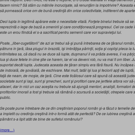
facem nimic? Să stăm cu mâinile încrucişate, să renunţăm la împotrivire? Aceasta e
să pornească orice om de bună credinţă din orice colectivitate, indiferent de apart
Deci lupta în legitimă apărare este o necesitate vitală. Forţele binelui trebuie să se
reprezintă o lege de bază a omenirii şi care condiţionează progresul. Cel ce cade î
este un erou fiindcă el s-a sacrificat pentru semenii care vor supravieţui lui.
Poate, „liber-cugetătorii” de azi ar trebui să-şi pună întrebarea de ce ţăranul român
pătruns în ţară, lăsa plugul în brazdă, îşi îmbrăţişa părinţii, soţia şi copiişi pleca la l
intimitatea sa, că dacă nu se duce să lupte, duşmanul îi va prăda averea, îi va pârjoli 
lua şi duce fetele în cine ştie ce harem, iar el va deveni rob, nu va mai fi om liber. 
suportat decât lupta. Judecata aceasta de ţăran simplu era fără fisură. Nu încăpea 
de îndoială, de şovăială, de eschivare. Mai mult, tatăl îşi lua şi feciorii apţi de luptă,
faţă de neam, de moşie, de ţară. Cine este ticălosul care să spună că această judec
societate sunt şi laşi, sunt şi şmecheri, sunt şi profitori care pe jertfele altora vor să
afaceri, dar în nici un caz aceştia nu trebuie să ajungă mentori, analişti, formatori 
profitorilor imorali a fost şi trebuie să rămână o scursură a societăţii, otrepele care
public.
Se poate pune întrebare de ce din creştinism poporul român şi-a făcut o temelie de
a împletit cu credinţa creştină într-o formă atât de perfectă? De ce iubirea creştină afla
pământ s-a lipit atât de bine de sufletul românului?
(more…)