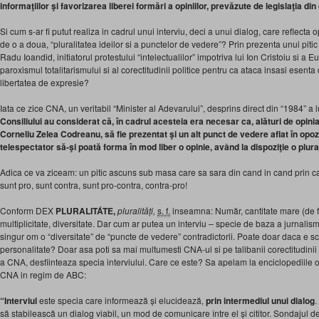
informaţiilor şi favorizarea liberei formări a opiniilor, prevăzute de legislaţia di
Si cum s-ar fi putut realiza in cadrul unui interviu, deci a unui dialog, care reflecta
de o a doua, “pluralitatea ideilor si a punctelor de vedere”? Prin prezenta unui pi
Radu Ioandid, initiatorul protestului “intelectualilor” impotriva lui Ion Cristoiu si a 
paroxismul totalitarismului si al corectitudinii politice pentru ca ataca insasi esenta
libertatea de expresie?
Iata ce zice CNA, un veritabil “Minister al Adevarului”, desprins direct din “1984” a 
Consiliului au considerat că, în cadrul acesteia era necesar ca, alături de opinia
Corneliu Zelea Codreanu,
să fie prezentat şi un alt punct de vedere aflat în opozi
telespectator să-şi poată forma în mod liber o opinie, având la dispoziţie o plurali
Adica ce va ziceam: un pitic ascuns sub masa care sa sara din cand in cand prin cad
sunt pro, sunt contra, sunt pro-contra, contra-pro!
Conform DEX
PLURALITÁTE,
pluralități,
s. f.
inseamna: Număr, cantitate mare (de fii
multiplicitate, diversitate. Dar cum ar putea un interviu – specie de baza a jurnalism
singur om o “diversitate” de “puncte de vedere” contradictorii. Poate doar daca e sch
personalitate? Doar asa poti sa mai multumesti CNA-ul si pe talibanii corectitudinii 
a CNA, desfiinteaza specia interviului. Care ce este? Sa apelam la enciclopediile o
CNA in regim de ABC:
“Interviul
este specia care informează și elucidează,
prin intermediul unui dialog
.
să stabilească un dialog viabil, un mod de comunicare între el și cititor. Sondajul de