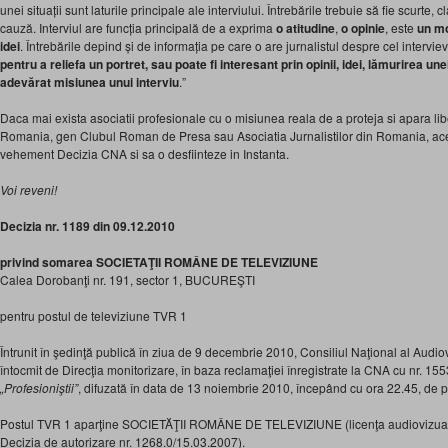
unei situații sunt laturile principale ale interviului. Întrebările trebuie să fie scurte, 
cauză. Interviul are funcția principală de a exprima
o atitudine
,
o opinie
, este
un mo
idei
. Întrebările depind și de informația pe care o are jurnalistul despre cel interviev
pentru a reliefa un portret, sau poate fi interesant prin opinii, idei, lămurirea une
adevărat misiunea unui interviu
.”
Daca mai exista asociatii profesionale cu o misiunea reala de a proteja si apara liber
Romania, gen Clubul Roman de Presa sau Asociatia Jurnalistilor din Romania, ace
vehement Decizia CNA si sa o desfiinteze in Instanta.
Voi reveni!
Decizia nr. 1189 din 09.12.2010
privind somarea SOCIETAŢII ROMÂNE DE TELEVIZIUNE
Calea Dorobanţi nr. 191, sector 1, BUCUREŞTI
pentru postul de televiziune TVR 1
Întrunit în şedinţă publică în ziua de 9 decembrie 2010, Consiliul Naţional al Audiov
întocmit de Direcţia monitorizare, în baza reclamaţiei înregistrate la CNA cu nr. 1
„Profesioniştii”
, difuzată în data de 13 noiembrie 2010, începând cu ora 22.45, de p
Postul TVR 1 aparţine SOCIETĂŢII ROMÂNE DE TELEVIZIUNE (licenţa audiovizuală
Decizia de autorizare nr. 1268.0/15.03.2007).