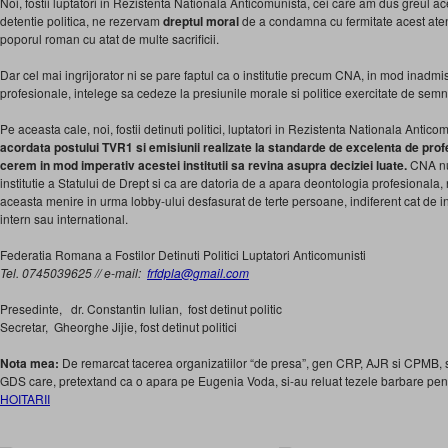
Noi, fostii luptatori in Rezistenta Nationala Anticomunista, cei care am dus greul ace
detentie politica, ne rezervam
dreptul moral
de a condamna cu fermitate acest atent
poporul roman cu atat de multe sacrificii.
Dar cel mai ingrijorator ni se pare faptul ca o institutie precum CNA, in mod inadmis
profesionale, intelege sa cedeze la presiunile morale si politice exercitate de semnat
Pe aceasta cale, noi, fostii detinuti politici, luptatori in Rezistenta Nationala Antico
acordata postului TVR1 si emisiunii realizate la standarde de excelenta de prof
cerem in mod imperativ acestei institutii sa revina asupra deciziei luate.
CNA nu 
institutie a Statului de Drept si ca are datoria de a apara deontologia profesionala
aceasta menire in urma lobby-ului desfasurat de terte persoane, indiferent cat de in
intern sau international.
Federatia Romana a Fostilor Detinuti Politici Luptatori Anticomunisti
Tel. 0745039625 // e-mail:
frfdpla@gmail.com
Presedinte, dr. Constantin Iulian, fost detinut politic
Secretar, Gheorghe Jijie, fost detinut politici
Nota mea:
De remarcat tacerea organizatiilor “de presa”, gen CRP, AJR si CPMB, s
GDS care, pretextand ca o apara pe Eugenia Voda, si-au reluat tezele barbare pen
HOITARII