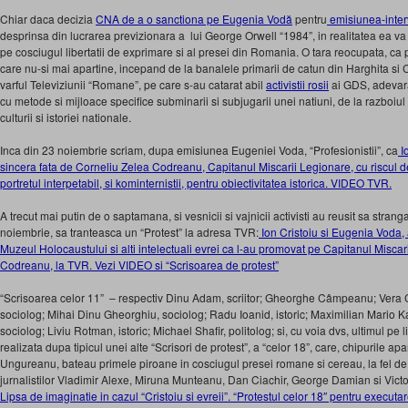
Chiar daca decizia
CNA de a o sanctiona pe Eugenia Vodă
pentru
emisiunea-interv
desprinsa din lucrarea previzionara a lui George Orwell “1984”, in realitatea ea va
pe cosciugul libertatii de exprimare si al presei din Romania. O tara reocupata, ca 
care nu-si mai apartine, incepand de la banalele primarii de catun din Harghita si 
varful Televiziunii “Romane”, pe care s-au catarat abil
activistii rosii
ai GDS, adevara
cu metode si mijloace specifice subminarii si subjugarii unei natiuni, de la razboiul
culturii si istoriei nationale.
Inca din 23 noiembrie scriam, dupa emisiunea Eugeniei Voda, “Profesionistii”, ca
Io
sincera fata de Corneliu Zelea Codreanu, Capitanul Miscarii Legionare, cu riscul de 
portretul interpetabil, si kominternistii, pentru obiectivitatea istorica. VIDEO TVR.
A trecut mai putin de o saptamana, si vesnicii si vajnicii activisti au reusit sa stran
noiembrie, sa tranteasca un “Protest” la adresa TVR:
Ion Cristoiu si Eugenia Voda,
Muzeul Holocaustului si alti intelectuali evrei ca l-au promovat pe Capitanul Misca
Codreanu, la TVR. Vezi VIDEO si “Scrisoarea de protest”
“Scrisoarea celor 11” – respectiv Dinu Adam, scriitor; Gheorghe Câmpeanu; Vera
sociolog; Mihai Dinu Gheorghiu, sociolog; Radu Ioanid, istoric; Maximilian Mario K
sociolog; Liviu Rotman, istoric; Michael Shafir, politolog; si, cu voia dvs, ultimul pe l
realizata dupa tipicul unei alte “Scrisori de protest”, a “celor 18”, care, chipurile a
Ungureanu, bateau primele piroane in cosciugul presei romane si cereau, la fel de
jurnalistilor Vladimir Alexe, Miruna Munteanu, Dan Ciachir, George Damian si Vic
Lipsa de imaginatie in cazul “Cristoiu si evreii”. “Protestul celor 18″ pentru execut