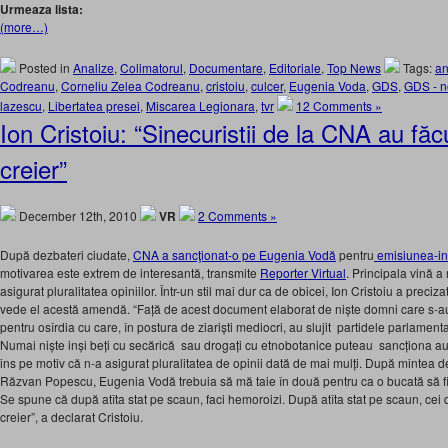
Urmeaza lista:
(more…)
Posted in
Analize
,
Colimatorul
,
Documentare
,
Editoriale
,
Top News
Tags:
an
Codreanu
,
Corneliu Zelea Codreanu
,
cristoiu
,
culcer
,
Eugenia Voda
,
GDS
,
GDS - n
lazescu
,
Libertatea presei
,
Miscarea Legionara
,
tvr
12 Comments »
Ion Cristoiu: “Sinecuristii de la CNA au făc
creier”
December 12th, 2010
VR
2 Comments »
După dezbateri ciudate,
CNA a sancţionat-o pe Eugenia Vodă
pentru
emisiunea-int
motivarea este extrem de interesantă, transmite
Reporter Virtual
. Principala vină a
asigurat pluralitatea opiniilor. Într-un stil mai dur ca de obicei, Ion Cristoiu a preciz
vede el acestă amendă. “Față de acest document elaborat de niște domni care s-a
pentru osîrdia cu care, în postura de ziariști mediocri, au slujit partidele parlament
Numai niște inși beți cu secărică sau drogați cu etnobotanice puteau sancționa au
ins pe motiv că n-a asigurat pluralitatea de opinii dată de mai mulți. După mintea de
Răzvan Popescu, Eugenia Vodă trebuia să mă taie în două pentru ca o bucată să fie
Se spune că după atîta stat pe scaun, faci hemoroizi. După atîta stat pe scaun, cei
creier”, a declarat Cristoiu.