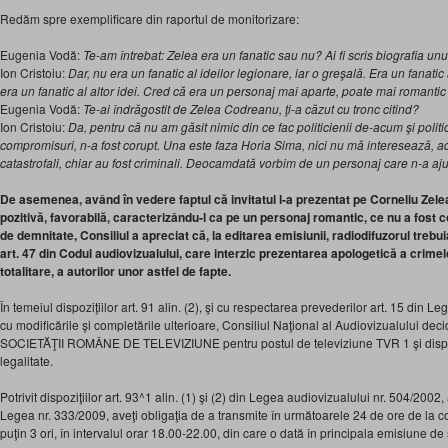
Redăm spre exemplificare din raportul de monitorizare:
Eugenia Vodă:
Te-am întrebat: Zelea era un fanatic sau nu? Ai fi scris biografia unu
Ion Cristoiu:
Dar, nu era un fanatic al ideilor legionare, iar o greşală. Era un fanatic
era un fanatic al altor idei. Cred că era un personaj mai aparte, poate mai romantic
Eugenia Vodă:
Te-ai îndrăgostit de Zelea Codreanu, ţi-a căzut cu tronc citind?
Ion Cristoiu:
Da, pentru că nu am găsit nimic din ce fac politicienii de-acum şi politici
compromisuri, n-a fost corupt. Una este faza Horia Sima, nici nu mă interesează, ad
catastrofali, chiar au fost criminali. Deocamdată vorbim de un personaj care n-a aju
De asemenea, având în vedere faptul că invitatul l-a prezentat pe Corneliu Zel
pozitivă, favorabilă, caracterizându-l ca pe un personaj romantic, ce nu a fost co
de demnitate, Consiliul a apreciat că, la editarea emisiunii, radiodifuzorul trebui
art. 47 din Codul audiovizualului, care interzic prezentarea apologetică a crimel
totalitare, a autorilor unor astfel de fapte.
În temeiul dispoziţiilor art. 91 alin. (2), şi cu respectarea prevederilor art. 15 din 
cu modificările şi completările ulterioare, Consiliul Naţional al Audiovizualului de
SOCIETĂŢII ROMÂNE DE TELEVIZIUNE pentru postul de televiziune TVR 1 şi dispun
legalitate.
Potrivit dispoziţiilor art. 93^1 alin. (1) şi (2) din Legea audiovizualului nr. 504/2002,
Legea nr. 333/2009, aveţi obligaţia de a transmite în următoarele 24 de ore de la c
puţin 3 ori, în intervalul orar 18.00-22.00, din care o dată în principala emisiune de ş