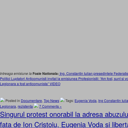
Intreaga emisiune la
Foaie Nationala:
Ing. Constantin Iulian presedintele Federati
Politici Luptatori Anticomunisti invitat la emisiunea Profesionistii: “Am fost, sunt si 
Legionara a fost anticomunista” VIDEO
Posted in
Documentare
,
Top News
Tags:
Eugenia Voda
,
Ing Constantin Iuli
Legionara
,
rezistenta
7 Comments »
Singurul protest onorabil la adresa abuzulu
fata de Ion Cristoiu, Eugenia Voda si liber