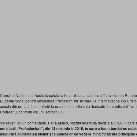
Consiliul National al Audiovizualului a hotarat sa sanctioneze Televiziunea Roman
Eugenia Voda, pentru emisiunea “Profesionistii” in care l-a intervievat pe Ion Cristoi
acesta din urma a facut referiri la una din lucrarile sale dedicate “romanticului” “an
Codreanu, conform viziunii scriitorului.
Voi reveni cu un comentariu. Pana atunci, prezint aberanta decizie a CNA, in care s
emisiunii „Profesioniştii”, din 13 noiembrie 2010, în care a fost abordat un subi
asigurată pluralitatea ideilor şi a punctelor de vedere, fiind încălcate principiile ec