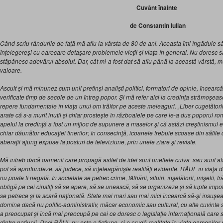
Cuvânt înainte
de Constantin Iulian
Când scriu rândurile de faţă mă aflu la vârsta de 80 de ani. Aceasta îmi îngăduie s
înţelegereşi cu oarecare detaşare problemele vieţii şi viaţa în general. Nu doresc să 
stăpânesc adevărul absolut. Dar, cât mi-a fost dat să aflu până la această vârstă, m
valoare.
Ascult şi mă minunez cum unii pretinşi analişti politici, formatori de opinie, încearc
verificate timp de secole de un întreg popor. Şi mă refer aici la credinţa strămoşea
repere fundamentale în viaţa unui om trăitor pe aceste meleaguri. „Liber cugetătorii” 
arate că s-a murit inutil şi chiar prosteşte în războaiele pe care le-a dus poporul ro
apelul la credinţă a fost un mijloc de supunere a maselor şi că astăzi creştinismul 
chiar dăunător educaţiei tinerilor; în consecinţă, icoanele trebuie scoase din sălil
aberaţii ajung expuse la posturi de televiziune, prin unele ziare şi reviste.
Mă întreb dacă oamenii care propagă astfel de idei sunt uneltele cuiva sau sunt atât
pot să aprofundeze, să judece, să înţeleagănişte realităţi evidente. RĂUL în viaţa d
nu poate fi negată. În societate se petrec crime, tâlhării, siluiri, înşelătorii, mişelii, tr
obligă pe cei cinstiţi să se apere, să se unească, să se organizeze şi să lupte împotr
se petrece şi la scară naţională. State mai mari sau mai mici încearcă să-şi însuşea
domine dacă nu politic-administrativ, măcar economic sau cultural, cu alte cuvinte s
a preocupat şi încă mai preocupă pe cei ce doresc o legislaţie internaţională care să 
dintre naţiunii. Deci RĂUL nu este o ficţiune, ci o crudă realitate în viaţa oamenilor şi