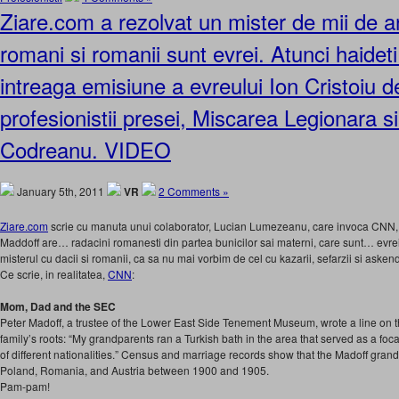
Ziare.com a rezolvat un mister de mii de a
romani si romanii sunt evrei. Atunci haide
intreaga emisiune a evreului Ion Cristoiu 
profesionistii presei, Miscarea Legionara s
Codreanu. VIDEO
January 5th, 2011
VR
2 Comments »
Ziare.com
scrie cu manuta unui colaborator, Lucian Lumezeanu, care invoca CNN, 
Maddoff are… radacini romanesti din partea bunicilor sai materni, care sunt… evrei. 
misterul cu dacii si romanii, ca sa nu mai vorbim de cel cu kazarii, sefarzii si ask
Ce scrie, in realitatea,
CNN
:
Mom, Dad and the SEC
Peter Madoff, a trustee of the Lower East Side Tenement Museum, wrote a line on tha
family’s roots: “My grandparents ran a Turkish bath in the area that served as a fo
of different nationalities.” Census and marriage records show that the Madoff gran
Poland, Romania, and Austria between 1900 and 1905.
Pam-pam!