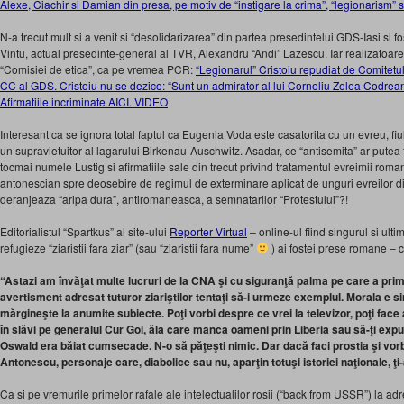
Alexe, Ciachir si Damian din presa, pe motiv de “instigare la crima”, “legionarism” si
N-a trecut mult si a venit si “desolidarizarea” din partea presedintelui GDS-Iasi si fo
Vintu, actual presedinte-general al TVR, Alexandru “Andi” Lazescu. Iar realizatoar
“Comisiei de etica”, ca pe vremea PCR:
“Legionarul” Cristoiu repudiat de Comitetu
CC al GDS. Cristoiu nu se dezice: “Sunt un admirator al lui Corneliu Zelea Codrea
Afirmatiile incriminate AICI. VIDEO
Interesant ca se ignora total faptul ca Eugenia Voda este casatorita cu un evreu, fiul 
un supravietuitor al lagarului Birkenau-Auschwitz. Asadar, ce “antisemita” ar putea
tocmai numele Lustig si afirmatiile sale din trecut privind tratamentul evreimii rom
antonescian spre deosebire de regimul de exterminare aplicat de unguri evreilor d
deranjeaza “aripa dura”, antiromaneasca, a semnatarilor “Protestului”?!
Editorialistul “Spartkus” al site-ului
Reporter Virtual
– online-ul fiind singurul si ult
refugieze “ziaristii fara ziar” (sau “ziaristii fara nume”
) ai fostei prese romane – c
“Astazi am învăţat multe lucruri de la CNA şi cu siguranţă palma pe care a pri
avertisment adresat tuturor ziariştilor tentaţi să-i urmeze exemplul. Morala e si
mărgineşte la anumite subiecte. Poţi vorbi despre ce vrei la televizor, poţi face apo
în slăvi pe generalul Cur Gol, ăla care mânca oameni prin Liberia sau să-ţi exp
Oswald era băiat cumsecade. N-o să păţeşti nimic. Dar dacă faci prostia şi vo
Antonescu, personaje care, diabolice sau nu, aparţin totuşi istoriei naţionale, ţi
Ca si pe vremurile primelor rafale ale intelectualilor rosii (“back from USSR”) la adr