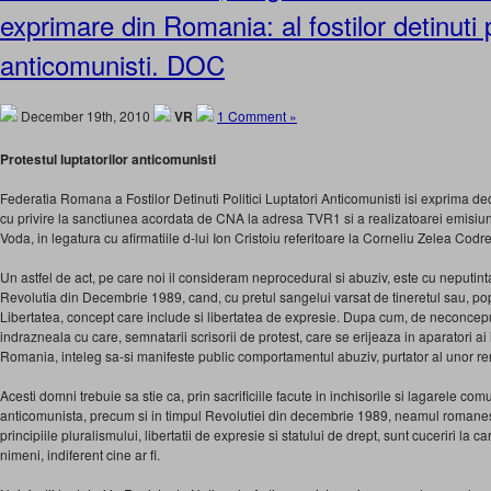
exprimare din Romania: al fostilor detinuti p
anticomunisti. DOC
December 19th, 2010
VR
1 Comment »
Protestul luptatorilor anticomunisti
Federatia Romana a Fostilor Detinuti Politici Luptatori Anticomunisti isi exprima de
cu privire la sanctiunea acordata de CNA la adresa TVR1 si a realizatoarei emisiuni
Voda, in legatura cu afirmatiile d-lui Ion Cristoiu referitoare la Corneliu Zelea Codr
Un astfel de act, pe care noi il consideram neprocedural si abuziv, este cu neputint
Revolutia din Decembrie 1989, cand, cu pretul sangelui varsat de tineretul sau, po
Libertatea, concept care include si libertatea de expresie. Dupa cum, de neconce
indrazneala cu care, semnatarii scrisorii de protest, care se erijeaza in aparatori ai 
Romania, inteleg sa-si manifeste public comportamentul abuziv, purtator al unor rem
Acesti domni trebuie sa stie ca, prin sacrificiile facute in inchisorile si lagarele com
anticomunista, precum si in timpul Revolutiei din decembrie 1989, neamul romanesc 
principiile pluralismului, libertatii de expresie si statului de drept, sunt cuceriri la 
nimeni, indiferent cine ar fi.