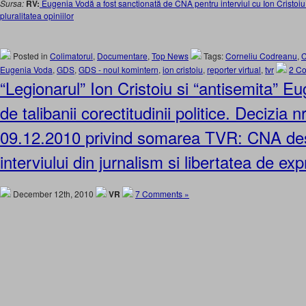
Sursa:
RV:
Eugenia Vodă a fost sancționată de CNA pentru interviul cu Ion Cristoiu
pluralitatea opiniilor
Posted in
Colimatorul
,
Documentare
,
Top News
Tags:
Corneliu Codreanu
,
C
Eugenia Voda
,
GDS
,
GDS - noul komintern
,
ion cristoiu
,
reporter virtual
,
tvr
2 C
“Legionarul” Ion Cristoiu si “antisemita” E
de talibanii corectitudinii politice. Decizia n
09.12.2010 privind somarea TVR: CNA des
interviului din jurnalism si libertatea de ex
December 12th, 2010
VR
7 Comments »