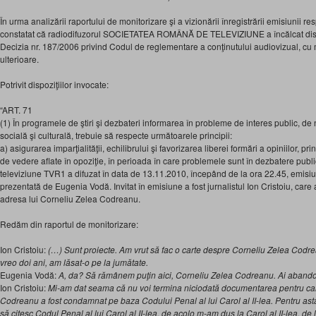
În urma analizării raportului de monitorizare şi a vizionării înregistrării emisiunii r
constatat că radiodifuzorul SOCIETATEA ROMÂNĂ DE TELEVIZIUNE a încălcat dispoziţii
Decizia nr. 187/2006 privind Codul de reglementare a conţinutului audiovizual, cu m
ulterioare.
Potrivit dispoziţiilor invocate:
“ART. 71
(1) În programele de ştiri şi dezbateri informarea în probleme de interes public, de
socială şi culturală, trebuie să respecte următoarele principii:
a) asigurarea imparţialităţii, echilibrului şi favorizarea liberei formări a opiniilor, p
de vedere aflate în opoziţie, în perioada în care problemele sunt în dezbatere public
televiziune TVR1 a difuzat în data de 13.11.2010, începând de la ora 22.45, emis
prezentată de Eugenia Vodă. Invitat în emisiune a fost jurnalistul Ion Cristoiu, care a
adresa lui Corneliu Zelea Codreanu.
Redăm din raportul de monitorizare:
Ion Cristoiu:
(…) Sunt proiecte. Am vrut să fac o carte despre Corneliu Zelea Codr
vreo doi ani, am lăsat-o pe la jumătate.
Eugenia Vodă:
A, da? Să rămânem puţin aici, Corneliu Zelea Codreanu. Ai abando
Ion Cristoiu:
Mi-am dat seama că nu voi termina niciodată documentarea pentru car
Codreanu a fost condamnat pe baza Codului Penal al lui Carol al II-lea. Pentru as
să citesc Codul Penal al lui Carol al II-lea, de acolo m-am dus la Carol al II-lea, de 