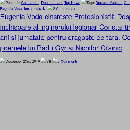
Posted in
Colimatorul
,
Documentare
,
Top News
Tags:
Bernard Maddoff
,
Cor
Eugenia Voda
,
ion cristoiu
,
tvr
2 Comments »
Eugenia Voda cinsteste Profesionistii: Despr
inchisoare al inginerului legionar Constantin
ani si jumatate pentru dragoste de tara. 
poemele lui Radu Gyr si Nichifor Crainic
December 23rd, 2010
VR
7 Comments »