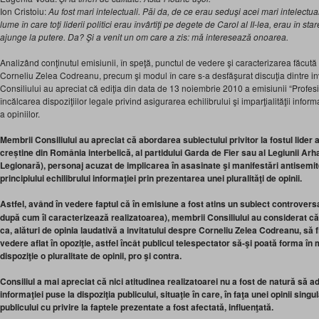
Ion Cristoiu:
Au fost mari intelectuali. Păi da, de ce erau seduşi acei mari intelectu
lume în care toţi liderii politici erau învârtiţi pe degete de Carol al II-lea, erau în 
ajunge la putere. Da? Şi a venit un om care a zis: mă interesează onoarea.
Analizând conţinutul emisiunii, în speţă, punctul de vedere şi caracterizarea făcută
Corneliu Zelea Codreanu, precum şi modul în care s-a desfăşurat discuţia dintre inv
Consiliului au apreciat că ediţia din data de 13 noiembrie 2010 a emisiunii “Profesion
încălcarea dispoziţiilor legale privind asigurarea echilibrului şi imparţialităţii informa
a opiniilor.
Membrii Consiliului au apreciat că abordarea subiectului privitor la fostul lider 
creștine din România interbelică, al partidului Garda de Fier sau al Legiunii Ar
Legionară), personaj acuzat de implicarea în asasinate şi manifestări antisem
principiului echilibrului informaţiei prin prezentarea unei pluralităţi de opinii.
Astfel, având în vedere faptul că în emisiune a fost atins un subiect controversa
după cum îl caracterizează realizatoarea),
membrii Consiliului au considerat că
ca, alături de opinia laudativă a invitatului despre Corneliu Zelea Codreanu,
să f
vedere aflat în opoziţie, astfel încât publicul telespectator să-şi poată forma în 
dispoziţie o pluralitate de opinii, pro şi contra.
Consiliul a mai apreciat că nici atitudinea realizatoarei nu a fost de natură să ad
informaţiei puse la dispoziţia publicului, situaţie în care, în faţa unei opinii sin
publicului cu privire la faptele prezentate a fost afectată, influenţată.