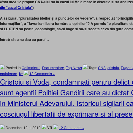
Io propun CNA-ului sa ia cazul lui Malaimare in discutie si sa analiz
Nota mea:
din “cazul Cristoiu”
:
A asigurat “pluralitatea ideilor şi a punctelor de vedere”, a respectat “principiile 
informaţiilor”, a “favorizat libera formăre a opiniilor”? A permis “
o pluralitate d
si LUXTEN sa poata, deontologic, sa-si bage si sa-si scoata ceva din gura domn
Intreb si eu nu dau cu paru’…
Posted in
Colimatorul
,
Documentare
,
Top News
Tags:
CNA
,
cristoiu
,
Eugeni
malaimare
,
tvr
18 Comments »
Cristoiu si Voda, condamnati pentru delict 
sunt agentii Politiei Gandirii care au dicta
in Ministerul Adevarului. Istoricul sigilarii 
cosciugul libertatii de exprimare si al pres
December 12th, 2010
VR
12 Comments »