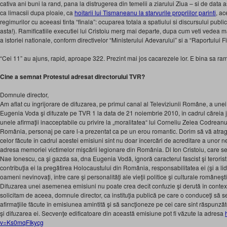
cativa ani buni la rand, pana la distrugerea din temelii a ziarului Ziua – si de data a
ca limacsii dupa ploaie, ca
hoitarii lui Tismaneanu la starvurile propriilor parinti
, ac
regimurilor cu aceeasi tinta “finala”: ocuparea totala a spatiului si discursului publ
asta!). Ramificatiile executiei lui Cristoiu merg mai departe, dupa cum veti vedea m
a istoriei nationale, conform directivelor “Ministerului Adevarului” si a “Raportului F
“Cei 11” au ajuns, rapid, aproape 322. Prezint mai jos cacarezele lor. E bina sa 
Cine a semnat Protestul adresat directorului TVR?
Domnule director,
Am aflat cu îngrijorare de difuzarea, pe primul canal al Televiziunii Române, a une
Eugenia Voda şi difuzate pe TVR 1 la data de 21 noiembrie 2010, în cadrul căreia jur
unele afirmaţii inacceptabile cu privire la „moralitatea“ lui Corneliu Zelea Codreanu
România, personaj pe care l-a prezentat ca pe un erou romantic. Dorim să vă atrag
celor făcute în cadrul acestei emisiuni sînt nu doar încercări de acreditare a unor ne
adresa memoriei victimelor mişcării legionare din România. Dl Ion Cristoiu, care se de
Nae Ionescu, ca şi gazda sa, dna Eugenia Vodă, ignoră caracterul fascist şi terorist 
contribuţia ei la pregătirea Holocaustului din România, responsabilitatea ei (şi a li
oameni nevinovaţi, între care şi personalităţi ale vieţii politice şi culturale româneşt
Difuzarea unei asemenea emisiuni nu poate crea decît confuzie şi derută în context
solicitam de aceea, domnule director, ca instituţia publică pe care o conduceţi să 
afirmaţiile făcute în emisiunea amintită şi să sancţioneze pe cei care sînt răspunză
şi difuzarea ei. Secvenţe edificatoare din această emisiune pot fi văzute la adresa
v=Ks0mqFIkycg