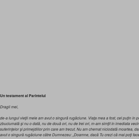
Un testament al Parintelui
Dragii mei,
de-a lungul vieţii mele am avut o singură rugăciune. Viaţa mea a fost, cel puţin în pri
zbuciumată şi nu o dată, nu de două ori, nu de trei ori, m-am simţit în imediata vecin
suferinţelor şi primejdiilor prin care am trecut.
Nu am chemat niciodată moartea, da
avut o singură rugăciune către Dumnezeu: „Doamne, dacă Tu crezi că mai poţi face