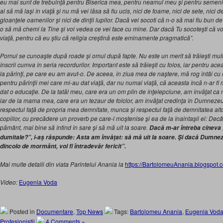
eu mai sunt de trebuinţă pentru Biserica mea, pentru neamul meu şi pentru semenii 
ai să mă laşi în viaţă şi nu mă vei lăsa să fiu ucis, nici de foame, nici de sete, nici de 
gloanţele oamenilor şi nici de dinţii lupilor. Dacă vei socoti că n-o să mai fiu bun de
o să mă chemi la Tine şi voi vedea ce vei face cu mine. Dar dacă Tu socoteşti că voi 
viaţă, pentru că eu ştiu că religia creştină este eminamente pragmatică”.
Pomul se cunoaşte după roade şi omul după fapte. Nu este un merit să trăieşti mult,
înscrii cumva în seria recordurilor. Important este să trăieşti cu folos, iar pentru ace
la părinţi, pe care eu am avut-o. De aceea, în ziua mea de naştere, mă rog întâi c
pentru părinţii mei care mi-au dat viaţă, dar nu numai viaţă, că aceasta încă n-ar fi
dat o educaţie. De la tatăl meu, care era un om plin de înţelepciune, am învăţat ca n
iar de la mama mea, care era un tezaur de folclor, am învăţat credinţa în Dumnezeu,
respectul faţă de propria mea demnitate, munca şi respectul faţă de demnitatea 
copiilor, cu precădere un proverb pe care-l moştenise şi ea de la înaintaşii ei: Decât 
pământ, mai bine să întind în sare şi să mă uit la soare.
Dacă m-ar întreba cineva 
dumitale?
”,
i-aş răspunde: Asta am învăţat: să mă uit la soare. Şi dacă Dumne
dincolo de mormânt, voi fi întradevăr fericit”.
Mai multe detalii din viata Parintelui Anania la
https://BartolomeuAnania.blogspot.
Video:
Eugenia Voda
Posted in
Documentare
,
Top News
Tags:
Bartolomeu Anania
,
Eugenia Vod
Profesionistii
4 Comments »