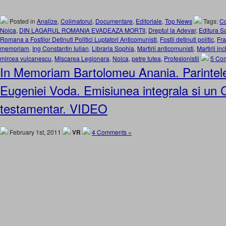
Posted in
Analize
,
Colimatorul
,
Documentare
,
Editoriale
,
Top News
Tags:
Co
Noica
,
DIN LAGARUL ROMANIA EVADEAZA MORTII
,
Dreptul la Adevar
,
Editura S
Romana a Fostilor Detinuti Politici Luptatori Anticomunisti
,
Fostii detinuti politic
,
Fra
memoriam
,
Ing Constantin Iulian
,
Libraria Sophia
,
Martirii anticomunisti
,
Martirii inc
mircea vulcanescu
,
Miscarea Legionara
,
Noica
,
petre tutea
,
Profesionistii
5 Co
In Memoriam Bartolomeu Anania. Parintele 
Eugeniei Voda. Emisiunea integrala si un 
testamentar. VIDEO
February 1st, 2011
VR
4 Comments »