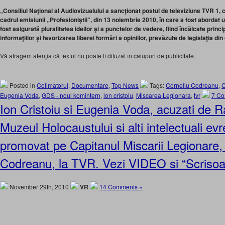
„Consiliul Naţional al Audiovizualului a sancţionat postul de televiziune TVR 1, c
cadrul emisiunii „Profesioniştii”, din 13 noiembrie 2010, în care a fost abordat 
fost asigurată pluralitatea ideilor şi a punctelor de vedere, fiind încălcate principii
informaţiilor şi favorizarea liberei formări a opiniilor, prevăzute de legislaţia di
Vă atragem atenţia că textul nu poate fi difuzat în calupuri de publicitate.
Posted in
Colimatorul
,
Documentare
,
Top News
Tags:
Corneliu Codreanu
,
C
Eugenia Voda
,
GDS - noul komintern
,
ion cristoiu
,
Miscarea Legionara
,
tvr
7 Co
Ion Cristoiu si Eugenia Voda, acuzati de R
Muzeul Holocaustului si alti intelectuali evr
promovat pe Capitanul Miscarii Legionare,
Codreanu, la TVR. Vezi VIDEO si “Scrisoa
November 29th, 2010
VR
14 Comments »