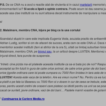
P.S.
De ce CNA nu a avut o reactie atat de virulenta si in cazul
martelarii
memoriei p
inmormantarii lui?
Si acolo a lipsit o opinie contrara.
Poate acum isi dau seama jur
aceste asa-zise institutii ce nu sunt altceva decat instrumente de manipulare a ma
si
2. Malaimare, membru CNA, injura pe blog ca la usa cortului
Scandalul stupid in care este implicata Eugenia Voda, acuzata practic de antisemit
Adrian Lustig, scriitor si om de afaceri de succes, arata cam ce este CNA-ul. Daca 
membrilor acestei institutii (fani ai stirilor de la ora 5), uitati ce limbaj suburban folo
Malaimare, membru CNA, pe
blogul sau
, la un articol despre LUXTEN. Mentionez c
injurat direct, fara puncte de suspensie.
“Intreb: cine pizda ma-sii plateste aceasta institutie ca sa-si bata joc de noi? Raspu
acceptat sa fim fututi in gura de catre orice animal, de catre orice golan de doi bani
orice jigodie ordinara care isi poate cumpara cu 7000 Ron linistea in tara asta de
Acesta este vaca de la telefon. Are ea vreun nume? Nu. Pentru ca ea lucr
LUXTEN!
a platit-o pe fata lui Basescu cu 7000 Ron si o doare in cur de ceea ce trebuie, est
oras, pentru acesti cretini de oraseni care platesc ca idiotii pentru ca unii sa se po
cacat ce sunteti, javre ordinare, vaci de doi bani…
Pastele mamii voastre de golani
”
Cariere Media.ro
Continuarea la