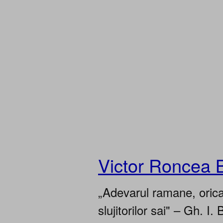
Victor Roncea 
„Adevarul ramane, oricar
slujitorilor sai" – Gh. I. 