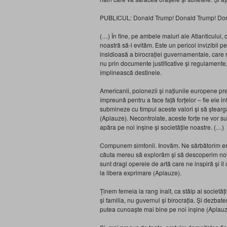
PUBLICUL: Donald Trump! Donald Trump! Don
(…) În fine, pe ambele maluri ale Atlanticului, c
noastră să-l evităm. Este un pericol invizibil pe
insidioasă a birocrației guvernamentale, care r
nu prin documente justificative și regulamente,
împlinească destinele.
Americanii, polonezii și națiunile europene pr
împreună pentru a face față forțelor – fie ele 
submineze cu timpul aceste valori și să șteargă 
(Aplauze). Necontrolate, aceste forțe ne vor sub
apăra pe noi înșine și societățile noastre. (…)
Compunem simfonii. Inovăm. Ne sărbătorim eroii
căuta mereu să explorăm și să descoperim noi
sunt dragi operele de artă care ne inspiră și 
la libera exprimare (Aplauze).
Ținem femeia la rang înalt, ca stâlp al societăți
și familia, nu guvernul și birocrația. Și dezbat
putea cunoaște mai bine pe noi înșine (Aplauz