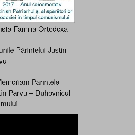
ista Familia Ortodoxa
nile Părintelui Justin
vu
Memoriam Parintele
tin Parvu – Duhovnicul
mului