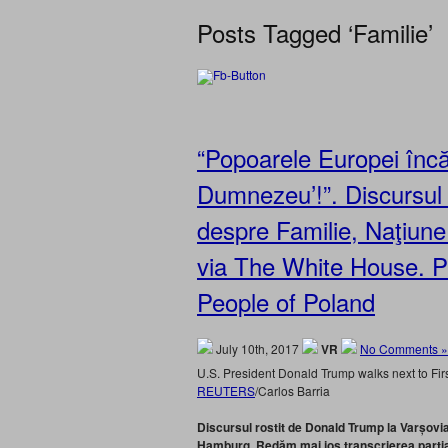
Posts Tagged ‘Familie’
“Popoarele Europei încă 
Dumnezeu’!”. Discursul 
despre Familie, Naţiun
via The White House. P
People of Poland
July 10th, 2017
VR
No Comments »
U.S. President Donald Trump walks next to Fir
REUTERS
/Carlos Barria
Discursul rostit de Donald Trump la Varșovia,
Hamburg. Redăm mai jos transcrierea parțial