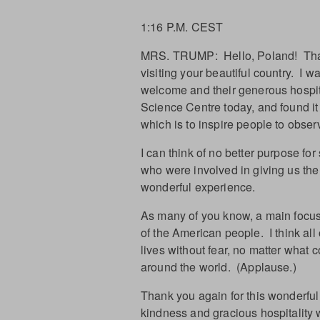
1:16 P.M. CEST
MRS. TRUMP: Hello, Poland! Tha
visiting your beautiful country. I 
welcome and their generous hospital
Science Centre today, and found it n
which is to inspire people to obse
I can think of no better purpose fo
who were involved in giving us the
wonderful experience.
As many of you know, a main focus
of the American people. I think all
lives without fear, no matter what co
around the world. (Applause.)
Thank you again for this wonderful
kindness and gracious hospitality w