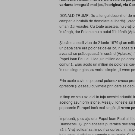
varianta integrală mai jos, în original, via 
DONALD TRUMP: De-a lungul deceniilor de regim
campanie brutală de demolare a libertății, credințe
umanității voastre. Cu toate acestea, nu v-ați p
înfrângă, dar Polonia nu a putut fi înfrântă (Ap
Și, când a sosit ziua de 2 iunie 1979 și un mili
un papă care era polonez de-al lor, în acea zi to
avea să se prăbușească în curând (Aplauze). Tre
Papei Ioan Paul al II-lea, un milion de polonezi
comună. Erau acolo un milion de polonezi care
într-un singur glas, cu vorbe simple: „Îl vrem
Prin acele cuvinte, poporul polonez evoca prom
opresorii și găseau cuvintele prin care să dec
În timp ce stau azi aici în fața acestei adunări
acelor glasuri prin istorie. Mesajul lor este az
popoarele Europei încă mai strigă:
„Îl vrem 
Împreună, și cu ajutorul Papei Ioan Paul al II-l
Dumnezeu. Și, prin această puternică declarație
trăiți. V-ați solidarizat împotriva opresiunii, î
hain care vă sărăcea orașele și sufletele. Și aț