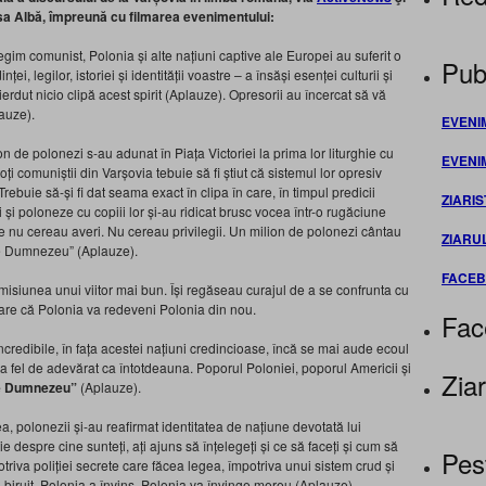
Casa Albă, împreună cu filmarea evenimentului:
 comunist, Polonia și alte națiuni captive ale Europei au suferit o
Publ
i, legilor, istoriei și identității voastre – a însăși esenței culturii și
ierdut nicio clipă acest spirit (Aplauze). Opresorii au încercat să vă
lauze).
EVENI
on de polonezi s-au adunat în Piața Victoriei la prima lor liturghie cu
EVENI
ți comuniștii din Varșovia tebuie să fi știut că sistemul lor opresiv
buie să-și fi dat seama exact în clipa în care, în timpul predicii
ZIARIS
 și poloneze cu copiii lor și-au ridicat brusc vocea într-o rugăciune
 nu cereau averi. Nu cereau privilegii. Un milion de polonezi cântau
ZIARU
 pe Dumnezeu” (Aplauze).
FACE
isiunea unui viitor mai bun. Își regăseau curajul de a se confrunta cu
lare că Polonia va redeveni Polonia din nou.
Fac
 incredibile, în fața acestei națiuni credincioase, încă se mai aude ecoul
i la fel de adevărat ca întotdeauna. Poporul Poloniei, poporul Americii și
Ziar
pe Dumnezeu”
(Aplauze).
ea, polonezii și-au reafirmat identitatea de națiune devotată lui
 despre cine sunteți, ați ajuns să înțelegeți și ce să faceți și cum să
Pes
mpotriva poliției secrete care făcea legea, împotriva unui sistem crud și
i biruit. Polonia a învins. Polonia va învinge mereu (Aplauze).