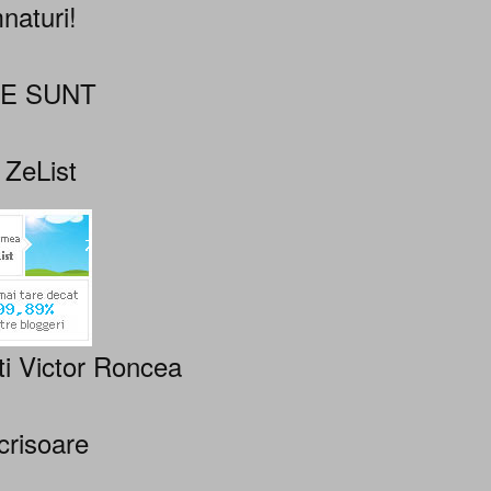
naturi!
NE SUNT
 ZeList
ti Victor Roncea
crisoare