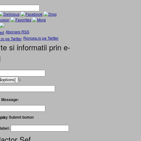
Abonare RSS
Roncea.ro pe Twitter
te si informatii prin e-
l
'>
 Message:
play Submit button
and.
label:
actor Șef