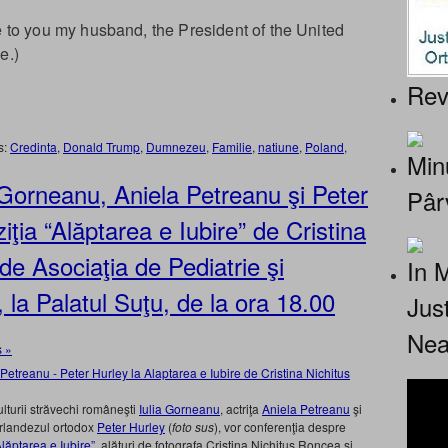
e to you my husband, the President of the United
e.)
Rev
s:
Credinta
,
Donald Trump
,
Dumnezeu
,
Familie
,
natiune
,
Poland
,
Minu
a Gorneanu, Aniela Petreanu şi Peter
Pâr
ţia “Alăptarea e Iubire” de Cristina
de Asociaţia de Pediatrie şi
In 
 la Palatul Suţu, de la ora 18.00
Jus
Nea
 »
lturii străvechi româneşti
Iulia Gorneanu
, actriţa
Aniela Petreanu
şi
 irlandezul ortodox
Peter Hurley
(
foto sus
), vor conferenţia despre
Alăptarea e Iubire”
, alături de fotografa Cristina Nichituş Roncea şi