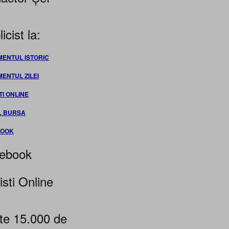
icist la:
MENTUL ISTORIC
MENTUL ZILEI
TI ONLINE
L BURSA
BOOK
ebook
isti Online
te 15.000 de