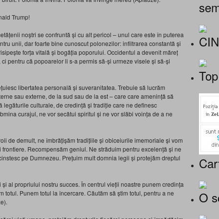
sem
ald Trump!
etățenii noștri se confruntă și cu alt pericol – unul care este în puterea
CI
ntru unii, dar foarte bine cunoscut polonezilor: infiltrarea constantă și
isipește forța vitală și bogăția poporului. Occidentul a devenit măreț
 ci pentru că popoarelor li s-a permis să-și urmeze visele și să-și
Top
ețuiesc libertatea personală și suveranitatea. Trebuie să lucrăm
interne sau externe, de la sud sau de la est – care care amenință să
legăturile culturale, de credință și tradiție care ne definesc
mina curajul, ne vor secătui spiritul și ne vor slăbi voința de a ne
 de demult, ne îmbrățișăm tradițiile și obiceiurile imemoriale și vom
 frontiere. Recompensăm geniul. Ne străduim pentru excelență și ne
îl cinstesc pe Dumnezeu. Prețuim mult domnia legii și protejăm dreptul
Car
i și al propriului nostru succes. În centrul vieții noastre punem credința
O s
em totul. Punem totul la încercare. Căutăm să știm totul, pentru a ne
e).