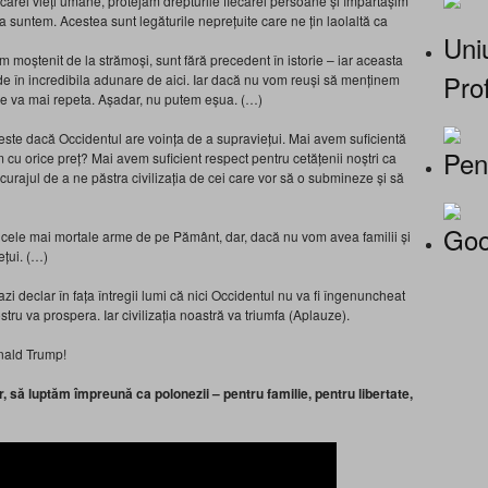
ecărei vieți umane, protejăm drepturile fiecărei persoane și împărtășim
Așa suntem. Acestea sunt legăturile neprețuite care ne țin laolaltă ca
Uniu
 moștenit de la strămoși, sunt fără precedent în istorie – iar aceasta
Prof
vede în incredibila adunare de aici. Iar dacă nu vom reuși să menținem
 se va mai repeta. Așadar, nu putem eșua. (…)
este dacă Occidentul are voința de a supraviețui. Mai avem suficientă
Pen
m cu orice preț? Mai avem suficient respect pentru cetățenii noștri ca
urajul de a ne păstra civilizația de cei care vor să o submineze și să
Goo
ele mai mortale arme de pe Pământ, dar, dacă nu vom avea familii și
ețui. (…)
i declar în fața întregii lumi că nici Occidentul nu va fi îngenuncheat
stru va prospera. Iar civilizația noastră va triumfa (Aplauze).
ald Trump!
 să luptăm împreună ca polonezii – pentru familie, pentru libertate,