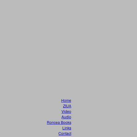
Home
ZIUA
Video
Audio
Roncea Books
Links
Contact