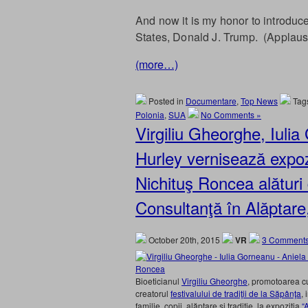
And now it is my honor to introduc
States, Donald J. Trump. (Applaus
(more…)
Posted in
Documentare
,
Top News
Tag
Polonia
,
SUA
No Comments »
Virgiliu Gheorghe, Iuli
Hurley vernisează expozi
Nichituş Roncea alături 
Consultanţă în Alăptare,
October 20th, 2015
VR
3 Comments
Bioeticianul
Virgiliu Gheorghe
, promotoarea cu
creatorul
festivalului de tradiţii de la Săpânţa
,
familie, copii, alăptare şi tradiţie, la expoziţia
“