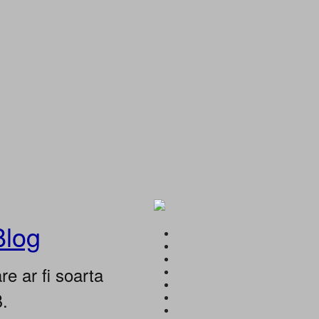
Blog
e ar fi soarta
B.