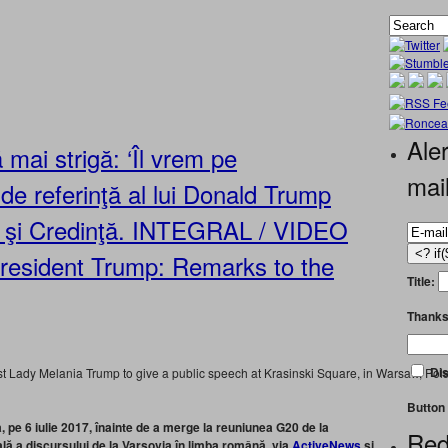
Aler
mai strigă: ‘Îl vrem pe
mai
de referinţă al lui Donald Trump
e şi Credinţă. INTEGRAL / VIDEO
resident Trump: Remarks to the
Title:
Thanks
Dis
st Lady Melania Trump to give a public speech at Krasinski Square, in Warsaw, Pol
Button 
 pe 6 iulie 2017, înainte de a merge la reuniunea G20 de la
Red
ă a discursului de la Varșovia în limba română, via
ActiveNews
şi