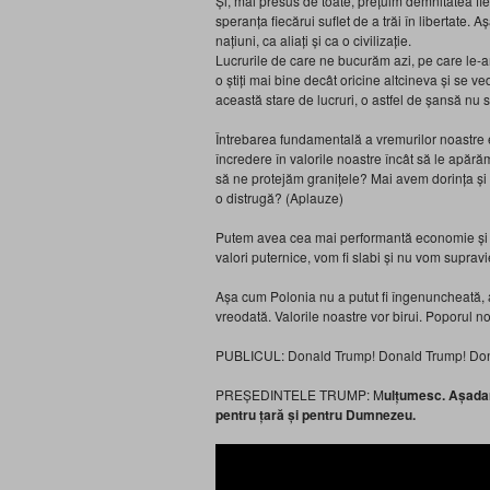
Și, mai presus de toate, prețuim demnitatea fi
speranța fiecărui suflet de a trăi în libertate. 
națiuni, ca aliați și ca o civilizație.
Lucrurile de care ne bucurăm azi, pe care le-am
o știți mai bine decât oricine altcineva și se 
această stare de lucruri, o astfel de șansă nu
Întrebarea fundamentală a vremurilor noastre 
încredere în valorile noastre încât să le apără
să ne protejăm granițele? Mai avem dorința și c
o distrugă? (Aplauze)
Putem avea cea mai performantă economie și c
valori puternice, vom fi slabi și nu vom supravi
Așa cum Polonia nu a putut fi îngenuncheată, az
vreodată. Valorile noastre vor birui. Poporul no
PUBLICUL: Donald Trump! Donald Trump! Don
PREȘEDINTELE TRUMP: M
ulțumesc. Așadar,
pentru țară și pentru Dumnezeu.