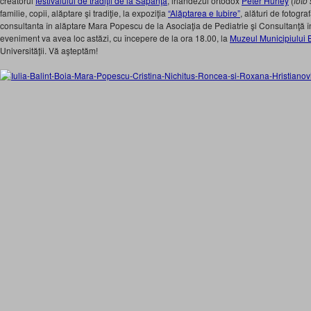
creatorul
festivalului de tradiţii de la Săpânţa
, irlandezul ortodox
Peter Hurley
(
foto
familie, copii, alăptare şi tradiţie, la expoziţia
“Alăptarea e Iubire”
, alături de fotogr
consultanta în alăptare Mara Popescu de la Asociaţia de Pediatrie şi Consultanţă î
eveniment va avea loc astăzi, cu începere de la ora 18.00, la
Muzeul Municipiului B
Universităţii. Vă aşteptăm!