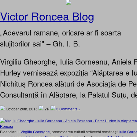
Victor Roncea Blog
„Adevarul ramane, oricare ar fi soarta
slujitorilor sai" – Gh. I. B.
Virgiliu Gheorghe, Iulia Gorneanu, Aniela 
Hurley vernisează expoziţia “Alăptarea e Iu
Nichituş Roncea alături de Asociaţia de Ped
Consultanţă în Alăptare, la Palatul Suţu, d
October 20th, 2015
VR
3 Comments »
Bioeticianul
Virgiliu Gheorghe
, promotoarea culturii străvechi româneşti
Iulia Gorn