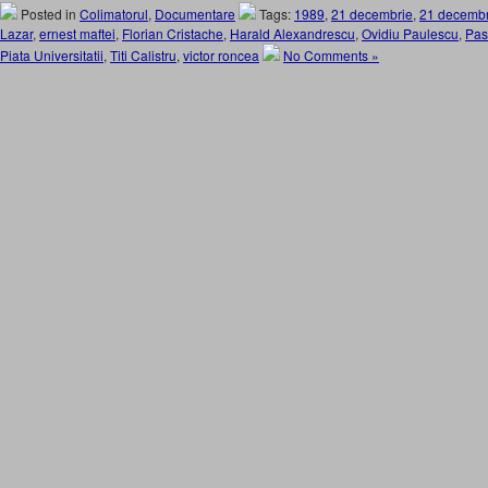
Posted in
Colimatorul
,
Documentare
Tags:
1989
,
21 decembrie
,
21 decembr
Lazar
,
ernest maftei
,
Florian Cristache
,
Harald Alexandrescu
,
Ovidiu Paulescu
,
Pasc
Piata Universitatii
,
Titi Calistru
,
victor roncea
No Comments »