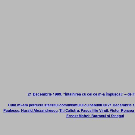
21 Decembrie 1989: “Întâlnirea cu cel ce m-a împuşcat” – de F
Cum mi-am petrecut sfarsitul comunismului cu nebunii lui 21 Decembrie 
Paulescu, Harald Alexandrescu, Titi Calistru, Pascal Ilie Virgil, Victor Roncea 
Ernest Maftei: Batranul si Steagul