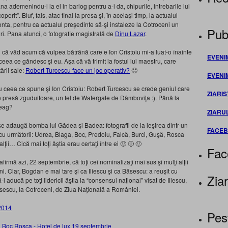
a ademenindu-l la el in barlog pentru a-i da, chipurile, intrebarile lui
erit”. Bluf, fals, atac final la presa şi, în acelaşi timp, la actualul
onta, pentru ca actualul preşedinte să-şi instaleze la Cotroceni un
Publ
ri. Pana atunci, o fotografie magistrală de
Dinu Lazar
.
că văd acum că vulpea bătrână care e Ion Cristoiu mi-a luat-o înainte
EVENI
ceea ce gândesc şi eu. Aşa că vă trimit la fostul lui maestru, care
ării sale:
Robert Turcescu face un joc operativ?
🙂
EVENI
u ceea ce spune şi Ion Cristoiu: Robert Turcescu se crede geniul care
ZIARIS
 presă zguduitoare, un fel de Watergate de Dâmboviţa :). Până la
teag?
ZIARU
e adaugă bomba lui Gâdea şi Badea: fotografii de la ieşirea dintr-un
FACE
 cu următorii: Udrea, Blaga, Boc, Predoiu, Falcă, Burci, Guşă, Rosca
ţii… Cică mai toţi ăştia erau certaţi între ei 🙂 🙂 🙂
Fac
mă azi, 22 septembrie, că toţi cei nominalizaţi mai sus şi mulţi alţii
ni. Clar, Bogdan e mai tare şi ca Iliescu şi ca Băsescu: a reuşit cu
Ziar
ă-i aducă pe toţi lidericii ăştia la “consensul naţional” visat de Iliescu,
ăsescu, la Cotroceni, de Ziua Naţională a României.
Pes