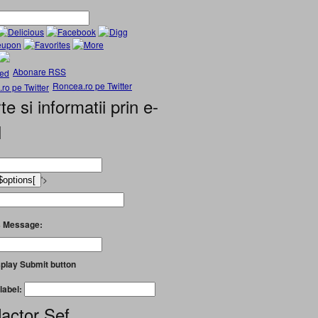
Abonare RSS
Roncea.ro pe Twitter
te si informatii prin e-
l
'>
 Message:
play Submit button
label:
actor Șef