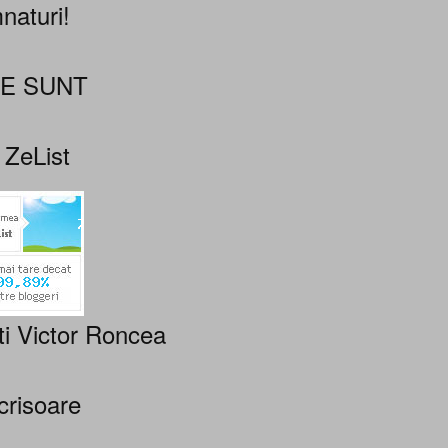
naturi!
NE SUNT
 ZeList
ti Victor Roncea
crisoare