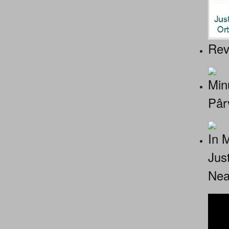
Rev
Minu
Pâr
In 
Jus
Nea