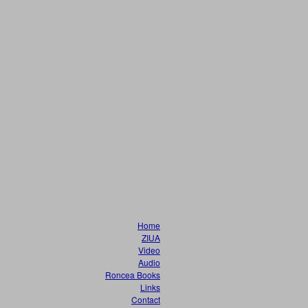
Home
ZIUA
Video
Audio
Roncea Books
Links
Contact