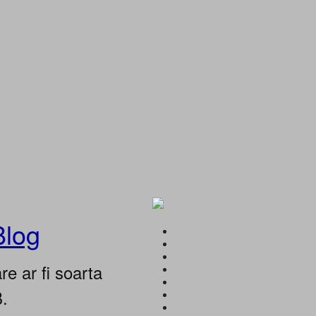
Blog
e ar fi soarta
B.