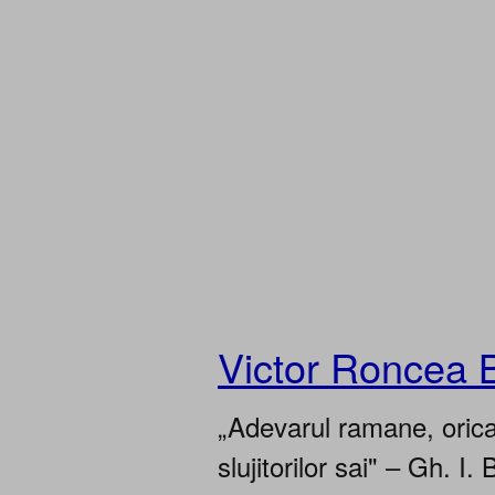
Victor Roncea 
„Adevarul ramane, oricar
slujitorilor sai" – Gh. I. 