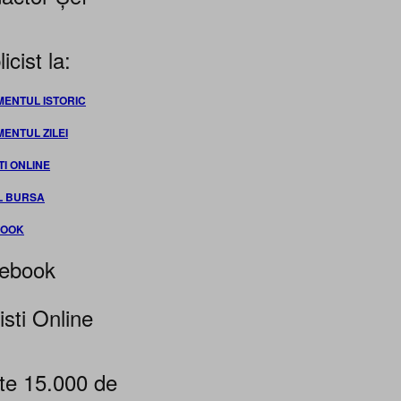
icist la:
MENTUL ISTORIC
MENTUL ZILEI
TI ONLINE
L BURSA
BOOK
ebook
isti Online
te 15.000 de