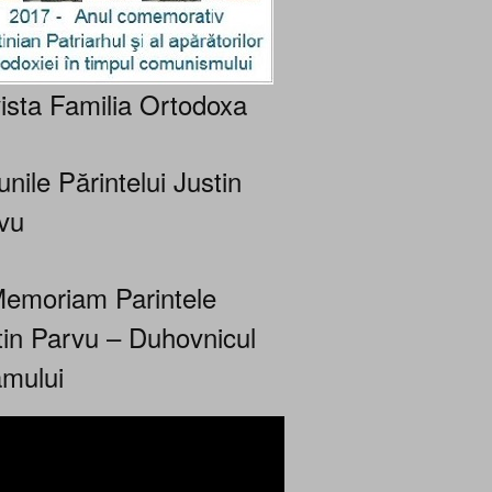
ista Familia Ortodoxa
nile Părintelui Justin
vu
Memoriam Parintele
tin Parvu – Duhovnicul
mului