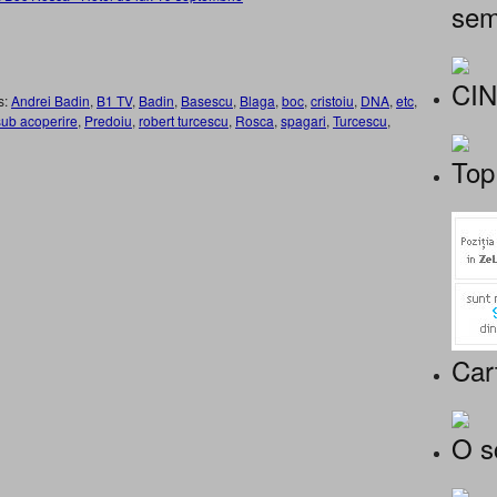
sem
CI
s:
Andrei Badin
,
B1 TV
,
Badin
,
Basescu
,
Blaga
,
boc
,
cristoiu
,
DNA
,
etc
,
 sub acoperire
,
Predoiu
,
robert turcescu
,
Rosca
,
spagari
,
Turcescu
,
Top
Car
O s