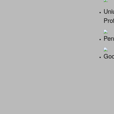
Uniu
Prof
Pen
Goo