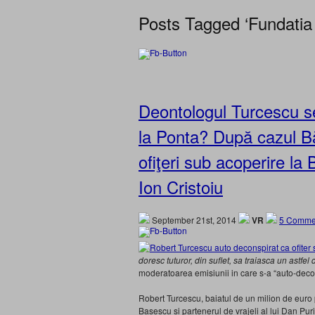
Posts Tagged ‘Fundatia
Deontologul Turcescu se
la Ponta? După cazul Bă
ofiţeri sub acoperire l
Ion Cristoiu
September 21st, 2014
VR
5 Comme
doresc tuturor, din suflet, sa traiasca un astfe
moderatoarea emisiunii in care s-a “auto-decon
Robert Turcescu, baiatul de un milion de euro 
Basescu si partenerul de vrajeli al lui Dan P