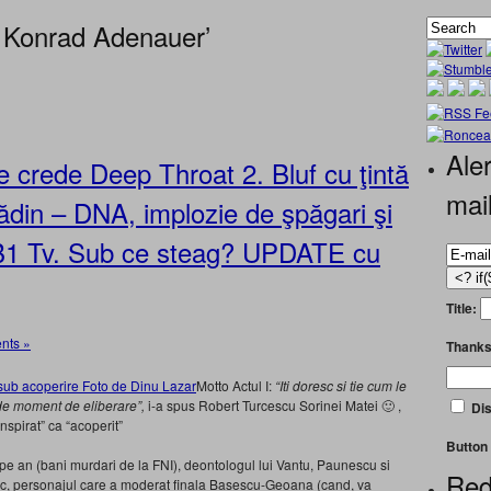
 Konrad Adenauer’
Aler
 crede Deep Throat 2. Bluf cu ţintă
mai
din – DNA, implozie de şpăgari şi
a B1 Tv. Sub ce steag? UPDATE cu
Title:
nts »
Thanks
Motto Actul I:
“Iti doresc si tie cum le
l de moment de eliberare”,
i-a spus Robert Turcescu Sorinei Matei 🙂 ,
Dis
spirat” ca “acoperit”
Button 
pe an (bani murdari de la FNI), deontologul lui Vantu, Paunescu si
Red
uric, personajul care a moderat finala Basescu-Geoana (cand, va