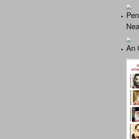
Pen
Nea
An 