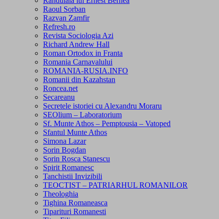
Randuiala lui Ernest Bernea
Raoul Sorban
Razvan Zamfir
Refresh.ro
Revista Sociologia Azi
Richard Andrew Hall
Roman Ortodox in Franta
Romania Carnavalului
ROMANIA-RUSIA.INFO
Romanii din Kazahstan
Roncea.net
Secareanu
Secretele istoriei cu Alexandru Moraru
SEOlium – Laboratorium
Sf. Munte Athos – Pemptousia – Vatoped
Sfantul Munte Athos
Simona Lazar
Sorin Bogdan
Sorin Rosca Stanescu
Spirit Romanesc
Tanchistii Invizibili
TEOCTIST – PATRIARHUL ROMANILOR
Theologhia
Tighina Romaneasca
Tiparituri Romanesti