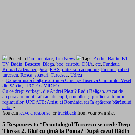
Posted in
Documentare
,
Top News
Tags:
Andrei Badin
,
B1
TV
,
Badin
,
Basescu
,
Blaga
,
boc
,
cristoiu
,
DNA
,
etc
,
Fundatia
Konrad Adenauer
,
gusa
,
KAS
,
ofiter sub acoperire
,
Predoiu
,
robert
turcescu
,
Rosca
,
spagari
,
Turcescu
,
Udrea
«
Extraordinara înălţare a Sfintei Cruci pe Biserica Cimitirului Vesel
din Săpânţa. FOTO / VIDEO
Cu ce drept vorbeşti, dle Andrei Pleşu? Radu Beligan, atacat de
amploaiatul unui traficant de copii, complice şi profitor al tuturor
regimurilor. UPDATE: Artişti ai României sar în apărarea bătrânului
actor
»
You can
leave a response
, or
trackback
from your own site.
5 Responses to “Deontologul Turcescu se crede Deep
Throat 2. Bluf cu ţintă la Ponta? După cazul Bădin