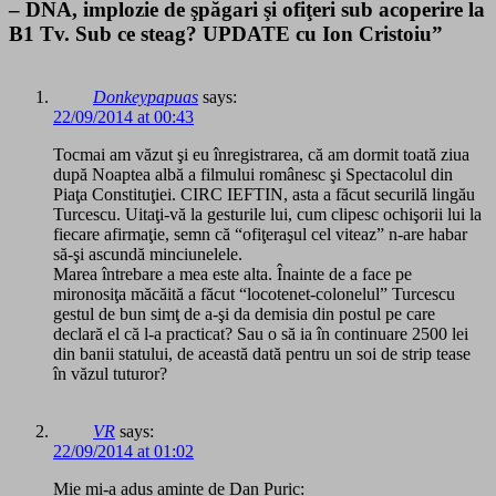
– DNA, implozie de şpăgari şi ofiţeri sub acoperire la
B1 Tv. Sub ce steag? UPDATE cu Ion Cristoiu”
Donkeypapuas
says:
22/09/2014 at 00:43
Tocmai am văzut şi eu înregistrarea, că am dormit toată ziua
după Noaptea albă a filmului românesc şi Spectacolul din
Piaţa Constituţiei. CIRC IEFTIN, asta a făcut securilă lingău
Turcescu. Uitaţi-vă la gesturile lui, cum clipesc ochişorii lui la
fiecare afirmaţie, semn că “ofiţeraşul cel viteaz” n-are habar
să-şi ascundă minciunelele.
Marea întrebare a mea este alta. Înainte de a face pe
mironosiţa măcăită a făcut “locotenet-colonelul” Turcescu
gestul de bun simţ de a-şi da demisia din postul pe care
declară el că l-a practicat? Sau o să ia în continuare 2500 lei
din banii statului, de această dată pentru un soi de strip tease
în văzul tuturor?
VR
says:
22/09/2014 at 01:02
Mie mi-a adus aminte de Dan Puric: