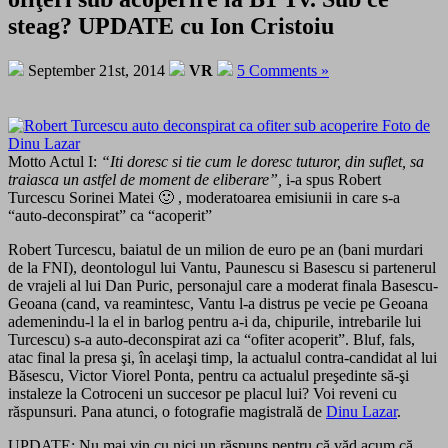
steag? UPDATE cu Ion Cristoiu
September 21st, 2014
VR
5 Comments »
Motto Actul I:
“Iti doresc si tie cum le doresc tuturor, din suflet, sa
traiasca un astfel de moment de eliberare”,
i-a spus Robert
Turcescu Sorinei Matei 🙂 , moderatoarea emisiunii in care s-a
“auto-deconspirat” ca “acoperit”
Robert Turcescu, baiatul de un milion de euro pe an (bani murdari
de la FNI), deontologul lui Vantu, Paunescu si Basescu si partenerul
de vrajeli al lui Dan Puric, personajul care a moderat finala Basescu-
Geoana (cand, va reamintesc, Vantu l-a distrus pe vecie pe Geoana
ademenindu-l la el in barlog pentru a-i da, chipurile, intrebarile lui
Turcescu) s-a auto-deconspirat azi ca “ofiter acoperit”. Bluf, fals,
atac final la presa şi, în acelaşi timp, la actualul contra-candidat al lui
Băsescu, Victor Viorel Ponta, pentru ca actualul preşedinte să-şi
instaleze la Cotroceni un succesor pe placul lui? Voi reveni cu
răspunsuri. Pana atunci, o fotografie magistrală de
Dinu Lazar
.
UPDATE: Nu mai vin cu nici un răspuns pentru că văd acum că