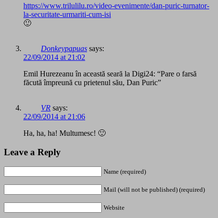
https://www.trilulilu.ro/video-evenimente/dan-puric-turnator-
la-securitate-urmariti-cum-isi
🙂
Donkeypapuas
says:
22/09/2014 at 21:02
Emil Hurezeanu în această seară la Digi24: “Pare o farsă
făcută împreună cu prietenul său, Dan Puric”
VR
says:
22/09/2014 at 21:06
Ha, ha, ha! Multumesc! 🙂
Leave a Reply
Name (required)
Mail (will not be published) (required)
Website