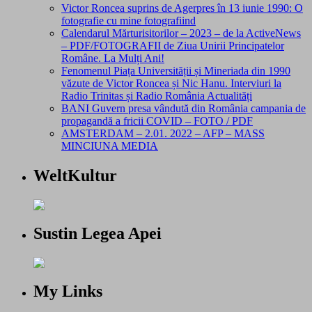
Victor Roncea suprins de Agerpres în 13 iunie 1990: O
fotografie cu mine fotografiind
Calendarul Mărturisitorilor – 2023 – de la ActiveNews
– PDF/FOTOGRAFII de Ziua Unirii Principatelor
Române. La Mulți Ani!
Fenomenul Piața Universității și Mineriada din 1990
văzute de Victor Roncea și Nic Hanu. Interviuri la
Radio Trinitas și Radio România Actualități
BANI Guvern presa vândută din România campania de
propagandă a fricii COVID – FOTO / PDF
AMSTERDAM – 2.01. 2022 – AFP – MASS
MINCIUNA MEDIA
WeltKultur
Sustin Legea Apei
My Links