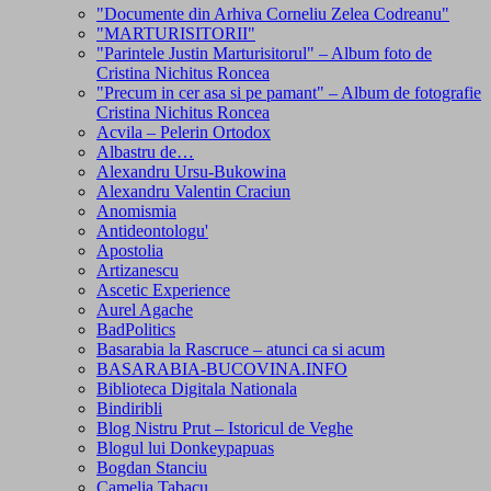
"Documente din Arhiva Corneliu Zelea Codreanu"
"MARTURISITORII"
"Parintele Justin Marturisitorul" – Album foto de
Cristina Nichitus Roncea
"Precum in cer asa si pe pamant" – Album de fotografie
Cristina Nichitus Roncea
Acvila – Pelerin Ortodox
Albastru de…
Alexandru Ursu-Bukowina
Alexandru Valentin Craciun
Anomismia
Antideontologu'
Apostolia
Artizanescu
Ascetic Experience
Aurel Agache
BadPolitics
Basarabia la Rascruce – atunci ca si acum
BASARABIA-BUCOVINA.INFO
Biblioteca Digitala Nationala
Bindiribli
Blog Nistru Prut – Istoricul de Veghe
Blogul lui Donkeypapuas
Bogdan Stanciu
Camelia Tabacu