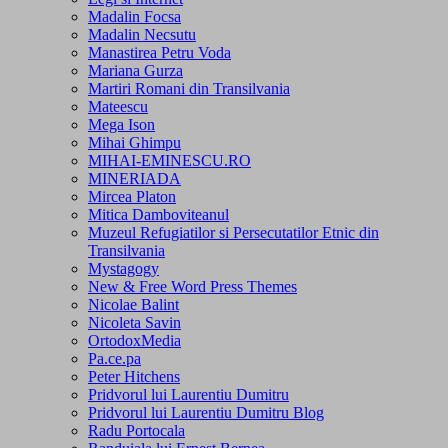
Madalin Focsa
Madalin Necsutu
Manastirea Petru Voda
Mariana Gurza
Martiri Romani din Transilvania
Mateescu
Mega Ison
Mihai Ghimpu
MIHAI-EMINESCU.RO
MINERIADA
Mircea Platon
Mitica Damboviteanul
Muzeul Refugiatilor si Persecutatilor Etnic din
Transilvania
Mystagogy
New & Free Word Press Themes
Nicolae Balint
Nicoleta Savin
OrtodoxMedia
Pa.ce.pa
Peter Hitchens
Pridvorul lui Laurentiu Dumitru
Pridvorul lui Laurentiu Dumitru Blog
Radu Portocala