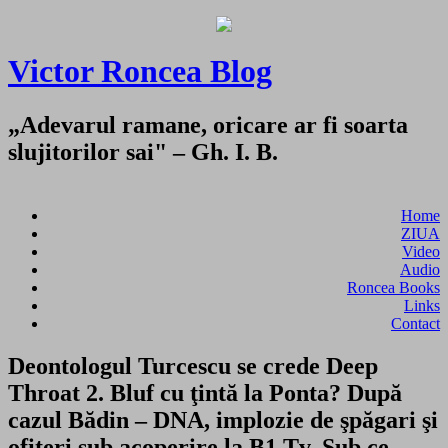
Victor Roncea Blog
„Adevarul ramane, oricare ar fi soarta
slujitorilor sai" – Gh. I. B.
Home
ZIUA
Video
Audio
Roncea Books
Links
Contact
Deontologul Turcescu se crede Deep
Throat 2. Bluf cu ţintă la Ponta? După
cazul Bădin – DNA, implozie de şpăgari şi
ofiţeri sub acoperire la B1 Tv. Sub ce