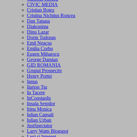
CIVIC MEDIA
Cristian Botez
Cristina Nichitus Roncea
Dan Tanasa
Diakonima
Dinu Lazar
Dorin Tudoran
Emil Neacsu
Emilia Corbu
Eugen Mihaescu
George Damian
GID ROMANIA
Grupul Prospectiv
Henry Porter
Ignus
Ilarion Tiu
In Tacere
InConstanIn
Insula Serpilor
Irina Monica
Iulian Capsali
Iulian Urban
JustSpectator
Larry Watts Blogspot
Legi si Internet