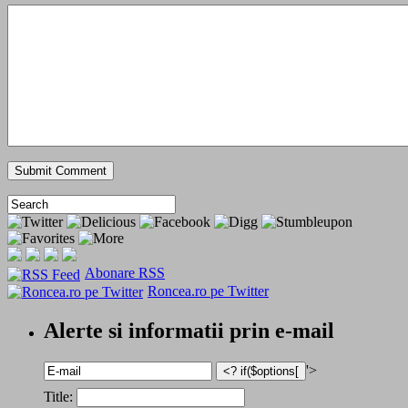
Abonare RSS
Roncea.ro pe Twitter
Alerte si informatii prin e-mail
'>
Title: