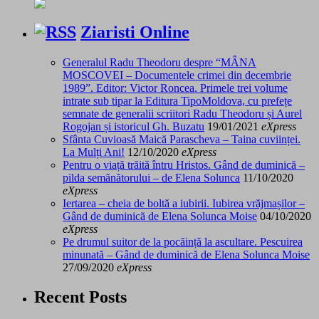
Ziaristi Online
Generalul Radu Theodoru despre “MÂNA
MOSCOVEI – Documentele crimei din decembrie
1989”. Editor: Victor Roncea. Primele trei volume
intrate sub tipar la Editura TipoMoldova, cu prefețe
semnate de generalii scriitori Radu Theodoru și Aurel
Rogojan și istoricul Gh. Buzatu
19/01/2021
eXpress
Sfânta Cuvioasă Maică Parascheva – Taina cuviinței.
La Mulți Ani!
12/10/2020
eXpress
Pentru o viață trăită întru Hristos. Gând de duminică –
pilda semănătorului – de Elena Solunca
11/10/2020
eXpress
Iertarea – cheia de boltă a iubirii. Iubirea vrăjmașilor –
Gând de duminică de Elena Solunca Moise
04/10/2020
eXpress
Pe drumul suitor de la pocăință la ascultare. Pescuirea
minunată – Gând de duminică de Elena Solunca Moise
27/09/2020
eXpress
Recent Posts