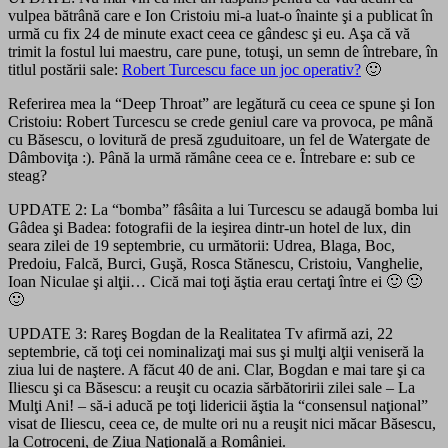
vulpea bătrână care e Ion Cristoiu mi-a luat-o înainte şi a publicat în
urmă cu fix 24 de minute exact ceea ce gândesc şi eu. Aşa că vă
trimit la fostul lui maestru, care pune, totuşi, un semn de întrebare, în
titlul postării sale:
Robert Turcescu face un joc operativ?
🙂
Referirea mea la “Deep Throat” are legătură cu ceea ce spune şi Ion
Cristoiu: Robert Turcescu se crede geniul care va provoca, pe mână
cu Băsescu, o lovitură de presă zguduitoare, un fel de Watergate de
Dâmboviţa :). Până la urmă rămâne ceea ce e. Întrebare e: sub ce
steag?
UPDATE 2: La “bomba” fâsâita a lui Turcescu se adaugă bomba lui
Gâdea şi Badea: fotografii de la ieşirea dintr-un hotel de lux, din
seara zilei de 19 septembrie, cu următorii: Udrea, Blaga, Boc,
Predoiu, Falcă, Burci, Guşă, Rosca Stănescu, Cristoiu, Vanghelie,
Ioan Niculae şi alţii… Cică mai toţi ăştia erau certaţi între ei 🙂 🙂
🙂
UPDATE 3: Rareş Bogdan de la Realitatea Tv afirmă azi, 22
septembrie, că toţi cei nominalizaţi mai sus şi mulţi alţii veniseră la
ziua lui de naştere. A făcut 40 de ani. Clar, Bogdan e mai tare şi ca
Iliescu şi ca Băsescu: a reuşit cu ocazia sărbătoririi zilei sale – La
Mulţi Ani! – să-i aducă pe toţi lidericii ăştia la “consensul naţional”
visat de Iliescu, ceea ce, de multe ori nu a reuşit nici măcar Băsescu,
la Cotroceni, de Ziua Naţională a României.