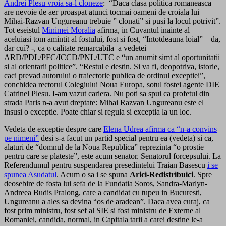
Andrei Plesu vroia sa-l cloneze
: “Daca clasa politica romaneasca
are nevoie de aer proaspat atunci tocmai oameni de croiala lui
Mihai-Razvan Ungureanu trebuie ” clonati” si pusi la locul potrivit”.
Tot eseistul
Minimei Moralia
afirma, in Cuvantul inainte al
aceluiasi tom amintit al fostului, fost si fost, “Intotdeauna loial” – da,
dar cui? -, ca o calitate remarcabila a vedetei
ARD/PDL/PFC/ICCD/PNL/UTC e “un anumit simt al oportunitatii
si al orientarii politice”. “Restul e destin. Si va fi, deopotriva, istorie,
caci prevad autorului o traiectorie publica de ordinul exceptiei”,
conchidea rectorul Colegiului Noua Europa, sotul fostei agente DIE
Catrinel Plesu. I-am vazut cariera. Nu poti sa spui ca profetul din
strada Paris n-a avut dreptate: Mihai Razvan Ungureanu este el
insusi o exceptie. Poate chiar si regula si exceptia la un loc.
Vedeta de exceptie despre care
Elena Udrea afirma ca “n-a convins
pe nimeni”
desi s-a facut un partid special pentru ea (vedeta) si ca,
alaturi de “domnul de la Noua Republica” reprezinta “o prostie
pentru care se plateste”, este acum senator. Senatorul forcepsului. La
Referendumul pentru suspendarea presedintelui Traian Basescu
i se
spunea Asudatul
. Acum o sa i se spuna
Arici-Redistribuici
. Spre
deosebire de fosta lui sefa de la Fundatia Soros, Sandra-Marlyn-
Andreea Budis Pralong, care a candidat cu tupeu in Bucuresti,
Ungureanu a ales sa devina “os de aradean”. Daca avea curaj, ca
fost prim ministru, fost sef al SIE si fost ministru de Externe al
Romaniei, candida, normal, in Capitala tarii a carei destine le-a