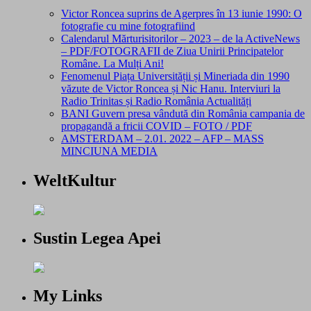
Victor Roncea suprins de Agerpres în 13 iunie 1990: O
fotografie cu mine fotografiind
Calendarul Mărturisitorilor – 2023 – de la ActiveNews
– PDF/FOTOGRAFII de Ziua Unirii Principatelor
Române. La Mulți Ani!
Fenomenul Piața Universității și Mineriada din 1990
văzute de Victor Roncea și Nic Hanu. Interviuri la
Radio Trinitas și Radio România Actualități
BANI Guvern presa vândută din România campania de
propagandă a fricii COVID – FOTO / PDF
AMSTERDAM – 2.01. 2022 – AFP – MASS
MINCIUNA MEDIA
WeltKultur
Sustin Legea Apei
My Links