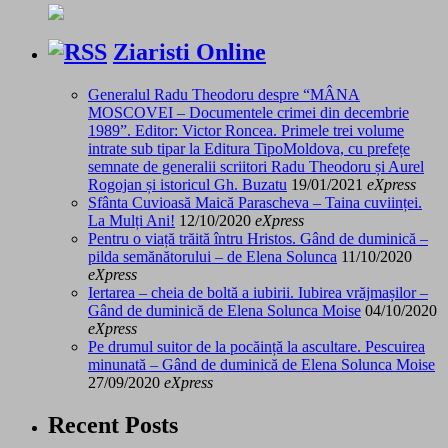
Ziaristi Online
Generalul Radu Theodoru despre “MÂNA
MOSCOVEI – Documentele crimei din decembrie
1989”. Editor: Victor Roncea. Primele trei volume
intrate sub tipar la Editura TipoMoldova, cu prefețe
semnate de generalii scriitori Radu Theodoru și Aurel
Rogojan și istoricul Gh. Buzatu
19/01/2021
eXpress
Sfânta Cuvioasă Maică Parascheva – Taina cuviinței.
La Mulți Ani!
12/10/2020
eXpress
Pentru o viață trăită întru Hristos. Gând de duminică –
pilda semănătorului – de Elena Solunca
11/10/2020
eXpress
Iertarea – cheia de boltă a iubirii. Iubirea vrăjmașilor –
Gând de duminică de Elena Solunca Moise
04/10/2020
eXpress
Pe drumul suitor de la pocăință la ascultare. Pescuirea
minunată – Gând de duminică de Elena Solunca Moise
27/09/2020
eXpress
Recent Posts