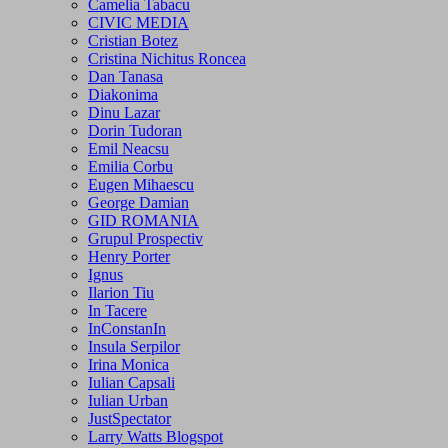
Camelia Tabacu
CIVIC MEDIA
Cristian Botez
Cristina Nichitus Roncea
Dan Tanasa
Diakonima
Dinu Lazar
Dorin Tudoran
Emil Neacsu
Emilia Corbu
Eugen Mihaescu
George Damian
GID ROMANIA
Grupul Prospectiv
Henry Porter
Ignus
Ilarion Tiu
In Tacere
InConstanIn
Insula Serpilor
Irina Monica
Iulian Capsali
Iulian Urban
JustSpectator
Larry Watts Blogspot