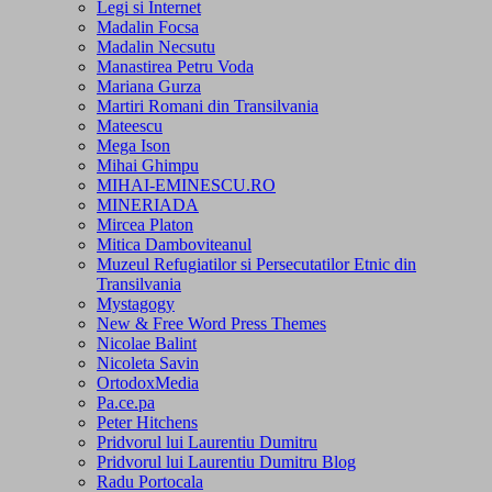
Legi si Internet
Madalin Focsa
Madalin Necsutu
Manastirea Petru Voda
Mariana Gurza
Martiri Romani din Transilvania
Mateescu
Mega Ison
Mihai Ghimpu
MIHAI-EMINESCU.RO
MINERIADA
Mircea Platon
Mitica Damboviteanul
Muzeul Refugiatilor si Persecutatilor Etnic din
Transilvania
Mystagogy
New & Free Word Press Themes
Nicolae Balint
Nicoleta Savin
OrtodoxMedia
Pa.ce.pa
Peter Hitchens
Pridvorul lui Laurentiu Dumitru
Pridvorul lui Laurentiu Dumitru Blog
Radu Portocala