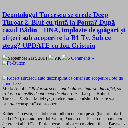
Deontologul Turcescu se crede Deep
Throat 2. Bluf cu ţintă la Ponta? După
cazul Bădin – DNA, implozie de şpăgari şi
ofiţeri sub acoperire la B1 Tv. Sub ce
steag? UPDATE cu Ion Cristoiu
September 21st, 2014
VR
5 Comments »
Motto Actul I:
“Iti doresc si tie cum le doresc tuturor, din suflet, sa
traiasca un astfel de moment de eliberare”,
i-a spus Robert
Turcescu Sorinei Matei 🙂 , moderatoarea emisiunii in care s-a
“auto-deconspirat” ca “acoperit”
Robert Turcescu, baiatul de un milion de euro pe an (bani murdari
de la FNI), deontologul lui Vantu, Paunescu si Basescu si partenerul
de vrajeli al lui Dan Puric, personajul care a moderat finala Basescu-