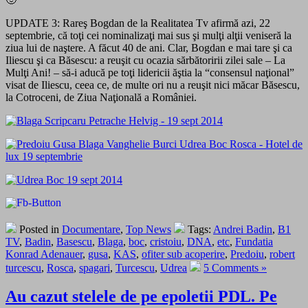
UPDATE 3: Rareş Bogdan de la Realitatea Tv afirmă azi, 22
septembrie, că toţi cei nominalizaţi mai sus şi mulţi alţii veniseră la
ziua lui de naştere. A făcut 40 de ani. Clar, Bogdan e mai tare şi ca
Iliescu şi ca Băsescu: a reuşit cu ocazia sărbătoririi zilei sale – La
Mulţi Ani! – să-i aducă pe toţi lidericii ăştia la “consensul naţional”
visat de Iliescu, ceea ce, de multe ori nu a reuşit nici măcar Băsescu,
la Cotroceni, de Ziua Naţională a României.
Posted in
Documentare
,
Top News
Tags:
Andrei Badin
,
B1
TV
,
Badin
,
Basescu
,
Blaga
,
boc
,
cristoiu
,
DNA
,
etc
,
Fundatia
Konrad Adenauer
,
gusa
,
KAS
,
ofiter sub acoperire
,
Predoiu
,
robert
turcescu
,
Rosca
,
spagari
,
Turcescu
,
Udrea
5 Comments »
Au cazut stelele de pe epoletii PDL. Pe