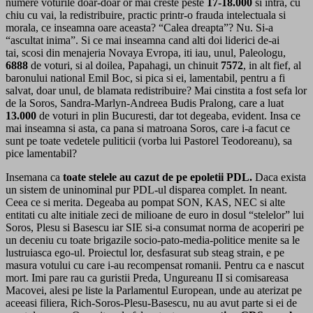
numere voturile doar-doar or mai creste peste
17-18.000
si intra, cu
chiu cu vai, la redistribuire, practic printr-o frauda intelectuala si
morala, ce inseamna oare aceasta? “Calea dreapta”? Nu. Si-a
“ascultat inima”. Si ce mai inseamna cand alti doi liderici de-ai
tai, scosi din menajeria Novaya Evropa, iti iau, unul, Paleologu,
6888
de voturi, si al doilea, Papahagi, un chinuit
7572
, in alt fief, al
baronului national Emil Boc, si pica si ei, lamentabil, pentru a fi
salvat, doar unul, de blamata redistribuire? Mai cinstita a fost sefa lor
de la Soros, Sandra-Marlyn-Andreea Budis Pralong, care a luat
13.000
de voturi in plin Bucuresti, dar tot degeaba, evident. Insa ce
mai inseamna si asta, ca pana si matroana Soros, care i-a facut ce
sunt pe toate vedetele puliticii (vorba lui Pastorel Teodoreanu), sa
pice lamentabil?
Insemana ca
toate stelele au cazut de pe epoletii PDL.
Daca exista
un sistem de uninominal pur PDL-ul disparea complet. In neant.
Ceea ce si merita. Degeaba au pompat SON, KAS, NEC si alte
entitati cu alte initiale zeci de milioane de euro in dosul “stelelor” lui
Soros, Plesu si Basescu iar SIE si-a consumat norma de acoperiri pe
un deceniu cu toate brigazile socio-pato-media-politice menite sa le
lustruiasca ego-ul. Proiectul lor, desfasurat sub steag strain, e pe
masura votului cu care i-au recompensat romanii. Pentru ca e nascut
mort. Imi pare rau ca guristii Preda, Ungureanu II si comisareasa
Macovei, alesi pe liste la Parlamentul European, unde au aterizat pe
aceeasi filiera, Rich-Soros-Plesu-Basescu, nu au avut parte si ei de