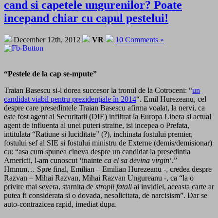
cand si capetele ungurenilor? Poate
incepand chiar cu capul pestelui!
December 12th, 2012
VR
10 Comments »
“Pestele de la cap se-mpute”
Traian Basescu si-l dorea succesor la tronul de la Cotroceni: “
un
candidat viabil pentru prezidenţiale în 2014
“. Emil Hurezeanu, cel
despre care presedintele Traian Basescu afirma voalat, la nervi, ca
este fost agent al Securitatii (DIE) infiltrat la Europa Libera si actual
agent de influenta al unei puteri straine, isi incepea o Prefata,
intitulata “Ratiune si luciditate” (?), inchinata fostului premier,
fostului sef al SIE si fostului ministru de Externe (demis/demisionar)
cu: “asa cum spunea cineva despre un candidat la presedintia
Americii, l-am cunoscut ‘inainte
ca el sa devina virgin
‘.”
Hmmm… Spre final, Emilian – Emilian Hurezeanu -, credea despre
Razvan – Mihai Razvan, Mihai Razvan Ungureanu -, ca “la o
privire mai severa, starnita de
stropii fatali
ai invidiei, aceasta carte ar
putea fi considerata si o dovada, nesolicitata, de narcisism”. Dar se
auto-contrazicea rapid, imediat dupa.