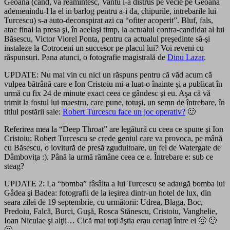
Geoana (cand, va reamintesc, Vantu l-a distrus pe vecie pe Geoana
ademenindu-l la el in barlog pentru a-i da, chipurile, intrebarile lui
Turcescu) s-a auto-deconspirat azi ca “ofiter acoperit”. Bluf, fals,
atac final la presa şi, în acelaşi timp, la actualul contra-candidat al lui
Băsescu, Victor Viorel Ponta, pentru ca actualul preşedinte să-şi
instaleze la Cotroceni un succesor pe placul lui? Voi reveni cu
răspunsuri. Pana atunci, o fotografie magistrală de
Dinu Lazar
.
UPDATE: Nu mai vin cu nici un răspuns pentru că văd acum că
vulpea bătrână care e Ion Cristoiu mi-a luat-o înainte şi a publicat în
urmă cu fix 24 de minute exact ceea ce gândesc şi eu. Aşa că vă
trimit la fostul lui maestru, care pune, totuşi, un semn de întrebare, în
titlul postării sale:
Robert Turcescu face un joc operativ?
🙂
Referirea mea la “Deep Throat” are legătură cu ceea ce spune şi Ion
Cristoiu: Robert Turcescu se crede geniul care va provoca, pe mână
cu Băsescu, o lovitură de presă zguduitoare, un fel de Watergate de
Dâmboviţa :). Până la urmă rămâne ceea ce e. Întrebare e: sub ce
steag?
UPDATE 2: La “bomba” fâsâita a lui Turcescu se adaugă bomba lui
Gâdea şi Badea: fotografii de la ieşirea dintr-un hotel de lux, din
seara zilei de 19 septembrie, cu următorii: Udrea, Blaga, Boc,
Predoiu, Falcă, Burci, Guşă, Rosca Stănescu, Cristoiu, Vanghelie,
Ioan Niculae şi alţii… Cică mai toţi ăştia erau certaţi între ei 🙂 🙂
🙂