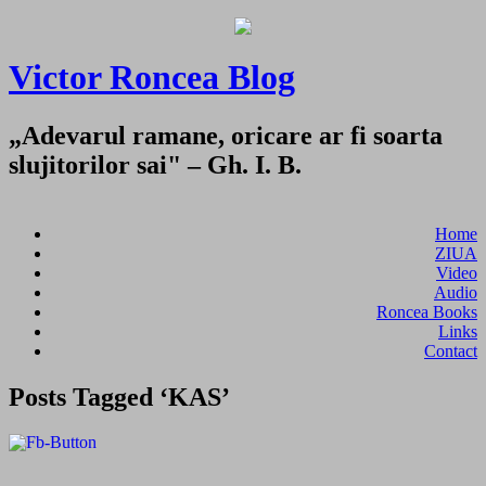
Victor Roncea Blog
„Adevarul ramane, oricare ar fi soarta
slujitorilor sai" – Gh. I. B.
Home
ZIUA
Video
Audio
Roncea Books
Links
Contact
Posts Tagged ‘KAS’