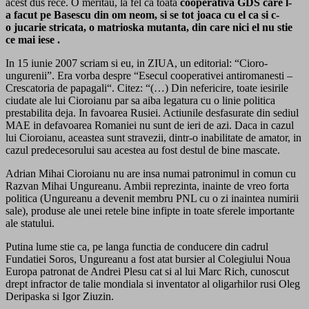
acest dus rece. O meritau, la fel ca toata
cooperativa GDS care l-
a facut pe Basescu din om neom, si se tot joaca cu el ca si c-
o jucarie stricata, o matrioska mutanta, din care nici el nu stie
ce mai iese .
In 15 iunie 2007 scriam si eu, in ZIUA, un editorial: “Cioro-
ungurenii”. Era vorba despre “Esecul cooperativei antiromanesti –
Crescatoria de papagali“. Citez: “(…) Din nefericire, toate iesirile
ciudate ale lui Cioroianu par sa aiba legatura cu o linie politica
prestabilita deja. In favoarea Rusiei. Actiunile desfasurate din sediul
MAE in defavoarea Romaniei nu sunt de ieri de azi. Daca in cazul
lui Cioroianu, aceastea sunt stravezii, dintr-o inabilitate de amator, in
cazul predecesorului sau acestea au fost destul de bine mascate.
Adrian Mihai Cioroianu nu are insa numai patronimul in comun cu
Razvan Mihai Ungureanu. Ambii reprezinta, inainte de vreo forta
politica (Ungureanu a devenit membru PNL cu o zi inaintea numirii
sale), produse ale unei retele bine infipte in toate sferele importante
ale statului.
Putina lume stie ca, pe langa functia de conducere din cadrul
Fundatiei Soros, Ungureanu a fost atat bursier al Colegiului Noua
Europa patronat de Andrei Plesu cat si al lui Marc Rich, cunoscut
drept infractor de talie mondiala si inventator al oligarhilor rusi Oleg
Deripaska si Igor Ziuzin.