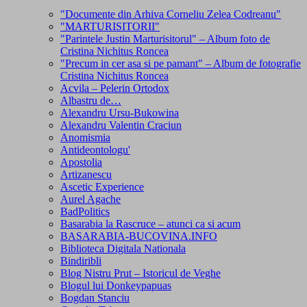
"Documente din Arhiva Corneliu Zelea Codreanu"
"MARTURISITORII"
"Parintele Justin Marturisitorul" – Album foto de
Cristina Nichitus Roncea
"Precum in cer asa si pe pamant" – Album de fotografie
Cristina Nichitus Roncea
Acvila – Pelerin Ortodox
Albastru de…
Alexandru Ursu-Bukowina
Alexandru Valentin Craciun
Anomismia
Antideontologu'
Apostolia
Artizanescu
Ascetic Experience
Aurel Agache
BadPolitics
Basarabia la Rascruce – atunci ca si acum
BASARABIA-BUCOVINA.INFO
Biblioteca Digitala Nationala
Bindiribli
Blog Nistru Prut – Istoricul de Veghe
Blogul lui Donkeypapuas
Bogdan Stanciu