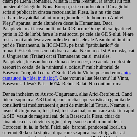
citam pe Elena Romaniei. Mihaita Horia Neamtu, la randul lui fost
bursier al Colegiului Noua Europa, este coordonatorul Omagiului
scris si publicat in cinstea rectorianului Plesu, la a nu stiu cata
serbare de ayatollah al tuturor regimurilor: “In honorem Andrei
Pleşu” aparuta, unde altundeva decat la Humanitas. Daca
Patapievici mai facea multi pui la ICR acum Omagiul era tiparit cel
putin in 22 de limbi, fara a le mai socoti pe cele ale GDS-ului. N-are
rost sa mai amintesc aventurile de cinci stele ale Neamtului tinut in
puf de Tismaneanu, la IICCMER, pe banii “patibularilor” de
romani. Este de consemnat doar ca, atat Neamtu cat si Baconsky, cat
si Ungureanu (Traian) cat si Tismaneanu cat si, mai ales,
Patapievici, incasau luna de luna cate un cec, de caciula, cu destule
zerouri in coada, de la “sinistrul si odiosul” mult hulitoriul de
Basescu, “mogulul cel rau” Sorin Ovidiu Vintu, pe cand erau
auto-
cantautori la “Idei in dialog”.
Cate voturi a luat Neamtu’ lui Vintu,
Basescu si Plesu? Pai…
6014
. Rebut. Ratat. Nu continui rima.
Dar sa incheiem cu Austro-Ungureanu, alias Arici-Retribuici. Cand
liderul suprem al ARD-ului, constructia supersofisticata gandita de
consilierii tai mediteraneeni ajutati de mintile lui Tataru, Neamtu si
insusiul Ungureanu, fost, fost, fost si actual, omul care a stat in capul
la SIE, vazut de magistrii sai, de la Basescu la Plesu, chiar de
“inainte ca el sa devina virgin”, drept succesorul tronului de la
Cotroceni, iti ia, in fieful Falcii tale, baronul penticostal local, un
scremut 30 la suta si pica, dupa care se apuca toate brigazile sa-i