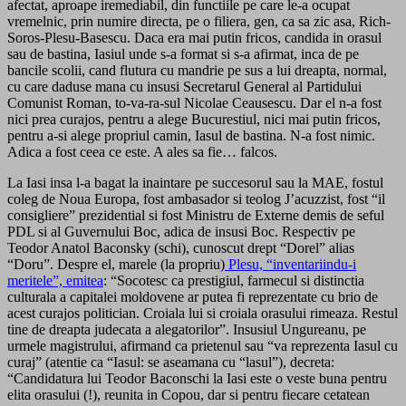
afectat, aproape iremediabil, din functiile pe care le-a ocupat
vremelnic, prin numire directa, pe o filiera, gen, ca sa zic asa, Rich-
Soros-Plesu-Basescu. Daca era mai putin fricos, candida in orasul
sau de bastina, Iasiul unde s-a format si s-a afirmat, inca de pe
bancile scolii, cand flutura cu mandrie pe sus a lui dreapta, normal,
cu care daduse mana cu insusi Secretarul General al Partidului
Comunist Roman, to-va-ra-sul Nicolae Ceausescu. Dar el n-a fost
nici prea curajos, pentru a alege Bucurestiul, nici mai putin fricos,
pentru a-si alege propriul camin, Iasul de bastina. N-a fost nimic.
Adica a fost ceea ce este. A ales sa fie… falcos.
La Iasi insa l-a bagat la inaintare pe succesorul sau la MAE, fostul
coleg de Noua Europa, fost ambasador si teolog J’acuzzist, fost “il
consigliere” prezidential si fost Ministru de Externe demis de seful
PDL si al Guvernului Boc, adica de insusi Boc. Respectiv pe
Teodor Anatol Baconsky (schi), cunoscut drept “Dorel” alias
“Doru”. Despre el, marele (la propriu)
Plesu, “inventariindu-i
meritele”, emitea
: “Socotesc ca prestigiul, farmecul si distinctia
culturala a capitalei moldovene ar putea fi reprezentate cu brio de
acest curajos politician. Croiala lui si croiala orasului rimeaza. Restul
tine de dreapta judecata a alegatorilor”. Insusiul Ungureanu, pe
urmele magistrului, afirmand ca prietenul sau “va reprezenta Iasul cu
curaj” (atentie ca “Iasul: se aseamana cu “lasul”), decreta:
“Candidatura lui Teodor Baconschi la Iasi este o veste buna pentru
elita orasului (!), reunita in Copou, dar si pentru fiecare cetatean