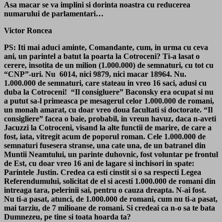
Asa macar se va implini si dorinta noastra cu reducerea
numarului de parlamentari…
Victor Roncea
PS: Iti mai aduci aminte, Comandante, cum, in urma cu ceva
ani, un parintel a batut la poarta la Cotroceni? Ti-a lasat o
cerere, insotita de un milion (1.000.000) de semnaturi, cu tot cu
“CNP”-uri. Nu 6014, nici 9879, nici macar 18964. Nu.
1.000.000 de semnaturi, care stateau in vreo 16 saci, adusi cu
duba la Cotroceni! “Il consigluere” Baconsky era ocupat si nu
a putut sa-l primeasca pe mesagerul celor 1.000.000 de romani,
un monah amarat, cu doar vreo doua facultati si doctorate. “Il
consigliere” facea o baie, probabil, in vreun havuz, daca n-aveti
Jacuzzi la Cotroceni, visand la alte functii de marire, de care a
fost, iata, vitregit acum de poporul roman. Cele 1.000.000 de
semnaturi fusesera stranse, una cate una, de un batranel din
Muntii Neamtului, un parinte duhovnic, fost voluntar pe frontul
de Est, cu doar vreo 16 ani de lagare si inchisori in spate:
Parintele Justin. Credea ca esti cinstit si o sa respecti Legea
Referendumului, solicitat de el si acesti 1.000.000 de romani din
intreaga tara, pelerinii sai, pentru o cauza dreapta. N-ai fost.
Nu ti-a pasat, atunci, de 1.000.000 de romani, cum nu ti-a pasat,
mai tarziu, de 7 milioane de romani. Si credeai ca n-o sa te bata
Dumnezeu, pe tine si toata hoarda ta?