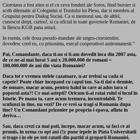
Cioroianu a fost atins si el cu ceva fonduri ale Soros, fiind bursier si
scrib dilematic al Colegiului si Trustului lui Plesu, dar si membru al
Grupului pentru Dialog Social. Ca si mentorul sau, de altfel,
cunoscut drept, curios!, si ca oficial in toate guvernele Romaniei, de
la Iliescu-KGB pana astazi.
In esenta, cele doua pseudo-mandate ale ungro-cioroienilor,
dovedesc cred eu, cu prisosinta, esecul cooperativei antiromanesti.”
Pai, Comandante, daca ti-au si ti-am dovedit inca din 2007 asta,
de ce ne-ai mai furat 5 ani x 20.000.000 de romani =
100.000.000 de ani din viata Romaniei?
Daca tot e vremea stelele cazatoare, n-ar trebui sa cada si
capete? Poate chiar incepand cu capul tau. Sa-ti dai o demisie,
de onoare, macar acum, pentru halul in care ai adus tara si
poporul asta?! Ce mai astepti? Oricum ti-ai ratat rolul si locul in
Istorie. Pe mana ta, care acum tremura, incontrolabil. Te
scufunzi in tine, nu vezi? De ce vrei sa tragi si Romania dupa
tine? Un Comandant prizonier pe propria-i epava, aflata in
deriva…
Sau, daca crezi ca mai poti, incepe, macar acum, sa faci ce ai
promis, in urma cu opt ani (!): pune tepele in Piata Universitatii
si trage-i in ele pe toti ratatii din partid si groparii Romaniei.