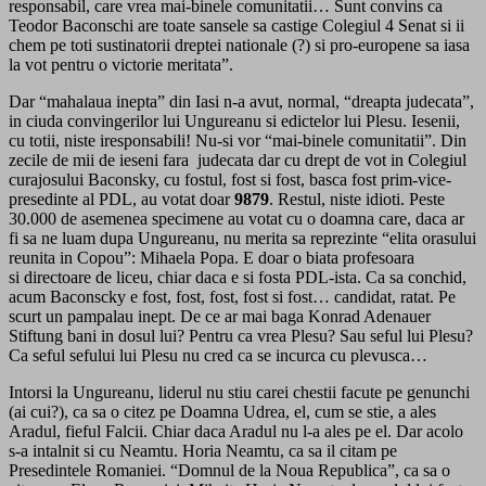
responsabil, care vrea mai-binele comunitatii… Sunt convins ca
Teodor Baconschi are toate sansele sa castige Colegiul 4 Senat si ii
chem pe toti sustinatorii dreptei nationale (?) si pro-europene sa iasa
la vot pentru o victorie meritata”.
Dar “mahalaua inepta” din Iasi n-a avut, normal, “dreapta judecata”,
in ciuda convingerilor lui Ungureanu si edictelor lui Plesu. Iesenii,
cu totii, niste iresponsabili! Nu-si vor “mai-binele comunitatii”. Din
zecile de mii de ieseni fara judecata dar cu drept de vot in Colegiul
curajosului Baconsky, cu fostul, fost si fost, basca fost prim-vice-
presedinte al PDL, au votat doar
9879
. Restul, niste idioti. Peste
30.000 de asemenea specimene au votat cu o doamna care, daca ar
fi sa ne luam dupa Ungureanu, nu merita sa reprezinte “elita orasului
reunita in Copou”: Mihaela Popa. E doar o biata profesoara
si directoare de liceu, chiar daca e si fosta PDL-ista. Ca sa conchid,
acum Baconscky e fost, fost, fost, fost si fost… candidat, ratat. Pe
scurt un pampalau inept. De ce ar mai baga Konrad Adenauer
Stiftung bani in dosul lui? Pentru ca vrea Plesu? Sau seful lui Plesu?
Ca seful sefului lui Plesu nu cred ca se incurca cu plevusca…
Intorsi la Ungureanu, liderul nu stiu carei chestii facute pe genunchi
(ai cui?), ca sa o citez pe Doamna Udrea, el, cum se stie, a ales
Aradul, fieful Falcii. Chiar daca Aradul nu l-a ales pe el. Dar acolo
s-a intalnit si cu Neamtu. Horia Neamtu, ca sa il citam pe
Presedintele Romaniei. “Domnul de la Noua Republica”, ca sa o