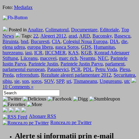
Foto:
Mediafax
Posted in
Analize
,
Colimatorul
,
Documentare
,
Editoriale
,
Top
News
Tags:
22
,
Alegeri 2012
,
arad
,
ARD
,
Baconsky
,
Basescu
,
Biruinta
,
bnd
,
Bucuresti
,
CIA
,
Colegiul Noua Europa
,
DIA
,
die
,
elena udrea
,
europa libera
,
gasca Soros
,
GDS
,
Humanitas
,
hurezeanu
,
iasi
,
ICR
,
IICCMER
,
KAS
,
KGB
,
Konrad Adenauer
Stiftung
,
Liiceanu
,
macovei
,
marc rich
,
Neamtu
,
NEC
,
Parintele
Iustin Parvu
,
Parintele Justin
,
Parintele Justin Parvu
,
parlament
,
parlamentul european
,
Patapievici
,
PCR
,
PDL
,
Petru Voda
,
Plesu
,
Preda
,
referendum
,
Rezultate alegeri parlamentare 2012
,
Securitatea
,
sibiu
,
sie
,
son
,
soros
,
SOV
,
SPP
,
sri
,
Tismaneanu
,
Ungureanu
,
utc
10 Comments »
Abonare RSS
Roncea.ro pe Twitter
Alerte si informatii prin e-mail