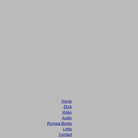
Home
ZIUA
Video
Audio
Roncea Books
Links
Contact