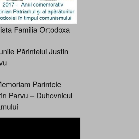
ista Familia Ortodoxa
nile Părintelui Justin
vu
Memoriam Parintele
tin Parvu – Duhovnicul
mului