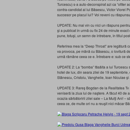
Turcescu) s-a auto-deconspirat azi ca “ofiter acop
contra-candidat al lui Băsescu, Victor Viorel P
succesor pe placul lui? Voi reveni cu răspunsu
UPDATE: Nu mai vin cu nici un răspuns pentru 
şi a publicat în urmă cu fix 24 de minute exact 
pune, totuşi, un semn de întrebare, în titlul post
Referirea mea la “Deep Throat” are legătură c
va provoca, pe mână cu Băsescu, o lovitură de
urmă rămâne ceea ce e. Întrebare e: sub ce s
UPDATE 2: La “bomba” fâsâita a lui Turcescu s
hotel de lux, din seara zilei de 19 septembrie,
Stănescu, Cristoiu, Vanghelie, Ioan Niculae şi al
UPDATE 3: Rareş Bogdan de la Realitatea Tv afir
veniseră la ziua lui de naştere. A făcut 40 de a
ocazia sărbătoririi zilei sale – La Mulţi Ani! – s
ceea ce, de multe ori nu a reuşit nici măcar B