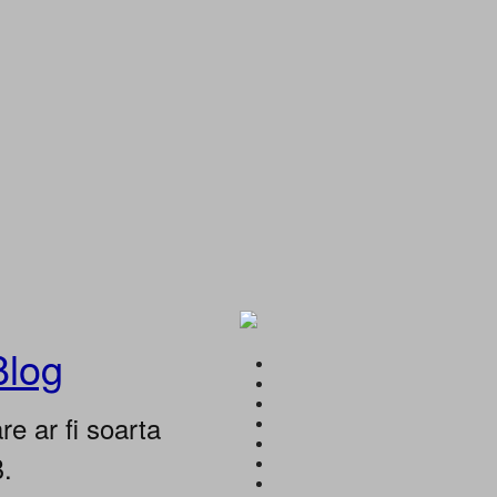
Blog
e ar fi soarta
B.