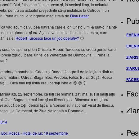
erit”. Bluf, fals, atac final la presa şi, în acelaşi timp, la actualul
onta, pentru ca actualul preşedinte să-şi instaleze la Cotroceni un
ri. Pana atunci, o fotografie magistrală de
Dinu Lazar
.
Publ
că văd acum că vulpea bătrână care e Ion Cristoiu mi-a luat-o înainte
ceea ce gândesc şi eu. Aşa că vă trimit la fostul lui maestru, care
EVENI
ării sale:
Robert Turcescu face un joc operativ?
🙂
EVENI
u ceea ce spune şi Ion Cristoiu: Robert Turcescu se crede geniul care
 presă zguduitoare, un fel de Watergate de Dâmboviţa :). Până la
ZIARIS
teag?
ZIARU
e adaugă bomba lui Gâdea şi Badea: fotografii de la ieşirea dintr-un
 cu următorii: Udrea, Blaga, Boc, Predoiu, Falcă, Burci, Guşă, Rosca
FACE
ţii… Cică mai toţi ăştia erau certaţi între ei 🙂 🙂 🙂
Fac
mă azi, 22 septembrie, că toţi cei nominalizaţi mai sus şi mulţi alţii
ni. Clar, Bogdan e mai tare şi ca Iliescu şi ca Băsescu: a reuşit cu
ă-i aducă pe toţi lidericii ăştia la “consensul naţional” visat de Iliescu,
Ziar
ăsescu, la Cotroceni, de Ziua Naţională a României.
Pes