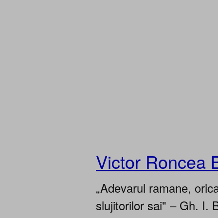
Victor Roncea 
„Adevarul ramane, oricar
slujitorilor sai" – Gh. I. 