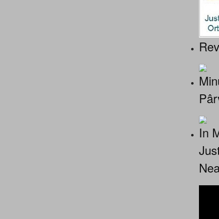
Rev
Minu
Pâr
In 
Jus
Nea