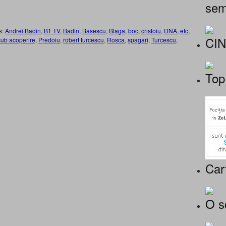
sem
s:
Andrei Badin
,
B1 TV
,
Badin
,
Basescu
,
Blaga
,
boc
,
cristoiu
,
DNA
,
etc
,
CI
 sub acoperire
,
Predoiu
,
robert turcescu
,
Rosca
,
spagari
,
Turcescu
,
Top
Car
O s