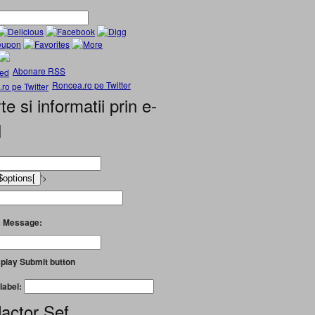
Abonare RSS
Roncea.ro pe Twitter
te si informatii prin e-
l
'>
 Message:
play Submit button
label:
actor Șef