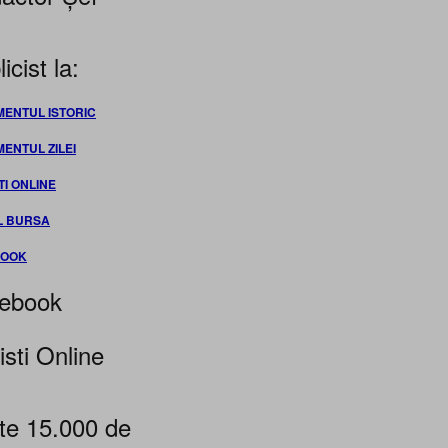
icist la:
MENTUL ISTORIC
MENTUL ZILEI
TI ONLINE
L BURSA
BOOK
ebook
isti Online
te 15.000 de