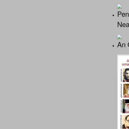
Pen
Nea
An 