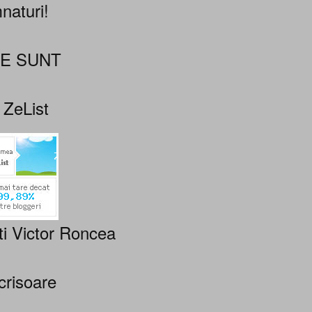
naturi!
NE SUNT
 ZeList
ti Victor Roncea
crisoare