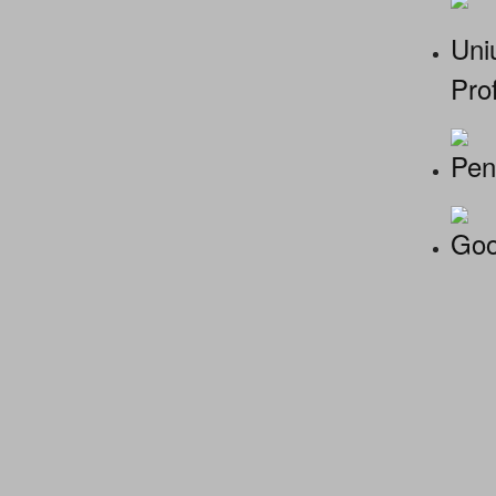
Uniu
Prof
Pen
Goo