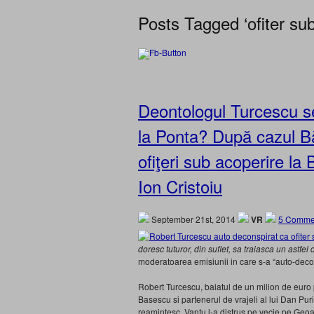
Posts Tagged ‘ofiter sub
Deontologul Turcescu se
la Ponta? După cazul Bă
ofiţeri sub acoperire l
Ion Cristoiu
September 21st, 2014
VR
5 Comme
doresc tuturor, din suflet, sa traiasca un astfe
moderatoarea emisiunii in care s-a “auto-decon
Robert Turcescu, baiatul de un milion de euro 
Basescu si partenerul de vrajeli al lui Dan P
reamintesc, Vantu l-a distrus pe vecie pe Geoan