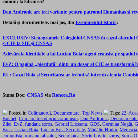
comun: falsificarea?
Dan Andronic are trei variante pentru patronul Humanitas și re
Detalii și documentele, mai jos, din
Evenimentul Istoric
:
EXCLUSIV: Stenogramele Colegiului CNSAS în cazul atacului 
și CIE la SIE și CNSAS
Adevărata identitate a lui Lucian Boia: agent ceaușist pe spațiul
EvZ: O pagină „pierdută” dintr-un dosar al CIE se transformă înt
RL: Cazul Boia și Securitatea ar trebui să intre în atenția Comis
Sursa Doc:
CNSAS
via
Roncea.Ro
Posted in
Colimatorul
,
Documentare
,
Top News
Tags:
22
,
Aca
Buchet
,
Cum am trecut prin comunism
,
Dan Andronic
,
Departamentul 
Zilei
,
EvZ
,
fundatia soros
,
Gabriel Liiceanu
,
GDS
,
Germina Nagâț
,
G
Boia
,
Lucian Boia
,
Lucian Boia Securitate
,
Mădălin Hodor
,
Memoria
comunista
,
romanul absolut
,
Securitatea
,
Sorin Lavric
,
soros
,
Soros O