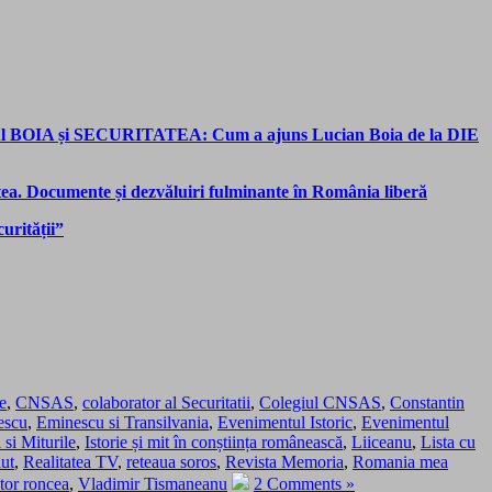
azul BOIA și SECURITATEA: Cum a ajuns Lucian Boia de la DIE
atea. Documente și dezvăluiri fulminante în România liberă
urității”
e
,
CNSAS
,
colaborator al Securitatii
,
Colegiul CNSAS
,
Constantin
escu
,
Eminescu si Transilvania
,
Evenimentul Istoric
,
Evenimentul
 si Miturile
,
Istorie și mit în conștiința românească
,
Liiceanu
,
Lista cu
ut
,
Realitatea TV
,
reteaua soros
,
Revista Memoria
,
Romania mea
tor roncea
,
Vladimir Tismaneanu
2 Comments »