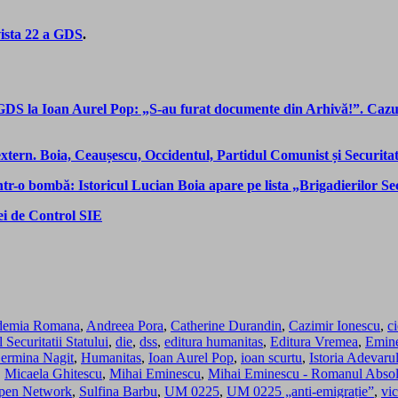
vista 22 a GDS
.
GDS la Ioan Aurel Pop: „S-au furat documente din Arhivă!”. C
 extern. Boia, Ceaușescu, Occidentul, Partidul Comunist și Securit
r-o bombă: Istoricul Lucian Boia apare pe lista „Brigadierilor Sec
iei de Control SIE
demia Romana
,
Andreea Pora
,
Catherine Durandin
,
Cazimir Ionescu
,
ci
Securitatii Statului
,
die
,
dss
,
editura humanitas
,
Editura Vremea
,
Emin
ermina Nagit
,
Humanitas
,
Ioan Aurel Pop
,
ioan scurtu
,
Istoria Adevarul
,
Micaela Ghitescu
,
Mihai Eminescu
,
Mihai Eminescu - Romanul Absol
pen Network
,
Sulfina Barbu
,
UM 0225
,
UM 0225 „anti-emigrație”
,
vic