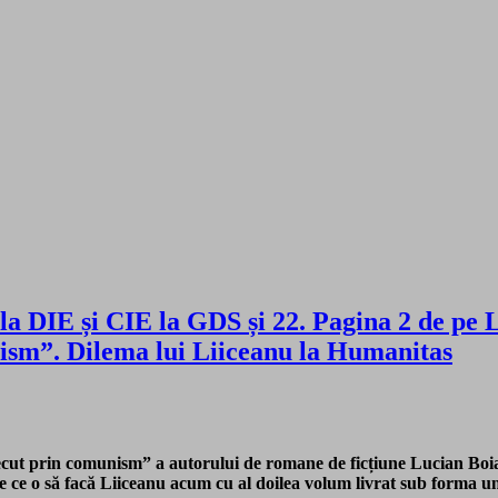
a DIE și CIE la GDS și 22. Pagina 2 de pe Li
ism”. Dilema lui Liiceanu la Humanitas
ecut prin comunism” a autorului de romane de ficțiune Lucian Boia s
re ce o să facă Liiceanu acum cu al doilea volum livrat sub forma un