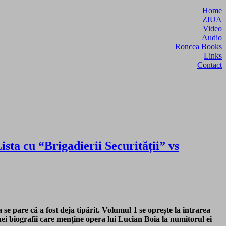
Home
ZIUA
Video
Audio
Roncea Books
Links
Contact
sta cu “Brigadierii Securității” vs
e pare că a fost deja tipărit. Volumul 1 se oprește la intrarea
ei biografii care menține opera lui Lucian Boia la numitorul ei