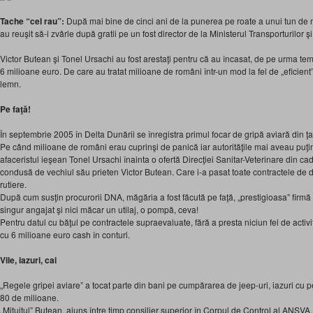
Tache “cel rau”:
După mai bine de cinci ani de la punerea pe roate a unui tun de 
au reuşit să-i zvârle după gratii pe un fost director de la Ministerul Transporturilor ş
Victor Butean şi Tonel Ursachi au fost arestaţi pentru că au încasat, de pe urma temu
6 milioane euro. De care au tratat milioane de români într-un mod la fel de „eficient” 
lemn.
Pe faţă!
În septembrie 2005 în Delta Dunării se înregistra primul focar de gripă aviară din ţ
Pe când milioane de români erau cuprinşi de panică iar autorităţile mai aveau puţin ş
afaceristul ieşean Tonel Ursachi înainta o ofertă Direcţiei Sanitar-Veterinare din cad
condusă de vechiul său prieten Victor Butean. Care i-a pasat toate contractele de de
rutiere.
După cum susţin procurorii DNA, măgăria a fost făcută pe faţă, „prestigioasa” fi
singur angajat şi nici măcar un utilaj, o pompă, ceva!
Pentru datul cu băţul pe contractele supraevaluate, fără a presta niciun fel de activi
cu 6 milioane euro cash în conturi.
Vile, iazuri, cai
„Regele gripei aviare” a tocat parte din bani pe cumpărarea de jeep-uri, iazuri cu pe
80 de milioane.
„Mituitul” Butean, ajuns între timp consilier superior în Corpul de Control al ANSVA,