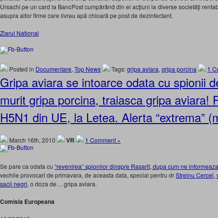
Ursachi pe un card la BancPost cumpărând din ei acţiuni la diverse societăţi rentab
asupra altor firme care livrau apă chioară pe post de dezinfectant.
Ziarul National
Posted in
Documentare
,
Top News
Tags:
gripa aviara
,
gripa porcina
1 C
Gripa aviara se intoarce odata cu spionii 
murit gripa porcina, traiasca gripa aviara!
H5N1 din UE, la Letea. Alerta “extrema” (
March 16th, 2010
VR
1 Comment »
Se pare ca odata cu
“revenirea” spionilor dinspre Rasarit, dupa cum ne informeaz
vechile provocari de primavara, de aceasta data, special pentru dr
Streinu Cercel, 
sacii negri
, o doza de… gripa aviara.
Comisia Europeana