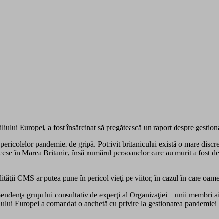
iliului Europei, a fost însărcinat să pregătească un raport despre gest
 pericolelor pandemiei de gripă. Potrivit britanicului există o mare dis
cese în Marea Britanie, însă numărul persoanelor care au murit a fost de 
lităţii OMS ar putea pune în pericol vieţi pe viitor, în cazul în care oa
ndenţa grupului consultativ de experţi al Organizaţiei – unii membri ai 
liului Europei a comandat o anchetă cu privire la gestionarea pandemiei