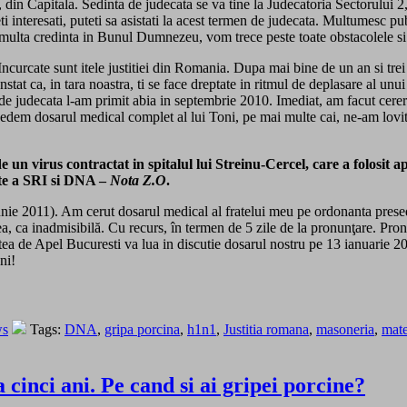
 din Capitala. Sedinta de judecata se va tine la Judecatoria Sectorului 2
ti interesati, puteti sa asistati la acest termen de judecata. Multumesc pu
Cu multa credinta in Bunul Dumnezeu, vom trece peste toate obstacolele s
Incurcate sunt itele justitiei din Romania. Dupa mai bine de un an si tr
nstat ca, in tara noastra, ti se face dreptate in ritmul de deplasare al unu
n de judecata l-am primit abia in septembrie 2010. Imediat, am facut cer
 vedem dosarul medical complet al lui Toni, pe mai multe cai, ne-am lovit 
n virus contractat in spitalul lui Streinu-Cercel, care a folosit ap
ete a SRI si DNA –
Nota Z.O
.
unie 2011). Am cerut dosarul medical al fratelui meu pe ordonanta presedi
a, ca inadmisibilă. Cu recurs, în termen de 5 zile de la pronunţare. Pro
tea de Apel Bucuresti va lua in discutie dosarul nostru pe 13 ianuarie 2
ni!
ws
Tags:
DNA
,
gripa porcina
,
h1n1
,
Justitia romana
,
masoneria
,
mate
 cinci ani. Pe cand si ai gripei porcine?