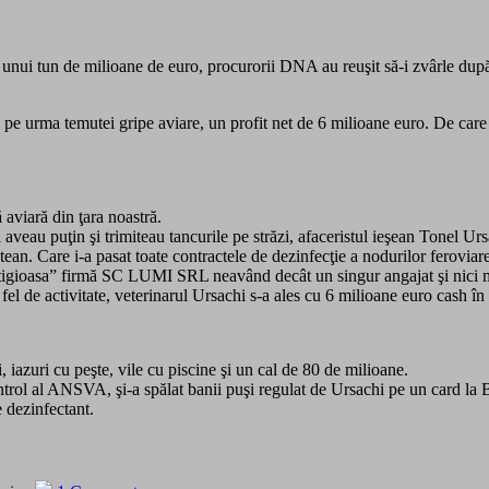
nui tun de milioane de euro, procurorii DNA au reuşit să-i zvârle după g
 pe urma temutei gripe aviare, un profit net de 6 milioane euro. De care 
 aviară din ţara noastră.
aveau puţin şi trimiteau tancurile pe străzi, afaceristul ieşean Tonel Urs
an. Care i-a pasat toate contractele de dezinfecţie a nodurilor feroviare 
tigioasa” firmă SC LUMI SRL neavând decât un singur angajat şi nici m
fel de activitate, veterinarul Ursachi s-a ales cu 6 milioane euro cash în 
 iazuri cu peşte, vile cu piscine şi un cal de 80 de milioane.
ntrol al ANSVA, şi-a spălat banii puşi regulat de Ursachi pe un card la
e dezinfectant.