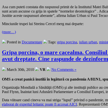
Asa cum puteti constata din raspunsul primit de la Institutul Matei Bals
sunt acum ascunse cu grija in spatele “normelor deontologice” . Adica ex
Justitie aceste raspunsuri aberante”, afirma Iulian Urban si Paul Tec
Minciunile trupei lui Streinu Cercel merg mai departe:
(more…)
Posted in
Documentare
Tags:
gripa porcina
,
iulian urban
,
minist
Gripa porcina, o mare cacealma. Consiliul
avut dreptate. Cine raspunde de dezinfor
March 30th, 2010
VR
No Comments »
OMS a creat panică inutilă în legătură cu pandemia A/H1N1, spun
Organizaţia Mondială a Sănătăţii (OMS) şi alte instituţii publice au c
Paul Flynn, înaintat luni Adunării Parlamentare a Consiliul Europei,
Data viitoare cand cineva va mai striga “lupul” privind o pandemie, mar
elaborat de expertul britanic poate fi accesat AICI
. Reprezentanii OMS 