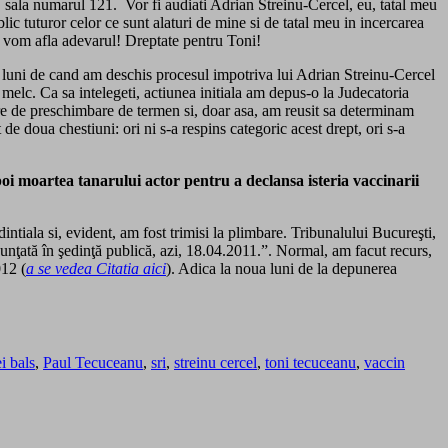
, sala numarul 121. Vor fi audiati Adrian Streinu-Cercel, eu, tatal meu
blic tuturor celor ce sunt alaturi de mine si de tatal meu in incercarea
i vom afla adevarul! Dreptate pentru Toni!
ei luni de cand am deschis procesul impotriva lui Adrian Streinu-Cercel
i melc. Ca sa intelegeti, actiunea initiala am depus-o la Judecatoria
ere de preschimbare de termen si, doar asa, am reusit sa determinam
de doua chestiuni: ori ni s-a respins categoric acest drept, ori s-a
oi moartea tanarului actor pentru a declansa isteria vaccinarii
ntiala si, evident, am fost trimisi la plimbare. Tribunalului Bucureşti,
nunţată în şedinţă publică, azi, 18.04.2011.”. Normal, am facut recurs,
012 (
a se vedea Citatia aici
). Adica la noua luni de la depunerea
i bals
,
Paul Tecuceanu
,
sri
,
streinu cercel
,
toni tecuceanu
,
vaccin