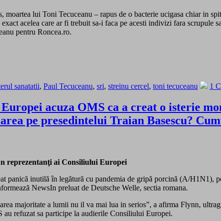
, moartea lui Toni Tecuceanu – rapus de o bacterie ucigasa chiar in spita
act acelea care ar fi trebuit sa-i faca pe acesti indivizi fara scrupule 
uceanu pentru Roncea.ro.
erul sanatatii
,
Paul Tecuceanu
,
sri
,
streinu cercel
,
toni tecuceanu
1 
 Europei acuza OMS ca a creat o isterie mo
marea pe presedintelui Traian Basescu? Cum
 reprezentanţi ai Consiliului Europei
reat panică inutilă în legătură cu pandemia de gripă porcină (A/H1N1), po
 informează NewsIn preluat de Deutsche Welle, sectia romana.
ea majoritate a lumii nu il va mai lua in serios”, a afirma Flynn, ultrag
au refuzat sa participe la audierile Consiliului Europei.