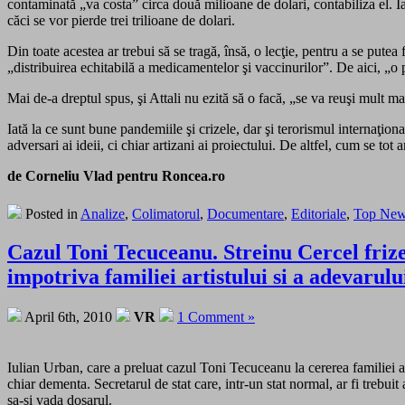
contaminată „va costa” circa două milioane de dolari, contabiliza el. I
căci se vor pierde trei trilioane de dolari.
Din toate acestea ar trebui să se tragă, însă, o lecţie, pentru a se put
„distribuirea echitabilă a medicamentelor şi vaccinurilor”. De aici, „o 
Mai de-a dreptul spus, şi Attali nu ezită să o facă, „se va reuşi mult
Iată la ce sunt bune pandemiile şi crizele, dar şi terorismul internaţion
adversari ai ideii, ci chiar artizani ai proiectului. De altfel, cum se to
de Corneliu Vlad pentru Roncea.ro
Posted in
Analize
,
Colimatorul
,
Documentare
,
Editoriale
,
Top Ne
Cazul Toni Tecuceanu. Streinu Cercel frize
impotriva familiei artistului si a adevaru
April 6th, 2010
VR
1 Comment »
Iulian Urban, care a preluat cazul Toni Tecuceanu la cererea familiei 
chiar dementa. Secretarul de stat care, intr-un stat normal, ar fi trebuit
sa-si vada dosarul.