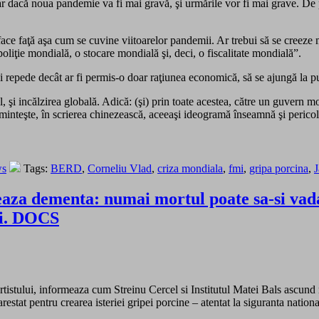
ar dacă noua pandemie va fi mai gravă, şi urmările vor fi mai grave. De 
ea face faţă aşa cum se cuvine viitoarelor pandemii. Ar trebui să se creez
poliţie mondială, o stocare mondială şi, deci, o fiscalitate mondială”.
 mai repede decât ar fi permis-o doar raţiunea economică, să se ajungă la
al, şi incălzirea globală. Adică: (şi) prin toate acestea, către un guvern 
t aminteşte, în scrierea chinezească, aceeaşi ideogramă înseamnă şi pericol
ws
Tags:
BERD
,
Corneliu Vlad
,
criza mondiala
,
fmi
,
gripa porcina
,
J
aza dementa: numai mortul poate sa-si vada 
lui. DOCS
artistului, informeaza cum Streinu Cercel si Institutul Matei Bals ascun
 arestat pentru crearea isteriei gripei porcine – atentat la siguranta natio