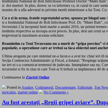
Institutului National de Boli Infectioase Profesor Doctor “Matei Bals”,
si doi martori. In plus, doresc sa va informez ca, in cazul in care sunte
noastra de a afla adevarul in privinta mortii misterioase a lui Toni. 
Cu o zi in urma, fratele regretatului actor, spunea pe blogul sau:
si a Institutului National de Boli Infectioase Prof. Dr. “Matei Bals”, co
Sectorului 2 la inceputul lunii martie a anului 2010, iar primul terme
institutia respectiva sa inceapa acest proces. In plus, desi am cerut sa
tergiversat la maximum aceasta solicitare.
Reamintim ca Toni Tecuceanu nu a murit de “gripa porcina” ci de u
populatie, o operatiune care ar trebui sa faca obiectul unei anch
Ultima aroganta pe care sistemul ne-a facut-o a avut loc chiar ieri (6 i
Secţia Contencios Administrativ şi Fiscal, a hotarat: “Respinge acţiune
iar ieri ni s-a comunicat termenul de judecata. Intamplator sau nu, Cur
recursului si fix in ziua in care Toni ar fi trebuit sa implineasca 40 de a
Continuarea la
Ziaristi Online
Posted in
Analize
,
Colimatorul
,
Documentare
,
Editoriale
,
Top Ne
periculos
,
ziaristi online
No Comments »
Au fost arestaţi „Regii gripei aviare”. Dupa