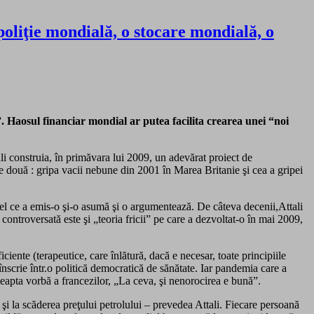
oliţie mondială, o stocare mondială, o
 Haosul financiar mondial ar putea facilita crearea unei “noi
ali construia, în primăvara lui 2009, un adevărat proiect de
ele două : gripa vacii nebune din 2001 în Marea Britanie şi cea a gripei
, cel ce a emis-o şi-o asumă şi o argumentează. De câteva decenii,Attali
 controversată este şi „teoria fricii” pe care a dezvoltat-o în mai 2009,
iciente (terapeutice, care înlătură, dacă e necesar, toate principiile
înscrie într.o politică democratică de sănătate. Iar pandemia care a
ţeleapta vorbă a francezilor, „La ceva, şi nenorocirea e bună”.
 şi la scăderea preţului petrolului – prevedea Attali. Fiecare persoană