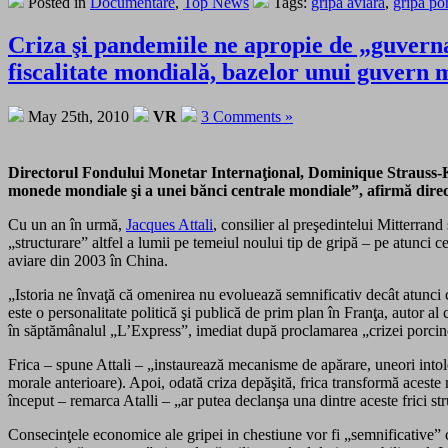
Posted in
Documentare
,
Top News
Tags:
gripa aviara
,
gripa po
Criza şi pandemiile ne apropie de „guvern
fiscalitate mondială, bazelor unui guvern 
May 25th, 2010
VR
3 Comments »
Directorul Fondului Monetar Internaţional, Dominique Strauss-Kah
monede mondiale şi a unei bănci centrale mondiale”, afirmă dire
Cu un an în urmă,
Jacques Attali
, consilier al preşedintelui Mitterran
„structurare” altfel a lumii pe temeiul noului tip de gripă – pe atunci 
aviare din 2003 în China.
„Istoria ne învaţă că omenirea nu evoluează semnificativ decât atunci câ
este o personalitate politică şi publică de prim plan în Franţa, autor al 
în săptămânalul „L’Express”, imediat după proclamarea „crizei porcin
Frica – spune Attali – „instaurează mecanisme de apărare, uneori intolerabi
morale anterioare). Apoi, odată criza depăşită, frica transformă aceste 
început – remarca Atalli – „ar putea declanşa una dintre aceste frici str
Consecinţele economice ale gripei in chestiune vor fi „semnificative” că