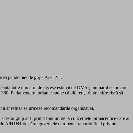
ionarea pandemiei de gripă A/H1N1.
crepanţă între numărul de decese estimat de OMS şi numărul celor care
360. Parlamentarul britanic spune că diferenţa dintre cifre riscă să
menii ar refuza să urmeze recomandările organizaţiei.
acestui grup ar fi primit fonduri de la concernele farmaceutice care au
 de A/H1N1 de către guvernele europene, raportul final privind