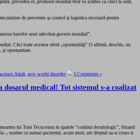
pildă, prevedea el, produsul mondial brut va scădea cu cinci la sută,
e mecanisme de prevenire şi control şi logistica necesară pentru
 punerea bazelor unui adevărat guvern mondial”.
mondial. Căci toate acestea oferă „oportunităţi” O afirmă, deschis, nu
, şi oportunitate.
acques Attali
,
new world disorder
3 Comments »
dosarul medical! Tot sistemul s-a coalizat
d moartea lui Toni Tecuceanu in spatele “codului deontologic”, frizand
nala -, sustine ca numai pacientul, acum mort, are dreptul sa-si ceara si