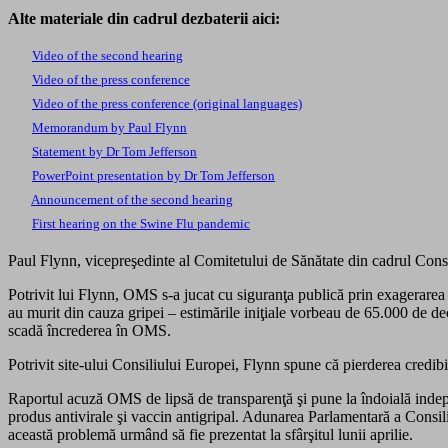
Alte materiale din cadrul dezbaterii aici:
Video of the second hearing
Video of the press conference
Video of the press conference (original languages)
Memorandum by Paul Flynn
Statement by Dr Tom Jefferson
PowerPoint presentation by Dr Tom Jefferson
Announcement of the second hearing
First hearing on the Swine Flu pandemic
Paul Flynn, vicepreşedinte al Comitetului de Sănătate din cadrul Cons
Potrivit lui Flynn, OMS s-a jucat cu siguranţa publică prin exagerarea
au murit din cauza gripei – estimările iniţiale vorbeau de 65.000 de de
scadă încrederea în OMS.
Potrivit site-ului Consiliului Europei, Flynn spune că pierderea credibi
Raportul acuză OMS de lipsă de transparenţă şi pune la îndoială indepe
produs antivirale şi vaccin antigripal. Adunarea Parlamentară a Consi
această problemă urmând să fie prezentat la sfârşitul lunii aprilie.