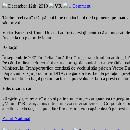
December 12th, 2010
VR
1 Comment »
Tache “cel rau”:
După mai bine de cinci ani de la punerea pe roate a u
său privat.
Victor Butean şi Tonel Ursachi au fost arestaţi pentru că au încasat, de
frecţie la un picior de lemn.
Pe faţă!
În septembrie 2005 în Delta Dunării se înregistra primul focar de gripă
Pe când milioane de români erau cuprinşi de panică iar autorităţile mai 
Ministerului Transporturilor, condusă de vechiul său prieten Victor Bute
După cum susţin procurorii DNA, măgăria a fost făcută pe faţă, „pres
Pentru datul cu băţul pe contractele supraevaluate, fără a presta niciun 
Vile, iazuri, cai
„Regele gripei aviare” a tocat parte din bani pe cumpărarea de jeep-uri,
„Mituitul” Butean, ajuns între timp consilier superior în Corpul de Co
a extins ancheta şi asupra altor firme care livrau apă chioară pe post d
Ziarul National