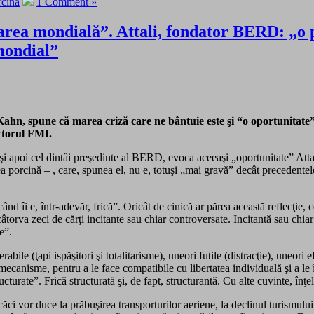
rcina
1 Comment »
area mondială”. Attali, fondator BERD: „o p
mondial”
n, spune că marea criză care ne bântuie este şi “o oportunitate”.
ctorul FMI.
d şi apoi cel dintâi preşedinte al BERD, evoca aceeaşi „oportunitate” Att
cea porcină – , care, spunea el, nu e, totuşi „mai gravă” decât precedent
nd îi e, într-adevăr, frică”. Oricât de cinică ar părea această reflecţie
câtorva zeci de cărţi incitante sau chiar controversate. Incitantă sau chiar
e”.
le (ţapi ispăşitori şi totalitarisme), uneori futile (distracţie), uneori ef
mecanisme, pentru a le face compatibile cu libertatea individuală şi a le 
ucturate”. Frică structurată şi, de fapt, structurantă. Cu alte cuvinte, în
ci vor duce la prăbuşirea transporturilor aeriene, la declinul turismului