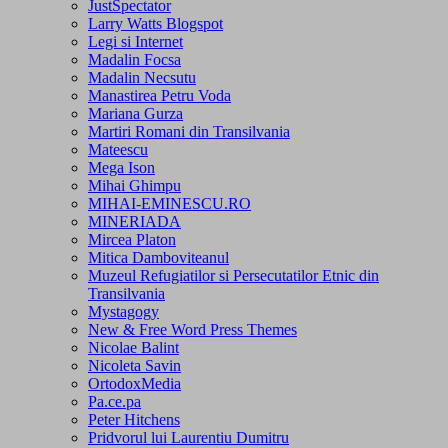
JustSpectator
Larry Watts Blogspot
Legi si Internet
Madalin Focsa
Madalin Necsutu
Manastirea Petru Voda
Mariana Gurza
Martiri Romani din Transilvania
Mateescu
Mega Ison
Mihai Ghimpu
MIHAI-EMINESCU.RO
MINERIADA
Mircea Platon
Mitica Damboviteanul
Muzeul Refugiatilor si Persecutatilor Etnic din
Transilvania
Mystagogy
New & Free Word Press Themes
Nicolae Balint
Nicoleta Savin
OrtodoxMedia
Pa.ce.pa
Peter Hitchens
Pridvorul lui Laurentiu Dumitru