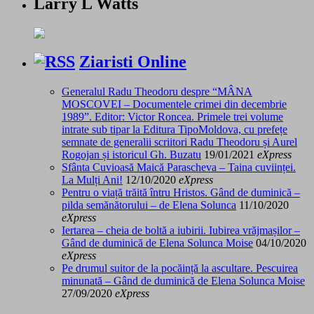
Larry L Watts
Ziaristi Online
Generalul Radu Theodoru despre “MÂNA
MOSCOVEI – Documentele crimei din decembrie
1989”. Editor: Victor Roncea. Primele trei volume
intrate sub tipar la Editura TipoMoldova, cu prefețe
semnate de generalii scriitori Radu Theodoru și Aurel
Rogojan și istoricul Gh. Buzatu
19/01/2021
eXpress
Sfânta Cuvioasă Maică Parascheva – Taina cuviinței.
La Mulți Ani!
12/10/2020
eXpress
Pentru o viață trăită întru Hristos. Gând de duminică –
pilda semănătorului – de Elena Solunca
11/10/2020
eXpress
Iertarea – cheia de boltă a iubirii. Iubirea vrăjmașilor –
Gând de duminică de Elena Solunca Moise
04/10/2020
eXpress
Pe drumul suitor de la pocăință la ascultare. Pescuirea
minunată – Gând de duminică de Elena Solunca Moise
27/09/2020
eXpress