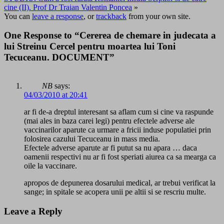
cine (II). Prof Dr Traian Valentin Poncea
»
You can
leave a response
, or
trackback
from your own site.
One Response to “Cererea de chemare in judecata a
lui Streinu Cercel pentru moartea lui Toni
Tecuceanu. DOCUMENT”
NB
says:
04/03/2010 at 20:41
ar fi de-a dreptul interesant sa aflam cum si cine va raspunde
(mai ales in baza carei legi) pentru efectele adverse ale
vaccinarilor aparute ca urmare a fricii induse populatiei prin
folosirea cazului Tecuceanu in mass media.
Efectele adverse aparute ar fi putut sa nu apara … daca
oamenii respectivi nu ar fi fost speriati aiurea ca sa mearga ca
oile la vaccinare.
apropos de depunerea dosarului medical, ar trebui verificat la
sange; in spitale se acopera unii pe altii si se rescriu multe.
Leave a Reply