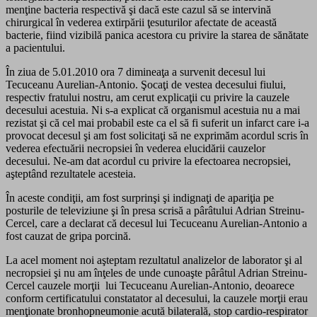
menţine bacteria respectivă şi dacă este cazul să se intervină
chirurgical în vederea extirpării ţesuturilor afectate de această
bacterie, fiind vizibilă panica acestora cu privire la starea de sănătate
a pacientului.
În ziua de 5.01.2010 ora 7 dimineaţa a survenit decesul lui
Tecuceanu Aurelian-Antonio. Şocaţi de vestea decesului fiului,
respectiv fratului nostru, am cerut explicaţii cu privire la cauzele
decesului acestuia. Ni s-a explicat că organismul acestuia nu a mai
rezistat şi că cel mai probabil este ca el să fi suferit un infarct care i-a
provocat decesul şi am fost solicitaţi să ne exprimăm acordul scris în
vederea efectuării necropsiei în vederea elucidării cauzelor
decesului. Ne-am dat acordul cu privire la efectoarea necropsiei,
aşteptând rezultatele acesteia.
În aceste condiţii, am fost surprinşi şi indignaţi de apariţia pe
posturile de televiziune şi în presa scrisă a pârâtului Adrian Streinu-
Cercel, care a declarat că decesul lui Tecuceanu Aurelian-Antonio a
fost cauzat de gripa porcină.
La acel moment noi aşteptam rezultatul analizelor de laborator şi al
necropsiei şi nu am înţeles de unde cunoaşte pârâtul Adrian Streinu-
Cercel cauzele morţii lui Tecuceanu Aurelian-Antonio, deoarece
conform certificatului constatator al decesului, la cauzele morţii erau
menţionate bronhopneumonie acută bilaterală, stop cardio-respirator