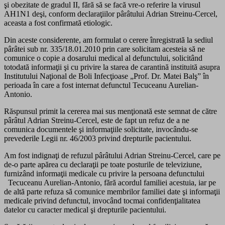
şi obezitate de gradul II, fără să se facă vre-o referire la virusul
AH1N1 deşi, conform declaraţiilor pârâtului Adrian Streinu-Cercel,
aceasta a fost confirmată etiologic.
Din aceste considerente, am formulat o cerere înregistrată la sediul
pârâtei sub nr. 335/18.01.2010 prin care solicitam acesteia să ne
comunice o copie a dosarului medical al defunctului, solicitând
totodată informaţii şi cu privire la starea de carantină instituită asupra
Institutului Naţional de Boli Infecţioase „Prof. Dr. Matei Balş” în
perioada în care a fost internat defunctul Tecuceanu Aurelian-
Antonio.
Răspunsul primit la cererea mai sus menţionată este semnat de către
pârâtul Adrian Streinu-Cercel, este de fapt un refuz de a ne
comunica documentele şi informaţiile solicitate, invocându-se
prevederile Legii nr. 46/2003 privind drepturile pacientului.
Am fost indignaţi de refuzul pârâtului Adrian Streinu-Cercel, care pe
de-o parte apărea cu declaraţii pe toate posturile de televiziune,
furnizând informaţii medicale cu privire la persoana defunctului
Tecuceanu Aurelian-Antonio, fără acordul familiei acestuia, iar pe
de altă parte refuza să comunice membrilor familiei date şi informaţii
medicale privind defunctul, invocând tocmai confidenţialitatea
datelor cu caracter medical şi drepturile pacientului.