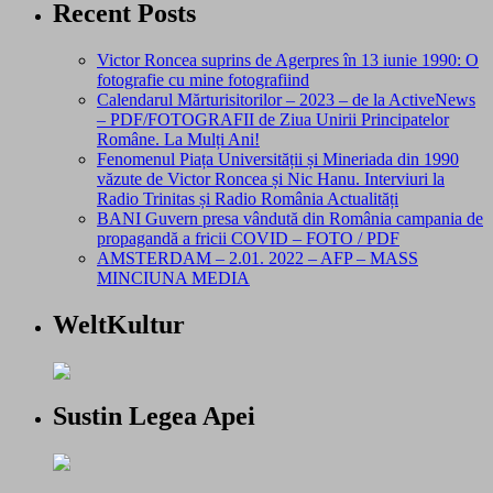
Recent Posts
Victor Roncea suprins de Agerpres în 13 iunie 1990: O
fotografie cu mine fotografiind
Calendarul Mărturisitorilor – 2023 – de la ActiveNews
– PDF/FOTOGRAFII de Ziua Unirii Principatelor
Române. La Mulți Ani!
Fenomenul Piața Universității și Mineriada din 1990
văzute de Victor Roncea și Nic Hanu. Interviuri la
Radio Trinitas și Radio România Actualități
BANI Guvern presa vândută din România campania de
propagandă a fricii COVID – FOTO / PDF
AMSTERDAM – 2.01. 2022 – AFP – MASS
MINCIUNA MEDIA
WeltKultur
Sustin Legea Apei