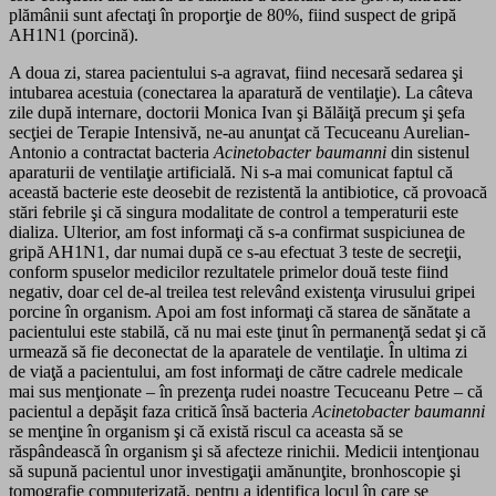
plămânii sunt afectaţi în proporţie de 80%, fiind suspect de gripă
AH1N1 (porcină).
A doua zi, starea pacientului s-a agravat, fiind necesară sedarea şi
intubarea acestuia (conectarea la aparatură de ventilaţie). La câteva
zile după internare, doctorii Monica Ivan şi Bălăiţă precum şi şefa
secţiei de Terapie Intensivă, ne-au anunţat că Tecuceanu Aurelian-
Antonio a contractat bacteria
Acinetobacter baumanni
din sistenul
aparaturii de ventilaţie artificială. Ni s-a mai comunicat faptul că
această bacterie este deosebit de rezistentă la antibiotice, că provoacă
stări febrile şi că singura modalitate de control a temperaturii este
dializa. Ulterior, am fost informaţi că s-a confirmat suspiciunea de
gripă AH1N1, dar numai după ce s-au efectuat 3 teste de secreţii,
conform spuselor medicilor rezultatele primelor două teste fiind
negativ, doar cel de-al treilea test relevând existenţa virusului gripei
porcine în organism. Apoi am fost informaţi că starea de sănătate a
pacientului este stabilă, că nu mai este ţinut în permanenţă sedat şi că
urmează să fie deconectat de la aparatele de ventilaţie. În ultima zi
de viaţă a pacientului, am fost informaţi de către cadrele medicale
mai sus menţionate – în prezenţa rudei noastre Tecuceanu Petre – că
pacientul a depăşit faza critică însă bacteria
Acinetobacter baumanni
se menţine în organism şi că există riscul ca aceasta să se
răspândească în organism şi să afecteze rinichii. Medicii intenţionau
să supună pacientul unor investigaţii amănunţite, bronhoscopie şi
tomografie computerizată, pentru a identifica locul în care se