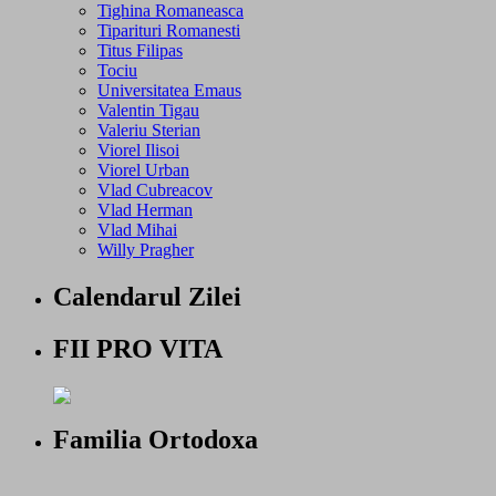
Tighina Romaneasca
Tiparituri Romanesti
Titus Filipas
Tociu
Universitatea Emaus
Valentin Tigau
Valeriu Sterian
Viorel Ilisoi
Viorel Urban
Vlad Cubreacov
Vlad Herman
Vlad Mihai
Willy Pragher
Calendarul Zilei
FII PRO VITA
Familia Ortodoxa