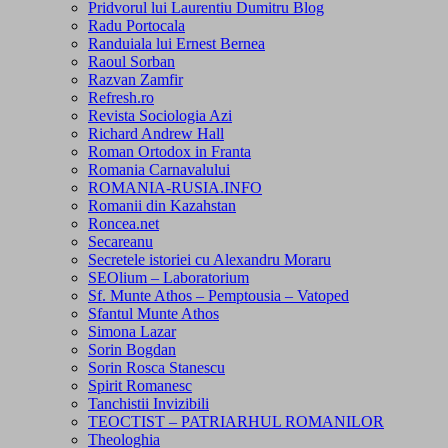
Pridvorul lui Laurentiu Dumitru Blog
Radu Portocala
Randuiala lui Ernest Bernea
Raoul Sorban
Razvan Zamfir
Refresh.ro
Revista Sociologia Azi
Richard Andrew Hall
Roman Ortodox in Franta
Romania Carnavalului
ROMANIA-RUSIA.INFO
Romanii din Kazahstan
Roncea.net
Secareanu
Secretele istoriei cu Alexandru Moraru
SEOlium – Laboratorium
Sf. Munte Athos – Pemptousia – Vatoped
Sfantul Munte Athos
Simona Lazar
Sorin Bogdan
Sorin Rosca Stanescu
Spirit Romanesc
Tanchistii Invizibili
TEOCTIST – PATRIARHUL ROMANILOR
Theologhia