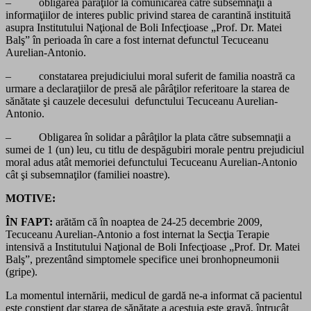
– obligarea pârâţilor la comunicarea către subsemnaţii a
informaţiilor de interes public privind starea de carantină instituită
asupra Institutului Naţional de Boli Infecţioase „Prof. Dr. Matei
Balş” în perioada în care a fost internat defunctul Tecuceanu
Aurelian-Antonio.
– constatarea prejudiciului moral suferit de familia noastră ca
urmare a declaraţiilor de presă ale pârâţilor referitoare la starea de
sănătate şi cauzele decesului defunctului Tecuceanu Aurelian-
Antonio.
– Obligarea în solidar a pârâţilor la plata către subsemnaţii a
sumei de 1 (un) leu, cu titlu de despăgubiri morale pentru prejudiciul
moral adus atât memoriei defunctului Tecuceanu Aurelian-Antonio
cât şi subsemnaţilor (familiei noastre).
MOTIVE:
ÎN FAPT:
arătăm că în noaptea de 24-25 decembrie 2009,
Tecuceanu Aurelian-Antonio a fost internat la Secţia Terapie
intensivă a Institutului Naţional de Boli Infecţioase „Prof. Dr. Matei
Balş”, prezentând simptomele specifice unei bronhopneumonii
(gripe).
La momentul internării, medicul de gardă ne-a informat că pacientul
este conştient dar starea de sănătate a acestuia este gravă, întrucât