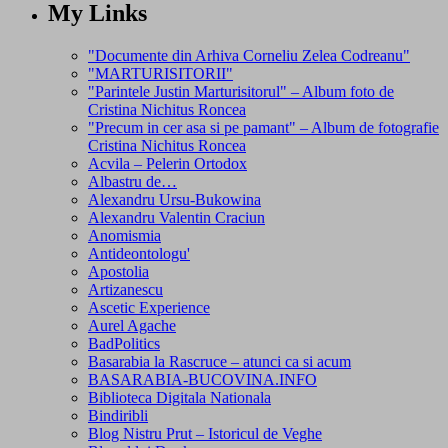
My Links
"Documente din Arhiva Corneliu Zelea Codreanu"
"MARTURISITORII"
"Parintele Justin Marturisitorul" – Album foto de
Cristina Nichitus Roncea
"Precum in cer asa si pe pamant" – Album de fotografie
Cristina Nichitus Roncea
Acvila – Pelerin Ortodox
Albastru de…
Alexandru Ursu-Bukowina
Alexandru Valentin Craciun
Anomismia
Antideontologu'
Apostolia
Artizanescu
Ascetic Experience
Aurel Agache
BadPolitics
Basarabia la Rascruce – atunci ca si acum
BASARABIA-BUCOVINA.INFO
Biblioteca Digitala Nationala
Bindiribli
Blog Nistru Prut – Istoricul de Veghe