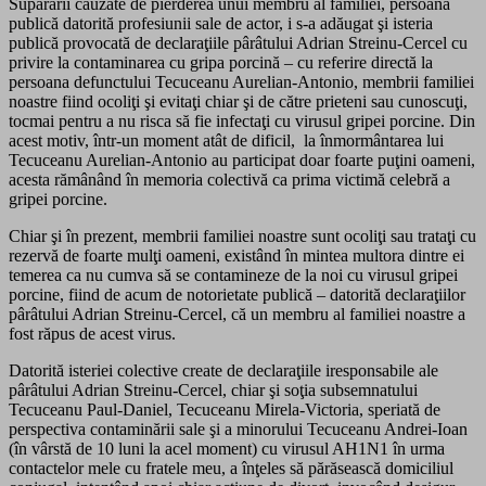
Supărării cauzate de pierderea unui membru al familiei, persoană
publică datorită profesiunii sale de actor, i s-a adăugat şi isteria
publică provocată de declaraţiile pârâtului Adrian Streinu-Cercel cu
privire la contaminarea cu gripa porcină – cu referire directă la
persoana defunctului Tecuceanu Aurelian-Antonio, membrii familiei
noastre fiind ocoliţi şi evitaţi chiar şi de către prieteni sau cunoscuţi,
tocmai pentru a nu risca să fie infectaţi cu virusul gripei porcine. Din
acest motiv, într-un moment atât de dificil, la înmormântarea lui
Tecuceanu Aurelian-Antonio au participat doar foarte puţini oameni,
acesta rămânând în memoria colectivă ca prima victimă celebră a
gripei porcine.
Chiar şi în prezent, membrii familiei noastre sunt ocoliţi sau trataţi cu
rezervă de foarte mulţi oameni, existând în mintea multora dintre ei
temerea ca nu cumva să se contamineze de la noi cu virusul gripei
porcine, fiind de acum de notorietate publică – datorită declaraţiilor
pârâtului Adrian Streinu-Cercel, că un membru al familiei noastre a
fost răpus de acest virus.
Datorită isteriei colective create de declaraţiile iresponsabile ale
pârâtului Adrian Streinu-Cercel, chiar şi soţia subsemnatului
Tecuceanu Paul-Daniel, Tecuceanu Mirela-Victoria, speriată de
perspectiva contaminării sale şi a minorului Tecuceanu Andrei-Ioan
(în vârstă de 10 luni la acel moment) cu virusul AH1N1 în urma
contactelor mele cu fratele meu, a înţeles să părăsească domiciliul