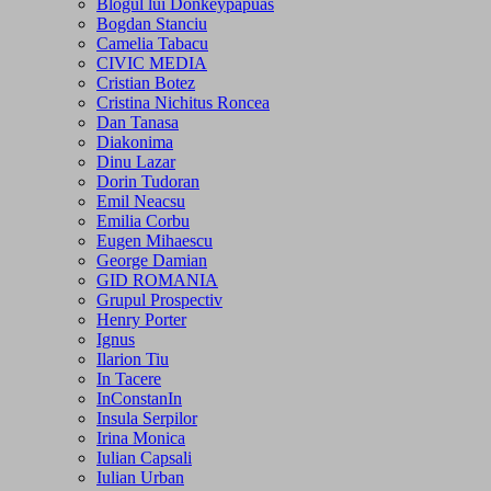
Blogul lui Donkeypapuas
Bogdan Stanciu
Camelia Tabacu
CIVIC MEDIA
Cristian Botez
Cristina Nichitus Roncea
Dan Tanasa
Diakonima
Dinu Lazar
Dorin Tudoran
Emil Neacsu
Emilia Corbu
Eugen Mihaescu
George Damian
GID ROMANIA
Grupul Prospectiv
Henry Porter
Ignus
Ilarion Tiu
In Tacere
InConstanIn
Insula Serpilor
Irina Monica
Iulian Capsali
Iulian Urban