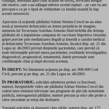
conjugal, intentând apoi chiar acţiune de divorţ, invocând desigur
alte motive, care s-au adăugat ulterior acestei rupturi – pe care eu am
perceput-o ca pe o lipsă de solidaritate cu familia noastră în faţa
acestei nenorociri.
Apreciem că acţiunile pârâtului Adrian Streinu-Cercel ne-au adus
nouă şi memoriei defunctului un imens prejudiciu de imagine,
memoria lui Tecuceanu Aurelian-Antonio fiind terfelită din dorinţa
pârâtului de a impulsiona campania de vaccinare împotriva virusului
gripei porcine prin mediatizarea ilegală şi imorală a cazului medical
al defunctului Tecuceanu Aurelian-Antonio, încalcă disp. art. 21 din
Legea nr. 46/2003 privind drepturile pacientului, care prevăd că
toate informaţiile privind starea pacientului, rezultatele investigaţiilor,
diagnosticul, prognosticul, tratamentul, datele personale sunt
confidenţiale chiar şi după decesul acestuia.
ÎN DREPT:
Ne întemeiem acţiunea pe disp. art. 998-999 Cod
Civil, precum şi pe disp. art. 21 din Legea nr. 46/2003.
ÎN PROBATORIU,
solicităm admiterea probei cu înscrisuri,
martori, înregistrările video ale pârâtului Adrian Streinu-Cercel din
cadrul unor emisiuni televizate sau programe de ştiri (de notorietate
publică), interogatoriul pârâţilor, martori precum şi orice alte probe a
căror necesitate ar reieşi din dezbateri.
Totodată solicităm să dispuneţi către pârâţi, potrivit disp. art. 172