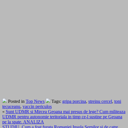
Posted in
Top News
Tags:
gripa porcina
,
streinu cercel
,
toni
tecuceanu
,
vaccin periculos
«
Sunt UDMR si Mircea Geoana mai presus de lege? Cum militeaza
UDMR pentru autonomie teritoriala in timp ce-l sustine pe Geoana
pe la spate. ANALIZA
STUDIU. Cum a fost furata Romaniei Insula Serpilor si de catre