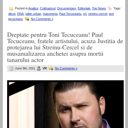
Posted in
Analize
,
Colimatorul
,
Documentare
,
Editoriale
,
Top News
Tags:
diicot
,
DNA
,
iulian urban
,
masoneria
,
Paul Tecuceanu
,
sri
,
streinu cercel
,
toni
tecuceanu
No Comments »
Dreptate pentru Toni Tecuceanu! Paul
Tecuceanu, fratele artistului, acuza Justitia de
protejarea lui Streinu-Cercel si de
musamalizarea anchetei asupra mortii
tanarului actor
June 9th, 2011
VR
No Comments »