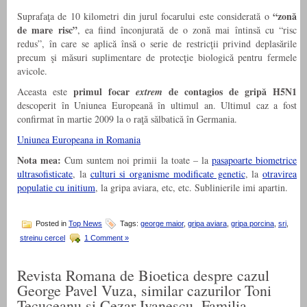
“zonă
Suprafaţa de 10 kilometri din jurul focarului este considerată o
de mare risc”
, ea fiind înconjurată de o zonă mai întinsă cu “risc
redus”, în care se aplică însă o serie de restricţii privind deplasările
precum şi măsuri suplimentare de protecţie biologică pentru fermele
avicole.
primul focar
de contagios de gripă H5N1
Aceasta este
extrem
descoperit în Uniunea Europeană în ultimul an. Ultimul caz a fost
confirmat în martie 2009 la o raţă sălbatică în Germania.
Uniunea Europeana in Romania
Nota mea:
Cum suntem noi primii la toate – la
pasapoarte biometrice
ultrasofisticate
, la
culturi si organisme modificate genetic
, la
otravirea
populatie cu initium
, la gripa aviara, etc, etc. Sublinierile imi apartin.
Posted in
Top News
Tags:
george maior
,
gripa aviara
,
gripa porcina
,
sri
,
streinu cercel
1 Comment »
Revista Romana de Bioetica despre cazul
George Pavel Vuza, similar cazurilor Toni
Tecuceanu si Cezar Ivanescu. Familia