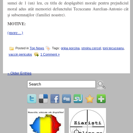
sumei de 1 (un) leu, cu titlu de despăgubiri morale pentru prejudiciul
moral adus atât memoriei defunctului Tecuceanu Aurelian-Antonio cât
şi subsemnaţilor (familiei noastre).
MOTIVE:
(more…)
Posted in
Top News
Tags:
gripa porcina
,
streinu cercel
,
toni tecuceanu
,
vaccin periculos
1 Comment »
« Older Entries