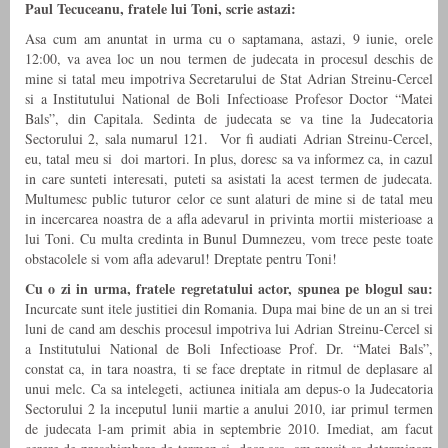
Paul Tecuceanu, fratele lui Toni, scrie astazi:
Asa cum am anuntat in urma cu o saptamana, astazi, 9 iunie, orele
12:00, va avea loc un nou termen de judecata in procesul deschis de
mine si tatal meu impotriva Secretarului de Stat Adrian Streinu-Cercel
si a Institutului National de Boli Infectioase Profesor Doctor “Matei
Bals”, din Capitala. Sedinta de judecata se va tine la Judecatoria
Sectorului 2, sala numarul 121. Vor fi audiati Adrian Streinu-Cercel,
eu, tatal meu si doi martori. In plus, doresc sa va informez ca, in cazul
in care sunteti interesati, puteti sa asistati la acest termen de judecata.
Multumesc public tuturor celor ce sunt alaturi de mine si de tatal meu
in incercarea noastra de a afla adevarul in privinta mortii misterioase a
lui Toni. Cu multa credinta in Bunul Dumnezeu, vom trece peste toate
obstacolele si vom afla adevarul! Dreptate pentru Toni!
Cu o zi in urma, fratele regretatului actor, spunea pe blogul sau:
Incurcate sunt itele justitiei din Romania. Dupa mai bine de un an si trei
luni de cand am deschis procesul impotriva lui Adrian Streinu-Cercel si
a Institutului National de Boli Infectioase Prof. Dr. “Matei Bals”,
constat ca, in tara noastra, ti se face dreptate in ritmul de deplasare al
unui melc. Ca sa intelegeti, actiunea initiala am depus-o la Judecatoria
Sectorului 2 la inceputul lunii martie a anului 2010, iar primul termen
de judecata l-am primit abia in septembrie 2010. Imediat, am facut