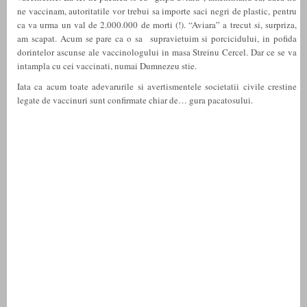
ne vaccinam, autoritatile vor trebui sa importe saci negri de plastic, pentru
ca va urma un val de 2.000.000 de morti (!). “Aviara” a trecut si, surpriza,
am scapat. Acum se pare ca o sa supravietuim si porcicidului, in pofida
dorintelor ascunse ale vaccinologului in masa Streinu Cercel. Dar ce se va
intampla cu cei vaccinati, numai Dumnezeu stie.
Iata ca acum toate adevarurile si avertismentele societatii civile crestine
legate de vaccinuri sunt confirmate chiar de… gura pacatosului.