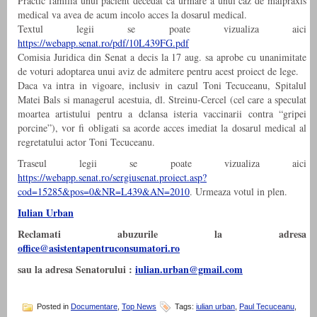
Practic familia unui pacient decedat ca urmare a unui caz de malpraxis
medical va avea de acum incolo acces la dosarul medical.
Textul legii se poate vizualiza aici
https://webapp.senat.ro/pdf/10L439FG.pdf
Comisia Juridica din Senat a decis la 17 aug. sa aprobe cu unanimitate
de voturi adoptarea unui aviz de admitere pentru acest proiect de lege.
Daca va intra in vigoare, inclusiv in cazul Toni Tecuceanu, Spitalul
Matei Bals si managerul acestuia, dl. Streinu-Cercel (cel care a speculat
moartea artistului pentru a dclansa isteria vaccinarii contra “gripei
porcine”), vor fi obligati sa acorde acces imediat la dosarul medical al
regretatului actor Toni Tecuceanu.
Traseul legii se poate vizualiza aici
https://webapp.senat.ro/sergiusenat.proiect.asp?
cod=15285&pos=0&NR=L439&AN=2010
. Urmeaza votul in plen.
Iulian Urban
Reclamati abuzurile la adresa
office@asistentapentruconsumatori.ro
sau la adresa Senatorului :
iulian.urban@gmail.com
Posted in
Documentare
,
Top News
Tags:
iulian urban
,
Paul Tecuceanu
,