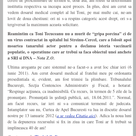
cerere de preschimbare de termen si, doar asa, am reusit sa determinam
institutia respectiva sa inceapa acest proces. In plus, desi am cerut sa
vedem dosarul medical complet al lui Toni, pe mai multe cai, ne-am
lovit de doua chestiuni: ori ni s-a respins categoric acest drept, ori s-a
tergiversat la maximum aceasta solicitare.
Reamintim ca Toni Tecuceanu nu a murit de “gripa porcina” ci de
un virus contractat in spitalul lui Streinu-Cercel, care a folosit apoi
moartea tanarului actor pentru a declansa isteria vaccinarii
populatie, o operatiune care ar trebui sa faca obiectul unei anchete
a SRI si DNA –
.
Nota Z.O
Ultima aroganta pe care sistemul ne-a facut-o a avut loc chiar ieri (6
iunie 2011). Am cerut dosarul medical al fratelui meu pe ordonanta
presedintiala si, evident, am fost trimisi la plimbare. Tribunalului
Bucureşti, Secţia Contencios Administrativ şi Fiscal, a hotarat:
“Respinge acţiunea, ca inadmisibilă. Cu recurs, în termen de 5 zile de la
pronunţare. Pronunţată în şedinţă publică, azi, 18.04.2011.”. Normal,
am facut recurs, iar ieri ni s-a comunicat termenul de judecata.
Intamplator sau nu, Curtea de Apel Bucuresti va lua in discutie dosarul
nostru pe 13 ianuarie 2012 (
a se vedea Citatia aici
). Adica la noua luni
de la depunerea recursului si fix in ziua in care Toni ar fi trebuit sa
implineasca 40 de ani!