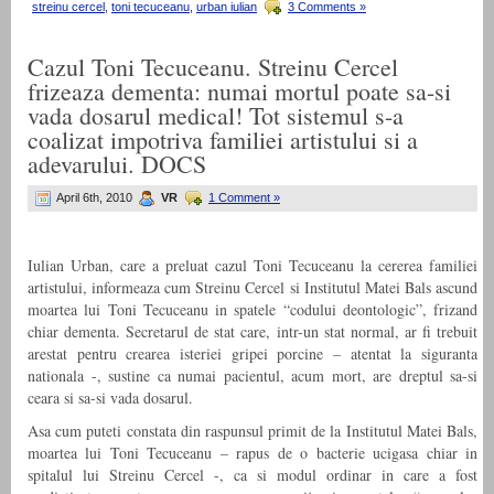
streinu cercel
,
toni tecuceanu
,
urban iulian
3 Comments »
Cazul Toni Tecuceanu. Streinu Cercel
frizeaza dementa: numai mortul poate sa-si
vada dosarul medical! Tot sistemul s-a
coalizat impotriva familiei artistului si a
adevarului. DOCS
April 6th, 2010
VR
1 Comment »
Iulian Urban, care a preluat cazul Toni Tecuceanu la cererea familiei
artistului, informeaza cum Streinu Cercel si Institutul Matei Bals ascund
moartea lui Toni Tecuceanu in spatele “codului deontologic”, frizand
chiar dementa. Secretarul de stat care, intr-un stat normal, ar fi trebuit
arestat pentru crearea isteriei gripei porcine – atentat la siguranta
nationala -, sustine ca numai pacientul, acum mort, are dreptul sa-si
ceara si sa-si vada dosarul.
Asa cum puteti constata din raspunsul primit de la Institutul Matei Bals,
moartea lui Toni Tecuceanu – rapus de o bacterie ucigasa chiar in
spitalul lui Streinu Cercel -, ca si modul ordinar in care a fost