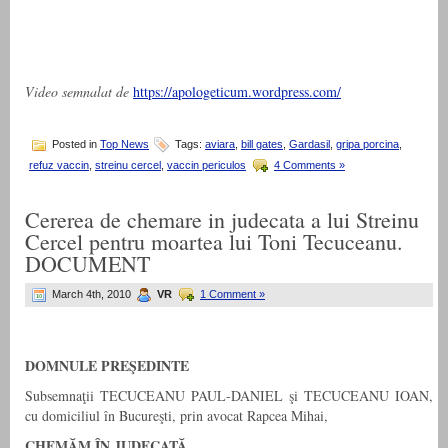
Video semnalat de
https://apologeticum.wordpress.com/
Posted in
Top News
Tags:
aviara
,
bill gates
,
Gardasil
,
gripa porcina
,
refuz vaccin
,
streinu cercel
,
vaccin periculos
4 Comments »
Cererea de chemare in judecata a lui Streinu
Cercel pentru moartea lui Toni Tecuceanu.
DOCUMENT
March 4th, 2010
VR
1 Comment »
DOMNULE PREŞEDINTE
Subsemnaţii TECUCEANU PAUL-DANIEL şi TECUCEANU IOAN,
cu domiciliul în Bucureşti, prin avocat Rapcea Mihai,
CHEMĂM ÎN JUDECATĂ