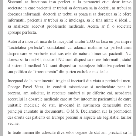
Sistemul ar functiona insa perfect si la parametri etici doar intr-o
societate in care pacientii ar trebui sa doreasca sa ia decizii, ar trebui sa
doreasca informatii, doctorii ar trebui sa poata si sa doreasca sa le ofere
informatii, pacientii ar trebui sa le inteleaga, sa le tina minte si ideal…
sa analizeze adecvat problemele medicale. Acesta ar fi o societate
aproape perfecta.
Autorul a incercat inca de la inceputul anului 2003 sa faca un pas inspre
“societatea perfecta”, constatand cu adanca mahnire ca perfectiunea
despre care se vorbeste mai sus este de natura himerica: pacientii NU
doresc sa ia decizii, doctorii NU sunt dispusi sa ofere informatii, statul
si sistemul medical NU sunt dispusi sa incurajeze initiativa pacientilor
sau politica de “transparenta” din partea cadrelor medicale.
Incepand de la evenimentul tragic al incetarii din viata a parintelui meu,
George Pavel Vuza, in conditii misterioase si neelucidate pana in
prezent, am solicitat, in repetate randuri si pe diferite cai, acordarea
accesului la dosarele medicale care au fost intocmite pacientului de catre
unitatile medicale de stat, invocand in sustinerea demersului meu
principii enuntate in documentul O.M.S. Declaration sur la promotion
des droits des patients en Europe precum si aspecte ale legislatiei tarilor
vecine.
In toate memoriile adresate diverselor organe de stat am precizat ca la