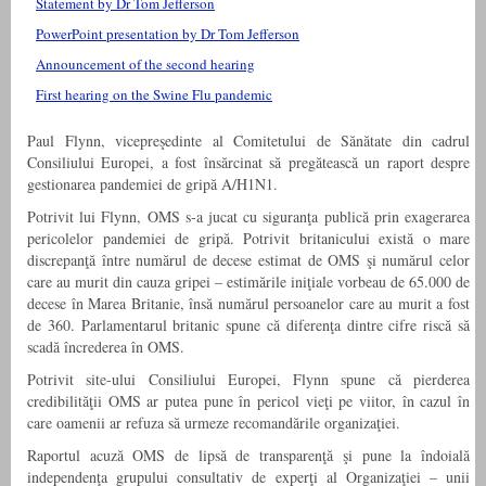
Statement by Dr Tom Jefferson
PowerPoint presentation by Dr Tom Jefferson
Announcement of the second hearing
First hearing on the Swine Flu pandemic
Paul Flynn, vicepreşedinte al Comitetului de Sănătate din cadrul
Consiliului Europei, a fost însărcinat să pregătească un raport despre
gestionarea pandemiei de gripă A/H1N1.
Potrivit lui Flynn, OMS s-a jucat cu siguranţa publică prin exagerarea
pericolelor pandemiei de gripă. Potrivit britanicului există o mare
discrepanţă între numărul de decese estimat de OMS şi numărul celor
care au murit din cauza gripei – estimările iniţiale vorbeau de 65.000 de
decese în Marea Britanie, însă numărul persoanelor care au murit a fost
de 360. Parlamentarul britanic spune că diferenţa dintre cifre riscă să
scadă încrederea în OMS.
Potrivit site-ului Consiliului Europei, Flynn spune că pierderea
credibilităţii OMS ar putea pune în pericol vieţi pe viitor, în cazul în
care oamenii ar refuza să urmeze recomandările organizaţiei.
Raportul acuză OMS de lipsă de transparenţă şi pune la îndoială
independenţa grupului consultativ de experţi al Organizaţiei – unii