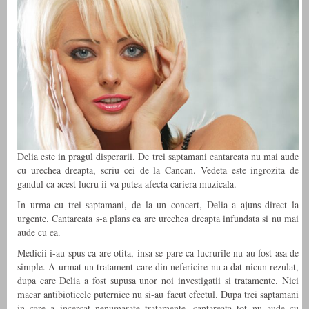
Delia este in pragul disperarii. De trei saptamani cantareata nu mai aude
cu urechea dreapta, scriu cei de la Cancan. Vedeta este ingrozita de
gandul ca acest lucru ii va putea afecta cariera muzicala.
In urma cu trei saptamani, de la un concert, Delia a ajuns direct la
urgente. Cantareata s-a plans ca are urechea dreapta infundata si nu mai
aude cu ea.
Medicii i-au spus ca are otita, insa se pare ca lucrurile nu au fost asa de
simple. A urmat un tratament care din nefericire nu a dat nicun rezulat,
dupa care Delia a fost supusa unor noi investigatii si tratamente. Nici
macar antibioticele puternice nu si-au facut efectul. Dupa trei saptamani
in care a incercat nenumarate tratamente, cantareata tot nu aude cu