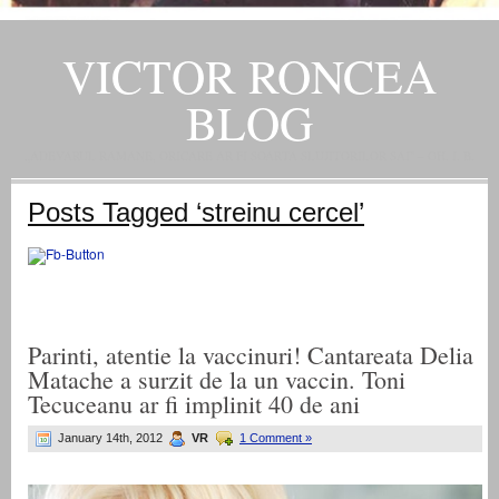
VICTOR RONCEA
BLOG
„ADEVARUL RAMANE, ORICARE AR FI SOARTA SLUJITORILOR SAI" – GH. I. B.
Posts Tagged ‘streinu cercel’
Parinti, atentie la vaccinuri! Cantareata Delia
Matache a surzit de la un vaccin. Toni
Tecuceanu ar fi implinit 40 de ani
January 14th, 2012
VR
1 Comment »