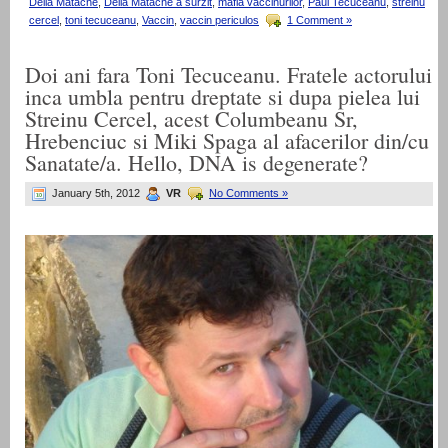
Delia Matache
,
Delia Matache a surzit
,
mafia vaccinurilor
,
Paul Tecuceanu
,
streinu
cercel
,
toni tecuceanu
,
Vaccin
,
vaccin periculos
1 Comment »
Doi ani fara Toni Tecuceanu. Fratele actorului
inca umbla pentru dreptate si dupa pielea lui
Streinu Cercel, acest Columbeanu Sr,
Hrebenciuc si Miki Spaga al afacerilor din/cu
Sanatate/a. Hello, DNA is degenerate?
January 5th, 2012
VR
No Comments »