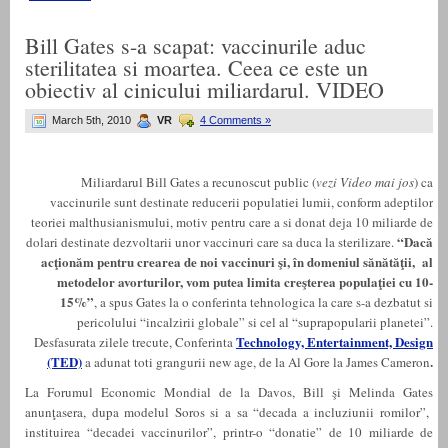
Bill Gates s-a scapat: vaccinurile aduc
sterilitatea si moartea. Ceea ce este un
obiectiv al cinicului miliardarul. VIDEO
March 5th, 2010
VR
4 Comments »
Miliardarul Bill Gates a recunoscut public (
vezi Video mai jos
) ca
vaccinurile sunt destinate reducerii populatiei lumii, conform adeptilor
teoriei malthusianismului, motiv pentru care a si donat deja 10 miliarde de
“Dacă
dolari destinate dezvoltarii unor vaccinuri care sa duca la sterilizare.
acţionăm pentru crearea de noi vaccinuri şi, în domeniul sănătăţii, al
metodelor avorturilor, vom putea limita creşterea populaţiei cu 10-
15%”
, a spus Gates la o conferinta tehnologica la care s-a dezbatut si
pericolului “incalzirii globale” si cel al “suprapopularii planetei”.
Technology, Entertainment, Design
Desfasurata zilele trecute, Conferinta
(TED)
.
a adunat toti grangurii new age, de la Al Gore la James Cameron
La Forumul Economic Mondial de la Davos, Bill şi Melinda Gates
anunţasera, dupa modelul Soros si a sa “decada a incluziunii romilor”,
instituirea “decadei vaccinurilor”, printr-o “donatie” de 10 miliarde de