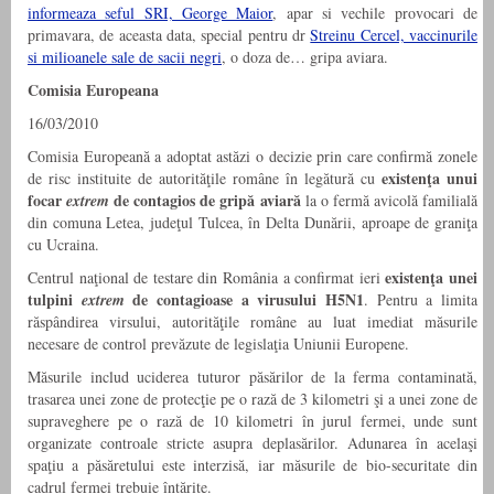
informeaza seful SRI, George Maior
, apar si vechile provocari de
primavara, de aceasta data, special pentru dr
Streinu Cercel, vaccinurile
si milioanele sale de sacii negri
, o doza de… gripa aviara.
Comisia Europeana
16/03/2010
Comisia Europeană a adoptat astăzi o decizie prin care confirmă zonele
existenţa unui
de risc instituite de autorităţile române în legătură cu
focar
de contagios de gripă aviară
extrem
la o fermă avicolă familială
din comuna Letea, judeţul Tulcea, în Delta Dunării, aproape de graniţa
cu Ucraina.
existenţa unei
Centrul naţional de testare din România a confirmat ieri
tulpini
de contagioase a virusului H5N1
extrem
. Pentru a limita
răspândirea virsului, autorităţile române au luat imediat măsurile
necesare de control prevăzute de legislaţia Uniunii Europene.
Măsurile includ uciderea tuturor păsărilor de la ferma contaminată,
trasarea unei zone de protecţie pe o rază de 3 kilometri şi a unei zone de
supraveghere pe o rază de 10 kilometri în jurul fermei, unde sunt
organizate controale stricte asupra deplasărilor. Adunarea în acelaşi
spaţiu a păsăretului este interzisă, iar măsurile de bio-securitate din
cadrul fermei trebuie întărite.