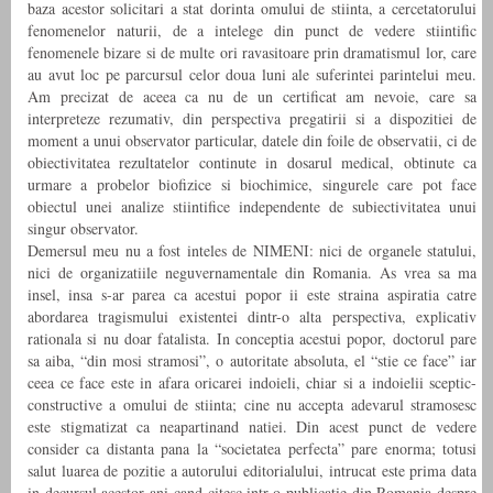
baza acestor solicitari a stat dorinta omului de stiinta, a cercetatorului
fenomenelor naturii, de a intelege din punct de vedere stiintific
fenomenele bizare si de multe ori ravasitoare prin dramatismul lor, care
au avut loc pe parcursul celor doua luni ale suferintei parintelui meu.
Am precizat de aceea ca nu de un certificat am nevoie, care sa
interpreteze rezumativ, din perspectiva pregatirii si a dispozitiei de
moment a unui observator particular, datele din foile de observatii, ci de
obiectivitatea rezultatelor continute in dosarul medical, obtinute ca
urmare a probelor biofizice si biochimice, singurele care pot face
obiectul unei analize stiintifice independente de subiectivitatea unui
singur observator.
Demersul meu nu a fost inteles de NIMENI: nici de organele statului,
nici de organizatiile neguvernamentale din Romania. As vrea sa ma
insel, insa s-ar parea ca acestui popor ii este straina aspiratia catre
abordarea tragismului existentei dintr-o alta perspectiva, explicativ
rationala si nu doar fatalista. In conceptia acestui popor, doctorul pare
sa aiba, “din mosi stramosi”, o autoritate absoluta, el “stie ce face” iar
ceea ce face este in afara oricarei indoieli, chiar si a indoielii sceptic-
constructive a omului de stiinta; cine nu accepta adevarul stramosesc
este stigmatizat ca neapartinand natiei. Din acest punct de vedere
consider ca distanta pana la “societatea perfecta” pare enorma; totusi
salut luarea de pozitie a autorului editorialului, intrucat este prima data
in decursul acestor ani cand citesc intr-o publicatie din Romania despre