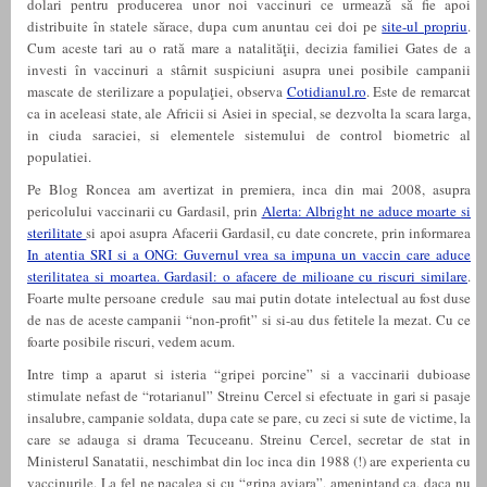
dolari pentru producerea unor noi vaccinuri ce urmează să fie apoi
distribuite în statele sărace, dupa cum anuntau cei doi pe
site-ul propriu
.
Cum aceste tari au o rată mare a natalităţii, decizia familiei Gates de a
investi în vaccinuri a stârnit suspiciuni asupra unei posibile campanii
mascate de sterilizare a populaţiei, observa
Cotidianul.ro
. Este de remarcat
ca in aceleasi state, ale Africii si Asiei in special, se dezvolta la scara larga,
in ciuda saraciei, si elementele sistemului de control biometric al
populatiei.
Pe Blog Roncea am avertizat in premiera, inca din mai 2008, asupra
pericolului vaccinarii cu Gardasil, prin
Alerta: Albright ne aduce moarte si
sterilitate
si apoi asupra Afacerii Gardasil, cu date concrete, prin informarea
In atentia SRI si a ONG: Guvernul vrea sa impuna un vaccin care aduce
sterilitatea si moartea. Gardasil: o afacere de milioane cu riscuri similare
.
Foarte multe persoane credule sau mai putin dotate intelectual au fost duse
de nas de aceste campanii “non-profit” si si-au dus fetitele la mezat. Cu ce
foarte posibile riscuri, vedem acum.
Intre timp a aparut si isteria “gripei porcine” si a vaccinarii dubioase
stimulate nefast de “rotarianul” Streinu Cercel si efectuate in gari si pasaje
insalubre, campanie soldata, dupa cate se pare, cu zeci si sute de victime, la
care se adauga si drama Tecuceanu. Streinu Cercel, secretar de stat in
Ministerul Sanatatii, neschimbat din loc inca din 1988 (!) are experienta cu
vaccinurile. La fel ne pacalea si cu “gripa aviara”, amenintand ca, daca nu