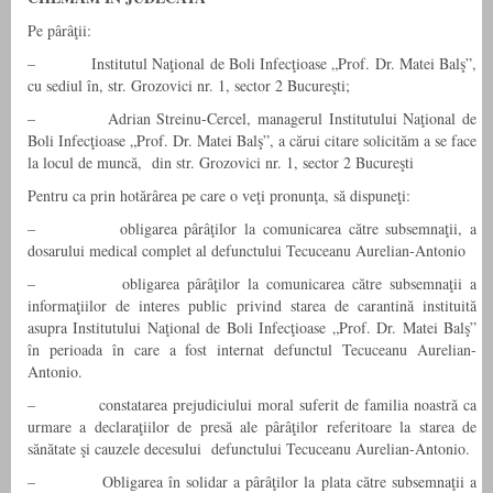
Pe pârâţii:
– Institutul Naţional de Boli Infecţioase „Prof. Dr. Matei Balş”,
cu sediul în, str. Grozovici nr. 1, sector 2 Bucureşti;
– Adrian Streinu-Cercel, managerul Institutului Naţional de
Boli Infecţioase „Prof. Dr. Matei Balş”, a cărui citare solicităm a se face
la locul de muncă, din str. Grozovici nr. 1, sector 2 Bucureşti
Pentru ca prin hotărârea pe care o veţi pronunţa, să dispuneţi:
– obligarea pârâţilor la comunicarea către subsemnaţii, a
dosarului medical complet al defunctului Tecuceanu Aurelian-Antonio
– obligarea pârâţilor la comunicarea către subsemnaţii a
informaţiilor de interes public privind starea de carantină instituită
asupra Institutului Naţional de Boli Infecţioase „Prof. Dr. Matei Balş”
în perioada în care a fost internat defunctul Tecuceanu Aurelian-
Antonio.
– constatarea prejudiciului moral suferit de familia noastră ca
urmare a declaraţiilor de presă ale pârâţilor referitoare la starea de
sănătate şi cauzele decesului defunctului Tecuceanu Aurelian-Antonio.
– Obligarea în solidar a pârâţilor la plata către subsemnaţii a