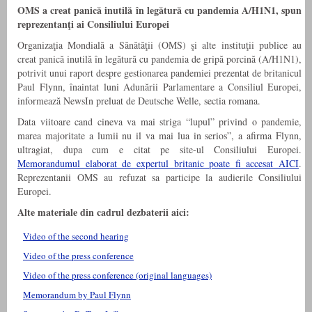
OMS a creat panică inutilă în legătură cu pandemia A/H1N1, spun
reprezentanţi ai Consiliului Europei
Organizaţia Mondială a Sănătăţii (OMS) şi alte instituţii publice au
creat panică inutilă în legătură cu pandemia de gripă porcină (A/H1N1),
potrivit unui raport despre gestionarea pandemiei prezentat de britanicul
Paul Flynn, înaintat luni Adunării Parlamentare a Consiliul Europei,
informează NewsIn preluat de Deutsche Welle, sectia romana.
Data viitoare cand cineva va mai striga “lupul” privind o pandemie,
marea majoritate a lumii nu il va mai lua in serios”, a afirma Flynn,
ultragiat, dupa cum e citat pe site-ul Consiliului Europei.
Memorandumul elaborat de expertul britanic poate fi accesat AICI
.
Reprezentanii OMS au refuzat sa participe la audierile Consiliului
Europei.
Alte materiale din cadrul dezbaterii aici:
Video of the second hearing
Video of the press conference
Video of the press conference (original languages)
Memorandum by Paul Flynn