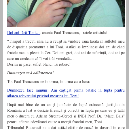
Doi ani fără Toni…
, anunta Paul Tecuceanu, fratele artistului:
“Timpul a trecut, însă nu a reuşit să vindece rana lăsată în sufletul meu
de dispariţia prematură a lui Toni. Astăzi se împlinesc doi ani de când
fratele meu a plecat la Cer. Doi ani grei, doi ani de suferinţă, doi ani pe
care nu credeam că îi voi trăi vreodată…
Dormi în pace, suflet blând. Te iubesc!”
Dumnezeu sa-l odihneasca!
Tot Paul Tecuceanu ne informa, in urma cu o luna:
Dumnezeu face minuni! Am câştigat prima bătălie în lupta pentru
aflarea adevărului privind moartea lui Toni!
După mai bine de un an şi jumătate de luptă crâncenă, justiţia din
România a luat o decizie firească şi corectă în lupta pe care eu şi tatăl
meu o ducem cu Adrian Streinu-Cercel şi INBI Prof. Dr. “Matei Balş”
pentru aflarea adevăratei cauze a morţii fratelui meu, Toni.
Tribunalul Bucureşti ne-a dat astăzi câştig de cauză în dosarul în care