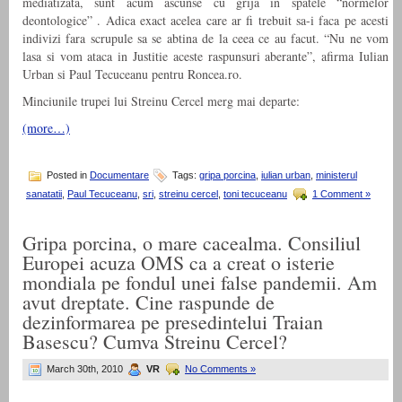
mediatizata, sunt acum ascunse cu grija in spatele “normelor
deontologice” . Adica exact acelea care ar fi trebuit sa-i faca pe acesti
indivizi fara scrupule sa se abtina de la ceea ce au facut. “Nu ne vom
lasa si vom ataca in Justitie aceste raspunsuri aberante”, afirma Iulian
Urban si Paul Tecuceanu pentru Roncea.ro.
Minciunile trupei lui Streinu Cercel merg mai departe:
(more…)
Posted in
Documentare
Tags:
gripa porcina
,
iulian urban
,
ministerul
sanatatii
,
Paul Tecuceanu
,
sri
,
streinu cercel
,
toni tecuceanu
1 Comment »
Gripa porcina, o mare cacealma. Consiliul
Europei acuza OMS ca a creat o isterie
mondiala pe fondul unei false pandemii. Am
avut dreptate. Cine raspunde de
dezinformarea pe presedintelui Traian
Basescu? Cumva Streinu Cercel?
March 30th, 2010
VR
No Comments »