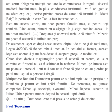
am cerut obligarea unităţii sanitare la comunicarea întregului dosarul
medical fratelui meu. În plus, conducerea institutului va fi obligată să
ne ofere explicaţii scrise privind starea de carantină instuită la “Matei
Balş” în perioada în care Toni a fost internat acolo.
Este un succes istoric, nu doar pentru familia mea, ci pentru toţi
românii. Până acum, nimeni nu a câştigat în justiţia română accesul la
un dosar medical! (…) Dreptatea şi adevărul trebuie să triumfe! Mizeria
nu poate fi ascunsă la infinit sub preş!
De asemenea, sper ca după acest succes, obţinut de mine şi de tatăl meu,
Legea 46/2003 să fie schimbată imediat. În actualul ei format, această
lege este aberantă şi nu face decât să acopere greşelile medicilor.
Chiar dacă decizia magistraţilor poate fi atacată cu recurs, eu sunt
convins că firescul nu va fi schimbat în nefiresc. Nimeni pe lumea asta
nu poate să interzică unui tată sau unui frate să ştie de ce au pierdut pe
patul unui spital o persoană dragă.
Mulţumesc Bunului Dumnezeu pentru ce s-a întâmplat azi în justiţia din
România şi pentru că îmi apără familia. De asemenea, mulţumesc
companiei Urban şi Asociaţii, avocatului Mihai Rapcea, senatorului
Iulian Urban pentru munca depusă în această luptă dură.
Şi… nu uitaţi: Dumnezeu este mai presus de orice şi de oricine!
Paul Tecuceanu