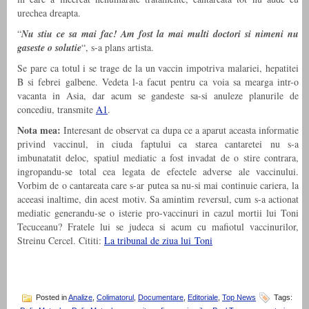
urechea dreapta.
“
Nu stiu ce sa mai fac! Am fost la mai multi doctori si nimeni nu
gaseste o solutie
“, s-a plans artista.
Se pare ca totul i se trage de la un vaccin impotriva malariei, hepatitei
B si febrei galbene. Vedeta l-a facut pentru ca voia sa mearga intr-o
vacanta in Asia, dar acum se gandeste sa-si anuleze planurile de
concediu, transmite
A1
.
Nota mea:
Interesant de observat ca dupa ce a aparut aceasta informatie
privind vaccinul, in ciuda faptului ca starea cantaretei nu s-a
imbunatatit deloc, spatiul mediatic a fost invadat de o stire contrara,
ingropandu-se total cea legata de efectele adverse ale vaccinului.
Vorbim de o cantareata care s-ar putea sa nu-si mai continuie cariera, la
aceeasi inaltime, din acest motiv. Sa amintim reversul, cum s-a actionat
mediatic generandu-se o isterie pro-vaccinuri in cazul mortii lui Toni
Tecuceanu? Fratele lui se judeca si acum cu mafiotul vaccinurilor,
Streinu Cercel. Cititi:
La tribunal de ziua lui Toni
Posted in
Analize
,
Colimatorul
,
Documentare
,
Editoriale
,
Top News
Tags: