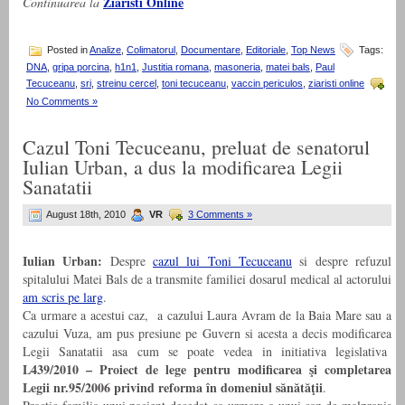
Ziaristi Online
Continuarea la
Posted in
Analize
,
Colimatorul
,
Documentare
,
Editoriale
,
Top News
Tags:
DNA
,
gripa porcina
,
h1n1
,
Justitia romana
,
masoneria
,
matei bals
,
Paul
Tecuceanu
,
sri
,
streinu cercel
,
toni tecuceanu
,
vaccin periculos
,
ziaristi online
No Comments »
Cazul Toni Tecuceanu, preluat de senatorul
Iulian Urban, a dus la modificarea Legii
Sanatatii
August 18th, 2010
VR
3 Comments »
Iulian Urban:
Despre
cazul lui Toni Tecuceanu
si despre refuzul
spitalului Matei Bals de a transmite familiei dosarul medical al actorului
am scris pe larg
.
Ca urmare a acestui caz, a cazului Laura Avram de la Baia Mare sau a
cazului Vuza, am pus presiune pe Guvern si acesta a decis modificarea
Legii Sanatatii asa cum se poate vedea in initiativa legislativa
L439/2010 – Proiect de lege pentru modificarea şi completarea
Legii nr.95/2006 privind reforma în domeniul sănătăţii
.