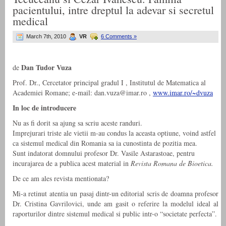
pacientului, intre dreptul la adevar si secretul
medical
March 7th, 2010
VR
6 Comments »
Dan Tudor Vuza
de
Prof. Dr., Cercetator principal gradul I , Institutul de Matematica al
Academiei Romane; e-mail: dan.vuza@imar.ro ,
www.imar.ro/~dvuza
In loc de introducere
Nu as fi dorit sa ajung sa scriu aceste randuri.
Imprejurari triste ale vietii m-au condus la aceasta optiune, voind astfel
ca sistemul medical din Romania sa ia cunostinta de pozitia mea.
Sunt indatorat domnului profesor Dr. Vasile Astarastoae, pentru
incurajarea de a publica acest material in
Revista Romana de Bioetica.
De ce am ales revista mentionata?
Mi-a retinut atentia un pasaj dintr-un editorial scris de doamna profesor
Dr. Cristina Gavrilovici, unde am gasit o referire la modelul ideal al
raporturilor dintre sistemul medical si public intr-o “societate perfecta”.