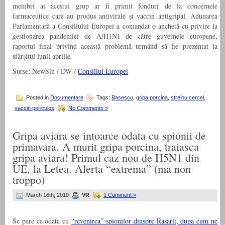
membri ai acestui grup ar fi primit fonduri de la concernele
farmaceutice care au produs antivirale şi vaccin antigripal. Adunarea
Parlamentară a Consiliului Europei a comandat o anchetă cu privire la
gestionarea pandemiei de A/H1N1 de către guvernele europene,
raportul final privind această problemă urmând să fie prezentat la
sfârşitul lunii aprilie.
Surse: NewSin / DW /
Consiliul Europei
Posted in
Documentare
Tags:
Basescu
,
gripa porcina
,
streinu cercel
,
vaccin periculos
No Comments »
Gripa aviara se intoarce odata cu spionii de
primavara. A murit gripa porcina, traiasca
gripa aviara! Primul caz nou de H5N1 din
UE, la Letea. Alerta “extrema” (ma non
troppo)
March 16th, 2010
VR
1 Comment »
Se pare ca odata cu
“revenirea” spionilor dinspre Rasarit, dupa cum ne