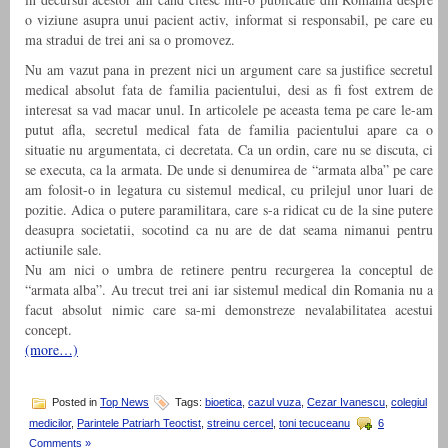
o viziune asupra unui pacient activ, informat si responsabil, pe care eu
ma stradui de trei ani sa o promovez.
Nu am vazut pana in prezent nici un argument care sa justifice secretul
medical absolut fata de familia pacientului, desi as fi fost extrem de
interesat sa vad macar unul. In articolele pe aceasta tema pe care le-am
putut afla, secretul medical fata de familia pacientului apare ca o
situatie nu argumentata, ci decretata. Ca un ordin, care nu se discuta, ci
se executa, ca la armata. De unde si denumirea de “armata alba” pe care
am folosit-o in legatura cu sistemul medical, cu prilejul unor luari de
pozitie. Adica o putere paramilitara, care s-a ridicat cu de la sine putere
deasupra societatii, socotind ca nu are de dat seama nimanui pentru
actiunile sale.
Nu am nici o umbra de retinere pentru recurgerea la conceptul de
“armata alba”. Au trecut trei ani iar sistemul medical din Romania nu a
facut absolut nimic care sa-mi demonstreze nevalabilitatea acestui
concept.
(more…)
Posted in
Top News
Tags:
bioetica
,
cazul vuza
,
Cezar Ivanescu
,
colegiul
medicilor
,
Parintele Patriarh Teoctist
,
streinu cercel
,
toni tecuceanu
6
Comments »