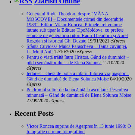
Ziaristi Online
Generalul Radu Theodoru despre “MÂNA
MOSCOVEI – Documentele crimei din decembrie
1989”. Editor: Victor Roncea. Primele trei volume
intrate sub tipar la Editura TipoMoldova, cu prefețe
semnate de generalii scriitori Radu Theodoru și Aurel
Rogojan și istoricul Gh. Buzatu
19/01/2021
eXpress
Sfânta Cuvioasă Maică Parascheva – Taina cuviinței.
La Mulți Ani!
12/10/2020
eXpress
Pentru o viață trăită întru Hristos. Gând de duminică –
pilda semănătorului – de Elena Solunca
11/10/2020
eXpress
Iertarea – cheia de boltă a iubirii. Iubirea vrăjmașilor –
Gând de duminică de Elena Solunca Moise
04/10/2020
eXpress
Pe drumul suitor de la pocăință la ascultare. Pescuirea
minunată – Gând de duminică de Elena Solunca Moise
27/09/2020
eXpress
Recent Posts
Victor Roncea suprins de Agerpres în 13 iunie 1990: O
fotografie cu mine fotografiind