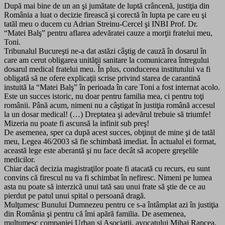
După mai bine de un an şi jumătate de luptă crâncenă, justiţia din
România a luat o decizie firească şi corectă în lupta pe care eu şi
tatăl meu o ducem cu Adrian Streinu-Cercel şi INBI Prof. Dr.
“Matei Balş” pentru aflarea adevăratei cauze a morţii fratelui meu,
Toni.
Tribunalul Bucureşti ne-a dat astăzi câştig de cauză în dosarul în
care am cerut obligarea unităţii sanitare la comunicarea întregului
dosarul medical fratelui meu. În plus, conducerea institutului va fi
obligată să ne ofere explicaţii scrise privind starea de carantină
instuită la “Matei Balş” în perioada în care Toni a fost internat acolo.
Este un succes istoric, nu doar pentru familia mea, ci pentru toţi
românii. Până acum, nimeni nu a câştigat în justiţia română accesul
la un dosar medical! (…) Dreptatea şi adevărul trebuie să triumfe!
Mizeria nu poate fi ascunsă la infinit sub preş!
De asemenea, sper ca după acest succes, obţinut de mine şi de tatăl
meu, Legea 46/2003 să fie schimbată imediat. În actualul ei format,
această lege este aberantă şi nu face decât să acopere greşelile
medicilor.
Chiar dacă decizia magistraţilor poate fi atacată cu recurs, eu sunt
convins că firescul nu va fi schimbat în nefiresc. Nimeni pe lumea
asta nu poate să interzică unui tată sau unui frate să ştie de ce au
pierdut pe patul unui spital o persoană dragă.
Mulţumesc Bunului Dumnezeu pentru ce s-a întâmplat azi în justiţia
din România şi pentru că îmi apără familia. De asemenea,
mulţumesc companiei Urban şi Asociaţii, avocatului Mihai Rapcea,