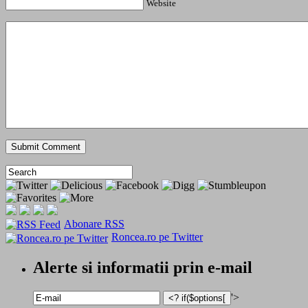
Website
Abonare RSS
Roncea.ro pe Twitter
Alerte si informatii prin e-mail
'>