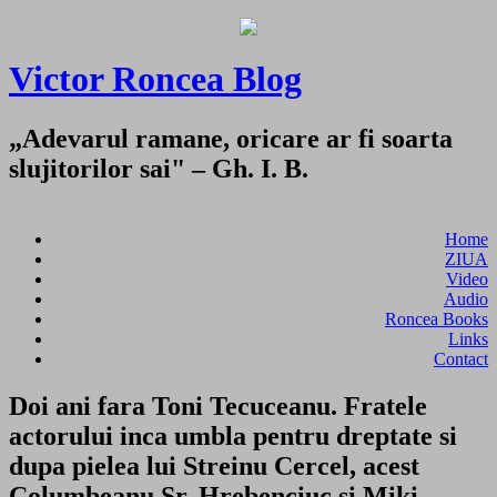
Victor Roncea Blog
„Adevarul ramane, oricare ar fi soarta
slujitorilor sai" – Gh. I. B.
Home
ZIUA
Video
Audio
Roncea Books
Links
Contact
Doi ani fara Toni Tecuceanu. Fratele
actorului inca umbla pentru dreptate si
dupa pielea lui Streinu Cercel, acest
Columbeanu Sr, Hrebenciuc si Miki