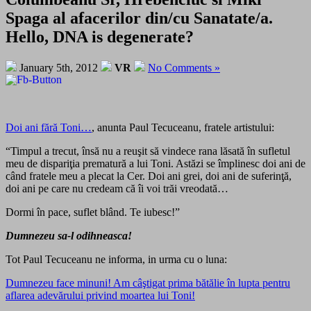
Spaga al afacerilor din/cu Sanatate/a.
Hello, DNA is degenerate?
January 5th, 2012
VR
No Comments »
Doi ani fără Toni…
, anunta Paul Tecuceanu, fratele artistului:
“Timpul a trecut, însă nu a reuşit să vindece rana lăsată în sufletul
meu de dispariţia prematură a lui Toni. Astăzi se împlinesc doi ani de
când fratele meu a plecat la Cer. Doi ani grei, doi ani de suferinţă,
doi ani pe care nu credeam că îi voi trăi vreodată…
Dormi în pace, suflet blând. Te iubesc!”
Dumnezeu sa-l odihneasca!
Tot Paul Tecuceanu ne informa, in urma cu o luna:
Dumnezeu face minuni! Am câştigat prima bătălie în lupta pentru
aflarea adevărului privind moartea lui Toni!