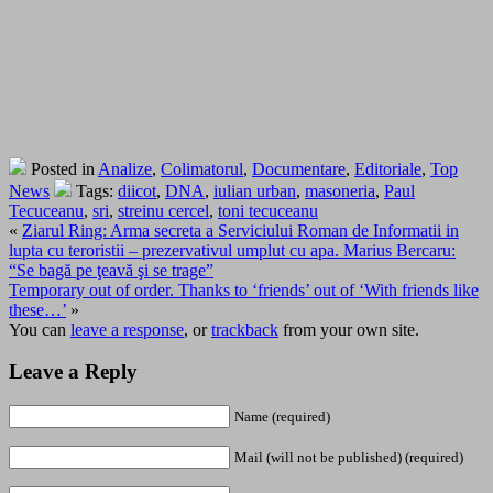
Posted in
Analize
,
Colimatorul
,
Documentare
,
Editoriale
,
Top
News
Tags:
diicot
,
DNA
,
iulian urban
,
masoneria
,
Paul
Tecuceanu
,
sri
,
streinu cercel
,
toni tecuceanu
«
Ziarul Ring: Arma secreta a Serviciului Roman de Informatii in
lupta cu teroristii – prezervativul umplut cu apa. Marius Bercaru:
“Se bagă pe ţeavă şi se trage”
Temporary out of order. Thanks to ‘friends’ out of ‘With friends like
these…’
»
You can
leave a response
, or
trackback
from your own site.
Leave a Reply
Name (required)
Mail (will not be published) (required)