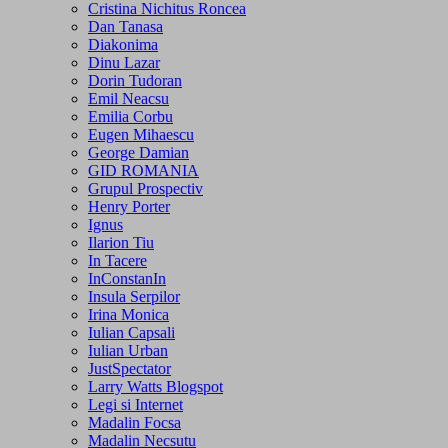
Cristina Nichitus Roncea
Dan Tanasa
Diakonima
Dinu Lazar
Dorin Tudoran
Emil Neacsu
Emilia Corbu
Eugen Mihaescu
George Damian
GID ROMANIA
Grupul Prospectiv
Henry Porter
Ignus
Ilarion Tiu
In Tacere
InConstanIn
Insula Serpilor
Irina Monica
Iulian Capsali
Iulian Urban
JustSpectator
Larry Watts Blogspot
Legi si Internet
Madalin Focsa
Madalin Necsutu