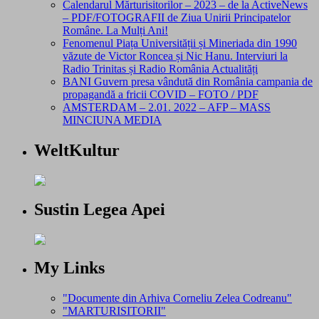
Calendarul Mărturisitorilor – 2023 – de la ActiveNews
– PDF/FOTOGRAFII de Ziua Unirii Principatelor
Române. La Mulți Ani!
Fenomenul Piața Universității și Mineriada din 1990
văzute de Victor Roncea și Nic Hanu. Interviuri la
Radio Trinitas și Radio România Actualități
BANI Guvern presa vândută din România campania de
propagandă a fricii COVID – FOTO / PDF
AMSTERDAM – 2.01. 2022 – AFP – MASS
MINCIUNA MEDIA
WeltKultur
Sustin Legea Apei
My Links
"Documente din Arhiva Corneliu Zelea Codreanu"
"MARTURISITORII"