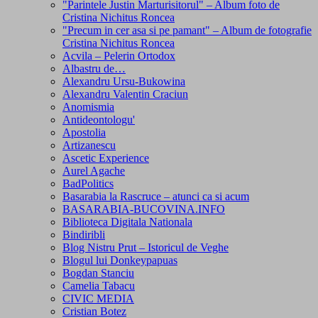
"Parintele Justin Marturisitorul" – Album foto de
Cristina Nichitus Roncea
"Precum in cer asa si pe pamant" – Album de fotografie
Cristina Nichitus Roncea
Acvila – Pelerin Ortodox
Albastru de…
Alexandru Ursu-Bukowina
Alexandru Valentin Craciun
Anomismia
Antideontologu'
Apostolia
Artizanescu
Ascetic Experience
Aurel Agache
BadPolitics
Basarabia la Rascruce – atunci ca si acum
BASARABIA-BUCOVINA.INFO
Biblioteca Digitala Nationala
Bindiribli
Blog Nistru Prut – Istoricul de Veghe
Blogul lui Donkeypapuas
Bogdan Stanciu
Camelia Tabacu
CIVIC MEDIA
Cristian Botez