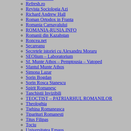
Refresh.ro
Revista Sociologia Azi
Richard Andrew Hall
Roman Ortodox in Franta
Romania Carnavalului
ROMANIA-RUSIA.INFO
Romanii din Kazahstan
Roncea.net
Secareanu
Secretele istoriei cu Alexandru Moraru
SEOlium – Laboratorium
Sf. Munte Athos – Pemptousia – Vatoped
Sfantul Munte Athos
Simona Lazar
Sorin Bogdan
Sorin Rosca Stanescu
Spirit Romanesc
Tanchistii Invizibili
TEOCTIST – PATRIARHUL ROMANILOR
Theologhia
Tighina Romaneasca
Tiparituri Romanesti
Titus Filipas
Tociu
Universitatea Emaus