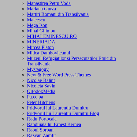
Manastirea Petru Voda
Mariana Gurza
Martiri Romani din Transilvania
Mateescu
Mega Ison
Mihai Ghimpu
MIHAI-EMINESCU.RO
MINERIADA
Mircea Platon
Mitica Damboviteanul
Muzeul Refugiatilor si Persecutatilor Etnic din
Transilvania
Mystagogy
New & Free Word Press Themes
Nicolae Balint
Nicoleta Savin
OrtodoxMedia
Pa.ce.pa
Peter Hitchens
Pridvorul lui Laurentiu Dumitru
Pridvorul lui Laurentiu Dumitru Blog
Radu Portocala
Randuiala lui Ernest Bernea
Raoul Sorban
Razvan Zamfir