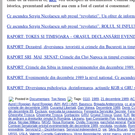
istorica, prezentand adevarul asa cum a fost el cautat si consemnat:
Ce ascundea Sergiu Nicolaescu sub presul “revolutiei”. Un ofiter
Ce ascundea Sergiu Nicolaescu sub presul “revolutiei”. ROL
RAPORT: TOKES SI TIMIŞOARA – ORAŞUL DECLANŞĂRII EVENIMENTELO
RAPORT: Dezastrul, diversiunea, teroristii si crimele din Bucuresti in ti
RAPORT SRI, MAI, SENAT: Crimele din Cluj Napoca in timpul evenimente
RAPORT: Crimele din Sibiu in timpul evenimentelor din decembrie 1989. C
RAPORT. Evenimentele din decembrie 1989 la nivel national. Ce ascundea 
RAPORT: Diversiunea psihologica, dezinformarea, actiunile KGB si GRU si a
Posted in
Documentare
,
Top News
Tags:
0110
,
1989
,
21 decembrie 1989
,
AC
Aurel I Rogojan
,
Aurel Rogojan
,
AVH
,
AVO / AVH
,
Basescu
,
Brigada Antiterorista
,
cc al p
crimele din decembrie 1989
,
Cuvantul Libertatii
,
Dan Voinea
,
Decembrie 1989
,
Denis Cu
din decembrie 89
,
Exclusiv
,
executia lui ceausescu
,
Fereastra Serviciilor Secrete
,
Ferea
Gheorghe Trosca
,
Ghoerghe Trosca
,
Gorbaciov
,
GRU
,
Grupul Trosca
,
Guse
,
ICR
,
Ili
de apãrare a drepturilor omului în România
,
Liiceanu
,
loan Constantin Pop
,
lovitura de s
Voica
,
Nicolae Militaru
,
NKVD
,
Noua Romanie
,
Ovidiu Trasnea
,
parchetul general
,
Part
Comisiei Senatoriale privind evenimentele din decembrie 1989
,
revolutia
,
revolutie
,
Roma
preşedinte
,
Serviciul D – Dezinformare
,
Serviciul independent D
,
sie
,
Silviu Brucan
,
Sor
URSS
,
USLA
,
Valentin Corneliu Gabrielescu
,
Victor Apostolache
,
victor marcu
,
victor r