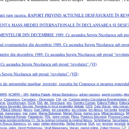
 de informatii rupe tacerea. RAPORT PRIVIND ACŢIUNILE DESFĂŞURATE ÎN
UL ŞI INFLUENŢA MASS-MEDIEI INTERNAŢIONALE ÎN DECLANŞAREA ŞI D
R DIN DECEMBRIE 1989. Ce ascundea Sergiu Nicolaescu sub presul “
mpul evenimentelor din decembrie 1989. Ce ascundea Sergiu Nicolaescu sub presu
lor din decembrie 1989. Ce ascundea Sergiu Nicolaescu sub presul “revolu
e ascundea Sergiu Nicolaescu sub presul “revolutiei” (VI)
Sergiu Nicolaescu sub presul “revolutiei” (VII)
le spionajului maghiar, teroristii, executia lui Ceausescu si moartea generalu
MRR
,
ACMRR – SRI
,
Adelina Palade
,
Adrian Barbulescu
,
adrian nastase
,
agenti sovietici
,
Ale
cr
,
Ceausescu
,
Cercetare – Diversiune
,
CIA
,
cie
,
Comisia pentru Cercetarea Evenimentelor 
rrie
,
Dezinformare
,
DGIA
,
DIA
,
die
,
Diversiune
,
dss
,
Dumitru Coman
,
Editura Politica
,
Editur
stra Serviciilor Secrete. România în jocul strategiilor globale
,
GDS
,
Gelu Voican
,
gelu voican
e Plătică Vidovici
,
Iliescu
,
Ioan Talpes
,
ion caramitru
,
ion cristoiu
,
Ion Iliescu
,
Ion Ionita
,
Ionel A
tat
,
magureanu
,
mai
,
mapn
,
Marga Bulugean
,
Marian Rizea
,
marius tuca
,
Mihai Iacobescu
,
Mi
idul National Roman
,
Patapievici
,
PDL
,
petre roman
,
Plesu
,
Popescu Necşeşti
,
Procesul Cea
nia postdecembrista (1). De la regimul comunist la regimul Iliescu
,
Schimbarea
,
Securitatea
in Rosca Stanescu
,
sri
,
stasi
,
stefan gheorghiu
,
Ştefan Kostyal
,
SUA
,
svr
,
teroristi
,
teroristii
,
t
oncea
,
video
,
Viorel Hrebenciuc
,
Virgil Magureanu
,
Voican
,
ziaristi online
,
Zoltan Hosszu