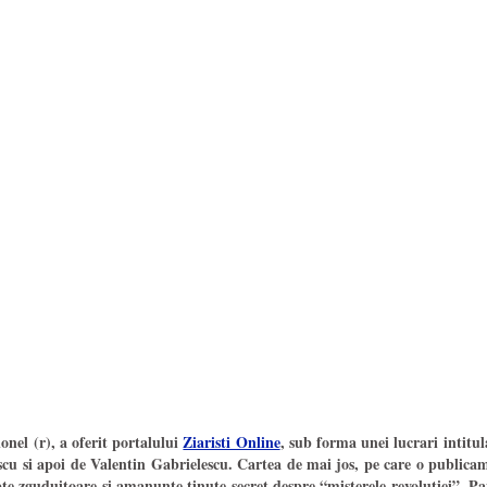
onel (r), a oferit portalului
Ziaristi Online
, sub forma unei lucrari intit
 si apoi de Valentin Gabrielescu. Cartea de mai jos, pe care o publicam in
te zguduitoare si amanunte tinute secret despre “misterele revolutiei”. 