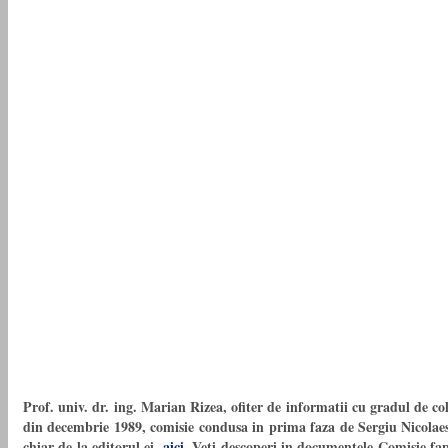
Prof. univ. dr. ing. Marian Rizea, ofiter de informatii cu gradul de col
din decembrie 1989, comisie condusa in prima faza de Sergiu Nicolaescu
chiar de la editorul ei,
aici.
Veti descoperi in documentele Comisie fap