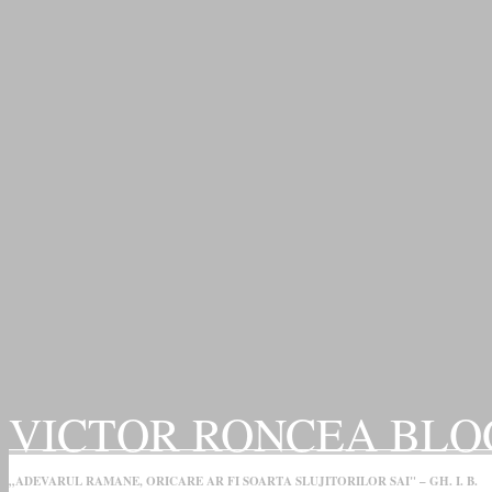
VICTOR RONCEA BLO
„ADEVARUL RAMANE, ORICARE AR FI SOARTA SLUJITORILOR SAI" – GH. I. B.