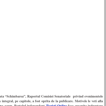
ulata “Schimbarea”, Raportul Comisiei Senatoriale privind evenimentele
tegral, pe capitole, a fost oprita de la publicare. Motivele le veti afla
Pana acum. Portalul independent
Ziaristi Online
face cuvenita indreptare