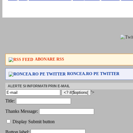
ABONARE RSS
RONCEA.RO PE TWITTER
ALERTE SI INFORMATII PRIN E-MAIL
'>
Title:
Thanks Message:
Display Submit button
Button label: