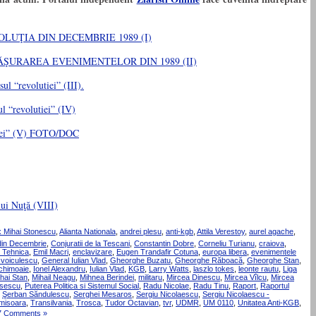
 REVOLUŢIA DIN DECEMBRIE 1989 (I)
ESFĂŞURAREA EVENIMENTELOR DIN 1989 (II)
revolutiei” (III).
l “revolutiei” (IV)
tiei” (V) FOTO/DOC
lui Nuţă (VIII)
x Mihai Stonescu
,
Alianta Nationala
,
andrei plesu
,
anti-kgb
,
Attila Verestoy
,
aurel agache
,
din Decembrie
,
Conjuratii de la Tescani
,
Constantin Dobre
,
Corneliu Turianu
,
craiova
,
a Tehnica
,
Emil Macri
,
enclavizare
,
Eugen Trandafir Cotuna
,
europa libera
,
evenimentele
 voiculescu
,
General Iulian Vlad
,
Gheorghe Buzatu
,
Gheorghe Răboacă
,
Gheorghe Stan
,
ichimoaie
,
Ionel Alexandru
,
Iulian Vlad
,
KGB
,
Larry Watts
,
laszlo tokes
,
leonte rautu
,
Liga
hai Stan
,
Mihail Neagu
,
Mihnea Berindei
,
militaru
,
Mircea Dinescu
,
Mircea Vîlcu
,
Mircea
usescu
,
Puterea Politica si Sistemul Social
,
Radu Nicolae
,
Radu Tinu
,
Raport
,
Raportul
,
Şerban Săndulescu
,
Serghei Mesaros
,
Sergiu Nicolaescu
,
Sergiu Nicolaescu -
imisoara
,
Transilvania
,
Trosca
,
Tudor Octavian
,
tvr
,
UDMR
,
UM 0110
,
Unitatea Anti-KGB
,
7 Comments »