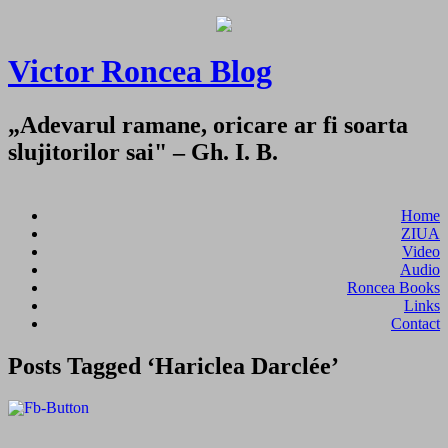
Victor Roncea Blog
„Adevarul ramane, oricare ar fi soarta
slujitorilor sai" – Gh. I. B.
Home
ZIUA
Video
Audio
Roncea Books
Links
Contact
Posts Tagged ‘Hariclea Darclée’