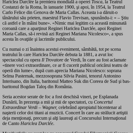
Hariclea Darclée la premiera mondială a operei
Tosca
, la Teatrul
Costanzi de la Roma, în ianuarie 1900, şi apoi, în 1954, la Teatrul
Carlo Felice din Genova de Maria Callas. Aceasta i-a dăruit-o
tânărului său prieten, maestrul Flavio Trevisan, spunându-i: « – Ştiu
că astfel e în mâini bune». «Nimic mai legitim ca această minunată
coroană care a aparţinut Reginei Hariclea Darclée, apoi Reginei
Maria Callas, să-i revină azi Reginei Mariana Nicolesco», a spus
acesta în ovaţiile şi lacrimile publicului.
Cu numai o zi înaintea acestui eveniment, sâmbătă, tot pe scena
teatrului în care Hariclea Darclée debuta la 1881, a avut loc
spectacolul cu opera
Il Trovatore
de Verdi, în care au fost aclamate
«tinere voci extraordinare, ce ar fi cucerit publicul oricărui teatru de
operă din lume», după cum aprecia Mariana Nicolesco: soprana
Selma Pasternak, mezzosoprana Silvia Pasini, tenorul Antonino
Interisano, din Italia, baritonul Matteo Suk din Coreea de Sud şi bas-
baritonul Bogdan Taloş din România.
Seria acestor serate de foc a fost deschisă vineri, pe Esplanada
Dunării, în prezenţa a mii şi mii de spectatori, cu
Concertul
Extraordinar Verdi – Wagner,
celebrând apropiatul bicentenar al
naşterii celor doi titani ai muzicii. Concert în care au strălucit artiştii
deja menţionaţi, precum şi alţi laureaţi ai Concursului Internaţional
de Canto
Hariclea Darclée
.