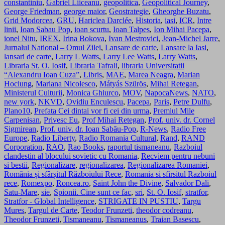
constantiniu
,
Gabriel Liiceanu
,
geopolitica
,
Geopolitical Journey
,
George Friedman
,
george maior
,
Geostrategie
,
Gheorghe Buzatu
,
Grid Modorcea
,
GRU
,
Hariclea Darclée
,
Historia
,
iasi
,
ICR
,
Intre
linii
,
Ioan Sabau Pop
,
ioan scurtu
,
Ioan Talpes
,
Ion Mihai Pacepa
,
ionel Nitu
,
IREX
,
Irina Bokova
,
Ivan Mestrovici
,
Jean-Michel Jarre
,
Jurnalul National – Omul Zilei
,
Lansare de carte
,
Lansare la Iasi
,
lansari de carte
,
Larry L Watts
,
Larry Lee Watts
,
Larry Watts
,
Libraria St. O. Iosif
,
Libraria Tafrali
,
libraria Universitatii
“Alexandru Ioan Cuza”
,
Libris
,
MAE
,
Marea Neagra
,
Marian
Hociung
,
Mariana Nicolesco
,
Mátyás Szürös
,
Mihai Retegan
,
Ministerul Culturii
,
Monica Ghiurco
,
MOV
,
NapocaNews
,
NATO
,
new york
,
NKVD
,
Ovidiu Enculescu
,
Pacepa
,
Paris
,
Petre Dulfu
,
Plano10
,
Prefata Cei dintai vor fi cei din urma
,
Premiul Mile
Carpenisan
,
Privesc Eu
,
Prof Mihai Retegan
,
Prof. univ. dr. Cornel
Sigmirean
,
Prof. univ. dr. Ioan Sabău-Pop
,
R-News
,
Radio Free
Europe
,
Radio Liberty
,
Radio Romania Cultural
,
Rand
,
RAND
Corporation
,
RAO
,
Rao Books
,
raportul tismaneanu
,
Razboiul
clandestin al blocului sovietic cu Romania
,
Recviem pentru nebuni
si bestii
,
Regionalizare
,
regionalizarea
,
Regionalizarea Romaniei
,
România și sfârșitul Războiului Rece
,
Romania si sfirsitul Razboiul
rece
,
Romexpo
,
Roncea.ro
,
Saint John the Divine
,
Salvador Dali
,
Satu-Mare
,
sie
,
Spionii. Cine sunt ce fac
,
sri
,
St. O. Iosif
,
stratfor
,
Stratfor - Global Intelligence
,
STRIGATE IN PUSTIU
,
Targu
Mures
,
Targul de Carte
,
Teodor Frunzeti
,
theodor codreanu
,
Theodor Frunzeti
,
Tismaneanu
,
Tismaneanus
,
Traian Basescu
,