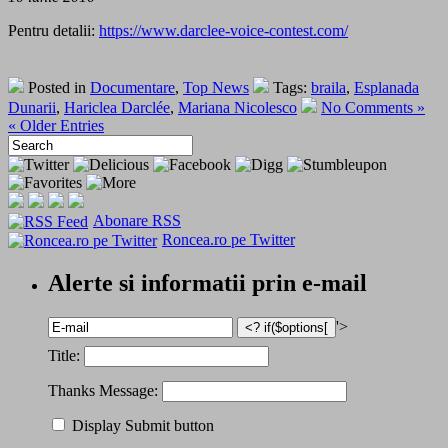
Pentru detalii:
https://www.darclee-voice-contest.com/
Posted in
Documentare
,
Top News
Tags:
braila
,
Esplanada
Dunarii
,
Hariclea Darclée
,
Mariana Nicolesco
No Comments »
« Older Entries
Abonare RSS
Roncea.ro pe Twitter
Alerte si informatii prin e-mail
'>
Title:
Thanks Message:
Display Submit button