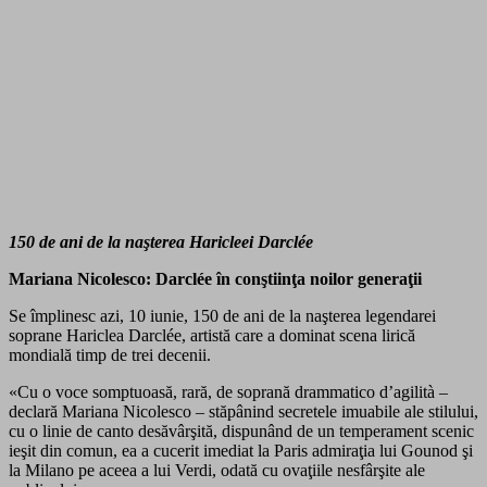
150 de ani de la naşterea Haricleei Darclée
Mariana Nicolesco: Darclée în conştiinţa noilor generaţii
Se împlinesc azi, 10 iunie, 150 de ani de la naşterea legendarei
soprane Hariclea Darclée, artistă care a dominat scena lirică
mondială timp de trei decenii.
«Cu o voce somptuoasă, rară, de soprană drammatico d’agilità –
declară Mariana Nicolesco – stăpânind secretele imuabile ale stilului,
cu o linie de canto desăvârşită, dispunând de un temperament scenic
ieşit din comun, ea a cucerit imediat la Paris admiraţia lui Gounod şi
la Milano pe aceea a lui Verdi, odată cu ovaţiile nesfârşite ale