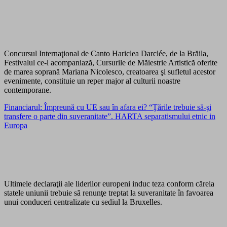
Concursul Internaţional de Canto Hariclea Darclée, de la Brăila,
Festivalul ce-l acompaniază, Cursurile de Măiestrie Artistică oferite
de marea soprană Mariana Nicolesco, creatoarea şi sufletul acestor
evenimente, constituie un reper major al culturii noastre
contemporane.
Financiarul: Împreună cu UE sau în afara ei? “Ţările trebuie să-şi
transfere o parte din suveranitate”. HARTA separatismului etnic in
Europa
Ultimele declaraţii ale liderilor europeni induc teza conform căreia
statele uniunii trebuie să renunţe treptat la suveranitate în favoarea
unui conduceri centralizate cu sediul la Bruxelles.