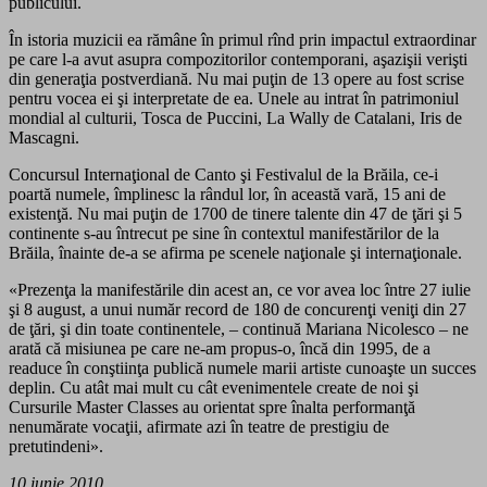
publicului.
În istoria muzicii ea rămâne în primul rînd prin impactul extraordinar
pe care l-a avut asupra compozitorilor contemporani, aşazişii verişti
din generaţia postverdiană. Nu mai puţin de 13 opere au fost scrise
pentru vocea ei şi interpretate de ea. Unele au intrat în patrimoniul
mondial al culturii, Tosca de Puccini, La Wally de Catalani, Iris de
Mascagni.
Concursul Internaţional de Canto şi Festivalul de la Brăila, ce-i
poartă numele, împlinesc la rândul lor, în această vară, 15 ani de
existenţă. Nu mai puţin de 1700 de tinere talente din 47 de ţări şi 5
continente s-au întrecut pe sine în contextul manifestărilor de la
Brăila, înainte de-a se afirma pe scenele naţionale şi internaţionale.
«Prezenţa la manifestările din acest an, ce vor avea loc între 27 iulie
şi 8 august, a unui număr record de 180 de concurenţi veniţi din 27
de ţări, şi din toate continentele, – continuă Mariana Nicolesco – ne
arată că misiunea pe care ne-am propus-o, încă din 1995, de a
readuce în conştiinţa publică numele marii artiste cunoaşte un succes
deplin. Cu atât mai mult cu cât evenimentele create de noi şi
Cursurile Master Classes au orientat spre înalta performanţă
nenumărate vocaţii, afirmate azi în teatre de prestigiu de
pretutindeni».
10 iunie 2010