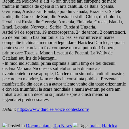
Republica Moldova si alti 76 din diverse tari europene de mare
traditie in muzica de opera si in arta cantului, ca Italia, Spania,
Germania, Austria sau Franta, apoi din Canada, Brazilia si Statele
Unite, din Coreea de Sud, din Australia si din China, din Polonia,
Ucraina si Rusia, din Georgia, Armenia, Finlanda, Grecia, Islanda,
Israel, Letonia, Norvegia, Serbia, Turcia si Ungaria.
Astfel 94 de soprane, 19 mezzosoprane, 24 de tenori, 2 contratenori,
26 de baritoni, 5 bas-baritoni si 15 basi se vor intrece in marea
competitie inchinata memoriei legendarei Hariclea Darclée, soprana
pentru vocea careia au fost compuse nu mai putin de 13 opere,
printre care Tosca si Manon Lescaut de Puccini, La Wally de
Catalani sau Iris de Mascagni.
«In mod indiscutabil prima soprana a lumii timp de trei decenii,
declara Mariana Nicolesco, sufletul si forta dinamica a
evenimentelor ce se apropie, Darclée e un simbol al culturii noastre,
pe care, cu mandrie, l-am readus in constiinta publica. Prezenta la
manifestarile din acest an a atator talente venite din toate orizonturile
e dovada triumfului la scara mondiala a marii aventuri pe care am
initiat-o acum un deceniu si jumatate spre a cinsti memoria
legendarei predecesoare».
Detalii:
https://www.darclee-voice-contest.com/
Posted in
Documentare
,
Top News
Tags:
braila
,
Hariclea