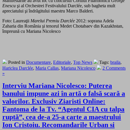
Manifestările au avut loc cu concursul Corului Filarmonicii
George
Enescu
şi al Orchestrei Festivalului Darclée, sub bagheta mult
apreciatului şi îndrăgitului maestru Marco Balderi.
Foto: Laureaţii
Marelui Premiu Darclée
2012: soprana Adela
Zaharia din România şi tenorul Medet Chotabaev din Kazakhstan,
împreună cu Mariana Nicolesco
Posted in
Documentare
,
Editoriale
,
Top News
Tags:
braila
,
Hariclea Darclée
,
Maria Callas
,
Mariana Nicolesco
2 Comments
»
Interviu Mariana Nicolesco: Puterea
banului impune azi în artă o falsă scară a
valorilor. Exclusiv Ziaristi Online:
Fantoma de la Tv. “Agentul CIA cu talpa
ruptă”, cea de-a 25-a carte a maestrului
Ion Cristoiu. Recomandarile Urban si