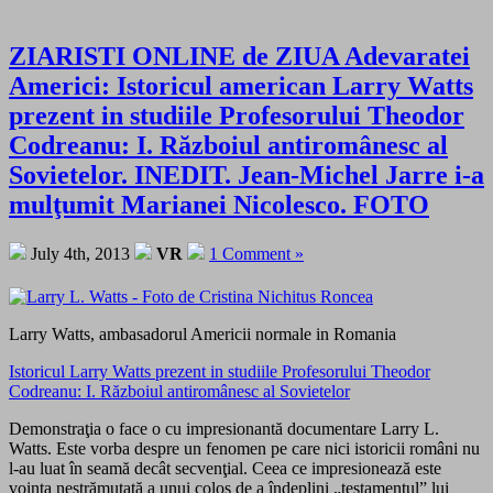
ZIARISTI ONLINE de ZIUA Adevaratei
Americi: Istoricul american Larry Watts
prezent in studiile Profesorului Theodor
Codreanu: I. Războiul antiromânesc al
Sovietelor. INEDIT. Jean-Michel Jarre i-a
mulţumit Marianei Nicolesco. FOTO
July 4th, 2013
VR
1 Comment »
Larry Watts, ambasadorul Americii normale in Romania
Istoricul Larry Watts prezent in studiile Profesorului Theodor
Codreanu: I. Războiul antiromânesc al Sovietelor
Demonstraţia o face o cu impresionantă documentare Larry L.
Watts. Este vorba despre un fenomen pe care nici istoricii români nu
l-au luat în seamă decât secvenţial. Ceea ce impresionează este
voinţa nestrămutată a unui colos de a îndeplini „testamentul” lui