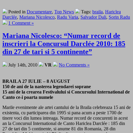
Posted in
Documentare
,
Top News
Tags:
braila
,
Hariclea
Darclée
,
Mariana Nicolesco
,
Radu Varia
,
Salvador Dali
,
Sorin Radu
1 Comment »
Mariana Nicolesco: “Numar record de
inscrieri la Concursul Darclée 2010: 185
din 27 de tari si 5 continente”
July 14th, 2010
VR
No Comments »
BRAILA 27 IULIE – 8 AUGUST
150 de ani de la nasterea legendarei soprane
15 ani de la crearea Festivalului si Concursului International de
Canto ce-i poarta numele
Marile evenimente ale artei cantului de la Braila celebreaza 15 ani de
existenta, cu participarea din 1995 si pana acum a peste 1700 de
tinere voci din lumea intreaga. Numar record de concurenti in acest
an la Concursul International de Canto Hariclea Darclée : 185 din
27 de tari din 5 continente, si anume 81 din Romania, 28 din