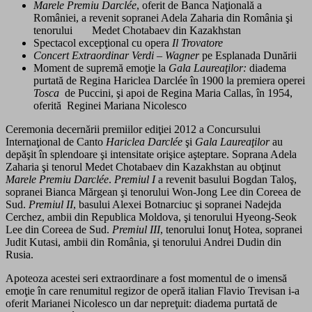
Marele Premiu Darclée
, oferit de Banca Naţională a
României, a revenit sopranei Adela Zaharia din România şi
tenorului Medet Chotabaev din Kazakhstan
Spectacol excepţional cu opera
Il Trovatore
Concert Extraordinar Verdi – Wagner
pe Esplanada Dunării
Moment de supremă emoţie la
Gala Laureaţilor:
diadema
purtată de Regina Hariclea Darclée în 1900 la premiera operei
Tosca
de Puccini, şi apoi de Regina Maria Callas, în 1954,
oferită Reginei Mariana Nicolesco
Ceremonia decernării premiilor ediţiei 2012 a Concursului
Internaţional de Canto
Hariclea Darclée
şi
Gala Laureaţilor
au
depăşit în splendoare şi intensitate orişice aşteptare. Soprana Adela
Zaharia şi tenorul Medet Chotabaev din Kazakhstan au obţinut
Marele Premiu Darclée
.
Premiul I
a revenit basului Bogdan Taloş,
sopranei Bianca Mărgean şi tenorului Won-Jong Lee din Coreea de
Sud.
Premiul II
, basului Alexei Botnarciuc şi sopranei Nadejda
Cerchez, ambii din Republica Moldova, şi tenorului Hyeong-Seok
Lee din Coreea de Sud.
Premiul III
, tenorului Ionuţ Hotea, sopranei
Judit Kutasi, ambii din România, şi tenorului Andrei Dudin din
Rusia.
Apoteoza acestei seri extraordinare a fost momentul de o imensă
emoţie în care renumitul regizor de operă italian Flavio Trevisan i-a
oferit Marianei Nicolesco un dar nepreţuit: diadema purtată de