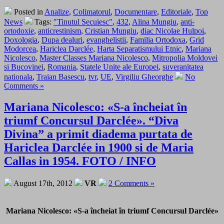
Posted in
Analize
,
Colimatorul
,
Documentare
,
Editoriale
,
Top
News
Tags:
"Tinutul Secuiesc"
,
432
,
Alina Mungiu
,
anti-
ortodoxie
,
anticrestinism
,
Cristian Mungiu
,
diac Nicolae Hulpoi
,
Doxologia
,
Dupa dealuri
,
evanghelistii
,
Familia Ortodoxa
,
Grid
Modorcea
,
Hariclea Darclée
,
Harta Separatismului Etnic
,
Mariana
Nicolesco
,
Master Classes Mariana Nicolesco
,
Mitropolia Moldovei
si Bucovinei
,
Romania
,
Statele Unite ale Europei
,
suveranitatea
nationala
,
Traian Basescu
,
tvr
,
UE
,
Virgiliu Gheorghe
No
Comments »
Mariana Nicolesco: «S-a încheiat în
triumf Concursul Darclée». “Diva
Divina” a primit diadema purtata de
Hariclea Darclée in 1900 si de Maria
Callas in 1954. FOTO / INFO
August 17th, 2012
VR
2 Comments »
Mariana Nicolesco: «S-a încheiat în triumf Concursul Darclée»