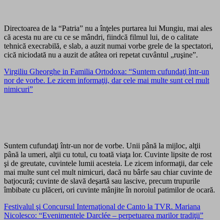
Directoarea de la “Patria” nu a înţeles purtarea lui Mungiu, mai ales
că acesta nu are cu ce se mândri, fiindcă filmul lui, de o calitate
tehnică execrabilă, e slab, a auzit numai vorbe grele de la spectatori,
cică niciodată nu a auzit de atâtea ori repetat cuvântul „ruşine”.
Virgiliu Gheorghe in Familia Ortodoxa: “Suntem cufundaţi într-un
nor de vorbe. Le zicem informaţii, dar cele mai multe sunt cel mult
nimicuri”
Suntem cufundaţi într-un nor de vorbe. Unii până la mijloc, alţii
până la umeri, alţii cu totul, cu toată viaţa lor. Cuvinte lipsite de rost
şi de greutate, cuvintele lumii acesteia. Le zicem informaţii, dar cele
mai multe sunt cel mult nimicuri, dacă nu bârfe sau chiar cuvinte de
batjocură; cuvinte de slavă deşartă sau lascive, precum trupurile
îmbibate cu plăceri, ori cuvinte mânjite în noroiul patimilor de ocară.
Festivalul şi Concursul Internaţional de Canto la TVR. Mariana
Nicolesco: “Evenimentele Darclée – perpetuarea marilor tradiţii”