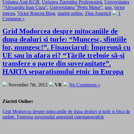
Unitatea Anti-KGB
,
Uniunea Ziaristilor Profesionisti
,
Universitatea
“Alexandru Ioan Cuza”
,
Universitatea ”Petru Maior”
,
uzp
,
victor
roncea
,
Victor Roncea Blog
,
ziaristi online
,
Ziua Americii
1
Comment »
Grid Modorcea despre mitocaniile de
dupa dealuri si turle: “Muncesc, sfintiile
lor, mungesc!”. Financiarul: Împreună cu
UE sau în afara ei? “Ţările trebuie să-şi
transfere o parte din suveranitate”.
HARTA separatismului etnic in Europa
November 7th, 2012
VR
No Comments »
Ziaristi Online:
Grid Modorcea despre mitocaniile de dupa dealuri si turle si frica de
umbre. Fantoma guvernului ameninţă cinematografele