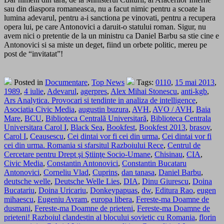
sau din diaspora romaneasca, nu a facut nimic pentru a scoate la
lumina adevarul, pentru a-i sanctiona pe vinovati, pentru a recupera
opera lui, pe care Antonovici a daruit-o statului roman. Sigur, nu
avem nici o pretentie de la un ministru ca Daniel Barbu sa stie cine e
Antonovici si sa miste un deget, fiind un orbete politic, mereu pe
post de “invitatat”!
Posted in
Documentare
,
Top News
Tags:
0110
,
15 mai 2013
,
1989
,
4 iulie
,
Adevarul
,
agerpres
,
Alex Mihai Stonescu
,
anti-kgb
,
Ars Analytica. Provocari si tendinte in analiza de intelligence
,
Asociatia Civic Media
,
augustin buzura
,
AVH
,
AVO / AVH
,
Baia
Mare
,
BCU
,
Biblioteca Centrală Universitară
,
Biblioteca Centrala
Universitara Carol I
,
Black Sea
,
Bookfest
,
Bookfest 2013
,
brasov
,
Carol I
,
Ceausescu
,
Cei dintai vor fi cei din urma
,
Cei dintai vor fi
cei din urma. Romania si sfarsitul Razboiului Rece
,
Centrul de
Cercetare pentru Drept şi Ştiinţe Socio-Umane
,
Chisinau
,
CIA
,
Civic Media
,
Constantin Antonovici
,
Constantin Bucataru
Antonovici
,
Corneliu Vlad
,
Cuprins
,
dan tanasa
,
Daniel Barbu
,
deutsche welle
,
Deutsche Welle Lies
,
DIA
,
Dinu Giurescu
,
Doina
Bucatariu
,
Doina Uricariu
,
Donkeypapuas
,
dw
,
Editura Rao
,
eugen
mihaescu
,
Eugeniu Avram
,
europa libera
,
Fereste-ma Doamne de
dusmani
,
Fereste-ma Doamne de prieteni
,
Fereste-ma Doamne de
prieteni! Razboiul clandestin al blocului sovietic cu Romania
,
florin