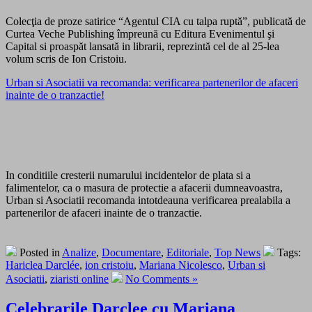
Colecţia de proze satirice “Agentul CIA cu talpa ruptă”, publicată de
Curtea Veche Publishing împreună cu Editura Evenimentul şi
Capital si proaspăt lansată in librarii, reprezintă cel de al 25-lea
volum scris de Ion Cristoiu.
Urban si Asociatii va recomanda: verificarea partenerilor de afaceri
inainte de o tranzactie!
In conditiile cresterii numarului incidentelor de plata si a
falimentelor, ca o masura de protectie a afacerii dumneavoastra,
Urban si Asociatii recomanda intotdeauna verificarea prealabila a
partenerilor de afaceri inainte de o tranzactie.
Posted in
Analize
,
Documentare
,
Editoriale
,
Top News
Tags:
Hariclea Darclée
,
ion cristoiu
,
Mariana Nicolesco
,
Urban si
Asociatii
,
ziaristi online
No Comments »
Celebrarile Darclee cu Mariana