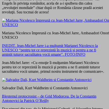
Engels în privinţa românilor, acela de a-i spulbera din calea
„revoluţiei mondiale” chiar după ce România căzuse pradă acestei
revoluţii. Sau tocmai de aceea!
Mariana Nicolesco împreună cu Jean-Michel Jarre, Ambasadori Onori
UNESCO
INEDIT. Jean-Michel Jarre i-a mulţumit Marianei Nicolesco la
UNESCO “pentru tot ce reprezintă în muzică şi pentru a ne fi
amintit tuturor sacralitatea vocii umane”. FOTO/INFO
Jean-Michel Jarre: «Cu emoţie îi mulţumim Marianei Nicolesco
pentru tot ce reprezintă în muzică şi pentru a ne fi amintit tuturor
sacralitatea vocii umane, primul nostru instrument de comunicare».
Salvador Dali, Kurt Waldheim si Constantin Antonovici
Blestemul protocronist – de Grid Modorcea. De la Constantin
Antonovici la Patrick O’Reilly
Dar nimeni din tara, de la Ministerul Culturii, al Afacerilor Interne