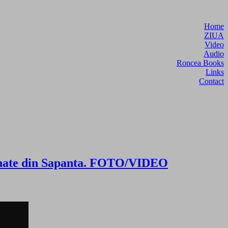
Home
ZIUA
Video
Audio
Roncea Books
Links
Contact
inunate din Sapanta. FOTO/VIDEO