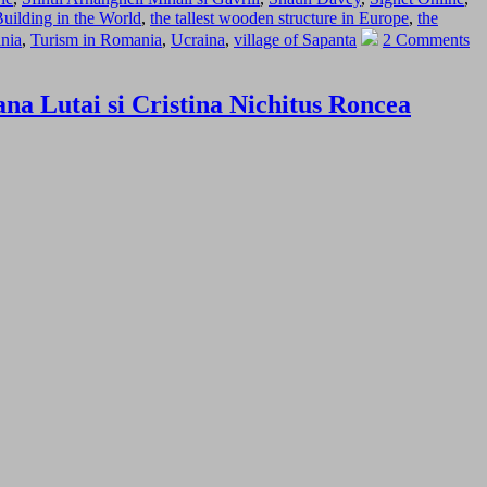
uilding in the World
,
the tallest wooden structure in Europe
,
the
ania
,
Turism in Romania
,
Ucraina
,
village of Sapanta
2 Comments
na Lutai si Cristina Nichitus Roncea