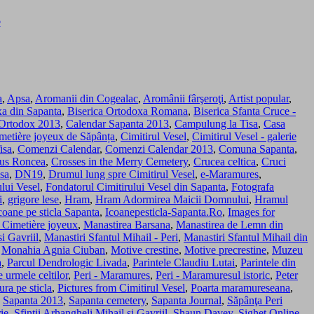
o
a
,
Apsa
,
Aromanii din Cogealac
,
Aromânii fârşeroţi
,
Artist popular
,
xa din Sapanta
,
Biserica Ortodoxa Romana
,
Biserica Sfanta Cruce -
 Ortodox 2013
,
Calendar Sapanta 2013
,
Campulung la Tisa
,
Casa
metière joyeux de Săpânța
,
Cimitirul Vesel
,
Cimitirul Vesel - galerie
isa
,
Comenzi Calendar
,
Comenzi Calendar 2013
,
Comuna Sapanta
,
tus Roncea
,
Crosses in the Merry Cemetery
,
Crucea celtica
,
Cruci
isa
,
DN19
,
Drumul lung spre Cimitirul Vesel
,
e-Maramures
,
lui Vesel
,
Fondatorul Cimitirului Vesel din Sapanta
,
Fotografa
i
,
grigore lese
,
Hram
,
Hram Adormirea Maicii Domnului
,
Hramul
coane pe sticla Sapanta
,
Icoanepesticla-Sapanta.Ro
,
Images for
 Cimetière joyeux
,
Manastirea Barsana
,
Manastirea de Lemn din
i Gavriil
,
Manastiri Sfantul Mihail - Peri
,
Manastiri Sfantul Mihail din
,
Monahia Agnia Ciuban
,
Motive crestine
,
Motive precrestine
,
Muzeu
a
,
Parcul Dendrologic Livada
,
Parintele Claudiu Lutai
,
Parintele din
e urmele celtilor
,
Peri - Maramures
,
Peri - Maramuresul istoric
,
Peter
ura pe sticla
,
Pictures from Cimitirul Vesel
,
Poarta maramureseana
,
,
Sapanta 2013
,
Sapanta cemetery
,
Sapanta Journal
,
Săpânţa Peri
ie
,
Sfintii Arhangheli Mihail si Gavriil
,
Shaun Davey
,
Sighet Online
,