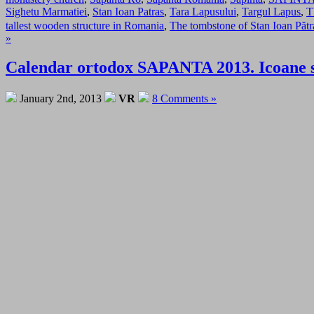
Sighetu Marmatiei
,
Stan Ioan Patras
,
Tara Lapusului
,
Targul Lapus
,
T
tallest wooden structure in Romania
,
The tombstone of Stan Ioan Pătr
»
Calendar ortodox SAPANTA 2013. Icoane si 
January 2nd, 2013
VR
8 Comments »