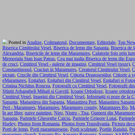
Posted in
Analize
,
Colimatorul
,
Documentare
,
Editoriale
,
Top Ne
Biserica Cimitirului Vesel
,
Biserica de lemn din Sapanta
,
Biserica de 
Alexandria
,
Bisericile de lemn din Maramures
,
Calatorie foto prin l
Memoriala Stan Ioan Patras
,
Cea mai inalta Biserica de lemn din Eur
de cruci
,
Cimitirul Vesel - galerie de imagini
,
Cimitirul Vesel (poze)
,
C
Constantinopol
,
Craciun in Maramures
,
Creatorul Cimitirului Vesel
,
C
pictate
,
Crucile din Cimitirul Vesel
,
Ctitoria Dragosestilor
,
Ctitorie a 
eMaramures
,
Epitafuri
,
Epitafuri din Cimitirul Vesel
,
Epitafuri si Foto
Cristina Nichitus Roncea
,
Fotografii cu Cimitirul Vesel
,
Fotografii d
Sfintii Arhangheli Mihail si Gavriil
,
Icoane Ortodoxe
,
Icoane ortodox
Cimitirul Vesel
,
Imagini din Cimitirul Vesel
,
Informații și poze de la C
Sapanta
,
Manastirea din Sapanta
,
Manastirea Peri
,
Manastirea Sapanta
Peri - Maramures
,
Maramures
,
Maramureş county
,
Maramures Ro
,
Ma
în aer liber
,
naive painting
,
Niro
,
Nistru - Tisa
,
Oameni din Maramure
Sapanta
,
Parintele Gheorghe Calciu
,
Parintele Grigore Lutai
,
Parintel
Hurley
,
Photos from Romania
,
Photos from Transilvania
,
Pictura deco
Porti de lemn
,
Porti maramuresene
,
Porti sculptate
,
Portile Raiului
,
Pr
monastery church
,
Sapanta Ro
,
Sapanta Romania
,
Sapinta
,
SAPINTA: 