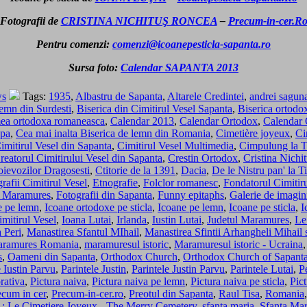
Fotografii de
CRISTINA NICHITUŞ RONCEA
–
Precum-in-cer.R
Pentru comenzi:
comenzi@icoanepesticla-sapanta.ro
Sursa foto:
Calendar SAPANTA 2013
ws
Tags:
1935
,
Albastru de Sapanta
,
Altarele Credintei
,
andrei sagun
lemn din Surdesti
,
Biserica din Cimitirul Vesel Sapanta
,
Biserica ortodo
umea ortodoxa romaneasca
,
Calendar 2013
,
Calendar Ortodox
,
Calendar
opa
,
Cea mai inalta Biserica de lemn din Romania
,
Cimetière joyeux
,
Ci
imitirul Vesel din Sapanta
,
Cimitirul Vesel Multimedia
,
Cimpulung la T
reatorul Cimitirului Vesel din Sapanta
,
Crestin Ortodox
,
Cristina Nichi
voievozilor Dragosesti
,
Ctitorie de la 1391
,
Dacia
,
De le Nistru pan' la T
grafii Cimitirul Vesel
,
Etnografie
,
Folclor romanesc
,
Fondatorul Cimitiru
in Maramures
,
Fotografii din Sapanta
,
Funny epitaphs
,
Galerie de imagin
e pe lemn
,
Icoane ortodoxe pe sticla
,
Icoane pe lemn
,
Icoane pe sticla
,
I
imitirul Vesel
,
Ioana Lutai
,
Irlanda
,
Iustin Lutai
,
Judetul Maramures
,
Le
 Peri
,
Manastirea Sfantul MIhail
,
Manastirea Sfintii Arhangheli Mihail s
ramures Romania
,
maramuresul istoric
,
Maramuresul istoric - Ucraina
s
,
Oameni din Sapanta
,
Orthodox Church
,
Orthodox Church of Sapant
e Iustin Parvu
,
Parintele Justin
,
Parintele Justin Parvu
,
Parintele Lutai
,
P
rativa
,
Pictura naiva
,
Pictura naiva pe lemn
,
Pictura naiva pe sticla
,
Pict
ecum in cer
,
Precum-in-cer.ro
,
Preotul din Sapanta
,
Raul Tisa
,
Romania
Le Cimetiere Joyeux - The Merry Cemetery
,
sfanta maria
,
Sfanta Mar