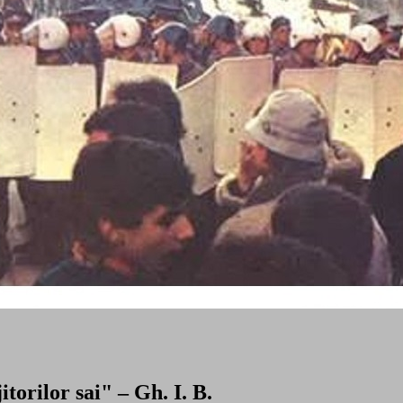
torilor sai" – Gh. I. B.