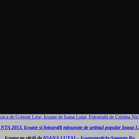
ca de Grigore Lese, Icoane de Ioana Lutai, Fotografii de Cristina Ni
A 2013. Icoane si fotografii minunate de artistul popular Ioana Lu
Icoane pe sticlă de
IOANA LUŢAI
–
Icoanepesticla-Sapanta.Ro