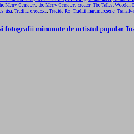
he Merry Cemetery
,
the Merry Cemetery creator
,
The Tallest Wooden B
aş
,
tisa
,
Traditia ortodoxa
,
Traditia Ro
,
Traditii maramuresene
,
Transilv
fotografii minunate de artistul popular Ioa