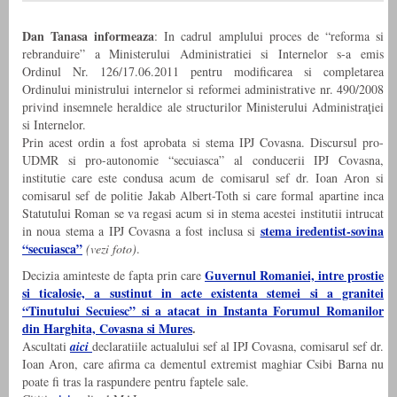
Dan Tanasa informeaza
: In cadrul amplului proces de “reforma si
rebranduire” a Ministerului Administratiei si Internelor s-a emis
Ordinul Nr. 126/17.06.2011 pentru modificarea si completarea
Ordinului ministrului internelor si reformei administrative nr. 490/2008
privind insemnele heraldice ale structurilor Ministerului Administraţiei
si Internelor.
Prin acest ordin a fost aprobata si stema IPJ Covasna. Discursul pro-
UDMR si pro-autonomie “secuiasca” al conducerii IPJ Covasna,
institutie care este condusa acum de comisarul sef dr. Ioan Aron si
comisarul sef de politie Jakab Albert-Toth si care formal apartine inca
Statutului Roman se va regasi acum si in stema acestei institutii intrucat
stema iredentist-sovina
in noua stema a IPJ Covasna a fost inclusa si
“secuiasca”
(vezi foto)
.
Guvernul Romaniei, intre prostie
Decizia aminteste de fapta prin care
si ticalosie, a sustinut in acte existenta stemei si a granitei
“Tinutului Secuiesc” si a atacat in Instanta Forumul Romanilor
din Harghita, Covasna si Mures
.
Ascultati
aici
declaratiile actualului sef al IPJ Covasna, comisarul sef dr.
Ioan Aron, care afirma ca dementul extremist maghiar Csibi Barna nu
poate fi tras la raspundere pentru faptele sale.