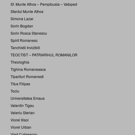
Sf. Munte Athos – Pemptousia – Vatoped
Sfantul Munte Athos
Simona Lazar
Sorin Bogdan
Sorin Rosca Stanescu
Spirit Romanesc
Tanchistii Invizibili
TEOCTIST – PATRIARHUL ROMANILOR
Theologhia
Tighina Romaneasca
Tiparituri Romanesti
Titus Filipas
Tociu
Universitatea Emaus
Valentin Tigau
Valeriu Sterian
Viorel Ilisoi
Viorel Urban
Vlad Cubreacov