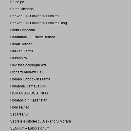
Pa.ce.pa
Peter Hitchens
Pridvorul lui Laurentiu Dumitru
Pridvorul lui Laurentiu Dumitru Blog
Radu Portocala
Randuiala lui Ernest Bernea
Raoul Sorban
Razvan Zamfir
Refresh.ro
Revista Sociologia Azi
Richard Andrew Hall
Roman Ortodox in Franta
Romania Carnavalului
ROMANIA-RUSIA.INFO
Romanii din Kazahstan
Roncea.net
Secareanu
Secretele istoriei cu Alexandru Moraru
SEOlium – Laboratorium