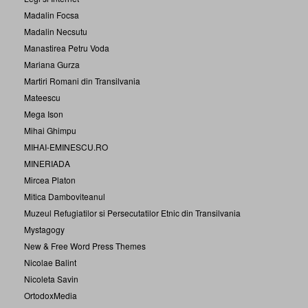
Madalin Focsa
Madalin Necsutu
Manastirea Petru Voda
Mariana Gurza
Martiri Romani din Transilvania
Mateescu
Mega Ison
Mihai Ghimpu
MIHAI-EMINESCU.RO
MINERIADA
Mircea Platon
Mitica Damboviteanul
Muzeul Refugiatilor si Persecutatilor Etnic din Transilvania
Mystagogy
New & Free Word Press Themes
Nicolae Balint
Nicoleta Savin
OrtodoxMedia