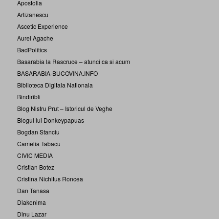
Apostolia
Artizanescu
Ascetic Experience
Aurel Agache
BadPolitics
Basarabia la Rascruce – atunci ca si acum
BASARABIA-BUCOVINA.INFO
Biblioteca Digitala Nationala
Bindiribli
Blog Nistru Prut – Istoricul de Veghe
Blogul lui Donkeypapuas
Bogdan Stanciu
Camelia Tabacu
CIVIC MEDIA
Cristian Botez
Cristina Nichitus Roncea
Dan Tanasa
Diakonima
Dinu Lazar