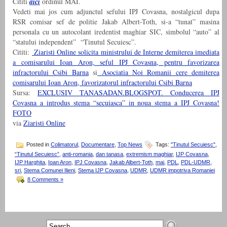
Cititi
aici
ordinul MAI.
Vedeti mai jos cum adjunctul sefului IPJ Covasna, nostalgicul dupa
RSR comisar sef de politie Jakab Albert-Toth, si-a “tunat” masina
personala cu un autocolant iredentist maghiar SIC, simbolul “auto” al
“statului independent” “Tinutul Secuiesc”.
Cititi:
Ziaristi Online solicita ministrului de Interne demiterea imediata
a comisarului Ioan Aron, seful IPJ Covasna, pentru favorizarea
infractorului Csibi Barna
si
Asociatia Noi Romanii cere demiterea
comisarului Ioan Aron, favorizatorul infractorului Csibi Barna
Sursa:
EXCLUSIV TANASADAN.BLOGSPOT. Conducerea IPJ
Covasna a introdus stema “secuiasca” in noua stema a IPJ Covasna!
FOTO
via
Ziaristi Online
Posted in
Colimatorul
,
Documentare
,
Top News
Tags:
"Tinutul Secuiesc"
,
“Tinutul Secuiesc”
,
anti-romania
,
dan tanasa
,
extremism maghiar
,
IJP Covasna
,
IJP Harghita
,
Ioan Aron
,
IPJ Covasna
,
Jakab Albert-Toth
,
mai
,
PDL
,
PDL-UDMR
,
sri
,
Stema Comunei Ilieni
,
Stema IJP Covasna
,
UDMR
,
UDMR impotriva Romaniei
8 Comments »