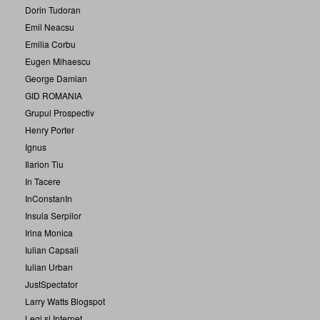
Dorin Tudoran
Emil Neacsu
Emilia Corbu
Eugen Mihaescu
George Damian
GID ROMANIA
Grupul Prospectiv
Henry Porter
Ignus
Ilarion Tiu
In Tacere
InConstanIn
Insula Serpilor
Irina Monica
Iulian Capsali
Iulian Urban
JustSpectator
Larry Watts Blogspot
Legi si Internet