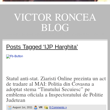
VICTOR RONCEA
BLOG
„ADEVARUL RAMANE, ORICARE AR FI SOARTA SLUJITORILOR SAI" – GH. I. B.
Posts Tagged ‘IJP Harghita’
Statul anti-stat. Ziaristi Online prezinta un act
de tradare al MAI: Politia din Covasna a
adoptat stema “Tinutului Secuiesc” pe
emblema oficiala a Inspectoratului de Politie
Judetean
August 1st, 2011
VR
8 Comments »