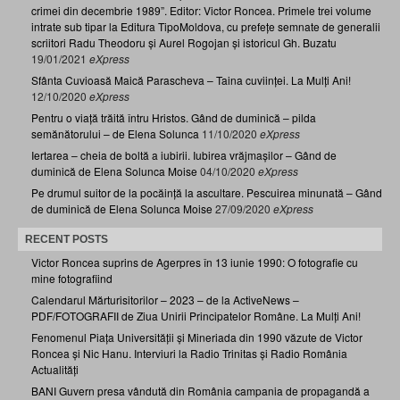
crimei din decembrie 1989”. Editor: Victor Roncea. Primele trei volume
intrate sub tipar la Editura TipoMoldova, cu prefețe semnate de generalii
scriitori Radu Theodoru și Aurel Rogojan și istoricul Gh. Buzatu
19/01/2021
eXpress
Sfânta Cuvioasă Maică Parascheva – Taina cuviinței. La Mulți Ani!
12/10/2020
eXpress
Pentru o viață trăită întru Hristos. Gând de duminică – pilda
semănătorului – de Elena Solunca
11/10/2020
eXpress
Iertarea – cheia de boltă a iubirii. Iubirea vrăjmașilor – Gând de
duminică de Elena Solunca Moise
04/10/2020
eXpress
Pe drumul suitor de la pocăință la ascultare. Pescuirea minunată – Gând
de duminică de Elena Solunca Moise
27/09/2020
eXpress
RECENT POSTS
Victor Roncea suprins de Agerpres în 13 iunie 1990: O fotografie cu
mine fotografiind
Calendarul Mărturisitorilor – 2023 – de la ActiveNews –
PDF/FOTOGRAFII de Ziua Unirii Principatelor Române. La Mulți Ani!
Fenomenul Piața Universității și Mineriada din 1990 văzute de Victor
Roncea și Nic Hanu. Interviuri la Radio Trinitas și Radio România
Actualități
BANI Guvern presa vândută din România campania de propagandă a