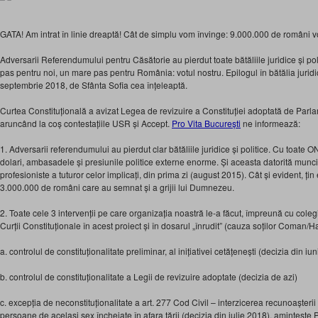
GATA! Am intrat în linie dreaptă! Cât de simplu vom învinge: 9.000.000 de români 
Adversarii Referendumului pentru Căsătorie au pierdut toate bătăliile juridice și p
pas pentru noi, un mare pas pentru România: votul nostru. Epilogul în bătălia juridică
septembrie 2018, de Sfânta Sofia cea înțeleaptă.
Curtea Const
ituțională a avizat Legea de revizuire a Constituției adoptată de Par
aruncând la coș contestațiile USR și Accept.
Pro Vita București
ne informează:
1. Adversarii referendumului au pierdut clar bătăliile juridice și politice. Cu toate
dolari, ambasadele și presiunile politice externe enorme. Și aceasta datorită muncii
profesioniste a tuturor celor implicați, din prima zi (august 2015). Cât și evident, țin
3.000.000 de români care au semnat și a grijii lui Dumnezeu.
2. Toate cele 3 intervenții pe care organizația noastră le-a făcut, împreună cu colegii 
Curții Constituționale în acest proiect și în dosarul „înrudit” (cauza soților Coman/
a. controlul de constituționalitate preliminar, al inițiativei cetățenești (decizia din iu
b. controlul de constituționalitate a Legii de revizuire adoptate (decizia de azi)
c. excepția de neconstituționalitate a art. 277 Cod Civil – interzicerea recunoașterii
persoane de același sex încheiate în afara țării (decizia din iulie 2018), amintește 