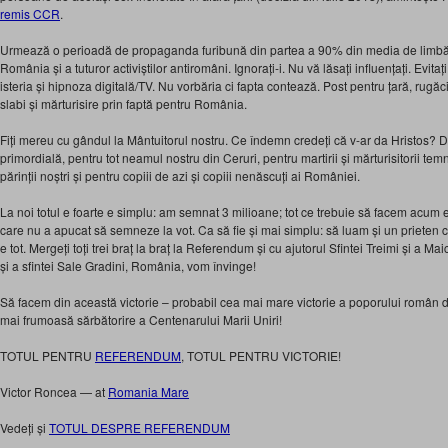
remis CCR
.
Urmează o perioadă de propaganda furibună din partea a 90% din media de limbă
România și a tuturor activiștilor antiromâni. Ignorați-i. Nu vă lăsați influențați. Evitați
isteria și hipnoza digitală/TV. Nu vorbăria ci fapta contează. Post pentru țară, rug
slabi și mărturisire prin faptă pentru România.
Fiți mereu cu gândul la Mântuitorul nostru. Ce îndemn credeți că v-ar da Hristos?
primordială, pentru tot neamul nostru din Ceruri, pentru martirii și mărturisitorii temn
părinții noștri și pentru copiii de azi și copiii nenăscuți ai României.
La noi totul e foarte e simplu: am semnat 3 milioane; tot ce trebuie să facem acum
care nu a apucat să semneze la vot. Ca să fie și mai simplu: să luam și un prieten c
e tot. Mergeți toți trei braț la braț la Referendum și cu ajutorul Sfintei Treimi și a Ma
și a sfintei Sale Gradini, România, vom învinge!
Să facem din această victorie – probabil cea mai mare victorie a poporului româ
mai frumoasă sărbătorire a Centenarului Marii Uniri!
TOTUL PENTRU
REFERENDUM
, TOTUL PENTRU VICTORIE!
Victor Roncea
— at
Romania Mare
Vedeți și
TOTUL DESPRE REFERENDUM