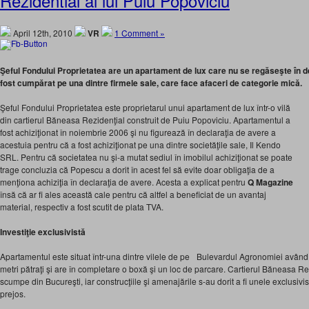
Rezidential al lui Puiu Popoviciu
April 12th, 2010
VR
1 Comment »
Şeful Fondului Proprietatea are un apartament de lux care nu se regăseşte în d
fost cumpărat pe una dintre firmele sale, care face afaceri de categorie mică.
Şeful Fondului Proprietatea este proprietarul unui apartament de lux într-o vilă
din cartierul Băneasa Rezidenţial construit de Puiu Popoviciu. Apartamentul a
fost achiziţionat în noiembrie 2006 şi nu figurează în declaraţia de avere a
acestuia pentru că a fost achiziţionat pe una dintre societăţile sale, Il Kendo
SRL. Pentru că societatea nu şi-a mutat sediul în imobilul achiziţionat se poate
trage concluzia că Popescu a dorit în acest fel să evite doar obligaţia de a
menţiona achiziţia în declaraţia de avere. Acesta a explicat pentru
Q Magazine
însă că ar fi ales această cale pentru că altfel a beneficiat de un avantaj
material, respectiv a fost scutit de plata TVA.
Investiţie
exclusivistă
Apartamentul este situat într-una dintre vilele de pe Bulevardul Agronomiei având
metri pătraţi şi are în completare o boxă şi un loc de parcare. Cartierul Băneasa Re
scumpe din Bucureşti, iar construcţiile şi amenajările s-au dorit a fi unele exclusivis
prejos.