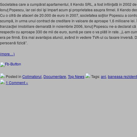
Societatea care a cumpărat apartamentul, Il Kendo SRL, a fost înfiinţată în 2002 de 
Ionuţ Popescu, iar cei doi îşi împart acum şi proprietatea asupra firmei. Il Kendo des
Cu o cifră de afaceri de 20.000 de euro în 2007, societatea soţilor Popescu a contra
scumpă, în urma unui contract de creditare în valoare de aproape 1,6 milioane lei. Î
tranzacţiei imobiliare demarată în noiembrie 2006, Ionuţ Popescu ne-a declarat c
respectiv cu aproape 330 de mii de euro, sumă pe care o va plăti în rate. „L-am cum
era pe firmă. Era mai avantajos atunci, având în vedere TVA-ul cu taxare inversă. 
persoană fizică”.
(more…)
Posted in
Colimatorul
,
Documentare
,
Top News
Tags:
ani
,
baneasa rezident
1 Comment »