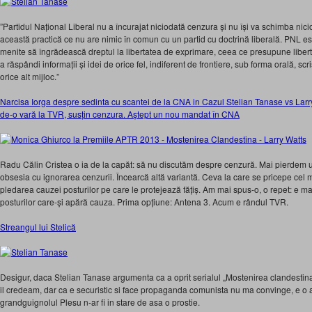
”Partidul Național Liberal nu a încurajat niciodată cenzura și nu își va schimba nic
această practică ce nu are nimic în comun cu un partid cu doctrină liberală. PNL est
menite să îngrădească dreptul la libertatea de exprimare, ceea ce presupune libert
a răspândi informații și idei de orice fel, indiferent de frontiere, sub forma orală, scris
orice alt mijloc.”
Narcisa Iorga despre sedinta cu scantei de la CNA in Cazul Stelian Tanase vs Larry 
de-o vară la TVR, susțin cenzura. Aștept un nou mandat în CNA
Radu Călin Cristea o ia de la capăt: să nu discutăm despre cenzură. Mai pierdem u
obsesia cu ignorarea cenzurii. Încearcă altă variantă. Ceva la care se pricepe cel 
pledarea cauzei posturilor pe care le protejează fățiș. Am mai spus-o, o repet: e ma
posturilor care-și apără cauza. Prima opțiune: Antena 3. Acum e rândul TVR.
Streangul lui Stelică
Desigur, daca Stelian Tanase argumenta ca a oprit serialul „Mostenirea clandestina” ca
il credeam, dar ca e securistic si face propaganda comunista nu ma convinge, e o
grandguignolul Plesu n-ar fi in stare de asa o prostie.