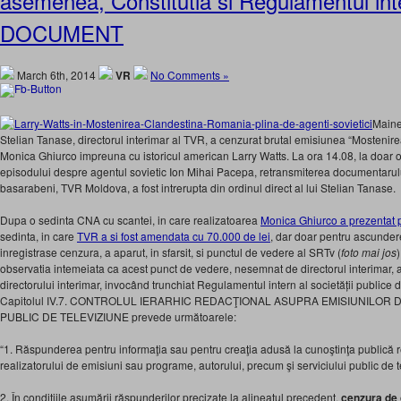
asemenea, Constitutia si Regulamentul int
DOCUMENT
March 6th, 2014
VR
No Comments »
Maine
Stelian Tanase, directorul interimar al TVR, a cenzurat brutal emisiunea “Mostenir
Monica Ghiurco impreuna cu istoricul american Larry Watts. La ora 14.08, la doar 
episodului despre agentul sovietic Ion Mihai Pacepa, retransmiterea documentarului
basarabeni, TVR Moldova, a fost intrerupta din ordinul direct al lui Stelian Tanase.
Dupa o sedinta CNA cu scantei, in care realizatoarea
Monica Ghiurco a prezentat p
sedinta, in care
TVR a si fost amendata cu 70.000 de lei
, dar doar pentru ascunder
inregistrase cenzura, a aparut, in sfarsit, si punctul de vedere al SRTv (
foto mai jos
)
observatia intemeiata ca acest punct de vedere, nesemnat de directorul interimar, 
directorului interimar, invocând trunchiat Regulamentul intern al societății publice 
Capitolul IV.7. CONTROLUL IERARHIC REDACŢIONAL ASUPRA EMISIUNILOR 
PUBLIC DE TELEVIZIUNE prevede următoarele:
“1. Răspunderea pentru informaţia sau pentru creaţia adusă la cunoştinţa publică rev
realizatorului de emisiuni sau programe, autorului, precum şi serviciului public de t
2. În condiţiile asumării răspunderilor precizate la alineatul precedent,
cenzura de o