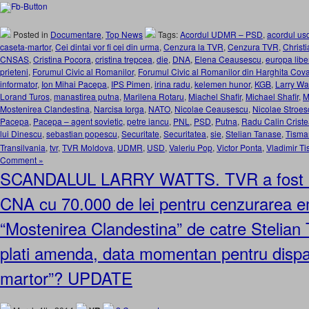
Posted in
Documentare
,
Top News
Tags:
Acordul UDMR – PSD
,
acordul us
caseta-martor
,
Cei dintai vor fi cei din urma
,
Cenzura la TVR
,
Cenzura TVR
,
Christi
CNSAS
,
Cristina Pocora
,
cristina trepcea
,
die
,
DNA
,
Elena Ceausescu
,
europa libe
prieteni
,
Forumul Civic al Romanilor
,
Forumul Civic al Romanilor din Harghita Cov
informator
,
Ion Mihai Pacepa
,
IPS Pimen
,
irina radu
,
kelemen hunor
,
KGB
,
Larry Wa
Lorand Turos
,
manastirea putna
,
Marilena Rotaru
,
Miachel Shafir
,
Michael Shafir
,
M
Mostenirea Clandestina
,
Narcisa Iorga
,
NATO
,
Nicolae Ceausescu
,
Nicolae Stroes
Pacepa
,
Pacepa – agent sovietic
,
petre iancu
,
PNL
,
PSD
,
Putna
,
Radu Calin Crist
lui Dinescu
,
sebastian popescu
,
Securitate
,
Securitatea
,
sie
,
Stelian Tanase
,
Tisma
Transilvania
,
tvr
,
TVR Moldova
,
UDMR
,
USD
,
Valeriu Pop
,
Victor Ponta
,
Vladimir T
Comment »
SCANDALUL LARRY WATTS. TVR a fost a
CNA cu 70.000 de lei pentru cenzurarea em
“Mostenirea Clandestina” de catre Stelian
plati amenda, data momentan pentru dispar
martor”? UPDATE