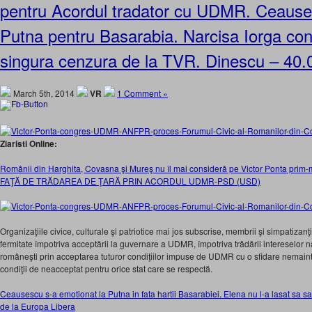
pentru Acordul tradator cu UDMR. Ceauses
Putna pentru Basarabia. Narcisa Iorga c
singura cenzura de la TVR. Dinescu – 40.
March 5th, 2014
VR
1 Comment »
Ziaristi Online:
Românii din Harghita, Covasna şi Mureş nu îl mai considerǎ pe Victor Ponta pri
FAŢĂ DE TRĂDAREA DE ŢARĂ PRIN ACORDUL UDMR-PSD (USD)
Organizaţiile civice, culturale şi patriotice mai jos subscrise, membrii şi simpatizanţ
fermitate împotriva acceptării la guvernare a UDMR, împotriva trǎdǎrii intereselor na
româneşti prin acceptarea tuturor condiţiilor impuse de UDMR cu o sfidare nemaint
condiţii de neacceptat pentru orice stat care se respectă.
Ceausescu s-a emotionat la Putna in fata hartii Basarabiei. Elena nu l-a lasat sa sa
de la Europa Libera