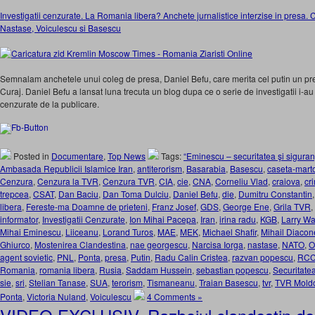
Investigatii cenzurate. La Romania libera? Anchete jurnalistice interzise in presa.
Nastase, Voiculescu si Basescu
Semnalam anchetele unui coleg de presa, Daniel Befu, care merita cel putin un pr
Curaj. Daniel Befu a lansat luna trecuta un blog dupa ce o serie de investigatii i-au f
cenzurate de la publicare.
Posted in
Documentare
,
Top News
Tags:
“Eminescu – securitatea şi sigura
Ambasada Republicii Islamice Iran
,
antiterorism
,
Basarabia
,
Basescu
,
caseta-mart
Cenzura
,
Cenzura la TVR
,
Cenzura TVR
,
CIA
,
cie
,
CNA
,
Corneliu Vlad
,
craiova
,
cr
trepcea
,
CSAT
,
Dan Baciu
,
Dan Toma Dulciu
,
Daniel Befu
,
die
,
Dumitru Constantin
libera
,
Fereste-ma Doamne de prieteni
,
Franz Josef
,
GDS
,
George Ene
,
Grila TVR
,
informator
,
Investigatii Cenzurate
,
Ion Mihai Pacepa
,
Iran
,
irina radu
,
KGB
,
Larry Wa
Mihai Eminescu
,
Liiceanu
,
Lorand Turos
,
MAE
,
MEK
,
Michael Shafir
,
Mihail Diaco
Ghiurco
,
Mostenirea Clandestina
,
nae georgescu
,
Narcisa Iorga
,
nastase
,
NATO
,
O
agent sovietic
,
PNL
,
Ponta
,
presa
,
Putin
,
Radu Calin Cristea
,
razvan popescu
,
RC
Romania
,
romania libera
,
Rusia
,
Saddam Hussein
,
sebastian popescu
,
Securitate
sie
,
sri
,
Stelian Tanase
,
SUA
,
terorism
,
Tismaneanu
,
Traian Basescu
,
tvr
,
TVR Mold
Ponta
,
Victoria Nuland
,
Voiculescu
4 Comments »