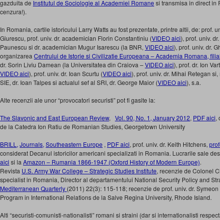
gazduita de
Institutul de Sociologie al Academiei Romane
si transmisa in direct i
cenzura!).
In Romania, cartile istoricului Larry Watts au fost prezentate, printre altii, de: prof.
Giurescu, prof. univ. dr. academician Florin Constantiniu (
VIDEO aici
), prof. univ. d
Paunescu si dr. academician Mugur Isarescu (la BNR,
VIDEO aici
), prof. univ. dr.
organizarea
Centrului de Istorie si Civilizatie Europeana – Academia Romana, filia
dr. Sorin Liviu Damean (la Universitatea din Craiova –
VIDEO aici
), prof. dr. Ion V
VIDEO aici
), prof. univ. dr. Ioan Scurtu (
VIDEO aici
), prof. univ. dr. Mihai Retegan si, 
SIE, dr. Ioan Talpes si actualul sef al SRI, dr. George Maior (
VIDEO aici
), s.a.
Alte recenzii ale unor “provocatori securisti” pot fi gasite la:
The Slavonic and East European Review
,
Vol. 90, No. 1, January 2012
,
PDF aici
,
de la Catedra Ion Ratiu de Romanian Studies, Georgetown University
BRILL,
Journals,
Southeastern Europe
,
PDF aici
, prof. univ. dr. Keith Hitchens,
prof
considerat Decanul istoricilor americani specializati in Romania. Lucrarile sale 
aici
si la
Amazon – Rumania 1866-1947 (Oxford History of Modern Europe)
.
Revista
U.S. Army War College – Strategic Studies Institute
, recenzie de Colonel C
specialist in Romania, Director al departamentului National Security Policy and Str
Mediterranean Quarterly
(2011) 22(3): 115-118; recenzie de prof. univ. dr. Symeo
Program in International Relations de la Salve Regina University, Rhode Island.
Alti “securisti-comunisti-nationalisti” romani si straini (dar si internationalisti respec