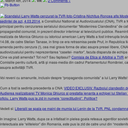
March 4th, 2014
VR
2 Comments »
sedintei de azi, 4.03.2014
, a Consiliului National al Audiovizualului (CNA), TVR a 
principal pentru cenzurarea serialului documentar “Mostenirea Clandestina” de catr
propagandist comunist, in prezent director interimar al televiziunii publice. Reamin
realizata de Monica Ghiurco cu istoricul american Larry Watts a fost intrerupta brutal
14.08, de catre Stelian Tanase, in timp ce era retrasmisa peste Prut, in Republica 
amenda pentru cenzura (!), cea mai grava forma de atac asupra presei libere, C
audiovizualului pentru neprezentarea “casetei- martor”, facuta disparuta de echipa i
Cine va plati amenda? Tot noi? Sau faptasul?
Comisia de Etica si Arbitraj a TVR
ar
Comisiile pentru cultură, artă și mass-media din cadrul Parlamentului României, c
asupra activității TVR.
Voi reveni cu amanunte, inclusiv despre “propaganda comunista” a lui Larry Watts!
Cum a fost la sedinta precedenta a CNA:
VIDEO EXCLUSIV. Razboiul clandestin de
Audierea realizatoarei TV Monica Ghiurco si prestatia jenanta a echipei lui Stelian 
oficiu. Larry Watts pus la zid in numele “corectitudinii”. Politice?
Vedeti si:
Liberalii se spala pe maini de mumia lui Lenin de la TVR. PNL condamna
In imagine: Larry Watts, dupa ce a infatisat in pielea goala reteaua agentilor sovieti
intelectuala ale “elitelelor” din Romania, este pus la zid de catre unul din “mostenito