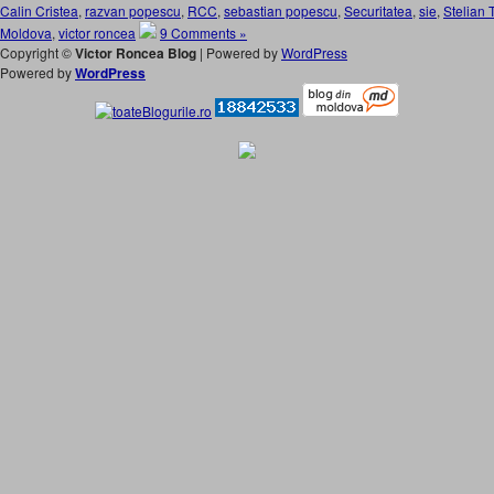
Calin Cristea
,
razvan popescu
,
RCC
,
sebastian popescu
,
Securitatea
,
sie
,
Stelian
Moldova
,
victor roncea
9 Comments »
Copyright ©
Victor Roncea Blog
| Powered by
WordPress
Powered by
WordPress