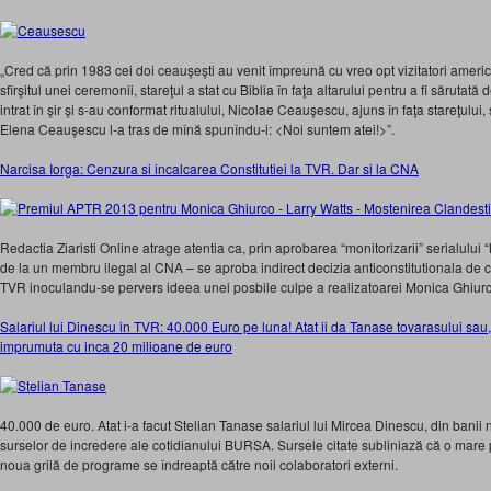
„Cred că prin 1983 cei doi ceauşeşti au venit împreună cu vreo opt vizitatori ameri
sfîrşitul unei ceremonii, stareţul a stat cu Biblia în faţa altarului pentru a fi sărutată
intrat în şir şi s-au conformat ritualului, Nicolae Ceauşescu, ajuns în faţa stareţului
Elena Ceauşescu l-a tras de mînă spunîndu-i: <Noi suntem atei!>”.
Narcisa Iorga: Cenzura si incalcarea Constitutiei la TVR. Dar si la CNA
Redactia Ziaristi Online atrage atentia ca, prin aprobarea “monitorizarii” serialului
de la un membru ilegal al CNA – se aproba indirect decizia anticonstitutionala de ce
TVR inoculandu-se pervers ideea unei posbile culpe a realizatoarei Monica Ghiurco 
Salariul lui Dinescu in TVR: 40.000 Euro pe luna! Atat ii da Tanase tovarasului sau
imprumuta cu inca 20 milioane de euro
40.000 de euro. Atat i-a facut Stelian Tanase salariul lui Mircea Dinescu, din banii no
surselor de incredere ale cotidianului BURSA. Sursele citate subliniază că o mare 
noua grilă de programe se îndreaptă către noii colaboratori externi.