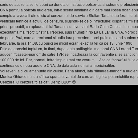
serie de acuze false, tertipuri ce denota o instructie bolsevica si scheme profesio
CNA pentru a boicota audierea, intr-o scena kafkiana din care mai lipsea doar iepur
completa, avocatii din oficiu ai cenzorului de serviciu Stelian Tanase au fost instr
verificarii tehnice a actului de cenzura, slujindu-se de o infractiune: disparitia “mist
prins, probabil, ca aplaudacii lui Tanase sunt versatul Radu Calin Cristea, incomp
executanta mai “soft” Cristina Trepcea, supranumiti “Trio La La La” la CNA. Noroc ca 
de peste Prut, care au reclamat situatia fara precedent – cel putin de cand suntem s
februarie, la ora 14.08, cu purici pe micul ecran, exact la fel ca pe 13 iunie 1990.
Este de apreciat faptul ca, la final, dupa toata poliloghia, membrul CNA Lorand Tur
aducerii “casetei-martor” de catre TVR se incadreaza la contraventie si se sancti
100.000 de lei. Dar, normal, intre timp nu mai era cvorum… Asa ca “show”-ul “uite 
continua cu o noua audiere CNA, de data asta numai a impricinatilor.
Voi reveni aici cu amanunte din culise. Pana atunci, iata “filmarea-martor” a audieri
Monica Ghiurco nu s-a sfiit sa spuna cuvantul de care au fugit ca potarnichiile repre
Cenzura! O cenzura “clasica”. De tip BBC? 🙂