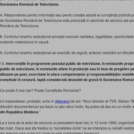
Societatea Română de Televiziune.
4. Răspunderea pentru informaţia sau pentru creaţia adusă la cunoştinţa publică pr
de Societatea Română de Televiziune este precizată în sarcinile de serviciu ale per
Române de Televiziune.
8. Controlul ierarhic redacţional priveşte exclusiv calitatea, legalitatea, oportunita
costurile materialului în cauză.
9. Controlul ierarhic redacţional se exercită, de regulă, anterior realizării ori difuzăr
13.
Intervenţiile în programele postului public de televiziune, în emisiunile pro
public de televiziune, în emisiunile aflate în producţie sau în faza de pregătire pe
difuzate pe post, exercitate în afara competenţelor şi responsabilităţilor stabilit
constituie în cenzură, faptă considerată deosebit de gravă în Societatea Român
Ce poate fi mai clar? Poate Constitutie Romaniei?
Un basarabean, probabil, scrie in
Adevarul
de azi: “Noul director al TVR, Stelian T
difuzării documentarului pe baza nu ştiu cărui motiv. Aş putea să dau eu un motiv:
s
din Republica Moldova
.”
La o luna de la actul de cenzura cu precedent doar hat, in 13 iunie 1990, organizatii
tac malc. Daca asa sta treaba cu “societatea civila” ce se intampla cu ceilalti realizato
din televiziunea publica? Unde le este solidaritatea fireasca?