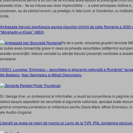
aceasta criza – fie ea indusa sau doar imprevizibila – , a carei principala victima e
ucrainean, au de pierdut enorm, ca prestigiu in fata lumii, si Occidentul, cu instituti
Unite.
Ambasada Iranului avertizeaza asupra riscurilor primirii de catre Romania a 3000 de 
”Mojahedin-e Khalq” (MEK)
Pe de o parte, relocarea grupării teroriste M
ar putea avea consecințe grave în ceea ce privește securitatea cetățenilor europen
acestei amenințări, trebuie cercetat cu atenție trecutul prezenței neoficiale a acestei
europene.
VIDEO. Lucrarea “Eminescu – securitatea şi siguranţa naţională a României” lans
Ilie Badescu, Nae Georgescu si Mihail Diaconescu
Dr. George Ene, un profesionist al informatiei, a reusit sa concentreze in paginile ca
obiect asupra aspectelor de securitate si siguranta nationala, aproape toate doc
privind urmarirea jurnalistului si militantului pentru Dacia Mare, Mihai Eminescu, in 
ale Austro-Ungariei.
Liberalii se spala pe maini de mumia lui Lenin de la TVR. PNL condamna cenzura 