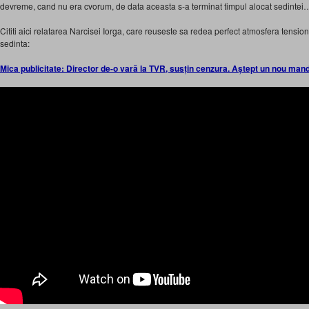
devreme, cand nu era cvorum, de data aceasta s-a terminat timpul alocat sedintei
Cititi aici relatarea Narcisei Iorga, care reuseste sa redea perfect atmosfera tensio
sedinta:
Mica publicitate: Director de-o vară la TVR, susțin cenzura. Aștept un nou man