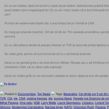
Eu nu am înțeles, dacă am primit o copie de pe sistem, televiziunea publică fiin
acest sistem care înregisrează tot. Eu nu am niciun dubiu că a fost întreruptă 
zile?
Punctul de vedere este foarte clar, a avut timpul să și-l trimită la CNA.
Eu merg pe amenda maximă, 100 de mii de lei. Prin aceasta amendă eu sancțio
cenzura.
Eu nu văd altceva decât că actualul director al TVR își ascunde proba faptului c
Nu votez grila, pentru că sunt convinsă că nu o să treacă amenda.
Daca nu se aprobă grila o să vină domnul Stelian Tănase sau o să trimită pe c
întrebărilor CNA, să ne ofere niste explicații.
Dacă noi votăm grilă nu ne mai putem aștepta la niciun răspuns bun din partea
Posted in
Documentare
,
Top News
Tags:
Basarabia
,
Cei dintai vor fi cei di
TVR
,
CIA
,
cie
,
CNA
,
cristina trepcea
,
die
,
europa libera
,
Fereste-ma Doamne de pri
Mihai Pacepa
,
irina radu
,
KGB
,
Larry Watts
,
Laura Georgescu
,
Liiceanu
,
Lorand Tu
Ghiurco
,
Mostenirea Clandestina
,
Narcisa Iorga
,
NATO
,
Orizonturi Roşii
,
Pacepa
,
P