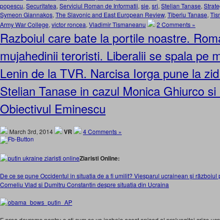
popescu
,
Securitatea
,
Serviciul Roman de Informatii
,
sie
,
sri
,
Stelian Tanase
,
Strate
Symeon Giannakos
,
The Slavonic and East European Review
,
Tiberiu Tanase
,
Ti
Army War College
,
victor roncea
,
Vladimir Tismaneanu
2 Comments »
Razboiul care bate la portile noastre. Rom
mujahedinii teroristi. Liberalii se spala pe
Lenin de la TVR. Narcisa Iorga pune la zid
Stelian Tanase in cazul Monica Ghiurco si
Obiectivul Eminescu
March 3rd, 2014
VR
4 Comments »
Ziaristi Online:
De ce se pune Occidentul in situatia de a fi umilit? Viesparul ucrainean şi războiul
Corneliu Vlad si Dumitru Constantin despre situatia din Ucraina
E prea devreme pentru a sti cum se va incheia acest episod al prelungitei crize ucra