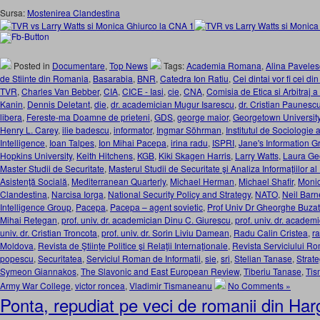
Sursa:
Mostenirea Clandestina
Posted in
Documentare
,
Top News
Tags:
Academia Romana
,
Alina Pavele
de Stiinte din Romania
,
Basarabia
,
BNR
,
Catedra Ion Ratiu
,
Cei dintai vor fi cei di
TVR
,
Charles Van Bebber
,
CIA
,
CICE - Iasi
,
cie
,
CNA
,
Comisia de Etica si Arbitraj 
Kanin
,
Dennis Deletant
,
die
,
dr. academician Mugur Isarescu
,
dr. Cristian Paunesc
libera
,
Fereste-ma Doamne de prieteni
,
GDS
,
george maior
,
Georgetown Universit
Henry L. Carey
,
ilie badescu
,
informator
,
Ingmar Söhrman
,
Institutul de Sociologi
Intelligence
,
Ioan Talpes
,
Ion Mihai Pacepa
,
irina radu
,
ISPRI
,
Jane's Information G
Hopkins University
,
Keith Hitchens
,
KGB
,
Kiki Skagen Harris
,
Larry Watts
,
Laura Ge
Master Studii de Securitate
,
Masterul Studii de Securitate şi Analiza Informaţiilor al
Asistenţă Socială
,
Mediterranean Quarterly
,
Michael Herman
,
Michael Shafir
,
Monic
Clandestina
,
Narcisa Iorga
,
National Security Policy and Strategy
,
NATO
,
Neil Barn
Intelligence Group
,
Pacepa
,
Pacepa – agent sovietic
,
Prof Univ Dr Gheorghe Buza
Mihai Retegan
,
prof. univ. dr. academician Dinu C. Giurescu
,
prof. univ. dr. academ
univ. dr. Cristian Troncota
,
prof. univ. dr. Sorin Liviu Damean
,
Radu Calin Cristea
,
r
Moldova
,
Revista de Ştiinţe Politice şi Relaţii Internaţionale
,
Revista Serviciului Ro
popescu
,
Securitatea
,
Serviciul Roman de Informatii
,
sie
,
sri
,
Stelian Tanase
,
Strate
Symeon Giannakos
,
The Slavonic and East European Review
,
Tiberiu Tanase
,
Ti
Army War College
,
victor roncea
,
Vladimir Tismaneanu
No Comments »
Ponta, repudiat pe veci de romanii din Har