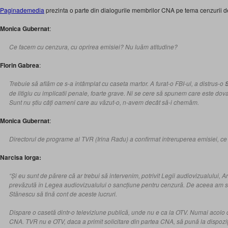
Paginademedia
prezinta o parte din dialogurile membrilor CNA pe tema cenzurii d
Monica Gubernat
:
Ce facem cu cenzura, cu oprirea emisiei? Nu luăm atitudine?
Florin Gabrea
:
Trebuie să aflăm ce s-a întâmplat cu caseta martor. A furat-o FBI-ul, a distrus-o
S
de litigiu cu implicatii penale, foarte grave. Ni se cere să spunem care este dova
Sunt nu știu câți oameni care au văzut-o, n-avem decât să-i chemăm.
Monica Gubernat
:
Directorul de programe al TVR (Irina Radu) a confirmat întreruperea emisiei, c
Narcisa Iorga:
“Și eu sunt de părere că ar trebui să intervenim, potrivit Legii audiovizualului, A
prevăzută în Legea audiovizualului o sancțiune pentru cenzură. De aceea am s
Stănescu să tină cont de aceste lucruri.
Dispare o casetă dintr-o televiziune publică, unde nu e ca la OTV. Numai acolo 
CNA. TVR nu e OTV, daca a primit solicitare din partea CNA, să pună la dispoziț