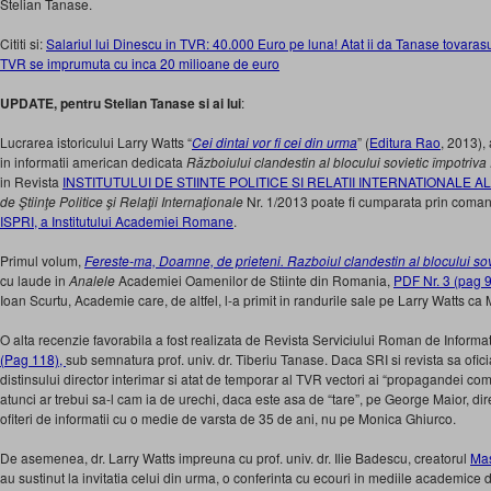
Stelian Tanase.
Cititi si:
Salariul lui Dinescu in TVR: 40.000 Euro pe luna! Atat ii da Tanase tovarasu
TVR se imprumuta cu inca 20 milioane de euro
UPDATE, pentru Stelian Tanase si ai lui
:
Lucrarea istoricului Larry Watts “
Cei dintai vor fi cei din urma
” (
Editura Rao
, 2013), 
in informatii american dedicata
Războiului clandestin al blocului sovietic împotriv
in Revista
INSTITUTULUI DE STIINTE POLITICE SI RELATII INTERNATIONALE 
de Ştiinţe Politice şi Relaţii Internaţionale
Nr. 1/2013 poate fi cumparata prin coman
ISPRI, a Institutului Academiei Romane
.
Primul volum,
Fereste-ma, Doamne, de prieteni. Razboiul clandestin al blocului so
cu laude in
Analele
Academiei Oamenilor de Stiinte din Romania,
PDF Nr. 3 (pag 
Ioan Scurtu, Academie care, de altfel, l-a primit in randurile sale pe Larry Watts 
O alta recenzie favorabila a fost realizata de Revista Serviciului Roman de Informati
(Pag 118),
sub semnatura prof. univ. dr. Tiberiu Tanase. Daca SRI si revista sa ofic
distinsului director interimar si atat de temporar al TVR vectori ai “propagandei com
atunci ar trebui sa-l cam ia de urechi, daca este asa de “tare”, pe George Maior, dir
ofiteri de informatii cu o medie de varsta de 35 de ani, nu pe Monica Ghiurco.
De asemenea, dr. Larry Watts impreuna cu prof. univ. dr. Ilie Badescu, creatorul
Mas
au sustinut la invitatia celui din urma, o conferinta cu ecouri in mediile academice