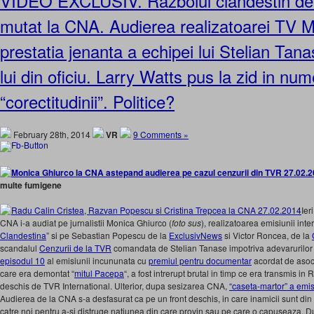
VIDEO EXCLUSIV. Razboiul clandestin de
mutat la CNA. Audierea realizatoarei TV M
prestatia jenanta a echipei lui Stelian Tana
lui din oficiu. Larry Watts pus la zid in num
“corectitudinii”. Politice?
February 28th, 2014
VR
9 Comments »
multe fumigene
Ier
CNA i-a audiat pe jurnalistii Monica Ghiurco (
foto sus
), realizatoarea emisiunii inte
Clandestina
” si pe Sebastian Popescu de la
ExclusivNews
si Victor Roncea, de la
scandalul
Cenzurii de la TVR
comandata de Stelian Tanase impotriva adevarurilor 
episodul 10
al emisiunii incununata cu
premiul pentru documentar
acordat de asoci
care era demontat “
mitul Pacepa
“, a fost intrerupt brutal in timp ce era transmis i
deschis de TVR International. Ulterior, dupa sesizarea CNA,
“caseta-martor” a emis
Audierea de la CNA s-a desfasurat ca pe un front deschis, in care inamicii sunt din int
catre noi pentru a-si distruge natiunea din care provin sau pe care o capuseaza. 