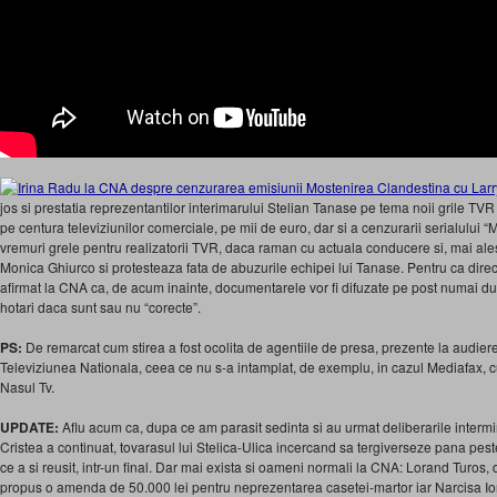
jos si prestatia reprezentantilor interimarului Stelian Tanase pe tema noii grile TVR 
pe centura televiziunilor comerciale, pe mii de euro, dar si a cenzurarii serialului 
vremuri grele pentru realizatorii TVR, daca raman cu actuala conducere si, mai ale
Monica Ghiurco si protesteaza fata de abuzurile echipei lui Tanase. Pentru ca dir
afirmat la CNA ca, de acum inainte, documentarele vor fi difuzate pe post numai d
hotari daca sunt sau nu “corecte”.
PS:
De remarcat cum stirea a fost ocolita de agentiile de presa, prezente la audiere
Televiziunea Nationala, ceea ce nu s-a intamplat, de exemplu, in cazul Mediafax, c
Nasul Tv.
UPDATE:
Aflu acum ca, dupa ce am parasit sedinta si au urmat deliberarile intermin
Cristea a continuat, tovarasul lui Stelica-Ulica incercand sa tergiverseze pana peste
ce a si reusit, intr-un final. Dar mai exista si oameni normali la CNA: Lorand Turos,
propus o amenda de 50.000 lei pentru neprezentarea casetei-martor iar Narcisa Ior