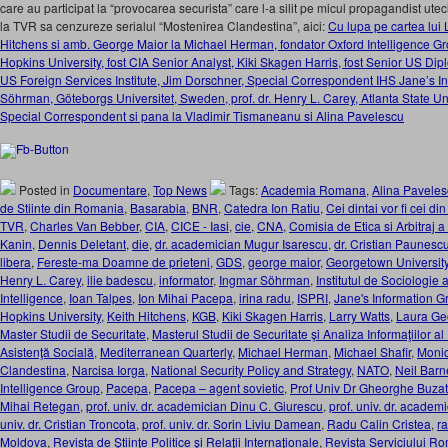
care au participat la “provocarea securista” care l-a silit pe micul propagandist ut
la TVR sa cenzureze serialul “Mostenirea Clandestina”, aici:
Cu lupa pe cartea lui L
Hitchens si amb. George Maior la Michael Herman, fondator Oxford Intelligence Gr
Hopkins University, fost CIA Senior Analyst, Kiki Skagen Harris, fost Senior US Dipl
US Foreign Services Institute, Jim Dorschner, Special Correspondent IHS Jane’s In
Söhrman, Göteborgs Universitet, Sweden, prof. dr. Henry L. Carey, Atlanta State Uni
Special Correspondent si pana la Vladimir Tismaneanu si Alina Pavelescu
Posted in
Documentare
,
Top News
Tags:
Academia Romana
,
Alina Pavele
de Stiinte din Romania
,
Basarabia
,
BNR
,
Catedra Ion Ratiu
,
Cei dintai vor fi cei di
TVR
,
Charles Van Bebber
,
CIA
,
CICE - Iasi
,
cie
,
CNA
,
Comisia de Etica si Arbitraj 
Kanin
,
Dennis Deletant
,
die
,
dr. academician Mugur Isarescu
,
dr. Cristian Paunesc
libera
,
Fereste-ma Doamne de prieteni
,
GDS
,
george maior
,
Georgetown Universit
Henry L. Carey
,
ilie badescu
,
informator
,
Ingmar Söhrman
,
Institutul de Sociologi
Intelligence
,
Ioan Talpes
,
Ion Mihai Pacepa
,
irina radu
,
ISPRI
,
Jane's Information G
Hopkins University
,
Keith Hitchens
,
KGB
,
Kiki Skagen Harris
,
Larry Watts
,
Laura Ge
Master Studii de Securitate
,
Masterul Studii de Securitate şi Analiza Informaţiilor al
Asistenţă Socială
,
Mediterranean Quarterly
,
Michael Herman
,
Michael Shafir
,
Monic
Clandestina
,
Narcisa Iorga
,
National Security Policy and Strategy
,
NATO
,
Neil Barn
Intelligence Group
,
Pacepa
,
Pacepa – agent sovietic
,
Prof Univ Dr Gheorghe Buza
Mihai Retegan
,
prof. univ. dr. academician Dinu C. Giurescu
,
prof. univ. dr. academ
univ. dr. Cristian Troncota
,
prof. univ. dr. Sorin Liviu Damean
,
Radu Calin Cristea
,
r
Moldova
,
Revista de Ştiinţe Politice şi Relaţii Internaţionale
,
Revista Serviciului Ro