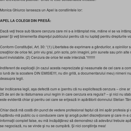
Monica Ghiurco lanseaza un Apel la constiintele lor:
APEL LA COLEGII DIN PRESĂ:
Dacă veţi trece sub tăcere cenzura care mi s-a întâmplat mie, mâine vi se va întâm
pese! Şi veţi binemerita dispreţul publicului pentru că nu luptaţi pentru drepturile v
Conform Constituţiei, Art. 30: “(1) Libertatea de exprimare a gândurilor, a opiniilor s
creaţiilor de orice fel, prin viu grai, prin scris, prin imagini, prin sunete sau prin al
sunt inviolabile. (2) Cenzura de orice fel este interzisă.”!!!!!!!!!
Indiferent de explicaţii (în cazul acesta neprecizate şi neasumate de cel care a co
o lună de la scoatere DIN EMISIE!!!!, nu din grilă, a documentarului meu) nimeni nu 
deasupra legii.
Iar încălcarea legii, aşa defectă cum e (pentru că nu explicitează cenzura – cine ar 
25 de ani de la răsturnarea unui regim în care cenzura era regula? – şi nici nu stab
este evidentă chiar şi pentru cei care se erijează în apărătorii domnului Stelian Tă
Chiar dacă mă costă din punct de vedere profesional faptul că îmi apăr profesia şi d
luptându-mă public cu o conducere care îşi arogă puteri discreţionare şi care m-a d
informaţii complet false, eu mă încăpăţânez să demonstrez că adevărul trebuie apă
se negociază, nu se vinde şi nu se cumpără. Şi nici conştiinţa mea!