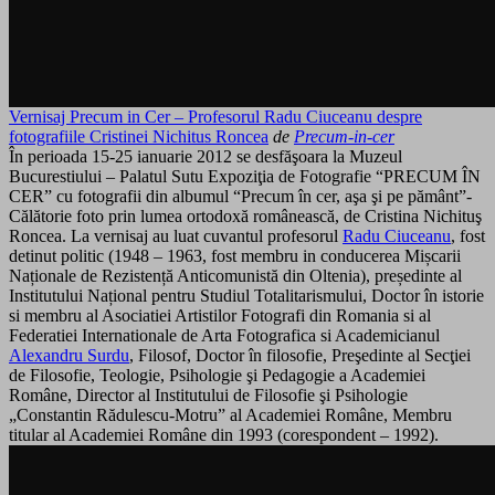
Vernisaj Precum in Cer – Profesorul Radu Ciuceanu despre
fotografiile Cristinei Nichitus Roncea
de
Precum-in-cer
În perioada 15-25 ianuarie 2012 se desfăşoara la Muzeul
Bucurestiului – Palatul Sutu Expoziţia de Fotografie “PRECUM ÎN
CER” cu fotografii din albumul “Precum în cer, aşa şi pe pământ”-
Călătorie foto prin lumea ortodoxă românească, de Cristina Nichituş
Roncea. La vernisaj au luat cuvantul profesorul
Radu Ciuceanu
, fost
detinut politic (1948 – 1963, fost membru in conducerea Mișcarii
Naționale de Rezistență Anticomunistă din Oltenia), președinte al
Institutului Național pentru Studiul Totalitarismului, Doctor în istorie
si membru al Asociatiei Artistilor Fotografi din Romania si al
Federatiei Internationale de Arta Fotografica si Academicianul
Alexandru Surdu
, Filosof, Doctor în filosofie, Preşedinte al Secţiei
de Filosofie, Teologie, Psihologie şi Pedagogie a Academiei
Române, Director al Institutului de Filosofie şi Psihologie
„Constantin Rădulescu-Motru” al Academiei Române, Membru
titular al Academiei Române din 1993 (corespondent – 1992).