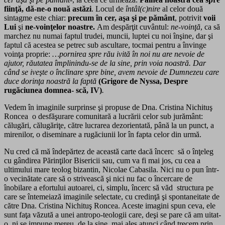
fiinţă, dă-ne-o nouă astăzi
. Locul de
întâl(c)nire
al celor două
sintagme este chiar:
precum în cer, aşa şi pe pământ
, potrivit
voii
Lui
şi
ne-voinţelor noastre.
Am despărţit cuvântul:
ne-voinţă
, ca să
marchez nu numai faptul trudei, muncii, luptei cu noi înşine, dar şi
faptul că acestea se petrec sub ascultare, tocmai pentru a învinge
voinţa proprie:
…pornirea spre rău ivită în noi nu are nevoie de
ajutor, răutatea împlinindu-se de la sine, prin voia noastră. Dar
când se iveşte o înclinare spre bine, avem nevoie de Dumnezeu care
duce dorinţa noastră la faptă
(Grigore de Nyssa, Despre
rugăciunea domnea- scă, IV)
.
Vedem în imaginile surprinse şi propuse de Dna. Cristina Nichituş
Roncea o desfăşurare comunitară a lucrării celor sub jurământ:
călugări, călugăriţe, către lucrarea dezorientată, până la un punct, a
mirenilor, o diseminare a rugăciunii lor în fapta celor din urmă.
Nu cred că mă îndepărtez de această carte dacă încerc să o înţeleg
cu gândirea Părinţilor Bisericii sau, cum va fi mai jos, cu cea a
ultimului mare teolog bizantin, Nicolae Cabasila. Nici nu o pun într-
o vecinătate care să o strivească şi nici nu fac o încercare de
înobilare a efortului autoarei, ci, simplu, încerc să văd structura pe
care se întemeiază imaginile selectate, cu credinţă şi spontaneitate de
către Dna. Cristina Nichituş Roncea. Aceste imagini spun ceva, ele
sunt faţa văzută a unei antropo-teologii care, deşi se pare că am uitat-
o, ni se impune mereu, de la sine, mai ales atunci când trecem prin