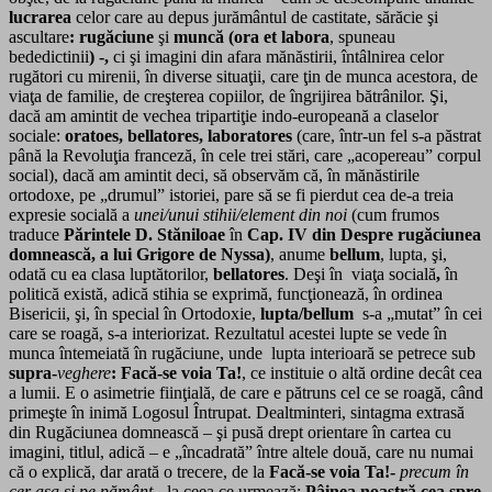
lucrarea
celor care au depus jurământul de castitate, sărăcie şi
ascultare
: rugăciune
şi
muncă (ora et labora
, spuneau
bededictinii
) -,
ci şi imagini din afara mănăstirii, întâlnirea celor
rugători cu mirenii, în diverse situaţii, care ţin de munca acestora, de
viaţa de familie, de creşterea copiilor, de îngrijirea bătrânilor. Şi,
dacă am amintit de vechea tripartiţie indo-europeană a claselor
sociale:
oratoes, bellatores, laboratores
(care, într-un fel s-a păstrat
până la Revoluţia franceză, în cele trei stări, care „acopereau” corpul
social), dacă am amintit deci, să observăm că, în mănăstirile
ortodoxe, pe „drumul” istoriei, pare să se fi pierdut cea de-a treia
expresie socială a
unei/unui stihii/element din noi
(cum frumos
traduce
Părintele D. Stăniloae
în
Cap. IV din Despre rugăciunea
domnească, a lui Grigore de Nyssa)
, anume
bellum
, lupta, şi,
odată cu ea clasa luptătorilor,
bellatores
. Deşi în viaţa socială
,
în
politică există, adică stihia se exprimă, funcţionează, în ordinea
Bisericii, şi, în special în Ortodoxie,
lupta/bellum
s-a „mutat” în cei
care se roagă, s-a interiorizat. Rezultatul acestei lupte se vede în
munca întemeiată în rugăciune, unde lupta interioară se petrece sub
supra-
veghere
: Facă-se voia Ta!
, ce instituie o altă ordine decât cea
a lumii. E o asimetrie fiinţială, de care e pătruns cel ce se roagă, când
primeşte în inimă Logosul Întrupat. Dealtminteri, sintagma extrasă
din Rugăciunea domnească – şi pusă drept orientare în cartea cu
imagini, titlul, adică – e „încadrată” între altele două, care nu numai
că o explică, dar arată o trecere, de la
Facă-se voia Ta!-
precum în
cer aşa şi pe pământ-
, la ceea ce urmează:
Pâinea noastră cea spre