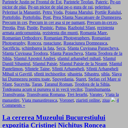
Parintele Justin pe Frontul de Est
,
Parintele Teofan
,
Pateric
,
Pe-un
picior de plai
,
Pe-un picior de plai pe-o gura de rai
,
pelerinaj
,
Pelerinaj la Manastiri
,
Petru Voda
,
Poiana Marului
,
Portile Raiului
,
Portofolio
,
Portofoliu
,
Post
,
Prea Sfanta Nascatoare de Dumnezeu
,
Precum in cer
,
Precum in cer asa si pe pamant
,
Precum-in-cer.ro
,
Preotia
,
Prut
,
Pustie
,
Pustnic
,
Putna
,
Razboiul Sfant
,
rezistenta
armata anticomunista
,
rezistenta din munti
,
Romania Mare
,
Romanian Orthodoxy
,
Romanian Photographers
,
Romanian
Photography
,
Roncea
,
rugaciune
,
Rugaciunea Domneasca
,
Sacrificiu
,
schimbarea la fata
,
Secu
,
Sfanta Cuvioasa Parascheva
,
Sfanta Cuvioasa Teodora
,
Sfanta Parascheva
,
Sfanta Teodora de la
Sihla
,
Sfantul Apostol Andrei
,
sfantul arhanghel mihail
,
Sfantul
Daniil Sihastrul
,
Sfantul Paisie
,
Sfantul Paisie de la Neamt
,
Sfantul
Pantelimon
,
Sfintele Taine
,
Sfintii Arhangheli
,
Sfintii Arhangheli
Mihail si Gavriil
,
sfintii inchisorilor
,
sihastria
,
Sihastru
,
sihla
,
Slava
lui Dumnezeu pentru toate
,
Spovedania
,
Staret
,
Stefan cel Mare si
Sfant
,
Sucevita
,
Taran
,
Taranul Roman
,
Teodora de la Sihla
,
Totdeauna acum si pururea si in vecii vecilor
,
Transhumanta
,
Transilvania
,
Transilvania Romana
,
Trei Ierarhi
,
Varatec
,
Viata la
manastire
,
Viata manastireasca
,
Voronet
,
ziaristi online
,
ziua
4
Comments »
La cererea Muzeului Bucurestiului
expozitia Cristinei Nichitus Roncea