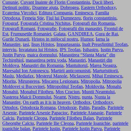
Cununie
,
Cuvant Inainte de Florin Constantiniu
,
Dacii liberi
,
Detinuti politic
,
Doamne ajuta
,
Dobrogea
,
Eastern Orthodoxy
,
Ecaterina Vircolici
,
Editura Compania
,
Eminescu
,
Familia
Ortodoxa
,
Femeia Stie
,
Fiul lui Dumnezeu
,
florin constantiniu
,
Fotograf
,
Fotografa Cristina Nichitus
,
Fotografi din Romania
,
Fotografi Romani
,
Fotografie
,
Fotografii din manastiri
,
Frontul de
Est
,
Frumusetile Romaniei
,
Galata
,
GANDIREA
,
Gura de Rai
,
Gurile Dunarii
,
Hristos in mijlocul nostru
,
Humor
,
Iarna la
Manastire
,
iasi
,
Iisus Hristos
,
Impartasania
,
Inalt Preasfintitul Teofan
,
interviu
,
Invatatura lui Hristos
,
IPS Teofan
,
Isihastru
,
Iustin Parvu
,
Justin Parvu
,
maica domnului
,
Manastirea “Sfanta Maria” din
Techirghiol
,
manastirea petru voda
,
Manastiri
,
Manastiri din
Moldova
,
Manastiri din Romania
,
Mantuitorul
,
Marea Neagra
,
Maresalul Ion Antonescu
,
Martirii anticomunisti
,
Marturistitorii
,
Maslu
,
Mediafax
,
Mesterul Manole
,
Miclauseni
,
Mihai Eminescu
,
Miorita
,
Mirungerea
,
Miscarea Legionara
,
Mitropolia
,
Mitropolia
Moldovei si Bucovinei
,
Mitropolitul Teofan
,
Moldovita
,
Monahi
,
Monahii
,
Monahul Filotheu
,
Mos Craciun
,
Muntii Neamtului
,
Nasterea Maicii Domnului
,
Neamt
,
Nistru
,
nunta
,
Nunta la
Manastire
,
On earth as it is in heaven
,
Orthodox
,
Orthodoxy
,
Ortodox
,
Ortodoxia Romana
,
Ortodoxie
,
Paltin
,
Paradis
,
Parintele
Arsenie
,
Parintele Arsenie Papacioc
,
Parintele Atanasie
,
Parintele
Calciu
,
Parintele Cleopa
,
Parintele Filotheu Balan
,
Parintele
Gheorghe Calciu
,
Parintele Ilie Cleopa
,
Parintele Ioanichie
,
parintele
ioanichie balan
,
Parintele Iustin
,
Parintele Iustin Parvu
,
Parintele