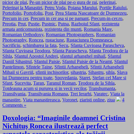
picior de plai
,
Pe-un picior de plai pe-o gura de rai
,
pelerinaj
,
Pelerinaj la Manastiri
,
Petru Voda
,
Poiana Marului
,
Portile Raiului
,
Portofolio
,
Portofoliu
,
Post
,
Prea Sfanta Nascatoare de Dumnezeu
,
Precum in cer
,
Precum in cer asa si pe pamant
,
Precum-in-cer.ro
,
Preotia
,
Prut
,
Pustie
,
Pustnic
,
Putna
,
Razboiul Sfant
,
rezistenta
armata anticomunista
,
rezistenta din munti
,
Romania Mare
,
Romanian Orthodoxy
,
Romanian Photographers
,
Romanian
Photography
,
Roncea
,
rugaciune
,
Rugaciunea Domneasca
,
Sacrificiu
,
schimbarea la fata
,
Secu
,
Sfanta Cuvioasa Parascheva
,
Sfanta Cuvioasa Teodora
,
Sfanta Parascheva
,
Sfanta Teodora de la
Sihla
,
Sfantul Apostol Andrei
,
sfantul arhanghel mihail
,
Sfantul
Daniil Sihastrul
,
Sfantul Paisie
,
Sfantul Paisie de la Neamt
,
Sfantul
Pantelimon
,
Sfintele Taine
,
Sfintii Arhangheli
,
Sfintii Arhangheli
Mihail si Gavriil
,
sfintii inchisorilor
,
sihastria
,
Sihastru
,
sihla
,
Slava
lui Dumnezeu pentru toate
,
Spovedania
,
Staret
,
Stefan cel Mare si
Sfant
,
Sucevita
,
Taran
,
Taranul Roman
,
Teodora de la Sihla
,
Totdeauna acum si pururea si in vecii vecilor
,
Transhumanta
,
Transilvania
,
Transilvania Romana
,
Trei Ierarhi
,
Varatec
,
Viata la
manastire
,
Viata manastireasca
,
Voronet
,
ziaristi online
,
ziua
4
Comments »
Doxologia: “Imaginile doamnei Cristina
Nichituş Roncea ilustrează perfect
aspectele caracteristice ale trăirii