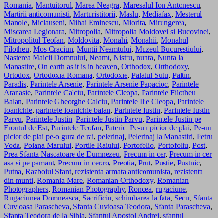
Romania
,
Mantuitorul
,
Marea Neagra
,
Maresalul Ion Antonescu
,
Martirii anticomunisti
,
Marturistitorii
,
Maslu
,
Mediafax
,
Mesterul
Manole
,
Miclauseni
,
Mihai Eminescu
,
Miorita
,
Mirungerea
,
Miscarea Legionara
,
Mitropolia
,
Mitropolia Moldovei si Bucovinei
,
Mitropolitul Teofan
,
Moldovita
,
Monahi
,
Monahii
,
Monahul
Filotheu
,
Mos Craciun
,
Muntii Neamtului
,
Muzeul Bucurestiului
,
Nasterea Maicii Domnului
,
Neamt
,
Nistru
,
nunta
,
Nunta la
Manastire
,
On earth as it is in heaven
,
Orthodox
,
Orthodoxy
,
Ortodox
,
Ortodoxia Romana
,
Ortodoxie
,
Palatul Sutu
,
Paltin
,
Paradis
,
Parintele Arsenie
,
Parintele Arsenie Papacioc
,
Parintele
Atanasie
,
Parintele Calciu
,
Parintele Cleopa
,
Parintele Filotheu
Balan
,
Parintele Gheorghe Calciu
,
Parintele Ilie Cleopa
,
Parintele
Ioanichie
,
parintele ioanichie balan
,
Parintele Iustin
,
Parintele Iustin
Parvu
,
Parintele Justin
,
Parintele Justin Parvu
,
Parintele Justin pe
Frontul de Est
,
Parintele Teofan
,
Pateric
,
Pe-un picior de plai
,
Pe-un
picior de plai pe-o gura de rai
,
pelerinaj
,
Pelerinaj la Manastiri
,
Petru
Voda
,
Poiana Marului
,
Portile Raiului
,
Portofolio
,
Portofoliu
,
Post
,
Prea Sfanta Nascatoare de Dumnezeu
,
Precum in cer
,
Precum in cer
asa si pe pamant
,
Precum-in-cer.ro
,
Preotia
,
Prut
,
Pustie
,
Pustnic
,
Putna
,
Razboiul Sfant
,
rezistenta armata anticomunista
,
rezistenta
din munti
,
Romania Mare
,
Romanian Orthodoxy
,
Romanian
Photographers
,
Romanian Photography
,
Roncea
,
rugaciune
,
Rugaciunea Domneasca
,
Sacrificiu
,
schimbarea la fata
,
Secu
,
Sfanta
Cuvioasa Parascheva
,
Sfanta Cuvioasa Teodora
,
Sfanta Parascheva
,
Sfanta Teodora de la Sihla
,
Sfantul Apostol Andrei
,
sfantul