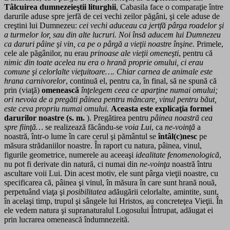
Tâlcuirea dumnezeieştii liturghii
, Cabasila face o comparaţie între
darurile aduse spre jerfă de cei vechi zeilor păgâni, şi cele aduse de
creştini lui Dumnezeu:
cei vechi aduceau ca jertfă pârga roadelor şi
a turmelor lor, sau din alte lucruri. Noi însă aducem lui Dumnezeu
ca daruri pâine şi vin, ca pe o pârgă a vieţii noastre înşine.
Primele,
cele ale păgânilor, nu erau
prinoase ale vieţii omeneşti
, pentru că
nimic din toate acelea nu era o hrană proprie omului, ci erau
comune şi celorlalte vieţuitoare….
Chiar carnea de animale este
hrana carnivorelor
, continuă el, pentru ca, în final, să ne spună că
prin (viaţă)
omenească
înţelegem ceea ce aparţine numai omului;
ori nevoia de a pregăti pâinea pentru mâncare, vinul pentru băut,
este ceva propriu numai omului.
Aceasta este explicaţia formei
darurilor noastre (s. m.
). Pregătirea pentru
pâinea noastră cea
spre fiinţă…
se realizează făcându-se
voia Lui
, ca
ne-voinţă
a
noastră, într-o lume în care cerul şi pământul se
întâl(c)nesc
pe
măsura strădaniilor noastre. În raport cu natura, pâinea, vinul,
figurile geometrice, numerele au aceeaşi
idealitate fenomenologică
,
nu pot fi derivate din natură, ci numai din
ne-voinţa
noastră întru
ascultare voii Lui. Din acest motiv, ele sunt pârga vieţii noastre, cu
specificarea că, pâinea şi vinul, în măsura în care sunt hrană nouă,
perpetuând viaţa şi
posibilitatea
adăugării celorlalte, amintite, sunt,
în acelaşi timp, trupul şi sângele lui Hristos, au concreteţea Vieţii. În
ele vedem natura şi supranaturalul Logosului Întrupat, adăugat ei
prin lucrarea omenească îndumnezeită.