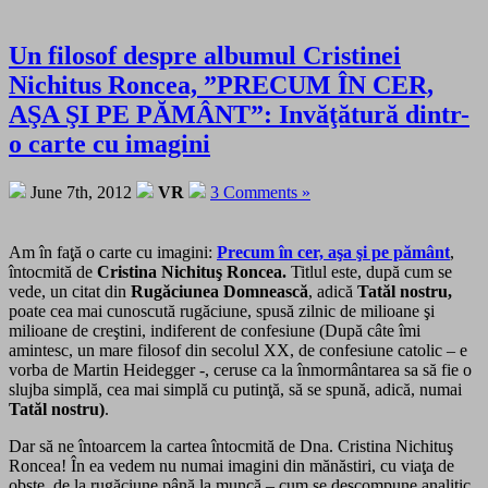
Un filosof despre albumul Cristinei
Nichitus Roncea, ”PRECUM ÎN CER,
AŞA ŞI PE PĂMÂNT”: Invăţătură dintr-
o carte cu imagini
June 7th, 2012
VR
3 Comments »
Am în faţă o carte cu imagini:
Precum în cer, aşa şi pe pământ
,
întocmită de
Cristina Nichituş Roncea.
Titlul este, după cum se
vede, un citat din
Rugăciunea Domnească
, adică
Tatăl nostru,
poate cea mai cunoscută rugăciune, spusă zilnic de milioane şi
milioane de creştini, indiferent de confesiune (După câte îmi
amintesc, un mare filosof din secolul XX, de confesiune catolic – e
vorba de Martin Heidegger -, ceruse ca la înmormântarea sa să fie o
slujba simplă, cea mai simplă cu putinţă, să se spună, adică, numai
Tatăl nostru)
.
Dar să ne întoarcem la cartea întocmită de Dna. Cristina Nichituş
Roncea! În ea vedem nu numai imagini din mănăstiri, cu viaţa de
obşte, de la rugăciune până la muncă – cum se descompune analitic