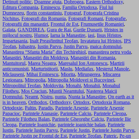
Detinuti politic
,
Doamne ajuta
,
Dobrogea
,
Eastern Orthodoxy
,
Editura Compania
,
Eminescu
,
Familia Ortodoxa
,
Fiul lui
Dumnezeu
,
florin constantiniu
,
Fotograf
,
Fotografa Cristina
Nichitus
,
Fotografi din Romania
,
Fotografi Romani
,
Fotografie
,
Fotografii din manastiri
,
Frontul de Est
,
Frumusetile Romaniei
,
Galata
,
GANDIREA
,
Gura de Rai
,
Gurile Dunarii
,
Hristos in
mijlocul nostru
,
Humor
,
Iarna la Manastire
,
iasi
,
Iisus Hristos
,
Impartasania
,
Inalt Preasfintitul Teofan
,
Invatatura lui Hristos
,
IPS
Teofan
,
Isihastru
,
Iustin Parvu
,
Justin Parvu
,
maica domnului
,
Manastirea “Sfanta Maria” din Techirghiol
,
manastirea petru voda
,
Manastiri
,
Manastiri din Moldova
,
Manastiri din Romania
,
Mantuitorul
,
Marea Neagra
,
Maresalul Ion Antonescu
,
Martirii
anticomunisti
,
Marturistitorii
,
Maslu
,
Mediafax
,
Mesterul Manole
,
Miclauseni
,
Mihai Eminescu
,
Miorita
,
Mirungerea
,
Miscarea
Legionara
,
Mitropolia
,
Mitropolia Moldovei si Bucovinei
,
Mitropolitul Teofan
,
Moldovita
,
Monahi
,
Monahii
,
Monahul
Filotheu
,
Mos Craciun
,
Muntii Neamtului
,
Nasterea Maicii
Domnului
,
Neamt
,
Nistru
,
nunta
,
Nunta la Manastire
,
On earth as it
is in heaven
,
Orthodox
,
Orthodoxy
,
Ortodox
,
Ortodoxia Romana
,
Ortodoxie
,
Paltin
,
Paradis
,
Parintele Arsenie
,
Parintele Arsenie
Papacioc
,
Parintele Atanasie
,
Parintele Calciu
,
Parintele Cleopa
,
Parintele Filotheu Balan
,
Parintele Gheorghe Calciu
,
Parintele Ilie
Cleopa
,
Parintele Ioanichie
,
parintele ioanichie balan
,
Parintele
Iustin
,
Parintele Iustin Parvu
,
Parintele Justin
,
Parintele Justin Parvu
,
Parintele Justin pe Frontul de Est
,
Parintele Teofan
,
Pateric
,
Pe-un