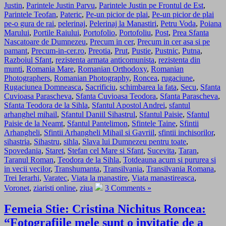
Justin
,
Parintele Justin Parvu
,
Parintele Justin pe Frontul de Est
,
Parintele Teofan
,
Pateric
,
Pe-un picior de plai
,
Pe-un picior de plai
pe-o gura de rai
,
pelerinaj
,
Pelerinaj la Manastiri
,
Petru Voda
,
Poiana
Marului
,
Portile Raiului
,
Portofolio
,
Portofoliu
,
Post
,
Prea Sfanta
Nascatoare de Dumnezeu
,
Precum in cer
,
Precum in cer asa si pe
pamant
,
Precum-in-cer.ro
,
Preotia
,
Prut
,
Pustie
,
Pustnic
,
Putna
,
Razboiul Sfant
,
rezistenta armata anticomunista
,
rezistenta din
munti
,
Romania Mare
,
Romanian Orthodoxy
,
Romanian
Photographers
,
Romanian Photography
,
Roncea
,
rugaciune
,
Rugaciunea Domneasca
,
Sacrificiu
,
schimbarea la fata
,
Secu
,
Sfanta
Cuvioasa Parascheva
,
Sfanta Cuvioasa Teodora
,
Sfanta Parascheva
,
Sfanta Teodora de la Sihla
,
Sfantul Apostol Andrei
,
sfantul
arhanghel mihail
,
Sfantul Daniil Sihastrul
,
Sfantul Paisie
,
Sfantul
Paisie de la Neamt
,
Sfantul Pantelimon
,
Sfintele Taine
,
Sfintii
Arhangheli
,
Sfintii Arhangheli Mihail si Gavriil
,
sfintii inchisorilor
,
sihastria
,
Sihastru
,
sihla
,
Slava lui Dumnezeu pentru toate
,
Spovedania
,
Staret
,
Stefan cel Mare si Sfant
,
Sucevita
,
Taran
,
Taranul Roman
,
Teodora de la Sihla
,
Totdeauna acum si pururea si
in vecii vecilor
,
Transhumanta
,
Transilvania
,
Transilvania Romana
,
Trei Ierarhi
,
Varatec
,
Viata la manastire
,
Viata manastireasca
,
Voronet
,
ziaristi online
,
ziua
3 Comments »
Femeia Stie: Cristina Nichitus Roncea:
“Fotografiile mele sunt o invitatie de a