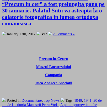
“Precum in cer” a fost prelungita pana pe
30 ianuarie. Palatul Sutu va asteapta la o
calatorie fotografica in lumea ortodoxa
romaneasca
January 27th, 2012
VR
2 Comments »
Precum-in-Cer.ro
Muzeul Bucurestiului
Compania
Tuca Zbarcea Asociatii
Posted in
Documentare
,
Top News
Tags:
1940
,
1941
,
20 de
ani de la ctitoria Manastrii Petru Voda
,
A photo journey into the