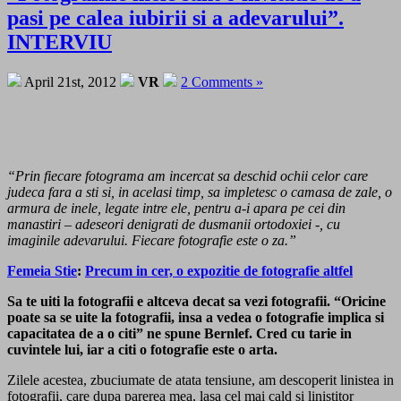
pasi pe calea iubirii si a adevarului”.
INTERVIU
April 21st, 2012
VR
2 Comments »
“Prin fiecare fotograma am incercat sa deschid ochii celor care
judeca fara a sti si, in acelasi timp, sa impletesc o camasa de zale, o
armura de inele, legate intre ele, pentru a-i apara pe cei din
manastiri – adeseori denigrati de dusmanii ortodoxiei -, cu
imaginile adevarului. Fiecare fotografie este o za.”
Femeia Stie
:
Precum in cer, o expozitie de fotografie altfel
Sa te uiti la fotografii e altceva decat sa vezi fotografii. “Oricine
poate sa se uite la fotografii, insa a vedea o fotografie implica si
capacitatea de a o citi” ne spune Bernlef. Cred cu tarie in
cuvintele lui, iar a citi o fotografie este o arta.
Zilele acestea, zbuciumate de atata tensiune, am descoperit linistea in
fotografii, care dupa parerea mea, lasa cel mai cald si linistitor