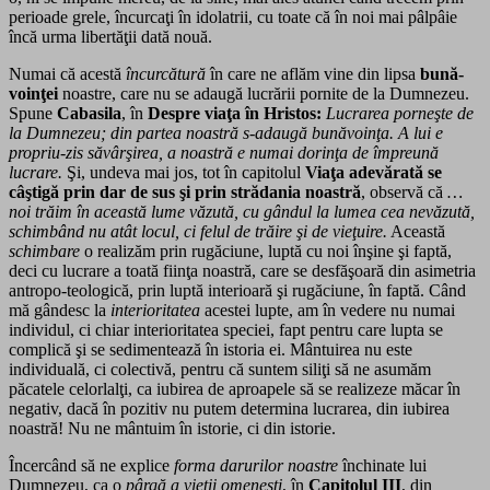
perioade grele, încurcaţi în idolatrii, cu toate că în noi mai pâlpâie
încă urma libertăţii dată nouă.
Numai că acestă
încurcătură
în care ne aflăm vine din lipsa
bună-
voinţei
noastre, care nu se adaugă lucrării pornite de la Dumnezeu.
Spune
Cabasila
, în
Despre viaţa în Hristos:
Lucrarea porneşte de
la Dumnezeu; din partea noastră s-adaugă bunăvoinţa. A lui e
propriu-zis săvârşirea, a noastră e numai dorinţa de împreună
lucrare.
Şi, undeva mai jos, tot în capitolul
Viaţa adevărată se
câştigă prin dar de sus şi prin strădania noastră
, observă că
…
noi trăim în această lume văzută, cu gândul la lumea cea nevăzută,
schimbând nu atât locul, ci felul de trăire şi de vieţuire.
Această
schimbare
o realizăm prin rugăciune, luptă cu noi înşine şi faptă,
deci cu lucrare a toată fiinţa noastră, care se desfăşoară din asimetria
antropo-teologică, prin luptă interioară şi rugăciune, în faptă. Când
mă gândesc la
interioritatea
acestei lupte, am în vedere nu numai
individul, ci chiar interioritatea speciei, fapt pentru care lupta se
complică şi se sedimentează în istoria ei. Mântuirea nu este
individuală, ci colectivă, pentru că suntem siliţi să ne asumăm
păcatele celorlalţi, ca iubirea de aproapele să se realizeze măcar în
negativ, dacă în pozitiv nu putem determina lucrarea, din iubirea
noastră! Nu ne mântuim în istorie, ci din istorie.
Încercând să ne explice
forma darurilor noastre
închinate lui
Dumnezeu, ca o
pârgă a vieţii omeneşti
, în
Capitolul III
, din