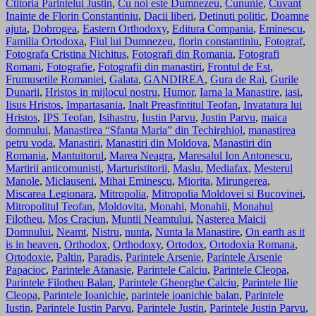
Ctitoria Parintelui Justin
,
Cu noi este Dumnezeu
,
Cununie
,
Cuvant
Inainte de Florin Constantiniu
,
Dacii liberi
,
Detinuti politic
,
Doamne
ajuta
,
Dobrogea
,
Eastern Orthodoxy
,
Editura Compania
,
Eminescu
,
Familia Ortodoxa
,
Fiul lui Dumnezeu
,
florin constantiniu
,
Fotograf
,
Fotografa Cristina Nichitus
,
Fotografi din Romania
,
Fotografi
Romani
,
Fotografie
,
Fotografii din manastiri
,
Frontul de Est
,
Frumusetile Romaniei
,
Galata
,
GANDIREA
,
Gura de Rai
,
Gurile
Dunarii
,
Hristos in mijlocul nostru
,
Humor
,
Iarna la Manastire
,
iasi
,
Iisus Hristos
,
Impartasania
,
Inalt Preasfintitul Teofan
,
Invatatura lui
Hristos
,
IPS Teofan
,
Isihastru
,
Iustin Parvu
,
Justin Parvu
,
maica
domnului
,
Manastirea “Sfanta Maria” din Techirghiol
,
manastirea
petru voda
,
Manastiri
,
Manastiri din Moldova
,
Manastiri din
Romania
,
Mantuitorul
,
Marea Neagra
,
Maresalul Ion Antonescu
,
Martirii anticomunisti
,
Marturistitorii
,
Maslu
,
Mediafax
,
Mesterul
Manole
,
Miclauseni
,
Mihai Eminescu
,
Miorita
,
Mirungerea
,
Miscarea Legionara
,
Mitropolia
,
Mitropolia Moldovei si Bucovinei
,
Mitropolitul Teofan
,
Moldovita
,
Monahi
,
Monahii
,
Monahul
Filotheu
,
Mos Craciun
,
Muntii Neamtului
,
Nasterea Maicii
Domnului
,
Neamt
,
Nistru
,
nunta
,
Nunta la Manastire
,
On earth as it
is in heaven
,
Orthodox
,
Orthodoxy
,
Ortodox
,
Ortodoxia Romana
,
Ortodoxie
,
Paltin
,
Paradis
,
Parintele Arsenie
,
Parintele Arsenie
Papacioc
,
Parintele Atanasie
,
Parintele Calciu
,
Parintele Cleopa
,
Parintele Filotheu Balan
,
Parintele Gheorghe Calciu
,
Parintele Ilie
Cleopa
,
Parintele Ioanichie
,
parintele ioanichie balan
,
Parintele
Iustin
,
Parintele Iustin Parvu
,
Parintele Justin
,
Parintele Justin Parvu
,