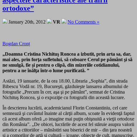
ortodoxe”
January 20th, 2012
VR
No Comments »
Bogdan Cronț
„Doamna Cristina Nichituş Roncea a izbutit, prin arta sa, dar,
mai ales, prin forţa sufletului, să coboare Cerul pe pământ şi să
ne smulgă, fie şi pentru o clipă, din mizeriile cotidianului,
pentru a ne înălţa într-o lume purificată. ”
Astăzi, 19 ianuarie, de la ora 18.00, Libraria „Sophia”, din strada
Bibescu Vodă nr. 19, Bucureşti, găzduieşte lansarea albumului de
fotografie „Precum în cer, aşa şi pe pământ”, semnat de Cristina
Nichituş Roncea, şi o expoziţie cu fotografii din această lucrare.
În descrierea lucrării, academicianul Florin Constantiniu, cel care
semnează şi cuvântul înainte al cărţii album, scoate în evidenţă faptul
că acest album oferă „o imagine mai puţin obişnuită a vieţii ortodoxe
din România”. „De obicei, lucrările de acest fel stăruie asupra valorii
artistice a ctitoriilor – mănăstiri sau biserici de mir – din ţara noastră
şi a comorilor de artă şi cultură – icoane, obiecte de cult, manuscrise,