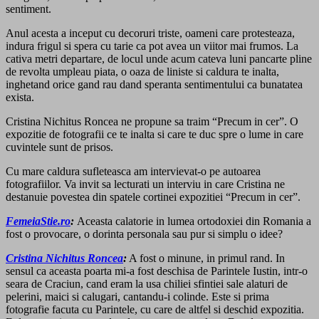
sentiment.
Anul acesta a inceput cu decoruri triste, oameni care protesteaza,
indura frigul si spera cu tarie ca pot avea un viitor mai frumos. La
cativa metri departare, de locul unde acum cateva luni pancarte pline
de revolta umpleau piata, o oaza de liniste si caldura te inalta,
inghetand orice gand rau dand speranta sentimentului ca bunatatea
exista.
Cristina Nichitus Roncea ne propune sa traim “Precum in cer”. O
expozitie de fotografii ce te inalta si care te duc spre o lume in care
cuvintele sunt de prisos.
Cu mare caldura sufleteasca am intervievat-o pe autoarea
fotografiilor. Va invit sa lecturati un interviu in care Cristina ne
destanuie povestea din spatele cortinei expozitiei “Precum in cer”.
FemeiaStie.ro
:
Aceasta calatorie in lumea ortodoxiei din Romania a
fost o provocare, o dorinta personala sau pur si simplu o idee?
Cristina Nichitus Roncea
:
A fost o minune, in primul rand. In
sensul ca aceasta poarta mi-a fost deschisa de Parintele Iustin, intr-o
seara de Craciun, cand eram la usa chiliei sfintiei sale alaturi de
pelerini, maici si calugari, cantandu-i colinde. Este si prima
fotografie facuta cu Parintele, cu care de altfel si deschid expozitia.