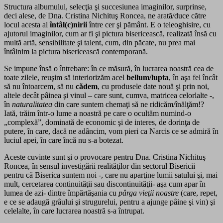
Structura albumului, selecţia şi succesiunea imaginilor, surprinse,
deci alese, de Dna. Cristina Nichituş Roncea, ne arată/duce către
locul acesta al
întâl(c)nirii
între cer şi pământ. E o teleoghisire, cu
ajutorul imaginilor, cum ar fi şi pictura bisericească, realizată însă cu
multă artă, sensibilitate şi talent, cum, din păcate, nu prea mai
întâlnim la pictura bisericească contemporană.
Se impune însă o întrebare: în ce măsură, în lucrarea noastră cea de
toate zilele, reuşim să interiorizăm acel
bellum/lupta
, în aşa fel încât
să nu întoarcem, să nu
cădem
, cu produsele date nouă şi prin noi,
altele decât pâinea şi vinul – care sunt, cumva, matricea celorlalte -,
în
naturalitatea
din care suntem chemaţi să ne ridicăm/înălţăm!?
Iată, trăim într-o lume a noastră pe care o ocultăm numind-o
„complexă”, dominată de economic şi de interes, de dorinţa de
putere, în care, dacă ne adâncim, vom pieri ca Narcis ce se admiră în
luciul apei, în care încă nu s-a botezat.
Aceste cuvinte sunt şi o provocare pentru Dna. Cristina Nichituş
Roncea, în sensul investigării realităţilor din sectorul Bisericii –
pentru că Biserica suntem noi -, care nu aparţine lumii satului şi, mai
mult, cercetarea continuităţii sau discontinuităţii- aşa cum apar în
lumea de azi- dintre împărtăşania cu
pârga vieţii noastre
(care, repet,
e ce se adaugă grâului şi strugurelui, pentru a ajunge pâine şi vin) şi
celelalte, în care lucrarea noastră s-a întrupat.