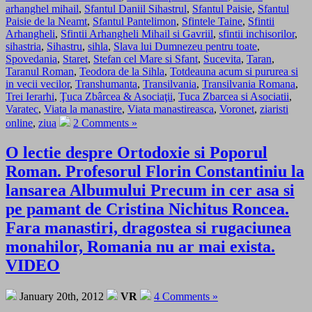
arhanghel mihail
,
Sfantul Daniil Sihastrul
,
Sfantul Paisie
,
Sfantul
Paisie de la Neamt
,
Sfantul Pantelimon
,
Sfintele Taine
,
Sfintii
Arhangheli
,
Sfintii Arhangheli Mihail si Gavriil
,
sfintii inchisorilor
,
sihastria
,
Sihastru
,
sihla
,
Slava lui Dumnezeu pentru toate
,
Spovedania
,
Staret
,
Stefan cel Mare si Sfant
,
Sucevita
,
Taran
,
Taranul Roman
,
Teodora de la Sihla
,
Totdeauna acum si pururea si
in vecii vecilor
,
Transhumanta
,
Transilvania
,
Transilvania Romana
,
Trei Ierarhi
,
Ţuca Zbârcea & Asociaţii
,
Tuca Zbarcea si Asociatii
,
Varatec
,
Viata la manastire
,
Viata manastireasca
,
Voronet
,
ziaristi
online
,
ziua
2 Comments »
O lectie despre Ortodoxie si Poporul
Roman. Profesorul Florin Constantiniu la
lansarea Albumului Precum in cer asa si
pe pamant de Cristina Nichitus Roncea.
Fara manastiri, dragostea si rugaciunea
monahilor, Romania nu ar mai exista.
VIDEO
January 20th, 2012
VR
4 Comments »