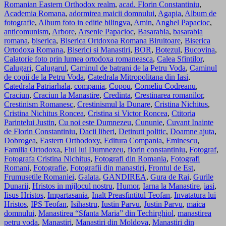
Romanian Eastern Orthodox realm
,
acad. Florin Constantiniu
,
Academia Romana
,
adormirea maicii domnului
,
Agapia
,
Album de
fotografie
,
Album foto in editie bilingva
,
Amin
,
Anghel Papacioc
,
anticomunism
,
Arbore
,
Arsenie Papacioc
,
Basarabia
,
basarabia
romana
,
biserica
,
Biserica Ortdoxoa Romana Biruitoare
,
Biserica
Ortodoxa Romana
,
Biserici si Manastiri
,
BOR
,
Botezul
,
Bucovina
,
Calatorie foto prin lumea ortodoxa romaneasca
,
Calea Sfintilor
,
Calugari
,
Calugarul
,
Caminul de batrani de la Petru Voda
,
Caminul
de copii de la Petru Voda
,
Catedrala Mitropolitana din Iasi
,
Catedrala Patriarhala
,
compania
,
Copou
,
Corneliu Codreanu
,
Craciun
,
Craciun la Manastire
,
Credinta
,
Crestinarea romanilor
,
Crestinism Romanesc
,
Crestinismul la Dunare
,
Cristina Nichitus
,
Cristina Nichitus Roncea
,
Cristina si Victor Roncea
,
Ctitoria
Parintelui Justin
,
Cu noi este Dumnezeu
,
Cununie
,
Cuvant Inainte
de Florin Constantiniu
,
Dacii liberi
,
Detinuti politic
,
Doamne ajuta
,
Dobrogea
,
Eastern Orthodoxy
,
Editura Compania
,
Eminescu
,
Familia Ortodoxa
,
Fiul lui Dumnezeu
,
florin constantiniu
,
Fotograf
,
Fotografa Cristina Nichitus
,
Fotografi din Romania
,
Fotografi
Romani
,
Fotografie
,
Fotografii din manastiri
,
Frontul de Est
,
Frumusetile Romaniei
,
Galata
,
GANDIREA
,
Gura de Rai
,
Gurile
Dunarii
,
Hristos in mijlocul nostru
,
Humor
,
Iarna la Manastire
,
iasi
,
Iisus Hristos
,
Impartasania
,
Inalt Preasfintitul Teofan
,
Invatatura lui
Hristos
,
IPS Teofan
,
Isihastru
,
Iustin Parvu
,
Justin Parvu
,
maica
domnului
,
Manastirea “Sfanta Maria” din Techirghiol
,
manastirea
petru voda
,
Manastiri
,
Manastiri din Moldova
,
Manastiri din