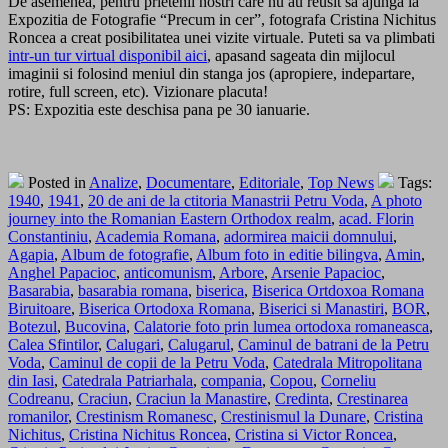
De asemenea, pentru prietenii nostri care nu au reusit sa ajunga la
Expozitia de Fotografie “Precum in cer”, fotografa Cristina Nichitus
Roncea a creat posibilitatea unei vizite virtuale. Puteti sa va plimbati
intr-un tur virtual disponibil aici
, apasand sageata din mijlocul
imaginii si folosind meniul din stanga jos (apropiere, indepartare,
rotire, full screen, etc). Vizionare placuta!
PS: Expozitia este deschisa pana pe 30 ianuarie.
Posted in
Analize
,
Documentare
,
Editoriale
,
Top News
Tags:
1940
,
1941
,
20 de ani de la ctitoria Manastrii Petru Voda
,
A photo
journey into the Romanian Eastern Orthodox realm
,
acad. Florin
Constantiniu
,
Academia Romana
,
adormirea maicii domnului
,
Agapia
,
Album de fotografie
,
Album foto in editie bilingva
,
Amin
,
Anghel Papacioc
,
anticomunism
,
Arbore
,
Arsenie Papacioc
,
Basarabia
,
basarabia romana
,
biserica
,
Biserica Ortdoxoa Romana
Biruitoare
,
Biserica Ortodoxa Romana
,
Biserici si Manastiri
,
BOR
,
Botezul
,
Bucovina
,
Calatorie foto prin lumea ortodoxa romaneasca
,
Calea Sfintilor
,
Calugari
,
Calugarul
,
Caminul de batrani de la Petru
Voda
,
Caminul de copii de la Petru Voda
,
Catedrala Mitropolitana
din Iasi
,
Catedrala Patriarhala
,
compania
,
Copou
,
Corneliu
Codreanu
,
Craciun
,
Craciun la Manastire
,
Credinta
,
Crestinarea
romanilor
,
Crestinism Romanesc
,
Crestinismul la Dunare
,
Cristina
Nichitus
,
Cristina Nichitus Roncea
,
Cristina si Victor Roncea
,