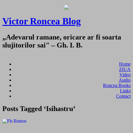
Victor Roncea Blog
„Adevarul ramane, oricare ar fi soarta
slujitorilor sai" – Gh. I. B.
Home
ZIUA
Video
Audio
Roncea Books
Links
Contact
Posts Tagged ‘Isihastru’