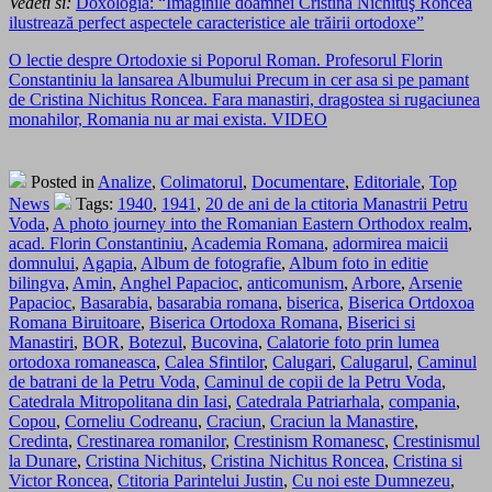
Vedeti si:
Doxologia: “Imaginile doamnei Cristina Nichituş Roncea
ilustrează perfect aspectele caracteristice ale trăirii ortodoxe”
O lectie despre Ortodoxie si Poporul Roman. Profesorul Florin
Constantiniu la lansarea Albumului Precum in cer asa si pe pamant
de Cristina Nichitus Roncea. Fara manastiri, dragostea si rugaciunea
monahilor, Romania nu ar mai exista. VIDEO
Posted in
Analize
,
Colimatorul
,
Documentare
,
Editoriale
,
Top
News
Tags:
1940
,
1941
,
20 de ani de la ctitoria Manastrii Petru
Voda
,
A photo journey into the Romanian Eastern Orthodox realm
,
acad. Florin Constantiniu
,
Academia Romana
,
adormirea maicii
domnului
,
Agapia
,
Album de fotografie
,
Album foto in editie
bilingva
,
Amin
,
Anghel Papacioc
,
anticomunism
,
Arbore
,
Arsenie
Papacioc
,
Basarabia
,
basarabia romana
,
biserica
,
Biserica Ortdoxoa
Romana Biruitoare
,
Biserica Ortodoxa Romana
,
Biserici si
Manastiri
,
BOR
,
Botezul
,
Bucovina
,
Calatorie foto prin lumea
ortodoxa romaneasca
,
Calea Sfintilor
,
Calugari
,
Calugarul
,
Caminul
de batrani de la Petru Voda
,
Caminul de copii de la Petru Voda
,
Catedrala Mitropolitana din Iasi
,
Catedrala Patriarhala
,
compania
,
Copou
,
Corneliu Codreanu
,
Craciun
,
Craciun la Manastire
,
Credinta
,
Crestinarea romanilor
,
Crestinism Romanesc
,
Crestinismul
la Dunare
,
Cristina Nichitus
,
Cristina Nichitus Roncea
,
Cristina si
Victor Roncea
,
Ctitoria Parintelui Justin
,
Cu noi este Dumnezeu
,