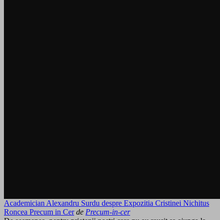
Academician Alexandru Surdu despre Expozitia Cristinei Nichitus
Roncea Precum in Cer
de
Precum-in-cer