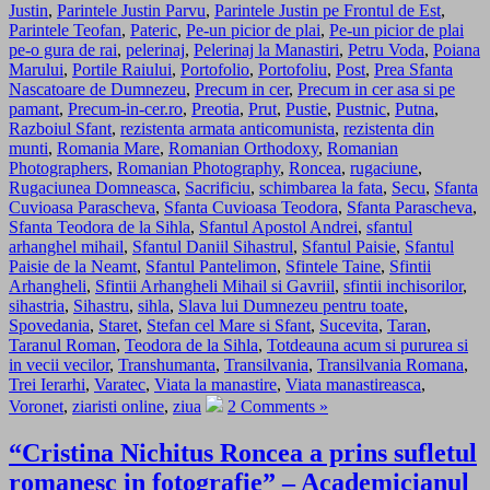
Justin
,
Parintele Justin Parvu
,
Parintele Justin pe Frontul de Est
,
Parintele Teofan
,
Pateric
,
Pe-un picior de plai
,
Pe-un picior de plai
pe-o gura de rai
,
pelerinaj
,
Pelerinaj la Manastiri
,
Petru Voda
,
Poiana
Marului
,
Portile Raiului
,
Portofolio
,
Portofoliu
,
Post
,
Prea Sfanta
Nascatoare de Dumnezeu
,
Precum in cer
,
Precum in cer asa si pe
pamant
,
Precum-in-cer.ro
,
Preotia
,
Prut
,
Pustie
,
Pustnic
,
Putna
,
Razboiul Sfant
,
rezistenta armata anticomunista
,
rezistenta din
munti
,
Romania Mare
,
Romanian Orthodoxy
,
Romanian
Photographers
,
Romanian Photography
,
Roncea
,
rugaciune
,
Rugaciunea Domneasca
,
Sacrificiu
,
schimbarea la fata
,
Secu
,
Sfanta
Cuvioasa Parascheva
,
Sfanta Cuvioasa Teodora
,
Sfanta Parascheva
,
Sfanta Teodora de la Sihla
,
Sfantul Apostol Andrei
,
sfantul
arhanghel mihail
,
Sfantul Daniil Sihastrul
,
Sfantul Paisie
,
Sfantul
Paisie de la Neamt
,
Sfantul Pantelimon
,
Sfintele Taine
,
Sfintii
Arhangheli
,
Sfintii Arhangheli Mihail si Gavriil
,
sfintii inchisorilor
,
sihastria
,
Sihastru
,
sihla
,
Slava lui Dumnezeu pentru toate
,
Spovedania
,
Staret
,
Stefan cel Mare si Sfant
,
Sucevita
,
Taran
,
Taranul Roman
,
Teodora de la Sihla
,
Totdeauna acum si pururea si
in vecii vecilor
,
Transhumanta
,
Transilvania
,
Transilvania Romana
,
Trei Ierarhi
,
Varatec
,
Viata la manastire
,
Viata manastireasca
,
Voronet
,
ziaristi online
,
ziua
2 Comments »
“Cristina Nichitus Roncea a prins sufletul
romanesc in fotografie” – Academicianul