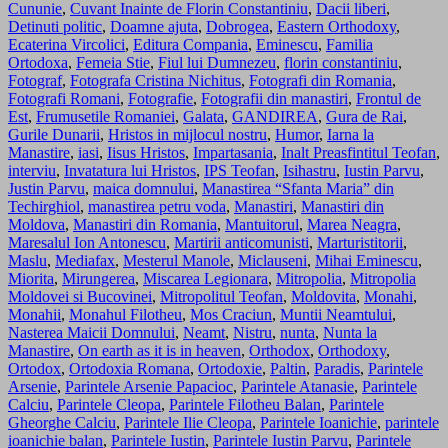
Cununie
,
Cuvant Inainte de Florin Constantiniu
,
Dacii liberi
,
Detinuti politic
,
Doamne ajuta
,
Dobrogea
,
Eastern Orthodoxy
,
Ecaterina Vircolici
,
Editura Compania
,
Eminescu
,
Familia
Ortodoxa
,
Femeia Stie
,
Fiul lui Dumnezeu
,
florin constantiniu
,
Fotograf
,
Fotografa Cristina Nichitus
,
Fotografi din Romania
,
Fotografi Romani
,
Fotografie
,
Fotografii din manastiri
,
Frontul de
Est
,
Frumusetile Romaniei
,
Galata
,
GANDIREA
,
Gura de Rai
,
Gurile Dunarii
,
Hristos in mijlocul nostru
,
Humor
,
Iarna la
Manastire
,
iasi
,
Iisus Hristos
,
Impartasania
,
Inalt Preasfintitul Teofan
,
interviu
,
Invatatura lui Hristos
,
IPS Teofan
,
Isihastru
,
Iustin Parvu
,
Justin Parvu
,
maica domnului
,
Manastirea “Sfanta Maria” din
Techirghiol
,
manastirea petru voda
,
Manastiri
,
Manastiri din
Moldova
,
Manastiri din Romania
,
Mantuitorul
,
Marea Neagra
,
Maresalul Ion Antonescu
,
Martirii anticomunisti
,
Marturistitorii
,
Maslu
,
Mediafax
,
Mesterul Manole
,
Miclauseni
,
Mihai Eminescu
,
Miorita
,
Mirungerea
,
Miscarea Legionara
,
Mitropolia
,
Mitropolia
Moldovei si Bucovinei
,
Mitropolitul Teofan
,
Moldovita
,
Monahi
,
Monahii
,
Monahul Filotheu
,
Mos Craciun
,
Muntii Neamtului
,
Nasterea Maicii Domnului
,
Neamt
,
Nistru
,
nunta
,
Nunta la
Manastire
,
On earth as it is in heaven
,
Orthodox
,
Orthodoxy
,
Ortodox
,
Ortodoxia Romana
,
Ortodoxie
,
Paltin
,
Paradis
,
Parintele
Arsenie
,
Parintele Arsenie Papacioc
,
Parintele Atanasie
,
Parintele
Calciu
,
Parintele Cleopa
,
Parintele Filotheu Balan
,
Parintele
Gheorghe Calciu
,
Parintele Ilie Cleopa
,
Parintele Ioanichie
,
parintele
ioanichie balan
,
Parintele Iustin
,
Parintele Iustin Parvu
,
Parintele