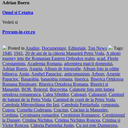
Adrian Boeru
Omul si Cetatea
Vedeti si
Precum-in-cer.ro
Posted in
Analize
,
Documentare
,
Editoriale
,
Top News
Tags:
1940
,
1941
,
20 de ani de la ctitoria Manastrii Petru Voda
,
A photo
journey into the Romanian Eastern Orthodox realm
,
acad. Florin
Constantiniu
,
Academia Romana
,
adormirea maicii domnului
,
Adrian Boeru
,
Agapia
,
Album de fotografie
,
Album foto in editie
bilingva
,
Amin
,
Anghel Papacioc
,
anticomunism
,
Arbore
,
Arsenie
Papacioc
,
Basarabia
,
basarabia romana
,
biserica
,
Biserica Ortdoxoa
Romana Biruitoare
,
Biserica Ortodoxa Romana
,
Biserici si
Manastiri
,
BOR
,
Botezul
,
Bucovina
,
Calatorie foto prin lumea
ortodoxa romaneasca
,
Calea Sfintilor
,
Calugari
,
Calugarul
,
Caminul
de batrani de la Petru Voda
,
Caminul de copii de la Petru Voda
,
Catedrala Mitropolitana din Iasi
,
Catedrala Patriarhala
,
compania
,
Copou
,
Corneliu Codreanu
,
Craciun
,
Craciun la Manastire
,
Credinta
,
Crestinarea romanilor
,
Crestinism Romanesc
,
Crestinismul
la Dunare
,
Cristina Nichitus
,
Cristina Nichitus Roncea
,
Cristina si
Victor Roncea
,
Ctitoria Parintelui Justin
,
Cu noi este Dumnezeu
,