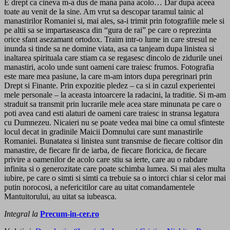
E drept ca cineva m-a dus de mana pana acolo… Dar dupa aceea
toate au venit de la sine. Am vrut sa descopar taramul tainic al
manastirilor Romaniei si, mai ales, sa-i trimit prin fotografiile mele si
pe altii sa se impartaseasca din “gura de rai” pe care o reprezinta
orice sfant asezamant ortodox. Traim intr-o lume in care stresul ne
inunda si tinde sa ne domine viata, asa ca tanjeam dupa linistea si
inaltarea spirituala care stiam ca se regasesc dincolo de zidurile unei
manastiri, acolo unde sunt oameni care traiesc frumos. Fotografia
este mare mea pasiune, la care m-am intors dupa peregrinari prin
Drept si Finante. Prin expozitie pledez – ca si in cazul experientei
mele personale – la aceasta intoarcere la radacini, la traditie. Si m-am
straduit sa transmit prin lucrarile mele acea stare minunata pe care o
poti avea cand esti alaturi de oameni care traiesc in stransa legatura
cu Dumnezeu. Nicaieri nu se poate vedea mai bine ca omul sfinteste
locul decat in gradinile Maicii Domnului care sunt manastirile
Romaniei. Bunatatea si linistea sunt transmise de fiecare coltisor din
manastire, de fiecare fir de iarba, de fiecare floricica, de fiecare
privire a oamenilor de acolo care stiu sa ierte, care au o rabdare
infinita si o generozitate care poate schimba lumea. Si mai ales multa
iubire, pe care o simti si simti ca trebuie sa o intorci chiar si celor mai
putin norocosi, a nefericitilor care au uitat comandamentele
Mantuitorului, au uitat sa iubeasca.
Integral la
Precum-in-cer.ro