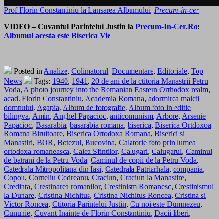
Prof Florin Constantiniu la Lansarea Albumului
Precum-in-cer
VIDEO – Cuvantul Parintelui Justin la
Precum-In-Cer.Ro
:
Albumul acesta este Biserica Vie
Posted in
Analize
,
Colimatorul
,
Documentare
,
Editoriale
,
Top
News
Tags:
1940
,
1941
,
20 de ani de la ctitoria Manastrii Petru
Voda
,
A photo journey into the Romanian Eastern Orthodox realm
,
acad. Florin Constantiniu
,
Academia Romana
,
adormirea maicii
domnului
,
Agapia
,
Album de fotografie
,
Album foto in editie
bilingva
,
Amin
,
Anghel Papacioc
,
anticomunism
,
Arbore
,
Arsenie
Papacioc
,
Basarabia
,
basarabia romana
,
biserica
,
Biserica Ortdoxoa
Romana Biruitoare
,
Biserica Ortodoxa Romana
,
Biserici si
Manastiri
,
BOR
,
Botezul
,
Bucovina
,
Calatorie foto prin lumea
ortodoxa romaneasca
,
Calea Sfintilor
,
Calugari
,
Calugarul
,
Caminul
de batrani de la Petru Voda
,
Caminul de copii de la Petru Voda
,
Catedrala Mitropolitana din Iasi
,
Catedrala Patriarhala
,
compania
,
Copou
,
Corneliu Codreanu
,
Craciun
,
Craciun la Manastire
,
Credinta
,
Crestinarea romanilor
,
Crestinism Romanesc
,
Crestinismul
la Dunare
,
Cristina Nichitus
,
Cristina Nichitus Roncea
,
Cristina si
Victor Roncea
,
Ctitoria Parintelui Justin
,
Cu noi este Dumnezeu
,
Cununie
,
Cuvant Inainte de Florin Constantiniu
,
Dacii liberi
,