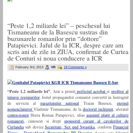
“Peste 1,2 miliarde lei” – peschesul lui
Tismaneanu de la Basescu sustras din
buzunarele romanilor prin “dottore”
Patapievici. Jaful de la ICR, despre care am
scris ani de zile in ZIUA, confirmat de Curtea
de Conturi si noua conducere a ICR
February 3rd, 2013
VR
19 Comments »
“Peste 1,2 miliarde lei”
. Atat a primit
perfectul acrobat
si
profitor al
tuturor regimurilor
, fostul propagandist comunist convertit in lustragiul
de serviciu al
parazitatului national
Traian Basescu,
eternul
nomenclaturist
Vladimir Tismaneanu, de la
doctorul inchipuit
, aferatul
contor
s
ionist
Horia Roman Patapievici, alias
asasinul platit al culturii
romanesti
, cunoscut si drept
sponsorul curant al cavalerilor de
Curlandia
sub deviza
Securitate, Sex und Swastika
, conform
Financial
Times – Deutschland: Rumanisches PR Desaster
. Acesta este bilantul