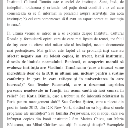
Institutul Cultural Român este o astfel de instituție. Sunt, însă, de
îndeplinit, totdeauna și oriunde, cel puțin două condiții : a) cel care
comentează să se fi informat în prealabil asupra activității din acea
instituție; b) cel care comentează să fi avut un raport corect cu instituția
în cauză.
În ultima vreme se întrec în a se exprima despre Institutul Cultural
Român și formulează opinii care de care mai lipsite de temei, tot felul
inși
de
care nu citesc nici măcar site-ul instituției, necum documente
inși
au
mai pretențioase. Mai grăitor este faptul că se pronunță
care
afectat negativ sau au folosit copios, în trecut, banii instituției,
dincolo de limitele normalului
ce acoperire morală să
. Bunăoară,
evalueze instituția are Vladimir Tismăneanu (care a încasat sume
incredibile doar de la ICR în ultimii ani, inclusiv pentru a susține
conferințe în țara în care trăiește și în universitatea în care
lucrează)
Teodor Baconschi, care a desemnat capricios
? Sau
persoane neadecvate în funcții, iar acum caută să iasă cumva în
relief
Katia Dănilă
? Sau
, care a trebuit să fie înlocuită neîntârziat la
Corina Șuteu
Paris pentru management slab?! Sau
, care a plecat din
post în iunie 2012, din ICR New York, ducând cu ea logistica și unele
familia Perjosvschi
programe ale instituției? Sau
, soț și soție, care s-a
înfruptat copios din banii instituției? Sau Marius Chivu, sau Maria
Răducanu, sau Mihai Chirilov, sau alții în aceeași situație? Exemplele