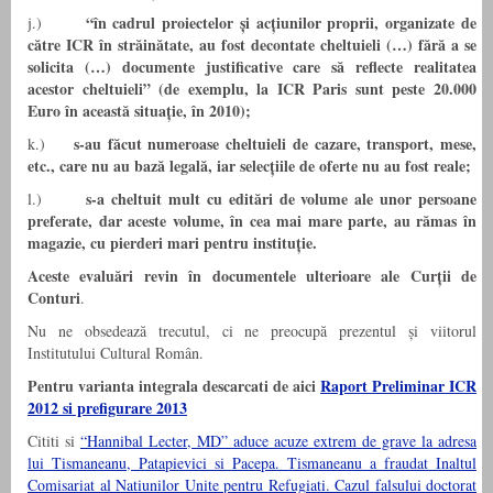
“în cadrul proiectelor și acțiunilor proprii, organizate de
j.)
către ICR în străinătate, au fost decontate cheltuieli (…) fără a se
solicita (…) documente justificative care să reflecte realitatea
acestor cheltuieli” (de exemplu, la ICR Paris sunt peste 20.000
Euro în această situație, în 2010);
s-au făcut numeroase cheltuieli de cazare, transport, mese,
k.)
etc., care nu au bază legală, iar selecțiile de oferte nu au fost reale;
s-a cheltuit mult cu editări de volume ale unor persoane
l.)
preferate, dar aceste volume, în cea mai mare parte, au rămas în
magazie, cu pierderi mari pentru instituție.
Aceste evaluări revin în documentele ulterioare ale Curții de
Conturi
.
Nu ne obsedează trecutul, ci ne preocupă prezentul și viitorul
Institutului Cultural Român.
Pentru varianta integrala descarcati de aici
Raport Preliminar ICR
2012 si prefigurare 2013
Cititi si
“Hannibal Lecter, MD” aduce acuze extrem de grave la adresa
lui Tismaneanu, Patapievici si Pacepa. Tismaneanu a fraudat Inaltul
Comisariat al Natiunilor Unite pentru Refugiati. Cazul falsului doctorat