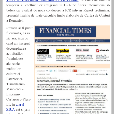
temporar al cheltuielilor emigrantului USA pe filiera internationalist-
bolsevica, evaluat de noua conducere a ICR intr-un Raport preliminar,
prezentat inainte de toate calculele finale elaborate de Curtea de Conturi
a Romaniei.
Situatia ar fi putut
fi curmata, ca sa
zic asa, inca de
cand am inceput
deconspirarea
activitatilor
frauduloase
ale retelei
mafiotilor
culturnici
Patapievici-
Tismaneanu-
Manolescu–
Liiceanu-
Cartarescu-Plesu-
Etc in
ziarul
ZIUA
cat si prin