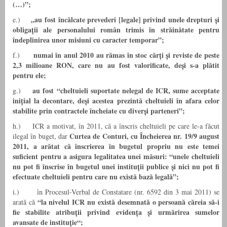
(…)”;
„au fost încălcate prevederi [legale] privind unele drepturi și
e.)
obligații ale personalului român trimis în străinătate pentru
îndeplinirea unor misiuni cu caracter temporar”;
numai în anul 2010 au rămas în stoc cărți și reviste de peste
f.)
2,3 milioane RON, care nu au fost valorificate, deși s-a plătit
pentru ele;
au fost “cheltuieli suportate nelegal de ICR, sume acceptate
g.)
inițial la decontare, deși acestea prezintă cheltuieli în afara celor
stabilite prin contractele încheiate cu diverși parteneri”;
h.) ICR a motivat, în 2011, că a înscris cheltuieli pe care le-a făcut
Curtea de Conturi, cu Încheierea nr. 19/9 august
ilegal în buget, dar
2011, a arătat că înscrierea în bugetul propriu nu este temei
suficient pentru a asigura legalitatea unei măsuri: “unele cheltuieli
nu pot fi înscrise în bugetul unei instituții publice și nici nu pot fi
efectuate cheltuieli pentru care nu există bază legală”;
i.) în Procesul-Verbal de Constatare (nr. 6592 din 3 mai 2011) se
“la nivelul ICR nu există desemnată o persoană căreia să-i
arată că
fie stabilite atribuții privind evidența și urmărirea sumelor
avansate de instituție“;