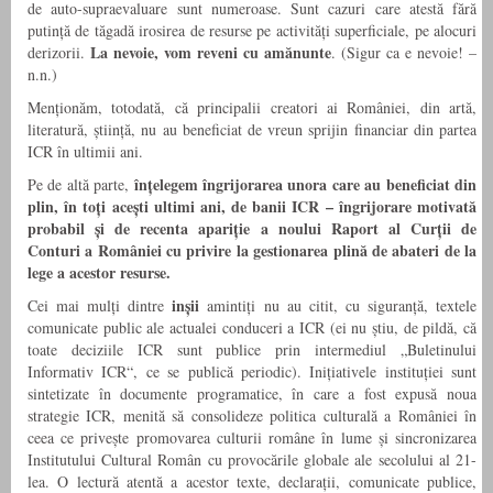
de auto-supraevaluare sunt numeroase. Sunt cazuri care atestă fără
putință de tăgadă irosirea de resurse pe activități superficiale, pe alocuri
La nevoie, vom reveni cu amănunte
derizorii.
. (Sigur ca e nevoie! –
n.n.)
Menționăm, totodată, că principalii creatori ai României, din artă,
literatură, știință, nu au beneficiat de vreun sprijin financiar din partea
ICR în ultimii ani.
înțelegem îngrijorarea unora care au beneficiat din
Pe de altă parte,
plin, în toți acești ultimi ani, de banii ICR – îngrijorare motivată
probabil și de recenta apariție a noului Raport al Curții de
Conturi a României cu privire la gestionarea plină de abateri de la
lege a acestor resurse.
inșii
Cei mai mulți dintre
amintiți nu au citit, cu siguranță, textele
comunicate public ale actualei conduceri a ICR (ei nu știu, de pildă, că
toate deciziile ICR sunt publice prin intermediul „Buletinului
Informativ ICR“, ce se publică periodic). Inițiativele instituției sunt
sintetizate în documente programatice, în care a fost expusă noua
strategie ICR, menită să consolideze politica culturală a României în
ceea ce privește promovarea culturii române în lume și sincronizarea
Institutului Cultural Român cu provocările globale ale secolului al 21-
lea. O lectură atentă a acestor texte, declarații, comunicate publice,