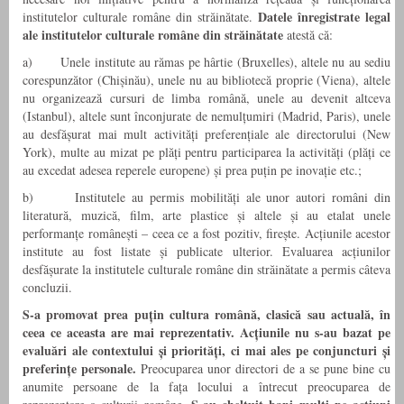
Datele înregistrate legal
institutelor culturale române din străinătate.
ale institutelor culturale române din străinătate
atestă că:
a) Unele institute au rămas pe hârtie (Bruxelles), altele nu au sediu
corespunzător (Chișinău), unele nu au bibliotecă proprie (Viena), altele
nu organizează cursuri de limba română, unele au devenit altceva
(Istanbul), altele sunt înconjurate de nemulțumiri (Madrid, Paris), unele
au desfășurat mai mult activități preferențiale ale directorului (New
York), multe au mizat pe plăți pentru participarea la activități (plăți ce
au excedat adesea reperele europene) și prea puțin pe inovație etc.;
b) Institutele au permis mobilități ale unor autori români din
literatură, muzică, film, arte plastice și altele și au etalat unele
performanțe românești – ceea ce a fost pozitiv, firește. Acțiunile acestor
institute au fost listate și publicate ulterior. Evaluarea acțiunilor
desfășurate la institutele culturale române din străinătate a permis câteva
concluzii.
S-a promovat prea puțin cultura română, clasică sau actuală, în
ceea ce aceasta are mai reprezentativ. Acțiunile nu s-au bazat pe
evaluări ale contextului și priorități, ci mai ales pe conjuncturi și
preferințe personale.
Preocuparea unor directori de a se pune bine cu
anumite persoane de la fața locului a întrecut preocuparea de