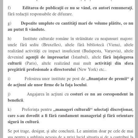
Editarea de publicații ce nu se vând, cu autori remunerați
f)
,
fără redacții responsabile de difuzare.
Depozite umplute cu cantități mari de volume plătite, ce nu
g)
au putut fi vândute.
h) Institute culturale române în străinătate cu neajunsuri majore:
unele fără sediu (Bruxelles), altele fără bibliotecă (Viena), altele
realizând activități cu impact insuficient (Budapesta, Varșovia), altele
agenții de impresariat
fără înțelegerea
devenind
(Istanbul), altele
culturii
activități din sfera
(Paris), altele realizând mai mult
pregătirii profesionale a directorului
(New York) etc..
„finanțator de premii“ și
i) Folosirea unor institute pe post de
de acțiuni ale unor firme de la fața locului
.
costuri ce nu au corespondent în
j) Angajarea în acțiuni cu
beneficii
.
„manageri culturali“ selectați discreționar,
k) Preferința pentru
care s-au dovedit a fi fără randament managerial și fără orientare
sigură
în cultură
.
Se pot trage, desigur, și alte concluzii. Le amintim doar pe cele de mai
sus pentru a sublinia nevoia de a privi lucid situația și de a contribui la