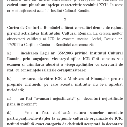
cadrul unui pluralism înțelept caracteristic secolului XXI
“. În acest
orizont acționează actualul Institut Cultural Român.
ӿ
Curtea de Conturi a României a făcut constatări demne de reținut
privind activitatea Institutului Cultural Român.
La cererea multor
observatori calificați ai ICR le evocăm succint.
Astfel, Decizia nr.
17/2011 a Curții de Conturi a României consemnează:
încălcarea Legii nr. 356/2003 privind Institutul Cultural
a.)
Român, prin angajarea vicepreședinților ICR fără concurs sau
examen și asimilarea abuzivă a vicepreședinților cu secretarii de
stat, cu consecințele salariale corespunzătoare;
invocarea de către ICR a Ministerului Finanțelor pentru
b.)
propriile cheltuieli, pe care această instituție nu le-a aprobat
niciodată;
au fost “avansuri nejustificate” și “deconturi nejustificate
c.)
până în prezent”;
“nu a fost clarificată natura sumelor acordate
d.)
participanților/invitaților la acțiunile culturale organizate de ICR,
nefiind stabilită exact categoria de cheltuieli acceptată la decontare