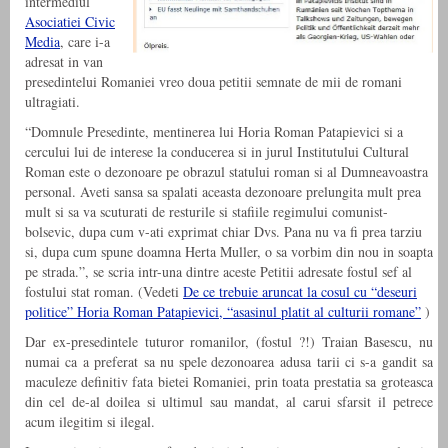
intermediul
Asociatiei Civic
Media
, care i-a
adresat in van
presedintelui Romaniei vreo doua petitii semnate de mii de romani
ultragiati.
“Domnule Presedinte, mentinerea lui Horia Roman Patapievici si a
cercului lui de interese la conducerea si in jurul Institutului Cultural
Roman este o dezonoare pe obrazul statului roman si al Dumneavoastra
personal. Aveti sansa sa spalati aceasta dezonoare prelungita mult prea
mult si sa va scuturati de resturile si stafiile regimului comunist-
bolsevic, dupa cum v-ati exprimat chiar Dvs. Pana nu va fi prea tarziu
si, dupa cum spune doamna Herta Muller, o sa vorbim din nou in soapta
pe strada.”, se scria intr-una dintre aceste Petitii adresate fostul sef al
fostului stat roman. (Vedeti
De ce trebuie aruncat la cosul cu “deseuri
politice” Horia Roman Patapievici, “asasinul platit al culturii romane”
)
Dar ex-presedintele tuturor romanilor, (fostul ?!) Traian Basescu, nu
numai ca a preferat sa nu spele dezonoarea adusa tarii ci s-a gandit sa
maculeze definitiv fata bietei Romaniei, prin toata prestatia sa groteasca
din cel de-al doilea si ultimul sau mandat, al carui sfarsit il petrece
acum ilegitim si ilegal.