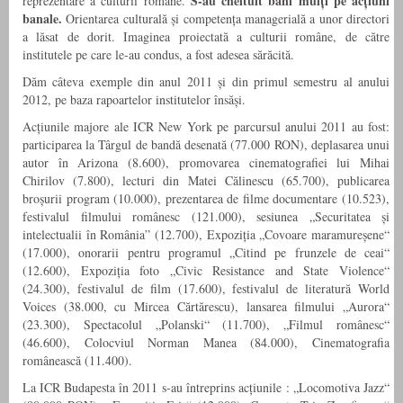
S-au cheltuit bani mulți pe acțiuni
reprezentare a culturii române.
banale.
Orientarea culturală și competența managerială a unor directori
a lăsat de dorit. Imaginea proiectată a culturii române, de către
institutele pe care le-au condus, a fost adesea sărăcită.
Dăm câteva exemple din anul 2011 și din primul semestru al anului
2012, pe baza rapoartelor institutelor însăși.
Acțiunile majore ale ICR New York pe parcursul anului 2011 au fost:
participarea la Târgul de bandă desenată (77.000 RON), deplasarea unui
autor în Arizona (8.600), promovarea cinematografiei lui Mihai
Chirilov (7.800), lecturi din Matei Călinescu (65.700), publicarea
broșurii program (10.000), prezentarea de filme documentare (10.523),
festivalul filmului românesc (121.000), sesiunea „Securitatea și
intelectualii în România” (12.700), Expoziția „Covoare maramureșene“
(17.000), onorarii pentru programul „Citind pe frunzele de ceai“
(12.600), Expoziția foto „Civic Resistance and State Violence“
(24.300), festivalul de film (17.600), festivalul de literatură World
Voices (38.000, cu Mircea Cărtărescu), lansarea filmului „Aurora“
(23.300), Spectacolul „Polanski“ (11.700), „Filmul românesc“
(46.600), Colocviul Norman Manea (84.000), Cinematografia
românească (11.400).
La ICR Budapesta în 2011 s-au întreprins acțiunile : „Locomotiva Jazz“