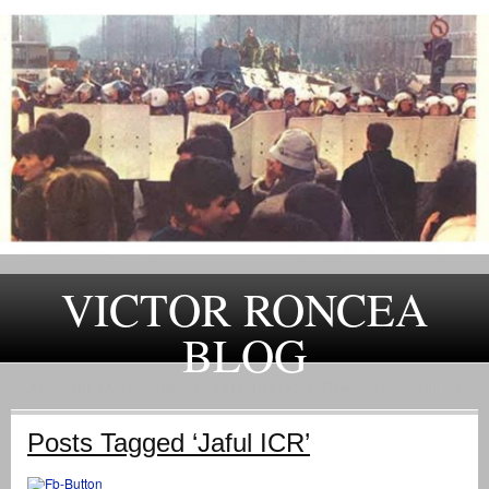
VICTOR RONCEA
BLOG
„ADEVARUL RAMANE, ORICARE AR FI SOARTA SLUJITORILOR SAI" – GH. I. B.
Posts Tagged ‘Jaful ICR’