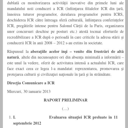
dublată cu monitorizarea activității inovative din primele luni ale
mandatului noii conduceri a ICR (înființarea filialelor ICR din țară,
înnoirea tuturor programelor, derularea programelor pentru ICRS,
deschiderea ICR către întreaga sferă culturală, înființarea conferințelor
ICR, pregătirile intense pentru Salonul Cărții de la Paris, organizarea
unor concursuri deschise pe posturi etc.) atestă tocmai eforturile de
recredibilizare a ICR după o perioadă în care criticile la adresa stării și
conducerii ICR în anii 2008 – 2012 s-au extins în societate.
aberațiile acelor inși – venite din frustrări de altă
Răspunsul la
natură
, altele din necunoaștere ori din absența minimală a informării –
este unul la vedere, oferit de activitatea intensă a actualului ICR, care
face exact ceea ce legea l-a mandatat: reprezentarea, promovarea şi
protejarea culturii şi civilizaţiei naţionale în ţară şi în străinătate.
Direcția Comunicare a ICR
Miercuri, 30 ianuarie 2013
RAPORT PRELIMINAR
(…)
I.
Evaluarea situației ICR preluate în 11
septembrie 2012