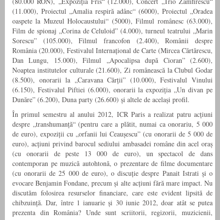
(80.000 RON), „Expoziția Fris“ (12.000), Concert „Trio Zamfirescu“
(11.000), Proiectul „Amalia respiră adânc“ (6000), Proiectul „Oradea
oaspete la Muzeul Holocaustului“ (5000), Filmul românesc (63.000),
Film de spionaj „Corina de Celuloid” (4.000), turneul teatrului „Marin
Sorescu” (105.000), Filmul francofon (2.400), Românii despre
România (20.000), Festivalul Internațional de Carte (Mircea Cărtărescu,
Dan Lungu, 15.000), Filmul „Apocalipsa după Cioran” (2.600),
Noaptea institutelor culturale (21.600), Zi românească la Clubul Godar
(8.500), onorarii la „Caravana Cărții” (10.000), Festivalul Vinului
(6.150), Festivalul Piftiei (6.000), onorarii la expoziția „Un divan pe
Dunăre” (6.200), Duna party (26.600) și altele de același profil.
În primul semestru al anului 2012, ICR Paris a realizat patru acțiuni
despre „transhumanță“ (pentru care a plătit, numai ca onorariu, 5 000
de euro), expoziții cu „orfanii lui Ceaușescu” (cu onorarii de 5 000 de
euro), acțiuni privind barocul sediului ambasadei române din acel oraș
(cu onorarii de peste 13 000 de euro), un spectacol de dans
contemporan pe muzică autohtonă, o prezentare de filme documentare
(cu onorarii de 25 000 de euro), o discuție despre Panait Istrati și o
evocare Benjamin Fondane, precum și alte acțiuni fără mare impact. Nu
discutăm folosirea resurselor financiare, care este evident lipsită de
chibzuință. Dar, între 1 ianuarie și 30 iunie 2012, doar atât se putea
prezenta din România? Unde sunt scriitorii, regizorii, muzicienii,