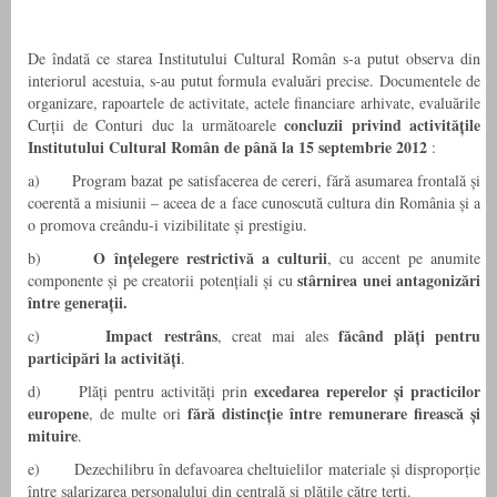
De îndată ce starea Institutului Cultural Român s-a putut observa din
interiorul acestuia, s-au putut formula evaluări precise. Documentele de
organizare, rapoartele de activitate, actele financiare arhivate, evaluările
concluzii privind activitățile
Curții de Conturi duc la următoarele
Institutului Cultural Român de până la 15 septembrie 2012
:
a) Program bazat pe satisfacerea de cereri, fără asumarea frontală și
coerentă a misiunii – aceea de a face cunoscută cultura din România și a
o promova creându-i vizibilitate și prestigiu.
O înțelegere restrictivă a culturii
b)
, cu accent pe anumite
stârnirea unei antagonizări
componente și pe creatorii potențiali și cu
între generații.
Impact restrâns
făcând plăți pentru
c)
, creat mai ales
participări la activități
.
excedarea reperelor și practicilor
d) Plăți pentru activități prin
europene
fără distincție între remunerare firească și
, de multe ori
mituire
.
e) Dezechilibru în defavoarea cheltuielilor materiale și disproporție
între salarizarea personalului din centrală și plățile către terți.