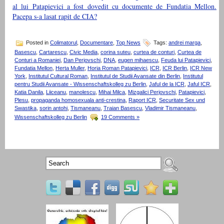
al lui Patapievici a fost dovedit cu documente de Fundatia Mellon.
Pacepa s-a lasat rapit de CIA?
Posted in
Colimatorul
,
Documentare
,
Top News
Tags:
andrei marga
,
Basescu
,
Cartarescu
,
Civic Media
,
corina suteu
,
curtea de conturi
,
Curtea de
Conturi a Romaniei
,
Dan Perjovschi
,
DNA
,
eugen mihaescu
,
Feuda lui Patapievici
,
Fundatia Mellon
,
Herta Muller
,
Horia Roman Patapievici
,
ICR
,
ICR Berlin
,
ICR New
York
,
Institutul Cultural Roman
,
Institutul de Studii Avansate din Berlin
,
Institutul
pentru Studii Avansate - Wissenschaftskolleg zu Berlin
,
Jaful de la ICR
,
Jaful ICR
,
Katia Danila
,
Liiceanu
,
manolescu
,
Mihai Milca
,
Mizgalici Perjovschi
,
Patapievici
,
Plesu
,
propaganda homosexuala anti-crestina
,
Raport ICR
,
Securitate Sex und
Swastika
,
sorin antohi
,
Tismaneanu
,
Traian Basescu
,
Vladimir Tismaneanu
,
Wissenschaftskolleg zu Berlin
19 Comments »