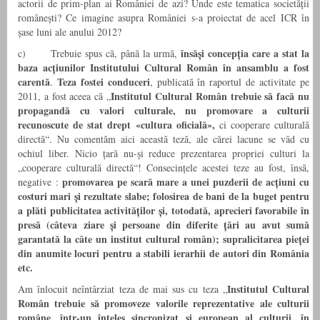
actorii de prim-plan ai României de azi? Unde este tematica societății
românești? Ce imagine asupra României s-a proiectat de acel ICR în
șase luni ale anului 2012?
însăși concepția care a stat la
c) Trebuie spus că, până la urmă,
baza acțiunilor Institutului Cultural Român în ansamblu a fost
carentă
Teza fostei conduceri
.
, publicată în raportul de activitate pe
Institutul Cultural Român trebuie să facă nu
2011, a fost aceea că „
propagandă cu valori culturale, nu promovare a culturii
recunoscute de stat drept «cultura oficială»,
ci cooperare culturală
directă“. Nu comentăm aici această teză, ale cărei lacune se văd cu
ochiul liber. Nicio țară nu-și reduce prezentarea propriei culturi la
„cooperare culturală directă“! Consecințele acestei teze au fost, însă,
promovarea pe scară mare a unei puzderii de acțiuni cu
negative :
costuri mari și rezultate slabe; folosirea de bani de la buget pentru
a plăti publicitatea activităților și, totodată, aprecieri favorabile în
presă (câteva ziare și persoane din diferite țări au avut sumă
garantată la câte un institut cultural român); supralicitarea pieței
din anumite locuri pentru a stabili ierarhii de autori din România
etc.
Institutul Cultural
Am înlocuit neîntârziat teza de mai sus cu teza „
Român trebuie să promoveze valorile reprezentative ale culturii
române, într-un înțeles sincronizat și european al culturii, în