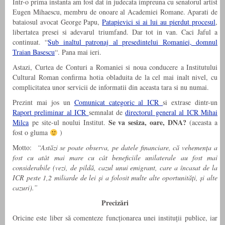
Intr-o prima instanta am fost dat in judecata impreuna cu senatorul artist
Eugen Mihaescu, membru de onoare al Academiei Romane. Aparati de
bataiosul avocat George Papu,
Patapievici si ai lui au pierdut procesul
,
libertatea presei si adevarul triumfand. Dar tot in van. Caci Jaful a
continuat. “
Sub inaltul patronaj al presedintelui Romaniei, domnul
Traian Basescu
“. Pana mai ieri.
Astazi, Curtea de Conturi a Romaniei si noua conducere a Institutului
Cultural Roman confirma hotia obladuita de la cel mai inalt nivel, cu
complicitatea unor servicii de informatii din aceasta tara si nu numai.
Prezint mai jos un
Comunicat categoric al ICR
si extrase dintr-un
Raport preliminar al ICR
semnalat de
directorul general al ICR Mihai
Se va sesiza, oare, DNA?
Milca
pe site-ul noului Institut.
(aceasta a
fost o gluma
)
Motto:
“Astăzi se poate observa, pe datele financiare, că vehemența a
fost cu atât mai mare cu cât beneficiile unilaterale au fost mai
considerabile (vezi, de pildă, cazul unui emigrant, care a încasat de la
ICR peste 1,2 miliarde de lei și a folosit multe alte oportunități, și alte
cazuri).”
Precizări
Oricine este liber să comenteze funcționarea unei instituții publice, iar