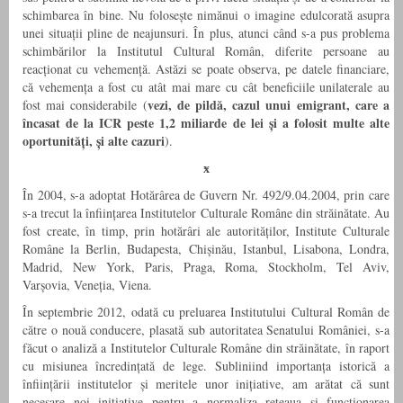
schimbarea în bine. Nu folosește nimănui o imagine edulcorată asupra
unei situații pline de neajunsuri. În plus, atunci când s-a pus problema
schimbărilor la Institutul Cultural Român, diferite persoane au
reacționat cu vehemență. Astăzi se poate observa, pe datele financiare,
că vehemența a fost cu atât mai mare cu cât beneficiile unilaterale au
vezi, de pildă, cazul unui emigrant, care a
fost mai considerabile (
încasat de la ICR peste 1,2 miliarde de lei și a folosit multe alte
oportunități, și alte cazuri
).
ӿ
În 2004, s-a adoptat Hotărârea de Guvern Nr. 492/9.04.2004, prin care
s-a trecut la înființarea Institutelor Culturale Române din străinătate. Au
fost create, în timp, prin hotărâri ale autorităților, Institute Culturale
Române la Berlin, Budapesta, Chișinău, Istanbul, Lisabona, Londra,
Madrid, New York, Paris, Praga, Roma, Stockholm, Tel Aviv,
Varșovia, Veneția, Viena.
În septembrie 2012, odată cu preluarea Institutului Cultural Român de
către o nouă conducere, plasată sub autoritatea Senatului României, s-a
făcut o analiză a Institutelor Culturale Române din străinătate, în raport
cu misiunea încredințată de lege. Subliniind importanța istorică a
înființării institutelor și meritele unor inițiative, am arătat că sunt
necesare noi inițiative pentru a normaliza rețeaua și funcționarea