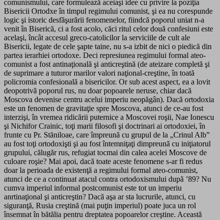
comunismului, care formulează aceiaşi idee cu privire la poziţia
Bisericii Ortodxe în timpul regimului comunist, şi ea nu corespunde
logic şi istoric desfăşurării fenomenelor, fiindcă poporul uniat n-a
venit în Biserică, ci a fost acolo, căci ritul celor două confesiuni este
acelaşi, încât accesul greco-catolicilor la serviciile de cult ale
Bisericii, legate de cele şapte taine, nu s-a izbit de nici o piedică din
partea ierarhiei ortodoxe. Deci represiunea regimului formal ateo-
comunist a fost antinaţională şi anticreştină (de ateizare completă şi
de suprimare a tuturor marilor valori naţional-creştine, în toată
policromia confesională a bisericilor. Or sub acest aspect, ea a lovit
deopotrivă poporul rus, nu doar popoarele neruse, chiar dacă
Moscova devenise centru acelui imperiu neopăgân). Dacă ortodoxia
este un fenomen de gravitaţie spre Moscova, atunci de ce-au fost
interzişi, în vremea ridicării puternice a Moscovei roşii, Nae Ionescu
şi Nichifor Crainic, toţi marii filosofi şi doctrinari ai ortodoxiei, în
frunte cu Pr. Stăniloae, care împreună cu grupul de la „Crinul Alb”
au fost toţi ortodoxişti şi au fost întemniţaţi dimpreună cu iniţiatorul
grupului, călugăr rus, refugiat tocmai din calea acelei Moscove de
culoare roşie? Mai apoi, dacă toate aceste fenomene s-ar fi redus
doar la perioada de existenţă a regimului formal ateo-comunist,
atunci de ce a continuat atacul contra ortodoxismului după ’89? Nu
cumva imperiul informal postcomunist este tot un imperiu
anrtinaţional şi anticreştin? Dacă aşa ar sta lucrurile, atunci, cu
siguranţă, Rusia creştină (mai puţin imperiul) poate juca un rol
însemnat în bătălia pentru dreptatea popoarelor creştine. Această