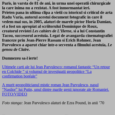
Paris, in varsta de 81 de ani, in urma unei operatii chirurgicale
la care inima nu a rezistat. A fost inmormantat ieri.
Prieten pana in ultima clipa a vietii cu istoricul si criticul de arta
Radu Varia, autorul acestui document fotografic in care il
vedem mai sus, in 2005, alaturi de marele pictor Horia Damian,
el a fost un apropiat al scriitorului Dominique de Roux,
creatorul revistei
Les cahiers de L’Herne
, si a lui Constantin
Tacou, succesorul acestuia. Legat de avangarda cinematografiei
franceze prin Jean-Pierre Rassam si Erich Rohmer, Jean
Parvulesco a aparut chiar intr-o secventa a filmului acestuia,
Le
genou de Claire
.
Dumnezeu sa-l ierte!
Ultimele carti ale lui Jean Parvulesco: romanul fantastic “Un retour
en Colchide ” si volumul de investigatii geopolitice “La
confirmation boréale”
A murit geopoliticianul mistic roman Jean Parvulescu, nasul
“Nasilor” lui Putin, unul dintre marile genii ignorate ale Romaniei.
FOTO/VIDEO
Foto stanga:
Jean Parvulesco alaturi de Ezra Pound, in anii ’70