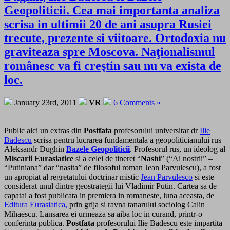
Geopoliticii. Cea mai importanta analiza
scrisa in ultimii 20 de ani asupra Rusiei
trecute, prezente si viitoare. Ortodoxia nu
graviteaza spre Moscova. Naţionalismul
românesc va fi creştin sau nu va exista de
loc.
January 23rd, 2011
VR
6 Comments »
Public aici un extras din
Postfata
profesorului universitar dr
Ilie
Badescu
scrisa pentru lucrarea fundamentala a geopoliticianului rus
Aleksandr Dughin
Bazele Geopoliticii
. Profesorul rus, un ideolog al
Miscarii Eurasiatice
si a celei de tineret “
Nashi
” (“Ai nostrii” –
“Putiniana” dar “nasita” de filosoful roman Jean Parvulescu), a fost
un apropiat al regretatului doctrinar mistic
Jean Parvulesco
si este
considerat unul dintre geostrategii lui Vladimir Putin. Cartea sa de
capatai a fost publicata in premiera in romaneste, luna aceasta, de
Editura Eurasiatica,
prin grija si ravna tanarului sociolog Calin
Mihaescu. Lansarea ei urmeaza sa aiba loc in curand, printr-o
conferinta publica.
Postfata
profesorului Ilie Badescu este impartita