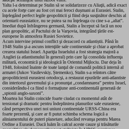
Yalta l-a determinat pe Stalin să se solidarizeze cu Aliaţii, adică exact
cu acele forţe care au fost cei mai feroci dușmani ai Eurasiei. Stalin,
înţelegând perfect legile geopoliticii şi fiind deja susţinător deschis al
orientarii eurasiatice, nu se putea sa nu înţeleaga cu cine s-a „aliat”.
Imediat după înfrângerea germană, Stalin a început să facă un nou
plan geopolitic, al Pactului de la Varşovia, integrând ţările est-
europene în atmosfera Rusiei Sovietice.
Acum intervine primul conflict şi dezacord cu atlantiștii. Până în
1948 Stalin şi-a ascuns intenţiile sale continentale şi chiar a aprobat
crearea statului Israel. Apariţia Israelului a fost strategia majoră a
Angliei (a atlantismului în general) prin care îşi consolida influenţa
militară, economică şi ideologică în Orientul Mijlociu. Dar deja în
1948, folosind înainte de toate lanţul de comandă politică internă al
armatei (Jukov Vasilevskiy, Ștemenko), Stalin s-a reîntors către
geopoliticienii eurasieni ortodocşi, a restaurat epurările anti-atlantiste
din interiorul guvernului şi a pronunţat „condamnarea” pentru Israel,
considerându-l ca fiind o formaţiune anti-continentală generată de
„spionii anglo-saxoni”.
Moartea lui Stalin coincide foarte ciudat cu momentul atât de
tensionat şi dramatic pentru îndeplinirea planurilor sale eurasiene,
când perspectiva unei noi uniuni continentale URSS-China era
foarte prezentă, şi care ar fi putut schimba schema logică a
aliniamentului de puteri planetare, aducând revanşa pentru Marea
Ordine a Eurasiei. Dacă luăm în calcul aceste cauze şi trăsăturile