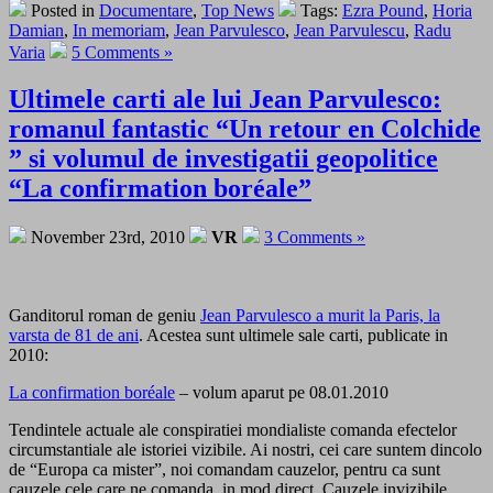
Posted in
Documentare
,
Top News
Tags:
Ezra Pound
,
Horia
Damian
,
In memoriam
,
Jean Parvulesco
,
Jean Parvulescu
,
Radu
Varia
5 Comments »
Ultimele carti ale lui Jean Parvulesco:
romanul fantastic “Un retour en Colchide
” si volumul de investigatii geopolitice
“La confirmation boréale”
November 23rd, 2010
VR
3 Comments »
Ganditorul roman de geniu
Jean Parvulesco a murit la Paris, la
varsta de 81 de ani
. Acestea sunt ultimele sale carti, publicate in
2010:
La confirmation boréale
– volum aparut pe 08.01.2010
Tendintele actuale ale conspiratiei mondialiste comanda efectelor
circumstantiale ale istoriei vizibile. Ai nostri, cei care suntem dincolo
de “Europa ca mister”, noi comandam cauzelor, pentru ca sunt
cauzele cele care ne comanda, in mod direct. Cauzele invizibile,