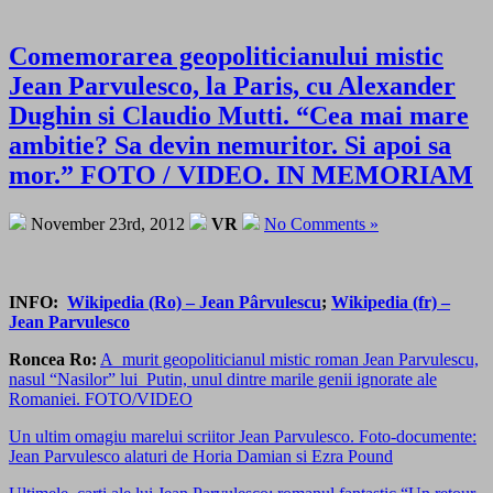
Comemorarea geopoliticianului mistic
Jean Parvulesco, la Paris, cu Alexander
Dughin si Claudio Mutti. “Cea mai mare
ambitie? Sa devin nemuritor. Si apoi sa
mor.” FOTO / VIDEO. IN MEMORIAM
November 23rd, 2012
VR
No Comments »
INFO:
Wikipedia (Ro) – Jean Pârvulescu
;
Wikipedia (fr) –
Jean Parvulesco
Roncea Ro:
A murit geopoliticianul mistic roman Jean Parvulescu,
nasul “Nasilor” lui Putin, unul dintre marile genii ignorate ale
Romaniei. FOTO/VIDEO
Un ultim omagiu marelui scriitor Jean Parvulesco. Foto-documente:
Jean Parvulesco alaturi de Horia Damian si Ezra Pound