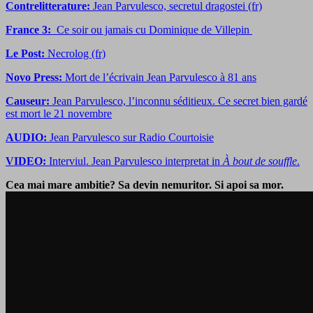
Contrelitterature
:
Jean Parvulesco, secretul dragostei (fr)
France 3:
Ce soir ou jamais
cu Dominique de Villepin
Le Post:
Necrolog (fr)
Novo Press:
Mort de l’écrivain Jean Parvulesco à 81 ans
Causeur:
Jean Parvulesco, l’inconnu séditieux. Ce secret bien gardé
est mort le 21 novembre
AUDIO:
Jean Parvulesco sur Radio Courtoisie
VIDEO:
Interviul. Jean Parvulesco interpretat in
À bout de souffle
.
Cea mai mare ambitie? Sa devin nemuritor. Si apoi sa mor.