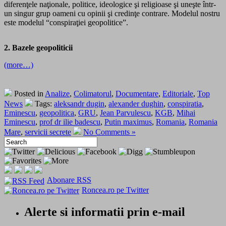
diferenţele naţionale, politice, ideologice şi religioase şi uneşte într-
un singur grup oameni cu opinii şi credinţe contrare. Modelul nostru
este modelul “conspiraţiei geopolitice”.
2. Bazele geopoliticii
(more…)
Posted in
Analize
,
Colimatorul
,
Documentare
,
Editoriale
,
Top
News
Tags:
aleksandr dugin
,
alexander dughin
,
conspiratia
,
Eminescu
,
geopolitica
,
GRU
,
Jean Parvulescu
,
KGB
,
Mihai
Eminescu
,
prof dr ilie badescu
,
Putin maximus
,
Romania
,
Romania
Mare
,
servicii secrete
No Comments »
Abonare RSS
Roncea.ro pe Twitter
Alerte si informatii prin e-mail