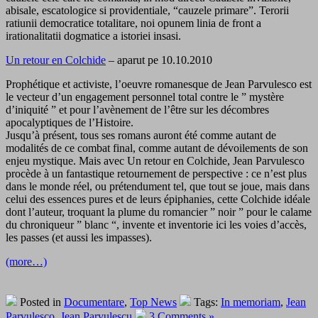
abisale, escatologice si providentiale, “cauzele primare”. Terorii
ratiunii democratice totalitare, noi opunem linia de front a
irationalitatii dogmatice a istoriei insasi.
Un retour en Colchide
– aparut pe 10.10.2010
Prophétique et activiste, l’oeuvre romanesque de Jean Parvulesco est
le vecteur d’un engagement personnel total contre le ” mystère
d’iniquité ” et pour l’avènement de l’être sur les décombres
apocalyptiques de l’Histoire.
Jusqu’à présent, tous ses romans auront été comme autant de
modalités de ce combat final, comme autant de dévoilements de son
enjeu mystique. Mais avec Un retour en Colchide, Jean Parvulesco
procède à un fantastique retournement de perspective : ce n’est plus
dans le monde réel, ou prétendument tel, que tout se joue, mais dans
celui des essences pures et de leurs épiphanies, cette Colchide idéale
dont l’auteur, troquant la plume du romancier ” noir ” pour le calame
du chroniqueur ” blanc “, invente et inventorie ici les voies d’accès,
les passes (et aussi les impasses).
(more…)
Posted in
Documentare
,
Top News
Tags:
In memoriam
,
Jean
Parvulesco
,
Jean Parvulescu
3 Comments »