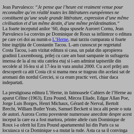
Jean Parvulesco:
“Je pense que l’heure est vraiment venue pour
reconnaître qu’en réalité toutes les littératures européennes ne
constituent qu’une seule grande littérature, expression d’une même
civilisation et d’un même destin, d’une même prédestination.“
La foarte inceputul anilor ‘60, dupa spusele Aurorei Cornu, Jean
Parvulesco l-a convins pe Dominique de Roux sa infiinteze o editura
pe care cei doi au numit-o
L’Herne
, mai tarziu cumparata si foarte
bine ingrijita de Constantin Tacou. L-am cunoscut pe regretatul
Costa Tacou, i-am vizitat editura si casa, un palat din apropierea
gradinii Luxembourg, prilej cu care am baut sampanie in sufrageria
imensa de la al nu stiu catelea etaj si i-am admirat tapiseriile din
secolele al 16-lea si al 17-lea in vara anului 2000. Cu acel prilej am
descoperit ca atit Costa cit si mama mea se trageau din acelasi sat de
aromani din nordul Greciei, si ca eram practic veri, chiar daca
indepartati.
La prestigioasa editura L’Herne, in faimoasele Cahiers de l’Herne au
aparut Céline (1963), Ezra Pound, Mircea Eliade, Edgar Allan Poe,
Jorge Luis Borges, Henri Michaux, Gérard de Nerval, Bertolt
Brecht, William Butler Yeats, Samuel Beckett si inca alti peste o suta
de autori. Aurora Cornu povesteste numeroase anecdote despre acest
inceput la care ea a fost martora, printre altele cum Dominique de
Roux i-a oferit lui Ezra Pound apartamentul lui din Paris ca sa
locuiasca si ca Dominique s-a mutat la rude. Asta ca sa il convinga