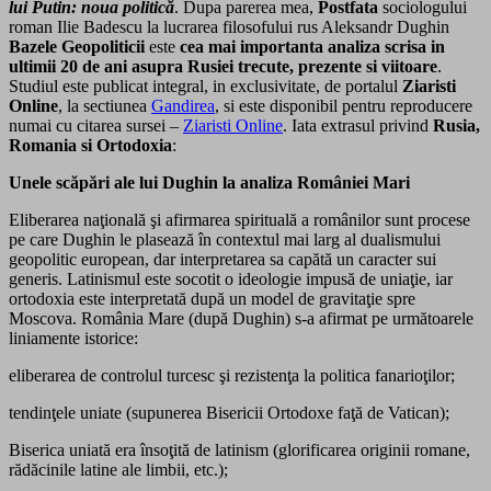
lui Putin: noua politică
. Dupa parerea mea,
Postfata
sociologului
roman Ilie Badescu la lucrarea filosofului rus Aleksandr Dughin
Bazele Geopoliticii
este
cea mai importanta analiza scrisa in
ultimii 20 de ani asupra Rusiei trecute, prezente si viitoare
.
Studiul este publicat integral, in exclusivitate, de portalul
Ziaristi
Online
, la sectiunea
Gandirea
, si este disponibil pentru reproducere
numai cu citarea sursei –
Ziaristi Online
. Iata extrasul privind
Rusia,
Romania si Ortodoxia
:
Unele scăpări ale lui Dughin la analiza României Mari
Eliberarea naţională şi afirmarea spirituală a românilor sunt procese
pe care Dughin le plasează în contextul mai larg al dualismului
geopolitic european, dar interpretarea sa capătă un caracter sui
generis. Latinismul este socotit o ideologie impusă de uniaţie, iar
ortodoxia este interpretată după un model de gravitaţie spre
Moscova. România Mare (după Dughin) s-a afirmat pe următoarele
liniamente istorice:
eliberarea de controlul turcesc şi rezistenţa la politica fanarioţilor;
tendinţele uniate (supunerea Bisericii Ortodoxe faţă de Vatican);
Biserica uniată era însoţită de latinism (glorificarea originii romane,
rădăcinile latine ale limbii, etc.);