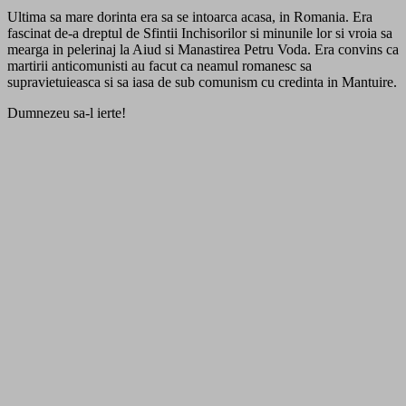
Ultima sa mare dorinta era sa se intoarca acasa, in Romania. Era
fascinat de-a dreptul de Sfintii Inchisorilor si minunile lor si vroia sa
mearga in pelerinaj la Aiud si Manastirea Petru Voda. Era convins ca
martirii anticomunisti au facut ca neamul romanesc sa
supravietuieasca si sa iasa de sub comunism cu credinta in Mantuire.
Dumnezeu sa-l ierte!