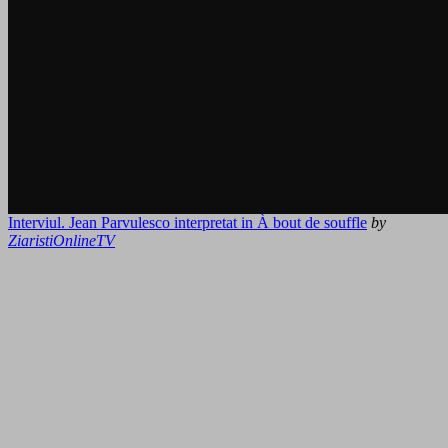
Interviul. Jean Parvulesco interpretat in À bout de souffle
by
ZiaristiOnlineTV