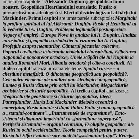
in trei mari capitole –
Aleksandr Dughin şi geopolitica lumii
noastre
,
Geopolitica Heartlandului eurasiatic. Rusia: o
perspectivă non-ideologică
si
Efectul dezideologizant al hărţii lui
Mackinder
.
Primul capitol
are urmatoarele subcapitole:
Marginalii
la profilul spiritual al lui Aleksandr Dughin, Rusia şi Heartland-ul
în vederile lui A. Dughin, Problema legitimităţii postimperiale
(legacy of empire), Europa Nova în analiza lui A. Dughin, Analiza
eurasiatică şi geopolitica ortodoxiei în viziunea lui A. Dughin,
Profeţiile asupra neamurilor, Cântarul păcatelor colective,
Poporul cuviincios: asincronia modelului etnospiritual, Eliberarea
naţională a popoarelor ortodoxe, Unele scăpări ale lui Dughin la
analiza României Mari, Albania ortodoxă şi câteva concluzii
.
Al
doilea capitol
trateaza urmatoarele teme:
Spaţiul rusesc – o
chestiune metafizică, O dihotomie geografică sau geopolitică?,
Cele patru elemente ale analizei non-ideologice în geopolitică,
Lumea şi Rusia văzute prin ochii lui Mackinder, Megaciclurile
geoistorice şi ciclurile geopolitice
.
Al treilea capitol
analizeaza:
Megaciclurile geoistorice şi ciclurile geopolitice, Ideea
Panregiunilor, Harta Lui Mackinder, Metoda oceanică a
comerţului, Rusia înainte şi după Putin. Putin şi noua geopolitică
a „statului-continent”. „Instrumentele de expansiune”, Etno-
sistemul şi diagnoza imperiului ca „formaţiune superpusă”,
Periferia sistemului – organul centrului, Evoluţiile geopolitice ale
Rusiei în ochii occidentalilor, Teoria competiţiei pentru putere,
Rusia lui Elţîn evoluase spre modelul „sistemului fragil”. Reacţia