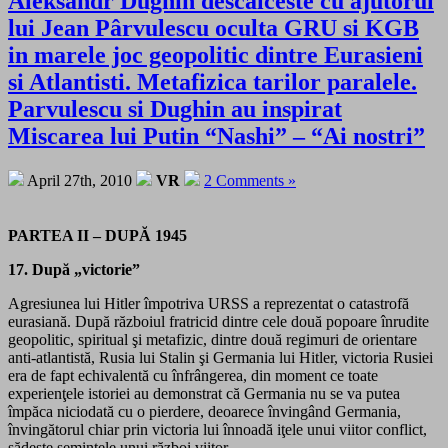
Aleksandr Dughin descalceste cu ajutorul
lui Jean Pârvulescu oculta GRU si KGB
in marele joc geopolitic dintre Eurasieni
si Atlantisti. Metafizica tarilor paralele.
Parvulescu si Dughin au inspirat
Miscarea lui Putin “Nashi” – “Ai nostri”
April 27th, 2010
VR
2 Comments »
PARTEA II – DUPĂ 1945
17. După „victorie”
Agresiunea lui Hitler împotriva URSS a reprezentat o catastrofă
eurasiană. După războiul fratricid dintre cele două popoare înrudite
geopolitic, spiritual şi metafizic, dintre două regimuri de orientare
anti-atlantistă, Rusia lui Stalin şi Germania lui Hitler, victoria Rusiei
era de fapt echivalentă cu înfrângerea, din moment ce toate
experienţele istoriei au demonstrat că Germania nu se va putea
împăca niciodată cu o pierdere, deoarece învingând Germania,
învingătorul chiar prin victoria lui înnoadă iţele unui viitor conflict,
sădeşte seminţele unui război viitor.