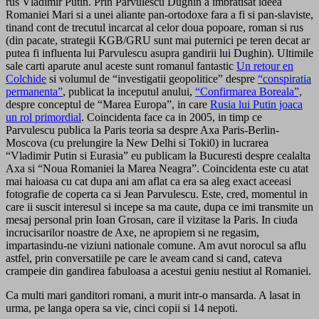
rus Vladimir Putin. Prin Parvulescu Dughin a imbratisat ideea
Romaniei Mari si a unei aliante pan-ortodoxe fara a fi si pan-slaviste,
tinand cont de trecutul incarcat al celor doua popoare, roman si rus
(din pacate, strategii KGB/GRU sunt mai puternici pe teren decat ar
putea fi influenta lui Parvulescu asupra gandirii lui Dughin). Ultimile
sale carti aparute anul aceste sunt romanul fantastic
Un retour en
Colchide
si volumul de “investigatii geopolitice” despre
“conspiratia
permanenta”
, publicat la inceputul anului,
“Confirmarea Boreala”,
despre conceptul de “Marea Europa”, in care
Rusia lui Putin joaca
un rol primordial
. Coincidenta face ca in 2005, in timp ce
Parvulescu publica la Paris teoria sa despre Axa Paris-Berlin-
Moscova (cu prelungire la New Delhi si Toki0) in lucrarea
“Vladimir Putin si Eurasia” eu publicam la Bucuresti despre cealalta
Axa si “Noua Romaniei la Marea Neagra”. Coincidenta este cu atat
mai haioasa cu cat dupa ani am aflat ca era sa aleg exact aceeasi
fotografie de coperta ca si Jean Parvulescu. Este, cred, momentul in
care ii suscit interesul si incepe sa ma caute, dupa ce imi transmite un
mesaj personal prin Ioan Grosan, care il vizitase la Paris. In ciuda
incrucisarilor noastre de Axe, ne apropiem si ne regasim,
impartasindu-ne viziuni nationale comune. Am avut norocul sa aflu
astfel, prin conversatiile pe care le aveam cand si cand, cateva
crampeie din gandirea fabuloasa a acestui geniu nestiut al Romaniei.
Ca multi mari ganditori romani, a murit intr-o mansarda. A lasat in
urma, pe langa opera sa vie, cinci copii si 14 nepoti.