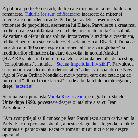
A publicat peste 30 de carti, dintre care nici una nu a fost tradusa in
romaneste.
Titlurile lor sunt edificatoare:
incarcate de mister si
fulgere ale unor idei socante. Pe langa tratatele si eseurile sale
vizionare de geopolitica, asemenea lui Eliade, Parvulescu a creat mai
multe romane semi-fantastice cu cheie, in care denunta Conspiratia
Aqvariana si ofera ultima solutie: intoarcerea la traditie si crestinism,
militand pentru un stat crestin condus de un om al Bisericii. Dupa ce
inca din anii ’80 scrie despre un proiect al “incalzirii globale” si
modificarilor climatice planetare dezvoltat in nordul Alaskai
(HAARP), intr-unul dintre romanele sale fundamentale, de acest tip,
“conspirationist”, intitulat
“Steaua Imperiului Invizibil”
, Parvulescu
scrie impotriva “demonilor democratiei” adusi si raspanditi de New
Age si Noua Ordine Mondiala, motiv pentru care este catalogat de
unii drept “ultimul mare fascist” iar de altii, la fel de neintelegatori,
drept
“esoterist”
.
Scriitoarea si jurnalista
Mirela Roznoveanu
, emigrata in Statele
Unite dupa 1990, povesteste despre o intalnire a sa cu Jean
Parvulescu:
“Am avut prilejul sa il cunosc pe Jean Parvulescu acum cativa ani la
Paris. Este un personaj straniu, amestec de geniu si legenda, o minte
originala si paradoxala. Pacat ca romanii nu au nici o idee despre
opera lui.