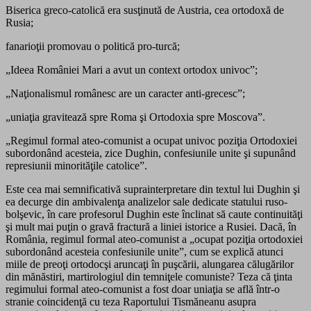
Biserica greco-catolică era susţinută de Austria, cea ortodoxă de
Rusia;
fanarioţii promovau o politică pro-turcă;
„Ideea României Mari a avut un context ortodox univoc”;
„Naţionalismul românesc are un caracter anti-grecesc”;
„uniaţia gravitează spre Roma şi Ortodoxia spre Moscova”.
„Regimul formal ateo-comunist a ocupat univoc poziţia Ortodoxiei
subordonând acesteia, zice Dughin, confesiunile unite şi supunând
represiunii minorităţile catolice”.
Este cea mai semnificativă suprainterpretare din textul lui Dughin şi
ea decurge din ambivalenţa analizelor sale dedicate statului ruso-
bolşevic, în care profesorul Dughin este înclinat să caute continuităţi
şi mult mai puţin o gravă fractură a liniei istorice a Rusiei. Dacă, în
România, regimul formal ateo-comunist a „ocupat poziţia ortodoxiei
subordonând acesteia confesiunile unite”, cum se explică atunci
miile de preoţi ortodocşi aruncaţi în puşcării, alungarea călugărilor
din mănăstiri, martirologiul din temniţele comuniste? Teza că ţinta
regimului formal ateo-comunist a fost doar uniaţia se află într-o
stranie coincidenţă cu teza Raportului Tismăneanu asupra