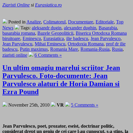
Ziaristi Online
si
Eurasiatica.ro
Posted in
Analize
,
Colimatorul
,
Documentare
,
Editoriale
,
Top
News
Tags:
aleksandr dugin
,
alexander dughin
,
Basarabia
,
basarabia romana
,
Bazele Geopoliticii
,
Biserica Ortodoxa Romana
biruitoare
,
Eminescu
,
Eurasiatica
,
ilie badescu
,
Jean Parvulesco
,
Jean Parvulescu
,
Mihai Eminescu
,
Ortodoxia Romana
,
prof dr ilie
badescu
,
Putin maximus
,
Romania Mare
,
Romania-Rusia
,
Rusia
,
ziaristi online
6 Comments »
Un ultim omagiu marelui scriitor Jean
Parvulesco. Foto-documente: Jean
Parvulesco alaturi de Horia Damian si
Ezra Pound
November 25th, 2010
VR
5 Comments »
Jean Parvulesco, poet, prozator, eseist, doctrinar politic,
considerat drept un geniu de cei care l-au cunoscut, s-a stins, la