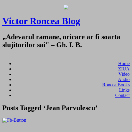
Victor Roncea Blog
„Adevarul ramane, oricare ar fi soarta
slujitorilor sai" – Gh. I. B.
Home
ZIUA
Video
Audio
Roncea Books
Links
Contact
Posts Tagged ‘Jean Parvulescu’