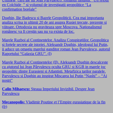
Ultimele carti ale lui Jean Parvulesco: romanul fantastic “Un retour
en Colchide ” si volumul de investigatii geopolitice “La
confirmation boréale”
Dughin, Ilie Badescu si Bazele Geopoliticii. Cea mai importanta
analiza scrisa in ultimii 20 de ani asupra Rusiei trecute, prezente si
viitoare. Ortodoxia nu graviteaza spre Moscova. Naţionalismul
românesc va fi creştin sau nu va exista de loc.
Marele Razboi al Continentelor. Analiza Conspiraţiilor. Geopolitica
şi forţele secrete ale istoriei. Aleksandr Dughin, ideologul lui Putin,
ii aduce un omagiu marelui ganditor roman Jean Parvulescu, autorul
Raportului “Galaxia GRU”. (I)
Marele Razboi al Continentelor (II). Aleksandr Dughin descalceste
cu ajutorul lui Jean Pârvulescu oculta GRU si KGB in marele joc
geopolitic dintre Eurasieni si Atlantisti. Metafizica tarilor paralele.
Parvulescu si Dughin au inspirat Miscarea lui Putin “Nashi” – “Ai
nostri”
Calin Mihaescu:
Steaua Imperiului Invizibil. Despre Jean
Parvulescu
Mecanopolis:
Vladimir Poutine et l’Empire eurasiatique de la fin
(fr)