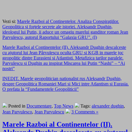
Vezi si:
Marele Razboi al Continentelor. Analiza Conspiraţiilor.
Geopolitica şi forţele secrete ale istoriei. Aleksandr Dughin,
ideologul lui Putin, ii aduce un omagiu marelui ganditor roman Jean
Parvulescu, autorul Raportului “Galaxia GRU”. (I)
Marele Razboi al Continentelor (II). Aleksandr Dughin descalceste
cu ajutorul lui Jean Pârvulescu oculta GRU si KGB in marele joc
geopolitic dintre Eurasieni si Atlantisti. Metafizica tarilor paralele.
Parvulescu si Dughin au inspirat Miscarea lui Putin “Nashi” – “Ai
nostri”
INEDIT. Marele geopolitician nationalist rus Aleksandr Dughin,
despre Geopolitica Romaniei Mari si Mici intre Atlantism si Eurasia.
O prefata la “Fundamentele Geopoliticii”
Posted in
Documentare
,
Top News
Tags:
alexander dughin
,
Jean Parvulesco
,
Jean Parvulescu
3 Comments »
Marele Razboi al Continentelor (II).