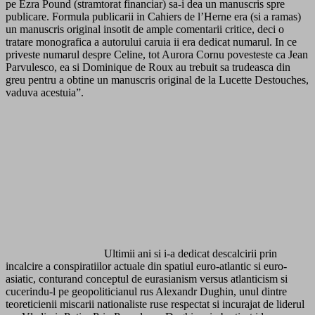
pe Ezra Pound (stramtorat financiar) sa-i dea un manuscris spre
publicare. Formula publicarii in Cahiers de l’Herne era (si a ramas)
un manuscris original insotit de ample comentarii critice, deci o
tratare monografica a autorului caruia ii era dedicat numarul. In ce
priveste numarul despre Celine, tot Aurora Cornu povesteste ca Jean
Parvulesco, ea si Dominique de Roux au trebuit sa trudeasca din
greu pentru a obtine un manuscris original de la Lucette Destouches,
vaduva acestuia”.
Ultimii ani si i-a dedicat descalcirii prin
incalcire a conspiratiilor actuale din spatiul euro-atlantic si euro-
asiatic, conturand conceptul de eurasianism versus atlanticism si
cucerindu-l pe geopoliticianul rus Alexandr Dughin, unul dintre
teoreticienii miscarii nationaliste ruse respectat si incurajat de liderul