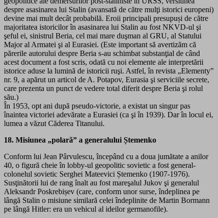
geopolitice ale demersurilor post-staliniste în URSS, versiunea
despre asasinarea lui Stalin (avansată de către mulţi istorici europeni)
devine mai mult decât probabilă. Eroii principali presupuși de către
majoritatea istoricilor în asasinarea lui Stalin au fost NKVD-ul şi
şeful ei, sinistrul Beria, cel mai mare duşman al GRU, al Statului
Major al Armatei şi al Eurasiei. (Este important să avertizăm că
părerile autorului despre Beria s-au schimbat substanţial de când
acest document a fost scris, odată cu noi elemente ale interpretării
istorice aduse la lumină de istoricii ruşi. Astfel, în revista „Elementy”
nr. 9, a apărut un articol de A. Potapov, Eurasia şi serviciile secrete,
care prezenta un punct de vedere total diferit despre Beria şi rolul
său.)
În 1953, opt ani după pseudo-victorie, a existat un singur pas
înaintea victoriei adevărate a Eurasiei (ca şi în 1939). Dar în locul ei,
lumea a văzut Căderea Titanului.
18. Misiunea „polară” a generalului Ștemenko
Conform lui Jean Pârvulescu, începând cu a doua jumătate a anilor
40, o figură cheie în lobby-ul geopolitic sovietic a fost general-
colonelul sovietic Serghei Mateevici Ștemenko (1907-1976).
Susţinătorii lui de rang înalt au fost mareşalul Jukov şi generalul
Aleksandr Poskrebișev (care, conform unor surse, îndeplinea pe
lângă Stalin o misiune similară celei îndeplinite de Martin Bormann
pe lângă Hitler: era un vehicul al ideilor germanofile).