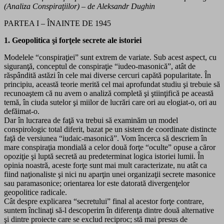
(Analiza Conspiraţiilor) – de Aleksandr Dughin
PARTEA I – ÎNAINTE DE 1945
1. Geopolitica şi forţele secrete ale istoriei
Modelele “conspiraţiei” sunt extrem de variate. Sub acest aspect, cu
siguranţă, conceptul de conspiraţie “iudeo-masonică”, atât de
răspândită astăzi în cele mai diverse cercuri capătă popularitate. În
principiu, această teorie merită cel mai aprofundat studiu şi trebuie să
recunoaştem că nu avem o analiză completă şi ştiinţifică pe această
temă, în ciuda sutelor şi miilor de lucrări care ori au elogiat-o, ori au
defăimat-o.
Dar în lucrarea de faţă va trebui să examinăm un model
conspirologic total diferit, bazat pe un sistem de coordinate distincte
faţă de versiunea “iudaic-masonică”. Vom încerca să descriem în
mare conspiraţia mondială a celor două forţe “oculte” opuse a căror
opoziţie şi luptă secretă au predeterminat logica istoriei lumii. În
opinia noastră, aceste forţe sunt mai mult caracterizate, nu atât ca
fiind naţionaliste şi nici nu aparţin unei organizaţii secrete masonice
sau paramasonice; orientarea lor este datorată divergenţelor
geopolitice radicale.
Cât despre explicarea “secretului” final al acestor forţe contrare,
suntem înclinaţi să-l descoperim în diferenţa dintre două alternative
şi dintre proiecte care se exclud reciproc; stă mai presus de