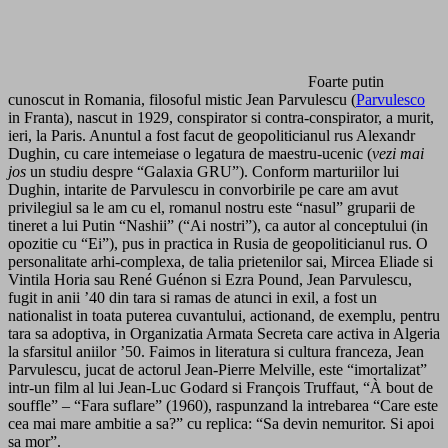
Foarte putin
cunoscut in Romania, filosoful mistic Jean Parvulescu (
Parvulesco
in Franta), nascut in 1929, conspirator si contra-conspirator, a murit,
ieri, la Paris. Anuntul a fost facut de geopoliticianul rus Alexandr
Dughin, cu care intemeiase o legatura de maestru-ucenic (
vezi mai
jos
un studiu despre “Galaxia GRU”). Conform marturiilor lui
Dughin, intarite de Parvulescu in convorbirile pe care am avut
privilegiul sa le am cu el, romanul nostru este “nasul” gruparii de
tineret a lui Putin “Nashii” (“Ai nostri”), ca autor al conceptului (in
opozitie cu “Ei”), pus in practica in Rusia de geopoliticianul rus. O
personalitate arhi-complexa, de talia prietenilor sai, Mircea Eliade si
Vintila Horia sau René Guénon si Ezra Pound, Jean Parvulescu,
fugit in anii ’40 din tara si ramas de atunci in exil, a fost un
nationalist in toata puterea cuvantului, actionand, de exemplu, pentru
tara sa adoptiva, in Organizatia Armata Secreta care activa in Algeria
la sfarsitul aniilor ’50. Faimos in literatura si cultura franceza, Jean
Parvulescu, jucat de actorul Jean-Pierre Melville, este “imortalizat”
intr-un film al lui Jean-Luc Godard si François Truffaut, “À bout de
souffle” – “Fara suflare” (1960), raspunzand la intrebarea “Care este
cea mai mare ambitie a sa?” cu replica: “Sa devin nemuritor. Si apoi
sa mor”.