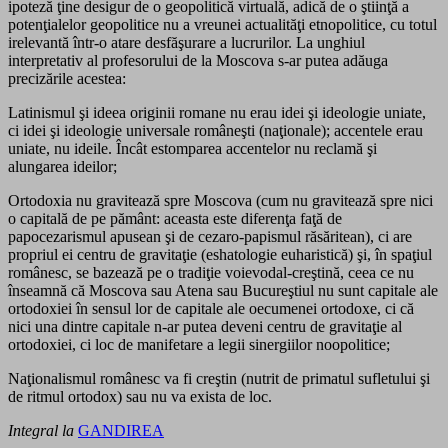
ipoteză ţine desigur de o geopolitică virtuală, adică de o ştiinţă a
potenţialelor geopolitice nu a vreunei actualităţi etnopolitice, cu totul
irelevantă într-o atare desfăşurare a lucrurilor. La unghiul
interpretativ al profesorului de la Moscova s-ar putea adăuga
precizările acestea:
Latinismul şi ideea originii romane nu erau idei şi ideologie uniate,
ci idei şi ideologie universale româneşti (naţionale); accentele erau
uniate, nu ideile. Încât estomparea accentelor nu reclamă şi
alungarea ideilor;
Ortodoxia nu gravitează spre Moscova (cum nu gravitează spre nici
o capitală de pe pământ: aceasta este diferenţa faţă de
papocezarismul apusean şi de cezaro-papismul răsăritean), ci are
propriul ei centru de gravitaţie (eshatologie euharistică) şi, în spaţiul
românesc, se bazează pe o tradiţie voievodal-creştină, ceea ce nu
înseamnă că Moscova sau Atena sau Bucureştiul nu sunt capitale ale
ortodoxiei în sensul lor de capitale ale oecumenei ortodoxe, ci că
nici una dintre capitale n-ar putea deveni centru de gravitaţie al
ortodoxiei, ci loc de manifetare a legii sinergiilor noopolitice;
Naţionalismul românesc va fi creştin (nutrit de primatul sufletului şi
de ritmul ortodox) sau nu va exista de loc.
Integral la
GANDIREA