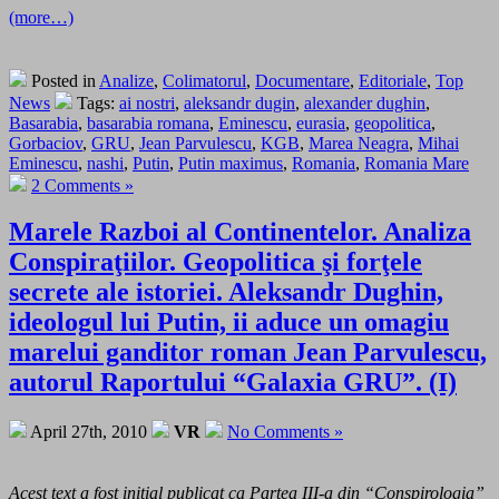
(more…)
Posted in
Analize
,
Colimatorul
,
Documentare
,
Editoriale
,
Top
News
Tags:
ai nostri
,
aleksandr dugin
,
alexander dughin
,
Basarabia
,
basarabia romana
,
Eminescu
,
eurasia
,
geopolitica
,
Gorbaciov
,
GRU
,
Jean Parvulescu
,
KGB
,
Marea Neagra
,
Mihai
Eminescu
,
nashi
,
Putin
,
Putin maximus
,
Romania
,
Romania Mare
2 Comments »
Marele Razboi al Continentelor. Analiza
Conspiraţiilor. Geopolitica şi forţele
secrete ale istoriei. Aleksandr Dughin,
ideologul lui Putin, ii aduce un omagiu
marelui ganditor roman Jean Parvulescu,
autorul Raportului “Galaxia GRU”. (I)
April 27th, 2010
VR
No Comments »
Acest text a fost iniţial publicat ca Partea III-a din “Conspirologia”