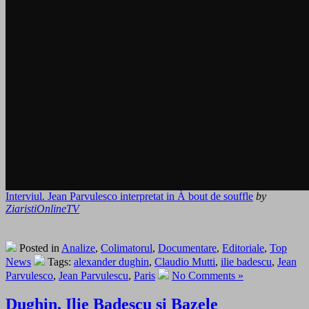
Interviul. Jean Parvulesco interpretat in À bout de souffle
by
ZiaristiOnlineTV
Posted in
Analize
,
Colimatorul
,
Documentare
,
Editoriale
,
Top
News
Tags:
alexander dughin
,
Claudio Mutti
,
ilie badescu
,
Jean
Parvulesco
,
Jean Parvulescu
,
Paris
No Comments »
Dughin, Ilie Badescu si Bazele