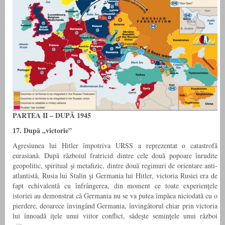
PARTEA II – DUPĂ 1945
17. După „victorie”
Agresiunea lui Hitler împotriva URSS a reprezentat o catastrofă
eurasiană. După războiul fratricid dintre cele două popoare înrudite
geopolitic, spiritual şi metafizic, dintre două regimuri de orientare anti-
atlantistă, Rusia lui Stalin şi Germania lui Hitler, victoria Rusiei era de
fapt echivalentă cu înfrângerea, din moment ce toate experienţele
istoriei au demonstrat că Germania nu se va putea împăca niciodată cu o
pierdere, deoarece învingând Germania, învingătorul chiar prin victoria
lui înnoadă iţele unui viitor conflict, sădeşte seminţele unui război