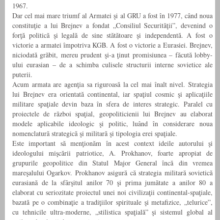
1967.
Dar cel mai mare triumf al Armatei şi al GRU a fost în 1977, când noua
constituţie a lui Brejnev a fondat „Consiliul Securităţii”, devenind o
forţă politică şi legală de sine stătătoare şi independentă. A fost o
victorie a armatei împotriva KGB. A fost o victorie a Eurasiei. Brejnev,
niciodată grăbit, mereu prudent şi-a ţinut promisiunea – făcută lobby-
ului eurasian – de a schimba culisele structurii interne sovietice ale
puterii.
Acum armata are agenţia sa riguroasă la cel mai înalt nivel. Strategia
lui Brejnev era orientată continental, iar spaţiul cosmic şi aplicaţiile
militare spaţiale devin baza în sfera de interes strategic. Paralel cu
proiectele de război spaţial, geopoliticienii lui Brejnev au elaborat
modele aplicabile ideologic şi politic, luând în considerare noua
nomenclatură strategică şi militară şi tipologia erei spaţiale.
Este important să menţionăm în acest context ideile autorului şi
ideologului mişcării patriotice, A. Prokhanov, foarte apropiat de
grupurile geopolitice din Statul Major General încă din vremea
mareşalului Ogarkov. Prokhanov asigură că strategia militară sovietică
eurasiană de la sfârşitul anilor 70 şi prima jumătate a anilor 80 a
elaborat cu seriozitate proiectul unei noi civilizaţii continental-spaţiale,
bazată pe o combinaţie a tradiţiilor spirituale şi metafizice, „telurice”,
cu tehnicile ultra-moderne, „stilistica spaţială” şi sistemul global al