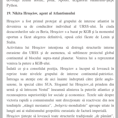
Python.
19. Nikita Hruşciov, agent al Atlantismului
Hruşciov a fost primul protejat al grupului de interese atlantist în
devenirea sa de conducător individual al URSS-ului. În ciuda
dezacordurilor sale cu Beria, Hruşciov s-a bazat pe KGB şi la momentul
oportun a făcut alegerea definitivă, opusă celei făcute de Lenin şi
Stalin.
Activitatea lui Hruşciov intenţiona să distrugă structurile interne
eurasiene din URSS şi de asemenea, să sublimeze proiectul global
continental al blocului supra-statal planetar. Venirea lui a reprezentat
venirea la putere a KGB-ului.
Îndată ce şi-a consolidat poziţia, Hruşciov a început să lovească în
reprize toate nivelele grupului de interese continental-patriotice.
Întreaga sa atenţie este de aici înainte îndreptată către ţările anglo-
saxone, în special către SUA. Sloganul lui Hruşciov„să prindem din
urmă şi să întrecem Vestul” înseamnă alinierea la puterile atlantice şi
recunoaşterea superiorităţii lor sociale şi economice. Tezele sale despre
victoria rapidă a comunismului sunt direcţionate să reactiveze din nou
tendinţele „stângii mesianice”, „bolşevic-mondialiste” aproape uitate în
lungii ani ai stalinismului geopolitic eurasiatic de factură imperială.
Hruşciov ţinteşte să lovească toate structurile tradiţionale „de pământ”,