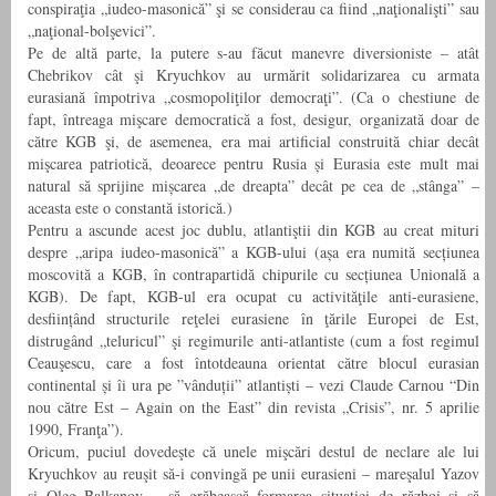
conspiraţia „iudeo-masonică” şi se considerau ca fiind „naţionalişti” sau
„naţional-bolşevici”.
Pe de altă parte, la putere s-au făcut manevre diversioniste – atât
Chebrikov cât şi Kryuchkov au urmărit solidarizarea cu armata
eurasiană împotriva „cosmopoliţilor democraţi”. (Ca o chestiune de
fapt, întreaga mişcare democratică a fost, desigur, organizată doar de
către KGB şi, de asemenea, era mai artificial construită chiar decât
mişcarea patriotică, deoarece pentru Rusia și Eurasia este mult mai
natural să sprijine mișcarea „de dreapta” decât pe cea de „stânga” –
aceasta este o constantă istorică.)
Pentru a ascunde acest joc dublu, atlantiştii din KGB au creat mituri
despre „aripa iudeo-masonică” a KGB-ului (așa era numită secțiunea
moscovită a KGB, în contrapartidă chipurile cu secțiunea Unională a
KGB). De fapt, KGB-ul era ocupat cu activităţile anti-eurasiene,
desființând structurile reţelei eurasiene în ţările Europei de Est,
distrugând „teluricul” şi regimurile anti-atlantiste (cum a fost regimul
Ceauşescu, care a fost întotdeauna orientat către blocul eurasian
continental și îi ura pe ”vânduții” atlantiști – vezi Claude Carnou “Din
nou către Est – Again on the East” din revista „Crisis”, nr. 5 aprilie
1990, Franţa”).
Oricum, puciul dovedeşte că unele mişcări destul de neclare ale lui
Kryuchkov au reuşit să-i convingă pe unii eurasieni – mareşalul Yazov
şi Oleg Balkanov – să grăbească formarea situaţiei de război şi să