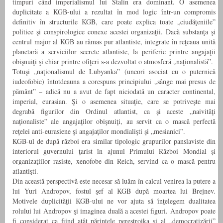
timpuri când imperialismul lui Stalin era dominant. O asemenea
duplicitate a KGB-ului a rezultat în mod logic într-un compromis
definitiv în structurile KGB, care poate explica toate „ciudăţeniile”
politice şi conspirologice conexe acestei organizaţii. Dacă substanţa şi
centrul major al KGB au rămas pur atlantiste, integrate în reţeaua unită
planetară a serviciilor secrete atlantiste, la periferie printre angajaţii
obişnuiţi şi chiar printre ofiţeri s-a dezvoltat o atmosferă „naţionalistă”.
Totuşi „naţionalismul de Lubyanka” (uneori asociat cu o puternică
iudeofobie) întotdeauna a corespuns principiului „sânge mai presus de
pământ” – adică nu a avut de fapt niciodată un caracter continental,
imperial, eurasian. Şi o asemenea situaţie, care se potriveşte mai
degrabă figurilor din Ordinul atlantist, ca şi aceste „naivităţi
naţionaliste” ale angajaţilor obişnuiţi, au servit ca o mască perfectă
reţelei anti-eurasiene şi angajaţilor mondialişti şi „mesianici”.
KGB-ul de după război era similar tipologic grupurilor panslaviste din
interiorul guvernului ţarist în ajunul Primului Război Mondial şi
organizaţiilor rasiste, xenofobe din Reich, servind ca o mască pentru
atlantişti.
Din această perspectivă este necesar să luăm în calcul venirea la putere a
lui Yuri Andropov, fostul şef al KGB după moartea lui Brejnev.
Motivele duplicităţii KGB-ului ne vor ajuta să înţelegem dualitatea
rolului lui Andropov şi imaginea duală a acestei figuri. Andropov poate
fi considerat ca fiind atât părintele perestroika şi al „democratizării”