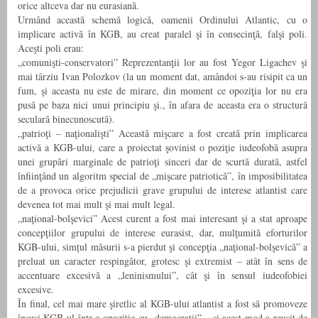
orice altceva dar nu eurasiană.
Urmând această schemă logică, oamenii Ordinului Atlantic, cu o
implicare activă în KGB, au creat paralel şi în consecinţă, falşi poli.
Aceşti poli erau:
„comunişti-conservatori” Reprezentanţii lor au fost Yegor Ligachev şi
mai târziu Ivan Polozkov (la un moment dat, amândoi s-au risipit ca un
fum, şi aceasta nu este de mirare, din moment ce opoziţia lor nu era
pusă pe baza nici unui principiu şi., în afara de aceasta era o structură
seculară binecunoscută).
„patrioţi – naţionalişti” Această mişcare a fost creată prin implicarea
activă a KGB-ului, care a proiectat şovinist o poziţie iudeofobă asupra
unei grupări marginale de patrioţi sinceri dar de scurtă durată, astfel
înfiinţând un algoritm special de „mişcare patriotică”, în imposibilitatea
de a provoca orice prejudicii grave grupului de interese atlantist care
devenea tot mai mult şi mai mult legal.
„naţional-bolşevici” Acest curent a fost mai interesant şi a stat aproape
concepţiilor grupului de interese eurasist, dar, mulţumită eforturilor
KGB-ului, simțul măsurii s-a pierdut şi concepţia „naţional-bolşevică” a
preluat un caracter respingător, grotesc şi extremist – atât în sens de
accentuare excesivă a „leninismului”, cât şi în sensul iudeofobiei
excesive.
În final, cel mai mare şiretlic al KGB-ului atlantist a fost să promoveze
însuşi KGB-ul într-o opoziţie cu „democraţii” – şi acest mod a reuşit de