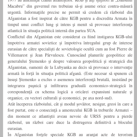
Macabru” din guvernul rus trebuiau să-şi asume orice contra-măsură
urgentă. Informaţiile precise ne permit să credem că războiul din
Afganistan a fost inspirat de către KGB pentru a discredita Armata în
timpul unui conflict lung şi intens şi menit să provoace interferenţa
atlantică în situaţia politică internă din partea SUA.
Conflictul din Afganistan este considerat ca fiind instigarea KGB-ului
împotriva armatei sovietice şi împotriva întregului grup de interese
eurasian de către specialişti de sovietologie ocultă cum au fost Pierre de
Villemarest şi Jean Pârvulescu. Cunoscând planurile geopolitice ale
generalului Ștemenko şi despre valoarea geopolitică şi strategică din
Afganistan, oamenii de la Lubyanka au decis să provoace o intervenţie
armată în forţă în situaţia politică afgană. (Este necesar să spunem că
însuşi Ștemenko a exclus o asemenea interferenţă brutală, insistând pe
integrarea paşnică şi infiltrarea graduală economico-strategică în
corespondenţă cu schema logică a oricărei expansiuni naturale şi
organice, cu vectori culturali şi economici, pe axa nord-sud).
Atât începerea războiului, cât şi modul şovăitor, nesigur, greoi în care a
fost purtat, este o consecinţă a amestecului KGB în treburile Armatei –
din moment ce atlantiştii aveau nevoie de URSS pentru a pierde
războiul, un război care duce la distrugerea definitivă a blocului
eurasian.
În Afganistan forţele speciale KGB au aranjat acte de terorism