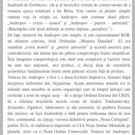
finalizată de Gorbaciov, cât şi al încercării extrem de conservatoare de a
restaura epoca totalitară a lui Beria. Este curios că printre simplii
oameni ruşi în relaţie cu Andropov sunt comune două păreri:
„Andropov – evreu – sionist” şi „Andropov – patriot – antisemit”.
(Bineînţeles cele două definiţii ar trebui înţelese „metaforic”.)
De fapt, misterul lui Andropov este simplu: el este reprezentantul KGB,
un atlantist convins, loial Ordinului „Moartea Dansând”. El era
simultan „evreu sionist” şi „patriot antisemit” şi această asociere pare
contradictorie, dar numai într-un șablon conspirologic foarte simplificat.
Însă imaginea conspirologică este mult mai complexă şi factorii cheie
nu sunt nici naţionali, nici politici, ci decişi doar de orientările
geopolitice fundamentale foarte atent păstrate secrete faţă de profani.
Venirea lui Andropov a fost o a doua lovitură împotriva Armatei după
începerea războiului din Afganistan. Acum autoritatea statului era în
mâinile unui membru al acelei organizaţii care în timpul întregii sale
existenţe a avut un singur scop – de a şterge Ordinul Eurasia din URSS,
de a sfărâma structurile secrete create de Aralov, Tukhachevsky,
Ștemenko, Ogarkov, Akhromeev şi alţi eurasieni, să spulbere Eurasia
din interior, să facă irealizabilă o dată pentru totdeauna ideea de nou
bloc continental, să câştige victoria definitivă pentru „Noua Cartagină”,
pentru SUA, să stabilească împreună cu CIA Noua Ordine Mondială pe
planetă, strict ca o Nouă Ordine Comercială. Venirea lui Andropov,