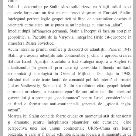
viitor.
Yalta l-a determinat pe Stalin să se solidarizeze cu Aliaţii, adică exact
cu acele forţe care au fost cei mai feroci dușmani ai Eurasiei. Stalin,
înţelegând perfect legile geopoliticii şi fiind deja susţinător deschis al
orientarii eurasiatice, nu se putea sa nu înţeleaga cu cine s-a „aliat”.
Imediat după înfrângerea germană, Stalin a început să facă un nou plan
geopolitic, al Pactului de la Varşovia, integrând ţările est-europene în
atmosfera Rusiei Sovietice.
Acum intervine primul conflict şi dezacord cu atlantiștii. Până în 1948
Stalin şi-a ascuns intenţiile sale continentale şi chiar a aprobat crearea
statului Israel. Apariţia Israelului a fost strategia majoră a Angliei (a
atlantismului în general) prin care îşi consolida influenţa militară,
economică şi ideologică în Orientul Mijlociu. Dar deja în 1948,
folosind înainte de toate lanţul de comandă politică internă al armatei
(Jukov Vasilevskiy, Ștemenko), Stalin s-a reîntors către geopoliticienii
eurasieni ortodocşi, a restaurat epurările anti-atlantiste din interiorul
guvernului şi a pronunţat „condamnarea” pentru Israel, considerându-l
ca fiind o formaţiune anti-continentală generată de „spionii anglo-
saxoni”.
Moartea lui Stalin coincide foarte ciudat cu momentul atât de tensionat
şi dramatic pentru îndeplinirea planurilor sale eurasiene, când
perspectiva unei noi uniuni continentale URSS-China era foarte
prezentă, şi care ar fi putut schimba schema logică a aliniamentului de