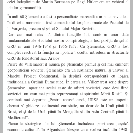
celei îndeplinite de Martin Bormann pe lângă Hitler: era un vehicul al
ideilor germanofile).
În anii 60 Ștemenko a fost o personalitate marcantă a armatei sovietice:
în diferite momente a fost comandantul forţelor armate ale Pactului de
la Varşovia, precum şi şef al Statului Major Sovietic.
Dar cea mai relevantă dintre funcţiile lui, conform unor date
fundamentale ale studiului nostru conspirologic, a fost poziţia de şef al
GRU în anii 1946-1948 şi 1956-1957. Cu Ștemenko, GRU a fost
complet reactivat la funcţia sa „polară”, ocultă, introdusă în structurile
GRU de fondatorul său, Aralov.
Pierre de Villemarest îl numea pe Ștemenko primul și cel mai eminent
geopolitician sovietic. Ștemenko era un susţinător natural şi univoc al
Marelui Proiect Continental, în deplină corespondenţă cu logica
tradiţională a Ordinii Eurasiatice. În cartea sa, Villemarest scrie despre
Ștemenko: „aparţinea acelei caste de ofiţeri sovietici, care deşi fiind
sovietici, nu erau mai puţin reprezentanţi ai spiritului Marii Rusii”. Şi
continuă mai departe: „Pentru această castă, URSS este un imperiu
chemat să ghideze continentul eurasiatic, nu doar de la Urali până la
Brest, ci şi de la Urali până în Mongolia şi din Asia Centrală până la
Mediterană”.
Planurile strategice ale lui Ștemenko includeau penetrarea paşnică
economic-culturală în Afganistan (despre care vorbea încă din 1948-