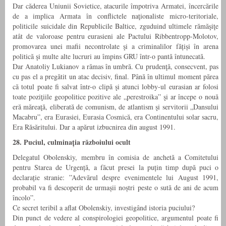
Dar căderea Uniunii Sovietice, atacurile împotriva Armatei, încercările
de a implica Armata în conflictele naţionaliste micro-teritoriale,
politicile suicidale din Republicile Baltice, zguduind ultimele rămăşiţe
atât de valoroase pentru eurasieni ale Pactului Ribbentropp-Molotov,
promovarea unei mafii necontrolate şi a criminalilor fățiși în arena
politică şi multe alte lucruri au împins GRU într-o pantă întunecată.
Dar Anatoliy Lukianov a rămas în umbră. Cu prudenţă, consecvent, pas
cu pas el a pregătit un atac decisiv, final. Până în ultimul moment părea
că totul poate fi salvat într-o clipă şi atunci lobby-ul eurasian ar folosi
toate poziţiile geopolitice pozitive ale „perestroika” şi ar începe o nouă
eră măreaţă, eliberată de comunism, de atlantism şi servitorii „Dansului
Macabru”, era Eurasiei, Eurasia Cosmică, era Continentului solar sacru,
Era Răsăritului. Dar a apărut izbucnirea din august 1991.
28. Puciul, culminația războiului ocult
Delegatul Obolenskiy, membru în comisia de anchetă a Comitetului
pentru Starea de Urgență, a făcut presei la puțin timp după puci o
declarație stranie: ”Adevărul despre evenimentele lui August 1991,
probabil va fi descoperit de urmașii noștri peste o sută de ani de acum
încolo”.
Ce secret teribil a aflat Obolenskiy, investigând istoria puciului?
Din punct de vedere al conspirologiei geopolitice, argumentul poate fi