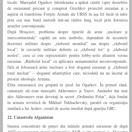
locale. Mareşalul Ogarkov întotdeauna a apărat cinstit (spre deosebire
de eurasianul precaut şi conspirat Grechko) proiectul eurasian şi a
aspirat să transforme Forţele Armate ale URSS în aşa fel încât să intre
prin cea mai bună metodă într-un război lung local prin folosirea
armelor convenţionale.
După Hruşciov, problema despre tipurile de arme „nucleare şi
intercontinentale” capătă un sens simbolic, dependent de accentele
doctrinei militare despre „războiul mondial” sau despre „războiul
local”, în cercurile militare definite ca „războiul lor” şi „războiul
nostru”, ceea ce este reprezentativ pentru lobby-urile atlantist versus
eurasian. „Războiul local” cu aplicarea armamentelor neconvenţionale,
fără să folosească arme nucleare a fost sloganul eurasian şi „războiul
total nuclear” – sloganul atlantiştilor care, niciodată nu au încetat să
preseze ideologic Armata.
Elita eurasianică era grupată în jurul lui Ogarkov. În primul rând,
camarazii săi erau mareşalii Akhromeev şi Yazov. Amândoi dar mai
ales Akhromeev erau devotaţi în secret „Ordinului Polar”, deja fondat
în armata sovietică de Mikhail Tukhachevsky, paralel cu organizaţia
similară a lui Aralov, creată de acesta imediat după apariţia GRU.
22. Catastrofa Afganistan
Imensa concentrare de puteri din mâinile armatei eurasiene de după
1977 au ameninţat clanul atlantiştilor. KGB şi alţi sjujitori ai „Dansului