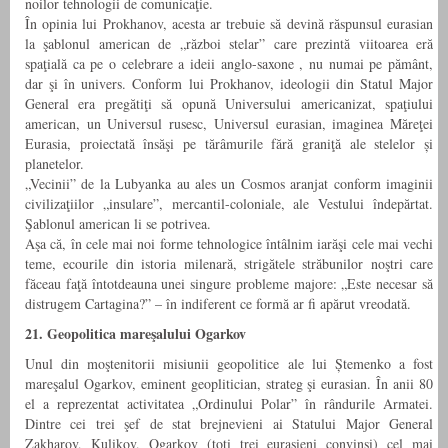
noilor tehnologii de comunicaţie.
În opinia lui Prokhanov, acesta ar trebuie să devină răspunsul eurasian
la şablonul american de „război stelar” care prezintă viitoarea eră
spaţială ca pe o celebrare a ideii anglo-saxone , nu numai pe pământ,
dar şi în univers. Conform lui Prokhanov, ideologii din Statul Major
General era pregătiţi să opună Universului americanizat, spaţiului
american, un Universul rusesc, Universul eurasian, imaginea Măreţei
Eurasia, proiectată însăşi pe tărâmurile fără graniţă ale stelelor și
planetelor.
„Vecinii” de la Lubyanka au ales un Cosmos aranjat conform imaginii
civilizaţiilor „insulare”, mercantil-coloniale, ale Vestului îndepărtat.
Şablonul american li se potrivea.
Aşa că, în cele mai noi forme tehnologice întâlnim iarăşi cele mai vechi
teme, ecourile din istoria milenară, strigătele străbunilor noştri care
făceau faţă întotdeauna unei singure probleme majore: „Este necesar să
distrugem Cartagina?” – în indiferent ce formă ar fi apărut vreodată.
21. Geopolitica mareşalului Ogarkov
Unul din moştenitorii misiunii geopolitice ale lui Ștemenko a fost
mareşalul Ogarkov, eminent geoplitician, strateg şi eurasian. În anii 80
el a reprezentat activitatea „Ordinului Polar” în rândurile Armatei.
Dintre cei trei şef de stat brejnevieni ai Statului Major General
Zakharov, Kulikov, Ogarkov (toţi trei eurasieni convinşi) cel mai