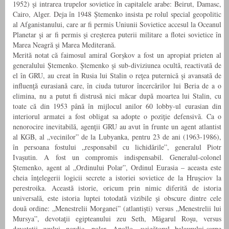
1952) şi intrarea trupelor sovietice în capitalele arabe: Beirut, Damasc,
Cairo, Alger. Deja în 1948 Ștemenko insista pe rolul special geopolitic
al Afganistanului, care ar fi permis Uniunii Sovietice accesul la Oceanul
Planetar şi ar fi permis şi creşterea puterii militare a flotei sovietice în
Marea Neagră şi Marea Mediterană.
Merită notat că faimosul amiral Gorșkov a fost un apropiat prieten al
generalului Ștemenko. Ștemenko şi sub-diviziunea ocultă, reactivată de
el în GRU, au creat în Rusia lui Stalin o reţea puternică şi avansată de
influenţă eurasiană care, în ciuda tuturor încercărilor lui Beria de a o
elimina, nu a putut fi distrusă nici măcar după moartea lui Stalin, cu
toate că din 1953 până în mijlocul anilor 60 lobby-ul eurasian din
interiorul armatei a fost obligat sa adopte o poziţie defensivă. Ca o
nenorocire inevitabilă, agenţii GRU au avut în frunte un agent atlantist
al KGB, al „vecinilor” de la Lubyanka, pentru 23 de ani (1963-1986),
în persoana fostului „responsabil cu lichidările”, generalul Piotr
Ivașutin. A fost un compromis indispensabil. Generalul-colonel
Ștemenko, agent al „Ordinului Polar”, Ordinul Eurasia – aceasta este
cheia înţelegerii logicii secrete a istoriei sovietice de la Hruşciov la
perestroika. Această istorie, oricum prin nimic diferită de istoria
universală, este istoria luptei totodată vizibile şi obscure dintre cele
două ordine: „Menestrelii Morganei” (atlantişti) versus „Menestrelii lui
Mursya”, devotaţii egipteanului zeu Seth, Măgarul Roşu, versus
devotaţii zeului nordic, polar, Apollo, ucigătorul balaurului-şarpe