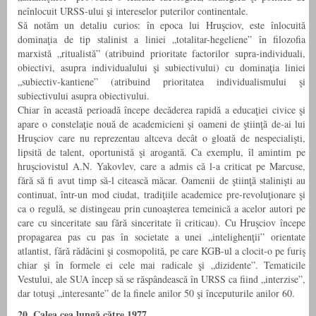
neînlocuit URSS-ului şi intereselor puterilor continentale.
Să notăm un detaliu curios: în epoca lui Hruşciov, este înlocuită
dominaţia de tip stalinist a liniei „totalitar-hegeliene” în filozofia
marxistă „ritualistă” (atribuind prioritate factorilor supra-individuali,
obiectivi, asupra individualului şi subiectivului) cu dominaţia liniei
„subiectiv-kantiene” (atribuind prioritatea individualismului şi
subiectivului asupra obiectivului.
Chiar în această perioadă începe decăderea rapidă a educaţiei civice şi
apare o constelaţie nouă de academicieni şi oameni de ştiinţă de-ai lui
Hruşciov care nu reprezentau altceva decât o gloată de nespecialişti,
lipsită de talent, oportunistă şi arogantă. Ca exemplu, îl amintim pe
hruşciovistul A.N. Yakovlev, care a admis că l-a criticat pe Marcuse,
fără să fi avut timp să-l citească măcar. Oamenii de ştiinţă stalinişti au
continuat, într-un mod ciudat, tradiţiile academice pre-revoluţionare şi
ca o regulă, se distingeau prin cunoaşterea temeinică a acelor autori pe
care cu sinceritate sau fără sinceritate îi criticau). Cu Hruşciov începe
propagarea pas cu pas în societate a unei „intelighenţii” orientate
atlantist, fără rădăcini şi cosmopolită, pe care KGB-ul a clocit-o pe furiş
chiar şi în formele ei cele mai radicale şi „dizidente”. Tematicile
Vestului, ale SUA încep să se răspândească în URSS ca fiind „interzise”,
dar totuşi „interesante” de la finele anilor 50 şi începuturile anilor 60.
20. Calea cea lungă către 1977