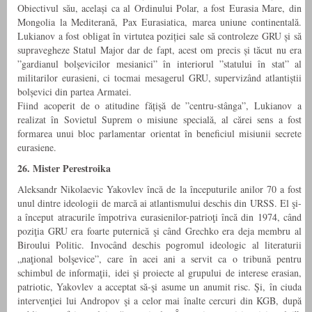
Obiectivul său, același ca al Ordinului Polar, a fost Eurasia Mare, din
Mongolia la Mediterană, Pax Eurasiatica, marea uniune continentală.
Lukianov a fost obligat în virtutea poziției sale să controleze GRU și să
supravegheze Statul Major dar de fapt, acest om precis și tăcut nu era
”gardianul bolșevicilor mesianici” în interiorul ”statului în stat” al
militarilor eurasieni, ci tocmai mesagerul GRU, supervizând atlantiștii
bolșevici din partea Armatei.
Fiind acoperit de o atitudine fățișă de ”centru-stânga”, Lukianov a
realizat în Sovietul Suprem o misiune specială, al cărei sens a fost
formarea unui bloc parlamentar orientat în beneficiul misiunii secrete
eurasiene.
26. Mister Perestroika
Aleksandr Nikolaevic Yakovlev încă de la începuturile anilor 70 a fost
unul dintre ideologii de marcă ai atlantismului deschis din URSS. El şi-
a început atracurile împotriva eurasienilor-patrioţi încă din 1974, când
poziţia GRU era foarte puternică şi când Grechko era deja membru al
Biroului Politic. Invocând deschis pogromul ideologic al literaturii
„naţional bolşevice”, care în acei ani a servit ca o tribună pentru
schimbul de informaţii, idei şi proiecte al grupului de interese erasian,
patriotic, Yakovlev a acceptat să-şi asume un anumit risc. Şi, în ciuda
intervenţiei lui Andropov şi a celor mai înalte cercuri din KGB, după