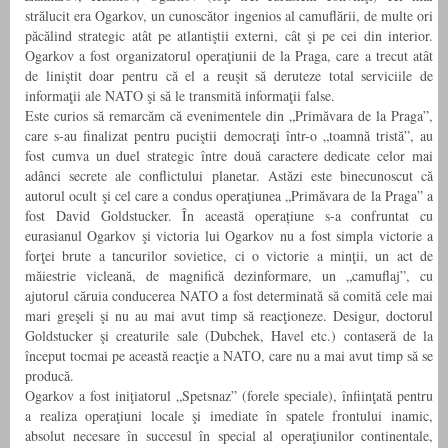
strălucit era Ogarkov, un cunoscător ingenios al camuflării, de multe ori
păcălind strategic atât pe atlantiştii externi, cât şi pe cei din interior.
Ogarkov a fost organizatorul operaţiunii de la Praga, care a trecut atât
de liniştit doar pentru că el a reuşit să deruteze total serviciile de
informaţii ale NATO şi să le transmită informaţii false.
Este curios să remarcăm că evenimentele din „Primăvara de la Praga”,
care s-au finalizat pentru puciştii democraţi într-o „toamnă tristă”, au
fost cumva un duel strategic între două caractere dedicate celor mai
adânci secrete ale conflictului planetar. Astăzi este binecunoscut că
autorul ocult şi cel care a condus operaţiunea „Primăvara de la Praga” a
fost David Goldstucker. În această operațiune s-a confruntat cu
eurasianul Ogarkov şi victoria lui Ogarkov nu a fost simpla victorie a
forţei brute a tancurilor sovietice, ci o victorie a minţii, un act de
măiestrie vicleană, de magnifică dezinformare, un „camuflaj”, cu
ajutorul căruia conducerea NATO a fost determinată să comită cele mai
mari greşeli şi nu au mai avut timp să reacţioneze. Desigur, doctorul
Goldstucker şi creaturile sale (Dubchek, Havel etc.) contaseră de la
început tocmai pe această reacţie a NATO, care nu a mai avut timp să se
producă.
Ogarkov a fost iniţiatorul „Spetsnaz” (forele speciale), înfiinţată pentru
a realiza operaţiuni locale şi imediate în spatele frontului inamic,
absolut necesare în succesul în special al operaţiunilor continentale,