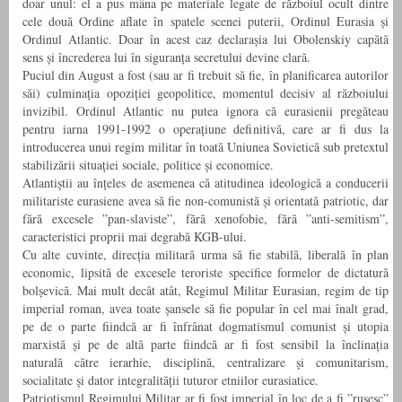
doar unul: el a pus mâna pe materiale legate de războiul ocult dintre
cele două Ordine aflate în spatele scenei puterii, Ordinul Eurasia și
Ordinul Atlantic. Doar în acest caz declarașia lui Obolenskiy capătă
sens și încrederea lui în siguranța secretului devine clară.
Puciul din August a fost (sau ar fi trebuit să fie, în planificarea autorilor
săi) culminația opoziției geopolitice, momentul decisiv al războiului
invizibil. Ordinul Atlantic nu putea ignora că eurasienii pregăteau
pentru iarna 1991-1992 o operațiune definitivă, care ar fi dus la
introducerea unui regim militar în toată Uniunea Sovietică sub pretextul
stabilizării situației sociale, politice și economice.
Atlantiștii au înțeles de asemenea că atitudinea ideologică a conducerii
militariste eurasiene avea să fie non-comunistă și orientată patriotic, dar
fără excesele ”pan-slaviste”, fără xenofobie, fără ”anti-semitism”,
caracteristici proprii mai degrabă KGB-ului.
Cu alte cuvinte, direcția militară urma să fie stabilă, liberală în plan
economic, lipsită de excesele teroriste specifice formelor de dictatură
bolșevică. Mai mult decât atât, Regimul Militar Eurasian, regim de tip
imperial roman, avea toate șansele să fie popular în cel mai înalt grad,
pe de o parte fiindcă ar fi înfrânat dogmatismul comunist și utopia
marxistă și pe de altă parte fiindcă ar fi fost sensibil la înclinația
naturală către ierarhie, disciplină, centralizare și comunitarism,
socialitate și dator integralității tuturor etniilor eurasiatice.
Patriotismul Regimului Militar ar fi fost imperial în loc de a fi ”rusesc”