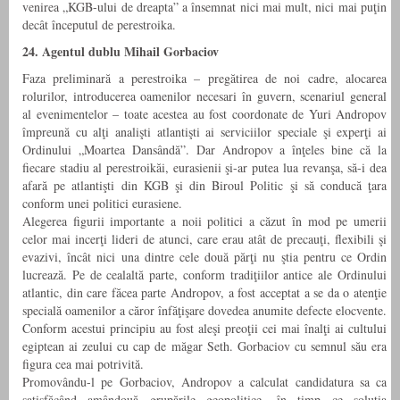
venirea „KGB-ului de dreapta” a însemnat nici mai mult, nici mai puţin
decât începutul de perestroika.
24. Agentul dublu Mihail Gorbaciov
Faza preliminară a perestroika – pregătirea de noi cadre, alocarea
rolurilor, introducerea oamenilor necesari în guvern, scenariul general
al evenimentelor – toate acestea au fost coordonate de Yuri Andropov
împreună cu alţi analişti atlantişti ai serviciilor speciale şi experţi ai
Ordinului „Moartea Dansândă”. Dar Andropov a înţeles bine că la
fiecare stadiu al perestroikăi, eurasienii şi-ar putea lua revanşa, să-i dea
afară pe atlantişti din KGB şi din Biroul Politic şi să conducă ţara
conform unei politici eurasiene.
Alegerea figurii importante a noii politici a căzut în mod pe umerii
celor mai incerţi lideri de atunci, care erau atât de precauţi, flexibili şi
evazivi, încât nici una dintre cele două părţi nu ştia pentru ce Ordin
lucrează. Pe de cealaltă parte, conform tradiţiilor antice ale Ordinului
atlantic, din care făcea parte Andropov, a fost acceptat a se da o atenţie
specială oamenilor a căror înfăţişare dovedea anumite defecte elocvente.
Conform acestui principiu au fost aleşi preoţii cei mai înalţi ai cultului
egiptean ai zeului cu cap de măgar Seth. Gorbaciov cu semnul său era
figura cea mai potrivită.
Promovându-l pe Gorbaciov, Andropov a calculat candidatura sa ca
satisfăcând amândouă grupările geopolitice, în timp ce soluţia