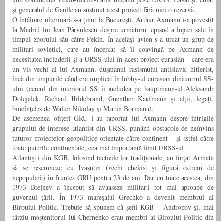
şi generalul de Gaulle au susținut acest proiect fără nici o rezervă.
O întâlnire ulterioară s-a ţinut la Bucureşti. Arthur Axmann i-a povestit
la Madrid lui Jean Pârvulescu despre următorul episod a luptei sale în
timpul zborului său către Pekin. În acelaşi avion s-a urcat un grup de
militari sovietici, care au încercat să îl convingă pe Axmann de
necesitatea includerii şi a URSS-ului în acest proiect eurasian – care era
un vis vechi al lui Axmann, duşmanul rasismului antislavic hitlerist,
încă din timpurile când era implicat în lobby-ul eurasian dinăuntrul SS-
ului (cercul din interiorul SS îi includea pe hauptmann-ul Aleksandr
Dolejalek, Richard Hildebrand, Guenther Kaufmann şi alţii, legaţi,
bineînţeles de Walter Nikolay şi Martin Bormann).
De asemenea ofiţeri GRU i-au raportat lui Axmann despre intrigile
grupului de interese atlantist din URSS, punând obstacole de neînvins
tuturor proiectelor geopolitice orientate către continent – şi astfel către
toate puterile continentale, cea mai importantă fiind URSS-ul.
Atlantiştii din KGB, folosind tacticile lor tradiţionale, au forţat Armata
să se resemneze cu Ivașutin (vechi chekist şi figură extrem de
nepopulară) în fruntea GRU pentru 23 de ani. Dar cu toate acestea, din
1973 Brejnev a început să avanseze militarii tot mai aproape de
guvernul ţării. În 1973 mareşalul Grechko a devenit membrul al
Biroului Politic. Trebuie să spunem că şefii KGB – Andropov şi, mai
târziu moştenitorul lui Chernenko erau membri ai Biroului Politic din