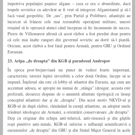
împotriva populaţiei paşnice afgane – ceea ce era o absurditate, dacă
trupele sovietice cu adevărat ar fi vrut să integreze Afganistanul şi să-l
facă vasal geopolitic. De „sus”, prin Partid şi Politburo, atlantiştii au
încercat să frâneze cele mai rezonabile operaţiuni militare, uneori
reuşind să le oprească atunci când începeau să fie încununate de succes.
Pierre de Villemarest afirmă că acest război a fost pierdut doar pentru
că cele mai înalte ranguri din guvernul sovietic au dorit să-l piardă.
Oricum, acest război a fost fatal pentru Armată, pentru GRU şi Ordinul
Eurasian.
23. Aripa „de dreapta” din KGB şi paradoxul Andropov
În epoca post-brejneviană un punct de vedere foarte important,
caracteristic istoriei luptei invizibile a celor două Ordine, începe să se
impună. Înţelesul său este că lobby-ul atlantist din Eurasia, aşa cum am
accentuat adesea, se apropie nu numai de „stânga” (desigur, aceasta este
preferată, deoarece dispune de o anumită afinitate tipologică cu însuşi
conceptul atlantist) dar şi de „dreapta”. Din acest motiv NKVD-ul şi
KGB-ul de după război, rămânând în esenţă atlantiste, au adoptat unele
trăsături ideologice ale Armatei, a orientării conservatoare „de dreapta”.
Deşi cu originar din echipa anti-telurică, anti-rusească şi din găştile
roşii punitive anti-statale, KGB-ul suferise o influenţă semnificativă a
eurasienilor „de dreapta” din GRU şi din Statul Major General în acele