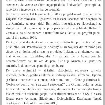
asemenea, de vreme ce chiar angajaţii de la „Lubyanka”, „patrioţii” au
raportat cu încredere şi chiar cu speranţă.
Şi în acest moment detaşamentele KGB au pregătit revoluţii atlantiste în
Ungaria, Cehoslovacia, Iugoslavia, au înscenat spectacolul de represiune
din România, au spart zidul Berlinului, l-au trădat pe Honecker, l-au
alungat pe Jivkov, i-au ajutat pe separatiștii din Republicile Baltice şi
Caucaz şi ca o încununare a triumfului lor atlantist, au pregătit puciul
teatral din august 1991.
Deci „cel mai derutant om, cu un semn distinctiv pe fruntea sa”, s-a
pliat între „Mr. Perestroika” şi Anatoliy Lukianov, dar din exterior pare
că cel de-al doilea pol al său nu era deloc Lukianov, ci altcineva, mult
mai odios, mai scandalos, dar în realitate, fie o figură complet
nesemnificativă sau un om de paie. GRU şi Armata l-au privit pe
Anatoliy Lukianov cu speranţă şi nerăbdare.
De unele schimbări – sfârşitul războiului, reducerea armelor
intercontinentale, politica externă se îndreaptă către Germania, Japonia
şi China – eurasienii s-ar putea declara mulțumiți. Chiar şi dăruirea lui
Gorbaciov pentru tema de „casă europeană” din Ordinul polar ar putea
fi uşor interpretată în cheie eurasiană, din moment ce această doctrină a
fost extrasă din arsenalul geopolitic al filierei eurasiene din SS, din care
făceau parte Axmann, Hildebrandt, Doleschallek, Kaufmann (legată
tipologic cu Ordinul Eurasia din GRU).