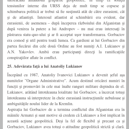
tensiunilor interne din URSS deja de mult timp se copsese şi
schimbarea politică ar trebui să fie susţinută atât de către eurasieni, cât
şi de atlantişti. Interesul atlantist al schimbării era evident, dar
eurasienii, de asemenea – după începerea războiului din Afganistan şi
după venirea la putere a lui Andropov – nu mai erau interesaţi în
păstrarea statu-quo-ului şi ar fi acceptat uşor transformarea. Gorbaciov
era comod şi util pentru toată lumea. Ca gardieni ai lui Gorbaciov din
partea fiecărui din cele două Ordine au fost numiţi A.I. Lukianov şi
A.N. Yakovlev. Ambii erau participanţi direcţi la ramificaţiile
conspiraţiilor aflate în conflict.
25. Adevărata faţă a lui Anatoliy Lukianov
Începând cu 1987, Anatoliy Ivanovici Lukianov a devenit șeful așa
numitelor ”Organe Administrative”. Acum destinul oricărei numiri în
funcții și promovări în cele mai înalte ranguri militare depindea de el.
Lukianov, arătând întotdeauna loialitate lui Gorbaciov, a încercat totuși
întotdeauna să interpreteze în cheie eurasiană instrucțiunile nebuloase și
ambiguitățile noului lider de la Kremlin.
Aspirația lui Gorbaciov de a termina conflictul din Afganistan era în
mâinile Armatei și sunt motive să credem că Lukianov a fost implicat în
această acțiune geopolitică. Deși la fel de flexibil și precaut ca și
Gorbaciov, Lukianov avea totuși o atitudine geopolitică strictă și clară.