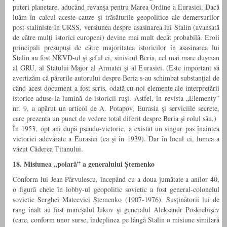
puteri planetare, aducând revanşa pentru Marea Ordine a Eurasiei. Dacă
luăm în calcul aceste cauze şi trăsăturile geopolitice ale demersurilor
post-staliniste în URSS, versiunea despre asasinarea lui Stalin (avansată
de către mulţi istorici europeni) devine mai mult decât probabilă. Eroii
principali presupuși de către majoritatea istoricilor în asasinarea lui
Stalin au fost NKVD-ul şi şeful ei, sinistrul Beria, cel mai mare duşman
al GRU, al Statului Major al Armatei şi al Eurasiei. (Este important să
avertizăm că părerile autorului despre Beria s-au schimbat substanţial de
când acest document a fost scris, odată cu noi elemente ale interpretării
istorice aduse la lumină de istoricii ruşi. Astfel, în revista „Elementy”
nr. 9, a apărut un articol de A. Potapov, Eurasia şi serviciile secrete,
care prezenta un punct de vedere total diferit despre Beria şi rolul său.)
În 1953, opt ani după pseudo-victorie, a existat un singur pas înaintea
victoriei adevărate a Eurasiei (ca şi în 1939). Dar în locul ei, lumea a
văzut Căderea Titanului.
18. Misiunea „polară” a generalului Ștemenko
Conform lui Jean Pârvulescu, începând cu a doua jumătate a anilor 40,
o figură cheie în lobby-ul geopolitic sovietic a fost general-colonelul
sovietic Serghei Mateevici Ștemenko (1907-1976). Susţinătorii lui de
rang înalt au fost mareşalul Jukov şi generalul Aleksandr Poskrebișev
(care, conform unor surse, îndeplinea pe lângă Stalin o misiune similară