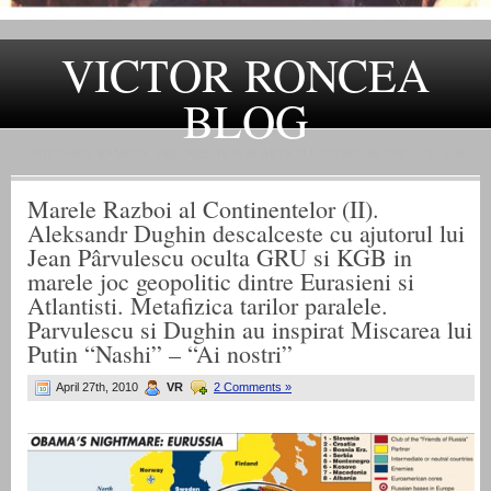
VICTOR RONCEA
BLOG
„ADEVARUL RAMANE, ORICARE AR FI SOARTA SLUJITORILOR SAI" – GH. I. B.
Marele Razboi al Continentelor (II).
Aleksandr Dughin descalceste cu ajutorul lui
Jean Pârvulescu oculta GRU si KGB in
marele joc geopolitic dintre Eurasieni si
Atlantisti. Metafizica tarilor paralele.
Parvulescu si Dughin au inspirat Miscarea lui
Putin “Nashi” – “Ai nostri”
April 27th, 2010
VR
2 Comments »