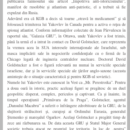
publicarea faimosului său articol „Împotriva anti-istoricismului”,
manifest de rusofobie şi atlantism anti-patriotic, el a trebuit să fie
expulzat din Rusia.
Adevărul era că KGB a decis să toarne „otravă în medicament” şi să
folosească trimiterea lui Yakovlev în Canada pentru a activa o reţea de
spionaj atlantist. Conform informaţiilor colectate de Jean Pârvulescu în
raportul său, ”Galaxia GRU”, în Ottawa, unde Yakovlev a fost trimis,
până la urmă el a intrat în contact cu David Golstucker, care reprezenta
la vremea acea în SUA interesele internaţionale ale Israelului, sub
masca implicării sale în negocierile confidenţiale cu o firmă de la
Chicago legată de ingineria centralelor nucleare. Doctorul David
Goldstucker a fost o figură relevantă nu numai în serviciile speciale
israeliene, dar şi în serviciile speciale ale ţărilor anglo-saxone (aceasta
aminteşte de o situaţie caracteristică şi pentru KGB-ul sovietic).
Numele lui Yakovlev este cunoscut în Vest ca „Mr. Perestroika”. Pentru
a doua oară în istorie, practic aceleaşi figuri se pregătesc de un duel
geopolitic disperat, complex, periculos și captivant. Ca şi înainte, în
timpul operaţiunii „Primăvara de la Praga”, Golstucker, agentul
„Dansului Macabru” a suferit o înfrângere zdrobitoare de la GRU, de la
slujitorii strălucitori și, curajoși ai Ordinului Eurasia, generalul
Ștemenko şi mareşalul Ogarkov. Acelaşi Golstucker a pregătit timp de
zece ani răzbunarea sa. De data aceasta GRU şi Statul Major General
sovietic trebuia atacat pe propriul lor teritoriu, în loc de „neutra”