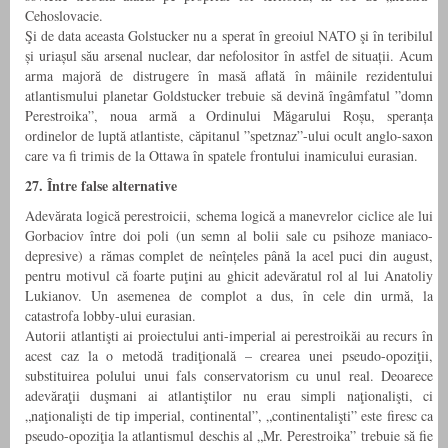
Cehoslovacie.
Şi de data aceasta Golstucker nu a sperat în greoiul NATO şi în teribilul
și uriașul său arsenal nuclear, dar nefolositor în astfel de situații. Acum
arma majoră de distrugere în masă aflată în mâinile rezidentului
atlantismului planetar Goldstucker trebuie să devină îngâmfatul ”domn
Perestroika”, noua armă a Ordinului Măgarului Roșu, speranța
ordinelor de luptă atlantiste, căpitanul ”spetznaz”-ului ocult anglo-saxon
care va fi trimis de la Ottawa în spatele frontului inamicului eurasian.
27. Între false alternative
Adevărata logică perestroicii, schema logică a manevrelor ciclice ale lui
Gorbaciov între doi poli (un semn al bolii sale cu psihoze maniaco-
depresive) a rămas complet de neînțeles până la acel puci din august,
pentru motivul că foarte puţini au ghicit adevăratul rol al lui Anatoliy
Lukianov. Un asemenea de complot a dus, în cele din urmă, la
catastrofa lobby-ului eurasian.
Autorii atlantişti ai proiectului anti-imperial ai perestroikăi au recurs în
acest caz la o metodă tradiţională – crearea unei pseudo-opoziţii,
substituirea polului unui fals conservatorism cu unul real. Deoarece
adevăraţii duşmani ai atlantiştilor nu erau simpli naţionalişti, ci
„naţionalişti de tip imperial, continental”, „continentalişti” este firesc ca
pseudo-opoziţia la atlantismul deschis al „Mr. Perestroika” trebuie să fie