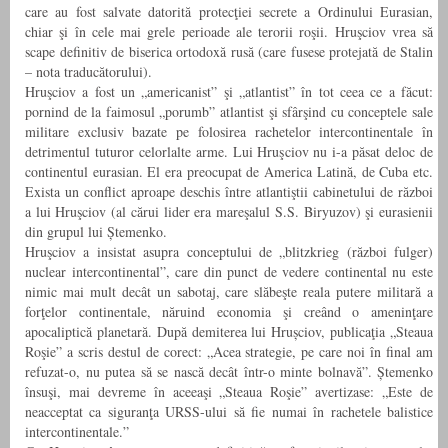
care au fost salvate datorită protecţiei secrete a Ordinului Eurasian,
chiar şi în cele mai grele perioade ale terorii roşii. Hruşciov vrea să
scape definitiv de biserica ortodoxă rusă (care fusese protejată de Stalin
– nota traducătorului).
Hruşciov a fost un „americanist” şi „atlantist” în tot ceea ce a făcut:
pornind de la faimosul „porumb” atlantist şi sfârşind cu conceptele sale
militare exclusiv bazate pe folosirea rachetelor intercontinentale în
detrimentul tuturor celorlalte arme. Lui Hruşciov nu i-a păsat deloc de
continentul eurasian. El era preocupat de America Latină, de Cuba etc.
Exista un conflict aproape deschis între atlantiştii cabinetului de război
a lui Hruşciov (al cărui lider era mareşalul S.S. Biryuzov) şi eurasienii
din grupul lui Ștemenko.
Hruşciov a insistat asupra conceptului de „blitzkrieg (război fulger)
nuclear intercontinental”, care din punct de vedere continental nu este
nimic mai mult decât un sabotaj, care slăbeşte reala putere militară a
forţelor continentale, năruind economia şi creând o ameninţare
apocaliptică planetară. După demiterea lui Hrușciov, publicaţia „Steaua
Roşie” a scris destul de corect: „Acea strategie, pe care noi în final am
refuzat-o, nu putea să se nască decât într-o minte bolnavă”. Ștemenko
însuşi, mai devreme în aceeaşi „Steaua Roşie” avertizase: „Este de
neacceptat ca siguranţa URSS-ului să fie numai în rachetele balistice
intercontinentale.”