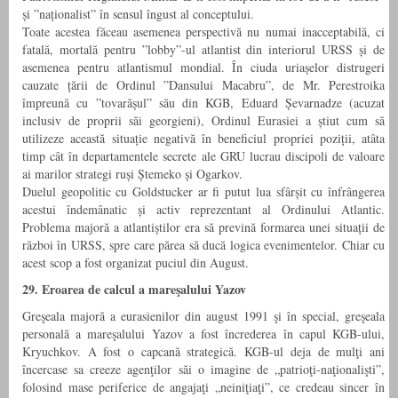
și ”naționalist” în sensul îngust al conceptului.
Toate acestea făceau asemenea perspectivă nu numai inacceptabilă, ci
fatală, mortală pentru ”lobby”-ul atlantist din interiorul URSS și de
asemenea pentru atlantismul mondial. În ciuda uriașelor distrugeri
cauzate țării de Ordinul ”Dansului Macabru”, de Mr. Perestroika
împreună cu ”tovarășul” său din KGB, Eduard Șevarnadze (acuzat
inclusiv de proprii săi georgieni), Ordinul Eurasiei a știut cum să
utilizeze această situație negativă în beneficiul propriei poziții, atâta
timp cât în departamentele secrete ale GRU lucrau discipoli de valoare
ai marilor strategi ruși Ștemeko și Ogarkov.
Duelul geopolitic cu Goldstucker ar fi putut lua sfârșit cu înfrângerea
acestui îndemânatic și activ reprezentant al Ordinului Atlantic.
Problema majoră a atlantiștilor era să prevină formarea unei situații de
război în URSS, spre care părea să ducă logica evenimentelor. Chiar cu
acest scop a fost organizat puciul din August.
29. Eroarea de calcul a mareşalului Yazov
Greşeala majoră a eurasienilor din august 1991 şi în special, greşeala
personală a mareşalului Yazov a fost încrederea în capul KGB-ului,
Kryuchkov. A fost o capcană strategică. KGB-ul deja de mulţi ani
încercase sa creeze agenţilor săi o imagine de „patrioţi-naţionalişti”,
folosind mase periferice de angajaţi „neiniţiaţi”, ce credeau sincer în