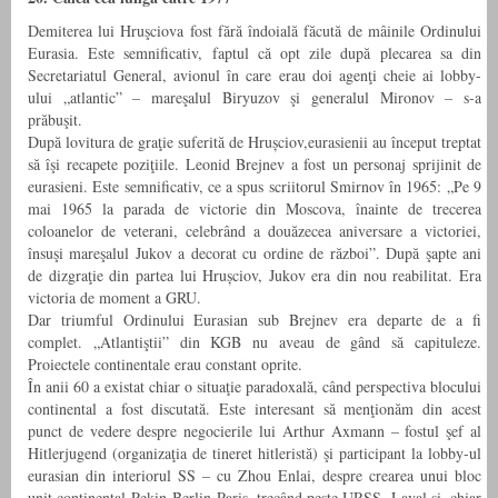
Demiterea lui Hruşciova fost fără îndoială făcută de mâinile Ordinului
Eurasia. Este semnificativ, faptul că opt zile după plecarea sa din
Secretariatul General, avionul în care erau doi agenţi cheie ai lobby-
ului „atlantic” – mareşalul Biryuzov şi generalul Mironov – s-a
prăbuşit.
După lovitura de graţie suferită de Hrușciov,eurasienii au început treptat
să îşi recapete poziţiile. Leonid Brejnev a fost un personaj sprijinit de
eurasieni. Este semnificativ, ce a spus scriitorul Smirnov în 1965: „Pe 9
mai 1965 la parada de victorie din Moscova, înainte de trecerea
coloanelor de veterani, celebrând a douăzecea aniversare a victoriei,
însuşi mareşalul Jukov a decorat cu ordine de război”. După şapte ani
de dizgraţie din partea lui Hrușciov, Jukov era din nou reabilitat. Era
victoria de moment a GRU.
Dar triumful Ordinului Eurasian sub Brejnev era departe de a fi
complet. „Atlantiştii” din KGB nu aveau de gând să capituleze.
Proiectele continentale erau constant oprite.
În anii 60 a existat chiar o situaţie paradoxală, când perspectiva blocului
continental a fost discutată. Este interesant să menţionăm din acest
punct de vedere despre negocierile lui Arthur Axmann – fostul şef al
Hitlerjugend (organizaţia de tineret hitleristă) şi participant la lobby-ul
eurasian din interiorul SS – cu Zhou Enlai, despre crearea unui bloc
unit continental Pekin-Berlin-Paris, trecând peste URSS. Laval şi, chiar