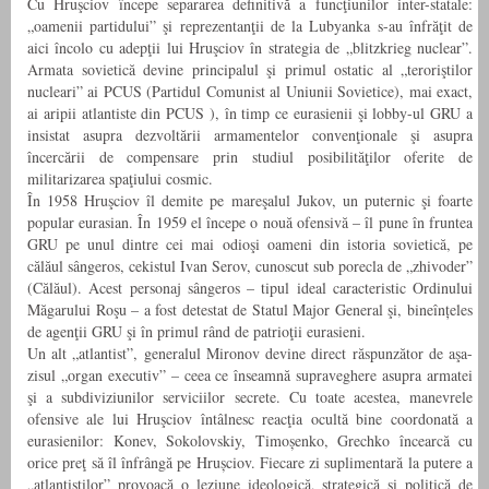
Cu Hruşciov începe separarea definitivă a funcţiunilor inter-statale:
„oamenii partidului” şi reprezentanţii de la Lubyanka s-au înfrăţit de
aici încolo cu adepţii lui Hruşciov în strategia de „blitzkrieg nuclear”.
Armata sovietică devine principalul şi primul ostatic al „teroriştilor
nucleari” ai PCUS (Partidul Comunist al Uniunii Sovietice), mai exact,
ai aripii atlantiste din PCUS ), în timp ce eurasienii şi lobby-ul GRU a
insistat asupra dezvoltării armamentelor convenţionale şi asupra
încercării de compensare prin studiul posibilităţilor oferite de
militarizarea spaţiului cosmic.
În 1958 Hruşciov îl demite pe mareşalul Jukov, un puternic şi foarte
popular eurasian. În 1959 el începe o nouă ofensivă – îl pune în fruntea
GRU pe unul dintre cei mai odioşi oameni din istoria sovietică, pe
călăul sângeros, cekistul Ivan Serov, cunoscut sub porecla de „zhivoder”
(Călăul). Acest personaj sângeros – tipul ideal caracteristic Ordinului
Măgarului Roşu – a fost detestat de Statul Major General şi, bineînțeles
de agenţii GRU şi în primul rând de patrioţii eurasieni.
Un alt „atlantist”, generalul Mironov devine direct răspunzător de aşa-
zisul „organ executiv” – ceea ce înseamnă supraveghere asupra armatei
şi a subdiviziunilor serviciilor secrete. Cu toate acestea, manevrele
ofensive ale lui Hruşciov întâlnesc reacţia ocultă bine coordonată a
eurasienilor: Konev, Sokolovskiy, Timoșenko, Grechko încearcă cu
orice preţ să îl înfrângă pe Hrușciov. Fiecare zi suplimentară la putere a
„atlantiştilor” provoacă o leziune ideologică, strategică şi politică de