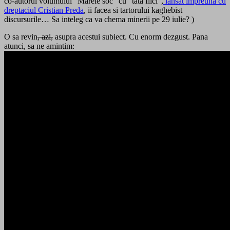
co-autorul volumului “Marele soc” cu “tata Ilici”,
lansat impreuna cu
dreptaciul Cristian Preda
, ii facea si tartorului kaghebist
discursurile… Sa inteleg ca va chema minerii pe 29 iulie? )
O sa revin
, azi,
asupra acestui subiect. Cu enorm dezgust. Pana
atunci, sa ne amintim: