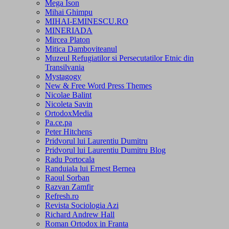
Mega Ison
Mihai Ghimpu
MIHAI-EMINESCU.RO
MINERIADA
Mircea Platon
Mitica Damboviteanul
Muzeul Refugiatilor si Persecutatilor Etnic din
Transilvania
Mystagogy
New & Free Word Press Themes
Nicolae Balint
Nicoleta Savin
OrtodoxMedia
Pa.ce.pa
Peter Hitchens
Pridvorul lui Laurentiu Dumitru
Pridvorul lui Laurentiu Dumitru Blog
Radu Portocala
Randuiala lui Ernest Bernea
Raoul Sorban
Razvan Zamfir
Refresh.ro
Revista Sociologia Azi
Richard Andrew Hall
Roman Ortodox in Franta