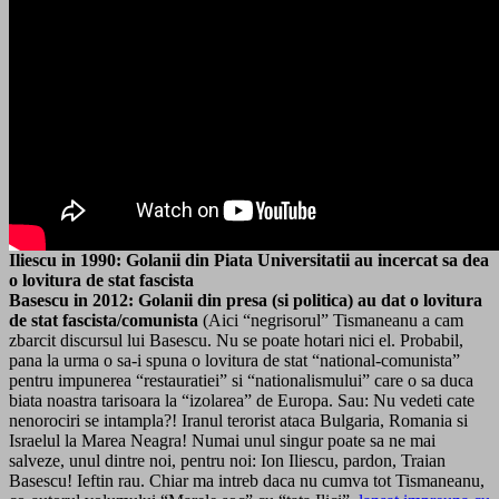
Iliescu in 1990: Golanii din Piata Universitatii au incercat sa dea
o lovitura de stat fascista
Basescu in 2012: Golanii din presa (si politica) au dat o lovitura
de stat fascista/comunista
(Aici “negrisorul” Tismaneanu a cam
zbarcit discursul lui Basescu. Nu se poate hotari nici el. Probabil,
pana la urma o sa-i spuna o lovitura de stat “national-comunista”
pentru impunerea “restauratiei” si “nationalismului” care o sa duca
biata noastra tarisoara la “izolarea” de Europa. Sau: Nu vedeti cate
nenorociri se intampla?! Iranul terorist ataca Bulgaria, Romania si
Israelul la Marea Neagra! Numai unul singur poate sa ne mai
salveze, unul dintre noi, pentru noi: Ion Iliescu, pardon, Traian
Basescu! Ieftin rau. Chiar ma intreb daca nu cumva tot Tismaneanu,