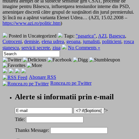
mutarea atenţiei de la subiecte sensibile gen CSAT, procente de
imagine pentru Băsescu, influenţarea tensiunilor interne din PSD,
ameninţare discretă către grupul de susţinători din jurul premierului.
Şi încă nu a apărut varianta Elenei Udrea… (AZI, 15.02.2008 –
https://www.azi.ro/politic.htm
)
Posted in Uncategorized
Tags:
"pasarica"
,
AZI
,
Basescu
,
Cotroceni
,
demisie
,
elena udrea
,
geoana
,
jurnalisti
,
politicieni
,
rosca
stanescu
,
servicii secrete
,
ziua
No Comments »
Abonare RSS
Roncea.ro pe Twitter
Alerte si informatii prin e-mail
'>
Title:
Thanks Message: