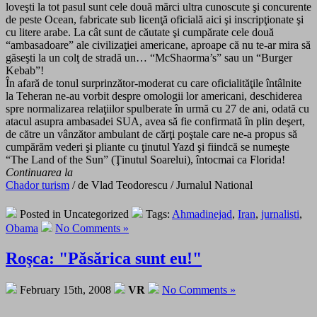
loveşti la tot pasul sunt cele două mărci ultra cunoscute şi concurente
de peste Ocean, fabricate sub licenţă oficială aici şi inscripţionate şi
cu litere arabe. La cât sunt de căutate şi cumpărate cele două
“ambasadoare” ale civilizaţiei americane, aproape că nu te-ar mira să
găseşti la un colţ de stradă un… “McShaorma’s” sau un “Burger
Kebab”!
În afară de tonul surprinzător-moderat cu care oficialităţile întâlnite
la Teheran ne-au vorbit despre omologii lor americani, deschiderea
spre normalizarea relaţiilor spulberate în urmă cu 27 de ani, odată cu
atacul asupra ambasadei SUA, avea să fie confirmată în plin deşert,
de către un vânzător ambulant de cărţi poştale care ne-a propus să
cumpărăm vederi şi pliante cu ţinutul Yazd şi fiindcă se numeşte
“The Land of the Sun” (Ţinutul Soarelui), întocmai ca Florida!
Continuarea la
Chador turism
/ de Vlad Teodorescu / Jurnalul National
Posted in Uncategorized
Tags:
Ahmadinejad
,
Iran
,
jurnalisti
,
Obama
No Comments »
Roşca: "Păsărica sunt eu!"
February 15th, 2008
VR
No Comments »