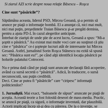
Si ziarul AZI scrie despre noua relaţie Băsescu – Roşca
Cine sunt “păsăricile”?
Săptămâna aceasta, liderul PSD, Mircea Geoană, şi-a permis să
arunce pe piaţă o informaţie bombă. El a anunţat că, nici mai mult,
nici mai puţin, preşedintele Traian Băsescu şi-ar pregăti demisia,
pentru a ajuta PD-L în cazul alegerilor anticipate.
Întrebat de ziarişti de unde ştie de acest lucru, Geoană a spus: “Mi-a
şoptit o păsărică.” Au existat mai multe voci care au susţinut că ştiu
cine e “păsărica” ce-i şopteşte lucruri atât de interesante lui Mircea
Geoană. Astfel, jurnalistul Sorin Roşca Stănescu nu ezită să spună
sec: “Păsărica sunt eu!”, pe când alţii identifică locaţia păsăricii pe
holurile palatului Cotroceni.
Nu e prima dată când pe piaţă sunt aruncate declaraţii fără acoperire,
având ca sursă secretă o “păsărică”. Adică, în traducere, o sursă
necunoscută, sau puţin credibilă.
Deci. Cine ar putea fi “păsăricile” care “ciripesc” informaţii
politicienilor?
1. Jurnaliştii.
Mai exact, “baloanele de săpun” aruncate pe piaţă de
aceştia. Această teorie a fost folosită deseori de mass-media. Practic,
se aruncă pe piaţă, ca sigură, o informaţie inventată, dar plauzibilă.
Actorii implicaţi încep să-şi dea cu părerea. De la o invenţie, se