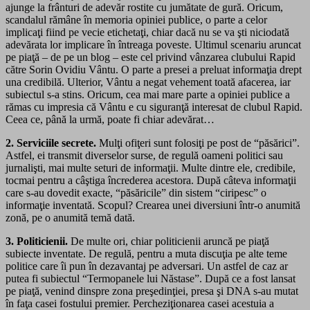
ajunge la frânturi de adevăr rostite cu jumătate de gură. Oricum,
scandalul rămâne în memoria opiniei publice, o parte a celor
implicaţi fiind pe vecie etichetaţi, chiar dacă nu se va şti niciodată
adevărata lor implicare în întreaga poveste. Ultimul scenariu aruncat
pe piaţă – de pe un blog – este cel privind vânzarea clubului Rapid
către Sorin Ovidiu Vântu. O parte a presei a preluat informaţia drept
una credibilă. Ulterior, Vântu a negat vehement toată afacerea, iar
subiectul s-a stins. Oricum, cea mai mare parte a opiniei publice a
rămas cu impresia că Vântu e cu siguranţă interesat de clubul Rapid.
Ceea ce, până la urmă, poate fi chiar adevărat…
2. Serviciile secrete.
Mulţi ofiţeri sunt folosiţi pe post de “păsărici”.
Astfel, ei transmit diverselor surse, de regulă oameni politici sau
jurnalişti, mai multe seturi de informaţii. Multe dintre ele, credibile,
tocmai pentru a câştiga încrederea acestora. După câteva informaţii
care s-au dovedit exacte, “păsăricile” din sistem “ciripesc” o
informaţie inventată. Scopul? Crearea unei diversiuni într-o anumită
zonă, pe o anumită temă dată.
3. Politicienii.
De multe ori, chiar politicienii aruncă pe piaţă
subiecte inventate. De regulă, pentru a muta discuţia pe alte teme
politice care îi pun în dezavantaj pe adversari. Un astfel de caz ar
putea fi subiectul “Termopanele lui Năstase”. După ce a fost lansat
pe piaţă, venind dinspre zona preşedinţiei, presa şi DNA s-au mutat
în faţa casei fostului premier. Percheziţionarea casei acestuia a