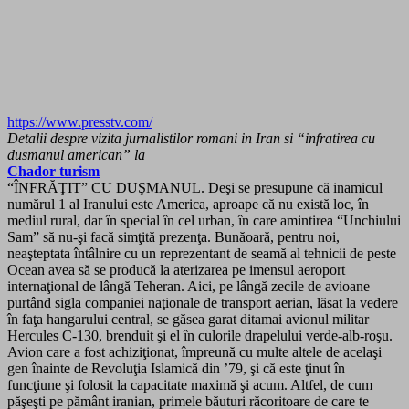
https://www.presstv.com/
Detalii despre vizita jurnalistilor romani in Iran si “infratirea cu
dusmanul american” la
Chador turism
“ÎNFRĂŢIT” CU DUŞMANUL. Deşi se presupune că inamicul
numărul 1 al Iranului este America, aproape că nu există loc, în
mediul rural, dar în special în cel urban, în care amintirea “Unchiului
Sam” să nu-şi facă simţită prezenţa. Bunăoară, pentru noi,
neaşteptata întâlnire cu un reprezentant de seamă al tehnicii de peste
Ocean avea să se producă la aterizarea pe imensul aeroport
internaţional de lângă Teheran. Aici, pe lângă zecile de avioane
purtând sigla companiei naţionale de transport aerian, lăsat la vedere
în faţa hangarului central, se găsea garat ditamai avionul militar
Hercules C-130, brenduit şi el în culorile drapelului verde-alb-roşu.
Avion care a fost achiziţionat, împreună cu multe altele de acelaşi
gen înainte de Revoluţia Islamică din ’79, şi că este ţinut în
funcţiune şi folosit la capacitate maximă şi acum. Altfel, de cum
păşeşti pe pământ iranian, primele băuturi răcoritoare de care te