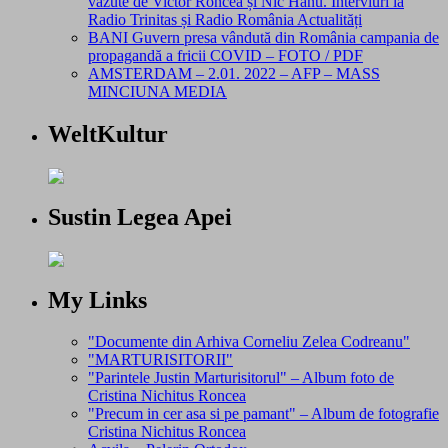
văzute de Victor Roncea și Nic Hanu. Interviuri la
Radio Trinitas și Radio România Actualități
BANI Guvern presa vândută din România campania de
propagandă a fricii COVID – FOTO / PDF
AMSTERDAM – 2.01. 2022 – AFP – MASS
MINCIUNA MEDIA
WeltKultur
Sustin Legea Apei
My Links
"Documente din Arhiva Corneliu Zelea Codreanu"
"MARTURISITORII"
"Parintele Justin Marturisitorul" – Album foto de
Cristina Nichitus Roncea
"Precum in cer asa si pe pamant" – Album de fotografie
Cristina Nichitus Roncea