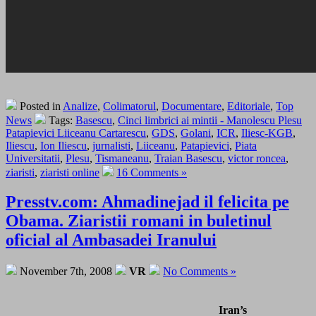
Posted in
Analize
,
Colimatorul
,
Documentare
,
Editoriale
,
Top
News
Tags:
Basescu
,
Cinci limbrici ai mintii - Manolescu Plesu
Patapievici Liiceanu Cartarescu
,
GDS
,
Golani
,
ICR
,
Iliesc-KGB
,
Iliescu
,
Ion Iliescu
,
jurnalisti
,
Liiceanu
,
Patapievici
,
Piata
Universitatii
,
Plesu
,
Tismaneanu
,
Traian Basescu
,
victor roncea
,
ziaristi
,
ziaristi online
16 Comments »
Presstv.com: Ahmadinejad il felicita pe
Obama. Ziaristii romani in buletinul
oficial al Ambasadei Iranului
November 7th, 2008
VR
No Comments »
Iran’s