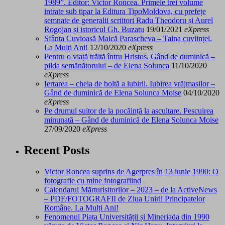
1989”. Editor: Victor Roncea. Primele trei volume
intrate sub tipar la Editura TipoMoldova, cu prefețe
semnate de generalii scriitori Radu Theodoru și Aurel
Rogojan și istoricul Gh. Buzatu
19/01/2021
eXpress
Sfânta Cuvioasă Maică Parascheva – Taina cuviinței.
La Mulți Ani!
12/10/2020
eXpress
Pentru o viață trăită întru Hristos. Gând de duminică –
pilda semănătorului – de Elena Solunca
11/10/2020
eXpress
Iertarea – cheia de boltă a iubirii. Iubirea vrăjmașilor –
Gând de duminică de Elena Solunca Moise
04/10/2020
eXpress
Pe drumul suitor de la pocăință la ascultare. Pescuirea
minunată – Gând de duminică de Elena Solunca Moise
27/09/2020
eXpress
Recent Posts
Victor Roncea suprins de Agerpres în 13 iunie 1990: O
fotografie cu mine fotografiind
Calendarul Mărturisitorilor – 2023 – de la ActiveNews
– PDF/FOTOGRAFII de Ziua Unirii Principatelor
Române. La Mulți Ani!
Fenomenul Piața Universității și Mineriada din 1990