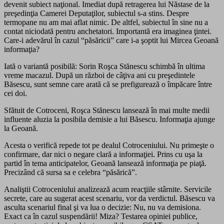
devenit subiect naţional. Imediat după retragerea lui Năstase de la
preşedinţia Camerei Deputaţilor, subiectul s-a stins. Despre
termopane nu am mai aflat nimic. De altfel, subiectul în sine nu a
contat niciodată pentru anchetatori. Importantă era imaginea ţintei.
Care-i adevărul în cazul “păsăricii” care i-a şoptit lui Mircea Geoană
informaţia?
Iată o variantă posibilă: Sorin Roşca Stănescu schimbă în ultima
vreme macazul. După un război de câţiva ani cu preşedintele
Băsescu, sunt semne care arată că se prefigurează o împăcare între
cei doi.
Sfătuit de Cotroceni, Roşca Stănescu lansează în mai multe medii
influente aluzia la posibila demisie a lui Băsescu. Informaţia ajunge
la Geoană.
Acesta o verifică repede tot pe dealul Cotroceniului. Nu primeşte o
confirmare, dar nici o negare clară a informaţiei. Prins cu uşa la
partid în tema anticipatelor, Geoană lansează informaţia pe piaţă.
Precizând că sursa sa e celebra “păsărică”.
Analiştii Cotroceniului analizează acum reacţiile stârnite. Servicile
secrete, care au sugerat acest scenariu, vor da verdictul. Băsescu va
asculta scenariul final şi va lua o decizie: Nu, nu va demisiona.
Exact ca în cazul suspendării! Miza? Testarea opiniei publice,