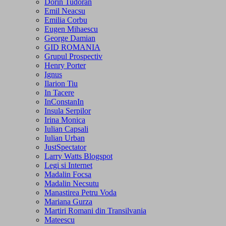
Dorin Tudoran
Emil Neacsu
Emilia Corbu
Eugen Mihaescu
George Damian
GID ROMANIA
Grupul Prospectiv
Henry Porter
Ignus
Ilarion Tiu
In Tacere
InConstanIn
Insula Serpilor
Irina Monica
Iulian Capsali
Iulian Urban
JustSpectator
Larry Watts Blogspot
Legi si Internet
Madalin Focsa
Madalin Necsutu
Manastirea Petru Voda
Mariana Gurza
Martiri Romani din Transilvania
Mateescu