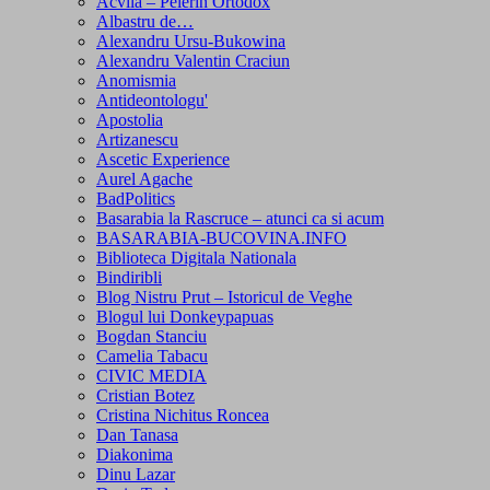
Acvila – Pelerin Ortodox
Albastru de…
Alexandru Ursu-Bukowina
Alexandru Valentin Craciun
Anomismia
Antideontologu'
Apostolia
Artizanescu
Ascetic Experience
Aurel Agache
BadPolitics
Basarabia la Rascruce – atunci ca si acum
BASARABIA-BUCOVINA.INFO
Biblioteca Digitala Nationala
Bindiribli
Blog Nistru Prut – Istoricul de Veghe
Blogul lui Donkeypapuas
Bogdan Stanciu
Camelia Tabacu
CIVIC MEDIA
Cristian Botez
Cristina Nichitus Roncea
Dan Tanasa
Diakonima
Dinu Lazar