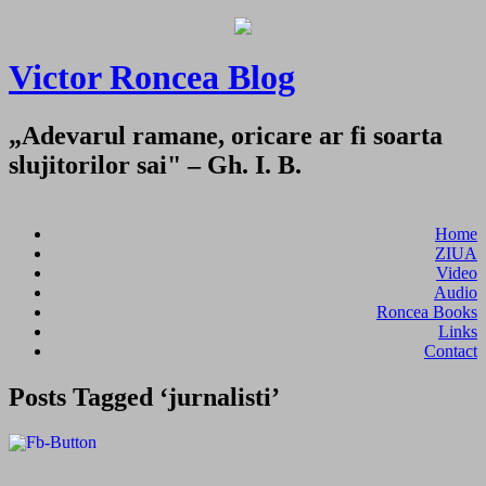
Victor Roncea Blog
„Adevarul ramane, oricare ar fi soarta
slujitorilor sai" – Gh. I. B.
Home
ZIUA
Video
Audio
Roncea Books
Links
Contact
Posts Tagged ‘jurnalisti’