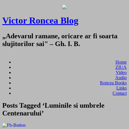
Victor Roncea Blog
„Adevarul ramane, oricare ar fi soarta
slujitorilor sai" – Gh. I. B.
Home
ZIUA
Video
Audio
Roncea Books
Links
Contact
Posts Tagged ‘Luminile si umbrele
Centenarului’