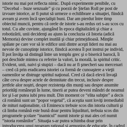
istorie nu mai pot reflecta nimic. După experimente penibile, cu
“Decebal – buze senzuale” şi cu poezii de Ştefan Roll pe post de
izvoare istorice, ar fi putut să urmeze o echilibrare a situaţiei, fiindcă
aveam şi avem încă specialişti buni. Dar am pierdut între timp
obiectul muncii, pentru că orele de istorie s-au redus ori s-au scos cu
totul. Cu alte cuvinte, ajungând în epoca digitalizării şi chiar a
robotizării, unii decidenţi au ajuns la concluzia că Istoria (adică
Memoria) devine complet inutilă şi chiar primejdioasă. Minţile
spălate pe care vor să le edifice unii dintre aceşti lideri nu mai au
nevoie de cunoştinţe istorice, fiindcă acestea îl pot instrui pe individ,
îl pot învăţa să distingă între un templu grec şi o biserică barocă, îi
pot deschide mintea cu referire la valori, la morală, la spiritul critic.
Evident, unii, naivi şi stupizi – dacă nu ar fi şmecheri sau mercenari
– cred că prin eradicarea istoriei ca formă de cunoaştere a vieţii
oamenilor se distruge spiritul naţional. Cred că dacă elevii învaţă
câte ceva despre actele de demnitate din trecut, inclusiv despre
jertfele alor noştri, despre rezistenţa din munţi sau despre anumite
priorităţi româ­neşti în lume, tinerii ar putea deveni mândri de neamul
lor şi l-ar putea iubi prea mult. Din moment ce “elita subţire” a decis
că românii sunt un “popor vegetal”, că aceştia sunt loviţi iremediabil
de mituri naţionaliste, că Eminescu trebuie scos din istoria culturii şi
că limba română este bună doar pentru înjurături, trebuia scos din
programele şcolare “inamicul” numit istorie şi mai ales cel numit
“istoria românilor”. Situaţia s-ar putea schimba doar prin
introducerea unui program raţional şi armonios de educaţie, în cadrul