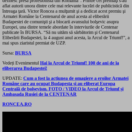
definesc presa profesionistă din România”. Printre cei premiaţi s-au
aflat autorii unora dintre cele mai relevante lucrări de publicistică din
întreaga ţară. Victor Roncea a mulţumit şi a dedicat acest premiu şi
Armatei Române la Centenarul de anul acesta al eliberării
Budapestei de comunişti şi a blocarii avansului bolşevic asupra
Europei, una dintre temele abordate în interviurile de Centenar
publicate în BURSA. “Să nu uităm să sărbătorim şi Centenarul
Eliberării Budapestei, la 4 august anul acesta, la Arcul de Triumf!”, a
mai spus ziaristul premiat de UZP.
Sursa:
BURSA
Vedeți
Evenimentul
Hai la Arcul de Triumf! 100 de ani de la
eliberarea Budapestei!
UPDATE:
Cum a fost la acțiunea de omagiere a eroilor Armatei
Române care au ocupat Budapesta și au eliberat Europa
Centrală de bolșevism. FOTO / VIDEO la Arcul de Triumf și
Ambasada Rusiei de la CENTENAR
RONCEA.RO