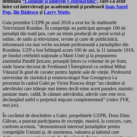
intitulată
“Luminile şi umbrele Centenarului”
, care i-a avut
între cei intervievaţi pe academicienii şi profesorii
Ioan Aurel
Pop
,
Ilie Bădescu
şi
Larry Watts
.
Gala premiilor UZPR pe anul 2018 a avut loc în studiourile
Televiziunii Române. În competiţie au participat aproape 100 de
jurnalişti din toată ţara, care au trimis producţii de presă scrisă şi
online, de radio şi televiziune, reviste şi carte de publicistică,
informează cea mai veche societate profesională a jurnaliştilor din
România. UZP a fost înfiinţată acum 100 de ani, la 11 ianuarie 1919,
pe fondul celebrării naţionale a Marii Uniri şi la propunerea
ziaristului Pamfil Şeicaru, proaspăt întors ca voluntar de pe front,
unde fusese decorat de Ferdinand I Întregitorul cu ordinul Mihai
Viteazul în grad de cavaler pentru faptele sale de vitejie. Profesorul
universitar de ziaristică şi eminescologul Nae Georgescu l-a
prezentat în cadrul Galei pe Victor Roncea drept “un căutător al
adevărului care trăieşte mai intens decât mine acest paradox ziaristic:
pasiune mare, caldă, în căutare adevărului, adevăr care este rece,
declanşând astfel o perpetuă mişcare complementară” (
video TVR,
mai jos
).
În cuvântul de deschidere a Galei, preşedintele UZPR, Doru Dinu
Glăvan, a punctat participarea de excepţie, masivă, la concurs, care,
conform acestuia, “demonstrează interesul jurnaliştilor pentru
competiţiile Uniunii şi, de asemenea, valoarea şi talentul care