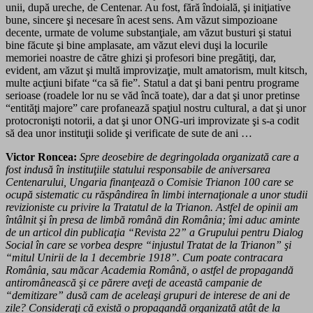
unii, după ureche, de Centenar. Au fost, fără îndoială, şi iniţiative
bune, sincere şi necesare în acest sens. Am văzut simpozioane
decente, urmate de volume substanţiale, am văzut busturi şi statui
bine făcute şi bine amplasate, am văzut elevi duşi la locurile
memoriei noastre de către ghizi şi profesori bine pregătiţi, dar,
evident, am văzut şi multă improvizaţie, mult amatorism, mult kitsch,
multe acţiuni bifate “ca să fie”. Statul a dat şi bani pentru programe
serioase (roadele lor nu se văd încă toate), dar a dat şi unor pretinse
“entităţi majore” care profanează spaţiul nostru cultural, a dat şi unor
protocronişti notorii, a dat şi unor ONG-uri improvizate şi s-a codit
să dea unor instituţii solide şi verificate de sute de ani …
Victor Roncea:
Spre deosebire de degringolada organizată care a
fost indusă în instituţiile statului responsabile de aniversarea
Centenarului, Ungaria finanţează o Comisie Trianon 100 care se
ocupă sistematic cu răspândirea în limbi internaţionale a unor studii
revizioniste cu privire la Tratatul de la Trianon. Astfel de opinii am
întâlnit şi în presa de limbă română din Româ­nia; îmi aduc aminte
de un articol din publicaţia “Revista 22” a Grupului pentru Dialog
Social în care se vorbea despre “injustul Tratat de la Trianon” şi
“mitul Unirii de la 1 decembrie 1918”. Cum poate contracara
Româ­nia, sau măcar Academia Română, o astfel de propagandă
antiromânească şi ce părere aveţi de această campanie de
“demitizare” dusă cam de aceleaşi grupuri de interese de ani de
zile? Consideraţi că există o propagandă organizată atât de la