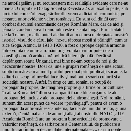
ne autoflagelăm şi nu recunoaştem nici realităţile evidente care ne-au
marcat. Grupul de Dialog Social şi Revista 22 s-au axat în parte, sub
pretextul corectării exagerărilor din vremea dictaturii comuniste, pe
negarea unor evidente valori româneşti. Eu sunt cel dintâi care
combat discursul encomiastic despre România Mare, dar de aici şi
până la condamnarea Trianonului este distanţă lungă. Prin Tratatul
de la Trianon, marile puteri ale lumii au recunoscut dreptatea noastră
istorică, visul de a cărui jale “ne-au răposat moşii şi părinţii”, cum ar
zice Goga. Atunci, la 1918-1920, a fost o aproape deplină armonie
între voinţa de unire a românilor şi voinţa marilor puteri de a
consfinţi o nouă arhitectură politică internaţională. Decât să
deplângem soarta Ungariei, mai bine ne-am ocupa de noi şi de
necazurile noastre. Doar că, unele grupări româneşti de intelectuali
subţiri urmăresc mai mult profitul personal prin publicaţii şocante, la
edituri cu scop primordial lucrativ şi mai puţin soarta culturii şi a
societăţii noastre. Astfel, în timp ce unii români se ocupă de
propaganda proprie, de imaginea proprie şi a firmelor lor culturale,
în afara României înfloresc campanii foarte bine organizate ale
propagandei, inclusiv ale propagandei antiromâ­neşti. Noi, românii,
suntem din acest punct de vedere “privilegiaţi”, pentru că avem o
propagandă antiromânească internă, făcută de unii dintre noi, şi una
externă, făcută mai ales de anumiţi aliaţi ai noştri din NATO şi UE.
Academia Română are un program bine articulat de promovare a
valorilor româneşti, de sărbătorire a Centenarului, de publicare a
unor lucrări în limbi de circulaţie internaţională etc., dar nu poate