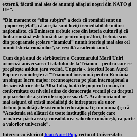
externă, făcută mai ales de anumiţi aliaţi ai noştri din NATO şi
UE”.
“Din moment ce “elita subţire” a decis că românii sunt un
“popor vegetal”, că aceştia sunt loviţi iremediabil de mituri
naţionaliste, că Eminescu trebuie scos din istoria culturii şi că
limba română este bună doar pentru înjurături, trebuia scos
din programele şcolare “inamicul” numit istorie şi mai ales cel
numit Istoria românilor”, se revoltă academicianul.
Cum după anul de sărbătorire a Centenarului Marii Uniri
urmează aniversarea Tratatului de la Trianon – pentru care se
pregăteşte asiduu ţara vecină, Ungaria -, istoricul Ioan Aurel
Pop ne reaminteşte că “Trianonul înseamnă pentru România
un singur lucru major: recunoaşterea pe plan internaţional a
deciziei istorice de la Alba Iulia, luată de poporul român, în
conformitate cu nivelul atins de democraţia vremii şi cu dreptul
popoarelor de a-şi decide singure soarta”. Academicianul ne
mai asigură că există modalităţi de îndreptare ale unor
disfuncţionalităţi ale sistemului educaţional (şi nu numai) şi că
“Academia stă alături de toate instituţiile şi forţele care
urmăresc păstrarea şi consolidarea valorilor româneşti, ca parte
a valorilor universale”.
Interviu cu istoricul
Ioan Aurel Pop
, rectorul Universităţii