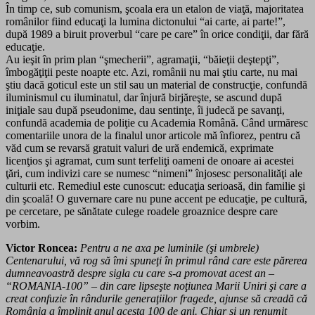
În timp ce, sub comunism, şcoala era un etalon de viaţă, majoritatea
românilor fiind educaţi la lumina dictonului “ai carte, ai parte!”,
după 1989 a biruit proverbul “care pe care” în orice condiţii, dar fără
educaţie.
Au ieşit în prim plan “şmecherii”, agramaţii, “băieţii deştepţi”,
îmbogăţiţii peste noapte etc. Azi, românii nu mai ştiu carte, nu mai
ştiu dacă goticul este un stil sau un material de construcţie, confundă
iluminismul cu iluminatul, dar înjură birjăreşte, se ascund după
iniţiale sau după pseudonime, dau sentinţe, îi judecă pe savanţi,
confundă academia de poliţie cu Academia Română. Când urmăresc
comentariile unora de la finalul unor articole mă înfiorez, pentru că
văd cum se revarsă gratuit valuri de ură endemică, exprimate
licenţios şi agramat, cum sunt terfeliţi oameni de onoare ai acestei
ţări, cum indivizi care se numesc “nimeni” înjosesc personalităţi ale
culturii etc. Remediul este cunoscut: educaţia serioasă, din familie şi
din şcoală! O guvernare care nu pune accent pe educaţie, pe cultură,
pe cercetare, pe sănătate culege roadele groaznice despre care
vorbim.
Victor Roncea:
Pentru a ne axa pe luminile (şi umbrele)
Centenarului, vă rog să îmi spuneţi în primul rând care este părerea
dumneavoastră despre sigla cu care s-a promovat acest an –
“ROMANIA-100” – din care lipseşte noţiunea Marii Uniri şi care a
creat confuzie în rândurile generaţiilor fragede, ajunse să creadă că
România a împlinit anul acesta 100 de ani. Chiar şi un renumit