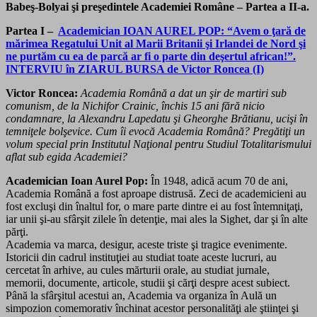
Babeş-Bolyai şi preşedintele Academiei Române – Partea a II-a.
Partea I –
Academician IOAN AUREL POP: “Avem o ţară de
mărimea Regatului Unit al Marii Britanii şi Irlandei de Nord şi
ne purtăm cu ea de parcă ar fi o parte din deşertul african!”.
INTERVIU în ZIARUL BURSA de Victor Roncea (I)
Victor Roncea:
Academia Română a dat un şir de mar­tiri sub
comunism, de la Nichifor Crainic, închis 15 ani fără nicio
condamnare, la Alexandru Lapedatu şi Gheorghe Brătianu, ucişi în
temniţele bol­şe­vice. Cum îi evocă Academia Româ­nă? Pregătiţi un
volum special prin Institutul Naţional pentru Studiul Totalitarismului
aflat sub egida Academiei?
Academician Ioan Aurel Pop:
În 1948, adică acum 70 de ani,
Academia Română a fost aproape distrusă. Zeci de academicieni au
fost excluşi din înaltul for, o mare parte dintre ei au fost întemniţaţi,
iar unii şi-au sfârşit zilele în detenţie, mai ales la Sighet, dar şi în alte
părţi.
Academia va marca, desigur, aceste triste şi tragice evenimente.
Istoricii din cadrul instituţiei au studiat toate aceste lucruri, au
cercetat în arhive, au cules mărturii orale, au studiat jurnale,
memorii, documente, articole, studii şi cărţi despre acest subiect.
Până la sfârşitul acestui an, Academia va organiza în Aulă un
simpozion comemorativ închinat acestor personalităţi ale ştiinţei şi