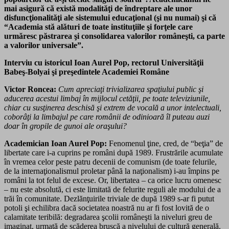
mai asigură că există modalităţi de îndreptare ale unor
disfuncţionalităţi ale sistemului educaţional (şi nu numai) şi că
“Academia stă alături de toate instituţiile şi forţele care
urmăresc păstrarea şi consolidarea valorilor româneşti, ca parte
a valorilor universale”.
Interviu cu istoricul Ioan Aurel Pop, rectorul Universităţii
Babeş-Bolyai şi preşedintele Academiei Române
Victor Roncea:
Cum apreciaţi trivializarea spaţiului public şi
aducerea acestui limbaj în mijlocul cetăţii, pe toate televiziunile,
chiar cu susţinerea deschisă şi extrem de vocală a unor intelectuali,
coborâţi la limbajul pe care românii de odinioară îl puteau auzi
doar în gropile de gunoi ale oraşului?
Academician Ioan Aurel Pop:
Fenomenul ţine, cred, de “beţia” de
libertate care i-a cuprins pe români după 1989. Frustrările acumulate
în vremea celor peste patru decenii de comunism (de toate felurile,
de la internaţionalis­mul proletar până la naţionalism) i-au împins pe
români la tot felul de excese. Or, libertatea – ca orice lucru omenesc
– nu este absolută, ci este limitată de felurite reguli ale modului de a
trăi în comunitate. Dezlănţuirile triviale de după 1989 s-ar fi putut
potoli şi echilibra dacă societatea noastră nu ar fi fost lovită de o
calamitate teribilă: degradarea şcolii româneşti la niveluri greu de
imaginat, urmată de scăderea bruscă a nivelului de cultură generală.