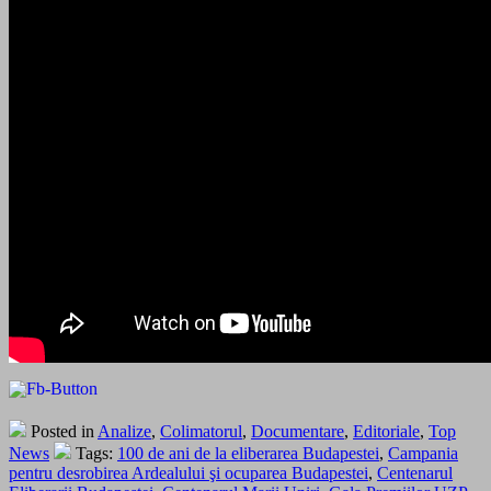
Posted in
Analize
,
Colimatorul
,
Documentare
,
Editoriale
,
Top
News
Tags:
100 de ani de la eliberarea Budapestei
,
Campania
pentru desrobirea Ardealului şi ocuparea Budapestei
,
Centenarul