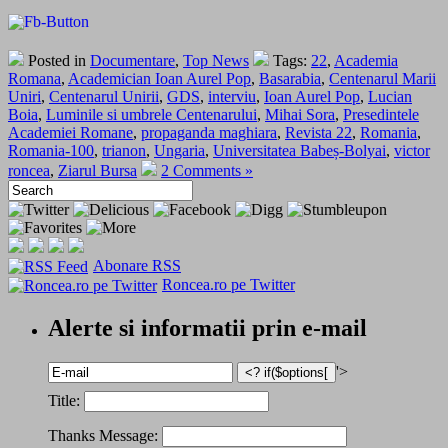
Posted in
Documentare
,
Top News
Tags:
22
,
Academia
Romana
,
Academician Ioan Aurel Pop
,
Basarabia
,
Centenarul Marii
Uniri
,
Centenarul Unirii
,
GDS
,
interviu
,
Ioan Aurel Pop
,
Lucian
Boia
,
Luminile si umbrele Centenarului
,
Mihai Sora
,
Presedintele
Academiei Romane
,
propaganda maghiara
,
Revista 22
,
Romania
,
Romania-100
,
trianon
,
Ungaria
,
Universitatea Babeș-Bolyai
,
victor
roncea
,
Ziarul Bursa
2 Comments »
Abonare RSS
Roncea.ro pe Twitter
Alerte si informatii prin e-mail
'>
Title:
Thanks Message: