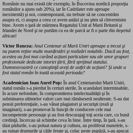
Românie nu mai există (de exemplu, în Bucovina nordică proporţia
românilor a ajuns sub 20%), iar în Cadrilater este aproape
inexistentă) şi noi, contemporanii, nu trebuie să ne concentrăm
asupra ei, ci asupra a ceea ce avem astăzi şi nu ştim să chivernisim
bine. Avem o ţară de mărimea Regatului Unit al Marii Britanii şi
Irlandei de Nord şi ne purtăm cu ea de parcă ar fi o parte din deşertul
african!
Victor Roncea:
Anul Centenar al Marii Uniri aproape a trecut şi
nu putem reţine multe manifestări şi reali­zări notabile. Dacă au fost,
acestea au fost mai curând acţiuni particulare sau ale unor grupuri
profesionale dedicate istoriei ţării, fără sprijinul statului.
Dumneavoastră ce cunoştinţă aveţi de astfel de acţiuni? Şi unde a
fost statul român în toată această perioada?
Academician Ioan Aurel Pop:
În anul Centenarului Marii Uniri,
statul român s-a pierdut în certuri sterile, în scandaluri interminabile,
în acuze nefondate, în compromiterea intelectualităţii şi în
subminarea ultimelor valori care mai rămăseseră nealterate. S-au dat
pensii preferenţiale, s-au vânat plagiatori şi securişti (reali şi
imaginari), s-au promovat în funcţii de conducere cele mai
incompetente personaje şi au fost descurajaţi toţi aceia care, cu bună
credinţă, încercau să schimbe ceva în bine. Între timp, în ţară, s-au
tăiat pădurile, s-au poluat natura şi cultura, au proliferat manelele, s-
au ruinat drumurile şi căile ferate şi, colac peste pupăză, s-au apucat