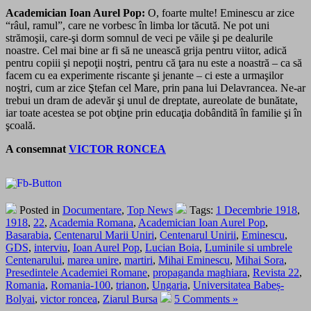
Academician Ioan Aurel Pop:
O, foarte multe! Eminescu ar zice
“râul, ramul”, care ne vorbesc în limba lor tăcută. Ne pot uni
strămoşii, care-şi dorm somnul de veci pe văile şi pe dealurile
noastre. Cel mai bine ar fi să ne unească grija pentru viitor, adică
pentru copiii şi nepoţii noştri, pentru că ţara nu este a noastră – ca să
facem cu ea experimente riscante şi jenante – ci este a urmaşilor
noştri, cum ar zice Ştefan cel Mare, prin pana lui Delavrancea. Ne-ar
trebui un dram de adevăr şi unul de dreptate, aureolate de bunătate,
iar toate acestea se pot obţine prin educaţia dobândită în familie şi în
şcoală.
A consemnat
VICTOR RONCEA
Posted in
Documentare
,
Top News
Tags:
1 Decembrie 1918
,
1918
,
22
,
Academia Romana
,
Academician Ioan Aurel Pop
,
Basarabia
,
Centenarul Marii Uniri
,
Centenarul Unirii
,
Eminescu
,
GDS
,
interviu
,
Ioan Aurel Pop
,
Lucian Boia
,
Luminile si umbrele
Centenarului
,
marea unire
,
martiri
,
Mihai Eminescu
,
Mihai Sora
,
Presedintele Academiei Romane
,
propaganda maghiara
,
Revista 22
,
Romania
,
Romania-100
,
trianon
,
Ungaria
,
Universitatea Babeș-
Bolyai
,
victor roncea
,
Ziarul Bursa
5 Comments »