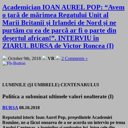
Academician IOAN AUREL POP: “Avem
o ţară de mărimea Regatului Unit al
Marii Britanii şi Irlandei de Nord şi ne
purtăm cu ea de parcă ar fi o parte din
deşertul african!”. INTERVIU în
ZIARUL BURSA de Victor Roncea (I)
October 9th, 2018
VR
2 Comments »
LUMINILE (ŞI UMBRELE) CENTENARULUI
Politica a subminat ultimele valori nealterate (I)
BURSA
08.10.2018
Reputatul istoric Ioan Aurel Pop, preşedintele Academiei
Române, ne-a făcut onoarea de a ne acorda un interviu pe tema
Anului Centenar, a luminilor şi umbrelor lui, între cele din