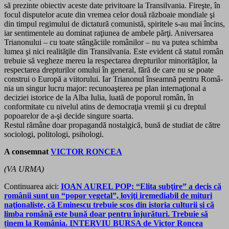
să prezinte obiectiv aceste date privitoare la Transilvania. Fireşte, în
focul disputelor acute din vremea celor două războaie mondiale şi
din timpul regimului de dictatură comunistă, spiritele s-au mai încins,
iar sentimentele au dominat raţiunea de ambele părţi. Aniversarea
Trianonului – cu toate stângăciile românilor – nu va putea schimba
lumea şi nici realităţile din Transilvania. Este evident că statul român
trebuie să vegheze mereu la respectarea drepturilor minorităţilor, la
respectarea drepturilor omului în general, fără de care nu se poate
construi o Europă a viitorului. Iar Trianonul înseamnă pentru Româ­
nia un singur lucru major: recunoaşterea pe plan internaţional a
deciziei istorice de la Alba Iulia, luată de poporul român, în
conformitate cu nivelul atins de democraţia vremii şi cu dreptul
popoarelor de a-şi decide singure soarta.
Restul rămâne doar propagandă nostalgică, bună de studiat de către
sociologi, politologi, psihologi.
A consemnat
VICTOR RONCEA
(VA URMA)
Continuarea aici:
IOAN AUREL POP: “Elita subţire” a decis că
românii sunt un “popor vegetal”, loviţi iremediabil de mituri
naţionaliste, că Eminescu trebuie scos din istoria culturii şi că
limba română este bună doar pentru înjurături. Trebuie să
ținem la România. INTERVIU BURSA de Victor Roncea