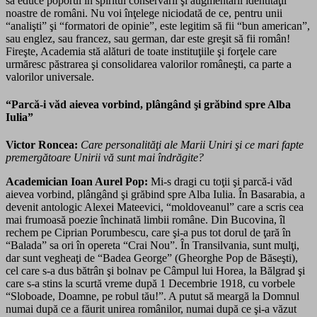
să educe poporul în spiritul conservării şi augmentării identităţii
noastre de români. Nu voi înţelege niciodată de ce, pentru unii
“analişti” şi “formatori de opinie”, este legitim să fii “bun american”,
sau englez, sau francez, sau german, dar este greşit să fii român!
Fireşte, Academia stă alături de toate instituţiile şi forţele care
urmăresc păstrarea şi consolidarea valorilor româneşti, ca parte a
valorilor universale.
“Parcă-i văd aievea vorbind, plângând şi grăbind spre Alba
Iulia”
Victor Roncea:
Care personalităţi ale Marii Uniri şi ce mari fapte
premergătoare Unirii vă sunt mai îndrăgite?
Academician Ioan Aurel Pop:
Mi-s dragi cu toţii şi parcă-i văd
aievea vorbind, plângând şi grăbind spre Alba Iulia. În Basarabia, a
devenit antologic Alexei Mateevici, “moldoveanul” care a scris cea
mai frumoasă poezie închinată limbii române. Din Bucovina, îl
rechem pe Ciprian Porumbescu, care şi-a pus tot dorul de ţară în
“Balada” sa ori în opereta “Crai Nou”. În Transilvania, sunt mulţi,
dar sunt vegheaţi de “Badea George” (Gheorghe Pop de Băseşti),
cel care s-a dus bătrân şi bolnav pe Câmpul lui Horea, la Bălgrad şi
care s-a stins la scurtă vreme după 1 Decembrie 1918, cu vorbele
“Sloboade, Doamne, pe robul tău!”. A putut să meargă la Domnul
numai după ce a făurit unirea românilor, numai după ce şi-a văzut