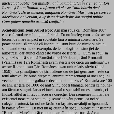
intelectual public, fost ministru al învăţământului în vremea lui Ion
Iliescu şi Petre Roman, a afirmat că el este “mai bătrân decât
Româ­nia”. De asemenea, imaginea Româ­niei Mari, cea pe care cu
adevărat o aniversăm, a lipsit cu desăvârşire din spaţiul public.
Cum putem remedia această confuzie?
Academician Ioan Aurel Pop:
Am mai spus că “România-100”
este o formulare cel puţin nefericită! Eu nu înţeleg cum se fac aceste
lucruri de mare impact în societate fără o minimă consultare. Se
poate ca unii să creadă că istoricii nu sunt buni de nimic şi nici nu
sunt când e vorba, de exemplu, de tehnologia construcţiei de
autostrăzi, dar atunci când este vorba de istorie … Cum să spui, să
sugerezi sau să scrii că România are 100 de ani, când Romanii
(Valahii) sau Ţări Româneşti avem atestate de circa un mileniu? Că
aceste Romanii sau Ţări Româneşti s-au unit relativ târziu (după
1859) – ca şi mulţimea de ţări italiene sau de ţări germane – este cu
totul altceva! Pe bună dreptate, anumiţi reprezentanţi ai unei naţiuni
vecine – mai mult orgolioase decât mari – au zis că România are 100
de ani, iar ţara lor 1000 de ani! Şi nu pot fi blamaţi, pentru că noi ne-
am făcut-o singuri. Iar acel intelectual respectabil nu este istoric, ci
filosof, altfel ar fi făcut necesara corecţie. Din asemenea limitări ale
existenţei noastre ca stat, mulţi seamănă vânt pentru ca noi să
culegem furtună, iar noi ne lăsăm cu laşitate, învăluiţi în ignoranţă,
în bătaia vântului. Eu nici nu aş cultiva în spaţiul public cu insistenţă
“România Mare”, decât ca pe o mare împlinire istorică. Acea