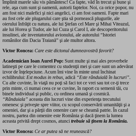
împlinit marele său vis pământesc! Ca fapte, văd în trecut şi bune şi
rele, aşa cum sunt şi oamenii, autorii faptelor. Noi, ca orice popor, nu
am fost nici malefici şi nici angelici, ci am fost oameni. Fapte mari
au fost cele ale plugarului care ştia să pornească plugurile, ale
oierului înfrăţit cu natura, ale lui Ştefan cel Mare şi Mihai Viteazul,
ale lui Horea şi Tudor, ale lui Cuza şi Carol I, ale descoperitorului
insulinei, ale inventatorului avionului, ale autorului “Istoriei
românilor din Dacia Traiană” şi ale multor altora.
Victor Roncea:
Care este dictonul dumneavostră favorit?
Academician Ioan Aurel Pop:
Sunt multe şi mai ales proverbele
latineşti pe care le comentez cu studenţii mei şi care sunt un adevărat
izvor de înţelepciune. Acum îmi vine în minte unul închinat
echilibrului:
Est modus in rebus,
adică
“Este rânduială în lucruri”
.
Cu alte cuvinte, în viaţă nu poţi să faci tot ce vrei sau tot ce-ţi trece
prin minte, ci numai ceea ce se cuvine, în raport cu semenii tăi, cu
binele individual şi public, cu ordinea umană şi cosmică.
“Rânduiala”
aceasta din lucruri vine din experienţa trecutului
omenesc şi priveşte spre viitor, cu scopul conservării umanităţii şi a
omeniei, dar şi a părţii din omenire care se cheamă patrie. În cazul
nostru, partea din omenire este România şi dacă ţinem la lumea
aceasta privită drept cosmos, atunci
trebuie să ţinem la România.
Victor Roncea:
Ce ar putea să ne reunească?