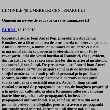
LUMINILE (ŞI UMBRELE) CENTENARULUI
Oamenii au nevoie de educaţie ca să se umanizeze (II)
BURSA
12.10.2018
Reputatul istoric Ioan Aurel Pop, preşedintele Academiei
Române, ne-a făcut onoarea de a ne acorda un interviu pe tema
Anului Centenar, a luminilor şi umbrelor lui, între cele din
urmă numărându-se provocările eternizate ale unor forţe
revanşarde, atât din vestul imediat al României, cât şi, evident,
din răsăritul ei, dar şi excrescenţele lor din interiorul instituţiilor
şi a societăţii româneşti. Despre acestea, profesorul Ioan Aurel
Pop consideră că “unele grupări româneşti de intelectuali
subţiri urmăresc mai mult profitul personal prin publicaţii
şocante, la edituri cu scop primordial lucrativ şi mai puţin
soarta culturii şi a societăţii noastre. Astfel, în timp ce unii
români se ocupă de propaganda proprie, de imaginea proprie şi
a firmelor lor culturale, în afara Româ­niei înfloresc campanii
foarte bine organizate ale propagandei, inclusiv ale
propagandei antiromâ­neşti. Noi, românii, suntem din acest
punct de vedere «privilegiaţi», pentru că avem o propagandă
antiromânească internă, făcută de unii dintre noi, şi una