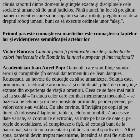
căruia raportul dintre domeniile ştiinţele exacte şi disciplinele cele
sociale şi umane să fie unul judicios. Până atunci, în loc să pregătim
oameni inventivi care să fie capabili să facă roboţi, pregătim noi de-a
dreptul roboţi umani, buni ca să execute ordinele unor “aleşi”.
Primul pas este cunoaşterea martirilor este cunoaşterea faptelor
lor şi evidenţierea semnificaţiei actelor lor
Victor Roncea:
Cum ar putea fi promovate marile şi autenticele
valori intelectuale ale României la nivel european şi internaţional?
Academician Ioan Aurel Pop:
Oamenii, care sunt fiinţe supuse
erorii şi coruptibile (în sensul dat termenului de Jean-Jacques
Rousseau), au nevoie de educaţie ca să se umanizeze. Soluţia este,
prin urmare, o educaţie armonioasă şi echilibrată, plină de cunoştinţe
extrase din experienţa de viaţă a omenirii. Ceea ce se face mai mult
azi la şcoală – în ciuda celor care combat memorarea mecanică – se
bazează pe tehnici şi nu pe cunoştinţe profunde, pe idei perene, pe
valori care s-au validat. Cu alte cuvinte, îi învăţăm pe copii şi pe
tineri să folosească laptopul, tableta, telefonul mobil, să acceseze
date variate, să comunice electronic, să intre pe baze de date şi pe
reţele de socializare, să completeze o fişă, să extragă bani de la
bancomat, să scrie un comentariu politic sau unul sportiv etc.. Altfel
spus, oamenii devin treptat mecanis­me, încetând să mai fie subiecţi