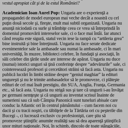
vestul apropiat cât şi de la estul României?
Academician Ioan Aurel Pop:
Un­garia are o experienţă a
propagandei de model european mai veche decât a noastră cu cel
puţin două secole şi, fireşte, mult mai subtil organizată. Ungaria nu
anunţă niciodată cu surle şi trâmbiţe ceea ce vrea să întreprindă în
domeniul promovării intereselor sale, ci o face mai întâi. Iar atunci
când reuşita este sigură, statul vecin iese la rampă cu “artileria grea”
bine instruită şi bine întreţinută. Ungaria nu face serate dedicate
evenimentelor sale la ambasade sau numai la ambasade, ci în mari
universităţi, în muzee, biblioteci celebre, în fundaţii şi asociaţii, în
săli celebre din ţările unde are interese de apărat. Ungaria nu duce
(numai) istorici unguri să ţină conferinţe des­pre “adevărurile” sale, ci
cointeresează profesori şi cercetători străini să facă asta. Ungaria nu
publică lucrări în limbi străine despre “geniul maghiar” la edituri
ungureşti şi nu le trimite ambasadelor să le promoveze, ci plăteşte
edituri de cel mai înalt prestigiu, din SUA, Anglia, Franţa, Germania
etc., să facă asta. Ungaria nu strigă sus şi tare că ungurii i-au învăţat
pe germani nemţeşte şi că ungurii au inventat scrisul înainte de
sumerieni sau că sub Câmpia Panonică sunt tuneluri abisale care
conduc la Atlantic ori în centrul pământului – cum facem noi cu
dacii şi cu tracii noştri, cu tăbliţele de la Tărtăria ori cu peşterile din
Bucegi -, ci lucrează exclusiv cu profesionişti, care ştiu să
promoveze ştiinţific anumite realităţi sau să dea aparenţă ştiinţifică
unor mituri naţionale. Noi, în schimb, dincolo de toate stângăciile,