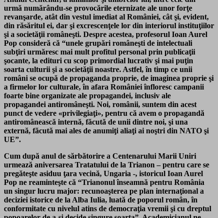
urmă numărându-se provocările eternizate ale unor forţe
revanşarde, atât din vestul imediat al României, cât şi, evident,
din răsăritul ei, dar şi excrescenţele lor din interiorul instituţiilor
şi a societăţii româneşti. Despre acestea, profesorul Ioan Aurel
Pop consideră că “unele grupări româneşti de intelectuali
subţiri urmăresc mai mult profitul personal prin publicaţii
şocante, la edituri cu scop primordial lucrativ şi mai puţin
soarta culturii şi a societăţii noastre. Astfel, în timp ce unii
români se ocupă de propaganda proprie, de imaginea proprie şi
a firmelor lor culturale, în afara Româ­niei înfloresc campanii
foarte bine organizate ale propagandei, inclusiv ale
propagandei antiromâ­neşti. Noi, românii, suntem din acest
punct de vedere «privilegiaţi», pentru că avem o propagandă
antiromânească internă, făcută de unii dintre noi, şi una
externă, făcută mai ales de anumiţi aliaţi ai noştri din NATO şi
UE”.
Cum după anul de sărbătorire a Centenarului Marii Uniri
urmează aniversarea Tratatului de la Trianon – pentru care se
pregăteşte asiduu ţara vecină, Ungaria -, istoricul Ioan Aurel
Pop ne reaminteşte că “Trianonul înseamnă pentru România
un singur lucru major: recunoaşterea pe plan internaţional a
deciziei istorice de la Alba Iulia, luată de poporul român, în
conformitate cu nivelul atins de democraţia vremii şi cu dreptul
popoarelor de a-şi decide singure soarta”. Academicianul ne