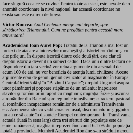
face singură ceea ce se cuvine. Pentru toate acestea, este nevoie de o
anumită coordonare la nivel naţional, iar această coordonare nu
există sau este extrem de firavă.
Victor Roncea:
Anul Centenar merge mai departe, spre
sărbătorirea Trianonului. Cum ne pregătim pentru această mare
aniversare?
Academician Ioan Aurel Pop:
Tratatul de la Trianon a mai fost un
pretext de atacare a intereselor româneşti şi a istoriei românilor şi cu
alte prilejuri. În disputa istorică dintre cele două ţări, este clar că
dreptul istoric a devenit un subiect caduc. Dacă unii dintre factorii de
răspundere din ţara vecină vor relua argumente din arsenalul de
acum 100 de ani, nu vor beneficia de atenţia lumii civilizate. Aceste
argumente erau de genul: geniul civilizator al maghiarilor în Europa
Central-Orient5ală şi în “Bazinul Carpatic”; dreptul Ungariei asupra
unor pământuri şi popoare stăpânite de un mileniu; înapoierea
slavilor şi românilor în raport cu maghiarii; migraţia târzie şi ascunsă
a românilor din Balcani spre regiunile transilvane; caracterul pastoral
al românilor; incapacitatea românilor de a administra Transilvania
etc. Asemenea idei cu vădit caracter rasial, discriminatoriu şi jignitor
nu au ce să caute în disputele Europei contemporane. În Transilvania
actuală (luată în sens larg) circa trei sferturi din populaţie este de
etnie românească, maghiarii reprezentând cam 16-17% din populaţia
totală a provinciei. Membrii Academiei Române s-au străduit mereu