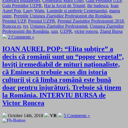
Eliberarii Budapestei
,
Centenarul Marii Uniri
,
Gala Premiilor UZP
,
Gala Premiilor UZPR
,
Hai la Arcul de Triumf
,
ilie badescu
,
Ioan
Aurel Pop
,
Larry Watts
,
Luminile si umbrele Centenarului
,
marea
unire
,
Premiile Uniunea Ziariştilor Profesionişti din România
,
Premiul UZP
,
Premiul UZPR
,
Premiul Ziaristilor Profesionisti 2018
,
Roncea.ro
,
tvr
,
Uniunea Ziaristilor Profesionisti
,
Uniunea Ziariştilor
Profesionişti din România
,
uzp
,
UZPR
,
victor roncea
,
Ziarul Bursa
2 Comments »
IOAN AUREL POP: “Elita subţire” a
decis că românii sunt un “popor vegetal”,
loviţi iremediabil de mituri naţionaliste,
că Eminescu trebuie scos din istoria
culturii şi că limba română este bună
doar pentru înjurături. Trebuie să ținem
la România. INTERVIU BURSA de
Victor Roncea
October 14th, 2018
VR
5 Comments »