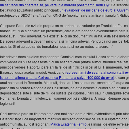
un cantecel din tineretea sa, pe versurile marelui poet martir Radu Gyr
. Ce scandal
fost atunci acuzatorul public principal:
un evasionist de milioane de euro al Guvern
protejeze de DIICOT si-a “tras” un ONG de “monitorizare a antisemitismului”. Ridicol 
Ce spune Parintele azi, din propria sa experienta de voluntar pe Frontul de Est: ca
holocaust”. “Ca a declarat un presedinte, care n-are habar de evenimentele care s-
holocaust… Nu-i adevarat. N-a existat. Nici un document nu arata. Asta este inventia
De aceea adevarul a devenit minciuna si mincina adevar. Pentru ca noi am fost tot
acestia. Si ei au abuzat de bunatatea noastra si ne-au redus la tacere…”
Intr-adevar, daca studiem componenta Comisiei comunistului Iliescu care a elabor
vom vedea cu nu se regaseste nici un academician printre autorii studiului realizat
punct de vedere, Raportul pare a fi la fel de stiintific ca si cel al lui Tismaneanu, r
Basescu, dupa acelasi model. Apoi, cand
reprezentanti de seama ai comunitatii evr
Israelului afirma chiar la Cotroceni ca Romania a salvat 400.000 de evrei
, e cam gr
unui holocaust in Romania. Mai mult, daca ar fi “sa se numere scheletele”, dupa cu
politic din Miscarea Nationala de Rezistenta, balanta nefasta a crimei s-ar inclina 
deposedat de sute si sute de mii de suflete, pe cuprinsul tarii sau in Gulagurile sovie
Romaniei, formata din intelectuali, oameni politici si ofiteri ai Armatei Romane pana 
legionari!
Caci aceasta pare sa fie problema cea mai arzatoare a zilei, evidentiata si prin atacu
Gafencu: faptul ca majoritatea martirilor inchisorilor bolsevice, ca si a luptatorilor 
anticomunista, au fost legionari.
Maica Ecaterina Fermo
, ea insasi de etnie evreias