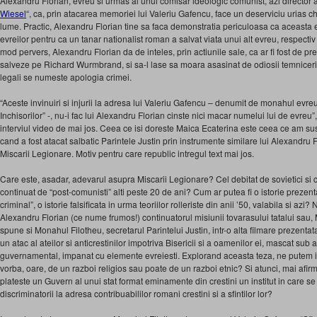
Alexandru Florian, evreu si urmas al unui comisar ideologic comunist, azi director a
Wiesel
“, ca, prin atacarea memoriei lui Valeriu Gafencu, face un deserviciu urias chia
lume. Practic, Alexandru Florian tine sa faca demonstratia periculoasa ca aceasta
evreilor pentru ca un tanar nationalist roman a salvat viata unui alt evreu, respecti
mod pervers, Alexandru Florian da de inteles, prin actiunile sale, ca ar fi fost de pr
salveze pe Richard Wurmbrand, si sa-l lase sa moara asasinat de odiosii temniceri 
legali se numeste apologia crimei.
“Aceste invinuiri si injurii la adresa lui Valeriu Gafencu – denumit de monahul evre
Inchisorilor” -, nu-i fac lui Alexandru Florian cinste nici macar numelui lui de evre
interviul video de mai jos. Ceea ce isi doreste Maica Ecaterina este ceea ce am sust
cand a fost atacat salbatic Parintele Justin prin instrumente similare lui Alexandru
Miscarii Legionare. Motiv pentru care republic intregul text mai jos.
Care este, asadar, adevarul asupra Miscarii Legionare? Cel debitat de sovietici si 
continuat de “post-comunisti” alti peste 20 de ani? Cum ar putea fi o istorie prezenta
criminal”, o istorie falsificata in urma teoriilor rolleriste din anii ’50, valabila si azi
Alexandru Florian (ce nume frumos!) continuatorul misiunii tovarasului tatalui sau
spune si Monahul Filotheu, secretarul Parintelui Justin, intr-o alta filmare prezentat
un atac al ateilor si anticrestinilor impotriva Bisericii si a oamenilor ei, mascat sub 
guvernamental, impanat cu elemente evreiesti. Explorand aceasta teza, ne putem i
vorba, oare, de un razboi religios sau poate de un razboi etnic? Si atunci, mai afi
plateste un Guvern al unui stat format eminamente din crestini un institut in care s
discriminatorii la adresa contribuabililor romani crestini si a sfintilor lor?