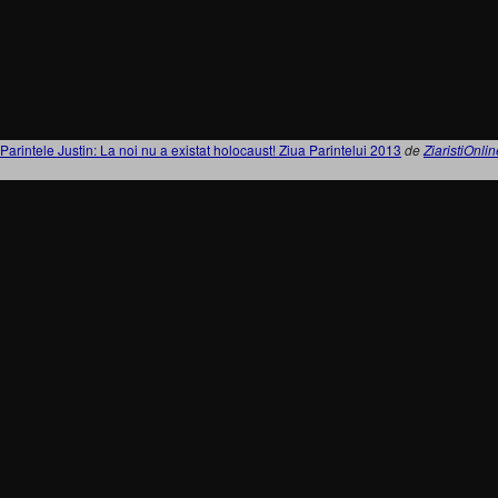
Parintele Justin: La noi nu a existat holocaust! Ziua Parintelui 2013
de
ZiaristiOnli