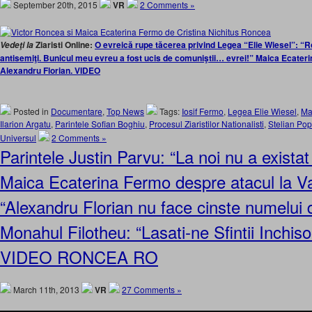
September 20th, 2015
VR
2 Comments »
Ziaristi Online:
O evreică rupe tăcerea privind Legea “Elie Wiesel”: “Ro
Vedeţi la
antisemiţi. Bunicul meu evreu a fost ucis de comuniştii… evrei!” Maica Ecaterin
Alexandru Florian. VIDEO
Posted in
Documentare
,
Top News
Tags:
Iosif Fermo
,
Legea Elie Wiesel
,
Ma
Ilarion Argatu
,
Parintele Sofian Boghiu
,
Procesul Ziaristilor Nationalisti
,
Stelian Po
Universul
2 Comments »
Parintele Justin Parvu: “La noi nu a existat
Maica Ecaterina Fermo despre atacul la V
“Alexandru Florian nu face cinste numelui 
Monahul Filotheu: “Lasati-ne Sfintii Inchisor
VIDEO RONCEA RO
March 11th, 2013
VR
27 Comments »