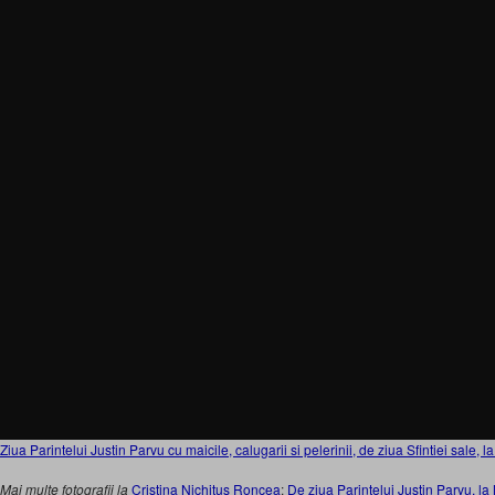
Ziua Parintelui Justin Parvu cu maicile, calugarii si pelerinii, de ziua Sfintiei sale, 
Mai multe fotografii la
Cristina Nichitus Roncea
:
De ziua Parintelui Justin Parvu, l