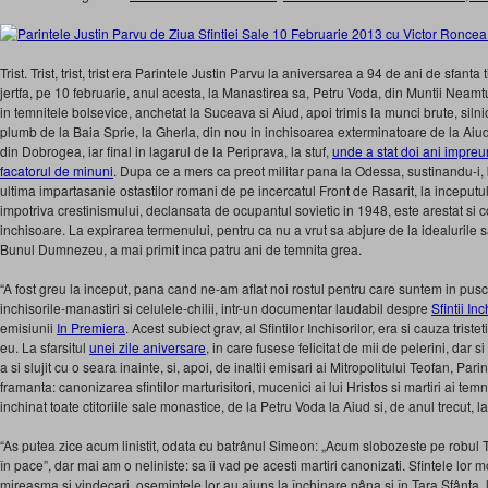
Trist. Trist, trist, trist era Parintele Justin Parvu la aniversarea a 94 de ani de sfanta 
jertfa, pe 10 februarie, anul acesta, la Manastirea sa, Petru Voda, din Muntii Neamtulu
in temnitele bolsevice, anchetat la Suceava si Aiud, apoi trimis la munci brute, silni
plumb de la Baia Sprie, la Gherla, din nou in inchisoarea exterminatoare de la Aiu
din Dobrogea, iar final in lagarul de la Periprava, la stuf,
unde a stat doi ani impreu
facatorul de minuni
. Dupa ce a mers ca preot militar pana la Odessa, sustinandu-i
ultima impartasanie ostastilor romani de pe incercatul Front de Rasarit, la inceputu
impotriva crestinismului, declansata de ocupantul sovietic in 1948, este arestat si
inchisoare. La expirarea termenului, pentru ca nu a vrut sa abjure de la idealurile 
Bunul Dumnezeu, a mai primit inca patru ani de temnita grea.
“A fost greu la inceput, pana cand ne-am aflat noi rostul pentru care suntem in pus
inchisorile-manastiri si celulele-chilii, intr-un documentar laudabil despre
Sfintii Inc
emisiunii
In Premiera
. Acest subiect grav, al Sfintilor Inchisorilor, era si cauza trist
eu. La sfarsitul
unei zile aniversare
, in care fusese felicitat de mii de pelerini, dar 
a si slujit cu o seara inainte, si, apoi, de inaltii emisari ai Mitropolitului Teofan, Pari
framanta: canonizarea sfintilor marturisitori, mucenici ai lui Hristos si martiri ai tem
inchinat toate ctitoriile sale monastice, de la Petru Voda la Aiud si, de anul trecut, l
“As putea zice acum linistit, odata cu batrânul Simeon: „Acum slobozeste pe robul
în pace”, dar mai am o neliniste: sa îi vad pe acesti martiri canonizati. Sfintele lor 
mireasma si vindecari, osemintele lor au ajuns la închinare pâna si în Tara Sfânta, 