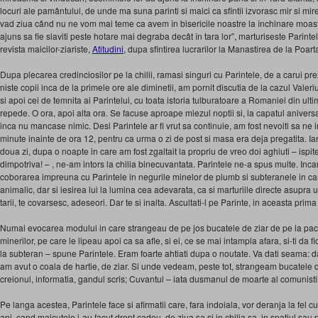
locuri ale pamântului, de unde ma suna parinti si maici ca sfintii izvorasc mir si m
vad ziua când nu ne vom mai teme ca avem în bisericile noastre la închinare moaste
ajuns sa fie slaviti peste hotare mai degraba decât în tara lor”, marturiseste Parintele
revista maicilor-ziariste,
Atitudini,
dupa sfintirea lucrarilor la Manastirea de la Poart
Dupa plecarea credinciosilor pe la chilii, ramasi singuri cu Parintele, de a carui p
niste copii inca de la primele ore ale diminetii, am pornit discutia de la cazul Vale
si apoi cei de temnita ai Parintelui, cu toata istoria tulburatoare a Romaniei din ulti
repede. O ora, apoi alta ora. Se facuse aproape miezul noptii si, la capatul aniversar
inca nu mancase nimic. Desi Parintele ar fi vrut sa continuie, am fost nevoiti sa ne
minute inainte de ora 12, pentru ca urma o zi de post si masa era deja pregatita. I
doua zi, dupa o noapte in care am fost zgaltait la propriu de vreo doi aghiuti – ispit
dimpotriva! – , ne-am intors la chilia binecuvantata. Parintele ne-a spus multe. In
coborarea impreuna cu Parintele in negurile minelor de plumb si subteranele in ca
animalic, dar si iesirea lui la lumina cea adevarata, ca si marturiile directe asupra 
tarii, te covarsesc, adeseori. Dar te si inalta. Ascultati-l pe Parinte, in aceasta prima p
Numai evocarea modului in care strangeau de pe jos bucatele de ziar de pe la pa
minerilor, pe care le lipeau apoi ca sa afle, si ei, ce se mai intampla afara, si-ti da fi
la subteran – spune Parintele. Eram foarte ahtiati dupa o noutate. Va dati seama: 
am avut o coala de hartie, de ziar. Si unde vedeam, peste tot, strangeam bucatele de 
creionul, informatia, gandul scris; Cuvantul – iata dusmanul de moarte al comunistil
Pe langa acestea, Parintele face si afirmatii care, fara indoiala, vor deranja la fel 
ani, cand maicutele i-au facut drept cadou, de ziua sa si in chilia sa, in spatiul sau p