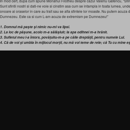
In mod cert, dupa cum spune Monahul Filotheu despre cazul Valeriu Gafencu, “Sfintii
Sunt sfintii nostri si dati-ne voie si cinstim asa cum se intampla in toata lumea, und
onoare ai oraselor in care au trait sau se afla sfintele lor moaste. Nu putem acuza 
Dumnezeu. Este ca si cum L-am acuza de extremism pe Dumnezeu!”
1. Domnul mă paşte şi nimic nu-mi va lipsi.
2. La loc de păşune, acolo m-a sălăşluit; la apa odihnei m-a hrănit.
3. Sufletul meu l-a întors, povăţuitu-m-a pe căile dreptăţii, pentru numele Lui.
4. Că de voi şi umbla în mijlocul morţii, nu mă voi teme de rele; că Tu cu mine e