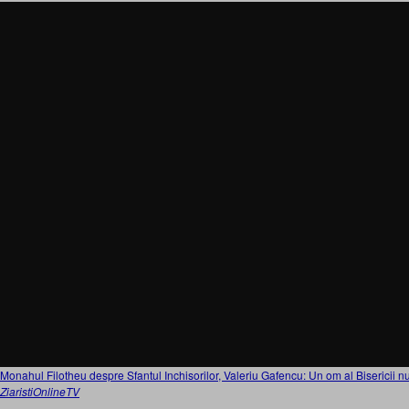
Monahul Filotheu despre Sfantul Inchisorilor, Valeriu Gafencu: Un om al Bisericii nu
ZiaristiOnlineTV