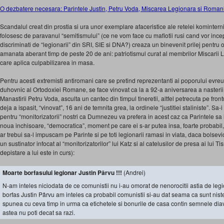
O dezbatere necesara: Parintele Justin, Petru Voda, Miscarea Legionara si Romania. 
Scandalul creat din prostia si ura unor exemplare afaceristice ale retelei kominter
folosesc de paravanul “semitismului” (ce ne vom face cu mafiotii rusi cand vor incep
discriminati de “legionarii” din SRI, SIE si DNA?) creaza un binevenit prilej pentru
amanata aberant timp de peste 20 de ani: patriotismul curat al membrilor Miscarii 
care aplica culpabilizarea in masa.
Pentru acesti extremisti antiromani care se pretind reprezentanti ai poporului evreu
duhovnic al Ortodoxiei Romane, se face vinovat ca la a 92-a aniversarea a nasterii sa
Manastirii Petru Voda, asculta un cantec din timpul tineretii, altfel petrecuta pe frontu
deja a ispasit, “vinovat”, 16 ani de temnita grea, la ordinele “justitiei staliniste”. S
pentru “monitorizatorii” nostri ca Dumnezeu va prefera in acest caz ca Parintele sa 
noua inchisoare, “democratica”, moment pe care ei s-ar putea insa, foarte probabil,
ar trebui sa-l impuscam pe Parinte si pe toti legionarii ramasi in viata, daca bolsevi
un sustinator infocat al “monitorizatorilor” lui Katz si al catelusilor de presa ai lu
depistare a lui este in curs):
Moarte borfasului legionar Justin Pârvu !!!
(Andrei)
N-am inteles niciodata de ce comunistii nu i-au omorat de nenorocitii astia de le
borfas Justin Pârvu am inteles ca probabil comunistii si-au dat seama ca sunt niste
spunea cu ceva timp in urma ca etichetele si bonurile de casa contin semnele diav
astea nu poti decat sa razi.