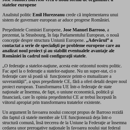
statelor europene
Analistul politic
Emil Hurezeanu
crede că implementarea unui
sistem de guvernare european ar aduce progrese României.
Preşedintele Comisiei Europene,
Jose Manuel Barroso
, a
prezentat, la Strasbourg, în faţa Parlamentului European, o nouă
concepţie despre structura Uniunii Europene.
„Adevărul” a
contactat a serie de specialişti
pe probleme europene care au
analizat noul proiect şi au stabilit eventualele avantaje ale
României în cadrul noii configuraţii statele
.
„O federaţie a statelor-naţiune, acesta este orizontul nostru politic.
Fac apel la o federaţie a statelor-naţiune. Nu un super-stat, ci o
federaţie care să poată să funcţioneze printr-o mutualizare a
suveranităţii”, a spus preşedintele CE, fără a oferi detalii despre noul
proiect european. Transformarea UE într-o federaţie de state
naţionale ar însemna, de fapt, o uniune economică, politică şi
financiară, care în opinia preşedintelui CE ar trebui începută în
viitorul apropiat prin transformarea tratatelor existente.
Un argument în favoarea noului concept propus de Barroso rezidă
din faptul că statele membre ale UE funcţionează deja într-o
structură comună, însă trecerea de la Uniune la Federaţie ar însemna
cedarea unor prerogative naţionale în favoarea noului stat federal