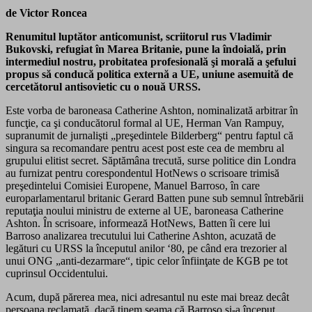
de Victor Roncea
Renumitul luptător anticomunist, scriitorul rus Vladimir
Bukovski, refugiat în Marea Britanie, pune la îndoială, prin
intermediul nostru, probitatea profesională şi morală a şefului
propus să conducă politica externă a UE, uniune asemuită de
cercetătorul antisovietic cu o nouă URSS.
Este vorba de baroneasa Catherine Ashton, nominalizată arbitrar în
funcţie, ca şi conducătorul formal al UE, Herman Van Rampuy,
supranumit de jurnalişti „preşedintele Bilderberg“ pentru faptul că
singura sa recomandare pentru acest post este cea de membru al
grupului elitist secret. Săptămâna trecută, surse politice din Londra
au furnizat pentru corespondentul HotNews o scrisoare trimisă
preşedintelui Comisiei Europene, Manuel Barroso, în care
europarlamentarul britanic Gerard Batten pune sub semnul întrebării
reputaţia noului ministru de externe al UE, baroneasa Catherine
Ashton. În scrisoare, informează HotNews, Batten îi cere lui
Barroso analizarea trecutului lui Catherine Ashton, acuzată de
legături cu URSS la începutul anilor ‘80, pe când era trezorier al
unui ONG „anti-dezarmare“, tipic celor înfiinţate de KGB pe tot
cuprinsul Occidentului.
Acum, după părerea mea, nici adresantul nu este mai breaz decât
persoana reclamată, dacă ţinem seama că Barroso şi-a început