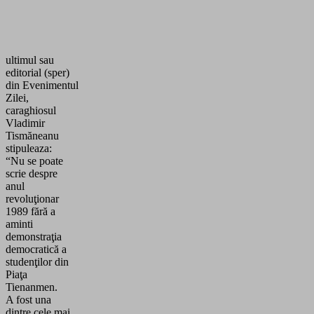
ultimul sau
editorial (sper)
din Evenimentul
Zilei,
caraghiosul
Vladimir
Tismăneanu
stipuleaza:
“Nu se poate
scrie despre
anul
revoluţionar
1989 fără a
aminti
demonstraţia
democratică a
studenţilor din
Piaţa
Tienanmen.
A fost una
dintre cele mai