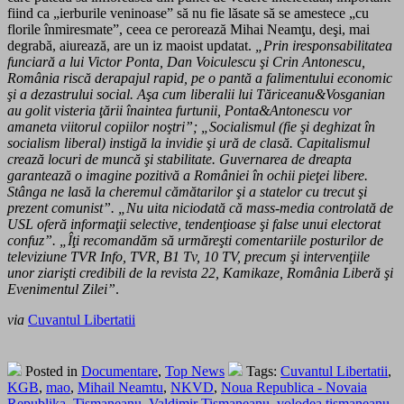
fiind ca „ierburile veninoase” să nu fie lăsate să se amestece „cu
florile înmiresmate”, ceea ce perorează Mihai Neamţu, deşi, mai
degrabă, aiurează, are un iz maoist updatat.
„Prin iresponsabilitatea
funciară a lui Victor Ponta, Dan Voiculescu şi Crin Antonescu,
România riscă derapajul rapid, pe o pantă a falimentului economic
şi a dezastrului social. Aşa cum liberalii lui Tăriceanu
&
Vosganian
au golit visteria ţării înaintea furtunii, Ponta
&
Antonescu vor
amaneta viitorul copiilor noştri”; „Socialismul (fie şi deghizat în
socialism liberal) instigă la invidie şi ură de clasă. Capitalismul
crează locuri de muncă şi stabilitate. Guvernarea de dreapta
garantează o imagine pozitivă a României în ochii pieţei libere.
Stânga ne lasă la cheremul cămătarilor şi a statelor cu trecut şi
prezent comunist”. „Nu uita niciodată că mass-media controlată de
USL oferă informaţii selective, tendenţioase şi false unui electorat
confuz”. „Îţi recomandăm să urmăreşti comentariile posturilor de
televiziune TVR Info, TVR, B1 Tv, 10 TV, precum şi intervenţiile
unor ziarişti credibili de la revista 22, Kamikaze, România Liberă şi
Evenimentul Zilei”
.
via
Cuvantul Libertatii
Posted in
Documentare
,
Top News
Tags:
Cuvantul Libertatii
,
KGB
,
mao
,
Mihail Neamtu
,
NKVD
,
Noua Republica - Novaia
Republika
,
Tismaneanu
,
Valdimir Tismaneanu
,
volodea tismaneanu