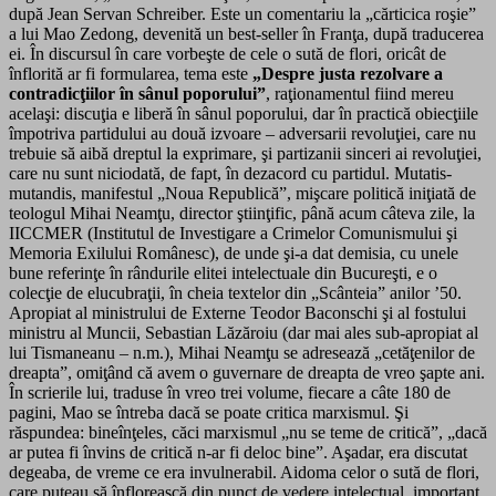
după Jean Servan Schreiber. Este un comentariu la „cărticica roşie”
a lui Mao Zedong, devenită un best-seller în Franţa, după traducerea
ei. În discursul în care vorbeşte de cele o sută de flori, oricât de
înflorită ar fi formularea, tema este
„Despre justa rezolvare a
contradicţiilor în sânul poporului”
, raţionamentul fiind mereu
acelaşi: discuţia e liberă în sânul poporului, dar în practică obiecţiile
împotriva partidului au două izvoare – adversarii revoluţiei, care nu
trebuie să aibă dreptul la exprimare, şi partizanii sinceri ai revoluţiei,
care nu sunt niciodată, de fapt, în dezacord cu partidul. Mutatis-
mutandis, manifestul „Noua Republică”, mişcare politică iniţiată de
teologul Mihai Neamţu, director ştiinţific, până acum câteva zile, la
IICCMER (Institutul de Investigare a Crimelor Comunismului şi
Memoria Exilului Românesc), de unde şi-a dat demisia, cu unele
bune referinţe în rândurile elitei intelectuale din Bucureşti, e o
colecţie de elucubraţii, în cheia textelor din „Scânteia” anilor ’50.
Apropiat al ministrului de Externe Teodor Baconschi şi al fostului
ministru al Muncii, Sebastian Lăzăroiu (dar mai ales sub-apropiat al
lui Tismaneanu – n.m.), Mihai Neamţu se adresează „cetăţenilor de
dreapta”, omiţând că avem o guvernare de dreapta de vreo şapte ani.
În scrierile lui, traduse în vreo trei volume, fiecare a câte 180 de
pagini, Mao se întreba dacă se poate critica marxismul. Şi
răspundea: bineînţeles, căci marxismul „nu se teme de critică”, „dacă
ar putea fi învins de critică n-ar fi deloc bine”. Aşadar, era discutat
degeaba, de vreme ce era invulnerabil. Aidoma celor o sută de flori,
care puteau să înflorească din punct de vedere intelectual, important