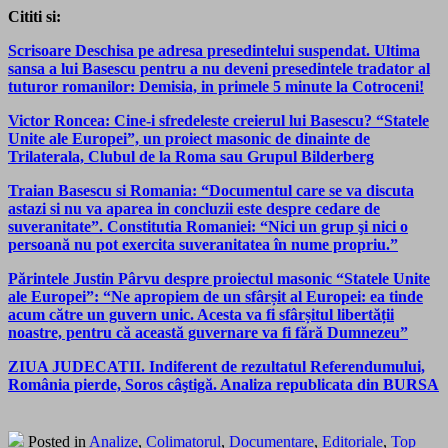
Cititi si:
Scrisoare Deschisa pe adresa presedintelui suspendat. Ultima
sansa a lui Basescu pentru a nu deveni presedintele tradator al
tuturor romanilor: Demisia, in primele 5 minute la Cotroceni!
Victor Roncea: Cine-i sfredeleste creierul lui Basescu? “Statele
Unite ale Europei”, un proiect masonic de dinainte de
Trilaterala, Clubul de la Roma sau Grupul Bilderberg
Traian Basescu si Romania: “Documentul care se va discuta
astazi si nu va aparea in concluzii este despre cedare de
suveranitate”. Constitutia Romaniei: “Nici un grup şi nici o
persoană nu pot exercita suveranitatea în nume propriu.”
Părintele Justin Pârvu despre proiectul masonic “Statele Unite
ale Europei”: “Ne apropi­em de un sfârșit al Europei: ea tinde
acum către un guvern unic. Acesta va fi sfârșitul libertății
noastre, pentru că această guvernare va fi fără Dumnezeu”
ZIUA JUDECATII. Indiferent de rezultatul Referendumului,
România pierde, Soros câştigă. Analiza republicata din BURSA
Posted in
Analize
,
Colimatorul
,
Documentare
,
Editoriale
,
Top