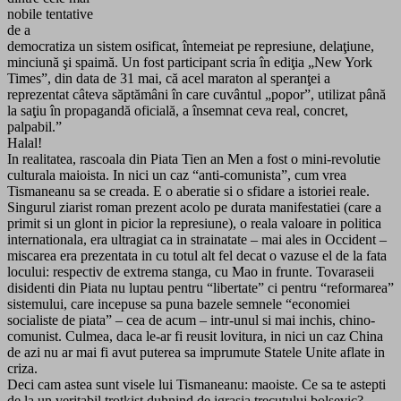
nobile tentative
de a
democratiza un sistem osificat, întemeiat pe represiune, delaţiune,
minciună şi spaimă. Un fost participant scria în ediţia „New York
Times”, din data de 31 mai, că acel maraton al speranţei a
reprezentat câteva săptămâni în care cuvântul „popor”, utilizat până
la saţiu în propagandă oficială, a însemnat ceva real, concret,
palpabil.”
Halal!
In realitatea, rascoala din Piata Tien an Men a fost o mini-revolutie
culturala maioista. In nici un caz “anti-comunista”, cum vrea
Tismaneanu sa se creada. E o aberatie si o sfidare a istoriei reale.
Singurul ziarist roman prezent acolo pe durata manifestatiei (care a
primit si un glont in picior la represiune), o reala valoare in politica
internationala, era ultragiat ca in strainatate – mai ales in Occident –
miscarea era prezentata in cu totul alt fel decat o vazuse el de la fata
locului: respectiv de extrema stanga, cu Mao in frunte. Tovaraseii
disidenti din Piata nu luptau pentru “libertate” ci pentru “reformarea”
sistemului, care incepuse sa puna bazele semnele “economiei
socialiste de piata” – cea de acum – intr-unul si mai inchis, chino-
comunist. Culmea, daca le-ar fi reusit lovitura, in nici un caz China
de azi nu ar mai fi avut puterea sa imprumute Statele Unite aflate in
criza.
Deci cam astea sunt visele lui Tismaneanu: maoiste. Ce sa te astepti
de la un veritabil trotkist duhnind de igrasia trecutului bolsevic?