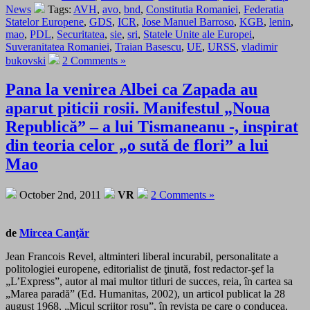
News
Tags:
AVH
,
avo
,
bnd
,
Constitutia Romaniei
,
Federatia
Statelor Europene
,
GDS
,
ICR
,
Jose Manuel Barroso
,
KGB
,
lenin
,
mao
,
PDL
,
Securitatea
,
sie
,
sri
,
Statele Unite ale Europei
,
Suveranitatea Romaniei
,
Traian Basescu
,
UE
,
URSS
,
vladimir
bukovski
2 Comments »
Pana la venirea Albei ca Zapada au
aparut piticii rosii. Manifestul „Noua
Republică” – a lui Tismaneanu -, inspirat
din teoria celor „o sută de flori” a lui
Mao
October 2nd, 2011
VR
2 Comments »
de
Mircea Canţăr
Jean Francois Revel, altminteri liberal incurabil, personalitate a
politologiei europene, editorialist de ţinută, fost redactor-şef la
„L’Express”, autor al mai multor titluri de succes, reia, în cartea sa
„Marea paradă” (Ed. Humanitas, 2002), un articol publicat la 28
august 1968, „Micul scriitor roşu”, în revista pe care o conducea,