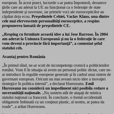
european. În acest punct, lucrurile s-ar putea împotmoli, deoarece
ţările care au aderat la UE au funcţionat ca o federaţie de state
independente şi suverane, iar primele voci ale euroscepticilor au
căpătat deja ecou.
Preşedintele Cehiei, Vaclav Klaus, una dintre
cele mai efervescente personalităţi eurosceptice, a respins
propunerea lansată de preşedintele CE.
„Resping cu fermitate această idee a lui Jose Barroso. În 2004
am aderat la Uniunea Europeană şi nu la o federaţie în care
vom deveni o provincie fără importanţă”, a comentat şeful
statului ceh.
Avantaj pentru România
„În primul rând, ne-ar scuti de incompetenţa cronică a politicienilor
români. Vom fi în situaţia să avem un personal politic dictat, care ne-
ar introduce în regulile europene generale şi în cadrul unui sistem de
guvernare european. Oricum nu mai aveam nicio idee a inovaţiei
strategice în politica internă”, a declarat Hurezeanu.
Emil
Hurezeanu nu consideră un impediment nici posibila cedare a
suveranităţii naţionale.
„Nu suntem atât de ataşaţi de mistica
statului naţional ca francezii. În concluzie, o formă occidentală
obligatorie îmbinată cu un conţinut plastic, al nostru, ar putea da
roade”, a arătat Hurezeanu.