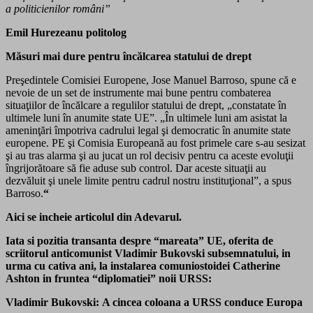
a politicienilor români”
Emil Hurezeanu politolog
Măsuri mai dure pentru încălcarea statului de drept
Preşedintele Comisiei Europene, Jose Manuel Barroso, spune că e
nevoie de un set de instrumente mai bune pentru combaterea
situaţiilor de încălcare a regulilor statului de drept, „constatate în
ultimele luni în anumite state UE”. „În ultimele luni am asistat la
ameninţări împotriva cadrului legal şi democratic în anumite state
europene. PE şi Comisia Europeană au fost primele care s-au sesizat
şi au tras alarma şi au jucat un rol decisiv pentru ca aceste evoluţii
îngrijorătoare să fie aduse sub control. Dar aceste situaţii au
dezvăluit şi unele limite pentru cadrul nostru instituţional”, a spus
Barroso.
“
Aici se incheie articolul din Adevarul.
Iata si pozitia transanta despre “mareata” UE, oferita de
scriitorul anticomunist Vladimir Bukovski subsemnatului, in
urma cu cativa ani, la instalarea comuniostoidei Catherine
Ashton in fruntea “diplomatiei” noii URSS:
Vladimir Bukovski:
A cincea coloana a URSS conduce Europa