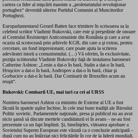
cariera ca lider al mişcării maoiste a „proletariatului revoluţionar
portughez“ devenită ulterior Partidul Comunist al Muncitorilor
Portughezi.
Europarlamentarul Gerard Batten face trimitere în scrisoarea sa la
celebrul scriitor Vladimir Bukovski, care este şi preşedinte de onoare
al Centrului Rezistenţei Anticomuniste din România şi care a avut
ocazia să scotoceasă prin arhivele KGB, din care a şi extras, pentru
cercetare, un fond impresionant, care poate ajuta la scrierea
adevăratei istorii a comunismului. (…) Vă oferim, în exclusivitate,
poziţia scriitorului Vladimir Bukovsky faţă de instalarea baronesei
Catherine Ashton: „Lenin a dat-o în bară, Stalin a dat-o în bară,
Hruşciov a dat-o în bară, Andropov a dat-o în bară, chiar şi
Gorbaciov a dat-o în bară. Dar Comisarii de Bruxelles acum au
reuşit“.
Bukovski: Comisarii UE, mai tari ca cei ai URSS
Numirea baronesei Ashton ca ministru de Externe al UE a fost
făcută în spatele uşilor închise, în cele mai bune tradiţii ale Biroului
Politic sovietic. Parlamentele naţionale, presa şi publicul nu au avut
nicio şansă să discute meritele candidaturii ei în avans – ne-au fost
prezentate ca un fapt împlinit. Şi, bineînţeles, viitoarea aprobare a
Sovietului Suprem European este văzută ca o concluzie anticipată –
după cum nu au întârziat nici felicitările în cor de la liderii mondiali.