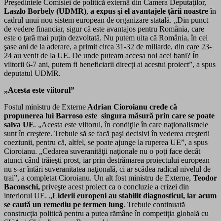
Preşedintele Comisiei de politică externă din Camera Deputaţilor,
Laszlo Borbely (UDMR)
,
a expus şi el avantajele ţării noastre
în
cadrul unui nou sistem european de organizare statală. „Din punct
de vedere financiar, sigur că este avantajos pentru România, care
este o ţară mai puţin dezvoltată. Nu putem uita că România, în cei
şase ani de la aderare, a primit circa 31-32 de miliarde, din care 23-
24 au venit de la UE. De unde puteam accesa noi acei bani? În
viitorii 6-7 ani, putem fi beneficiarii direcţi ai acestui proiect”, a spus
deputatul UDMR.
„Acesta este viitorul”
Fostul ministru de Externe
Adrian Cioroianu
crede că
propunerea lui Barroso este singura măsură prin care se poate
salva UE
. „Acesta este viitorul, în condiţile în care naţionalismele
sunt în creştere. Trebuie să se facă paşi decisivi în vederea creşterii
coeziunii, pentru că, altfel, se poate ajunge la ruperea UE”, a spus
Cioroianu. „Cedarea suveranităţii naţionale nu o poţi face decât
atunci când trăieşti prost, iar prin destrămarea proiectului european
nu s-ar întări suveranitatea naţională, ci ar scădea radical nivelul de
trai”, a completat Cioroianu. Un alt fost ministru de Externe,
Teodor
Baconschi,
priveşte acest proiect ca o concluzie a crizei din
interiorul UE. „
Liderii europeni au stabilit diagnosticul, iar acum
se caută un remediu pe termen lung
. Trebuie continuată
construcţia politică pentru a putea rămâne în competiţia globală cu