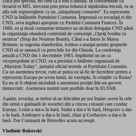
Dacă pot specula, nu cred că a fost o idioată. În conformitate cu
dosarul ei MI5, strecurat prin presa britanică săptămâna trecută, ea se
afla sub supraveghere ca un „simpatizant comunist“. Ea reprezenta
CND la întâlnirile Partidului Comunist. Împreună cu tovarăşii ei din
CND, avea legături apropiate cu Partidul Comunist Francez. În
1980, ea şi două comuniste britanice au alcătuit delegaţia CND până
la organizaţia olandeză controlată de comunişti „Opriţi bomba cu
neutron“ (Stop the Neutron Bomb). Când s-a întors în Marea
Britanie, la sugestia olandezilor, Ashton a aranjat pentru grupurile
CND să se unească cu perechile lor din Olanda. La conferinţa
anuală a CND din 1 decembrie 1983, împlinind un an ca
vicepreşedinte al CND, ea a prezidat o întâlnire organizată de
„Marxism Today“, jurnalul oficial teoretic al Partidului Comunist.
Cu un asemenea trecut, cum ar putea ea să fie de încredere pentru a
reprezenta Europa pe scena lumii, de exemplu, în relaţiile cu Rusia?
Ea nu ar fi obţinut niciodată o asemenea poziţie într-un guvern
democratic. Asemenea numiri sunt posibile doar în EUSSR.
Aşadar, tovarăşi, ar trebui să ne felicităm pe noi înşine: avem în cele
din urmă o grămadă de sovietici din a cincea coloană care conduc
Europa. Lenin a dat-o în bară, Stalin a dat-o în bară, Hruşciov a dat-
o în bară, Andropov a dat-o în bară, chiar şi Gorbaciov a dat-o în
bară. Dar Comisarii de Bruxelles acum au reuşit.
Vladimir Bukovski