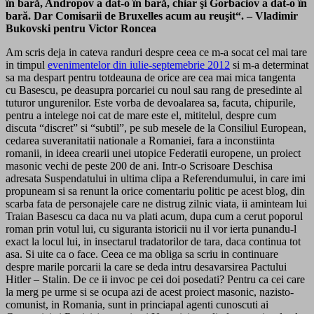
în bară, Andropov a dat-o în bară, chiar şi Gorbaciov a dat-o în
bară. Dar Comisarii de Bruxelles acum au reuşit“. – Vladimir
Bukovski pentru Victor Roncea
Am scris deja in cateva randuri despre ceea ce m-a socat cel mai tare
in timpul
evenimentelor din iulie-septemebrie 2012
si m-a determinat
sa ma despart pentru totdeauna de orice are cea mai mica tangenta
cu Basescu, pe deasupra porcariei cu noul sau rang de presedinte al
tuturor ungurenilor. Este vorba de devoalarea sa, facuta, chipurile,
pentru a intelege noi cat de mare este el, mititelul, despre cum
discuta “discret” si “subtil”, pe sub mesele de la Consiliul European,
cedarea suveranitatii nationale a Romaniei, fara a inconstiinta
romanii, in ideea crearii unei utopice Federatii europene, un proiect
masonic vechi de peste 200 de ani. Intr-o Scrisoare Deschisa
adresata Suspendatului in ultima clipa a Referendumului, in care imi
propuneam si sa renunt la orice comentariu politic pe acest blog, din
scarba fata de personajele care ne distrug zilnic viata, ii aminteam lui
Traian Basescu ca daca nu va plati acum, dupa cum a cerut poporul
roman prin votul lui, cu siguranta istoricii nu il vor ierta punandu-l
exact la locul lui, in insectarul tradatorilor de tara, daca continua tot
asa. Si uite ca o face. Ceea ce ma obliga sa scriu in continuare
despre marile porcarii la care se deda intru desavarsirea Pactului
Hitler – Stalin. De ce ii invoc pe cei doi posedati? Pentru ca cei care
la merg pe urme si se ocupa azi de acest proiect masonic, nazisto-
comunist, in Romania, sunt in princiapal agenti cunoscuti ai