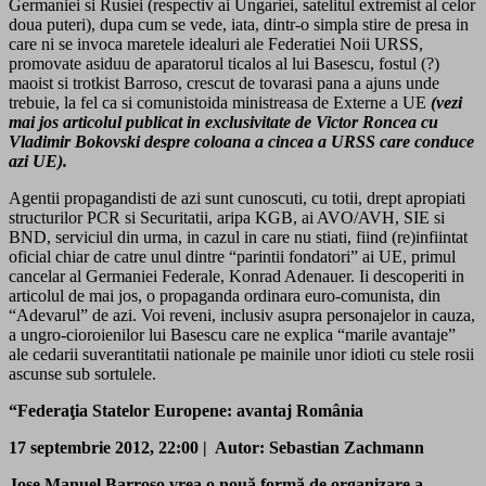
Germaniei si Rusiei (respectiv ai Ungariei, satelitul extremist al celor
doua puteri), dupa cum se vede, iata, dintr-o simpla stire de presa in
care ni se invoca maretele idealuri ale Federatiei Noii URSS,
promovate asiduu de aparatorul ticalos al lui Basescu, fostul (?)
maoist si trotkist Barroso, crescut de tovarasi pana a ajuns unde
trebuie, la fel ca si comunistoida ministreasa de Externe a UE
(vezi
mai jos articolul publicat in exclusivitate de Victor Roncea cu
Vladimir Bokovski despre coloana a cincea a URSS care conduce
azi UE).
Agentii propagandisti de azi sunt cunoscuti, cu totii, drept apropiati
structurilor PCR si Securitatii, aripa KGB, ai AVO/AVH, SIE si
BND, serviciul din urma, in cazul in care nu stiati, fiind (re)infiintat
oficial chiar de catre unul dintre “parintii fondatori” ai UE, primul
cancelar al Germaniei Federale, Konrad Adenauer. Ii descoperiti in
articolul de mai jos, o propaganda ordinara euro-comunista, din
“Adevarul” de azi. Voi reveni, inclusiv asupra personajelor in cauza,
a ungro-cioroienilor lui Basescu care ne explica “marile avantaje”
ale cedarii suverantitatii nationale pe mainile unor idioti cu stele rosii
ascunse sub sortulele.
“Federaţia Statelor Europene: avantaj România
17 septembrie 2012, 22:00 | Autor: Sebastian Zachmann
Jose Manuel Barroso vrea o nouă formă de organizare a