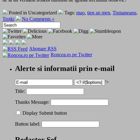
Posted in Uncategorized
Tags:
mao
,
tien an men
,
Tismaneanu
,
Trotki
No Comments »
Abonare RSS
Roncea.ro pe Twitter
Alerte si informatii prin e-mail
'>
Title:
Thanks Message:
Display Submit button
Button label:
Redactor Șef