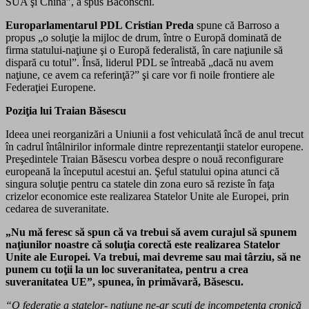
SUA şi China”, a spus Baconschi.
Europarlamentarul PDL Cristian Preda
spune că Barroso a
propus „o soluţie la mijloc de drum, între o Europă dominată de
firma statului-naţiune şi o Europă federalistă, în care naţiunile să
dispară cu totul”. Însă, liderul PDL se întreabă „dacă nu avem
naţiune, ce avem ca referinţă?” şi care vor fi noile frontiere ale
Federaţiei Europene.
Poziţia lui Traian Băsescu
Ideea unei reorganizări a Uniunii a fost vehiculată încă de anul trecut
în cadrul întâlnirilor informale dintre reprezentanţii statelor europene.
Preşedintele Traian Băsescu vorbea despre o nouă reconfigurare
europeană la începutul acestui an. Şeful statului opina atunci că
singura soluţie pentru ca statele din zona euro să reziste în faţa
crizelor economice este realizarea Statelor Unite ale Europei, prin
cedarea de suveranitate.
„Nu mă feresc să spun că va trebui să avem curajul să spunem
naţiunilor noastre că soluţia corectă este realizarea Statelor
Unite ale Europei. Va trebui, mai devreme sau mai târziu, să ne
punem cu toţii la un loc suveranitatea, pentru a crea
suveranitatea UE”, spunea, în primăvară, Băsescu.
“O federaţie a statelor- naţiune ne-ar scuti de incompetenţa cronică