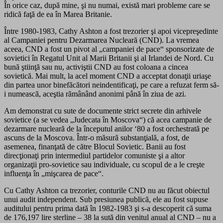
În orice caz, după mine, şi nu numai, există mari probleme care se
ridică faţă de ea în Marea Britanie.
Între 1980-1983, Cathy Ashton a fost trezorier şi apoi vicepreşedinte
al Campaniei pentru Dezarmarea Nucleară (CND). La vremea
aceea, CND a fost un pivot al „campaniei de pace“ sponsorizate de
sovietici în Regatul Unit al Marii Britanii şi al Irlandei de Nord. Cu
bună ştiinţă sau nu, activiştii CND au fost coloana a cincea
sovietică. Mai mult, la acel moment CND a acceptat donaţii uriaşe
din partea unor binefăcători neindentificaţi, pe care a refuzat ferm să-
i numească, aceştia rămânând anonimi până în ziua de azi.
Am demonstrat cu sute de documente strict secrete din arhivele
sovietice (a se vedea „Judecata în Moscova“) că acea campanie de
dezarmare nucleară de la începutul anilor ‘80 a fost orchestrată pe
ascuns de la Moscova. Într-o măsură substanţială, a fost, de
asemenea, finanţată de către Blocul Sovietic. Banii au fost
direcţionaţi prin intermediul partidelor comuniste şi a altor
organizaţii pro-sovietice sau individuale, cu scopul de a le creşte
influenţa în „mişcarea de pace“.
Cu Cathy Ashton ca trezorier, conturile CND nu au făcut obiectul
unui audit independent. Sub presiunea publică, ele au fost supuse
auditului pentru prima dată în 1982-1983 şi s-a descoperit că suma
de 176,197 lire sterline – 38 la sută din venitul anual al CND – nu a