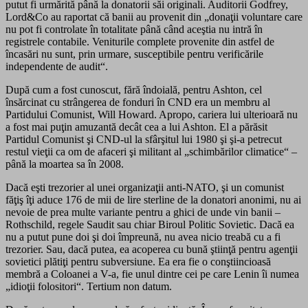
putut fi urmărită până la donatorii săi originali. Auditorii Godfrey,
Lord&Co au raportat că banii au provenit din „donaţii voluntare care
nu pot fi controlate în totalitate până când aceştia nu intră în
registrele contabile. Veniturile complete provenite din astfel de
încasări nu sunt, prin urmare, susceptibile pentru verificările
independente de audit“.
După cum a fost cunoscut, fără îndoială, pentru Ashton, cel
însărcinat cu strângerea de fonduri în CND era un membru al
Partidului Comunist, Will Howard. Apropo, cariera lui ulterioară nu
a fost mai puţin amuzantă decât cea a lui Ashton. El a părăsit
Partidul Comunist şi CND-ul la sfârşitul lui 1980 şi şi-a petrecut
restul vieţii ca om de afaceri şi militant al „schimbărilor climatice“ –
până la moartea sa în 2008.
Dacă eşti trezorier al unei organizaţii anti-NATO, şi un comunist
făţiş îţi aduce 176 de mii de lire sterline de la donatori anonimi, nu ai
nevoie de prea multe variante pentru a ghici de unde vin banii –
Rothschild, regele Saudit sau chiar Biroul Politic Sovietic. Dacă ea
nu a putut pune doi şi doi împreună, nu avea nicio treabă cu a fi
trezorier. Sau, dacă putea, ea acoperea cu bună ştiinţă pentru agenţii
sovietici plătiţi pentru subversiune. Ea era fie o conştiincioasă
membră a Coloanei a V-a, fie unul dintre cei pe care Lenin îi numea
„idioţii folositori“. Tertium non datum.