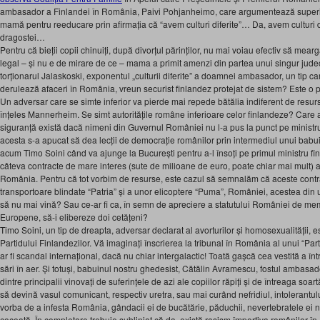
ambasador a Finlandei în România, Paivi Pohjanheimo, care argumentează superior 
mamă pentru reeducare prin afirmația că “avem culturi diferite”… Da, avem culturi dif
dragostei…
Pentru că bieții copii chinuiți, după divorțul părinților, nu mai voiau efectiv să mearg
legal – și nu e de mirare de ce – mama a primit amenzi din partea unui singur jud
torționarul Jalaskoski, exponentul „culturii diferite” a doamnei ambasador, un tip ca
derulează afaceri în România, vreun securist finlandez protejat de sistem? Este o 
Un adversar care se simte inferior va pierde mai repede bătălia indiferent de resur
înțeles Mannerheim. Se simt autoritățile române inferioare celor finlandeze? Care ar
siguranță există dacă nimeni din Guvernul României nu l-a pus la punct pe ministr
acesta s-a apucat să dea lecții de democrație românilor prin intermediul unui babu
acum Timo Soini când va ajunge la București pentru a-l însoți pe primul ministru fin
câteva contracte de mare interes (sute de milioane de euro, poate chiar mai mult) a
România. Pentru că tot vorbim de resurse, este cazul să semnalăm că aceste contr
transportoare blindate “Patria” și a unor elicoptere “Puma”, României, acestea din u
să nu mai vină? Sau ce-ar fi ca, în semn de apreciere a statutului României de mem
Europene, să-i elibereze doi cetățeni?
Timo Soini, un tip de dreapta, adversar declarat al avorturilor și homosexualității, e
Partidului Finlandezilor. Vă imaginați înscrierea la tribunal în România al unui “Pa
ar fi scandal internațional, dacă nu chiar intergalactic! Toată gașcă cea vestită a î
sări în aer. Și totuși, babuinul nostru ghedesist, Cătălin Avramescu, fostul ambasa
dintre principalii vinovați de suferințele de azi ale copiilor răpiți și de întreaga soar
să devină vasul comunicant, respectiv uretra, sau mai curând nefridiul, intolerantul
vorba de a infesta România, gândacii ei de bucătărie, păduchii, nevertebratele ei n
cocoață. În completare trebuie subliniat că da, există rasism împortiva românilor î