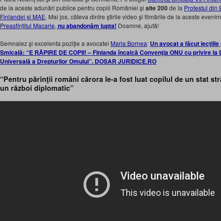
de la aceste adunări publice pentru copiii României şi
alte 200
de la
Protestul din
Finlandei şi MAE
. Mai jos, câteva dintre ştirile video şi filmările de la aceste eve
Preasfinţitul Macarie,
nu abandonăm lupta!
Doamne, ajută!
Semnalez şi excelenta poziţie a avocatei
Maria Bornea
:
Un avocat a făcut lecţiil
Smicală: “E RĂPIRE DE COPII! – Finlanda încalcă Convenţia ONU cu privire la Dr
Universală a Drepturilor Omului”. DOSAR JURIDICE.RO
“Pentru părinţii români cărora le-a fost luat copilul de un stat st
un război diplomatic”