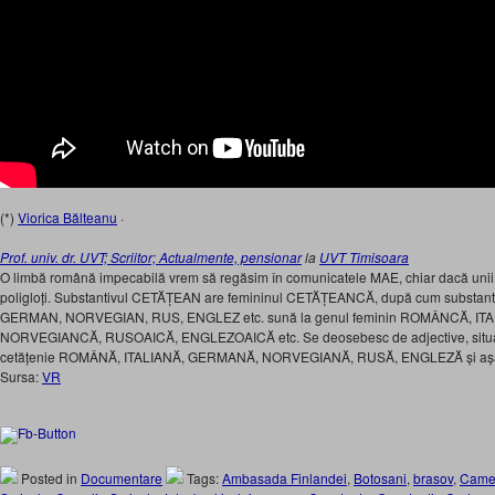
(*)
Viorica Bălteanu
·
Prof. univ. dr. UVT; Scriitor; Actualmente, pensionar
la
UVT Timisoara
O limbă română impecabilă vrem să regăsim în comunicatele MAE, chiar dacă unii di
poligloți. Substantivul CETĂȚEAN are femininul CETĂȚEANCĂ, după cum substan
GERMAN, NORVEGIAN, RUS, ENGLEZ etc. sună la genul feminin ROMÂNCĂ, I
NORVEGIANCĂ, RUSOAICĂ, ENGLEZOAICĂ etc. Se deosebesc de adjective, situați
cetățenie ROMÂNĂ, ITALIANĂ, GERMANĂ, NORVEGIANĂ, RUSĂ, ENGLEZĂ și așa
Sursa:
VR
Posted in
Documentare
Tags:
Ambasada Finlandei
,
Botosani
,
brasov
,
Camel