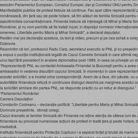
sesizăm Parlamentul European, Consiliul Europei, dar și Comitetul ONU pentru Drep
Manifestațiile publice de protest trebuie să continue. Fac apel către reprezentanții p
românească, din țară sau de peste hotare, să fim alături de familia Smicală pentru 
așezămintele concentraționare. Finlanda trebuie să înțeleagă că Mihai și Maria Smica
României, și nu vom permite să fie tratați injust, în disprețul normelor internațional
omenesc. Libertate pentru Maria și Mihai Smicală!”, a declarat deputatul.
Redăm mai jos declarația acestuia, ca text și video, precum și pe cea scrisă a col
Dobrovie.
Reamintim că ieri, profesorul Radu Carp, secretarul executiv al PNL și co-președint
a expus o poziție instituțională legată de Cazul Camelia Smicală în care afirmă negr
unui fapt fără precedent în analele diplomatice post-1989, în ceea ce privește un s
“Reprezentanții PNL au contactat Ambasada Finlandei la București pentru a avea
ambasador în vederea discutării cazului Smicală. În momentul în care reprezentanț
acestei solicitări, s-a încetat orice corespondență. Avem de-a face, din păcate, cu 
autoritățile finlandeze refuză în continuare dialogul deschis pe marginea acestui c
la solicitări similare din partea PNL, se răspunde practic cu un refuz al dialogului.”
“Parlamentul României
Camera Deputaților
Constantin Codreanu – declarație politică: ”Libertate pentru Maria și Mihai Smicală
Domnule președinte, stimați colegi,
Cazul dramatic al familiei Smicală din Finlanda ne reține atenția de câteva luni de zi
finlandeze au provocat numeroase acțiuni de protest în toată țara și peste hotare, d
mediatică.
Instituția finlandeză pentru Protecția Copilului i-a separat forțat și brutal de mama l
nefondate suspiciuni de intenție de a emigra în România, pe copiii minori ai doam