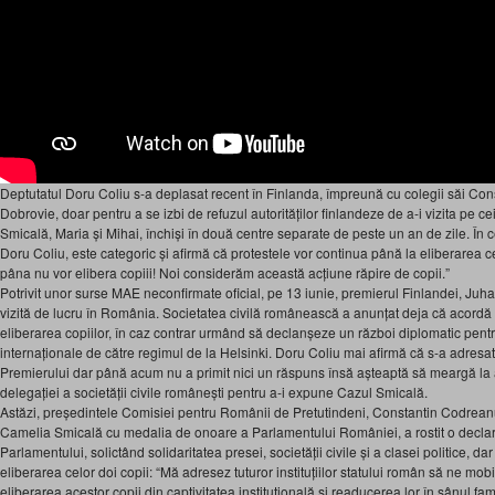
Deptutatul Doru Coliu s-a deplasat recent în Finlanda, împreună cu colegii săi Co
Dobrovie, doar pentru a se izbi de refuzul autorităților finlandeze de a-i vizita pe ce
Smicală, Maria și Mihai, închiși în două centre separate de peste un an de zile. În
Doru Coliu, este categoric și afirmă că protestele vor continua până la eliberarea c
pâna nu vor elibera copiii! Noi considerăm această acțiune răpire de copii.”
Potrivit unor surse MAE neconfirmate oficial, pe 13 iunie, premierul Finlandei, Juha
vizită de lucru în România. Societatea civilă românească a anunțat deja că acordă
eliberarea copiilor, în caz contrar urmând să declanșeze un război diplomatic pentr
internaționale de către regimul de la Helsinki. Doru Coliu mai afirmă că s-a adresa
Premierului dar până acum nu a primit nici un răspuns însă așteaptă să meargă la
delegației a societății civile românești pentru a-i expune Cazul Smicală.
Astăzi, președintele Comisiei pentru Românii de Pretutindeni, Constantin Codrean
Camelia Smicală cu medalia de onoare a Parlamentului României, a rostit o declara
Parlamentului, solictând solidaritatea presei, societății civile și a clasei politice, dar 
eliberarea celor doi copii: “Mă adresez tuturor instituțiilor statului român să ne mo
eliberarea acestor copii din captivitatea instituțională și readucerea lor în sânul fam