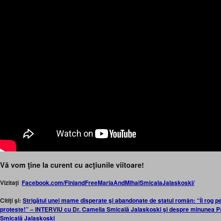
Vă vom ţine la curent cu acţiunile viitoare!
Vizitaţi
Facebook.com/FinlandFreeMariaAndMihaiSmicalaJalaskoski/
Citiţi şi:
Strigătul unei mame disperate şi abandonate de statul român: “Îi rog 
proteste!” – INTERVIU cu Dr. Camelia Smicală Jalaskoski şi despre minunea Pă
Smicală Jalaskoski