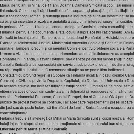
Maria, de 10 ani, și Mihai, de 11 ani. Doamna Camelia Smicală și copiii săi minori 
finlandeză. Cei doi copii răpiți familiei au fost separați și plasați forțat în instituții d
făcut acestor copii români și suferința morală îndurată de ei ne-au determinat să lu
cu ei, și să încercăm o rezolvare amiabilă a cazului, în interesul suprem al copiilor.
În perioada 30 mai – 1 iunie am condus delegația Comisiei pentru comunitățile de ro
Finlanda, pentru a ne documenta la fața locului asupra acestui caz dramatic. Am a
Smicală în locuința ei din Tampere, cu ambasadorul României la Helsinki, cu repreze
Externe, ai Ministerului Justiției, Ministerului Afacerilor Sociale și Sănătăți in Finla
primăriei Tampere, precum și cu membrii Comisiei pentru probleme sociale a Parla
Urmare a vizitei delegației noastre parlamentare autoritățile finlandeze au accept
României în Finlanda, Răzvan Rotundu, să-i viziteze pe cei doi minori ținuți în capti
Camelia Smicală a fost concediată din serviciu, sub pretextul de a-i fi defăimat și agr
au răpit copiii cu brutalitate. O asemenea situație nu ne poate lăsa indiferenți.
Constatăm cu profund regret și stupoare că Finlanda încalcă în cazul copiilor Came
Convenției ONU cu privire la Drepturile Copilului, ale Declarației Universale a Drep
În această situație, mă adresez tuturor instituțiilor statului român să ne mobilizăm
eliberarea acestor copii din captivitatea instituțională și readucerea lor în sânul fam
sesizăm Parlamentul European, Consiliul Europei, dar și Comitetul ONU pentru Drept
publice de protest trebuie să continue. Fac apel către reprezentanții presei și cătr
din țară sau de peste hotare, să fim alături de familia Smicală pentru recuperarea 
concentraționare.
Finlanda trebuie să înțeleagă că Mihai și Maria Smicală sunt și copiii noștri, ai Rom
tratați injust, în disprețul normelor internaționale și al elementarului bun simț omen
Libertate pentru Maria și Mihai Smicală!