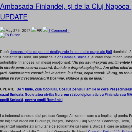
Ambasada Finlandei, şi de la Cluj Napoca 
UPDATE
May 27th, 2017
VR
1 Comment »
După
demonstraţiile de protest desfăşurate în mai multe oraşe ale ţării
duminică, 21
Constantin şi Elena, am primit de la
dr. Camelia Smicală
, ai cărei copii minori, Miha
autorităţile finlandeze, un mesaj emoţionant:
“Nu pot să-mi exprim sentimentele fa
în stradă pentru soarta noastră. Sunt de-a dreptul copleşită… Am plâns când am
ţară. Solidaritatea voastră îmi va aduce, în sfârşit, copiii acasă! Vă rog, nu renun
Mihai vă vor fi recunoscători! Doamne, ajută-ne şi nu ne lăsa!”
UPDATE:
De 1 Iunie, Ziua Copilului, Coaliţia pentru Familie le cere Preşedintelui
cazul Smicală. Societatea civilă: Nu vrem război diplomatic cu Finlanda sau M
copiii Smicală, pentru copiii României
La îndemnul cunoscutului profesor George Alexander, care s-a implicat şi pentru Fa
de iniţiativă civică din Bucureşti, Braşov, Botoşani, Cluj Napoca, Constanţa, Deva, 
organizat manifestaţii simultane de solidaritate cu Familia Smicală, care se adaugă
Piatra Neamţ cât şi din Canada şi Germania. Pe blogul
Camelia Smicală Vs Finlan