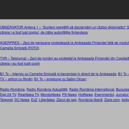
OBSERVATOR Antena 1 – “Suntem pregătiţi să declanşăm un război diplomatic!” S
căreia i-a fost luat copilul, de către autorităţile finlandeze
AGERPRES – Zeci de persoane protestează la Ambasada Finlandei față de modul î
Camelia Smicală (FOTO)
TVR – Telejurnal – Zeci de români au protestat la Ambasada Finlandei din Capitală
căreia i-au fost luați copiii
B1 Tv – Interviu cu Camelia Smicală şi transmisie în direct de la Ambasada
;
B1 Tv –
TV – articol cu filmări
;
B1 Tv – emisiune cu Sabin Orcan
;
Radio România
,
Radio România Actualităţi
,
Radio România Internaţional
,
Bucures
Digi 24 TV
,
Realitatea TV
,
MondoNews
,
PS News
,
HotNews
,
Evenimentul
,
Jurnalul
Telegraf
,
DC News
,
EvZ
,
Libertatea
,
Ziarul de Iaşi
,
România liberă
,
Ziare.com
,
Acti