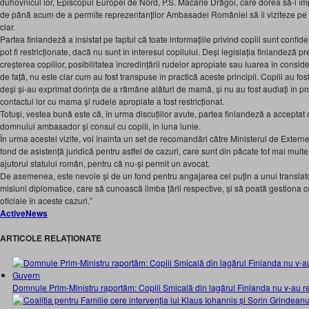
duhovnicul lor, Episcopul Europei de Nord, P.S. Macarie Drăgoi, care dorea să-i împ
de până acum de a permite reprezentanților Ambasadei României să îi viziteze pe m
clar.
Partea finlandeză a insistat pe faptul că toate informațiile privind copiii sunt confiden
pot fi restricționate, dacă nu sunt în interesul copilului. Deși legislația finlandeză pr
creșterea copiilor, posibilitatea încredințării rudelor apropiate sau luarea în consider
de față, nu este clar cum au fost transpuse în practică aceste principii. Copiii au fost
deși și-au exprimat dorința de a rămâne alături de mamă, și nu au fost audiați în pr
contactul lor cu mama și rudele apropiate a fost restricționat.
Totuși, vestea bună este că, în urma discuțiilor avute, partea finlandeză a acceptat 
domnului ambasador și consul cu copiii, în luna iunie.
În urma acestei vizite, voi înainta un set de recomandări către Ministerul de Externe
fond de asistență juridică pentru astfel de cazuri, care sunt din păcate tot mai multe
ajutorul statului român, pentru că nu-și permit un avocat.
De asemenea, este nevoie și de un fond pentru angajarea cel puțin a unui translator
misiuni diplomatice, care să cunoască limba țării respective, și să poată gestion
oficiale în aceste cazuri.”
ActiveNews
ARTICOLE RELAȚIONATE
Domnule Prim-Ministru raportăm: Copiii Smicală din lagărul Finlanda nu v-au 