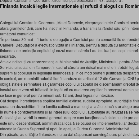
Deputat Constantin Codreanu, circumscripția electorală nr. 43, Diaspora”.
Finlanda încalcă legile internaționale și refuză dialogul cu Româ
Colegul lui Constantin Codreanu, Matei Dobrovie, vicepreședintele Comisiei pentr
afara granițelor țării, care l-a însoțit în Finlanda, a transmis la rândul său, prin in
următorul comunicat:
“În perioada 30 mai – 1 iunie, o delegație a Comisiei pentru comunitățile de români d
Camerei Deputaților a efectuat o vizită în Finlanda, pentru a discuta cu autoritățil
finlandez de protecția copilului și cazul mamei căreia i-au fost luați doi copii minori ș
separate.
Am avut discuții cu reprezentanți ai Ministerului de Justiție, Ministerului pentru Afac
Serviciului social din Tampere, în cadrul cărora am ridicat mai multe întrebări legat
suprem al copilului în legislația finlandeză și în ce mod poate fi justificată despărțire
În context, am reamintit autorităților finlandeze de articolul 12 din Convenția ONU pr
obligă statele semnatare să garanteze copilului capabil de discernământ dreptul de
locului unde vrea să trăiască. În legătură cu audierea copiilor în procesul administ
se face în general pentru minorii sub 12 ani, deși legea nu interzice.
Cât despre încredințarea copiilor familiei extinse, rudelor apropiate, autoritățile f
creea un dezechilibru între familia extinsă a mamei și a tatălui, dacă s-ar alege una
În numele confidențialității și al interesului copilului, autoritățile au refuzat să se r
Smicală și au vorbit la modul general, despre cum funcționează sistemul de protecți
este unul descentralizat, administrația locală se ocupă de implementare, iar deciziile
atacate la Curtea Supremă și apoi, în apel, la Curtea Supremă Administrativă.
Din păcate, autoritățile finlandeze nu au dat răspunsuri convingătoare privind interz