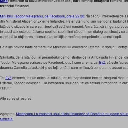
MAE
: Referitor la cazul minorilor Jalaskoski, care dețin și cetățenia română, ins
teritoriul Finlandei
Ministrul Teodor Meleşcanu, pe Facebook, orele 22.30
: “În cadrul întrevederii de a
din Ministerul Afacerilor Externe finlandez, Peter Stenlund, am menționat faptul că
față de o situație în care sunt implicați cetățeni români. Am arătat că singura preocu
în acest caz este bunăstarea copiilor, subliniind că dorim un dialog constructiv cu au
conducă la obținerea accesului autorităților române competente la acești copii.
Detaliile privind toate demersurile Ministerului Afacerilor Externe, în sprijinul cetăț
Sâmbătă, de la Istanbul, în preambulul demonstraţiei de la Ambasada Finlandei din
Teodor Meleşcanu scrisese pe Facebook, după cum a remarcat
EvZ
, că este “cu su
doamna Camelia Jalaskoski și de toți românii care militează pentru a ne aduce copiii,
Tot
EvZ
observă, într-un articol al altui autor, că “săptămâna trecută, singurul răspu
Externe, Teodor Meleșcanu, la întrebarea unui deputat ce acțiuni întreprinde în ca
cazul”.”
Alte surse şi resurse:
Agerpres:
Meleșcanu i-a transmis unui oficial finlandez că România nu poate sta i
Smicală