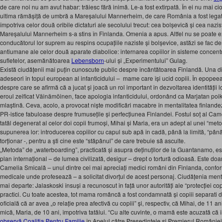
de care noi nu am avut habar: trăiesc fără inimă. Le-a fost extirpată. În ei nu mai
ultima rămășiță de umbră a Mareșalului Mannerheim, de care România a fost legată
împotriva celor două oribile dictaturi ale secolului trecut: cea bolșevică și cea naz
Mareșalului Mannerheim s-a stins în Finlanda. Omenia a apus. Altfel nu se poate e
conducătorul lor suprem au respins ocupațiile naziste și bolșevice, astăzi se fac 
antiumane ale celor două aparate diabolice: internarea copiilor în sisteme concent
sufletelor, asemănătoarea
Lebensborn
-ului și „Experimentului” Gulag.
Există ciudățenii mai puțin cunoscute public despre încântătoarea Finlandă. Una di
adeseori în topul european al infanticidului – mame care își ucid copiii. În epopee
despre care se afirmă că a jucat și joacă un rol important în dezvoltarea identității l
eroul zeificat Väinämöinen, face apologia infanticidului, ordonând ca Marjatan poika, 
mlaștină. Ceva, acolo, a provocat niște modificări macabre în mentalitatea finlandez
PR-istice fabuloase despre frumusețile și perfecțiunea Finlandei. Fostul soț al Came
tatăl degenerat al celor doi copii frumoși, Mihai și Maria, era un adept al unei “me
supunerea lor: introducerea copiilor cu capul sub apă în cadă, până la limită, “până
torționar -, pentru a ști cine este “stăpânul” de care trebuie să asculte.
„Metoda” de „waterboarding”, practicată și asupra deținuților de la Guantanamo, 
plan internațional – de lumea civilizată, desigur – drept o tortură odioasă. Este doa
Camelia Smicală – unul dintre cei mai apreciați medici români din Finlanda, conform 
medicale unde profesează – a solicitat divorțul de acest personaj. Ciudățenia ment
mai departe: Jalaskoski însuși a recunoscut în față unor autorități ale “protecției co
practici. Cu toate acestea, tot mama româncă a fost condamnată și copiii separati de
oficială că ar avea „o relație prea afectivă cu copiii” și, respectiv, că Mihai, de 11 an
mică, Maria, de 10 ani, împotriva tatălui. “Cu alte cuvinte, o mamă este acuzată că î
observă Coaliția Pentru Familie
în Apelul către Președintele și Premierul Românie