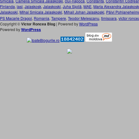
Smicala
,
Camelia Smicala Jalaskoski
,
cluj-napoca
,
Constanta
,
Constantin Codrea
Finlanda
,
iasi
,
Jalaskosk
,
Jalaskoski
,
Juha Sipilä
,
MAE
,
Maria Alexandra Jalaskosk
Jalaskoski
,
Mihai Smicala Jalaskoski
,
Mihail Johan Jalaskoski
,
Päivi Pohjaneheim
PS Macarie Dragoi
,
Romania
,
Tampere
,
Teodor Melescanu
,
timisoara
,
victor ronce
Copyright ©
Victor Roncea Blog
| Powered by
WordPress
Powered by
WordPress