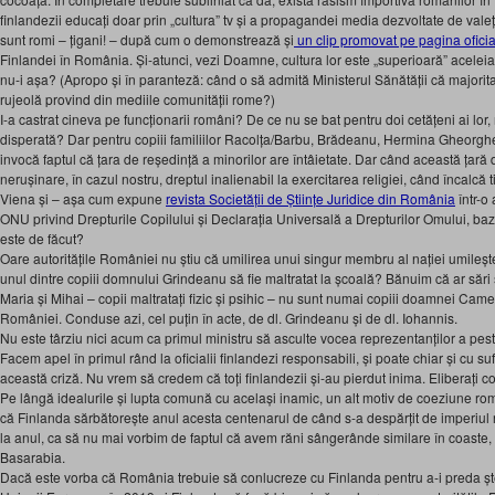
finlandezii educați doar prin „cultura” tv și a propagandei media dezvoltate de valeț
sunt romi – țigani! – după cum o demonstrează și
un clip promovat pe pagina ofici
Finlandei în România. Și-atunci, vezi Doamne, cultura lor este „superioară” aceleia 
nu-i așa? (Apropo și în paranteză: când o să admită Ministerul Sănătății că majorit
rujeolă provind din mediile comunității rome?)
I-a castrat cineva pe funcționarii români? De ce nu se bat pentru doi cetățeni ai lor, mi
disperată? Dar pentru copiii familiilor Racolța/Barbu, Brădeanu, Hermina Gheorghe, Di
invocă faptul că țara de reședință a minorilor are întâietate. Dar când această țară 
nerușinare, în cazul nostru, dreptul inalienabil la exercitarea religiei, când încalcă
Viena și – așa cum expune
revista Societății de Științe Juridice din România
într-o
ONU privind Drepturile Copilului și Declarația Universală a Drepturilor Omului, baz
este de făcut?
Oare autoritățile României nu știu că umilirea unui singur membru al nației umileșt
unul dintre copiii domnului Grindeanu să fie maltratat la școală? Bănuim că ar sări 
Maria și Mihai – copii maltratați fizic și psihic – nu sunt numai copiii doamnei Camel
României. Conduse azi, cel puțin în acte, de dl. Grindeanu și de dl. Iohannis.
Nu este târziu nici acum ca primul ministru să asculte vocea reprezentanților a pe
Facem apel în primul rând la oficialii finlandezi responsabili, și poate chiar și cu s
această criză. Nu vrem să credem că toți finlandezii și-au pierdut inima. Eliberați co
Pe lângă idealurile și lupta comună cu același inamic, un alt motiv de coeziune rom
că Finlanda sărbătorește anul acesta centenarul de când s-a despărțit de imperiul ru
la anul, ca să nu mai vorbim de faptul că avem răni sângerânde similare în coaste, 
Basarabia.
Dacă este vorba că România trebuie să conlucreze cu Finlanda pentru a-i preda ște