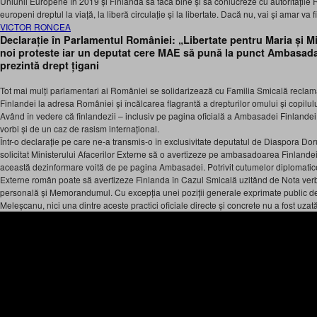
Uniunii Europene în 2019 și Finlanda să facă bine și să conlucreze cu autoritățile
europeni dreptul la viață, la liberă circulație și la libertate. Dacă nu, vai și amar v
VICTOR RONCEA
Declarație în Parlamentul României: „Libertate pentru Maria și M
noi proteste iar un deputat cere MAE să pună la punct Ambasada
prezintă drept țigani
Tot mai mulți parlamentari ai României se solidarizează cu Familia Smicală reclam
Finlandei la adresa României și încălcarea flagrantă a drepturilor omului și copilului
Având în vedere că finlandezii – inclusiv pe pagina oficială a Ambasadei Finlande
vorbi și de un caz de rasism internațional.
Într-o declarație pe care ne-a transmis-o în exclusivitate deputatul de Diaspora Do
solicitat Ministerului Afacerilor Externe să o avertizeze pe ambasadoarea Finlande
această dezinformare voită de pe pagina Ambasadei. Potrivit cutumelor diplomatice
Externe român poate să avertizeze Finlanda în Cazul Smicală uzitând de Nota ver
personală și Memorandumul. Cu excepția unei poziții generale exprimate public de
Meleșcanu, nici una dintre aceste practici oficiale directe și concrete nu a fost uz