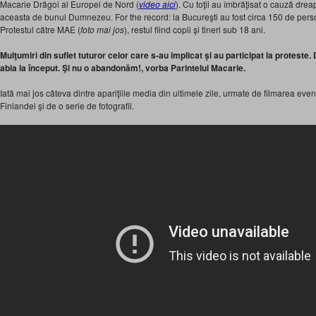
Macarie Drăgoi al Europei de Nord (
video aici
). Cu toţii au îmbrăţisat o cauză dreapt
aceasta de bunul Dumnezeu. For the record: la Bucureşti au fost circa 150 de per
Protestul către MAE (
foto mai jos
), restul fiind copii şi tineri sub 18 ani.
Mulţumiri din suflet tuturor celor care s-au implicat şi au participat la proteste.
abia la început. Şi nu o abandonăm!, vorba Parintelui Macarie.
Iată mai jos câteva dintre apariţiile media din ultimele zile, urmate de filmarea ev
Finlandei şi de o serie de fotografii.