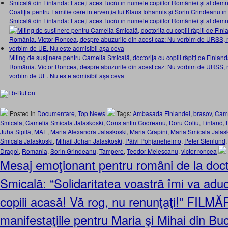
Coaliția pentru Familie cere intervenția lui Klaus Iohannis și Sorin Grindeanu în 
Smicală din Finlanda: Faceți acest lucru în numele copiilor României și al demni
Miting de susținere pentru Camelia Smicală, doctorița cu copiii răpiți de Finland
România. Victor Roncea, despre abuzurile din acest caz: Nu vorbim de URSS, n
vorbim de UE. Nu este admisibil așa ceva
Posted in
Documentare
,
Top News
Tags:
Ambasada Finlandei
,
brasov
,
Came
Smicala
,
Camelia Smicala Jalaskoski
,
Constantin Codreanu
,
Doru Coliu
,
Finland
,
Juha Sipilä
,
MAE
,
Maria Alexandra Jalaskoski
,
Maria Grapini
,
Maria Smicala Jalas
Smicala Jalaskoski
,
Mihail Johan Jalaskoski
,
Päivi Pohjaneheimo
,
Peter Stenlund
Dragoi
,
Romania
,
Sorin Grindeanu
,
Tampere
,
Teodor Melescanu
,
victor roncea
Mesaj emoţionant pentru români de la doct
Smicală: “Solidaritatea voastră îmi va aduce
copiii acasă! Vă rog, nu renunţaţi!” FILMĂR
manifestaţiile pentru Maria şi Mihai din Buc