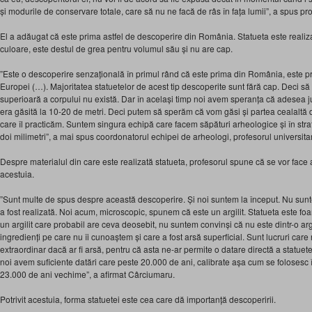
și modurile de conservare totale, care să nu ne facă de râs în fața lumii”, a spus p
El a adăugat că este prima astfel de descoperire din România. Statueta este realiza
culoare, este destul de grea pentru volumul său și nu are cap.
”Este o descoperire senzațională în primul rând că este prima din România, este pr
Europei (…). Majoritatea statuetelor de acest tip descoperite sunt fără cap. Deci s
superioară a corpului nu există. Dar în același timp noi avem speranța că adesea j
era găsită la 10-20 de metri. Deci putem să sperăm că vom găsi și partea cealaltă 
care îl practicăm. Suntem singura echipă care facem săpături arheologice și în stra
doi milimetri”, a mai spus coordonatorul echipei de arheologi, profesorul universit
Despre materialul din care este realizată statueta, profesorul spune că se vor face ana
acestuia.
”Sunt multe de spus despre această descoperire. Și noi suntem la început. Nu sunte
a fost realizată. Noi acum, microscopic, spunem că este un argilit. Statueta este foa
un argilit care probabil are ceva deosebit, nu suntem convinși că nu este dintr-o arg
ingredienți pe care nu îi cunoaștem și care a fost arsă superficial. Sunt lucruri care
extraordinar dacă ar fi arsă, pentru că asta ne-ar permite o datare directă a statuetei,
noi avem suficiente datări care peste 20.000 de ani, calibrate așa cum se folosesc 
23.000 de ani vechime”, a afirmat Cârciumaru.
Potrivit acestuia, forma statuetei este cea care dă importanță descoperirii.