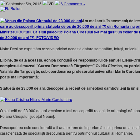
September 5th, 2015
VR
6 Comments »
Am mai scris în acest colţ de int
care au descoperit prima statueta de os de 20.000 de ani (?) din Romania nu pri
Ministerul Culturii. La situl paleolitic Poiana Ciresului s-a mai gasit un colier d
de 30.000 de ani (?). FOTO/VIDEO
Nota: Deşi ne exprimăm rezerva privind această datare semnalăm, totuşi, articolul.
Ei bine, de data aceasta, echipa condusă de responsabilul de șantier Elena-Crist
complexului muzeal “Curtea Domnească Târgoviște” Ovidiu Cîrstina, cu particip
Valahia din Târgoviște, sub coordonarea profesorului universitar Marin Cârciu
poate mai importantă:
Statuetă de 23.000 de ani, descoperită recent de arheologi dâmbovițeni la un s
O statuetă de 23.000 de ani vechime a fost descoperită recent de arheologi dâmbovițe
Poiana Cireșului, județul Neamț.
Descoperirea este considerată a fi una extrem de importantă, este prima de acest ti
caracterizată de specialiști drept unică pentru patrimoniul cultural al României.