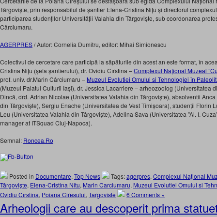
Cercetările de la Poiana Cireșului se desfășoară sub egida Complexului Națion
Târgoviște, prin responsabilul de șantier Elena-Cristina Nițu și directorul complexu
participarea studenților Universității Valahia din Târgoviște, sub coordonarea profe
Cârciumaru.
AGERPRES
/ Autor: Cornelia Dumitru, editor: Mihai Simionescu
Colectivul de cercetare care participă la săpăturile din acest an este format, în acea
Cristina Nițu (șefa șantierului), dr. Ovidiu Cîrstina –
Complexul Național Muzeal ”C
prof. univ. dr.Marin Cârciumaru –
Muzeul Evolutiei Omului si Tehnologiei în Paleolit
(Muzeul Palatul Culturii Iași), dr. Jessica Lacarriere – arheozoolog (Universitatea
Dincă, drd. Adrian Nicolae (Universitatea Valahia din Târgoviște), absolventii Anca
din Târgoviște), Sergiu Enache (Universitatea de Vest Timișoara), studenții Florin 
Leu (Universitatea Valahia din Târgoviște), Adelina Sava (Universitatea ”Al. I. Cuza
manager at ITSquad Cluj-Napoca).
Semnal:
Roncea.Ro
Posted in
Documentare
,
Top News
Tags:
agerpres
,
Complexul Naţional Muz
Târgovişte
,
Elena-Cristina Nitu
,
Marin Carciumaru
,
Muzeul Evolutiei Omului si Tehno
Ovidiu Cîrstina
,
Poiana Ciresului
,
Targoviste
6 Comments »
Arheologii care au descoperit prima statue