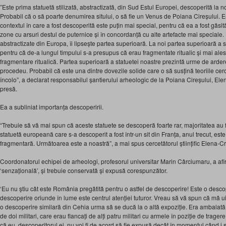
”Este prima statuetă stilizată, abstractizată, din Sud Estul Europei, descoperită la no
Probabil că o să poarte denumirea sitului, o să fie un Venus de Poiana Cireșului. Est
contextul în care a fost descoperită este puțin mai special, pentru că ea a fost găsi
zone cu arsuri destul de puternice și în concordanță cu alte artefacte mai speciale. L
abstractizate din Europa, îi lipsește partea superioară. La noi partea superioară a s
pentru că de-a lungul timpului s-a presupus că erau fragmentate ritualic și mai ales
fragmentare ritualică. Partea superioară a statuetei noastre prezintă urme de ardere
procedeu. Probabil că este una dintre dovezile solide care o să susțină teoriile ce
încolo”, a declarat responsabilul șantierului arheologic de la Poiana Cireșului, Elen
presă.
Ea a subliniat importanța descoperirii.
“Trebuie să vă mai spun că aceste statuete se descoperă foarte rar, majoritatea au f
statuetă europeană care s-a descoperit a fost într-un sit din Franța, anul trecut, este 
fragmentară. Următoarea este a noastră”, a mai spus cercetătorul științific Elena-Cri
Coordonatorul echipei de arheologi, profesorul universitar Marin Cârciumaru, a af
‘senzațională’, și trebuie conservată și expusă corespunzător.
‘Eu nu știu cât este România pregătită pentru o astfel de descoperire! Este o desco
descoperire oriunde în lume este centrul atenției tuturor. Vreau să vă spun că mă u
o descoperire similară din Cehia urma să se ducă la o altă expoziție. Era ambalată în
de doi militari, care erau flancați de alți patru militari cu armele în poziție de trage
că eu, descoperitorul ei, nu voi fi de acord să fie expusă decât în momentul când i se