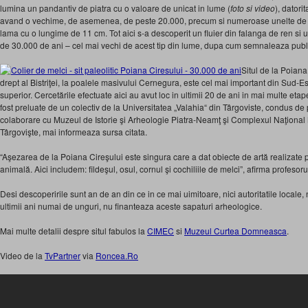
lumina un pandantiv de piatra cu o valoare de unicat in lume (
foto si video
), dator
avand o vechime, de asemenea, de peste 20.000, precum si numeroase unelte de sil
lama cu o lungime de 11 cm. Tot aici s-a descoperit un fluier din falanga de ren si 
de 30.000 de ani – cel mai vechi de acest tip din lume, dupa cum semnaleaza publ
Situl de la Poian
drept al Bistriţei, la poalele masivului Cernegura, este cel mai important din Sud-Es
superior. Cercetările efectuate aici au avut loc in ultimii 20 de ani in mai multe eta
fost preluate de un colectiv de la Universitatea „Valahia“ din Târgoviste, condus de 
colaborare cu Muzeul de Istorie şi Arheologie Piatra-Neamţ şi Complexul Naţion
Târgovişte, mai informeaza sursa citata.
“Aşezarea de la Poiana Cireşului este singura care a dat obiecte de artă realizate 
animală. Aici includem: fildeşul, osul, cornul şi cochiliile de melci”, afirma profeso
Desi descoperirile sunt an de an din ce in ce mai uimitoare, nici autoritatile locale, n
ultimii ani numai de unguri, nu finanteaza aceste sapaturi arheologice.
Mai multe detalii despre situl fabulos la
CIMEC
si
Muzeul Curtea Domneasca
.
Video de la
TvPartner
via
Roncea.Ro