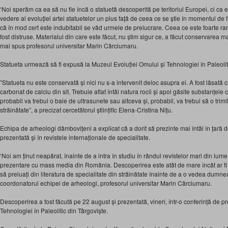
‘Noi sperăm ca ea să nu fie încă o statuetă descoperită pe teritoriul Europei, ci ca 
vedere al evoluției artei statuetelor un plus față de ceea ce se știe în momentul de 
că în mod cert este indubitabil se văd urmele de prelucrare. Ceea ce este foarte ra
fost distruse. Materialul din care este făcut, nu știm sigur ce, a făcut conservarea ma
mai spus profesorul universitar Marin Cârciumaru.
Statueta urmează să fi expusă la Muzeul Evoluției Omului și Tehnologiei în Paleolit
”Statueta nu este conservată și nici nu s-a intervenit deloc asupra ei. A fost lăsată 
carbonat de calciu din sit. Trebuie aflat întâi natura rocii și apoi găsite substanțele
probabil va trebui o baie de ultrasunete sau altceva și, probabil, va trebui să o trim
străinătate”, a precizat cercetătorul științific Elena-Cristina Nițu.
Echipa de arheologi dâmbovițeni a explicat că a dorit să prezinte mai întâi în țară de
prezentată și în revistele internaționale de specialitate.
‘Noi am ținut neapărat, înainte de a intra în studiu în rândul revistelor mari din lu
prezentare cu mass media din România. Descoperirea este atât de mare încât ar fi f
să preluați din literatura de specialitate din străinătate înainte de a o vedea dumne
coordonatorul echipei de arheologi, profesorul universitar Marin Cârciumaru.
Descoperirea a fost făcută pe 22 august și prezentată, vineri, într-o conferință de p
Tehnologiei în Paleolitic din Târgoviște.