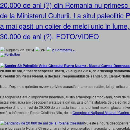
20.000 de ani (?) din Romania nu primesc n
de la Ministerul Culturii. La situl paleolitic
a mai gasit un colier de melci unic in lum
30.000 de ani (?). FOTO/VIDEO
August 27th, 2014
VR
2 Comments »
20.000 de ani, a fost descoperita, marti, 26 august 2014, de arheologi dambovit
Ciresului din Piatra Neamt, a declarat responsabilul de santier, dr. Elena-Cristin
Nota: Deşi ne exprimăm rezerva privind această datare semnalăm, totuşi, articolul.
Descoperirea are o importanta mondiala, sustin arheologii damboviteni, citati de mai
astazi (ieri, n.n.) am descoperit o statueta din os. Este prima statueta de paleoliti
provine dintr-un nivel de 20.000 de ani, asta insemnand ultimul maxim glaciar, nivel
ren.”, a informat dr. Elena-Cristiana Nitu, de la
Complexul Naţional Muzeal “Curtea
Nu este singura descoperire f
care lucreaza la Poiana Ciresului fara nici o remuneratie. In aceasta luna, cercetat