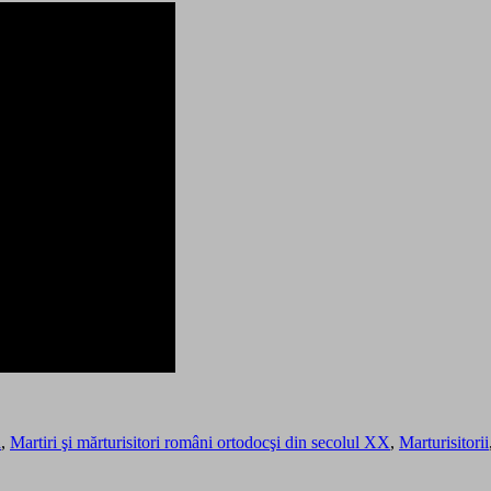
a
,
Martiri şi mărturisitori români ortodocşi din secolul XX
,
Marturisitorii