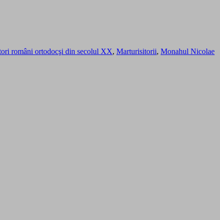
itori români ortodocşi din secolul XX
,
Marturisitorii
,
Monahul Nicolae