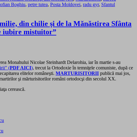
Sofian Boghiu
,
petre tutea
,
Posta Moldovei
,
radu gyr
,
Sfantul
, din chilie şi de la Mănăstirea Sfânta
 iubire mistuitor”
terea Monahului Nicolae Steinhardt Delarohia, iar în martie s-au
rii” (
PDF AICI
)
, trecut la Ortodoxie în temniţele comuniste, după ce
decapitarea elitelor româneşti.
MARTURISITORII
publică mai jos,
martirilor şi mărturisitorilor români ortodocşi din secolul XX.
iaţa cerească.
scu
cu