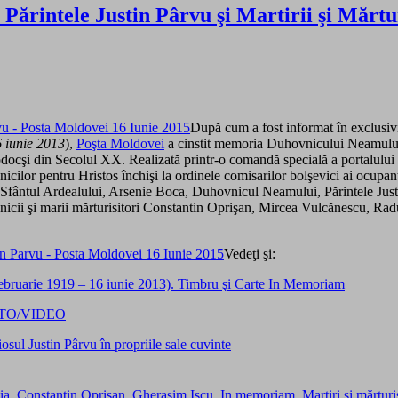
ărintele Justin Pârvu şi Martirii şi Mărtur
După cum a fost informat în exclusiv
6 iunie 2013
),
Poşta Moldovei
a cinstit memoria Duhovnicului Neamului şi
ortodocşi din Secolul XX. Realizată printr-o comandă specială a portalului
cilor pentru Hristos închişi la ordinele comisarilor bolşevici ai ocupanţi
fântul Ardealului, Arsenie Boca, Duhovnicul Neamului, Părintele Justin P
ii şi marii mărturisitori Constantin Oprişan, Mircea Vulcănescu, Radu G
Vedeţi şi:
0 februarie 1919 – 16 iunie 2013). Timbru şi Carte In Memoriam
. FOTO/VIDEO
osul Justin Pârvu în propriile sale cuvinte
ia
,
Constantin Oprisan
,
Gherasim Iscu
,
In memoriam
,
Martiri şi mărtur