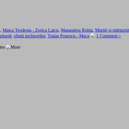
u
,
Maica Teodosia - Zorica Latcu
,
Manastirea Rohia
,
Martiri şi mărturis
inhardt
,
sfintii inchisorilor
,
Traian Popescu - Maca
1 Comment »