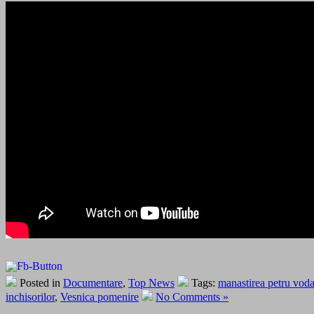
Posted in
Documentare
,
Top News
Tags:
manastirea petru vod
inchisorilor
,
Vesnica pomenire
No Comments »