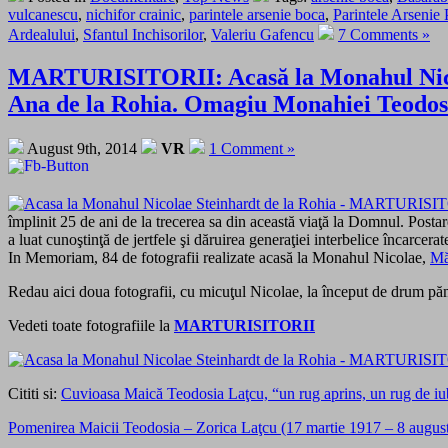
vulcanescu
,
nichifor crainic
,
parintele arsenie boca
,
Parintele Arsenie
Ardealului
,
Sfantul Inchisorilor
,
Valeriu Gafencu
7 Comments »
MARTURISITORII: Acasă la Monahul Nicola
Ana de la Rohia. Omagiu Monahiei Teodosia
August 9th, 2014
VR
1 Comment »
împlinit 25 de ani de la trecerea sa din această viaţă la Domnul. Pos
a luat cunoştinţă de jertfele şi dăruirea generaţiei interbelice încarcer
In Memoriam, 84 de fotografii realizate acasă la Monahul Nicolae,
Mă
Redau aici doua fotografii, cu micuţul Nicolae, la început de drum păm
Vedeti toate fotografiile la
MARTURISITORII
Cititi si:
Cuvioasa Maică Teodosia Laţcu, “un rug aprins, un rug de iubi
Pomenirea Maicii Teodosia – Zorica Laţcu (17 martie 1917 – 8 august 