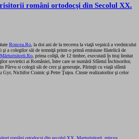
isitorii români ortodocşi din Secolul XX.
itate
Roncea.Ro
, la doi ani de la trecerea la viaţă veşnică a vrednicului
 a colegilor săi de temniţă printr-o primă emisiune filatelică de
Mărturisitorii.Ro
, prima coliţă, de 12 timbre, executată în tiraj limitat
lor sovietici ai României, între care se numără Sfântul Închisorilor,
ârvu si colegii săi de crez şi generaţie, Părinţii cu viaţă sfântă
yr, Nichifor Crainic şi Petre Ţuţea. Cinste realizatorilor şi celor
isitori români ortodocşi din secolul XX
,
Marturisitorii
,
mircea