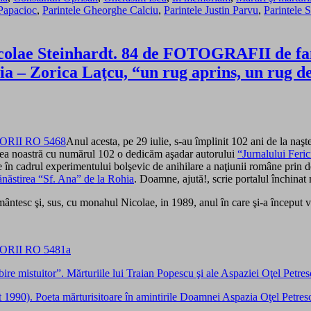
 Papacioc
,
Parintele Gheorghe Calciu
,
Parintele Justin Parvu
,
Parintele 
e Steinhardt. 84 de FOTOGRAFII de familie
 – Zorica Laţcu, “un rug aprins, un rug de
Anul acesta, pe 29 iulie, s-au împlinit 102 ani de la naş
tarea noastră cu numărul 102 o dedicăm aşadar autorului
“Jurnalului Ferici
ate în cadrul experimentului bolşevic de anihilare a naţiunii române prin 
năstirea “Sf. Ana” de la Rohia
. Doamne, ajută!, scrie portalul închinat 
ântesc şi, sus, cu monahul Nicolae, in 1989, anul în care şi-a început v
re mistuitor”. Mărturiile lui Traian Popescu şi ale Aspaziei Oţel Petre
1990). Poeta mărturisitoare în amintirile Doamnei Aspazia Oţel Petres