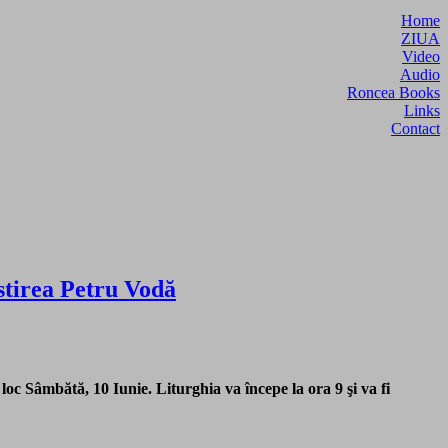
Home
ZIUA
Video
Audio
Roncea Books
Links
Contact
stirea Petru Vodă
oc Sâmbătă, 10 Iunie. Liturghia va începe la ora 9 şi va fi