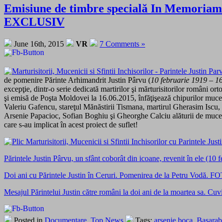
Emisiune de timbre specială In Memoriam P
EXCLUSIV
June 16th, 2015
VR
7 Comments »
de pomenire Părinte Arhimandrit Justin Pârvu (
10 februarie 1919 – 1
excepţie, dintr-o serie dedicată martirilor şi mărturisitorilor români 
şi emisă de Poşta Moldovei la 16.06.2015, înfăţişează chipurilor muceni
Valeriu Gafencu, stareţul Mănăstirii Tismana, martirul Gherasim Iscu, S
Arsenie Papacioc, Sofian Boghiu şi Gheorghe Calciu alăturii de mucenic
care s-au implicat în acest proiect de suflet!
Părintele Justin Pârvu, un sfânt coborât din icoane, revenit în ele (1
Doi ani cu Părintele Justin în Ceruri. Pomenirea de la Petru Vodă
Mesajul Părintelui Justin către români la doi ani de la moartea sa. Cuvi
Posted in
Documentare
,
Top News
Tags:
arsenie boca
,
Basarab