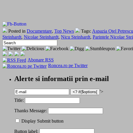
Posted in
Documentare
,
Top News
Tags:
Aspazia Oţel Petresc
Steinhardt
,
Nicolae Steinhardt
,
Nicu Steinhardt
,
Parintele Nicolae Ste
Abonare RSS
Roncea.ro pe Twitter
Alerte si informatii prin e-mail
'>
Title:
Thanks Message:
Display Submit button
Button label: