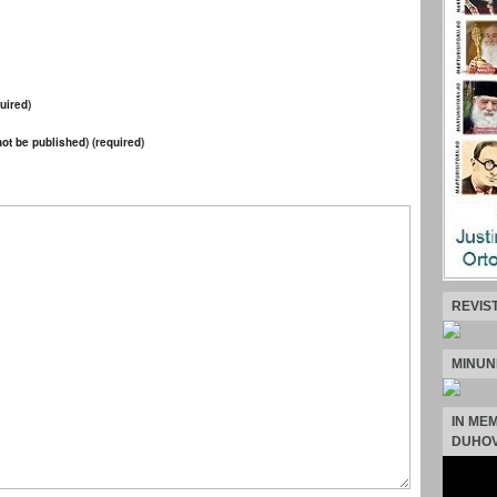
uired)
 not be published) (required)
REVIS
MINUN
IN ME
DUHOV