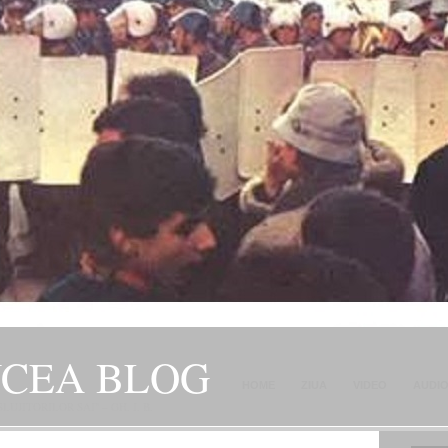
NCEA BLOG
HOME
ZIUA
VIDEO
AUDI
JITORILOR SAI" – GH. I. B.
CONTACT