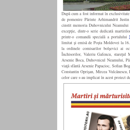
După cum a fost informat în exclusivitat
de pomenire Părinte Arhimandrit Justin
cinstit memoria Duhovnicului Neamului şi
excepţie, dintr-o serie dedicată martiril
printr-o comandă specială a portalului
limitat şi emisă de Poşta Moldovei la 16.
la ordinele comisarilor bolşevici ai o
Închisorilor, Valeriu Gafencu, stareţul
Arsenie Boca, Duhovnicul Neamului, Părint
viaţă sfântă Arsenie Papacioc, Sofian Bog
Constantin Oprişan, Mircea Vulcănescu, Ra
celor care s-au implicat în acest proiect de