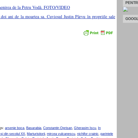
PENTR
Pomenirea de la Petru Vodă. FOTO/VIDEO
 doi ani de la moartea sa. Cuviosul Justin Pârvu în propriile sale
GOOGL
gs:
arsenie boca
,
Basarabia
,
Constantin Oprisan
,
Gherasim Iscu
,
In
cşi din secolul XX
,
Marturisitorii
,
mircea vulcanescu
,
nichifor crainic
,
parintele