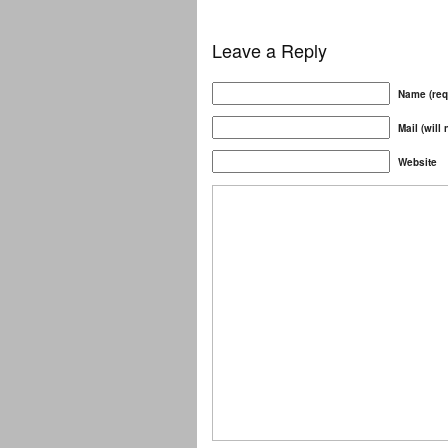
Leave a Reply
Name (req
Mail (will
Website