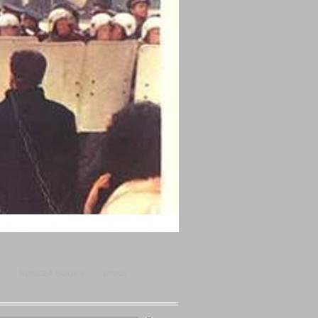
O
RONCEA BOOKS
LINKS