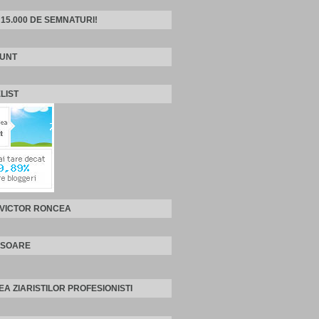
 15.000 DE SEMNATURI!
SUNT
LIST
 VICTOR RONCEA
ISOARE
EA ZIARISTILOR PROFESIONISTI