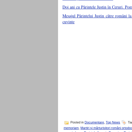
Doi ani cu Părintele Justin în Ceruri. 
Mesajul Părintelui Justin către români la
cuvinte
Posted in
Documentare
,
Top News
Ta
memoriam
,
Martiri şi mărturisitori români ortodo