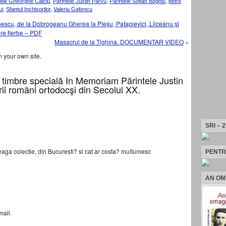
tele Gheorghe Calciu
,
Parintele Justin Parvu
,
Parintele Sofian Boghiu
,
petre
ui
,
Sfantul Inchisorilor
,
Valeriu Gafencu
scu, de la Dobrogeanu Gherea la Pleşu, Patapievici, Liiceanu şi
re fierbe – PDF
Masacrul de la Tighina. DOCUMENTAR VIDEO
»
 your own site.
timbre specială In Memoriam Părintele Justin
orii români ortodocşi din Secolul XX.
SRI – 
aga colectie, din Bucuresti? si cat ar costa? multumesc
PENTR
AN OM
mail.