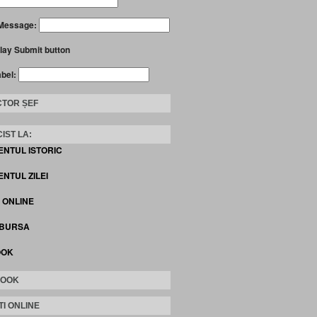
Message:
lay Submit button
abel:
TOR ȘEF
IST LA:
ENTUL ISTORIC
NTUL ZILEI
I ONLINE
 BURSA
OOK
BOOK
TI ONLINE