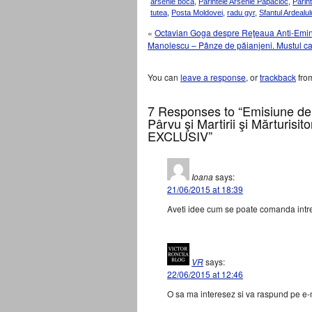
arsenie boca
,
Parintele Arsenie Papacioc
,
Parin
tutea
,
Posta Moldovei
,
radu gyr
,
Sfantul Ardealul
«
Octavian Goga despre Reţeaua Anti-Emine
Manolescu – Pânze de păianjeni. Mustul ca
You can
leave a response
, or
trackback
from
7 Responses to “Emisiune de 
Pârvu şi Martirii şi Mărturisit
EXCLUSIV”
Ioana
says:
21/06/2015 at 18:39
Aveti idee cum se poate comanda intre
VR
says:
22/06/2015 at 12:46
O sa ma interesez si va raspund pe e-