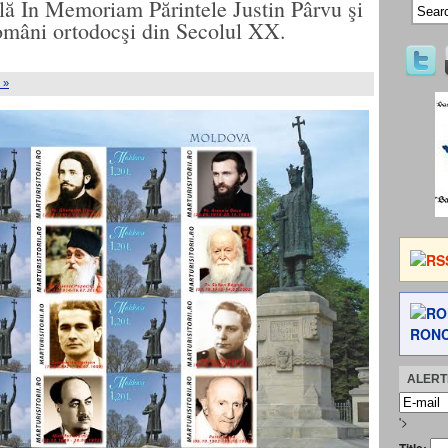
lă In Memoriam Părintele Justin Pârvu şi
 români ortodocşi din Secolul XX.
 »
RONC
ALERTE
'>
Title: