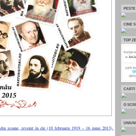
PESTE
CINE 
TOP ZE
CARTI
O SCR
UNIUN
 din icoane, revenit în ele (10 februarie 1919 – 16 iunie 2013).