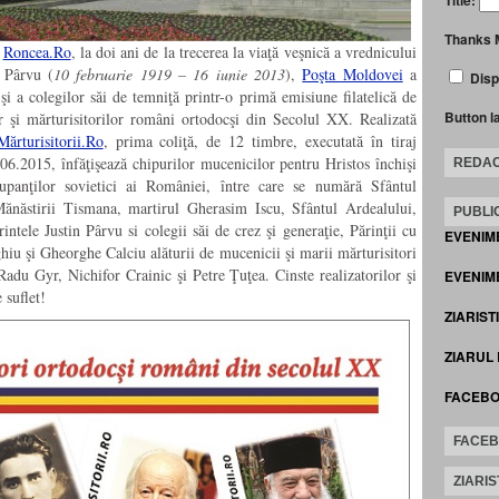
Thanks 
e
Roncea.Ro
, la doi ani de la trecerea la viaţă veşnică a vrednicului
 Pârvu (
10 februarie 1919 – 16 iunie 2013
),
Poşta Moldovei
a
Disp
 a colegilor săi de temniţă printr-o primă emisiune filatelică de
Button l
or şi mărturisitorilor români ortodocşi din Secolul XX. Realizată
Mărturisitorii.Ro
, prima coliţă, de 12 timbre, executată în tiraj
06.2015, înfăţişează chipurilor mucenicilor pentru Hristos închişi
REDAC
cupanţilor sovietici ai României, între care se numără Sfântul
 Mănăstirii Tismana, martirul Gherasim Iscu, Sfântul Ardealului,
PUBLIC
ele Justin Pârvu si colegii săi de crez şi generaţie, Părinţii cu
EVENIM
hiu şi Gheorghe Calciu alăturii de mucenicii şi marii mărturisitori
du Gyr, Nichifor Crainic şi Petre Ţuţea. Cinste realizatorilor şi
EVENIME
 suflet!
ZIARIST
ZIARUL
FACEB
FACE
ZIARIS