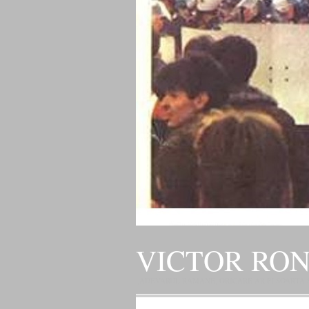
VICTOR RO
„ADEVARUL RAMANE, ORICARE AR FI SOARTA SLU