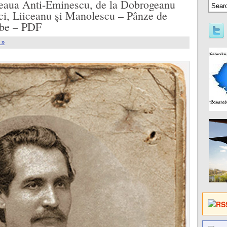
eaua Anti-Eminescu, de la Dobrogeanu
ici, Liiceanu şi Manolescu – Pânze de
erbe – PDF
 »