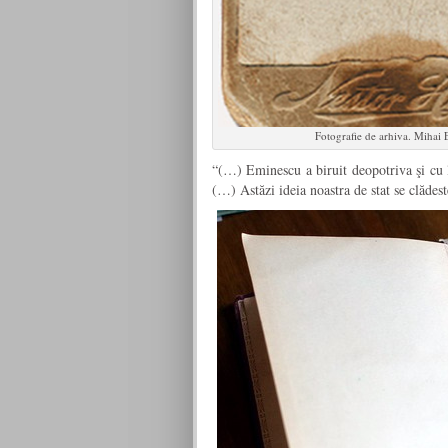
Fotografie de arhiva. Mihai
“(…) Eminescu a biruit deopotriva şi cu li
(…) Astăzi ideia noastra de stat se clădest