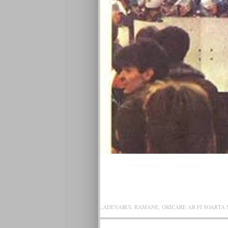
VICTOR RO
„ADEVARUL RAMANE, ORICARE AR FI SOARTA SLU