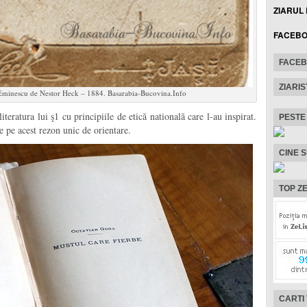
ZIARUL
FACEB
FACE
ZIARIS
 Eminescu de Nestor Heck – 1884. Basarabia-Bucovina.Info
teratura lui ş1 cu principiile de etică natională care l-au inspirat.
PESTE
e pe acest rezon unic de orientare.
CINE 
TOP ZE
CARTI