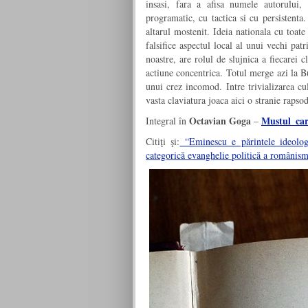
insasi, fara a afisa numele autorului,
programatic, cu tactica si cu persistenta
altarul mostenit. Ideia nationala cu toate 
falsifice aspectul local al unui vechi pat
noastre, are rolul de slujnica a fiecarei c
actiune concentrica. Totul merge azi la B
unui crez incomod. Intre trivializarea c
vasta claviatura joaca aici o stranie rapso
Octavian Goga
Mustul_car
Integral în
–
Citiţi şi:
“Eminescu e părintele ideolog
categorică evanghelie politică a românis