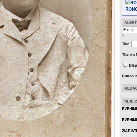
RONC
ALERTE
'>
Title:
Thanks 
Disp
Button l
REDAC
PUBLIC
EVENIM
EVENIME
ZIARIST