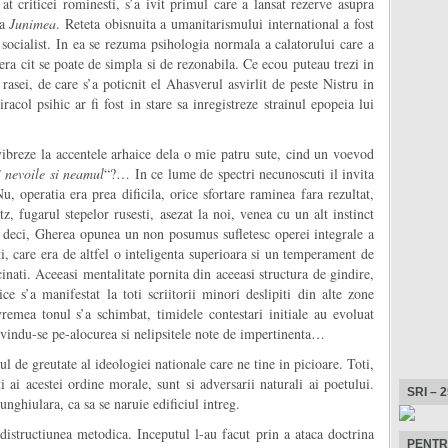
 criticei rominesti, s’a ivit primul care a lansat rezerve asupra
la
Junimea
. Reteta obisnuita a umanitarismului international a fost
 socialist. In ea se rezuma psihologia normala a calatorului care a
era cit se poate de simpla si de rezonabila. Ce ecou puteau trezi in
 rasei, de care s’a poticnit el Ahasverul asvirlit de peste Nistru in
racol psihic ar fi fost in stare sa inregistreze strainul epopeia lui
ibreze la accentele arhaice dela o mie patru sute, cind un voevod
i nevoile si neamul
“?… In ce lume de spectri necunoscuti il invita
u, operatia era prea dificila, orice sfortare raminea fara rezultat,
 fugarul stepelor rusesti, asezat la noi, venea cu un alt instinct
c, deci, Gherea opunea un non posumus sufletesc operei integrale a
i, care era de altfel o inteligenta superioara si un temperament de
acinati. Aceeasi mentalitate pornita din aceeasi structura de gindire,
ice s’a manifestat la toti scriitorii minori deslipiti din alte zone
vremea tonul s’a schimbat, timidele contestari initiale au evoluat
ivindu-se pe-alocurea si nelipsitele note de impertinenta…
l de greutate al ideologiei nationale care ne tine in picioare. Toti,
 ai acestei ordine morale, sunt si adversarii naturali ai poetului.
SRI – 
nghiulara, ca sa se naruie edificiul intreg.
 distructiunea metodica. Inceputul l-au facut prin a ataca doctrina
PENTR