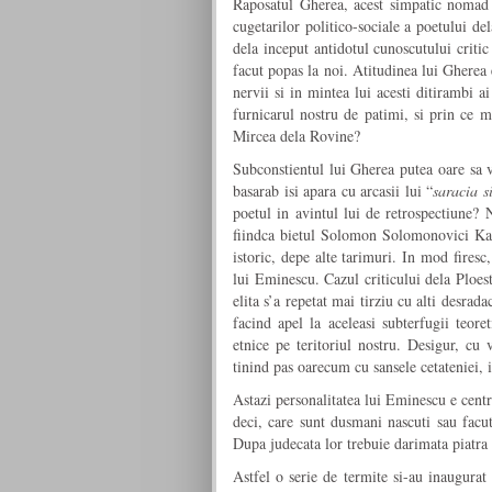
Raposatul Gherea, acest simpatic nomad at
cugetarilor politico-sociale a poetului de
dela inceput antidotul cunoscutului critic
facut popas la noi. Atitudinea lui Gherea 
nervii si in mintea lui acesti ditirambi ai
furnicarul nostru de patimi, si prin ce mi
Mircea dela Rovine?
Subconstientul lui Gherea putea oare sa v
basarab isi apara cu arcasii lui “
saracia s
poetul in avintul lui de retrospectiune? N
fiindca bietul Solomon Solomonovici Katz,
istoric, depe alte tarimuri. In mod fires
lui Eminescu. Cazul criticului dela Ploest
elita s’a repetat mai tirziu cu alti desrad
facind apel la aceleasi subterfugii teoret
etnice pe teritoriul nostru. Desigur, cu 
tinind pas oarecum cu sansele cetateniei, 
Astazi personalitatea lui Eminescu e centru
deci, care sunt dusmani nascuti sau facuti
Dupa judecata lor trebuie darimata piatra u
Astfel o serie de termite si-au inaugurat