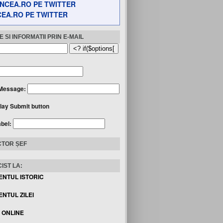
EA.RO PE TWITTER
 SI INFORMATII PRIN E-MAIL
Message:
lay Submit button
abel:
TOR ȘEF
IST LA:
ENTUL ISTORIC
NTUL ZILEI
I ONLINE