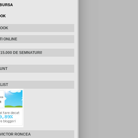
 BURSA
OOK
BOOK
TI ONLINE
 15.000 DE SEMNATURI!
SUNT
LIST
 VICTOR RONCEA