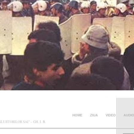
NCEA BLOG
HOME
ZIUA
VIDEO
AUDI
JITORILOR SAI" – GH. I. B.
CONTACT