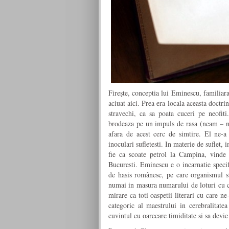
Fireşte, conceptia lui Eminescu, familiar
aciuat aici. Prea era locala aceasta doctr
stravechi, ca sa poata cuceri pe neofiti.
brodeaza pe un impuls de rasa (neam – n.n
afara de acest cerc de simtire. El ne-a 
inoculari sufletesti. In materie de suflet, 
fie ca scoate petrol la Campina, vinde s
Bucuresti. Eminescu e o incarnatie specifi
de hasis românesc, pe care organismul str
numai in masura numarului de loturi cu car
mirare ca toti oaspetii literari cu care 
categoric al maestrului in cerebralitatea
cuvintul cu oarecare timiditate si sa devie 