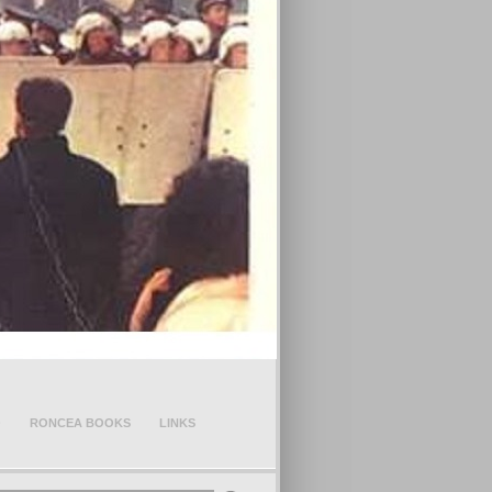
O
RONCEA BOOKS
LINKS