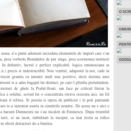
O SCR
UNIUN
PENTR
a noua, n’a putut ademeni niciodata elementele de import care s’au
ina, prea vorbeste Românilor de pur singe, prea scormonea instincte
GOOGL
 In definitiv, lucrul e perfect explicabil, logica eminesciana se
.) precis si indestructibil. Nou venitul, adapostit la noi, cade in
trecut granita cu intentii mult mai pozitive, decit dorinta unei
intrusul si-a adus bagajul lui distinct, pe care-l plimba pretutindeni,
ireturi de ghete la Podul-lloaii, sau face pe criticul literar la
ca a solului, scrisul lui o concentrata otrava crescuta aici, un fel
ain il refuza. Si poezia si opera de publicist i le poti patrunde
e te-a inzestrat soarta in cimitirile noastre. De aceea nu e nici o
ne-a harazit Dumnezeu nu s’au incalzit de Eminescu. Dupa triumful
 tarii, ei au tacut, imbufnati la inceput, ca mai tirziu sa ridice
in sfirsit detractori de-a binelea.