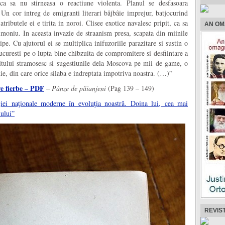
 ca sa nu stirneasa o reactiune violenta. Planul se desfasoara
. Un cor intreg de emigranti literari bâjbâie imprejur, batjocurind
atributele ei e tirita in noroi. Clisee exotice navalesc pripit, ca sa
AN OM
rimoniu. In aceasta invazie de straanism presa, scapata din miinile
lipe. Cu ajutorul ei se multiplica inifuzoriile parazitare si sustin o
ucuresti pe o lupta bine chibzuita de compromitere si desfiintare a
ultului stramosesc si sugestiunile dela Moscova pe mii de game, o
die, din care orice silaba e indreptata impotriva noastra. (…)”
e fierbe – PDF
–
Pânze de păianjeni
(Pag 139 – 149)
iei naţionale moderne în evoluţia noastră. Doina lui, cea mai
mului”
REVIS