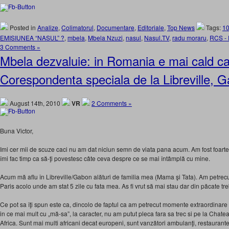
Posted in
Analize
,
Colimatorul
,
Documentare
,
Editoriale
,
Top News
Tags:
10
EMISIUNEA “NASUL” ?
,
mbela
,
Mbela Nzuzi
,
nasul
,
Nasul.TV
,
radu moraru
,
RCS -
3 Comments »
Mbela dezvaluie: in Romania e mai cald ca
Corespondenta speciala de la Libreville, 
August 14th, 2010
VR
2 Comments »
Buna Victor,
Imi cer mii de scuze caci nu am dat niciun semn de viata pana acum. Am fost foarte
îmi fac timp ca să-ţi povestesc câte ceva despre ce se mai întâmplă cu mine.
Acum mă aflu în Libreville/Gabon alături de familia mea (Mama şi Tata). Am petrecu
Paris acolo unde am stat 5 zile cu fata mea. As fi vrut să mai stau dar din păcate treb
Ce pot sa îţi spun este ca, dincolo de faptul ca am petrecut momente extraordinar
in ce mai mult cu „mă-sa”, la caracter, nu am putut pleca fara sa trec si pe la Chat
Africa. Sunt mai multi africani decat europeni, sunt vanzători ambulanţi, restaurant