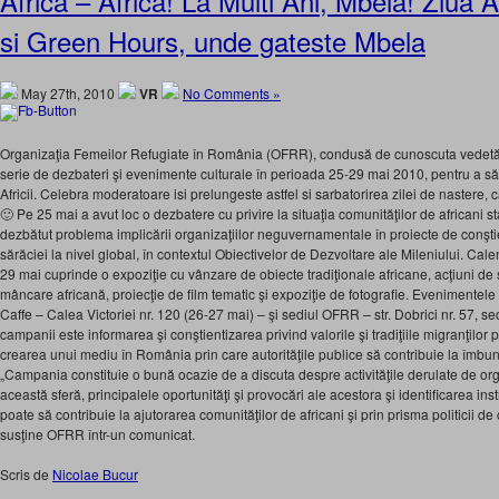
Africa – Africa! La Multi Ani, Mbela! Ziua A
si Green Hours, unde gateste Mbela
May 27th, 2010
VR
No Comments »
Organizaţia Femeilor Refugiate în România (OFRR), condusă de cunoscuta vedet
serie de dezbateri şi evenimente culturale în perioada 25-29 mai 2010, pentru a săr
Africii. Celebra moderatoare isi prelungeste astfel si sarbatorirea zilei de nastere, c
🙂 Pe 25 mai a avut loc o dezbatere cu privire la situaţia comunităţilor de africani s
dezbătut problema implicării organizaţiilor neguvernamentale în proiecte de conşt
sărăciei la nivel global, în contextul Obiectivelor de Dezvoltare ale Mileniului. Cal
29 mai cuprinde o expoziţie cu vânzare de obiecte tradiţionale africane, acţiuni de 
mâncare africană, proiecţie de film tematic şi expoziţie de fotografie. Evenimentel
Caffe – Calea Victoriei nr. 120 (26-27 mai) – şi sediul OFRR – str. Dobrici nr. 57, s
campanii este informarea şi conştientizarea privind valorile şi tradiţiile migranţilor pr
crearea unui mediu în România prin care autorităţile publice să contribuie la îmbună
„Campania constituie o bună ocazie de a discuta despre activităţile derulate de or
această sferă, principalele oportunităţi şi provocări ale acestora şi identificarea i
poate să contribuie la ajutorarea comunităţilor de africani şi prin prisma politicii d
susţine OFRR într-un comunicat.
Scris de
Nicolae Bucur