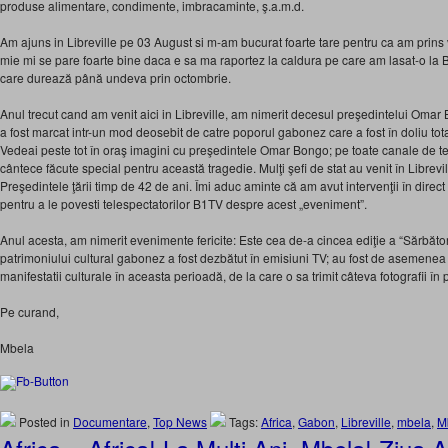
produse alimentare, condimente, imbracaminte, ş.a.m.d.
Am ajuns in Libreville pe 03 August si m-am bucurat foarte tare pentru ca am prins 
mie mi se pare foarte bine daca e sa ma raportez la caldura pe care am lasat-o la
care durează până undeva prin octombrie.
Anul trecut cand am venit aici in Libreville, am nimerit decesul preşedintelui Om
a fost marcat intr-un mod deosebit de catre poporul gabonez care a fost în doliu tota
Vedeai peste tot în oraş imagini cu preşedintele Omar Bongo; pe toate canale de te
cântece făcute special pentru această tragedie. Mulţi şefi de stat au venit în Librevil
Preşedintele ţării timp de 42 de ani. Îmi aduc aminte că am avut intervenţii în dire
pentru a le povesti telespectatorilor B1TV despre acest „eveniment”.
Anul acesta, am nimerit evenimente fericite: Este cea de-a cincea ediţie a “Sărbător
patrimoniului cultural gabonez a fost dezbătut în emisiuni TV; au fost de asemene
manifestatii culturale în aceasta perioadă, de la care o sa trimit câteva fotografii în
Pe curand,
Mbela
Posted in
Documentare
,
Top News
Tags:
Africa
,
Gabon
,
Libreville
,
mbela
,
M