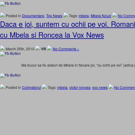
Posted in
Documentare
,
Top News
Tags:
mbela
,
Mbela Nzuzi
No Comme
Daca e joi, suntem cu ochii pe voi. Romani
cu Mbela si Roncea la Vox News
March 25th, 2010
VR
No Comments »
Ma bucur sa fiu alaturi de Mbela in fiecare joi, “cu ochii pe voi” (adica p
Posted in
Colimatorul
Tags:
mbela
,
victor roncea
,
vox news
No Comment