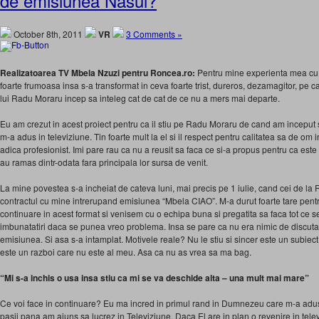
de emisiunea Nasul?
October 8th, 2011
VR
3 Comments »
Realizatoarea TV Mbela Nzuzi pentru Roncea.ro:
Pentru mine experienta mea cu 
foarte frumoasa insa s-a transformat in ceva foarte trist, dureros, dezamagitor, pe 
lui Radu Moraru incep sa inteleg cat de cat de ce nu a mers mai departe.
Eu am crezut in acest proiect pentru ca il stiu pe Radu Moraru de cand am inceput sa
m-a adus in televiziune. Tin foarte mult la el si il respect pentru calitatea sa de om i
adica profesionist. Imi pare rau ca nu a reusit sa faca ce si-a propus pentru ca es
au ramas dintr-odata fara principala lor sursa de venit.
La mine povestea s-a incheiat de cateva luni, mai precis pe 1 iulie, cand cei de la 
contractul cu mine intrerupand emisiunea “Mbela CIAO”. M-a durut foarte tare pentr
continuare in acest format si venisem cu o echipa buna si pregatita sa faca tot ce 
imbunatatiri daca se punea vreo problema. Insa se pare ca nu era nimic de discuta
emisiunea. Si asa s-a intamplat. Motivele reale? Nu le stiu si sincer este un subie
este un razboi care nu este al meu. Asa ca nu as vrea sa ma bag.
“Mi s-a inchis o usa insa stiu ca mi se va deschide alta – una mult mai mare”
Ce voi face in continuare? Eu ma incred in primul rand in Dumnezeu care m-a adus
pasii pana am ajuns sa lucrez in Televiziune. Daca El are in plan o revenire in tele