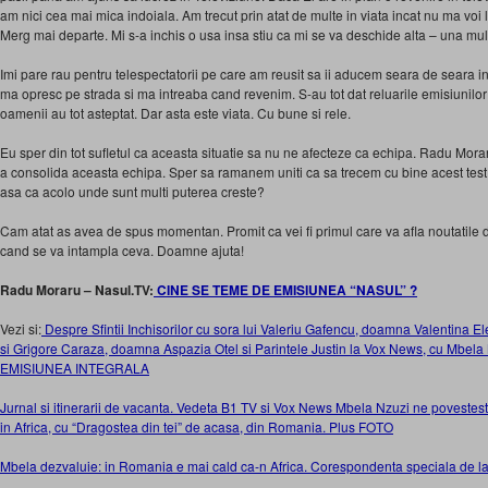
am nici cea mai mica indoiala. Am trecut prin atat de multe in viata incat nu ma voi
Merg mai departe. Mi s-a inchis o usa insa stiu ca mi se va deschide alta – una mu
Imi pare rau pentru telespectatorii pe care am reusit sa ii aducem seara de seara i
ma opresc pe strada si ma intreaba cand revenim. S-au tot dat reluarile emisiunilor
oamenii au tot asteptat. Dar asta este viata. Cu bune si rele.
Eu sper din tot sufletul ca aceasta situatie sa nu ne afecteze ca echipa. Radu Morar
a consolida aceasta echipa. Sper sa ramanem uniti ca sa trecem cu bine acest test al
asa ca acolo unde sunt multi puterea creste?
Cam atat as avea de spus momentan. Promit ca vei fi primul care va afla noutatile 
cand se va intampla ceva. Doamne ajuta!
Radu Moraru – Nasul.TV:
CINE SE TEME DE EMISIUNEA “NASUL” ?
Vezi si:
Despre Sfintii Inchisorilor cu sora lui Valeriu Gafencu, doamna Valentina E
si Grigore Caraza, doamna Aspazia Otel si Parintele Justin la Vox News, cu Mbela 
EMISIUNEA INTEGRALA
Jurnal si itinerarii de vacanta. Vedeta B1 TV si Vox News Mbela Nzuzi ne povesteste
in Africa, cu “Dragostea din tei” de acasa, din Romania. Plus FOTO
Mbela dezvaluie: in Romania e mai cald ca-n Africa. Corespondenta speciala de la