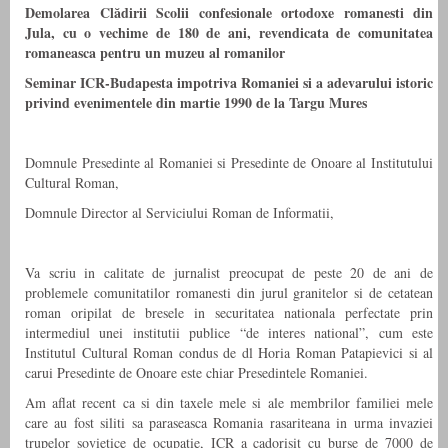
Demolarea Clădirii Scolii confesionale ortodoxe romanesti din
Jula, cu o vechime de 180 de ani, revendicata de comunitatea
romaneasca pentru un muzeu al romanilor
Seminar ICR-Budapesta impotriva Romaniei si a adevarului istoric
privind evenimentele din martie 1990 de la Targu Mures
Domnule Presedinte al Romaniei si Presedinte de Onoare al Institutului
Cultural Roman,
Domnule Director al Serviciului Roman de Informatii,
Va scriu in calitate de jurnalist preocupat de peste 20 de ani de
problemele comunitatilor romanesti din jurul granitelor si de cetatean
roman oripilat de bresele in securitatea nationala perfectate prin
intermediul unei institutii publice “de interes national”, cum este
Institutul Cultural Roman condus de dl Horia Roman Patapievici si al
carui Presedinte de Onoare este chiar Presedintele Romaniei.
Am aflat recent ca si din taxele mele si ale membrilor familiei mele
care au fost siliti sa paraseasca Romania rasariteana in urma invaziei
trupelor sovietice de ocupatie, ICR a cadorisit cu burse de 7000 de