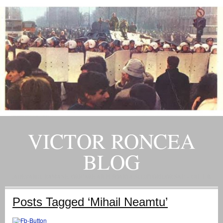
VICTOR RONCEA
BLOG
„ADEVARUL RAMANE, ORICARE AR FI SOARTA SLUJITORILOR SAI" – GH. I. B.
Posts Tagged ‘Mihail Neamtu’