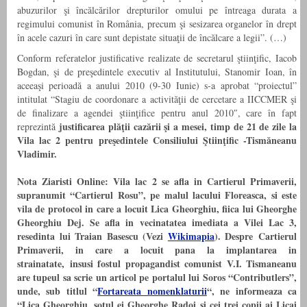
abuzurilor şi încălcărilor drepturilor omului pe întreaga durata a
regimului comunist în România, precum şi sesizarea organelor în drept
în acele cazuri în care sunt depistate situaţii de încălcare a legii”. (…)
Conform referatelor justificative realizate de secretarul ştiinţific, Iacob
Bogdan, şi de preşedintele executiv al Institutului, Stanomir Ioan, în
aceeaşi perioadă a anului 2010 (9-30 Iunie) s-a aprobat “proiectul”
intitulat “Stagiu de coordonare a activităţii de cercetare a IICCMER şi
de finalizare a agendei ştiinţifice pentru anul 2010″, care în fapt
justificarea plăţii cazării şi a mesei, timp de 21 de zile la
reprezintă
Vila lac 2 pentru preşedintele Consiliului Ştiinţific -Tismăneanu
Vladimir.
Nota Ziaristi Online: Vila lac 2 se afla in Cartierul Primaverii,
supranumit “Cartierul Rosu”, pe malul lacului Floreasca, si este
vila de protocol in care a locuit Lica Gheorghiu, fiica lui Gheorghe
Gheorghiu Dej. Se afla in vecinatatea imediata a Vilei Lac 3,
resedinta lui Traian Basescu (Vezi
Wikimapia
). Despre Cartierul
Primaverii, in care a locuit pana la implantarea in
strainatate, insusi fostul propagandist comunist V.I. Tismaneanu
are tupeul sa scrie un articol pe portalul lui Soros “Contributlers”,
unde, sub titlul “
Fortareata nomenklaturii
“, ne informeaza ca
“Lica Gheorghiu, sotul ei Gheorghe Radoi si cei trei copii ai Licai