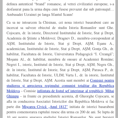
definea autenticul “brand” romanesc, al vetrei civilizatiei europene, s-a
desfasurat pana la urma dupa cum fusese prevazut dar sub patronajul…
Ambasadei Ucrainei pe langa Sfantul Scaun!
Ca sa ne intoarcem la Chisinau, cei noua istorici basarabeni care au
incercat sa salveze obiectul de studiu Istoria Romanilor sunt Ghe.
Cojocaru, dr. în istorie, Directorul Institutului de Istorie, Stat şi Drept,
Academia de Ştiinte a Moldovei; Dragnev D., membru-corespondent al
AŞM, Institutului de Istorie, Stat şi Drept, AŞM; Eşanu A.,
academician, Institutului de Istorie, Stat şi Drept, AŞM; Gonţa Gh., dr.
habilitat, Facultatea de Istorie, Universitatea Pedagogică “I. Creangă”;
Moşanu Al., dr. habilitat, membru de onoare al Academiei Române;
Negrei I., istoric, Institutul de Istorie, Stat şi Drept, AŞM; Negru Gh.,
dr. în istorie, Institutul de Istorie, Stat şi Drept, AŞM; Parasca P., dr.
habilitat, Facultatea de Istorie, ULIM; Varta I., dr. în istorie, Institutul
de Istorie, Stat şi Drept, AŞM. Acestia sunt membri ai
Comisiei pentru
studierea și aprecierea regimului comunist totalitar din Republica
Moldova
– Comisie
infiintata de fostul sef interimar al republicii, Mihai
Ghimpu
– in frunte cu presedintele acesteia, dl Gheorghe Cojocaru, se
afla in conducerea Asociatiei Istoricilor din Republica Moldova si fac
parte din
Mişcarea Civică „Anul 1812”
initiata de istorici basarabeni
pentru comemorarea raptului rusesc din urma cu 200 de ani. Se lupta de
10 ani pentru apararea studiului Istoriei Romanilor. Nu sunt bursieri