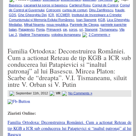
Basescu
,
cacanarii lui soros si basescu
,
Cartierul Rosu
,
Corpul de Control
,
Corpul
de Control al Guvernului
,
Cotroceni
,
curtea de conturi
,
Dinu Zamfirescu
,
fraude
,
GDS
,
Ghe Gheorghiu Dej
,
ICR
,
IICCMER
,
Institutul de Investigare a Crimelor
Comunismului şi Memoria Exilului Românesc
,
Ioan Stanomir
,
KGB
,
Lica Gheorghiu
,
Mediafax
,
Mihail Neamtu
,
noua republica
,
Parintele Ilie Cleopa
,
parintele ioanichie
balan
,
Patapievici
,
Ponta
,
Primaverii
,
sie
,
soros
,
sri
,
Stanomir
,
Tismaneanu
,
Vila
Lac 2
,
Vladimir Tismaneanu
,
volodea tismaneanu
2 Comments »
Familia Ortodoxa: Deconstruirea României.
Cum a actionat Reteau de tip KGB a ICR sub
conducerea lui Patapievici si “inaltul
patronaj” al lui Basescu. Mircea Platon:
Scarbe de “dreapta”. V.I. Tismaneanu, siluit
intre V. Orban si V. Putin
September 11th, 2012
VR
No Comments »
Ziaristi Online:
Familia Ortodoxa: Deconstruirea României. Cum a actionat Reteau de
tip KGB a ICR sub conducerea lui Patapievici si “inaltul patronaj” al lui
Basescu