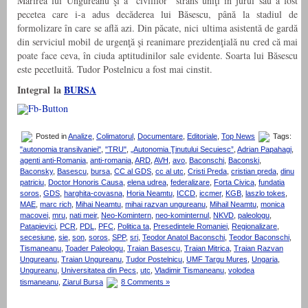
Mărirea lui Ungureanu şi a “civililor” strâns uniţi în jurul său a fost
pecetea care i-a adus decăderea lui Băsescu, până la stadiul de
formolizare în care se află azi. Din păcate, nici ultima asistentă de gardă
din serviciul mobil de urgenţă şi reanimare prezidenţială nu cred că mai
poate face ceva, în ciuda aptitudinilor sale evidente. Soarta lui Băsescu
este pecetluită. Tudor Pos­telnicu a fost mai cinstit.
Integral la
BURSA
Posted in
Analize
,
Colimatorul
,
Documentare
,
Editoriale
,
Top News
Tags:
"autonomia transilvaniei"
,
"TRU"
,
„Autonomia Ţinutului Secuiesc”
,
Adrian Papahagi
,
agenti anti-Romania
,
anti-romania
,
ARD
,
AVH
,
avo
,
Baconschi
,
Baconski
,
Baconsky
,
Basescu
,
bursa
,
CC al GDS
,
cc al utc
,
Cristi Preda
,
cristian preda
,
dinu
patriciu
,
Doctor Honoris Causa
,
elena udrea
,
federalizare
,
Forta Civica
,
fundatia
soros
,
GDS
,
harghita-covasna
,
Horia Neamtu
,
ICCD
,
iccmer
,
KGB
,
laszlo tokes
,
MAE
,
marc rich
,
Mihai Neamtu
,
mihai razvan ungureanu
,
Mihail Neamtu
,
monica
macovei
,
mru
,
nati meir
,
Neo-Komintern
,
neo-kominternul
,
NKVD
,
paleologu
,
Patapievici
,
PCR
,
PDL
,
PFC
,
Politica ta
,
Presedintele Romaniei
,
Regionalizare
,
secesiune
,
sie
,
son
,
soros
,
SPP
,
sri
,
Teodor Anatol Baconschi
,
Teodor Baconschi
,
Tismaneanu
,
Toader Paleologu
,
Traian Basescu
,
Traian Mitrica
,
Traian Razvan
Ungureanu
,
Traian Ungureanu
,
Tudor Postelnicu
,
UMF Targu Mures
,
Ungaria
,
Ungureanu
,
Universitatea din Pecs
,
utc
,
Vladimir Tismaneanu
,
volodea
tismaneanu
,
Ziarul Bursa
8 Comments »