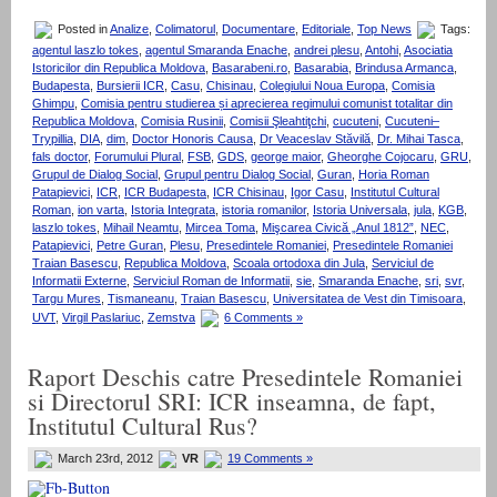
Posted in
Analize
,
Colimatorul
,
Documentare
,
Editoriale
,
Top News
Tags:
agentul laszlo tokes
,
agentul Smaranda Enache
,
andrei plesu
,
Antohi
,
Asociatia
Istoricilor din Republica Moldova
,
Basarabeni.ro
,
Basarabia
,
Brindusa Armanca
,
Budapesta
,
Bursierii ICR
,
Casu
,
Chisinau
,
Colegiului Noua Europa
,
Comisia
Ghimpu
,
Comisia pentru studierea și aprecierea regimului comunist totalitar din
Republica Moldova
,
Comisia Rusinii
,
Comisii Şleahtiţchi
,
cucuteni
,
Cucuteni–
Trypillia
,
DIA
,
dim
,
Doctor Honoris Causa
,
Dr Veaceslav Stăvilă
,
Dr. Mihai Tasca
,
fals doctor
,
Forumului Plural
,
FSB
,
GDS
,
george maior
,
Gheorghe Cojocaru
,
GRU
,
Grupul de Dialog Social
,
Grupul pentru Dialog Social
,
Guran
,
Horia Roman
Patapievici
,
ICR
,
ICR Budapesta
,
ICR Chisinau
,
Igor Casu
,
Institutul Cultural
Roman
,
ion varta
,
Istoria Integrata
,
istoria romanilor
,
Istoria Universala
,
jula
,
KGB
,
laszlo tokes
,
Mihail Neamtu
,
Mircea Toma
,
Mişcarea Civică „Anul 1812”
,
NEC
,
Patapievici
,
Petre Guran
,
Plesu
,
Presedintele Romaniei
,
Presedintele Romaniei
Traian Basescu
,
Republica Moldova
,
Scoala ortodoxa din Jula
,
Serviciul de
Informatii Externe
,
Serviciul Roman de Informatii
,
sie
,
Smaranda Enache
,
sri
,
svr
,
Targu Mures
,
Tismaneanu
,
Traian Basescu
,
Universitatea de Vest din Timisoara
,
UVT
,
Virgil Paslariuc
,
Zemstva
6 Comments »
Raport Deschis catre Presedintele Romaniei
si Directorul SRI: ICR inseamna, de fapt,
Institutul Cultural Rus?
March 23rd, 2012
VR
19 Comments »