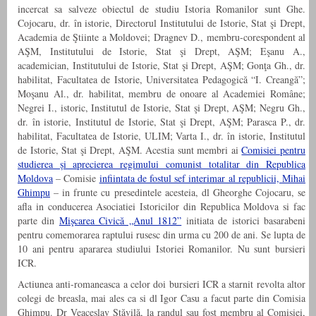
incercat sa salveze obiectul de studiu Istoria Romanilor sunt Ghe.
Cojocaru, dr. în istorie, Directorul Institutului de Istorie, Stat şi Drept,
Academia de Ştiinte a Moldovei; Dragnev D., membru-corespondent al
AŞM, Institutului de Istorie, Stat şi Drept, AŞM; Eşanu A.,
academician, Institutului de Istorie, Stat şi Drept, AŞM; Gonţa Gh., dr.
habilitat, Facultatea de Istorie, Universitatea Pedagogică “I. Creangă”;
Moşanu Al., dr. habilitat, membru de onoare al Academiei Române;
Negrei I., istoric, Institutul de Istorie, Stat şi Drept, AŞM; Negru Gh.,
dr. în istorie, Institutul de Istorie, Stat şi Drept, AŞM; Parasca P., dr.
habilitat, Facultatea de Istorie, ULIM; Varta I., dr. în istorie, Institutul
de Istorie, Stat şi Drept, AŞM. Acestia sunt membri ai
Comisiei pentru
studierea și aprecierea regimului comunist totalitar din Republica
Moldova
– Comisie
infiintata de fostul sef interimar al republicii, Mihai
Ghimpu
– in frunte cu presedintele acesteia, dl Gheorghe Cojocaru, se
afla in conducerea Asociatiei Istoricilor din Republica Moldova si fac
parte din
Mişcarea Civică „Anul 1812”
initiata de istorici basarabeni
pentru comemorarea raptului rusesc din urma cu 200 de ani. Se lupta de
10 ani pentru apararea studiului Istoriei Romanilor. Nu sunt bursieri
ICR.
Actiunea anti-romaneasca a celor doi bursieri ICR a starnit revolta altor
colegi de breasla, mai ales ca si dl Igor Casu a facut parte din Comisia
Ghimpu. Dr Veaceslav Stăvilă, la randul sau fost membru al Comisiei,