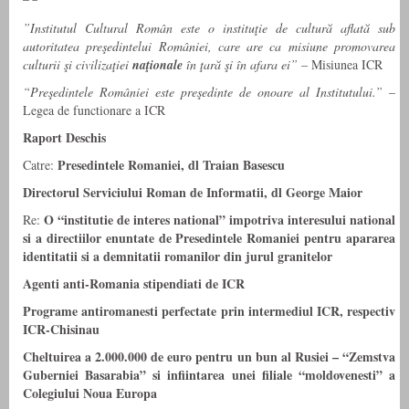
”Institutul Cultural Român este o instituţie de cultură aflată sub
autoritatea preşedintelui României, care are ca misiune promovarea
culturii şi civilizaţiei
naţionale
în ţară şi în afara ei”
– Misiunea ICR
“Preşedintele României este preşedinte de onoare al Institutului.”
–
Legea de functionare a ICR
Raport Deschis
Presedintele Romaniei, dl Traian Basescu
Catre:
Directorul Serviciului Roman de Informatii, dl George Maior
O “institutie de interes national” impotriva interesului national
Re:
si a directiilor enuntate de Presedintele Romaniei pentru apararea
identitatii si a demnitatii romanilor din jurul granitelor
Agenti anti-Romania stipendiati de ICR
Programe antiromanesti perfectate prin intermediul ICR, respectiv
ICR-Chisinau
Cheltuirea a 2.000.000 de euro pentru un bun
al Rusiei – “Zemstva
Guberniei Basarabia” si infiintarea unei filiale “moldovenesti” a
Colegiului Noua Europa