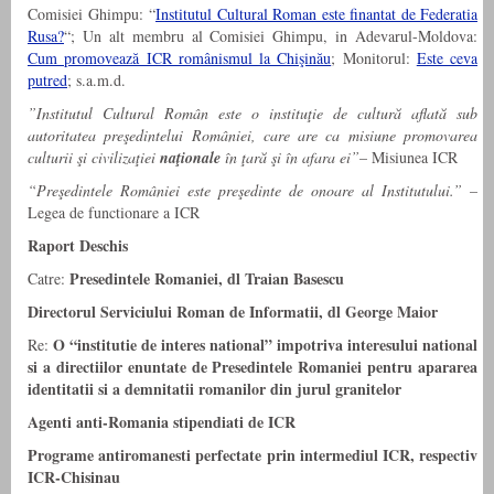
Comisiei Ghimpu: “
Institutul Cultural Roman este finantat de Federatia
Rusa?
“; Un alt membru al Comisiei Ghimpu, in Adevarul-Moldova:
Cum promovează ICR românismul la Chişinău
; Monitorul:
Este ceva
putred
; s.a.m.d.
”Institutul Cultural Român este o instituţie de cultură aflată sub
autoritatea preşedintelui României, care are ca misiune promovarea
culturii şi civilizaţiei
naţionale
în ţară şi în afara ei”
– Misiunea ICR
“Preşedintele României este preşedinte de onoare al Institutului.”
–
Legea de functionare a ICR
Raport Deschis
Presedintele Romaniei, dl Traian Basescu
Catre:
Directorul Serviciului Roman de Informatii, dl George Maior
O “institutie de interes national” impotriva interesului national
Re:
si a directiilor enuntate de Presedintele Romaniei pentru apararea
identitatii si a demnitatii romanilor din jurul granitelor
Agenti anti-Romania stipendiati de ICR
Programe antiromanesti perfectate prin intermediul ICR, respectiv
ICR-Chisinau