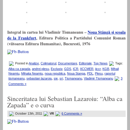
Integral
in cartea lui Vladimir Tismaneanu –
Noua Stângă şi şcoala
de la Frankfurt
, Editura Politica a Partidului Comunist Roman
(viitoarea Editura Humanitas), Bucuresti, 1976
Posted in
Analize
,
Colimatorul
,
Documentare
,
Editoriale
,
Top News
Tags:
Alba ca zapada
,
andrei plesu
,
Exclusiv
,
GDS
,
ICR
,
IICCMER
,
iiccr
,
KGB
,
Mihail
Neamtu
,
Mihaita Neamtu
,
noua republica
,
Noua Stanga
,
PDL
,
Plesu
,
raportul
tismaneanu
,
sebastian lazaroiu
,
sie
,
sri
,
Tismaneanu
,
Vladimir Tismaneanu
3
Comments »
Sinceritatea lui Sebastian Lazaroiu: “Alba ca
Zapada” e o curva
October 13th, 2011
VR
6 Comments »