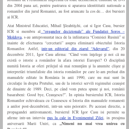
din 2004 pana azi, pentru pastrarea si apararea identititatii nationale a
romanilor din jurul Romaniei, au fost aruncate la cos de… doi bursieri
ai ICR.
Atat Ministrul Educatiei, Mihail Şleahtiţchi, cat si Igor Casu, bursier
ICR si membru al
“organelor decizionale” ale Fundatiei Soros –
Moldova
, s-au antepronuntat inca de la infiintarea “Comisiei Rusinii” si
inainte de efectuarea “cercetarii” asupra eliminarii obiectului Istoria
Romanilor. Astfel,
intr-un editorial din ziarul “Adevarul”
, din 20
decembrie 2011, Igor Casu afirma: “Când vom înţelege şi noi că nu
există o istorie a românilor în afara istoriei Europei? O disciplină
numită Istoria ar oferi prilejul să mai renunţăm şi la anumite clişee şi
interpretări triumfaliste din istoria românilor pe care le-am preluat din
manualele editate în România în anii 1990, care nu mai sunt în
circulaţie în drepta Prutului, sau de la istorici servili regimului ceauşist
de dinainte de 1989. Deci, pe când vom putea spune şi noi, românii
basarabeni: Good bye, Ceauşescu?”. In opinia bursierului ICR, Istoria
Romanilor echivaleaza cu Ceausescu si Istoria din manualele romanesti
a anilor post-decembristi, intr-un sens peiorativ. Pe aceeasi directie, a
propagandei antiromanesti, bursierul ICR Igor Casu isi permite sa
afirme intr-un interviu
pus la cale in Evenimentul Zilei
, in preajma
„Nimeni nu mai vrea unirea cu
aniversarii Marii Uniri, ca