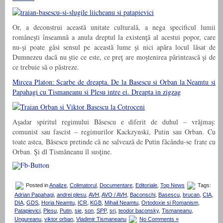
Or, a deconstrui această unitate culturală, a nega specificul lumii
româneşti înseamnă a anula dreptul la existenţă al acestui popor, care
nu-şi poate găsi sensul pe această lume şi nici apăra locul lăsat de
Dumnezeu dacă nu ştie ce este, ce preţ are moştenirea părintească şi de
ce trebuie să o păstreze.
Mircea Platon: Scarbe de dreapta. De la Basescu si Orban la Neamtu si
Papahagi cu Tismaneanu si Plesu intre ei. Dreapta in zigzag
Aşadar spiritul regimului Băsescu e diferit de duhul – vrăjmaş:
comunist sau fascist – regimurilor Kackzynski, Putin sau Orban. Cu
toate astea, Băsescu pretinde că ne salvează de Putin făcându-se frate cu
Orban. Şi dl Tismăneanu îl susţine.
Posted in
Analize
,
Colimatorul
,
Documentare
,
Editoriale
,
Top News
Tags:
Adrian Papahagi
,
andrei plesu
,
AVH
,
AVO / AVH
,
Baconschi
,
Basescu
,
brucan
,
CIA
,
DIA
,
GDS
,
Horia Neamtu
,
ICR
,
KGB
,
Mihail Neamtu
,
Ortodoxie si Romanism
,
Patapievici
,
Plesu
,
Putin
,
sie
,
son
,
SPP
,
sri
,
teodor baconsky
,
Tismaneanu
,
Ungureanu
,
viktor orban
,
Vladimir Tismaneanu
No Comments »