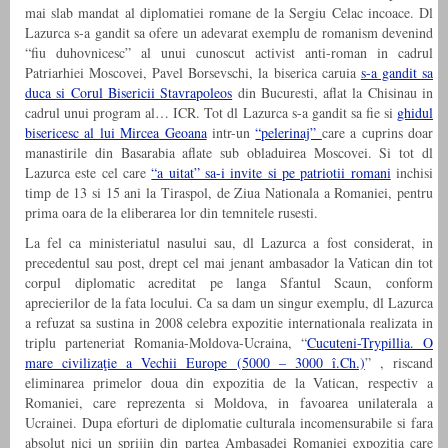
mai slab mandat al diplomatiei romane de la Sergiu Celac incoace. Dl
Lazurca s-a gandit sa ofere un adevarat exemplu de romanism devenind
“fiu duhovnicesc” al unui cunoscut activist anti-roman in cadrul
Patriarhiei Moscovei, Pavel Borsevschi, la biserica caruia
s-a gandit sa
duca si Corul Bisericii Stavrapoleos
din Bucuresti, aflat la Chisinau in
cadrul unui program al… ICR. Tot dl Lazurca s-a gandit sa fie si
ghidul
bisericesc al lui Mircea Geoana
intr-un
“pelerinaj”
care a cuprins doar
manastirile din Basarabia aflate sub obladuirea Moscovei. Si tot dl
Lazurca este cel care
“a uitat” sa-i invite si pe patriotii romani
inchisi
timp de 13 si 15 ani la Tiraspol, de Ziua Nationala a Romaniei, pentru
prima oara de la eliberarea lor din temnitele rusesti.
La fel ca ministeriatul nasului sau, dl Lazurca a fost considerat, in
precedentul sau post, drept cel mai jenant ambasador la Vatican din tot
corpul diplomatic acreditat pe langa Sfantul Scaun, conform
aprecierilor de la fata locului. Ca sa dam un singur exemplu, dl Lazurca
a refuzat sa sustina in 2008 celebra expozitie internationala realizata in
triplu parteneriat Romania-Moldova-Ucraina, “
Cucuteni-Trypillia. O
mare civilizaţie a Vechii Europe (5000 – 3000 î.Ch.)
” , riscand
eliminarea primelor doua din expozitia de la Vatican, respectiv a
Romaniei, care reprezenta si Moldova, in favoarea unilaterala a
Ucrainei. Dupa eforturi de diplomatie culturala incomensurabile si fara
absolut nici un sprijin din partea Ambasadei Romaniei expozitia care