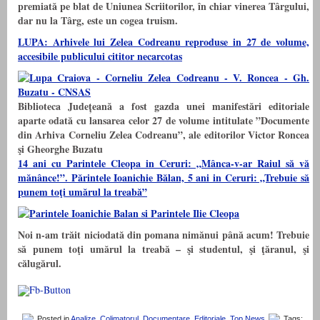
premiată pe blat de Uniunea Scriitorilor, în chiar vinerea Târgului,
dar nu la Târg, este un cogea truism.
LUPA: Arhivele lui Zelea Codreanu reproduse in 27 de volume,
accesibile publicului cititor necarcotas
Biblioteca Județeană a fost gazda unei manifestări editoriale
aparte odată cu lansarea celor 27 de volume intitulate ”Documente
din Arhiva Corneliu Zelea Codreanu”, ale editorilor Victor Roncea
şi Gheorghe Buzatu
14 ani cu Parintele Cleopa in Ceruri: „Mânca-v-ar Raiul să vă
mănânce!”. Părintele Ioanichie Bălan, 5 ani in Ceruri: „Trebuie să
punem toţi umărul la treabă”
Noi n-am trăit niciodată din pomana nimănui până acum! Trebuie
să punem toţi umărul la treabă – şi studentul, şi ţăranul, şi
călugărul.
Posted in
Analize
,
Colimatorul
,
Documentare
,
Editoriale
,
Top News
Tags: