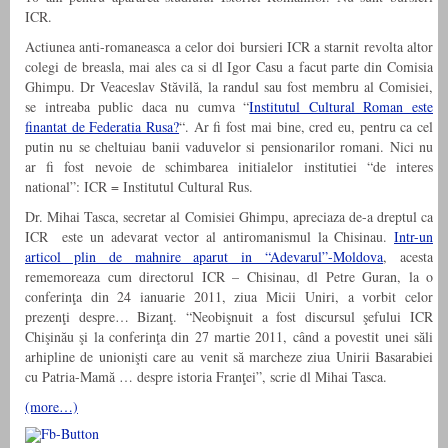
ICR.
Actiunea anti-romaneasca a celor doi bursieri ICR a starnit revolta altor
colegi de breasla, mai ales ca si dl Igor Casu a facut parte din Comisia
Ghimpu. Dr Veaceslav Stăvilă, la randul sau fost membru al Comisiei,
se intreaba public daca nu cumva “
Institutul Cultural Roman este
finantat de Federatia Rusa?
“. Ar fi fost mai bine, cred eu, pentru ca cel
putin nu se cheltuiau banii vaduvelor si pensionarilor romani. Nici nu
ar fi fost nevoie de schimbarea initialelor institutiei “de interes
national”: ICR = Institutul Cultural Rus.
Dr. Mihai Tasca, secretar al Comisiei Ghimpu, apreciaza de-a dreptul ca
ICR este un adevarat vector al antiromanismul la Chisinau.
Intr-un
articol plin de mahnire aparut in “Adevarul”-Moldova
, acesta
rememoreaza cum directorul ICR – Chisinau, dl Petre Guran, la o
conferinţa din 24 ianuarie 2011, ziua Micii Uniri, a vorbit celor
prezenţi despre… Bizanţ. “Neobişnuit a fost discursul şefului ICR
Chişinău şi la conferinţa din 27 martie 2011, când a povestit unei săli
arhipline de unionişti care au venit să marcheze ziua Unirii Basarabiei
cu Patria-Mamă … despre istoria Franţei”, scrie dl Mihai Tasca.
(more…)