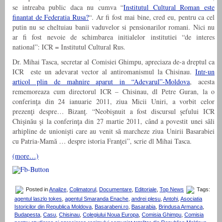
se intreaba public daca nu cumva “
Institutul Cultural Roman este
finantat de Federatia Rusa?
“. Ar fi fost mai bine, cred eu, pentru ca cel
putin nu se cheltuiau banii vaduvelor si pensionarilor romani. Nici nu
ar fi fost nevoie de schimbarea initialelor institutiei “de interes
national”: ICR = Institutul Cultural Rus.
Dr. Mihai Tasca, secretar al Comisiei Ghimpu, apreciaza de-a dreptul ca
ICR este un adevarat vector al antiromanismul la Chisinau.
Intr-un
articol plin de mahnire aparut in “Adevarul”-Moldova
, acesta
rememoreaza cum directorul ICR – Chisinau, dl Petre Guran, la o
conferinţa din 24 ianuarie 2011, ziua Micii Uniri, a vorbit celor
prezenţi despre… Bizanţ. “Neobişnuit a fost discursul şefului ICR
Chişinău şi la conferinţa din 27 martie 2011, când a povestit unei săli
arhipline de unionişti care au venit să marcheze ziua Unirii Basarabiei
cu Patria-Mamă … despre istoria Franţei”, scrie dl Mihai Tasca.
(more…)
Posted in
Analize
,
Colimatorul
,
Documentare
,
Editoriale
,
Top News
Tags:
agentul laszlo tokes
,
agentul Smaranda Enache
,
andrei plesu
,
Antohi
,
Asociatia
Istoricilor din Republica Moldova
,
Basarabeni.ro
,
Basarabia
,
Brindusa Armanca
,
Budapesta
,
Casu
,
Chisinau
,
Colegiului Noua Europa
,
Comisia Ghimpu
,
Comisia