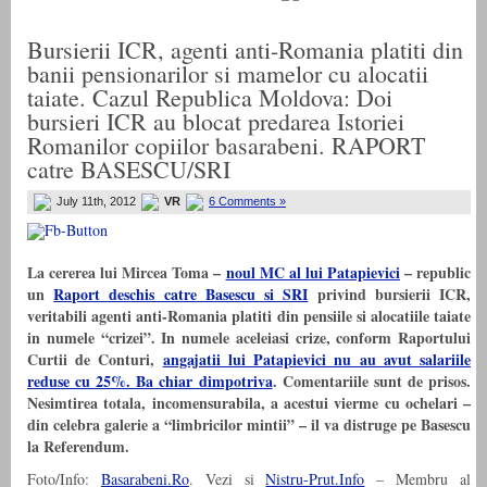
Bursierii ICR, agenti anti-Romania platiti din
banii pensionarilor si mamelor cu alocatii
taiate. Cazul Republica Moldova: Doi
bursieri ICR au blocat predarea Istoriei
Romanilor copiilor basarabeni. RAPORT
catre BASESCU/SRI
July 11th, 2012
VR
6 Comments »
La cererea lui Mircea Toma –
noul MC al lui Patapievici
– republic
un
Raport deschis catre Basescu si SRI
privind bursierii ICR,
veritabili agenti anti-Romania platiti din pensiile si alocatiile taiate
in numele “crizei”. In numele aceleiasi crize, conform Raportului
Curtii de Conturi,
angajatii lui Patapievici nu au avut salariile
reduse cu 25%. Ba chiar dimpotriva
. Comentariile sunt de prisos.
Nesimtirea totala, incomensurabila, a acestui vierme cu ochelari –
din celebra galerie a “limbricilor mintii” – il va distruge pe Basescu
la Referendum.
Foto/Info:
Basarabeni.Ro
. Vezi si
Nistru-Prut.Info
– Membru al