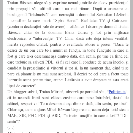
Traian Băsescu alege să-şi exprime nemulţumirile de alcov prezidenţial
prin prepuşii săi, ultimii care i-au mai rămas. După o aruncare cu
buzduganul “feisbucistă” cam nereuşită a domnului Sebastian Lăzăroiu
– consilier la case mari: “Spiru Haret”, Realitatea TV şi Cotroceni
(conform declaraţiei sale de avere) – aflăm ce-l doare pe domnul Traian
Băsescu chiar de la doamna Elena Udrea şi tot prin mijloace
electronice: o “intervenţie” TV. Chiar dacă este deja intens ventilat,
merită reprodus citatul, pentru o eventuală istorie a presei: “Dacă te
dezici de un om care te-a numit în funcţii, în toate funcţiile în care ai
fost şi care te-a desemnat aşa dintr-o dată, din senin, pe tine ca fiind cel
care trebuie să salvezi PDL, să fii cel care îl conduce de acum încolo, şi
candidat la preşedinţie şi viitorul şi tot şi, la un moment dat, când ţi se
pare că planurile nu mai sunt aceleaşi, îl dezici pe cel care a făcut toate
lucrurile astea pentru tine, atunci Lăzăroiu a avut dreptate că asta arată
lipsă de caracter”.
Un blogger subtil, Traian Mitrică, observă pe portalul său, “
Politica ta
“,
că în această frază sunt câteva cuvinte care nasc întrebări, destul de
adânci, respectiv: “Te-a desemnat aşa dintr-o dată, din senin, pe tine”.
Chiar aşa, cum a ajuns Mihai Răzvan Ungureanu, acum deja fostă stea a
MAE, SIE, PFC, PDL şi ARD, “în toate func­ţiile în care a fost”? “Din
senin”?
(…)