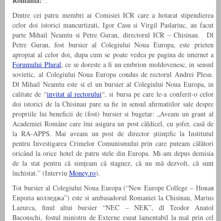
România!”
.
Dintre cei patru membri ai Comisiei ICR care a hotarat stipendierea
celor doi istorici mancurtizati, Igor Casu si Virgil Paslariuc, au facut
parte Mihail Neamtu si Petre Guran, directorul ICR – Chisinau. Dl
Petre Guran, fost bursier al Colegiului Noua Europa, este prieten
apropiat al celor doi, dupa cum se poate vedea pe pagina de internet a
Forumului Plural
, ce se doreste a fi un embrion moldovenesc, in sensul
sovietic, al Colegiului Noua Europa condus de rectorul Andrei Plesu.
Dl Mihail Neamtu este si el un bursier al Colegiului Noua Europa, in
calitate de “
invitat al rectorului
“, si bursa pe care le-a conferit-o celor
doi istorici de la Chisinau pare sa fie in sensul afirmatiilor sale despre
propriile lui beneficii de (fost) bursier si bugetar: „Aveam un grant al
Academiei Române care îmi asigura un post căldicel, cu șofer, casă de
la RA‑APPS. Mai aveam un post de director științific la Institutul
pentru Investigarea Crimelor Comunismului prin care puteam călători
oricând la orice hotel de patru stele din Europa. Mi‑am depus demisia
de la stat pentru că simțeam că stagnez, că nu mă dezvolt, că sunt
închistat.” (Interviu
Money.ro
).
Tot bursier al Colegiului Noua Europa (“New Europe College – Новая
Европа колледжа”) este si ambasadorul Romaniei la Chisinau, Marius
Lazurca, finul altui bursier “NEC – NEK”, dl Teodor Anatol
Baconschi, fostul ministru de Externe esuat lamentabil la mal prin cel