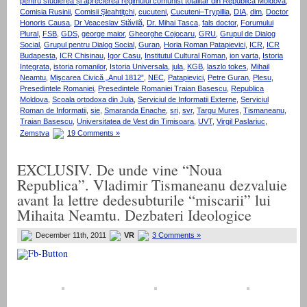
pentru studierea și aprecierea regimului comunist totalitar din Republica Moldova
,
Comisia Rusinii
,
Comisii Şleahtiţchi
,
cucuteni
,
Cucuteni–Trypillia
,
DIA
,
dim
,
Doctor
Honoris Causa
,
Dr Veaceslav Stăvilă
,
Dr. Mihai Tasca
,
fals doctor
,
Forumului
Plural
,
FSB
,
GDS
,
george maior
,
Gheorghe Cojocaru
,
GRU
,
Grupul de Dialog
Social
,
Grupul pentru Dialog Social
,
Guran
,
Horia Roman Patapievici
,
ICR
,
ICR
Budapesta
,
ICR Chisinau
,
Igor Casu
,
Institutul Cultural Roman
,
ion varta
,
Istoria
Integrata
,
istoria romanilor
,
Istoria Universala
,
jula
,
KGB
,
laszlo tokes
,
Mihail
Neamtu
,
Mişcarea Civică „Anul 1812”
,
NEC
,
Patapievici
,
Petre Guran
,
Plesu
,
Presedintele Romaniei
,
Presedintele Romaniei Traian Basescu
,
Republica
Moldova
,
Scoala ortodoxa din Jula
,
Serviciul de Informatii Externe
,
Serviciul
Roman de Informatii
,
sie
,
Smaranda Enache
,
sri
,
svr
,
Targu Mures
,
Tismaneanu
,
Traian Basescu
,
Universitatea de Vest din Timisoara
,
UVT
,
Virgil Paslariuc
,
Zemstva
19 Comments »
EXCLUSIV. De unde vine “Noua
Republica”. Vladimir Tismaneanu dezvaluie
avant la lettre dedesubturile “miscarii” lui
Mihaita Neamtu. Dezbateri Ideologice
December 11th, 2011
VR
3 Comments »