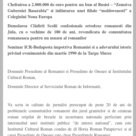
Cheltuirea a 2.000.000 de euro pentru un bun
al Rusiei – “Zemstva
Guberniei Basarabia” si infiintarea unei filiale “moldovenesti” a
Colegiului Noua Europa
Demolarea Clădirii Scolii confesionale ortodoxe romanesti din
Jula, cu o vechime de 180 de ani, revendicata de comunitatea
romaneasca pentru un muzeu al romanilor
Seminar ICR-Budapesta impotriva Romaniei si a adevarului istoric
privind evenimentele din martie 1990 de la Targu Mures
Domnule Presedinte al Romaniei si Presedinte de Onoare al Institutului
Cultural Roman,
Domnule Director al Serviciului Roman de Informatii,
Va scriu in calitate de jurnalist preocupat de peste 20 de ani de
problemele comunitatilor romanesti din jurul granitelor si de cetatean
roman oripilat de bresele in securitatea nationala perfectate prin
intermediul unei institutii publice “de interes national”, cum este
Institutul Cultural Roman condus de dl Horia Roman Patapievici si al
carui Presedinte de Onoare este chiar Presedintele Romaniei.