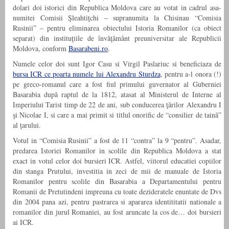
dolari doi istorici din Republica Moldova care au votat in cadrul asa-
numitei Comisii Şleahtiţchi – supranumita la Chisinau “Comisia
Rusinii” – pentru eliminarea obiectului Istoria Romanilor (ca obiect
separat) din instituţiile de învăţământ preuniversitar ale Republicii
Moldova, conform
Basarabeni.ro
.
Numele celor doi sunt Igor Casu si Virgil Paslariuc si beneficiaza de
bursa ICR ce poarta numele lui Alexandru Sturdza
, pentru a-l onora (!)
pe greco-romanul care a fost fiul primului guvernator al Guberniei
Basarabia după raptul de la 1812, atasat al Ministerul de Interne al
Imperiului Tarist timp de 22 de ani, sub conducerea ţărilor Alexandru I
şi Nicolae I, si care a mai primit si titlul onorific de “consilier de taină”
al ţarului.
Votul in “Comisia Rusinii” a fost de 11 “contra” la 9 “pentru”. Asadar,
predarea Istoriei Romanilor in scolile din Republica Moldova a stat
exact in votul celor doi bursieri ICR. Astfel, viitorul educatiei copiilor
din stanga Prutului, investitia in zeci de mii de manuale de Istoria
Romanilor pentru scolile din Basarabia a Departamentului pentru
Romanii de Pretutindeni impreuna cu toate dezideratele enuntate de Dvs
din 2004 pana azi, pentru pastrarea si apararea identititatii nationale a
romanilor din jurul Romaniei, au fost aruncate la cos de… doi bursieri
ai ICR.