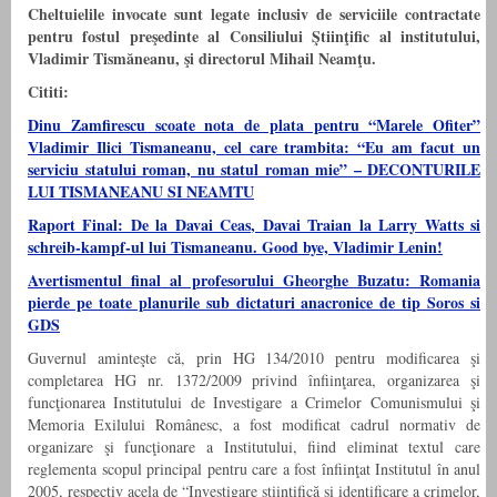
Cheltuielile invocate sunt legate inclusiv de serviciile contractate
pentru fostul preşedinte al Consiliului Ştiinţific al institutului,
Vladimir Tismăneanu, şi directorul Mihail Neamţu.
Cititi:
Dinu Zamfirescu scoate nota de plata pentru “Marele Ofiter”
Vladimir Ilici Tismaneanu, cel care trambita: “Eu am facut un
serviciu statului roman, nu statul roman mie” – DECONTURILE
LUI TISMANEANU SI NEAMTU
Raport Final: De la Davai Ceas, Davai Traian la Larry Watts si
schreib-kampf-ul lui Tismaneanu. Good bye, Vladimir Lenin!
Avertismentul final al profesorului Gheorghe Buzatu: Romania
pierde pe toate planurile sub dictaturi anacronice de tip Soros si
GDS
Guvernul aminteşte că, prin HG 134/2010 pentru modificarea şi
completarea HG nr. 1372/2009 privind înfiinţarea, organizarea şi
funcţionarea Institutului de Investigare a Crimelor Comunismului şi
Memoria Exilului Românesc, a fost modificat cadrul normativ de
organizare şi funcţionare a Institutului, fiind eliminat textul care
reglementa scopul principal pentru care a fost înfiinţat Institutul în anul
2005, respectiv acela de “Investigare ştiinţifică şi identificare a crimelor,