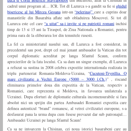
duca si Corul Bisericii Stavrapoleos
din Bucuresti, aflat la Chisinau in
cadrul unui program al… ICR. Tot dl Lazurca s-a gandit sa fie si
ghidul
bisericesc al lui Mircea Geoana
intr-un
“pelerinaj”
care a cuprins doar
manastirile din Basarabia aflate sub obladuirea Moscovei. Si tot dl
Lazurca este cel care
“a uitat” sa-i invite si pe patriotii romani
inchisi
timp de 13 si 15 ani la Tiraspol, de Ziua Nationala a Romaniei, pentru
prima oara de la eliberarea lor din temnitele rusesti.
La fel ca ministeriatul nasului sau, dl Lazurca a fost considerat, in
precedentul sau post, drept cel mai jenant ambasador la Vatican din tot
corpul diplomatic acreditat pe langa Sfantul Scaun, conform
aprecierilor de la fata locului. Ca sa dam un singur exemplu, dl Lazurca
a refuzat sa sustina in 2008 celebra expozitie internationala realizata in
triplu parteneriat Romania-Moldova-Ucraina, “
Cucuteni-Trypillia. O
mare civilizaţie a Vechii Europe (5000 – 3000 î.Ch.)
” , riscand
eliminarea primelor doua din expozitia de la Vatican, respectiv a
Romaniei, care reprezenta si Moldova, in favoarea unilaterala a
Ucrainei. Dupa eforturi de diplomatie culturala incomensurabile si fara
absolut nici un sprijin din partea Ambasadei Romaniei expozitia care
definea autenticul “brand” romanesc, al vetrei civilizatiei europene, s-a
desfasurat pana la urma dupa cum fusese prevazut dar sub patronajul…
Ambasadei Ucrainei pe langa Sfantul Scaun!
Ca sa ne intoarcem la Chisinau, cei noua istorici basarabeni care au