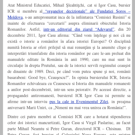
Atat Ministrul Educatiei, Mihail Şleahtiţchi, cat si Igor Casu, bursier
ICR si membru al
“organelor decizionale” ale Fundatiei Soros –
Moldova
, s-au antepronuntat inca de la infiintarea “Comisiei Rusinii” si
inainte de efectuarea “cercetarii” asupra eliminarii obiectului Istoria
Romanilor. Astfel,
intr-un editorial din ziarul “Adevarul”
, din 20
decembrie 2011, Igor Casu afirma: “Când vom înţelege şi noi că nu
există o istorie a românilor în afara istoriei Europei? O disciplină
numită Istoria ar oferi prilejul să mai renunţăm şi la anumite clişee şi
interpretări triumfaliste din istoria românilor pe care le-am preluat din
manualele editate în România în anii 1990, care nu mai sunt în
circulaţie în drepta Prutului, sau de la istorici servili regimului ceauşist
de dinainte de 1989. Deci, pe când vom putea spune şi noi, românii
basarabeni: Good bye, Ceauşescu?”. In opinia bursierului ICR, Istoria
Romanilor echivaleaza cu Ceausescu si Istoria din manualele romanesti
a anilor post-decembristi, intr-un sens peiorativ. Pe aceeasi directie, a
propagandei antiromanesti, bursierul ICR Igor Casu isi permite sa
afirme intr-un interviu
pus la cale in Evenimentul Zilei
, in preajma
aniversarii Marii Uniri, ca „Nimeni nu mai vrea unirea cu România!”.
Dintre cei patru membri ai Comisiei ICR care a hotarat stipendierea
celor doi istorici mancurtizati, Igor Casu si Virgil Paslariuc, au facut
parte Mihail Neamtu si Petre Guran, directorul ICR – Chisinau. Dl
Petre Guran, fost bursier al Colegiului Noua Europa, este prieten