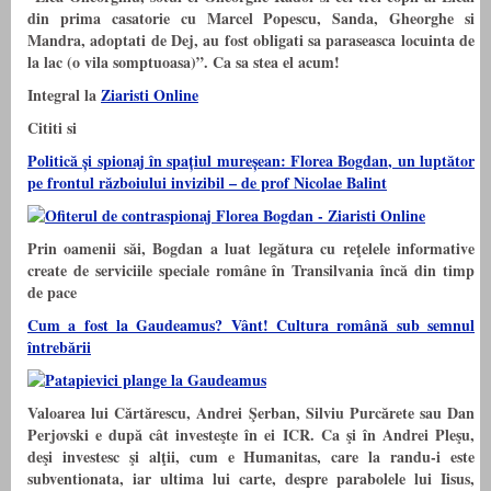
din prima casatorie cu Marcel Popescu, Sanda, Gheorghe si
Mandra, adoptati de Dej, au fost obligati sa paraseasca locuinta de
la lac (o vila somptuoasa)”. Ca sa stea el acum!
Integral la
Ziaristi Online
Cititi si
Politică și spionaj în spațiul mureșean: Florea Bogdan, un luptător
pe frontul războiului invizibil – de prof Nicolae Balint
Prin oamenii săi, Bogdan a luat legătura cu reţelele informative
create de serviciile speciale române în Transilvania încă din timp
de pace
Cum a fost la Gaudeamus? Vânt! Cultura română sub semnul
întrebării
Valoarea lui Cărtărescu, Andrei Şerban, Silviu Purcărete sau Dan
Perjovski e după cât investeşte în ei ICR. Ca şi în Andrei Pleşu,
deşi investesc şi alţii, cum e Humanitas, care la randu-i este
subventionata, iar ultima lui carte, despre parabolele lui Iisus,