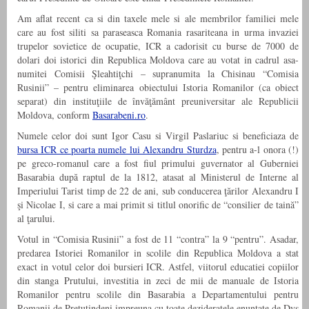
Am aflat recent ca si din taxele mele si ale membrilor familiei mele
care au fost siliti sa paraseasca Romania rasariteana in urma invaziei
trupelor sovietice de ocupatie, ICR a cadorisit cu burse de 7000 de
dolari doi istorici din Republica Moldova care au votat in cadrul asa-
numitei Comisii Şleahtiţchi – supranumita la Chisinau “Comisia
Rusinii” – pentru eliminarea obiectului Istoria Romanilor (ca obiect
separat) din instituţiile de învăţământ preuniversitar ale Republicii
Moldova, conform
Basarabeni.ro
.
Numele celor doi sunt Igor Casu si Virgil Paslariuc si beneficiaza de
bursa ICR ce poarta numele lui Alexandru Sturdza
, pentru a-l onora (!)
pe greco-romanul care a fost fiul primului guvernator al Guberniei
Basarabia după raptul de la 1812, atasat al Ministerul de Interne al
Imperiului Tarist timp de 22 de ani, sub conducerea ţărilor Alexandru I
şi Nicolae I, si care a mai primit si titlul onorific de “consilier de taină”
al ţarului.
Votul in “Comisia Rusinii” a fost de 11 “contra” la 9 “pentru”. Asadar,
predarea Istoriei Romanilor in scolile din Republica Moldova a stat
exact in votul celor doi bursieri ICR. Astfel, viitorul educatiei copiilor
din stanga Prutului, investitia in zeci de mii de manuale de Istoria
Romanilor pentru scolile din Basarabia a Departamentului pentru
Romanii de Pretutindeni impreuna cu toate dezideratele enuntate de Dvs