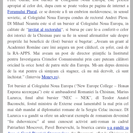
apropiat al celor doi, dupa cum se poate vedea pe pagina de internet a
Forumului Plural
, ce se doreste a fi un embrion moldovenesc, in sensul
sovietic, al Colegiului Noua Europa condus de rectorul Andrei Plesu.
Dl Mihail Neamtu este si el un bursier al Colegiului Noua Europa, in
calitate de “
invitat al rectorului
“, si bursa pe care le-a conferit-o celor
doi istorici de la Chisinau pare sa fie in sensul afirmatiilor sale despre
propriile lui beneficii de (fost) bursier si bugetar: „Aveam un grant al
Academiei Române care îmi asigura un post căldicel, cu șofer, casă de
la RA‑APPS. Mai aveam un post de director științific la Institutul
pentru Investigarea Crimelor Comunismului prin care puteam călători
oricând la orice hotel de patru stele din Europa. Mi‑am depus demisia
de la stat pentru că simțeam că stagnez, că nu mă dezvolt, că sunt
închistat.” (Interviu
Money.ro
).
Tot bursier al Colegiului Noua Europa (“New Europe College – Новая
Европа колледжа”) este si ambasadorul Romaniei la Chisinau, Marius
Lazurca, finul altui bursier “NEC – NEK”, dl Teodor Anatol
Baconschi, fostul ministru de Externe esuat lamentabil la mal prin cel
mai slab mandat al diplomatiei romane de la Sergiu Celac incoace. Dl
Lazurca s-a gandit sa ofere un adevarat exemplu de romanism devenind
“fiu duhovnicesc” al unui cunoscut activist anti-roman in cadrul
Patriarhiei Moscovei, Pavel Borsevschi, la biserica caruia
s-a gandit sa