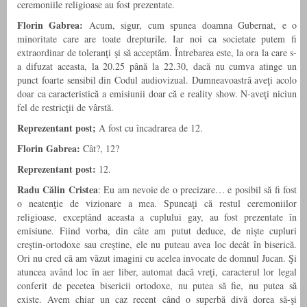
ceremoniile religioase au fost prezentate.
Florin Gabrea:
Acum, sigur, cum spunea doamna Gubernat, e o
minoritate care are toate drepturile. Iar noi ca societate putem fi
extraordinar de toleranţi şi să acceptăm. Întrebarea este, la ora la care s-
a difuzat aceasta, la 20.25 până la 22.30, dacă nu cumva atinge un
punct foarte sensibil din Codul audiovizual. Dumneavoastră aveţi acolo
doar ca caracteristică a emisiunii doar că e reality show. N-aveţi niciun
fel de restricţii de vârstă.
Reprezentant post;
A fost cu încadrarea de 12.
Florin Gabrea:
Cât?, 12?
Reprezentant post:
12.
Radu Călin Cristea
: Eu am nevoie de o precizare… e posibil să fi fost
o neatenţie de vizionare a mea. Spuneaţi că restul ceremoniilor
religioase, exceptând aceasta a cuplului gay, au fost prezentate în
emisiune. Fiind vorba, din câte am putut deduce, de nişte cupluri
creştin-ortodoxe sau creştine, ele nu puteau avea loc decât în biserică.
Ori nu cred că am văzut imagini cu acelea invocate de domnul Jucan. Şi
atuncea având loc în aer liber, automat dacă vreţi, caracterul lor legal
conferit de pecetea bisericii ortodoxe, nu putea să fie, nu putea să
existe. Avem chiar un caz recent când o superbă divă dorea să-şi