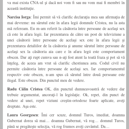
va mai exista CNA-ul şi dacă noi vom fi sau nu vom mai fi membri în
această instituţie.
Narcisa Iorga
: Îmi permit să vă clarific declaraţia mea sau afirmaţia de
mai devreme: nu sărutul este în afara legii domnule Cristea, nu la asta
mă refeream. Eu m-am referit la căsătoria între persoane de acelaşi sex
că este în afara legii. Iar prezentarea de către un post de televiziune a
unei căsătorii între persoane de acelaşi sex este în afara legii şi
prezentarea detaliilor de la căsătoria şi anume sărutul între persoane de
acelaşi sex la căsătoria aia care e în afara legii este comportament
obscen. Dar aţi rupt cumva sau n-aţi fost atent la toată fraza şi pot să vă
înţeleg, de aceea am vrut să clarific chestiunea asta. Codul civil nu
permite căsătoria între persoane de acelaşi sex. Iar comportamentul
respectiv este obscen, n-am spus că sărutul între două persoane este
ilegal. Este obscen. Din punctul meu de vedere.
Radu Călin Cristea
OK, din punctul dumneavoastră de vedere dar
trebuie argumentat, ancoraţi-l în legislaţie. Ok, repet, din punct de
vedere al unei, repet viziuni creştin-ortodoxe foarte aplicate, aveţi
dreptate. Aşa este.
Laura Georgescu
: Îmi cer scuze, domnul Turos, imediat, doamna
Gubernat dorea să mai… doamna Gubernat, vă rog… domnul Turos,
până se pregăteşte selecţia, vă rog frumos aveţi cuvântul. Da…