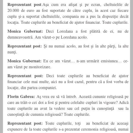
Reprezentant post
:Aşa cum era afişat şi pe ecran, cheltuielile de
20.000 de euro au fost suportate de către cuplu, în acest caz fiecare
cuplu şi-a suportat cheltuielile, compania nu a pus la dispoziţie decât
locaţia. Toate cuplurile au beneficiat de ajutor financiar. Toate cuplurile.
Monica Gubernat:
Deci Loredana a fost plătită de ei, nu de
dumneavoastră. Am văzut-o pe Loredana acolo.
Reprezentant post:
Şi nu numai acolo, au fost şi în alte părţi, la alte
nunţi.
Monica Gubernat:
Eu ce am văzut… n-am urmărit emisiunea… ce-
am văzut pe monitorizare.
Reprezentant post:
Deci toate cuplurile au beneficiat de ajutor
financiar cele mai multe, aici nu a fost cazul, pentru că a fost vorba de
locaţie, din partea companiei.
Florin Gabrea:
Aş vrea eu să vă întreb. Această cununie religioasă pe
care au trăit-o cei doi a fost şi pentru celelalte cupluri în vigoare? Adică
toate cuplurile au avut la vedere sau cel puţin în cunoştinţă sau la
cunoştinţă de cununia religioasă? Toate cuplurile.
Reprezentant post:
Toate cuplurile, toţi au beneficiat de aceeaşi
expunere de la toate cuplurile s-a prezentat ceremonia religioasă, numai