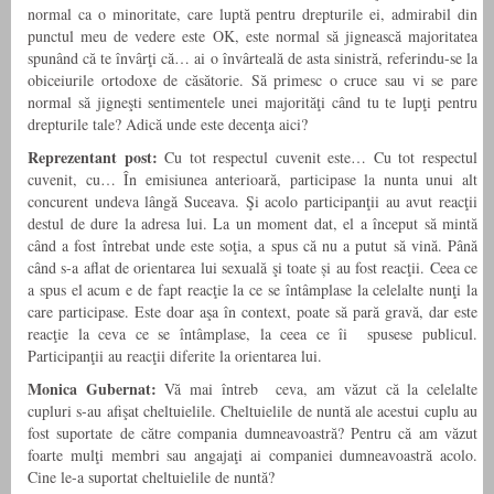
normal ca o minoritate, care luptă pentru drepturile ei, admirabil din
punctul meu de vedere este OK, este normal să jignească majoritatea
spunând că te învârţi că… ai o învârteală de asta sinistră, referindu-se la
obiceiurile ortodoxe de căsătorie. Să primesc o cruce sau vi se pare
normal să jigneşti sentimentele unei majorităţi când tu te lupţi pentru
drepturile tale? Adică unde este decenţa aici?
Reprezentant post:
Cu tot respectul cuvenit este… Cu tot respectul
cuvenit, cu… În emisiunea anterioară, participase la nunta unui alt
concurent undeva lângă Suceava. Şi acolo participanţii au avut reacţii
destul de dure la adresa lui. La un moment dat, el a început să mintă
când a fost întrebat unde este soţia, a spus că nu a putut să vină. Până
când s-a aflat de orientarea lui sexuală şi toate și au fost reacţii. Ceea ce
a spus el acum e de fapt reacţie la ce se întâmplase la celelalte nunţi la
care participase. Este doar aşa în context, poate să pară gravă, dar este
reacţie la ceva ce se întâmplase, la ceea ce îi spusese publicul.
Participanţii au reacţii diferite la orientarea lui.
Monica Gubernat:
Vă mai întreb ceva, am văzut că la celelalte
cupluri s-au afişat cheltuielile. Cheltuielile de nuntă ale acestui cuplu au
fost suportate de către compania dumneavoastră? Pentru că am văzut
foarte mulţi membri sau angajaţi ai companiei dumneavoastră acolo.
Cine le-a suportat cheltuielile de nuntă?