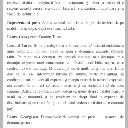
oficieze căsătoria religioasă într-un restaurant. Şi biserica ortodoxă a
respins această cerere, s-a dus în biserică, s-a căsătorit, după care şi-a
văzut de treburile ei.
Reprezentant post:
A fost scandal inclusiv cu slujba de înviere de pe
malul mării, după, după evenimentul ăsta.
Laura Georgescu:
Domnu Turos…
Lorand Turos:
Stimaţi colegi foarte sincer, cred că această emisiune a
atins anumite… nu, nu, vreau să spun şi doamnei, anumite subiecte
tabu. Pe mine m-a deranjat, nu această cununie m-a deranjat, m-a
deranjat expresia unei concurente, cu băiatul, acel băiat negru, care
credeam că e o maimuţă. M-a deranjat foarte mult, da şi mai tare. Eu aş
dori să, să, să-i interpretez într-un fel anume, poate mă ajutaţi, să
confirmaţi sau nu, această expresie şi reacţia noastră la această expresie,
era cumva în contrast cu reacţia noastră şi ca societate faţă de acea
cununie. Adică ne revoltăm când vedem că spune despre băiatul negru –
arată ca o maimuţă şi ne revoltăm pe drept fiind o expresie de
discriminare şi ne revoltăm şi atunci când vedem o căsătorie, o cununie
gay.
Laura Georgescu
Dumneavoastră vorbiţi de preo… pastoră, de
doamna pastor?