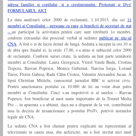
adresa familiei si copilului, si a crestinismului. Protestati si Dvs!
FORMULARUL AICI
La data analizarii celor 2000 de reclamatii, 1.10.2013, din cei
11
membri ai Consiliului – persoane cu rang si beneficii de secretari de stat
–
au participat la activitatea pentru care sunt retribuiti 1o membri,
conform extrasului din procesul verbal al sedintei
publicat pe site-ul
CNA
. A fost o zi de lucru destul de lunga. Sedinta a inceput la ora 10 si
de abia spre finalul ei, la orele 17.00, s-a atins si subiectul celor 2000
de reclamatii. Conform sursei citate, la sedinta au luat parte următorii
membri ai Consiliului: Laura Georgescu, Viorel Vasile Buda, Cristina
Trepcea, Rasvan Popescu, Monica Gubernat, Narcisa Iorga, Lorand
Turos, Florin Gabrea, Radu Călin Cristea, Valentin Alexandru Jucan. A
lipsit Christian Mititelu, cunoscutul jurnalist BBC si activist civic.
Pentru sanctionarea postului cu 10.000 de lei au votat doar patru
membri ai Consiliului. Cinci s-au impotrivit si al saselea – Rasvan
Popescu, fost beneficiar al unor sume importante de la Trustul Media
Pro -, in aparenta s-a abtinut, daca nu a disparut de la vot, contribuind
insa la decizia de nesanctionare a postului ProTv, potrivit normelor
legale ale CNA.
La sedinta CNA a fost chemat pentru explicatii un reprezentant al
televiziunii in cauza insa, din nefericire, nu a fost invitat nici unul