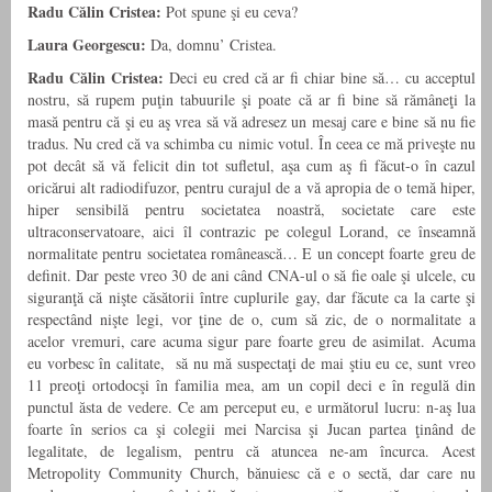
Radu Călin Cristea:
Pot spune şi eu ceva?
Laura Georgescu:
Da, domnu’ Cristea.
Radu Călin Cristea:
Deci eu cred că ar fi chiar bine să… cu acceptul
nostru, să rupem puţin tabuurile şi poate că ar fi bine să rămâneţi la
masă pentru că şi eu aş vrea să vă adresez un mesaj care e bine să nu fie
tradus. Nu cred că va schimba cu nimic votul. În ceea ce mă priveşte nu
pot decât să vă felicit din tot sufletul, aşa cum aş fi făcut-o în cazul
oricărui alt radiodifuzor, pentru curajul de a vă apropia de o temă hiper,
hiper sensibilă pentru societatea noastră, societate care este
ultraconservatoare, aici îl contrazic pe colegul Lorand, ce înseamnă
normalitate pentru societatea românească… E un concept foarte greu de
definit. Dar peste vreo 30 de ani când CNA-ul o să fie oale şi ulcele, cu
siguranţă că nişte căsătorii între cuplurile gay, dar făcute ca la carte şi
respectând nişte legi, vor ţine de o, cum să zic, de o normalitate a
acelor vremuri, care acuma sigur pare foarte greu de asimilat. Acuma
eu vorbesc în calitate, să nu mă suspectaţi de mai ştiu eu ce, sunt vreo
11 preoţi ortodocşi în familia mea, am un copil deci e în regulă din
punctul ăsta de vedere. Ce am perceput eu, e următorul lucru: n-aş lua
foarte în serios ca şi colegii mei Narcisa şi Jucan partea ţinând de
legalitate, de legalism, pentru că atuncea ne-am încurca. Acest
Metropolity Community Church, bănuiesc că e o sectă, dar care nu