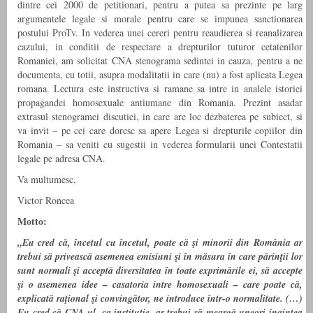
dintre cei 2000 de petitionari, pentru a putea sa prezinte pe larg
argumentele legale si morale pentru care se impunea sanctionarea
postului ProTv. In vederea unei cereri pentru reaudierea si reanalizarea
cazului, in conditii de respectare a drepturilor tuturor cetatenilor
Romaniei, am solicitat CNA stenograma sedintei in cauza, pentru a ne
documenta, cu totii, asupra modalitatii in care (nu) a fost aplicata Legea
romana. Lectura este instructiva si ramane sa intre in analele istoriei
propagandei homosexuale antiumane din Romania. Prezint asadar
extrasul stenogramei discutiei, in care are loc dezbaterea pe subiect, si
va invit – pe cei care doresc sa apere Legea si drepturile copiilor din
Romania – sa veniti cu sugestii in vederea formularii unei Contestatii
legale pe adresa CNA.
Va multumesc,
Victor Roncea
Motto:
„Eu cred că, încetul cu încetul, poate că şi minorii din România ar
trebui să privească asemenea emisiuni şi în măsura în care părinţii lor
sunt normali şi acceptă diversitatea în toate exprimările ei, să accepte
şi o asemenea idee – casatoria intre homosexuali – care poate că,
explicată raţional şi convingător, ne introduce într-o normalitate. (…)
Eu cred că CNA-ul, ca instituţie, ar trebui să meargă uneori înaintea