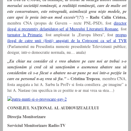
mersului societăţii româneşti, a realității româneşti, care de multe ori
este conservatoare, este retrogradă, asimilează greu nişte modele, pe
– Radu Calin Cristea,
care apoi le preia într-un mod excesiv”(?!)
membru CNA (propus de Guvern – recte PNL-PSD), fost
director
ilegal si prezumtiv delapidator-sef al Muzeului Literaturii Romane
, fost
turnator la Primarie
, fost amploaiat la „Europa libera”, fost
propus
ilegal de catre unii (fosti) angajati de la Cotroceni ca sef al TVR
(Parlamentul nu Presedintia numeste presedintele Televiziunii publice;
desigur, intr-o democratie normala, nu… anala)
„Eu chiar nu consider că e vreo abatere pe care noi ar trebui s-o
sancţionăm şi cred că să sancţionăm o asemenea abatere sau să
considerăm că s-a făcut o abatere ne-ar pune pe noi într-o poziţie în
– Cristina Trepcea
care eu personal n-aş vrea să fiu.”
, membra CNA,
fosta angajata a lui A. Sarbu la ProTv si fosta consiliera „pe imagine” a
lui A. Nastase (nu specifica in ce pozitie n-ar mai vrea sa stea…)
CONSILIUL NAŢIONAL AL AUDIOVIZUALULUI
Direcţia Monitorizare
Serviciul Monitorizare Radio-TV