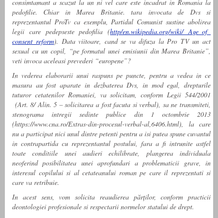
consimtamant a scazut la un ni vel care este incadrat in Romania la
pedofilie. Chiar in Marea Britanie. tara invocata de Dvs si
reprezentantul ProTv ca exemplu, Partidul Comunist sustine abolirea
legii care pedepseste pedofilia (
http/en.wikipedia.org/wiki/ Age_of_
consent_reform
). Data viitoare, cand se va difuza la Pro TV un act
sexual cu un copil, “pe formatul unei emisiunii din Marea Britanie”,
veti invoca aceleasi prevederi “europene”?
In vederea elaborarii unui raspuns pe puncte, pentru a vedea in ce
masura au fost aparate in dezbaterea Dvs, in mod egal, drepturile
tuturor cetatenilor Romaniei, va solicitam, conform Legii 544/2001
(Art. 8/ Alin. 5 – solicitarea a fost facuta si verbal), sa ne transmiteti,
stenograma intregii sedinte publice din 1 octombrie 2013
(https://www.cna.ro/Extras-din-procesul-verbal-al,6406.html), la care
nu a participat nici unul dintre petenti pentru a isi putea spune cuvantul
in contrapartida cu reprezentantul postului, fara a fi intrunite astfel
toate conditiile unei audieri echilibrate, plangerea individuala
neoferind posibilitatea unei aprofundari a problematicii grave, in
interesul copilului si al cetateanului roman pe care il reprezentati si
care va retribuie.
In acest sens, vom solicita reaudierea părților, conform practicii
deontologiei profesionale si respectarii normelor statului de drept.