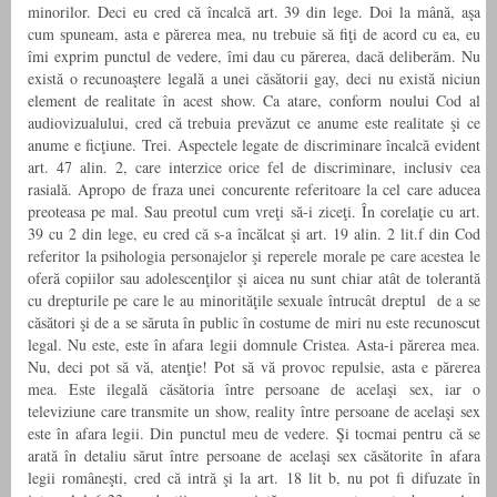
minorilor. Deci eu cred că încalcă art. 39 din lege. Doi la mână, aşa
cum spuneam, asta e părerea mea, nu trebuie să fiţi de acord cu ea, eu
îmi exprim punctul de vedere, îmi dau cu părerea, dacă deliberăm. Nu
există o recunoaştere legală a unei căsătorii gay, deci nu există niciun
element de realitate în acest show. Ca atare, conform noului Cod al
audiovizualului, cred că trebuia prevăzut ce anume este realitate şi ce
anume e ficţiune. Trei. Aspectele legate de discriminare încalcă evident
art. 47 alin. 2, care interzice orice fel de discriminare, inclusiv cea
rasială. Apropo de fraza unei concurente referitoare la cel care aducea
preoteasa pe mal. Sau preotul cum vreţi să-i ziceţi. În corelaţie cu art.
39 cu 2 din lege, eu cred că s-a încălcat şi art. 19 alin. 2 lit.f din Cod
referitor la psihologia personajelor şi reperele morale pe care acestea le
oferă copiilor sau adolescenţilor şi aicea nu sunt chiar atât de tolerantă
cu drepturile pe care le au minorităţile sexuale întrucât dreptul de a se
căsători şi de a se săruta în public în costume de miri nu este recunoscut
legal. Nu este, este în afara legii domnule Cristea. Asta-i părerea mea.
Nu, deci pot să vă, atenţie! Pot să vă provoc repulsie, asta e părerea
mea. Este ilegală căsătoria între persoane de acelaşi sex, iar o
televiziune care transmite un show, reality între persoane de acelaşi sex
este în afara legii. Din punctul meu de vedere. Şi tocmai pentru că se
arată în detaliu sărut între persoane de acelaşi sex căsătorite în afara
legii româneşti, cred că intră şi la art. 18 lit b, nu pot fi difuzate în