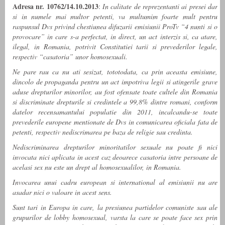
Adresa nr. 10762/14.10.2013
:
In calitate de reprezentanti ai presei dar
si in numele mai multor petenti, va multumim foarte mult pentru
raspunsul Dvs privind chestiunea difuzarii emisiunii ProTv “4 nunti si o
provocare” in care s-a perfectat, in direct, un act interzis si, ca atare,
ilegal, in Romania, potrivit Constitutiei tarii si prevederilor legale,
respectiv “casatoria” unor homosexuali.
Ne pare rau ca nu ati sesizat, tototodata, ca prin aceasta emisiune,
dincolo de propaganda pentru un act impotriva legii si atingerile grave
aduse drepturilor minorilor, au fost ofensate toate cultele din Romania
si discriminate drepturile si credintele a 99,8% dintre romani, conform
datelor recensamantului populatie din 2011, incalcandu-se toate
prevederile europene mentionate de Dvs in comunicarea oficiala fata de
petenti, respectiv nediscrimarea pe baza de religie sau credinta.
Nediscriminarea drepturilor minoritatilor sexuale nu poate fi nici
invocata nici aplicata in acest caz deoarece casatoria intre persoane de
acelasi sex nu este un drept al homosexualilor, in Romania.
Invocarea unui cadru european si international al emisiunii nu are
asadar nici o valoare in acest sens.
Sunt tari in Europa in care, la presiunea partidelor comuniste sau ale
grupurilor de lobby homosexual, varsta la care se poate face sex prin