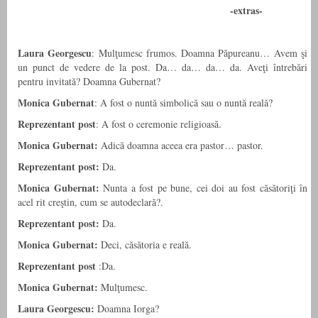
-extras-
Laura Georgescu
: Mulţumesc frumos. Doamna Păpureanu… Avem şi
un punct de vedere de la post. Da… da… da… da. Aveţi întrebări
pentru invitată? Doamna Gubernat?
Monica Gubernat
: A fost o nuntă simbolică sau o nuntă reală?
Reprezentant post
: A fost o ceremonie religioasă.
Monica Gubernat:
Adică doamna aceea era pastor… pastor.
Reprezentant post:
Da.
Monica Gubernat:
Nunta a fost pe bune, cei doi au fost căsătoriţi în
acel rit creştin, cum se autodeclară?.
Reprezentant post:
Da.
Monica Gubernat:
Deci, căsătoria e reală.
Reprezentant post
:Da.
Monica Gubernat:
Mulţumesc.
Laura Georgescu:
Doamna Iorga?