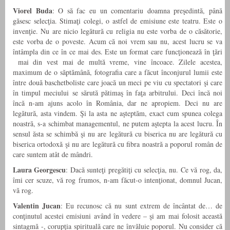
Viorel Buda
: O să fac eu un comentariu doamna preşedintă, până
găsesc selecţia. Stimaţi colegi, o astfel de emisiune este teatru. Este o
invenţie. Nu are nicio legătură cu religia nu este vorba de o căsătorie,
este vorba de o poveste. Acum că noi vrem sau nu, acest lucru se va
întâmpla din ce în ce mai des. Este un format care funcţionează în ţări
mai din vest mai de multă vreme, vine încoace. Zilele acestea,
maximum de o săptămână, fotografia care a făcut înconjurul lumii este
între două baschetboliste care joacă un meci pe viu cu spectatori şi care
în timpul meciului se sărută pătimaş în faţa arbitrului. Deci încă noi
încă n-am ajuns acolo în România, dar ne apropiem. Deci nu are
legătură, asta vindem. Şi la asta ne aşteptăm, exact cum spunea colega
noastră, s-a schimbat managementul, ne putem aştepta la acest lucru. În
sensul ăsta se schimbă şi nu are legătură cu biserica nu are legătură cu
biserica ortodoxă şi nu are legătură cu fibra noastră a poporul român de
care suntem atât de mândri.
Laura Georgescu
: Dacă sunteţi pregătiţi cu selecţia, nu. Ce vă rog, da,
îmi cer scuze, vă rog frumos, n-am făcut-o intenţionat, domnul Jucan,
vă rog.
Valentin Jucan
: Eu recunosc că nu sunt extrem de încântat de… de
conţinutul acestei emisiuni având în vedere – şi am mai folosit această
sintagmă -, corupţia spirituală care ne învăluie poporul. Nu consider că