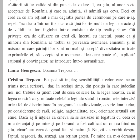
căsătorii să fie valide şi din punct de vedere al, eu ştiu, al unor secte
acceptate de România şi care să admită, să admită aşa ceva. Deci eu
cred că ce am reţinut e mai degrabă partea de ceremonie pe care n-aş,
repet, încadra-o într-un tipar care să ţină foarte mult de legi, de acte şi
de validitatea lor, înglobat într-o emisiune de tip reality show. Cât
priveşte ora de difuzare eu cred că, încetul cu încetul, poate că şi
minorii din România ar trebui să privească asemenea emisiuni şi în
măsura în care părinţii lor sunt normali şi acceptă diversitatea în toate
exprimările ei, să accepte şi o asemenea idee care poate că, explicată
raţional şi convingător, ne introduce într-o normalitate.
Laura Georgescu
: Doamna Trepcea….
Cristina Trepcea
: Eu pot să înţeleg sensibilităţile celor care ne-au
trimis nouă scrisori, dar, în acelaşi timp, din poziţia în care judecăm
noi, noi trebuie să ţinem cont de ceea ce scrie la, la legea noastră, că în
legea noastră ca şi în toate celelalte legi ale statului român, este interzisă
orice fel de discriminare în programele audiovizuale, o scrie foarte clar,
pe considerente de rasă, religie, naţionalitate, sex, orientare sexuală sau
etnie. Dacă aş fi înţeles ca cineva să se sesizeze în legătură cu ceea ce
m-a deranjat şi pe mine şi pe Lorand, a fost calificat un om ca fiind nu
ştiu, cioară sau ceva de genul ăsta şi maimuţă. Nu, că s-a vorbit despre
faptul, negrotei, da, scuzaţi, am reţinut greşit. Pe mine aia m-a deranjat