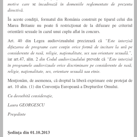
motive care
se
încadrează în domeniile reglementate de prezenta
directivă.
În aceste condiţii, formatul din România construit pe tiparul celui din
Marea Britanie nu poate fi restricţionat de la difuzare pe criteriul
orientării sexuale în cazul unui cuplu aflat în concurs.
Art. 40 din Legea audiovizualului precizează că
“Este interzisă
difuzarea de programe care conţin orice formă de incitare la ură pe
considerente de rasă, religie, naţionalitate, sex sau orientare
sexuală.”,
iar art.47, alin. 2
din Codul audiovizualului
prevede că
“Este interzisă
în programele audiovizuale orice discriminare pe considerente de rasă,
religie, naţionalitate, sex, orientare sexuală
sau etnie.
Menţionăm, de asemenea, că dreptul la liberă exprimare este protejat de
art. 10 alin. (1) din Convenţia Europeană a Drepturilor Omului.
Cu deosebită consideraţie,
Laura GEORGESCU
Preşedinte
Şedinţa din 01.10.2013