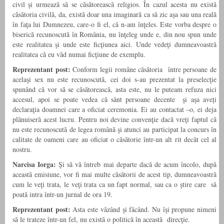
civil şi urmează să se căsătorească religios. În cazul acesta nu există
căsătoria civilă, da, există doar una imaginară ca să zic aşa sau una reală
în faţa lui Dumnezeu, care-o fi el, că n-am înţeles. Este vorba despre o
biserică recunoscută în România, nu înţeleg unde e, din nou spun unde
este realitatea şi unde este ficţiunea aici. Unde vedeţi dumneavoastră
realitatea că eu văd numai ficţiune de exemplu.
Reprezentant post:
Conform legii române căsătoria între persoane de
acelaşi sex nu este recunoscută, cei doi s-au prezentat la preselecţie
spunând că vor să se căsătorească, asta este, nu le puteam refuza nici
accesul, apoi se poate vedea că sânt persoane decente şi aşa aveți
declaraţia doamnei care a oficiat ceremonia. Ei au contactat –o, ei deja
plănuiseră acest lucru. Pentru noi devine convenţie dacă vreţi faptul că
nu este recunoscută de legea română şi atunci au participat la concurs în
calitate de oameni care au oficiat o căsătorie într-un alt rit decât cel al
nostru.
Narcisa Iorga:
Şi să vă întreb mai departe dacă de acum încolo, după
această emisiune, vor fi mai multe căsătorii de acest tip, dumneavoastră
cum le veţi trata, le veţi trata ca un fapt normal, sau ca o ştire care să
poată intra într-un jurnal de ora 19.
Reprezentant post:
Asta este văzând şi făcând. Nu îşi propune nimeni
să le trateze într-un fel, nu există o politică în această direcţie.