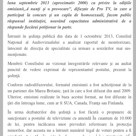
luna septembrie 2013 (aproximativ 2000) cu privire la ediţiile
,
o
emisiunii,
4
nunţi şi
provocare”, difuzate
de Pro TV, în care
a
participat la concurs şi un cuplu de homosexuali, facem public
răspunsul instituţiei, neavând capacitatea administrativă de
a
răspunde fiecărui petiţionar în parte.
Întrunit în şedinţa publică din data de 1 octombrie 2013, Consiliul
Naţional al Audiovizualului a analizat raportul de monitorizare,
întocmit de direcţia de specialitate ca urmare a sesizărilor mai sus-
menţionate.
Membrii Consiliului au vizionat înregistrările relevante şi au audiat
punctul de vedere exprimat de reprezentantul postului, prezent la
şedinţă.
Conform radiodifuzorului, formatul emisiunii a fost achiziţionat de la
un partener din Marea Britanie, ţară în care a fost difuzat din anul 2009.
Ulterior, emisiuni realizate în baza acestui format, au fost difuzate în
ţări din întreaga lume, cum ar fi SUA, Canada, Franţa sau Finlanda.
În urma dezbaterilor din şedinţă a fost făcută o propunere de
sancţionare a postului de televiziune cu amendă În cuantum de 10.000
de lei, pentru încălcarea unor prevederi referitoare la protecţia
minorilor, dar aceasta nu a întrunit numărul legal de voturi pentru a fi