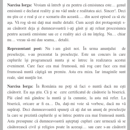
Narcisa Iorga:
Vroiam să întreb şi eu pentru că
emisiunea este… genul
emisiunii e declarat reality şi nu văd unde e realitatea aici. Sincer!. Deci
nu ştiu ce e real şi ce e scenariu din această…. din acest episod ca să zic
aşa. Vă rog să-mi daţi mai multe detalii. Cum aceşti doi protagonişti s-
au căsătorit deja şi dumneavoastră i-aţi găsit şi aţi reluat procesiunea
pentru această emisiune sau ce e reality aici că nu înţeleg. Nu… chiar
nu… vreau să-mi dau seama,.. detalii.
Reprezentant post:
Nu i-am găsit noi. În urma anunţului de
preselecţie, s-au prezentat la preselecţie. Este un concurs în care
cuplurile îşi programează nunta şi se întrec în realizarea acestui
eveniment. Care face cea mai frumoasă, mă rog care face cea mai
frumoasă nuntă câştigă un premiu. Asta era miza. Iar imaginile sunt
reale, sânt nunţile lor.
Narcisa Iorga:
În România nu poţi să faci o nuntă dacă nu eşti
căsătorit. Eu aşa ştiu. Că ţi se cere certificatul de căsătorie la biserică.
Păi când mă gândesc la nuntă şi la cununie, la asta mă refer. La
biserică, oricare ar fi ea… Da, daţi-mi voie să vorbesc, dacă nu vă
supăraţi. Deci dumneavoastră spuneţi că aţi dat un anunţ de preselecţie
la care se prezintă cuplurile şi se întrec pentru cea mai frumoasă nuntă.
Asta presupune că dumneavoastră aşteptaţi cupluri care urmează să se
căsătorească civil şi religios poate în aceeaşi… sau care s-au căsătorit