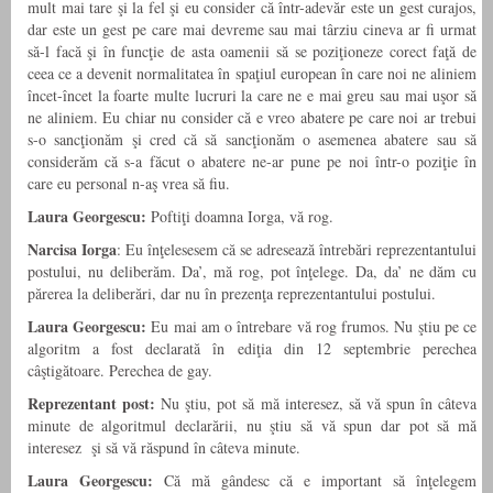
mult mai tare şi la fel şi eu consider că într-adevăr este un gest curajos,
dar este un gest pe care mai devreme sau mai târziu cineva ar fi urmat
să-l facă şi în funcţie de asta oamenii să se poziţioneze corect faţă de
ceea ce a devenit normalitatea în spaţiul european în care noi ne aliniem
încet-încet la foarte multe lucruri la care ne e mai greu sau mai uşor să
ne aliniem. Eu chiar nu consider că e vreo abatere pe care noi ar trebui
s-o sancţionăm şi cred că să sancţionăm o asemenea abatere sau să
considerăm că s-a făcut o abatere ne-ar pune pe noi într-o poziţie în
care eu personal n-aş vrea să fiu.
Laura Georgescu:
Poftiţi doamna Iorga, vă rog.
Narcisa Iorga
: Eu înţelesesem că se adresează întrebări reprezentantului
postului, nu deliberăm. Da’, mă rog, pot înţelege. Da, da’ ne dăm cu
părerea la deliberări, dar nu în prezenţa reprezentantului postului.
Laura Georgescu:
Eu mai am o întrebare vă rog frumos. Nu ştiu pe ce
algoritm a fost declarată în ediţia din 12 septembrie perechea
câştigătoare. Perechea de gay.
Reprezentant post:
Nu ştiu, pot să mă interesez, să vă spun în câteva
minute de algoritmul declarării, nu ştiu să vă spun dar pot să mă
interesez şi să vă răspund în câteva minute.
Laura Georgescu:
Că mă gândesc că e important să înţelegem