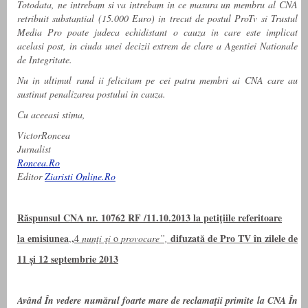
Totodata, ne intrebam si va intrebam in ce masura un membru al CNA
retribuit substantial (15.000 Euro) in trecut de postul ProTv si Trustul
Media Pro poate judeca echidistant o cauza in care este implicat
acelasi post, in ciuda unei decizii extrem de clare a Agentiei Nationale
de Integritate.
Nu in ultimul rand ii felicitam pe cei patru membri ai CNA care au
sustinut penalizarea postului in cauza.
Cu aceeasi stima,
VictorRoncea
Jurnalist
Roncea.Ro
Editor
Ziaristi Online.Ro
Răspunsul CNA nr. 10762 RF /11.10.2013 la petiţiile referitoare
la
emisiunea
,
difuzată de Pro TV în zilele
de
,
4
nunţi şi
o
provocare”,
11 și 12 septembrie
2013
Având În vedere numărul foarte mare de reclamaţii primite la CNA În