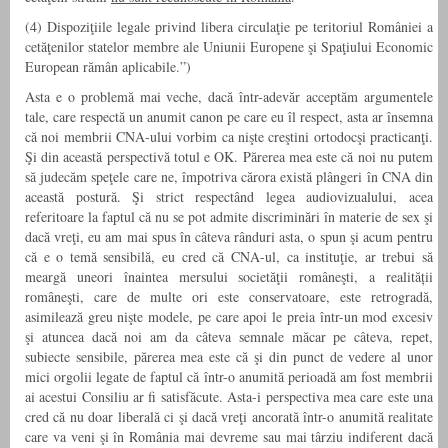
(4) Dispoziţiile legale privind libera circulaţie pe teritoriul României a
cetăţenilor statelor membre ale Uniunii Europene şi Spaţiului Economic
European rămân aplicabile.”)
Asta e o problemă mai veche, dacă într-adevăr acceptăm argumentele
tale, care respectă un anumit canon pe care eu îl respect, asta ar însemna
că noi membrii CNA-ului vorbim ca nişte creştini ortodocşi practicanţi.
Şi din această perspectivă totul e OK. Părerea mea este că noi nu putem
să judecăm speţele care ne, împotriva cărora există plângeri în CNA din
această postură. Şi strict respectând legea audiovizualului, acea
referitoare la faptul că nu se pot admite discriminări în materie de sex şi
dacă vreţi, eu am mai spus în câteva rânduri asta, o spun şi acum pentru
că e o temă sensibilă, eu cred că CNA-ul, ca instituţie, ar trebui să
meargă uneori înaintea mersului societăţii româneşti, a realității
româneşti, care de multe ori este conservatoare, este retrogradă,
asimilează greu nişte modele, pe care apoi le preia într-un mod excesiv
şi atuncea dacă noi am da câteva semnale măcar pe câteva, repet,
subiecte sensibile, părerea mea este că şi din punct de vedere al unor
mici orgolii legate de faptul că într-o anumită perioadă am fost membrii
ai acestui Consiliu ar fi satisfăcute. Asta-i perspectiva mea care este una
cred că nu doar liberală ci şi dacă vreţi ancorată într-o anumită realitate
care va veni şi în România mai devreme sau mai târziu indiferent dacă