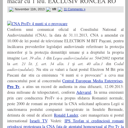
macar cu 1 leu. EXCLUSIV RONCEA RO
November 11th, 2013
VR
11 Comments »
Conform unui comunicat oficial al Consiliului National al
Audiovizualului (CNA), la data de 31.11.2013, CNA a amendat cu
10.000 de lei postul de televiziune ELECTRON M BIT Paşcani, pentru
încălcarea prevederilor legislaţiei audiovizuale referitoare la protecţia
minorilor şi la protecţia demnităţii umane şi a dreptului la propria
imagine (
art. 39 alin. 1
din
Legea audiovizualului nr. 504/2002
raportat
la
art. 21 lit. f
,
art. 34 alin. 1
şi
art. 40 alin.1
din
Codul
audiovizualului)
. Nu stiu ce valuri a facut postul Electron M Bit prin
Pascani dar stiu ca emisiunea “4 nunti si o provocare” a ceva mai
cunoscutului post al concernului
Central European Media Enterprises
,
Pro Tv
, a atins un record de audienta in ziua difuzarii, 12.09.2013:
doua milioane de telespectatori, conform
Adevarul
. In urma emisiunii
prin care conducerea ProTv si-a propus sfidarea Romaniei normale,
peste 2000 de romani au protestat la CNA solicitand aplicarea Legii si
sanctionarea postului companiei inregistrate in Insulele Bermude,
detinuta de omul de afaceri
Ronald Lauder
, care manageriaza si postul
international
Israeli TV
. Vedeti:
IPS Teofan si credinciosii romani
ortodocsi protesteaza la CNA fata de atentatul homosexual al Pro Tv la