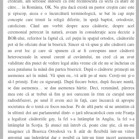
credeam, am serioase îndoieli că este recunoscută ca sectă ca atare de
către… în România, OK. Nu ştiu dacă există un pastor creştin care este
şi episcop, aicea e o încurcătură terminologică, se bat în cap nişte
concepte care trimit la religii diferite, în speţă baptist, ortodoxie,
catolicism. Când am vorbit despre acea căsătorie, despre acel
ceremonial petrecut în natură, aveam în consideraţie acea decizie a
BOR-ului, referitor la faptul că, cel puţin în spaţiul ortodox, căsătoriile
pot să fie oficiate doar în biserică. Sincer să vă spun şi alte căsătorii care
au avut loc şi care să spunem că ar fi corespuns unor căsătorii
heterosexuale în sensul curent al cuvântului, nu cred că au avut
validitate din punct de vedere legal atâta vreme cât ele nu se încheiau cu
acea patalama la mână din partea bisericii. După o căsătorie primeşti un
asemenea act în mână. Vă spun eu,..vă arăt pe-al meu. Cereţi-mi şi-o
să-l primiţi. Este cu siguranţă. După fiecare botez, după fiecare nuntă,
se dau asemenea… se dau asemenea hârtie. Deci, rezumând, părerea
mea este că ar trebui să fim şi noi oarecum în ritm cu curajul unor
radiodifuzori, pe unul îl avem aici în faţă, care încearcă să apropie
societatea de o temă cu focos nuclear. Pe de altă parte să ne amintim că
în ultimii doi ani parlamentul dintr- o ţară ultracatolică cum este Franţa
a legalizat căsătoriile gay, la fel s-a întâmplat în Anglia, la fel s-a
întâmplat în Scoţia. Şi atunci mă întreb că, poate cine ştie, că nu-mi
imaginez că Biserica Ortodoxă va fi atât de flexibilă într-un viitor
apropiat sau îndepărtat dar e posibil ca într-un timp incert asemenea