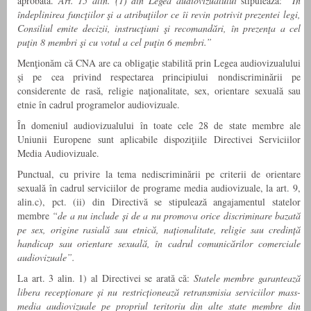
aprobată.
Art.
15 alin. (1) din Legea audiovizualului
stipulează:
“În
îndeplinirea funcţiilor şi
a atribuţiilor ce îi revin potrivit prezentei legi,
Consiliul emite decizii, instrucţiuni şi recomandări, în prezenţa a cel
puţin 8 membri şi cu votul a cel puţin 6 membri.”
Menţionăm că CNA are ca obligaţie stabilită prin Legea audiovizualului
şi pe cea privind respectarea principiului nondiscriminării pe
considerente de rasă, religie naţionalitate, sex, orientare sexuală sau
etnie în cadrul programelor audiovizuale.
În domeniul audiovizualului în toate cele 28 de state membre ale
Uniunii Europene sunt aplicabile dispoziţiile Directivei Serviciilor
Media Audiovizuale.
Punctual, cu privire la tema nediscriminării pe criterii de orientare
sexuală în cadrul serviciilor de programe media audiovizuale, la art. 9,
alin.c), pct. (ii) din Directivă se stipulează angajamentul statelor
membre
“de
a nu include și de a nu promova orice discriminare bazată
pe sex, origine rasială sau etnică, naționalitate, religie sau credință
handicap sau orientare sexuală, în cadrul comunicărilor comerciale
audiovizuale”.
La art. 3 alin. 1) al Directivei se arată că:
Statele membre garantează
libera recepționare și nu restricționează retransmisia serviciilor mass-
media audiovizuale pe propriul teritoriu din alte state membre din