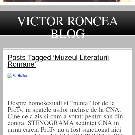
VICTOR RONCEA
BLOG
„ADEVARUL RAMANE, ORICARE AR FI SOARTA SLUJITORILOR SAI" – GH. I. B.
Posts Tagged ‘Muzeul Literaturii
Romane’
Despre homosexuali si “nunta” lor de la
ProTv, in spatele usilor inchise de la CNA.
Cine ce a zis si cum a votat: pentru sau din
contra. STENOGRAMA sedintei CNA in
urma careia ProTv nu a fost sanctionat nici