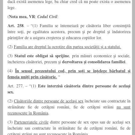
dacă există asemenea lege, ba chiar cred că nu poate exista o asemenea
lege.
Nota mea, VR
(
:
Codul Civil
:
Art. 258
. – “(1) Familia se întemeiază pe căsătoria liber consimţită
între soţi, pe egalitatea acestora, precum şi pe dreptul şi îndatorirea
părinţilor de a asigura creşterea şi educarea copiilor lor.
(2)
Familia are dreptul la ocrotire din partea societăţii şi a statului.
Statul este obligat să sprijine
(3)
, prin măsuri economice şi sociale,
dezvoltarea şi consolidarea familiei
încheierea căsătoriei, precum şi
.
În sensul prezentului cod, prin soţi se înţelege bărbatul şi
(4)
femeia uniţi prin căsătorie.
“
Este interzisă căsătoria dintre persoane de acelaşi
Art. 277. – “(1)
sex.
(2)
Căsătoriile dintre persoane de acelaşi sex
încheiate sau contractate în
străinătate fie de cetăţeni români, fie de cetăţeni străini
nu sunt
recunoscute în România
.
(3)
Parteneriatele civile
dintre persoane de sex opus sau de acelaşi sex
încheiate sau contractate în străinătate fie de cetăţeni români, fie de
cetăţeni străini
nu sunt recunoscute în România
.