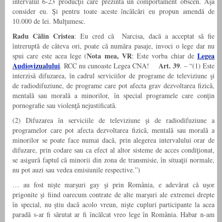
intervalul 6-23 producţii care prezintă un comportament obscen. Aşa
consider eu. Şi pentru toate aceste încălcări eu propun amendă de
10.000 de lei. Mulţumesc.
Radu Călin Cristea
: Eu cred că Narcisa, dacă a acceptat să fie
întreruptă de câteva ori, poate că număra pasaje, invoci o lege dar nu
Nota mea,
VR
Legea
spui care este acea lege (
: Este vorba chiar de
Audiovizualului
Art. 39
. RCC nu cunoaste Legea CNA!
. – “(1) Este
interzisă difuzarea, în cadrul serviciilor de programe de televiziune şi
de radiodifuziune, de programe care pot afecta grav dezvoltarea fizică,
mentală sau morală a minorilor, în special programele care conţin
pornografie sau violenţă nejustificată.
(2) Difuzarea în serviciile de televiziune şi de radiodifuziune a
programelor care pot afecta dezvoltarea fizică, mentală sau morală a
minorilor se poate face numai dacă, prin alegerea intervalului orar de
difuzare, prin codare sau ca efect al altor sisteme de acces condiţionat,
se asigură faptul că minorii din zona de transmisie, în situaţii normale,
nu pot auzi sau vedea emisiunile respective.”)
… au fost nişte marşuri gay şi prin România, e adevărat că uşor
prigonite şi fiind oarecum contrate de alte marşuri ale extremei drepte
în special, nu ştiu dacă acolo vreun, nişte cupluri participante la acea
paradă s-ar fi sărutat ar fi încălcat vreo lege în România. Habar n-am