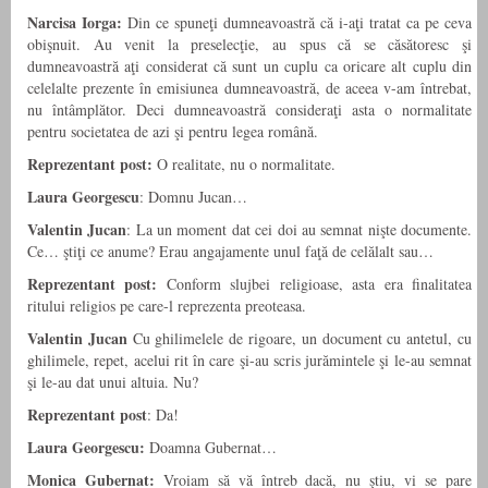
Narcisa Iorga:
Din ce spuneţi dumneavoastră că i-aţi tratat ca pe ceva
obişnuit. Au venit la preselecţie, au spus că se căsătoresc şi
dumneavoastră aţi considerat că sunt un cuplu ca oricare alt cuplu din
celelalte prezente în emisiunea dumneavoastră, de aceea v-am întrebat,
nu întâmplător. Deci dumneavoastră consideraţi asta o normalitate
pentru societatea de azi şi pentru legea română.
Reprezentant post:
O realitate, nu o normalitate.
Laura Georgescu
: Domnu Jucan…
Valentin Jucan
: La un moment dat cei doi au semnat nişte documente.
Ce… ştiţi ce anume? Erau angajamente unul faţă de celălalt sau…
Reprezentant post:
Conform slujbei religioase, asta era finalitatea
ritului religios pe care-l reprezenta preoteasa.
Valentin Jucan
Cu ghilimelele de rigoare, un document cu antetul, cu
ghilimele, repet, acelui rit în care şi-au scris jurămintele şi le-au semnat
şi le-au dat unui altuia. Nu?
Reprezentant post
: Da!
Laura Georgescu:
Doamna Gubernat…
Monica Gubernat:
Vroiam să vă întreb dacă, nu ştiu, vi se pare