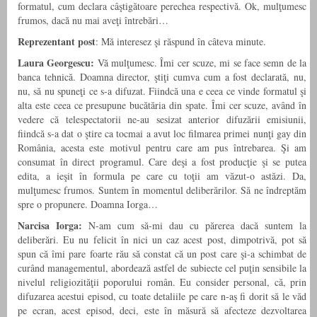
formatul, cum declara câştigătoare perechea respectivă. Ok, mulţumesc
frumos, dacă nu mai aveţi întrebări…
Reprezentant post
: Mă interesez şi răspund în câteva minute.
Laura Georgescu:
Vă mulţumesc. Îmi cer scuze, mi se face semn de la
banca tehnică. Doamna director, ştiţi cumva cum a fost declarată, nu,
nu, să nu spuneţi ce s-a difuzat. Fiindcă una e ceea ce vinde formatul şi
alta este ceea ce presupune bucătăria din spate. Îmi cer scuze, având în
vedere că telespectatorii ne-au sesizat anterior difuzării emisiunii,
fiindcă s-a dat o ştire ca tocmai a avut loc filmarea primei nunţi gay din
România, acesta este motivul pentru care am pus întrebarea. Şi am
consumat în direct programul. Care deşi a fost producţie şi se putea
edita, a ieşit în formula pe care cu toţii am văzut-o astăzi. Da,
mulţumesc frumos. Suntem în momentul deliberărilor. Să ne îndreptăm
spre o propunere. Doamna Iorga…
Narcisa Iorga:
N-am cum să-mi dau cu părerea dacă suntem la
deliberări. Eu nu felicit în nici un caz acest post, dimpotrivă, pot să
spun că îmi pare foarte rău să constat că un post care şi-a schimbat de
curând managementul, abordează astfel de subiecte cel puţin sensibile la
nivelul religiozităţii poporului român. Eu consider personal, că, prin
difuzarea acestui episod, cu toate detaliile pe care n-aş fi dorit să le văd
pe ecran, acest episod, deci, este în măsură să afecteze dezvoltarea