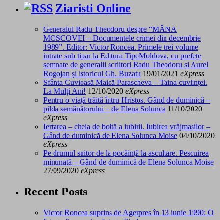
Ziaristi Online
Generalul Radu Theodoru despre “MÂNA
MOSCOVEI – Documentele crimei din decembrie
1989”. Editor: Victor Roncea. Primele trei volume
intrate sub tipar la Editura TipoMoldova, cu prefețe
semnate de generalii scriitori Radu Theodoru și Aurel
Rogojan și istoricul Gh. Buzatu
19/01/2021
eXpress
Sfânta Cuvioasă Maică Parascheva – Taina cuviinței.
La Mulți Ani!
12/10/2020
eXpress
Pentru o viață trăită întru Hristos. Gând de duminică –
pilda semănătorului – de Elena Solunca
11/10/2020
eXpress
Iertarea – cheia de boltă a iubirii. Iubirea vrăjmașilor –
Gând de duminică de Elena Solunca Moise
04/10/2020
eXpress
Pe drumul suitor de la pocăință la ascultare. Pescuirea
minunată – Gând de duminică de Elena Solunca Moise
27/09/2020
eXpress
Recent Posts
Victor Roncea suprins de Agerpres în 13 iunie 1990: O