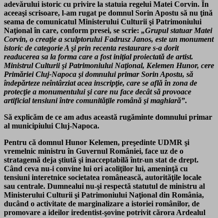
adevărului istoric cu privire la statuia regelui Matei Corvin. În
aceeaşi scrisoare, l-am rugat pe domnul Sorin Apostu să nu ţină
seama de comunicatul Ministerului Culturii şi Patrimoniului
Naţional în care, conform presei, se scrie:
„Grupul statuar Matei
Corvin, o creaţie a sculptorului Fadrusz Janos, este un monument
istoric de categorie A şi prin recenta restaurare s-a dorit
readucerea sa la forma care a fost iniţial proiectată de artist.
Ministrul Culturii şi Patrimoniului Naţional, Kelemen Hunor, cere
Primăriei Cluj-Napoca şi domnului primar Sorin Apostu, să
îndepărteze neîntârziat acea inscripţie, care se află în zona de
protecţie a monumentului şi care nu face decât să provoace
artificial tensiuni între comunităţile română şi maghiară”
.
Să explicăm de ce am adus această rugăminte domnului primar
al municipiului Cluj-Napoca.
Pentru că domnul Hunor Kelemen, preşedinte UDMR şi
vremelnic ministru în Guvernul României, face uz de o
stratagemă deja ştiută şi inacceptabilă într-un stat de drept.
Când ceva nu-i convine lui ori acoliţilor lui, ameninţă cu
tensiuni interetnice societatea românească, autorităţile locale
sau centrale. Dumnealui nu-şi respectă statutul de ministru al
Ministerului Culturii şi Patrimoniului Naţional din România,
ducând o activitate de marginalizare a istoriei românilor, de
promovare a ideilor iredentist-şovine potrivit cărora Ardealul