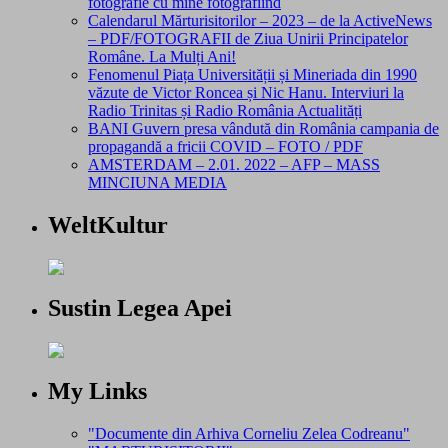
fotografie cu mine fotografiind
Calendarul Mărturisitorilor – 2023 – de la ActiveNews
– PDF/FOTOGRAFII de Ziua Unirii Principatelor
Române. La Mulți Ani!
Fenomenul Piața Universității și Mineriada din 1990
văzute de Victor Roncea și Nic Hanu. Interviuri la
Radio Trinitas și Radio România Actualități
BANI Guvern presa vândută din România campania de
propagandă a fricii COVID – FOTO / PDF
AMSTERDAM – 2.01. 2022 – AFP – MASS
MINCIUNA MEDIA
WeltKultur
Sustin Legea Apei
My Links
"Documente din Arhiva Corneliu Zelea Codreanu"