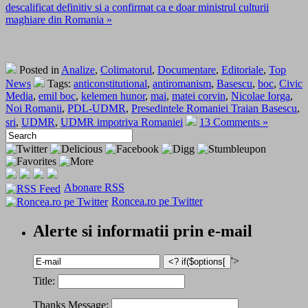
descalificat definitiv si a confirmat ca e doar ministrul culturii
maghiare din Romania »
Posted in
Analize
,
Colimatorul
,
Documentare
,
Editoriale
,
Top
News
Tags:
anticonstitutional
,
antiromanism
,
Basescu
,
boc
,
Civic
Media
,
emil boc
,
kelemen hunor
,
mai
,
matei corvin
,
Nicolae Iorga
,
Noi Romanii
,
PDL-UDMR
,
Presedintele Romaniei Traian Basescu
,
sri
,
UDMR
,
UDMR impotriva Romaniei
13 Comments »
Abonare RSS
Roncea.ro pe Twitter
Alerte si informatii prin e-mail
'>
Title:
Thanks Message: