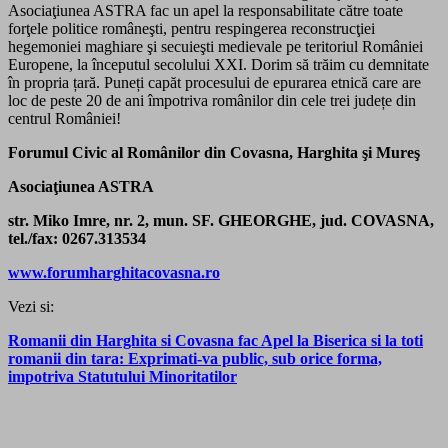
Asociaţiunea ASTRA fac un apel la responsabilitate către toate
forţele politice româneşti, pentru respingerea reconstrucţiei
hegemoniei maghiare şi secuieşti medievale pe teritoriul României
Europene, la începutul secolului XXI. Dorim să trăim cu demnitate
în propria țară. Puneți capăt procesului de epurarea etnică care are
loc de peste 20 de ani împotriva românilor din cele trei județe din
centrul României!
Forumul Civic al Românilor din Covasna, Harghita şi Mureş
Asociaţiunea ASTRA
str. Miko Imre, nr. 2, mun. SF. GHEORGHE, jud. COVASNA,
tel./fax: 0267.313534
www.forumharghitacovasna.ro
Vezi si:
Romanii din Harghita si Covasna fac Apel la Biserica si la toti
romanii din tara: Exprimati-va public, sub orice forma,
impotriva Statutului Minoritatilor