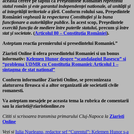
aceasta cerere pe faptul ca
Preşedintele României
reprezintă
statul român şi este garantul independenţei nationale, al unităţii şi
al integrităţii teritoriale a ţării
. Conform rolului sau, Preşedintele
României
veghează la respectarea Constituţiei şi la
buna
funcţionare a autorităţilor publice
. În acest scop, Preşedintele
exercită funcţia de mediere între puterile statului
, precum şi
între
stat şi societate
. (
Articolul 80 – Constituţia României
).
Asteptam reactia premierului si presedintelui Romaniei
.”
Ziaristi Online ii ofera presedintelui Romaniei si un bonus
informativ:
Kelemen Hunor despre “scandalagiul Basescu” si
“problema UDMR cu Constitutia Romaniei: Articolul 1 –
sintagma de stat national”
Conform informatilor Ziaristi Online, se preconizeaza
alaturarea fireasca si a altor organizatii ale societatii civile
romanesti.
Va asteptam mesajele pe aceasta tema la rubrica de comentarii
sau la
ziaristi@ziaristionline.ro
Cititi si scrisoarea transmisa primarului Cluj-Napoca la
Ziaristi
Online
Vezi si
Iulia Nueleanu, redactor sef “Curentul”: Kelemen Hunor s-a