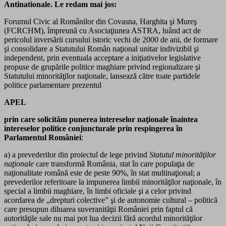
Antinationale. Le redam mai jos:
Forumul Civic al Românilor din Covasna, Harghita şi Mureş
(FCRCHM), împreună cu Asociaţiunea ASTRA, luând act de
pericolul inversării cursului istoric vechi de 2000 de ani, de formare
şi consolidare a Statutului Român naţional unitar indivizibil şi
independent, prin eventuala acceptare a iniţiativelor legislative
propuse de grupările politice maghiare privind regionalizare şi
Statutului minorităţilor naţionale, lansează către toate partidele
politice parlamentare prezentul
APEL
prin care solicităm punerea intereselor naţionale înaintea
intereselor politice conjuncturale prin respingerea în
Parlamentul României
:
a) a prevederilor din proiectul de lege privind
Statutul minorităţilor
naţionale
care transformă România, stat în care populaţia de
naţionalitate română este de peste 90%, în stat multinaţional; a
prevederilor referitoare la impunerea limbii minorităţilor naţionale, în
special a limbii maghiare, în limbi oficiale şi a celor privind
acordarea de „drepturi colective” şi de autonomie cultural – politică
care presupun diluarea suveranităţii României prin faptul că
autorităţile sale nu mai pot lua decizii fără acordul minorităţilor