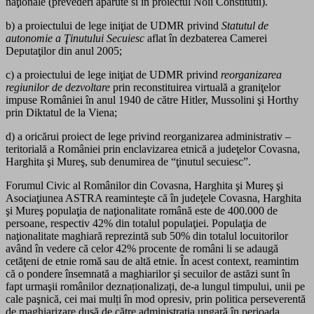
naţionale (prevederi aparute si in proiectul Noii Constitutii).
b) a proiectului de lege iniţiat de UDMR privind
Statutul de
autonomie a Ţinutului Secuiesc
aflat în dezbaterea Camerei
Deputaţilor din anul 2005;
c) a proiectului de lege iniţiat de UDMR privind
reorganizarea
regiunilor de dezvoltare
prin reconstituirea virtuală a graniţelor
impuse României în anul 1940 de către Hitler, Mussolini şi Horthy
prin Diktatul de la Viena;
d) a oricărui proiect de lege privind reorganizarea administrativ –
teritorială a României prin enclavizarea etnică a judeţelor Covasna,
Harghita şi Mureş, sub denumirea de “ţinutul secuiesc”.
Forumul Civic al Românilor din Covasna, Harghita şi Mureş şi
Asociaţiunea ASTRA reaminteşte că în judeţele Covasna, Harghita
şi Mureş populaţia de naţionalitate română este de 400.000 de
persoane, respectiv 42% din totalul populaţiei. Populaţia de
naţionalitate maghiară reprezintă sub 50% din totalul locuitorilor
având în vedere că celor 42% procente de români li se adaugă
cetăţeni de etnie romă sau de altă etnie. În acest context, reamintim
că o pondere însemnată a maghiarilor şi secuilor de astăzi sunt în
fapt urmaşii românilor deznaționalizați, de-a lungul timpului, unii pe
cale paşnică, cei mai mulți în mod opresiv, prin politica perseverentă
de maghiarizare dusă de către administraţia ungară în perioada