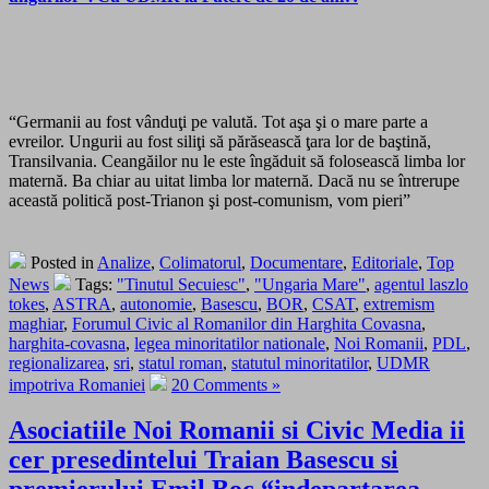
“Germanii au fost vânduţi pe valută. Tot aşa şi o mare parte a
evreilor. Ungurii au fost siliţi să părăsească ţara lor de baştină,
Transilvania. Ceangăilor nu le este îngăduit să folosească limba lor
maternă. Ba chiar au uitat limba lor maternă. Dacă nu se întrerupe
această politică post-Trianon şi post-comunism, vom pieri”
Posted in
Analize
,
Colimatorul
,
Documentare
,
Editoriale
,
Top
News
Tags:
"Tinutul Secuiesc"
,
"Ungaria Mare"
,
agentul laszlo
tokes
,
ASTRA
,
autonomie
,
Basescu
,
BOR
,
CSAT
,
extremism
maghiar
,
Forumul Civic al Romanilor din Harghita Covasna
,
harghita-covasna
,
legea minoritatilor nationale
,
Noi Romanii
,
PDL
,
regionalizarea
,
sri
,
statul roman
,
statutul minoritatilor
,
UDMR
impotriva Romaniei
20 Comments »
Asociatiile Noi Romanii si Civic Media ii
cer presedintelui Traian Basescu si