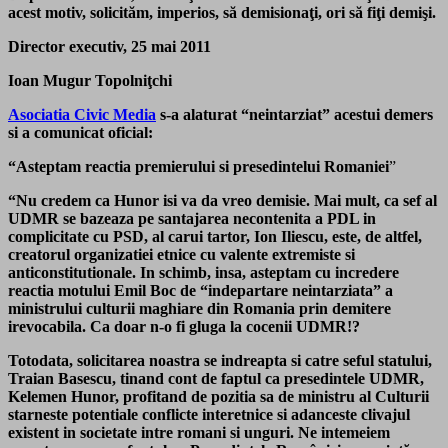
acest motiv, solicităm, imperios, să demisionaţi, ori să fiţi demişi.
Director executiv,
25 mai 2011
Ioan Mugur Topolniţchi
Asociatia Civic Media
s-a alaturat “neintarziat” acestui demers
si a comunicat oficial:
“Asteptam reactia premierului si presedintelui Romaniei
”
“Nu credem ca Hunor isi va da vreo demisie. Mai mult, ca sef al
UDMR se bazeaza pe santajarea necontenita a PDL in
complicitate cu PSD, al carui tartor, Ion Iliescu, este, de altfel,
creatorul organizatiei etnice cu valente extremiste si
anticonstitutionale. In schimb, insa, asteptam cu incredere
reactia motului Emil Boc de “indepartare neintarziata” a
ministrului culturii maghiare din Romania prin demitere
irevocabila. Ca doar n-o fi gluga la cocenii UDMR!?
Totodata, solicitarea noastra se indreapta si catre seful statului,
Traian Basescu, tinand cont de faptul ca presedintele UDMR,
Kelemen Hunor, profitand de pozitia sa de ministru al Culturii
starneste potentiale conflicte interetnice si adanceste clivajul
existent in societate intre romani si unguri. Ne intemeiem