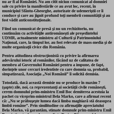
nu ar fi al României. Nu am citit niciun comunicat al domniei
sale cu privire la manifestările ce au avut loc, recent, în
municipiul Sfântu-Gheorghe, autorizate de udemeriştii ce îi
conduce şi care au jignit profund toţi membrii comunităţii şi au
fost vădit anticonstituţionale.
Fiind un comunicat de presă şi nu un rechizitoriu, nu
continuăm cu activităţile antiromâneşti ale preşedintelui
UDMR, actualmente ministru al Culturii şi Patrimoniului
Naţional, care, la timpul lor, au fost relevate de mass-media şi de
multe organizaţii civice din România.
Pentru atitudinea obstrucţionistă cu privire la afirmarea
adevărului istoric al românilor, făcând uz de calitatea de
membru al Guvernului României pentru a impune, de fapt,
dorinţele unor cercuri iredentiste cu care domnia sa, probabil,
simpatizează, Asociaţia „Noi Românii” îi solicită demisia.
Totodată, dacă această demisie nu se produce în maxim 7
(şapte) zile, noi, ca reprezentanţi ai societăţii civile româneşti,
cerem domnului prim-ministru Emil Boc demiterea acestuia la
pachet cu viceprim-ministrul Bela Marko, care a afirmat recent
că: „Nu se prăbuşeşte lumea dacă limba maghiară stă deasupra
limbii române”. Prin similitudine cu afirmaţiile apreciatului
Bela Marko, vă garantăm, stimate domnule prim-ministru Emil