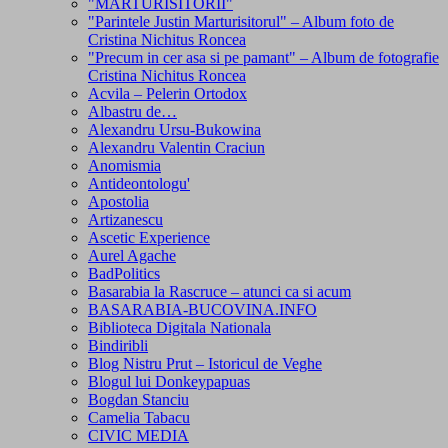
"MARTURISITORII"
"Parintele Justin Marturisitorul" – Album foto de
Cristina Nichitus Roncea
"Precum in cer asa si pe pamant" – Album de fotografie
Cristina Nichitus Roncea
Acvila – Pelerin Ortodox
Albastru de…
Alexandru Ursu-Bukowina
Alexandru Valentin Craciun
Anomismia
Antideontologu'
Apostolia
Artizanescu
Ascetic Experience
Aurel Agache
BadPolitics
Basarabia la Rascruce – atunci ca si acum
BASARABIA-BUCOVINA.INFO
Biblioteca Digitala Nationala
Bindiribli
Blog Nistru Prut – Istoricul de Veghe
Blogul lui Donkeypapuas
Bogdan Stanciu
Camelia Tabacu
CIVIC MEDIA