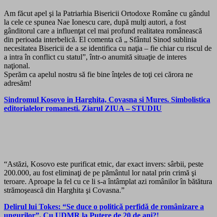
Am făcut apel şi la Patriarhia Bisericii Ortodoxe Române cu gândul
la cele ce spunea Nae Ionescu care, după mulţi autori, a fost
gânditorul care a influenţat cel mai profund realitatea românească
din perioada interbelică. El comenta că „ Sfântul Sinod sublinia
necesitatea Bisericii de a se identifica cu naţia – fie chiar cu riscul de
a intra în conflict cu statul”, într-o anumită situaţie de interes
naţional.
Sperăm ca apelul nostru să fie bine înţeles de toţi cei cărora ne
adresăm!
Sindromul Kosovo in Harghita, Covasna si Mures. Simbolistica
editorialelor romanesti. Ziarul ZIUA – STUDIU
“Astăzi, Kosovo este purificat etnic, dar exact invers: sârbii, peste
200.000, au fost eliminaţi de pe pământul lor natal prin crimă şi
teroare. Aproape la fel cu ce li s-a întâmplat azi românilor în bătătura
strămoşească din Harghita şi Covasna.”
Delirul lui Tokes: “Se duce o politică perfidă de românizare a
ungurilor”. Cu UDMR la Putere de 20 de ani?!