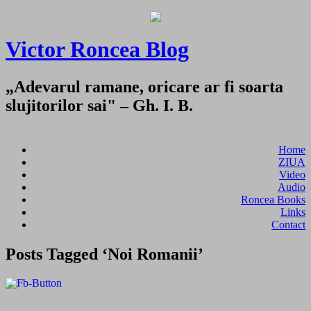
Victor Roncea Blog
„Adevarul ramane, oricare ar fi soarta
slujitorilor sai" – Gh. I. B.
Home
ZIUA
Video
Audio
Roncea Books
Links
Contact
Posts Tagged ‘Noi Romanii’