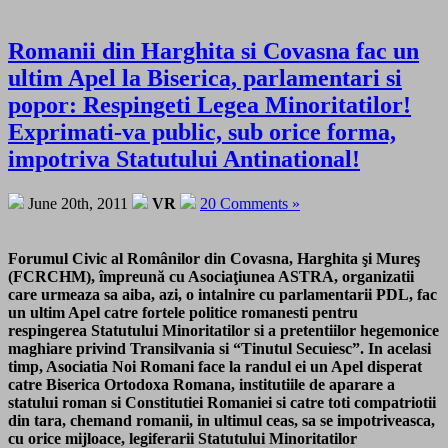
Romanii din Harghita si Covasna fac un
ultim Apel la Biserica, parlamentari si
popor: Respingeti Legea Minoritatilor!
Exprimati-va public, sub orice forma,
impotriva Statutului Antinational!
June 20th, 2011
VR
20 Comments »
Forumul Civic al Românilor din Covasna, Harghita şi Mureş
(FCRCHM), împreună cu Asociaţiunea ASTRA, organizatii
care urmeaza sa aiba, azi, o intalnire cu parlamentarii PDL, fac
un ultim Apel catre fortele politice romanesti pentru
respingerea Statutului Minoritatilor si a pretentiilor hegemonice
maghiare privind Transilvania si “Tinutul Secuiesc”. In acelasi
timp, Asociatia Noi Romani face la randul ei un Apel disperat
catre Biserica Ortodoxa Romana, institutiile de aparare a
statului roman si Constitutiei Romaniei si catre toti compatriotii
din tara, chemand romanii, in ultimul ceas, sa se impotriveasca,
cu orice mijloace, legiferarii Statutului Minoritatilor