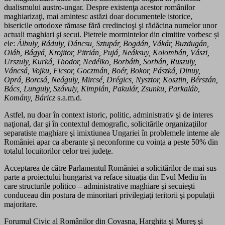
dualismului austro-ungar. Despre existenţa acestor românilor
maghiarizaţi, mai amintesc astăzi doar documentele istorice,
bisericile ortodoxe rămase fără credincioşi şi rădăcina numelor unor
actuali maghiari şi secui. Pietrele mormintelor din cimitire vorbesc și
ele:
Álbuly, Ráduly, Dáncsu, Sztupár, Bogdán, Vákár, Buzdugán,
Oláh, Bágyá, Krojitor, Pitrián, Pujá, Neáksuy, Kolombán, Vászi,
Urszuly, Kurká, Thodor, Nedélko, Borbáth, Sorbán, Ruszuly,
Váncsá, Vojku, Ficsor, Goczmán, Boér, Bokor, Pászká, Dinuy,
Oprá, Borcsá, Neáguly, Mircsé, Drégics, Nysztor, Kosztin, Bérszán,
Bács, Lunguly, Szávuly, Kimpián, Pakulár, Zsunku, Parkaláb,
Komány, Báricz
s.a.m.d.
Astfel, nu doar în context istoric, politic, administrativ şi de interes
naţional, dar şi în contextul demografic, solicitările organizaţiilor
separatiste maghiare şi imixtiunea Ungariei în problemele interne ale
României apar ca aberante şi neconforme cu voinţa a peste 50% din
totalul locuitorilor celor trei judeţe.
Acceptarea de către Parlamentul României a solicitărilor de mai sus
parte a proiectului hungarist va reface situaţia din Evul Mediu în
care structurile politico – administrative maghiare şi secuieşti
conduceau din postura de minoritari privilegiaţi teritorii şi populaţii
majoritare.
Forumul Civic al Românilor din Covasna, Harghita şi Mureş şi