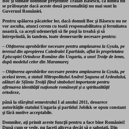
Boc şi stimate domnule preşedinte Traian Băsescu, că lumea nu
se prăbuşeşte dacă aceste două personalităţi nu mai sunt în
Guvernul României.
Pentru spălarea păcatelor lor, dacă domnii Boc şi Băsescu nu ne
vor asculta, atunci cerem cu toată responsabilitatea şi fermitatea
noastră, ca aceşti udemerişti să fie puşi la treabă şi să
întreprindă, în tandem, toate demersurile necesare pentru:
– Obţinerea aprobărilor necesare pentru amplasarea
la Gyula
, pe
terenul din apropierea Catedralei Eparhiale, aflat în proprietatea
Episcopiei Ortodoxe Române din Ungaria, a unei Troiţe de lemn,
după modelul celor din Maramureş
– Obţinerea aprobărilor necesare pentru amplasarea
la Gyula
, pe
acelasi teren, a statuii Mitropolitului Andrei Şaguna al Ardealului,
alături de Sfânta Troiţă fiind simboluri importante pentru
afirmarea identităţii naţionale româneşti şi a spiritualităţii
ortodoxe
,
până la sfârşitul semestrului I al anului 2011, deoarece
autorităţile statului Ungaria şi partidul Jobikk se opun constant
şi fără motive acceptabile.
Domnilor, aţi primit aceste funcţii pentru a face bine României!
După cum se vede, nu faceţi altceva decât să o sabotaţi. Din