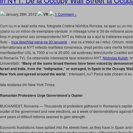
in NYT. De la Occupy Wall Street la Ocup
January 28th, 2012
VR
1 Comment »
Cum nu m-a lasat sotia mea, fotografa Cristina Nichitus Roncea, sa apar cu un mi
(ziarul cu un milion de exemplare vandute in intreaga lume si 30 de milioane acc
timp in programul sau corespondentul NYT eu trebuia sa o ajut la instalarea expozi
Sutu –
inca deschisa pana pe 30 ianuarie
-, asa ca a trebui sa-l refuz. Oricum, rela
internationala al NYT reflecta realitatea romanesca, drept pentru care merita felic
manifestantilor USL la 7000 si nu la 20.000, cat sustineau televiziunile Coalitiei a
si Romania TV). Ce observatie interesanta face redactorul NYT,
Nicholas Kulish
, f
Universitatii:
“Many of the same broad themes have been voiced by demonstrato
Israel and India, from the “indignados,” or outraged, in Spain to the Occupy Wall
New York and spread around the world.
“. Interesant, nu? Parca asta ziceam si eu
Iata relatarea din New York Times:
Romanian Protesters Urge Government’s Ouster
BUCHAREST, Romania — Thousands of protesters gathered in Romania’s capital 
ouster of the government and new elections, as a week of demonstrations against 
and years of difficult reforms seemed to gain strength.
Economic frustrations have spilled into the streets here, as they have in Spain and 
Square downtown shouted chants calling for the resignation of President Traian Bas