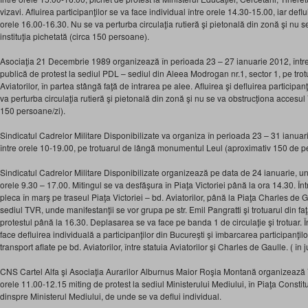
vizavi. Afluirea participanţilor se va face individual între orele 14.30-15.00, iar deflu
orele 16.00-16.30. Nu se va perturba circulaţia rutieră şi pietonală din zonă şi nu s
instituţia pichetată (circa 150 persoane).
Asociaţia 21 Decembrie 1989 organizează în perioada 23 – 27 ianuarie 2012, într
publică de protest la sediul PDL – sediul din Aleea Modrogan nr.1, sector 1, pe trotu
Aviatorilor, în partea stângă faţă de intrarea pe alee. Afluirea şi defluirea participan
va perturba circulaţia rutieră şi pietonală din zonă şi nu se va obstrucţiona accesul în
150 persoane/zi).
Sindicatul Cadrelor Militare Disponibilizate va organiza în perioada 23 – 31 ianuar
între orele 10-19.00, pe trotuarul de lângă monumentul Leul (aproximativ 150 de p
Sindicatul Cadrelor Militare Disponibilizate organizează pe data de 24 ianuarie, un 
orele 9.30 – 17.00. Mitingul se va desfăşura în Piaţa Victoriei până la ora 14.30. În
pleca în marş pe traseul Piaţa Victoriei – bd. Aviatorilor, până la Piaţa Charles de
sediul TVR, unde manifestanţii se vor grupa pe str. Emil Pangratti şi trotuarul din f
protestul până la 16.30. Deplasarea se va face pe banda 1 de circulaţie şi trotuar. Î
face defluirea individuală a participanţilor din Bucureşti şi îmbarcarea participanţil
transport aflate pe bd. Aviatorilor, între statuia Aviatorilor şi Charles de Gaulle. ( î
CNS Cartel Alfa şi Asociaţia Aurarilor Alburnus Maior Roşia Montană organizează 
orele 11.00-12.15 miting de protest la sediul Ministerului Mediului, în Piaţa Constituţi
dinspre Ministerul Mediului, de unde se va deflui individual.