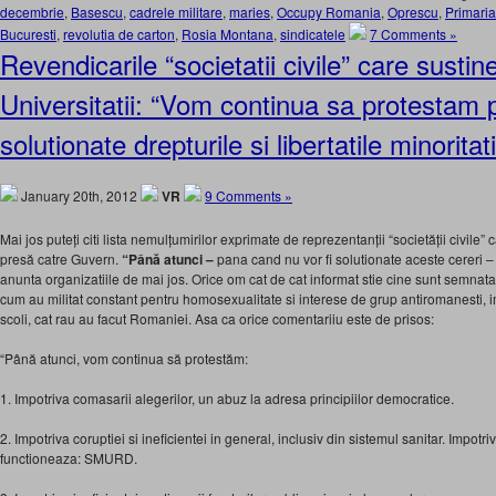
decembrie
,
Basescu
,
cadrele militare
,
maries
,
Occupy Romania
,
Oprescu
,
Primaria
Bucuresti
,
revolutia de carton
,
Rosia Montana
,
sindicatele
7 Comments »
Revendicarile “societatii civile” care sustin
Universitatii: “Vom continua sa protestam 
solutionate drepturile si libertatile minoritati
January 20th, 2012
VR
9 Comments »
Mai jos puteți citi lista nemulțumirilor exprimate de reprezentanții “societății civil
presă catre Guvern.
“Până atunci –
pana cand nu vor fi solutionate aceste cereri –
anunta organizatiile de mai jos. Orice om cat de cat informat stie cine sunt semnatari
cum au militat constant pentru homosexualitate si interese de grup antiromanesti, im
scoli, cat rau au facut Romaniei. Asa ca orice comentariiu este de prisos:
“Până atunci, vom continua să protestăm:
1. Impotriva comasarii alegerilor, un abuz la adresa principiilor democratice.
2. Impotriva coruptiei si ineficientei in general, inclusiv din sistemul sanitar. Impotri
functioneaza: SMURD.