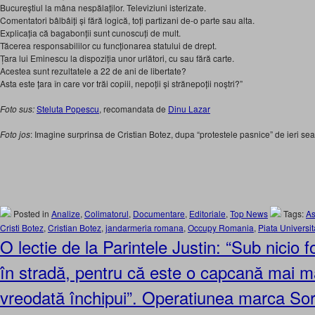
Bucureștiul la mâna nespălaților. Televiziuni isterizate.
Comentatori bâlbâiți și fără logică, toți partizani de-o parte sau alta.
Explicația că bagabonții sunt cunoscuți de mult.
Tăcerea responsabililor cu funcționarea statului de drept.
Țara lui Eminescu la dispoziția unor urlători, cu sau fără carte.
Acestea sunt rezultatele a 22 de ani de libertate?
Asta este țara în care vor trăi copiii, nepoții și strănepoții noștri?”
Foto sus:
Steluta Popescu
, recomandata de
Dinu Lazar
Foto jos
: Imagine surprinsa de Cristian Botez, dupa “protestele pasnice” de ieri se
Posted in
Analize
,
Colimatorul
,
Documentare
,
Editoriale
,
Top News
Tags:
As
Cristi Botez
,
Cristian Botez
,
jandarmeria romana
,
Occupy Romania
,
Piata Universita
O lectie de la Parintele Justin: “Sub nicio 
în stradă, pentru că este o capcană mai ma
vreodată închipui”. Operatiunea marca So