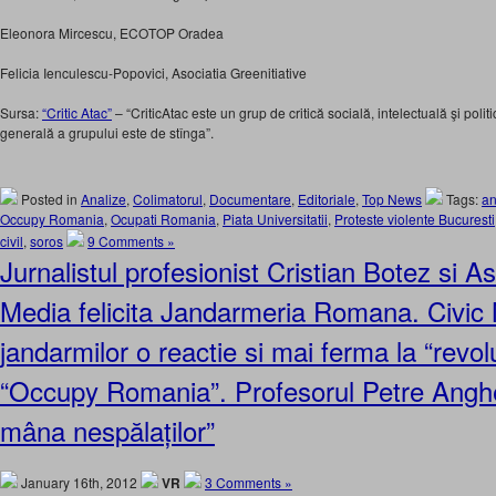
Eleonora Mircescu, ECOTOP Oradea
Felicia Ienculescu-Popovici, Asociatia Greenitiative
Sursa:
“Critic Atac”
– “CriticAtac este un grup de critică socială, intelectuală şi poli
generală a grupului este de stînga”.
Posted in
Analize
,
Colimatorul
,
Documentare
,
Editoriale
,
Top News
Tags:
an
Occupy Romania
,
Ocupati Romania
,
Piata Universitatii
,
Proteste violente Bucuresti
civil
,
soros
9 Comments »
Jurnalistul profesionist Cristian Botez si As
Media felicita Jandarmeria Romana. Civic
jandarmilor o reactie si mai ferma la “revol
“Occupy Romania”. Profesorul Petre Anghel
mâna nespălaților”
January 16th, 2012
VR
3 Comments »