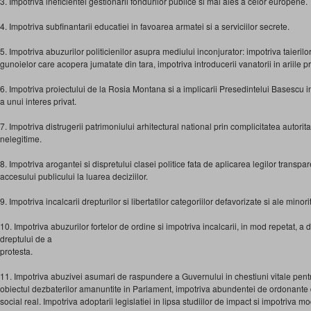
3. Impotriva ineficientei gestionarii fondurilor publice si mai ales a celor europene.
4. Impotriva subfinantarii educatiei in favoarea armatei si a serviciilor secrete.
5. Impotriva abuzurilor politicienilor asupra mediului inconjurator: impotriva taierilo
gunoielor care acopera jumatate din tara, impotriva introducerii vanatorii in ariile pr
6. Impotriva proiectului de la Rosia Montana si a implicarii Presedintelui Basescu i
a unui interes privat.
7. Impotriva distrugerii patrimoniului arhitectural national prin complicitatea autorita
nelegitime.
8. Impotriva arogantei si dispretului clasei politice fata de aplicarea legilor transpar
accesului publicului la luarea deciziilor.
9. Impotriva incalcarii drepturilor si libertatilor categoriilor defavorizate si ale minorit
10. Impotriva abuzurilor fortelor de ordine si impotriva incalcarii, in mod repetat, a 
dreptului de a
protesta.
11. Impotriva abuzivei asumari de raspundere a Guvernului in chestiuni vitale pentru
obiectul dezbaterilor amanuntite in Parlament, impotriva abundentei de ordonante d
social real. Impotriva adoptarii legislatiei in lipsa studiilor de impact si impotriva mo