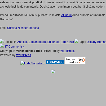
este niciun drept care să poată dori binele omenirii. Numai Dumnezeu ne poate sc
aici este justificată cuminţenia. Deci să avem cuminţenia cea bună şi să nu cădem în 
Interviu realizat de M Fotini si publicat in revista
Atitudini
dupa primele anunturi ale 
Romania”
Foto:
Cristina Nichitus Roncea
Posted in
Analize
,
Documentare
,
Editoriale
,
Top News
Tags:
Occupy Roman
47 Comments »
Copyright ©
Victor Roncea Blog
| Powered by
WordPress
Powered by
WordPress