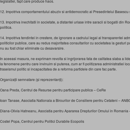
legislatiei, fapt care produce haos.
12. Impotriva comportamentului abuziv si antidemocratic al Presedintelui Basescu si al
13. Impotriva inechitatii in societate, a distantei uriase intre saracii si bogatii din R
politica.
14. Impotriva tendintei in crestere, de ignorare a cadrului legal al transparentei admi
politicilor publice, care au redus majoritatea consultarilor cu societatea la gesturi
nu au fost chiar eliminate cu desavarsire.
In aceeasi masura, ne exprimam revolta si ingrijorarea fata de calitatea slaba a lideri
la fenomene pentru care invinuim si puterea, cum ar fi politizarea administratiei loc
traseismul politic si incapacitatea de a reforma partidele din care fac parte.
Organizații semnatare (și reprezentanți):
Oana Preda, Centrul de Resurse pentru participare publica – CeRe
Ioan Tanase, Asociatia Nationala a Birourilor de Consiliere pentru Cetateni – AN
Diana-Olivia Hatneanu, Asociatia pentru Apararea Drepturilor Omului in Romania –
Costel Popa, Centrul pentru Politici Durabile Ecopolis