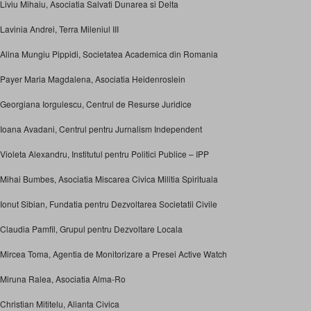
Liviu Mihaiu, Asociatia Salvati Dunarea si Delta
Lavinia Andrei, Terra Mileniul III
Alina Mungiu Pippidi, Societatea Academica din Romania
Payer Maria Magdalena, Asociatia Heidenroslein
Georgiana Iorgulescu, Centrul de Resurse Juridice
Ioana Avadani, Centrul pentru Jurnalism Independent
Violeta Alexandru, Institutul pentru Politici Publice – IPP
Mihai Bumbes, Asociatia Miscarea Civica Militia Spirituala
Ionut Sibian, Fundatia pentru Dezvoltarea Societatii Civile
Claudia Pamfil, Grupul pentru Dezvoltare Locala
Mircea Toma, Agentia de Monitorizare a Presei Active Watch
Miruna Ralea, Asociatia Alma-Ro
Christian Mititelu, Alianta Civica