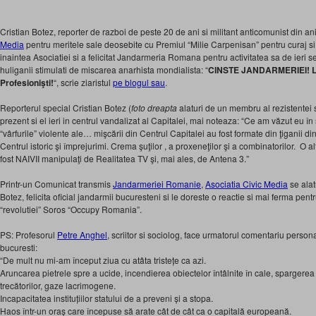
Cristian Botez, reporter de razboi de peste 20 de ani si militant anticomunist din an
Media
pentru meritele sale deosebite cu Premiul “Milie Carpenisan” pentru curaj si 
inaintea Asociatiei si a felicitat Jandarmeria Romana pentru activitatea sa de ieri se
huliganii stimulati de miscarea anarhista mondialista: “
CINSTE JANDARMERIEI! Lup
Profesionişti!
“, scrie ziaristul
pe blogul sau
.
Reporterul special Cristian Botez (
foto dreapta
alaturi de un membru al rezistentei s
prezent si el ieri in centrul vandalizat al Capitalei, mai noteaza: “Ce am văzut eu în
“vârfurile” violente ale… mişcării din Centrul Capitalei au fost formate din ţiganii din
Centrul istoric şi împrejurimi. Crema şuţilor , a proxeneţilor şi a combinatorilor. O a
fost NAIVII manipulaţi de Realitatea TV şi, mai ales, de Antena 3.”
Printr-un Comunicat transmis
Jandarmeriei Romanie
,
Asociatia Civic Media
se alat
Botez, felicita oficial jandarmii bucuresteni si le doreste o reactie si mai ferma pent
“revolutiei” Soros “Occupy Romania”.
PS: Profesorul
Petre Anghel
, scriitor si sociolog, face urmatorul comentariu person
bucuresti:
“De mult nu mi-am început ziua cu atâta tristețe ca azi.
Aruncarea pietrele spre a ucide, incendierea obiectelor întâlnite în cale, spargerea
trecătorilor, gaze lacrimogene.
Incapacitatea instituțiilor statului de a preveni și a stopa.
Haos într-un oraș care începuse să arate cât de cât ca o capitală europeană.