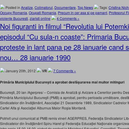
Posted in
Analize
,
Colimatorul
,
Documentare
,
Top News
Tags:
Cristina Nic
Occupy Romania
,
Ocupati Romania
,
Precum in cer asa si pe pamant
,
Profesorul F
violente Bucuresti
,
ziaristi online
4 Comments »
Noi figuranti in filmul “Revolutia lui Potem
episodul “Cu sula-n coaste”: Primaria Bucu
proteste in lant pana pe 28 ianuarie cand 
nou… 28 ianuarie 1990
January 20th, 2012
VR
7 Comments »
Primăria Municipiului Bucureşti a aprobat desfăşurarea mai multor mitinguri
Bucureşti, 20 ian /Agerpres/ – Comisia de Analiză şi Avizare a Cererilor pentru De
Primăria Municipiului Bucureşti (PMB) a aprobat, pentru perioada următoare, desfă
Sindicatelor din Învăţământ, Asociaţiei 21 Decembrie 1989, Sindicatelor Cadrelor M
Cartel Alfa şi Asociaţiei Alburnus Maior Roşia Montană.
Potrivit unui comunicat al PMB remis vineri AGERPRES, Federaţia Sindicatelor Lib
Sindicatelor din Învăţământ Spiru Haret şi Federaţia Educaţiei Naţionale organizea
între orele 15.00-16.00, pichet de protest la Ministerul Educaţiei, Cercetării, Tineretu