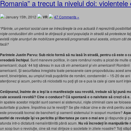
Romania” a trecut la nivelul doi: violentele
January 15th, 2012
VR
47 Comments »
“Părinte, un pericol social care se întrezăreşte la ora actuală îl reprezintă posibilit
nişte conducători din umbră le dirijează şi scot populația în stradă să protesteze fa
există nişte anunţuri de mobilizare generală programată anul acesta, oricum cât de
facă?
Parintele Justin Parvu: Sub nicio formă să nu iasă în stradă, pentru că este o 
vreodată închipui
. Sunt manevre politice, în care românul nostru a picat de multe or
americanii; după ’44 toţi săreau în sus că
vin americanii şi vin americanii
! Românii 
americanii. Şi securitatea înregistra toate persoanele care propovăduiau acest am
venit, bineînţeles, au umplut însă puşcăriile de români, condamnări – 15-20 de an
atenţionez şi acum, pentru că niciodată nu poţi şti ce e pus la cale şi care sunt înţel
Cetăţeanul, înainte de a ieşi la o manifestaţie sau revoltă, trebuie să îşi pună ma
cale această revoltă? Cine o conduce? Că spontană e o naivitate să crezi că e.
în spatele acestor mişcări sunt oameni ai sistemului, nişte criminali care se foloses
autoritate şi putere. Împotriva cui te revolţi? Se ştie măcar cine e de vină pentru 
este provocată tocmai de bancherii şi oamenii sistemului în scopuri murdare?
Aşad
astfel de revoluţie îşi va periclita şi libertatea pe care o mai are
şi răspunde şi p
afunda într-o dictatură nemaiîntâlnită până acum.
Nu vă încredeţi în manipulările
un scop bun o revoluţie, cine să mai dirijeze o societate în zilele noastre? Toţi stăp