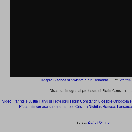
Despre Biserica si protestele din Romania -…
de
Ziarist
Discursul integral al profesorului Florin Constantiniu
Video: Parintele Justin Parvu si Profesorul Florin Constantiniu despre Ortodoxia
Precum in cer asa si pe pamant de Cristina Nichitus Roncea. Lansarea
Sursa:
Ziaristi Online