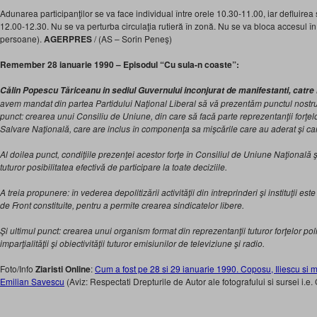
Adunarea participanţilor se va face individual între orele 10.30-11.00, iar defluirea 
12.00-12.30. Nu se va perturba circulaţia rutieră în zonă. Nu se va bloca accesul în 
persoane).
AGERPRES
/ (AS – Sorin Peneş)
Remember 28 ianuarie 1990 – Episodul “Cu sula-n coaste”:
Călin Popescu Tăriceanu in sediul Guvernului inconjurat de manifestanti, catre 
avem mandat din partea Partidului Naţional Liberal să vă prezentăm punctul nostr
punct: crearea unui Consiliu de Uniune, din care să facă parte reprezentanţii forţelor
Salvare Naţională, care are inclus în componenţa sa mişcările care au aderat şi care
Al doilea punct, condiţiile prezenţei acestor forţe în Consiliul de Uniune Naţională 
tuturor posibilitatea efectivă de participare la toate deciziile.
A treia propunere: în vederea depolitizării activităţii din întreprinderi şi instituţii es
de Front constituite, pentru a permite crearea sindicatelor libere.
Şi ultimul punct: crearea unui organism format din reprezentanţii tuturor forţelor po
imparţialităţii şi obiectivităţii tuturor emisiunilor de televiziune şi radio.
Foto/Info
Ziaristi Online
:
Cum a fost pe 28 si 29 ianuarie 1990. Coposu, Iliescu si min
Emilian Savescu
(Aviz: Respectati Drepturile de Autor ale fotografului si sursei i.e. 