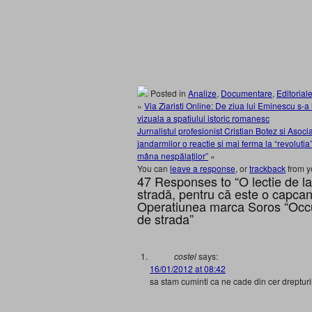
Posted in
Analize
,
Documentare
,
Editorial
«
Via Ziaristi Online: De ziua lui Eminescu s-a
vizuala a spatiului istoric romanesc
Jurnalistul profesionist Cristian Botez si Aso
jandarmilor o reactie si mai ferma la “revolut
mâna nespălaților”
»
You can
leave a response
, or
trackback
from y
47 Responses to “O lectie de la 
stradă, pentru că este o capcan
Operatiunea marca Soros “Occup
de strada”
costel
says:
16/01/2012 at 08:42
sa stam cuminti ca ne cade din cer dreptur