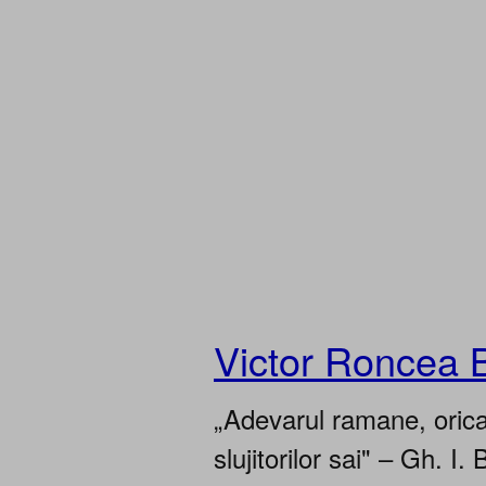
Victor Roncea 
„Adevarul ramane, oricar
slujitorilor sai" – Gh. I. 