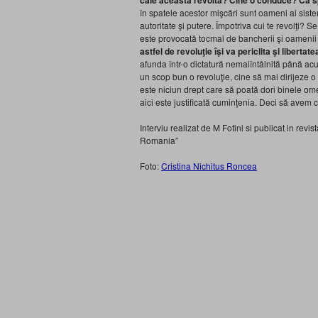
cale această revoltă? Cine o conduce? Că sp
în spatele acestor mişcări sunt oameni ai siste
autoritate şi putere. Împotriva cui te revolţi?
este provocată tocmai de bancherii şi oamenii
astfel de revoluţie îşi va periclita şi liberta
afunda într-o dictatură nemaiîntâlnită până a
un scop bun o revoluţie, cine să mai dirijeze o 
este niciun drept care să poată dori binele o
aici este justificată cuminţenia. Deci să avem 
Interviu realizat de M Fotini si publicat in revis
Romania”
Foto:
Cristina Nichitus Roncea