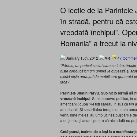
O lectie de la Parintele
în stradă, pentru că es
vreodată închipui”. Op
Romania” a trecut la niv
January 15th, 2012
VR
47 Commen
“Părinte, un pericol social care se întrezăreşte
nişte conducători din umbră le dirijează şi scot
există nişte anunţuri de mobilizare generală p
facă?
Parintele Justin Parvu: Sub nicio formă să n
vreodată închipui
. Sunt manevre politice, în c
americanii; după ’44 toţi săreau în sus că
vin 
americanii. Şi securitatea înregistra toate p
venit, bineînţeles, au umplut însă puşcăriile
atenţionez şi acum, pentru că niciodată nu poţi ş
Cetăţeanul, înainte de a ieşi la o manifestaţi