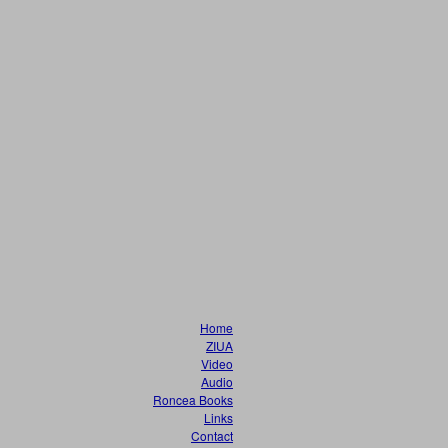
Home
ZIUA
Video
Audio
Roncea Books
Links
Contact