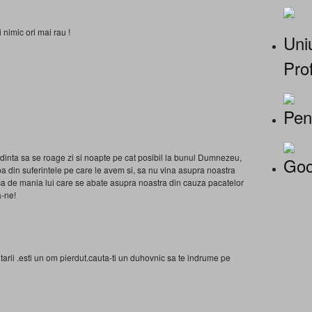
i nimic ori mai rau !
Uniu
Prof
Pen
edinta sa se roage zi si noapte pe cat posibil la bunul Dumnezeu,
Goo
capa din suferintele pe care le avem si, sa nu vina asupra noastra
ca de mania lui care se abate asupra noastra din cauza pacatelor
-ne!
tarii .esti un om pierdut.cauta-ti un duhovnic sa te indrume pe