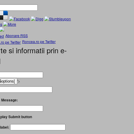
Abonare RSS
Roncea.ro pe Twitter
te si informatii prin e-
l
'>
 Message:
play Submit button
label: