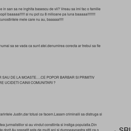
ile in san sa ne inghita basescu de vii? Vreau sa imi fac o familie
opil baaaaa!!!!!! si nu pot cu 8 milioane pa luna baaaaa!!!!!!!!!
cunostintele mele care nu au, baaaaa!!!!!
 numai sa se vada ca sunt atei.denumirea corecta ar trebui sa fie
R SAU DE LA MOASTE….CE POPOR BARBAR SI PRIMITIV
E UCIDETI CAINII COMUNITARI ?
rintele Justin,dar totusi ce facem.Lasam criminalii sa distruga si
tea jurmalistilor si-au vindut constiinta si instiga populatia.Din
SRI
de dorit.Au pregatit asta de multi ani si dumneavoastra stiti ca o