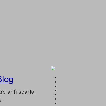
Blog
e ar fi soarta
B.