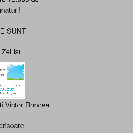
naturi!
NE SUNT
 ZeList
ti Victor Roncea
crisoare