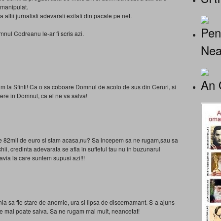
 manipulat.
altii jurnalisti adevarati exilati din pacate pe net.
Pen
mnul Codreanu le-ar fi scris azi.
Nea
An 
 la Sfinti! Ca o sa coboare Domnul de acolo de sus din Ceruri, si
ere in Domnul, ca el ne va salva!
l de 82mil de euro si stam acasa,nu? Sa incepem sa ne rugam,sau sa
ii, credinta adevarata se afla in sufletul tau nu in buzunarul
lavia la care suntem supusi azi!!!
ia sa fie stare de anomie, ura si lipsa de discernamant. S-a ajuns
 mai poate salva. Sa ne rugam mai mult, neancetat!