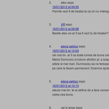
ateu
says:
16/01/2012 at 09:35
Parinte vezi-ti de treaba ta ca ori nu inteleg
VR
says:
16/01/2012 at 09:58
Baiete ateu ce-ar fi sa-ti vezi tu de treaba?!
elena petriuc
says:
16/01/2012 at 10:03
cel mai bn. ar fi ca toata lumea de buna cr
Maicii Domnului si tuturor sfintilor pt. a s
altele si mai mari. Dumnezeu sa ne fereas
pe care le facem permanent. Doamne ajuta
elena petriuc
says:
16/01/2012 at 10:13
ateule mai bn. te-ai abtine de a face comen
calea cea buna.
vai si amar
says: