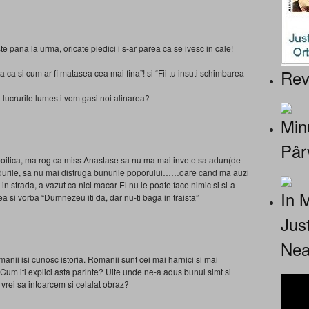
 pana la urma, oricate piedici i s-ar parea ca se ivesc in cale!
Rev
ca si cum ar fi matasea cea mai fina”! si “Fii tu insuti schimbarea
 lucrurile lumesti vom gasi noi alinarea?
Minu
Pâr
poitica, ma rog ca miss Anastase sa nu ma mai invete sa adun(de
padurile, sa nu mai distruga bunurile poporului……oare cand ma auzi
 strada, a vazut ca nici macar El nu le poate face nimic si si-a
In 
 si vorba “Dumnezeu iti da, dar nu-ti baga in traista”
Jus
Nea
omanii isi cunosc istoria. Romanii sunt cei mai harnici si mai
. Cum iti explici asta parinte? Uite unde ne-a adus bunul simt si
vrei sa intoarcem si celalat obraz?