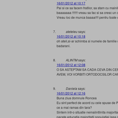
16/01/2012 at 10:17
Pai si ce sa facem fratilor, sa stam cu main
baaaaaaa !!!!!!! vreau sa fac si sa cresc un c
Vreau loc de munca baaaa!!!! pentru toate 
ateteleu
says:
16/01/2012 at 10:18
oh ateii,si-ar schimba si numele de familie
badarani.
ALINTM
says:
16/01/2012 at 12:08
O SA ASTEPTAM SA CADA CEVA DIN CE
AVEM, VOI VORBITI ORTODOCSILOR CAR
Daniela
says:
16/01/2012 at 12:16
Buna ziua domnule Roncea
Eu sint perfect de acord cu cele spuse de Pa
ce a mai ramas din tara?
Sintem intr-o situatie nemaiintilnita majorita
pacate educatia majoritatii populatiei lasa 