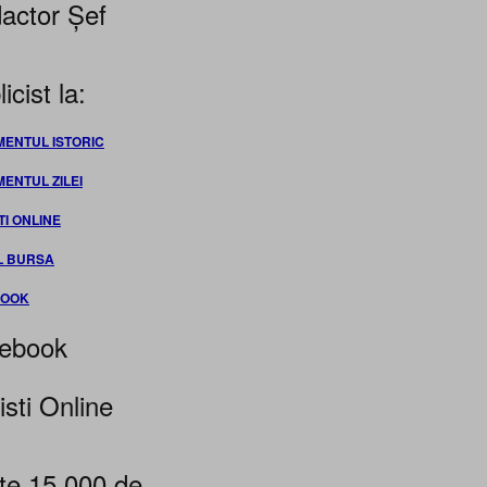
actor Șef
icist la:
MENTUL ISTORIC
MENTUL ZILEI
TI ONLINE
L BURSA
BOOK
ebook
isti Online
te 15.000 de