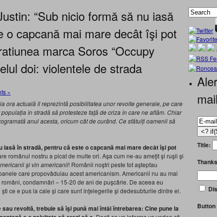
 Justin: “Sub nicio formă să nu iasă
te o capcană mai mare decât îşi pot
eratiunea marca Soros “Occupy
elul doi: violentele de strada
Aler
ts »
mai
 la ora actuală îl reprezintă posibilitatea unor revolte generale, pe care
 populația în stradă să protesteze faţă de criza în care ne aflăm. Chiar
rogramată anul acesta, oricum cât de curând. Ce sfătuiți oamenii să
Title:
u iasă în stradă, pentru că este o capcană mai mare decât îşi pot
are românul nostru a picat de multe ori. Aşa cum ne-au ameţit şi ruşii şi
Thanks
americanii şi vin americanii
! Românii noştri peste tot aşteptau
ersoanele care propovăduiau acest americanism. Americanii nu au mai
 de români, condamnări – 15-20 de ani de puşcărie. De aceea eu
Dis
ti ce e pus la cale şi care sunt înţelegerile şi dedesubturile dintre ei.
Button 
e sau revoltă, trebuie să îşi pună mai întâi întrebarea: Cine pune la
Dacă se va informa va vedea că