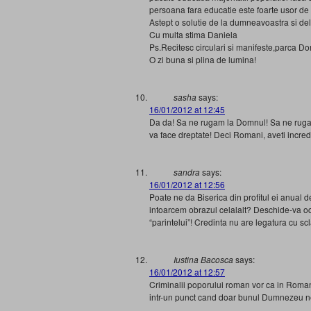
persoana fara educatie este foarte usor de
Astept o solutie de la dumneavoastra si dela 
Cu multa stima Daniela
Ps.Recitesc circulari si manifeste,parca Do
O zi buna si plina de lumina!
sasha
says:
16/01/2012 at 12:45
Da da! Sa ne rugam la Domnul! Sa ne rugam
va face dreptate! Deci Romani, aveti incred
sandra
says:
16/01/2012 at 12:56
Poate ne da Biserica din profitul ei anua
intoarcem obrazul celalalt? Deschide-va och
“parintelui”! Credinta nu are legatura cu sc
Iustina Bacosca
says:
16/01/2012 at 12:57
Criminalii poporului roman vor ca in Roman
intr-un punct cand doar bunul Dumnezeu ne