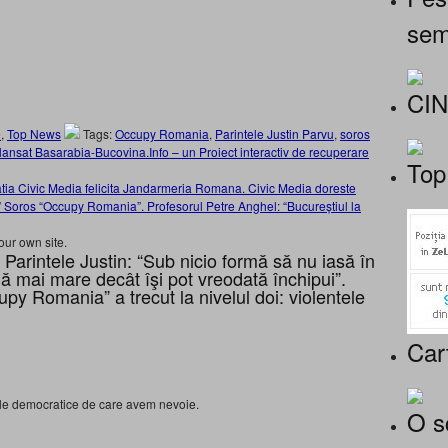
sem
CI
e
,
Top News
Tags:
Occupy Romania
,
Parintele Justin Parvu
,
soros
 lansat Basarabia-Bucovina.Info – un Proiect interactiv de recuperare
Top
ciatia Civic Media felicita Jandarmeria Romana. Civic Media doreste
ia” Soros “Occupy Romania”. Profesorul Petre Anghel: “Bucureștiul la
our own site.
Parintele Justin: “Sub nicio formă să nu iasă în
ă mai mare decât îşi pot vreodată închipui”.
y Romania” a trecut la nivelul doi: violentele
Car
ile democratice de care avem nevoie.
O s