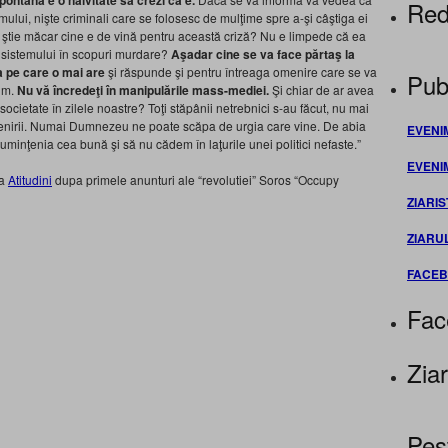
ontană e o naivitate să crezi că e.
Red
mului, nişte criminali care se folosesc de mulţime spre a-şi câştiga ei
 Se ştie măcar cine e de vină pentru această criză? Nu e limpede că ea
 sistemului în scopuri murdare?
Aşadar cine se va face părtaş la
tea pe care o mai are
şi răspunde şi pentru întreaga omenire care se va
Publ
cum.
Nu vă încredeţi în manipulările mass-mediei.
Şi chiar de ar avea
societate în zilele noastre? Toţi stăpânii netrebnici s-au făcut, nu mai
menirii. Numai Dumnezeu ne poate scăpa de urgia care vine. De abia
EVENI
cuminţenia cea bună şi să nu cădem în laţurile unei politici nefaste.”
EVENI
ta
Atitudini
dupa primele anunturi ale “revolutiei” Soros “Occupy
ZIARIS
ZIARU
FACE
Fac
Ziar
Pes