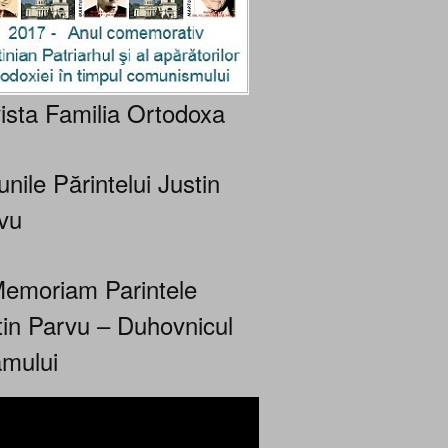
ista Familia Ortodoxa
nile Părintelui Justin
vu
Memoriam Parintele
tin Parvu – Duhovnicul
mului