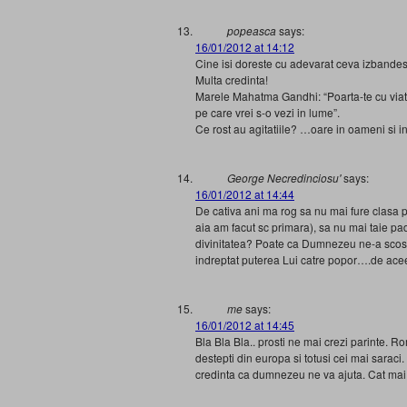
popeasca
says:
16/01/2012 at 14:12
Cine isi doreste cu adevarat ceva izbandeste
Multa credinta!
Marele Mahatma Gandhi: “Poarta-te cu viata 
pe care vrei s-o vezi in lume”.
Ce rost au agitatiile? …oare in oameni si in
George Necredinciosu'
says:
16/01/2012 at 14:44
De cativa ani ma rog sa nu mai fure clasa 
aia am facut sc primara), sa nu mai taie 
divinitatea? Poate ca Dumnezeu ne-a scos in
indreptat puterea Lui catre popor….de aceea
me
says:
16/01/2012 at 14:45
Bla Bla Bla.. prosti ne mai crezi parinte. R
destepti din europa si totusi cei mai saraci
credinta ca dumnezeu ne va ajuta. Cat mai 